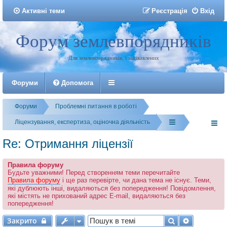
Активні теми
Р
е
є
с
т
р
а
ц
і
я
Вхід
Форум землевпорядників
Реєстрація
Для землевпорядників, і зацікавлених
Форуми
Допомога
Форуми
Проблемні питання в роботі
Ліцензування, експертиза, оціночна діяльність
Re: Отримання ліцензії
Правила форуму
Будьте уважними! Перед створенням теми перечитайте
Правила форуму
і ще раз перевірте, чи дана тема не існує. Теми,
які дублюють інші, видаляються без попередження! Повідомлення,
які містять не прихований адрес E-mail, видаляються без
попередження!
Закрито
Пошук
Розширен
Закрито