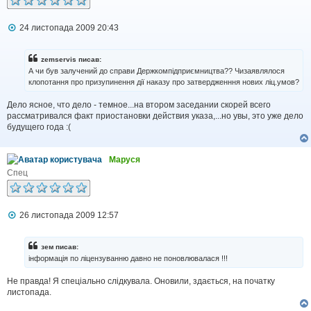
я
П
24 листопада 2009 20:43
о
в
і
zemservis писав:
д
А чи був залучений до справи Держкомпідприємництва?? Чизаявлялося
о
клопотання про призупинення дії наказу про затвердженння нових ліц.умов?
м
л
Дело ясное, что дело - темное...на втором заседании скорей всего
е
н
рассматривался факт приостановки действия указа,...но увы, это уже дело
н
будущего года :(
я
Маруся
Спец
П
26 листопада 2009 12:57
о
в
і
зем писав:
д
інформація по ліцензуванню давно не поновлювалася !!!
о
м
Не правда! Я спеціально слідкувала. Оновили, здається, на початку
л
листопада.
е
н