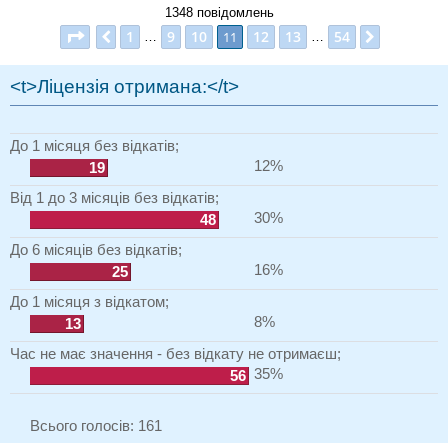
1348 повідомлень
Сторінка
11
з
54
1
9
10
12
13
54
Поперед.
11
Далі
…
…
<t>Ліцензія отримана:</t>
До 1 місяця без відкатів;
12%
19
Від 1 до 3 місяців без відкатів;
30%
48
До 6 місяців без відкатів;
16%
25
До 1 місяця з відкатом;
8%
13
Час не має значення - без відкату не отримаєш;
35%
56
Всього голосів:
161