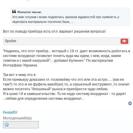
о
в
і
Romarior писав:
д
Хто вже готував і може поділитись зразком відомостей про наявність у
о
ліцензіата матеріально-технічної бази, ...
м
л
Вот по поводу прибора есть отл. вариант решения вопроса!
е
н
н
Spoiler
я
"Надеюсь, что этот прибор... который с 19 ст. дает возможность работать в
системе координат позволит понять куда мы идем, с кем, когда, каким
темпом и с какой нагрузкой", - добавил Кулинич." По материалам
Интерфакс-Украина
Так вот к чему это я.
Если премьеру доказано гл. госкомзёму что это или эта астро..... (как ее
там?) то это ж не фуфель какой(ая) то, а серьезный инструмент, то значит
можно посетить "блошиный" рынок и приобрести чудо-лябию.
Я в шоке ! И в замешательстве. То не надо систему координат - то дарят
...лябию для определения системы координат...
FenixRV
Молоденький(ка)