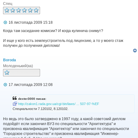
е
Спец
н
н
я
П
16 листопада 2009 15:18
о
в
Когда там засидание комисии? И когда кулинича снимут?
і
д
И еще у кого есть землеустроитель под лицензию, а то у моего стаж
о
получен до получения диплома!
м
л
е
Boroda
н
н
Молоденький(ка)
я
П
17 листопада 2009 12:08
о
в
і
dexter3000 писав:
д
http://zakon1.rada.gov.ua/cgi-bin/laws/ ... 507-97-%EF
о
Специальности 7.120102, 8.120102.
м
л
Но ведь это было затверджено в 1997 году, а какой советский диплом
е
н
подойдёт если закончил ВУЗ по специальности "Архитектура" и
н
присвоена квалификация "Архитектор" или закончил по специальности
я
"Городское строительство" и присвоена квалификация "Инженер-