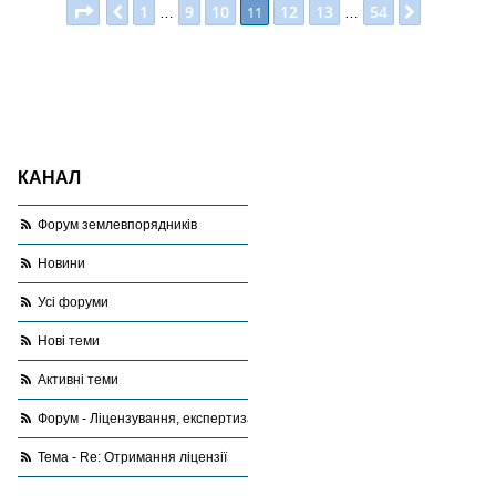
Сторінка
11
з
54
1
9
10
12
13
54
Поперед.
11
Далі
…
…
КАНАЛ
Форум землевпорядників
Новини
Усі форуми
Нові теми
Активні теми
Форум - Ліцензування, експертиза, оціночна діяльність
Тема - Re: Отримання ліцензії