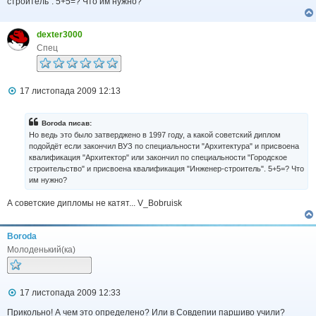
строитель". 5+5=? Что им нужно?
dexter3000
Спец
П
17 листопада 2009 12:13
о
в
і
Boroda писав:
д
Но ведь это было затверджено в 1997 году, а какой советский диплом
о
подойдёт если закончил ВУЗ по специальности "Архитектура" и присвоена
м
квалификация "Архитектор" или закончил по специальности "Городское
л
строительство" и присвоена квалификация "Инженер-строитель". 5+5=? Что
е
н
им нужно?
н
я
А советские дипломы не катят... V_Bobruisk
Boroda
Молоденький(ка)
П
17 листопада 2009 12:33
о
в
Прикольно! А чем это определено? Или в Совдепии паршиво учили?