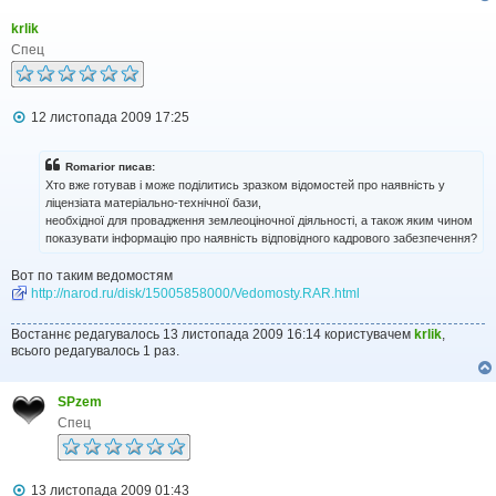
krlik
Спец
П
12 листопада 2009 17:25
о
в
і
Romarior писав:
д
Хто вже готував і може поділитись зразком відомостей про наявність у
о
ліцензіата матеріально-технічної бази,
м
необхідної для провадження землеоціночної діяльності, а також яким чином
л
показувати інформацію про наявність відповідного кадрового забезпечення?
е
н
н
Вот по таким ведомостям
я
http://narod.ru/disk/15005858000/Vedomosty.RAR.html
Востаннє редагувалось 13 листопада 2009 16:14 користувачем
krlik
,
всього редагувалось 1 раз.
SPzem
Спец
П
13 листопада 2009 01:43