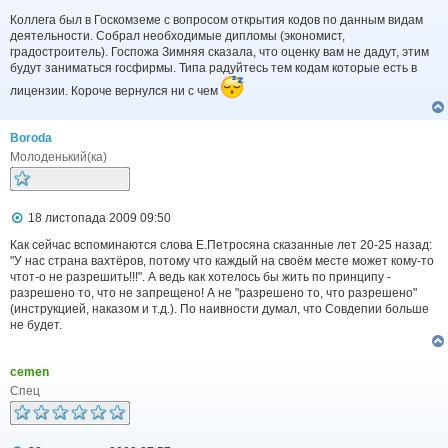
Коллега был в Госкомземе с вопросом открытия кодов по данным видам
деятельности. Собрал необходимые дипломы (экономист,
градостроитель). Госпожа Зимняя сказала, что оценку вам не дадут, этим
будут заниматься госфирмы. Типа радуйтесь тем кодам которые есть в
лицензии. Короче вернулся ни с чем
Boroda
Молоденький(ка)
П
18 листопада 2009 09:50
о
в
Как сейчас вспоминаются слова Е.Петросяна сказанные лет 20-25 назад:
і
"У нас страна вахтёров, потому что каждый на своём месте может кому-то
д
чтот-о не разрешить!!!". А ведь как хотелось бы жить по принципу -
о
разрешено то, что не запрещено! А не "разрешено то, что разрешено"
м
(инструкцией, наказом и т.д.). По наивности думал, что Совдепии больше
л
не будет.
е
н
н
я
cemen
Спец