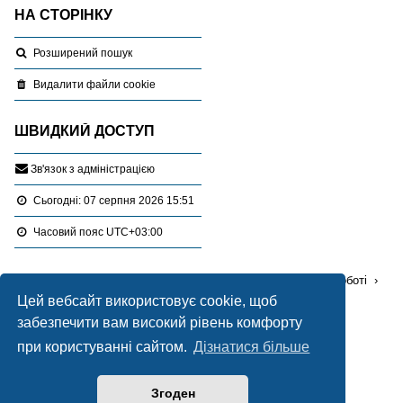
НА СТОРІНКУ
Розширений пошук
Видалити файли cookie
ШВИДКИЙ ДОСТУП
З
в
'
я
з
о
к
з
а
д
м
і
н
і
с
т
р
а
ц
і
є
ю
Сьогодні: 07 серпня 2026 15:51
Часовий пояс
UTC+03:00
Перейти :
Портал
Форуми
Проблемні питання в роботі
Цей вебсайт використовує cookie, щоб
Ліцензування, експертиза, оціночна діяльність
забезпечити вам високий рівень комфорту
при користуванні сайтом.
Дізнатися більше
Працює на
phpBB
® Forum Software © phpBB Limited
Український переклад © 2005-2020
Українська підтримка phpBB
Згоден
Style Blue created by
LONER