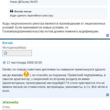
Наказ ДКЗьому №423
о
м
л
Boroda писав:
е
Коди єдиного ліцензійного реєстру:
н
н
Коды лицензионного реестра являются производными от лицензионных
я
условий. Если принимаются новые условия, то
Госкомпредпринимательства потом должен изменить кодификацию.
Boroda
Молоденький(ка)
П
17 листопада 2009 20:55
о
в
Dexter, по поводу советских дипломов ты наверное прикольнулся (дошло
і
как до жирафа
), но спасибо за подсказку. Приватний пидприемець, в
д
смысле архитектор, з лицензией по второму роздилу их вимог
о
(архитектурных, проектування) им подойдёт? К стати чувствуется что их
м
л
вимоги писали не стоматологи, ветеринары, економисты, и т.п. Всё чётко и
е
ясно.
н
н
я
зЄмлемЭр
Спец