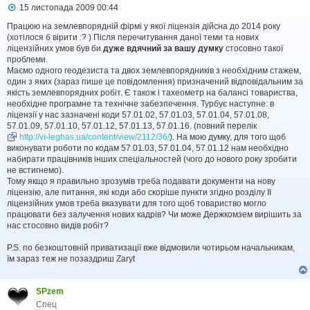
П
15 листопада 2009 00:44
о
в
Працюю на землевпорядній фірмі у якої ліцензія дійсна до 2014 року
і
(хотілося б вірити :? ) Після перечитування даної теми та нових
д
ліцензійних умов був би
дуже вдячний за вашу думку
стосовно такої
о
проблеми.
м
Маємо одного геодезиста та двох землевпорядників з необхідним стажем,
л
один з яких (зараз пише це повідомлення) призначений відповідальним за
е
якість землевпорядних робіт. Є також і тахеометр на балансі товариства,
н
н
необхідне програмне та технічне забезпечення. Турбує наступне: в
я
ліцензії у нас зазначені коди 57.01.02, 57.01.03, 57.01.04, 57.01.08,
57.01.09, 57.01.10, 57.01.12, 57.01.13, 57.01.16. (повний перелік
http://vi-leghas.ua/content/view/2112/36/
). На мою думку, для того щоб
виконувати роботи по кодам 57.01.03, 57.01.04, 57.01.12 нам необхідно
набирати працівників інших спеціальностей (чого до нового року зробити
не встигнемо).
Тому якщо я правильно зрозумів треба подавати документи на нову
ліцензію, але питання, які коди або скоріше пункти згідно розділу ІІ
ліцензійних умов треба вказувати для того щоб товариство могло
працювати без залучення нових кадрів? Чи може Держкомзем вирішить за
нас стосовно видів робіт?
P.S. по безкоштовній приватизації вже відмовили чотирьом начальникам,
їм зараз теж не позаздриш Zaryt
SPzem
Спец