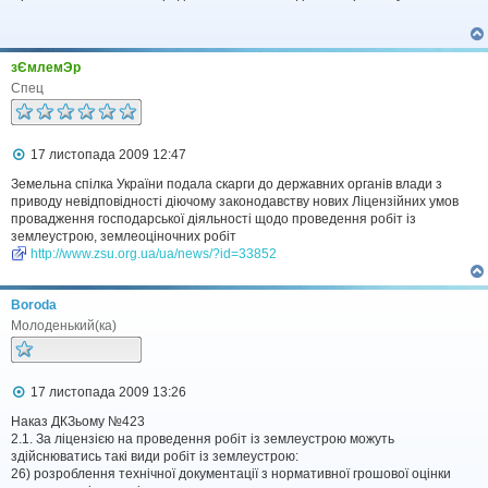
і
д
о
м
зЄмлемЭр
л
е
Спец
н
н
я
П
17 листопада 2009 12:47
о
в
Земельна спілка України подала скарги до державних органів влади з
і
приводу невідповідності діючому законодавству нових Ліцензійних умов
д
провадження господарської діяльності щодо проведення робіт із
о
землеустрою, землеоціночних робіт
м
http://www.zsu.org.ua/ua/news/?id=33852
л
е
н
Boroda
н
я
Молоденький(ка)
П
17 листопада 2009 13:26
о
в
Наказ ДКЗьому №423
і
2.1. За ліцензією на проведення робіт із землеустрою можуть
д
здійснюватись такі види робіт із землеустрою:
о
26) розроблення технічної документації з нормативної грошової оцінки
м