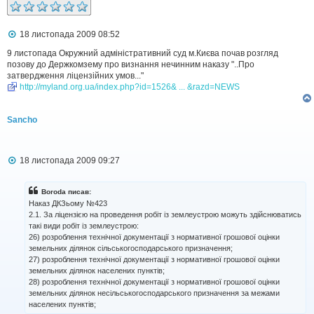
П
18 листопада 2009 08:52
о
в
9 листопада Окружний адміністративний суд м.Києва почав розгляд
і
позову до Держкомзему про визнання нечинним наказу "..Про
д
затвердження ліцензійних умов..."
о
http://myland.org.ua/index.php?id=1526& ... &razd=NEWS
м
л
е
Sancho
н
н
я
П
18 листопада 2009 09:27
о
в
і
Boroda писав:
д
Наказ ДКЗьому №423
о
2.1. За ліцензією на проведення робіт із землеустрою можуть здійснюватись
м
такі види робіт із землеустрою:
л
26) розроблення технічної документації з нормативної грошової оцінки
е
н
земельних ділянок сільськогосподарського призначення;
н
27) розроблення технічної документації з нормативної грошової оцінки
я
земельних ділянок населених пунктів;
28) розроблення технічної документації з нормативної грошової оцінки
земельних ділянок несільськогосподарського призначення за межами
населених пунктів;