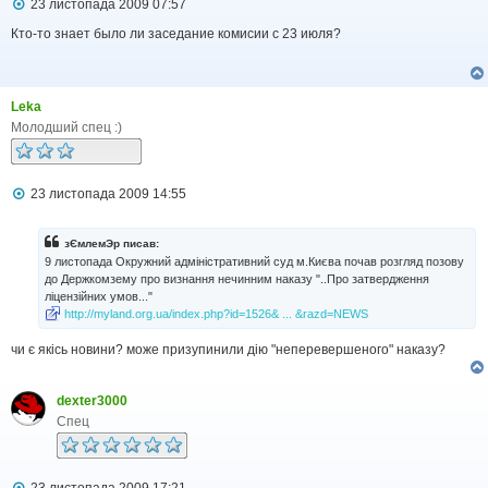
П
23 листопада 2009 07:57
о
в
Кто-то знает было ли заседание комисии с 23 июля?
і
д
о
м
Leka
л
е
Молодший спец :)
н
н
я
П
23 листопада 2009 14:55
о
в
і
зЄмлемЭр писав:
д
9 листопада Окружний адміністративний суд м.Києва почав розгляд позову
о
до Держкомзему про визнання нечинним наказу "..Про затвердження
м
ліцензійних умов..."
л
http://myland.org.ua/index.php?id=1526& ... &razd=NEWS
е
н
н
чи є якісь новини? може призупинили дію "неперевершеного" наказу?
я
dexter3000
Спец
П