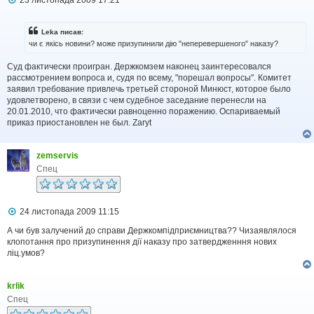
23 листопада 2009 17:21
о
в
і
Leka писав:
д
чи є якісь новини? може призупинили дію "неперевершеного" наказу?
о
м
Суд фактически проигран. Держкомзем наконец заинтересовался
л
рассмотрением вопроса и, судя по всему, "порешал вопросы". Комитет
е
н
заявил требование привлечь третьей стороной Минюст, которое было
н
удовлетворено, в связи с чем судебное заседание перенесли на
я
20.01.2010, что фактически равноценно поражению. Оспариваемый
приказ приостановлен не был. Zaryt
zemservis
Спец
П
24 листопада 2009 11:15
о
в
А чи був залучений до справи Держкомпідприємництва?? Чизаявлялося
і
клопотання про призупинення дії наказу про затвердженння нових
д
ліц.умов?
о
м
л
krlik
е
н
Спец
н