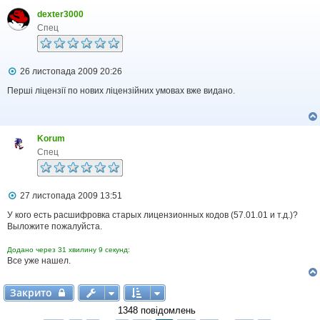
н
я
dexter3000
Спец
П
26 листопада 2009 20:26
о
в
Перші ліцензії по нових ліцензійних умовах вже видано.
і
д
о
м
Korum
л
е
Спец
н
н
я
П
27 листопада 2009 13:51
о
в
У кого есть расшифровка старых лицензионных кодов (57.01.01 и т.д.)?
і
Выложите пожалуйста.
д
о
Додано через 31 хвилину 9 секунд:
м
Все уже нашел.
л
е
н
Закрито
Закрито
н
я
1348 повідомлень