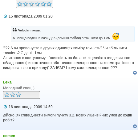
П
15 листопада 2009 01:20
о
в
і
Volodar писав:
д
о
А навіщо ведення бази ДЗК (обмінні файли) з точністю до 1 см.
м
л
??? А ви пропонуєте в других одиницях виміру точність? Чи збільшити
е
точність? Є дані і 1мм...
н
А питання в наступному - "наявність на балансі ліцензіата геодезичного
н
обладнання (високоточного або точного електронного тахеометра, іншого
я
вимірювального приладу)" ЗАЧЄМ? І чому саме електронного???
Leka
Молодший спец :)
П
16 листопада 2009 14:59
о
в
дійсно, як співвіднести вимоги пункту 3.2. нових ліцензійних умов до кодів
і
робіт?
д
о
м
cemen
л