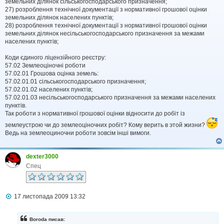
земельних ділянок сільськогосподарського призначення;
л
27) розроблення технічної документації з нормативної грошової оцінки
е
земельних ділянок населених пунктів;
н
н
28) розроблення технічної документації з нормативної грошової оцінки
я
земельних ділянок несільськогосподарського призначення за межами
населених пунктів;
Коди єдиного ліцензійного реєстру:
57.02 Землеоціночні роботи
57.02.01 Грошова оцінка земель:
57.02.01.01 сільськогосподарського призначення;
57.02.01.02 населених пунктів;
57.02.01.03 несільськогосподарського призначення за межами населених
пунктів.
Так роботи з нормативної грошової оцінки відносити до робіт із
землеустрою чи до землеоціночних робіт? Кому верить в этой жизни?
Ведь на землеоциночни роботи зовсім інші вимоги.
dexter3000
Спец
П
17 листопада 2009 13:32
о
в
і
Boroda писав:
д