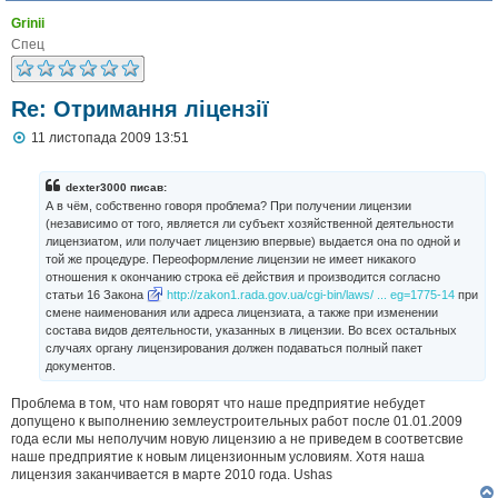
Grinii
Спец
Re: Отримання ліцензії
П
11 листопада 2009 13:51
о
в
і
dexter3000 писав:
д
А в чём, собственно говоря проблема? При получении лицензии
о
(независимо от того, является ли субъект хозяйственной деятельности
м
лицензиатом, или получает лицензию впервые) выдается она по одной и
л
той же процедуре. Переоформление лицензии не имеет никакого
е
н
отношения к окончанию строка её действия и производится согласно
н
статьи 16 Закона
http://zakon1.rada.gov.ua/cgi-bin/laws/ ... eg=1775-14
при
я
смене наименования или адреса лицензиата, а также при изменении
состава видов деятельности, указанных в лицензии. Во всех остальных
случаях органу лицензирования должен подаваться полный пакет
документов.
Проблема в том, что нам говорят что наше предприятие небудет
допущено к выполнению землеустроительных работ после 01.01.2009
года если мы неполучим новую лицензию а не приведем в соответсвие
наше предприятие к новым лицензионным условиям. Хотя наша
лицензия заканчивается в марте 2010 года. Ushas