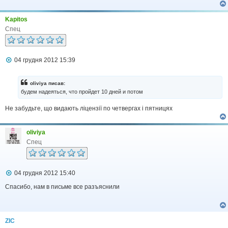
о
м
л
Kapitos
е
Спец
н
н
я
П
04 грудня 2012 15:39
о
в
і
oliviya писав:
д
будем надеяться, что пройдет 10 дней и потом
о
м
Не забудьте, що видають ліцензії по четвергах і пятницях
л
е
н
н
oliviya
я
Спец
П
04 грудня 2012 15:40
о
в
Спасибо, нам в письме все разъяснили
і
д
о
м
ZIC
л