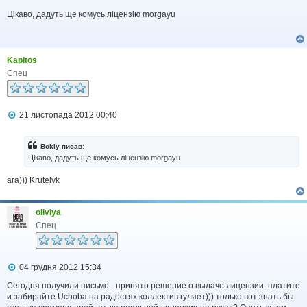
о
в
Цікаво, дадуть ще комусь ліцензію morgayu
і
д
о
м
Kapitos
л
е
Спец
н
н
я
П
21 листопада 2012 00:40
о
в
і
Bokiy писав:
д
Цікаво, дадуть ще комусь ліцензію morgayu
о
м
ага))) Krutelyk
л
е
н
н
oliviya
я
Спец
П
04 грудня 2012 15:34
о
в
Сегодня получили письмо - принято решение о выдаче лицензии, платите
і
и забирайте Uchoba на радостях коллектив гуляет))) только вот знать бы
д