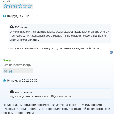
Спец
н
н
я
П
04 грудня 2012 16:10
о
в
і
ZIC писав:
д
А коли здавали (і як швидко і легко розглядалось Ваше клопотання)? Ато ми
о
теж ждемо... А наші колеги вже з місяць (як не більше) чекають підписаної
м
ліцензії після оплати...
л
е
н
Шторміть їх сильніше)) ато скажуть, що ліцензії не видають більше
н
я
Bokiy
Вже не початківець
П
04 грудня 2012 19:32
о
в
і
oliviya писав:
д
будем надеяться, что пройдет 10 дней и потом
о
м
Поздравляем! Присоединяемся к Вам! Вчера тоже получили письмо
л
"счастья". Сегодня оплатили, отправили копии квитанций по электронке и
е
н
факсом. Теперь ждем...