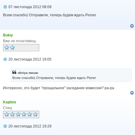
П
07 листопада 2012 08:09
о
в
Всем спасибо) Отправили, теперь будем ждать Pioner
і
д
о
м
Bokiy
л
е
Вже не початківець
н
н
я
П
20 листопада 2012 19:05
о
в
і
oliviya писав:
д
Всем спасибо) Отправили, теперь будем ждать Pioner
о
м
Интересно, это будет "прощальное" заседание комиссии? pa-pa
л
е
н
н
Kapitos
я
Спец
П
20 листопада 2012 19:29
о
в