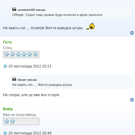
о
в
і
zemlemir69 писав:
д
Offtopic: Скоро тему можна буде почесно в архів заносити
о
м
л
Не кажіть гоп .... Krutelyk Життя кумедна штука
е
н
н
Гість
я
Спец
П
20 листопада 2012 20:21
о
в
і
Зенит писав:
д
Не кажіть гоп .... Життя кумедна штука
о
м
Не спорю, але це вже все історія .
л
е
н
н
Bokiy
я
Вже не початківець
П
20 листопада 2012 20:49