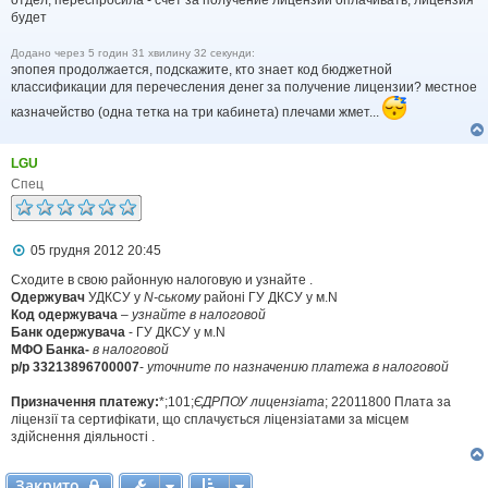
д
будет
о
м
Додано через 5 годин 31 хвилину 32 секунди:
л
эпопея продолжается, подскажите, кто знает код бюджетной
е
классификации для перечесления денег за получение лицензии? местное
н
н
казначейство (одна тетка на три кабинета) плечами жмет...
я
LGU
Спец
П
05 грудня 2012 20:45
о
в
Сходите в свою районную налоговую и узнайте .
і
Одержувач
УДКСУ у
N-ському
районі ГУ ДКСУ у м.N
д
Код одержувача
–
узнайте в налоговой
о
Банк одержувача
- ГУ ДКСУ у м.N
м
МФО Банка-
в налоговой
л
р/р 33213896700007
-
уточните по назначению платежа в налоговой
е
н
н
Призначення платежу:
*;101;
ЄДРПОУ лицензіата
; 22011800 Плата за
я
ліцензії та сертифікати, що сплачується ліцензіатами за місцем
здійснення діяльності .
Закрито
Закрито