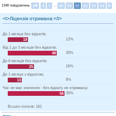
Сторінка
51
з
54
1
49
50
52
53
54
Поперед.
51
Д
1348 повідомлень
…
<t>Ліцензія отримана:</t>
До 1 місяця без відкатів;
12%
19
Від 1 до 3 місяців без відкатів;
30%
48
До 6 місяців без відкатів;
16%
25
До 1 місяця з відкатом;
8%
13
Час не має значення - без відкату не отримаєш;
35%
56
Всього голосів:
161