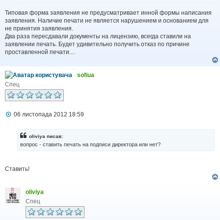
н
н
Типовая форма заявления не предусматривает инной формы написания
я
заявления. Наличие печати не является нарушением и основанием для
не принятия заявления.
Два раза пересдавали документы на лицензию, всегда ставили на
заявлении печать. Будет удивительно получить отказ по причине
проставленной печати....
sofiua
Спец
П
06 листопада 2012 18:59
о
в
і
oliviya писав:
д
вопрос - ставить печать на подписи директора или нет?
о
м
л
Ставить!
е
н
н
я
oliviya
Спец