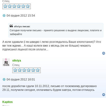
е
Спец
н
н
я
П
04 грудня 2012 15:54
о
в
і
oliviya писав:
д
Сегодня получили письмо - принято решение о выдаче лицензии, платите и
о
забирайте
м
л
А коли здавали (і як швидко і легко розглядалось Ваше клопотання)? Ато
е
н
ми теж ждемо... А наші колеги вже з місяць (як не більше) чекають
н
підписаної ліцензії після оплати...
я
oliviya
Спец
П
04 грудня 2012 16:01
о
в
после доработки сдали 10.11.2012, письмо от госкомзему датировано
і
29.11, получили сегодня, оплачивать будем завтра, потом отпишусь
д
о
м
Kapitos
л
е