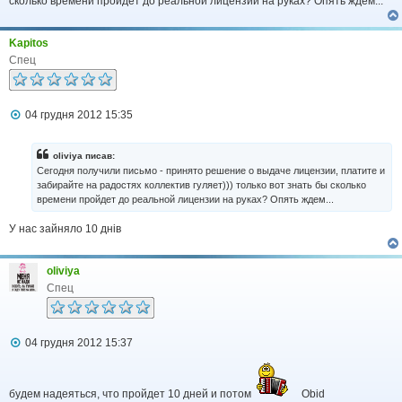
сколько времени пройдет до реальной лицензии на руках? Опять ждем...
о
м
л
Kapitos
е
н
Спец
н
я
П
04 грудня 2012 15:35
о
в
і
oliviya писав:
д
Сегодня получили письмо - принято решение о выдаче лицензии, платите и
о
забирайте на радостях коллектив гуляет))) только вот знать бы сколько
м
времени пройдет до реальной лицензии на руках? Опять ждем...
л
е
н
У нас зайняло 10 днів
н
я
oliviya
Спец
П
04 грудня 2012 15:37
о
в
і
д
будем надеяться, что пройдет 10 дней и потом
Obid