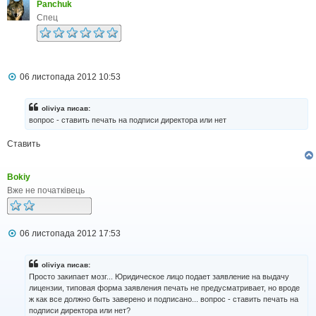
Panchuk
Спец
П
06 листопада 2012 10:53
о
в
і
oliviya писав:
д
вопрос - ставить печать на подписи директора или нет
о
м
Ставить
л
е
н
н
Bokiy
я
Вже не початківець
П
06 листопада 2012 17:53
о
в
і
oliviya писав:
д
Просто закипает мозг... Юридическое лицо подает заявление на выдачу
о
лицензии, типовая форма заявления печать не предусматривает, но вроде
м
ж как все должно быть заверено и подписано... вопрос - ставить печать на
л
подписи директора или нет?
е