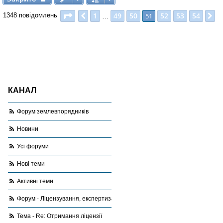
Сторінка
51
з
54
1
49
50
52
53
54
Поперед.
51
Д
1348 повідомлень
…
КАНАЛ
Форум землевпорядників
Новини
Усі форуми
Нові теми
Активні теми
Форум - Ліцензування, експертиза, оціночна діяльність
Тема - Re: Отримання ліцензії