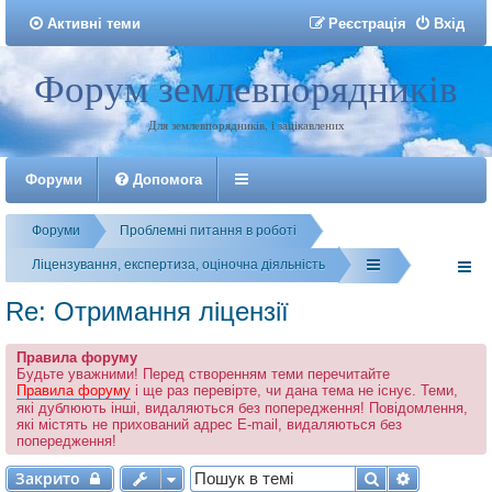
Активні теми
Р
е
є
с
т
р
а
ц
і
я
Вхід
Форум землевпорядників
Реєстрація
Для землевпорядників, і зацікавлених
Форуми
Допомога
Форуми
Проблемні питання в роботі
Ліцензування, експертиза, оціночна діяльність
Re: Отримання ліцензії
Правила форуму
Будьте уважними! Перед створенням теми перечитайте
Правила форуму
і ще раз перевірте, чи дана тема не існує. Теми,
які дублюють інші, видаляються без попередження! Повідомлення,
які містять не прихований адрес E-mail, видаляються без
попередження!
Закрито
Пошук
Розширен
Закрито