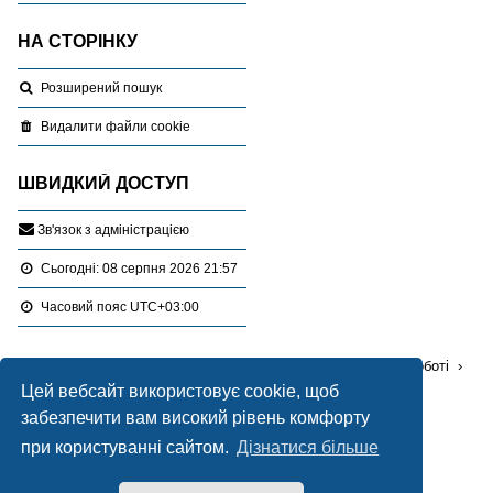
НА СТОРІНКУ
Розширений пошук
Видалити файли cookie
ШВИДКИЙ ДОСТУП
З
в
'
я
з
о
к
з
а
д
м
і
н
і
с
т
р
а
ц
і
є
ю
Сьогодні: 08 серпня 2026 21:57
Часовий пояс
UTC+03:00
Перейти :
Портал
Форуми
Проблемні питання в роботі
Цей вебсайт використовує cookie, щоб
Ліцензування, експертиза, оціночна діяльність
забезпечити вам високий рівень комфорту
Працює на
phpBB
® Forum Software © phpBB Limited
при користуванні сайтом.
Дізнатися більше
Український переклад © 2005-2020
Українська підтримка phpBB