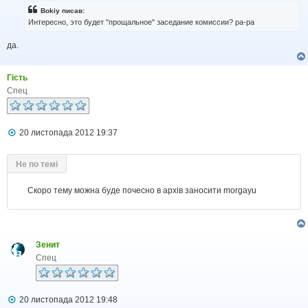
і
Bokiy писав:
д
Интересно, это будет "прощальное" заседание комиссии? pa-pa
о
м
да.
л
е
н
н
Гість
я
Спец
П
20 листопада 2012 19:37
о
в
і
Не по темі
д
о
м
Скоро тему можна буде почесно в архів заносити morgayu
л
е
н
н
я
Зенит
Спец
П
20 листопада 2012 19:48