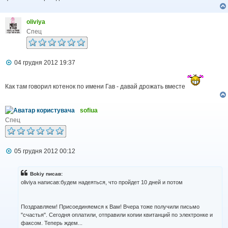
н
я
oliviya
Спец
П
04 грудня 2012 19:37
о
в
і
Как там говорил котенок по имени Гав - давай дрожать вместе
д
о
м
sofiua
л
е
Спец
н
н
я
П
05 грудня 2012 00:12
о
в
і
Bokiy писав:
д
oliviya написав:будем надеяться, что пройдет 10 дней и потом
о
м
л
Поздравляем! Присоединяемся к Вам! Вчера тоже получили письмо
е
н
"счастья". Сегодня оплатили, отправили копии квитанций по электронке и
н
факсом. Теперь ждем...