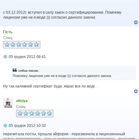
я
с 03.12.2012г. вступил в силу закон о сертифицировании. Помоему
лицензии уже не в моде ))) согласно данного закона
Гість
Спец
П
05 грудня 2012 08:41
о
в
і
sofiua писав:
д
Помоему лицензии уже не в моде ))) согласно данного закона
о
м
Ну так халявний сертифікат буде, якраз все по моді .
л
е
н
н
oliviya
я
Спец
П
05 грудня 2012 10:32
о
в
перечитала посты, прошла эйфория - перезвонила в лицензионный
і
отдел, переспросила - счет за получение лицензии оплачивать, лицензия