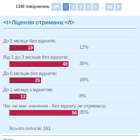
Сторінка
1
з
54
2
3
4
5
54
1
Далі
1348 повідомлень
…
<t>Ліцензія отримана:</t>
До 1 місяця без відкатів;
12%
19
Від 1 до 3 місяців без відкатів;
30%
48
До 6 місяців без відкатів;
16%
25
До 1 місяця з відкатом;
8%
13
Час не має значення - без відкату не отримаєш;
35%
56
Всього голосів:
161