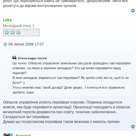
робіт, що ліцензуються навіть не сумнівайтеся, "доброзичливі" люти все
донесуть до відома контролюючих органів.
Leka
Молодший спец :)
П
08 липня 2008 17:07
о
в
і
Олександра писав:
д
Це точно. Обласне управління земельних ресурсів проводить такі перевірки
о
планово, чи лише в окремих випадках? Хто ще може перевіряти нашу
м
ліцензію?
л
В яких випадках ініціюються такі перевірки? Як треба себе вести, щоб їх не
е
н
було? :)
н
Хтось можлво має такий досвід? Дуже цікаво.. І хочеться все правильно
я
зробити :oops:
Обласне управління робить перевірки планово. Повинна складатися
комісія, яка буде перевіряти організації. Організації передають в обласне
вичерпний перелік документів про освіту, технічне забезпечення...
Складається акт перевірки.
Думаю що позапланова перевірка також можлива з якихось причин