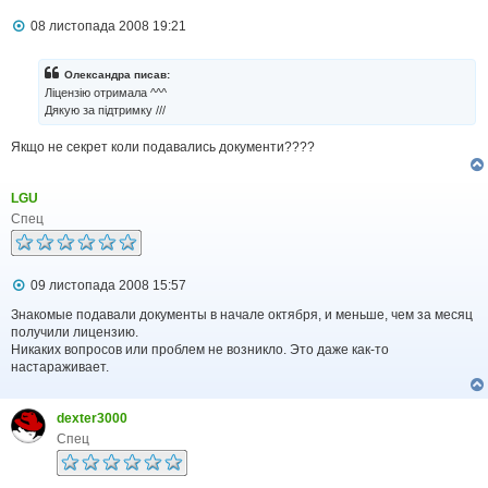
П
08 листопада 2008 19:21
о
в
і
Олександра писав:
д
Ліцензію отримала ^^^
о
Дякую за підтримку ///
м
л
Якщо не секрет коли подавались документи????
е
н
н
я
LGU
Спец
П
09 листопада 2008 15:57
о
в
Знакомые подавали документы в начале октября, и меньше, чем за месяц
і
получили лицензию.
д
Никаких вопросов или проблем не возникло. Это даже как-то
о
настараживает.
м
л
е
dexter3000
н
н
Спец
я