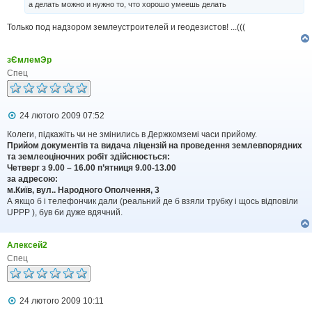
а делать можно и нужно то, что хорошо умеешь делать
о
м
Только под надзором землеустроителей и геодезистов! ...(((
л
е
н
н
зЄмлемЭр
я
Спец
П
24 лютого 2009 07:52
о
в
Колеги, підкажіть чи не змінились в Держкомземі часи прийому.
і
Прийом документів та видача ліцензій на проведення землевпорядних
д
та землеоціночних робіт здійснюється:
о
Четверг з 9.00 – 16.00 п’ятниця 9.00-13.00
м
за адресою:
л
м.Київ, вул.. Народного Ополчення, 3
е
А якщо б і телефончик дали (реальний де б взяли трубку і щось відповіли
н
н
UPPP ), був би дуже вдячний.
я
Алексей2
Спец
П
24 лютого 2009 10:11
о