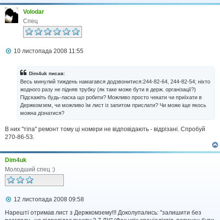
Volodar
Спец
П
10 листопада 2008 11:55
о
в
і
Dim4uk писав:
д
Весь минулий тиждень намагався додзвонитися:244-82-64, 244-82-54; ніхто
о
жодного разу не підняв трубку (як таке може бути в держ. організації?)
м
Підскажіть будь-ласка що робити? Можливо просто чекати чи приїхати в
л
Держкомзем, чи можливо їм лист із запитом прислати? Чи може іще якось
е
н
можна дізнатися?
н
я
В них "тіпа" ремонт тому ці номери не відповідають - відрізані. Спробуй
270-86-53.
Dim4uk
Молодший спец :)
П
12 листопада 2008 09:58
о
в
Нарешті отримав лист з Держкомзему!!! Доколупались: "залишити без
і