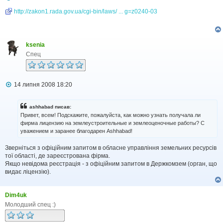
о
в
http://zakon1.rada.gov.ua/cgi-bin/laws/ ... g=z0240-03
і
д
о
м
ksenia
л
е
Спец
н
н
я
П
14 липня 2008 18:20
о
в
і
ashhabad писав:
д
Привет, всем! Подскажите, пожалуйста, как можно узнать получала ли
о
фирма лицензию на землеустроительные и землеоценочные работы? С
м
уважением и заранее благодарен Ashhabad!
л
е
н
Зверніться з офіційним запитом в обласне управління земельних ресурсів
н
тої області, де зареєстрована фірма.
я
Якщо невідома реєстрація - з офіційним запитом в Держкомзем (орган, що
видає ліцензію).
Dim4uk
Молодший спец :)