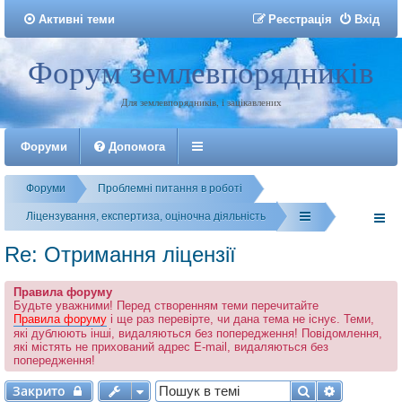
Активні теми
Р
е
є
с
т
р
а
ц
і
я
Вхід
Форум землевпорядників
Реєстрація
Для землевпорядників, і зацікавлених
Форуми
Допомога
Форуми
Проблемні питання в роботі
Ліцензування, експертиза, оціночна діяльність
Re: Отримання ліцензії
Правила форуму
Будьте уважними! Перед створенням теми перечитайте
Правила форуму
і ще раз перевірте, чи дана тема не існує. Теми,
які дублюють інші, видаляються без попередження! Повідомлення,
які містять не прихований адрес E-mail, видаляються без
попередження!
Закрито
Пошук
Розширен
Закрито