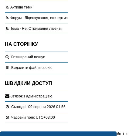
Активні теми
Форум - Ліцензування, експертиза, оціночна діяльність
Тема - Re: Отримання ліцензії
НА СТОРІНКУ
Розширений пошук
Видалити файли cookie
ШВИДКИЙ ДОСТУП
З
в
'
я
з
о
к
з
а
д
м
і
н
і
с
т
р
а
ц
і
є
ю
Сьогодні: 09 серпня 2026 01:55
Часовий пояс
UTC+03:00
Перейти :
Портал
Форуми
Проблемні питання в роботі