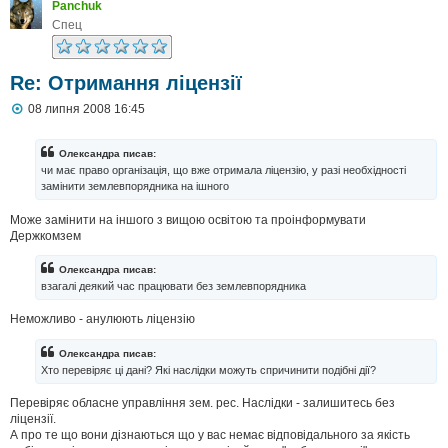
Panchuk
Спец
Re: Отримання ліцензії
П
08 липня 2008 16:45
о
в
і
Олександра писав:
д
чи має право організація, що вже отримала ліцензію, у разі необхідності
о
замінити землевпорядника на ішного
м
л
Може замінити на іншого з вищою освітою та проінформувати
е
н
Держкомзем
н
я
Олександра писав:
взагалі деякий час працювати без землевпорядника
Неможливо - анулюють ліцензію
Олександра писав:
Хто перевіряє ці дані? Які наслідки можуть спричинити подібні дії?
Перевіряє обласне управління зем. рес. Наслідки - залишитесь без
ліцензії.
А про те що вони дізнаються що у вас немає відповідального за якість