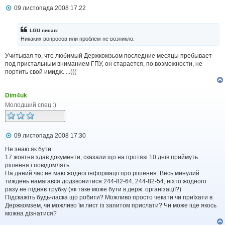
П
09 листопада 2008 17:22
о
в
і
LGU писав:
д
Никаких вопросов или проблем не возникло.
о
м
Учитывая то, что любимый Держкомзьом последние месяцы пребывает
л
под пристальным вниманием ГПУ, он старается, по возможности, не
е
н
портить свой имидж. ...(((
н
я
Dim4uk
Молодший спец :)
П
09 листопада 2008 17:30
о
в
Не знаю як бути:
і
17 жовтня здав документи, сказали що на протязі 10 днів приймуть
д
рішення і повідомлять.
о
На даний час не маю жодної інформації про рішення. Весь минулий
м
тиждень намагався додзвонитися:244-82-64, 244-82-54; ніхто жодного
л
разу не підняв трубку (як таке може бути в держ. організації?)
е
Підскажіть будь-ласка що робити? Можливо просто чекати чи приїхати в
н
н
Держкомзем, чи можливо їм лист із запитом прислати? Чи може іще якось
я
можна дізнатися?