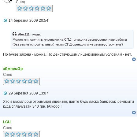
е
Спец
н
н
я
П
14 березня 2009 20:54
о
в
і
Alex111 писав:
д
Можно ли получить лицензию на СПД только на землеоценочные работы
о
(без землеустроительных), если СПД оценщик и не землеустроитель?
м
л
По букве закона - можна. По действующим лицензионным условиям - нет.
е
н
н
я
зЄмлемЭр
Спец
П
29 березня 2009 13:07
о
в
Хто в цьому році отримував ліцензію, дайте будь ласка банківські реквізити
і
куда сплачувати 340 грн. !Alkogol!
д
о
м
LGU
л
е
Спец
н
н