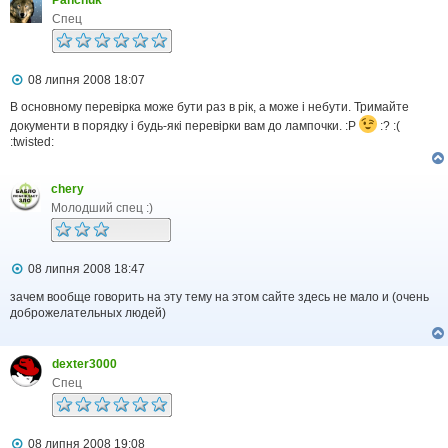
Panchuk
Спец
П
08 липня 2008 18:07
о
в
В основному перевірка може бути раз в рік, а може і небути. Тримайте
і
документи в порядку і будь-які перевірки вам до лампочки. :P
:? :(
д
:twisted:
о
м
л
chery
е
н
Молодший спец :)
н
я
П
08 липня 2008 18:47
о
в
зачем вообще говорить на эту тему на этом сайте здесь не мало и (очень
і
доброжелательных людей)
д
о
м
dexter3000
л
е
Спец
н
н
я
П
08 липня 2008 19:08