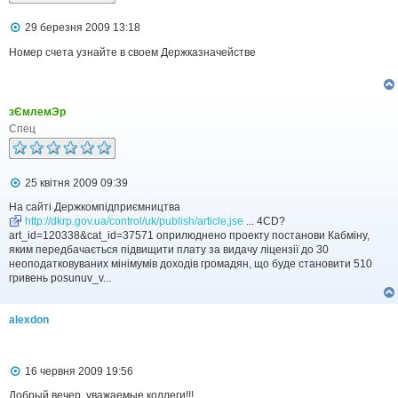
я
П
29 березня 2009 13:18
о
в
Номер счета узнайте в своем Держказначействе
і
д
о
м
зЄмлемЭр
л
е
Спец
н
н
я
П
25 квітня 2009 09:39
о
в
На сайті Держкомпідприємництва
і
http://dkrp.gov.ua/control/uk/publish/article;jse
... 4CD?
д
art_id=120338&cat_id=37571 оприлюднено проекту постанови Кабміну,
о
яким передбачається підвищити плату за видачу ліцензії до 30
м
неоподатковуваних мінімумів доходів громадян, що буде становити 510
л
гривень posunuv_v...
е
н
н
я
alexdon
П
16 червня 2009 19:56
о
в
Добрый вечер, уважаемые коллеги!!!