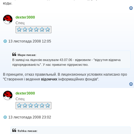
коды.
е
н
н
я
dexter3000
Спец
П
13 листопада 2008 12:05
о
в
і
Мари писав:
д
В заявці на ліцензію вказували 43.07.06 - відмовили - "відсутня відомча
о
підпорядкованість". У нас приватне підприємство.
м
л
В принципе, отказ правильный. В лицензионных условиях написано про
е
н
"Створення і ведення
відомчих
інформаційних фондів".
н
я
dexter3000
Спец
П
13 листопада 2008 23:02
о
в
і
fishka писав:
д