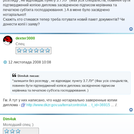
розгляду , не відповідає пункту 3.7.ЛУ" (Фах усіх спеціалістів, повинен бути
д
підтверджений копією диплома засвідченою підписом керівника та
о
печаткою суб'єкта господарювання. ) А в мене було засвідчено
м
нотаріально!!
л
Скажіть хто стикався тепер треба готувати новий пакет документів? Чи
е
донести копії і заяву?
н
н
я
dexter3000
Спец
П
12 листопада 2008 10:08
о
в
і
Dim4uk писав:
д
"залишити без розгляду , не відповідає пункту 3.7.ЛУ" (Фах усіх спеціалістів,
о
повинен бути підтверджений копією диплома засвідченою підписом
м
керівника та печаткою суб'єкта господарювання. )
л
е
н
Гм. А тут у них написано, что надо нотариально заверенные копии
н
диплома -
http://www.dkzr.gov.ua/terra/control/uk ... t_id=36915
... ./.
я
Dim4uk
Молодший спец :)