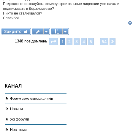
і
Подскажите пожалуйста землеустроительные лицензии уже начали
д
подписывать в Держкомземе?
о
Никто не сталкивался?
м
Спасибо!
л
е
н
Закрито
Закрито
н
я
Сторінка
1
з
54
2
3
4
5
54
1
Далі
1348 повідомлень
…
КАНАЛ
Форум землевпорядників
Новини
Усі форуми
Нові теми