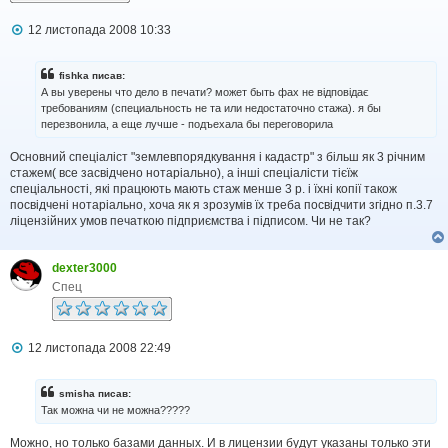
П
12 листопада 2008 10:33
о
в
і
fishka писав:
д
А вы уверены что дело в печати? может быть фах не відповідає
о
требованиям (специальность не та или недостаточно стажа). я бы
м
перезвонила, а еще лучше - подъехала бы переговорила
л
е
н
Основний спеціаліст "землевпорядкування і кадастр" з більш як 3 річним
н
стажем( все засвідчено нотаріально), а інші спеціалісти тієїж
я
спеціальності, які працюють мають стаж менше 3 р. і їхні копії також
посвідчені нотаріально, хоча як я зрозумів їх треба посвідчити згідно п.3.7
ліцензійних умов печаткою підприємства і підписом. Чи не так?
dexter3000
Спец
П
12 листопада 2008 22:49
о
в
і
smisha писав:
д
Так можна чи не можна?????
о
м
Можно, но только базами данных. И в лицензии будут указаны только эти
л