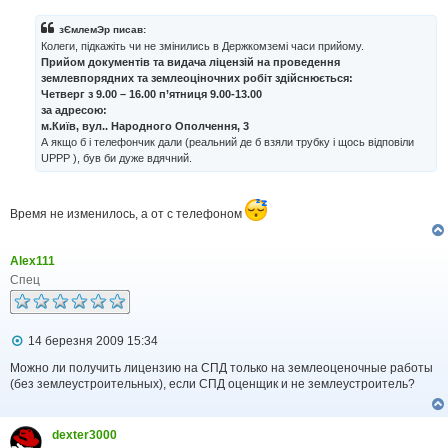
в
і
зЄмлемЭр писав:
д
Колеги, підкажіть чи не змінились в Держкомземі часи прийому.
о
Прийом документів та видача ліцензій на проведення
м
землевпорядних та землеоціночних робіт здійснюється:
л
Четверг з 9.00 – 16.00 п’ятниця 9.00-13.00
е
н
за адресою:
н
м.Київ, вул.. Народного Ополчення, 3
я
А якщо б і телефончик дали (реальний де б взяли трубку і щось відповіли
UPPP ), був би дуже вдячний.
Время не изменилось, а от с телефоном
Alex111
Спец
П
14 березня 2009 15:34
о
в
Можно ли получить лицензию на СПД только на землеоценочные работы
і
(без землеустроительных), если СПД оценщик и не землеустроитель?
д
о
м
dexter3000
л