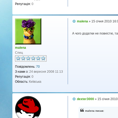
л
Репутація:
0
е
н
н
я
П
malena
»
15 січня 2010 16:
о
в
і
А чого додатки не повністю, т
д
о
м
л
malena
е
Спец
н
н
я
Повідомлень:
70
З нами з:
24 вересня 2008 11:13
Репутація:
0
Область:
Київська
П
dexter3000
»
15 січня 2010
о
в
і
malena писав:
д
о