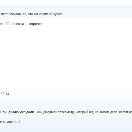
яют покупать то, что им нафиг не нужно.
ие. У них свои заморочки.
 23:14
и,
лицензию уже дали
- они докупили тахеометр, который им, на самом деле, нафиг не
ще комиссии?