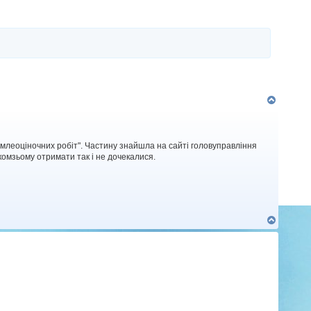
о
р
и
Д
о
г
о
р
емлеоціночних робіт". Частину знайшла на сайті головуправління
и
жкомзьому отримати так і не дочекалися.
Д
о
г
о
р
и