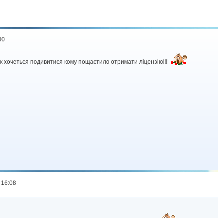
00
ак хочеться подивитися кому пощастило отримати ліцензію!!!
 16:08