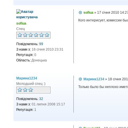
н
я
П
sofiua
»
17 січня 2010 14:2
о
в
Кого интерисует, комиссии был
sofiua
і
д
Спец
о
м
л
Повідомлень:
99
е
н
З нами з:
16 січня 2010 23:31
н
Репутація:
0
я
Область:
Донецька
Марина1234
П
Марина1234
»
18 січня 20
о
Молодший спец :)
в
Только было бы неплохо иметь
і
д
Повідомлень:
32
о
м
З нами з:
01 липня 2008 15:17
л
Репутація:
1
е
н
н
я