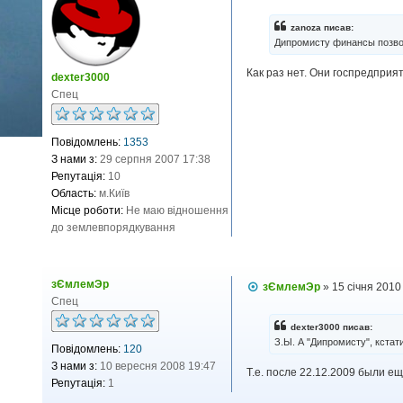
в
і
zanoza писав:
д
Дипромисту финансы позвол
о
м
Как раз нет. Они госпредприят
л
dexter3000
е
Спец
н
н
я
Повідомлень:
1353
З нами з:
29 серпня 2007 17:38
Репутація:
10
Область:
м.Київ
Місце роботи:
Не маю відношення
до землевпорядкування
зЄмлемЭр
П
зЄмлемЭр
»
15 січня 2010
о
Спец
в
і
dexter3000 писав:
д
З.Ы. А "Дипромисту", кстат
Повідомлень:
120
о
м
З нами з:
10 вересня 2008 19:47
Т.е. после 22.12.2009 были е
л
Репутація:
1
е
н