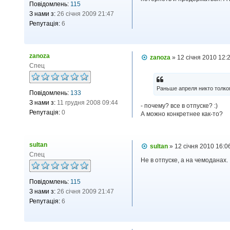
Повідомлень:
115
о
м
З нами з:
26 січня 2009 21:47
л
Репутація:
6
е
н
н
я
zanoza
П
zanoza
»
12 січня 2010 12:
о
Спец
в
і
д
Раньше апреля никто толко
Повідомлень:
133
о
м
З нами з:
11 грудня 2008 09:44
- почему? все в отпуске? :)
л
Репутація:
0
А можно конкретнее как-то?
е
н
н
я
sultan
П
sultan
»
12 січня 2010 16:0
о
Спец
в
Не в отпуске, а на чемоданах.
і
д
Повідомлень:
115
о
м
З нами з:
26 січня 2009 21:47
л
Репутація:
6
е
н
н
я