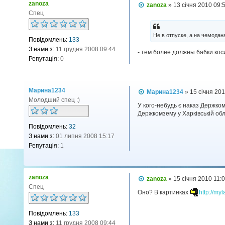
zanoza
П
zanoza
»
13 січня 2010 09:
о
Спец
в
і
д
Не в отпуске, а на чемодан
Повідомлень:
133
о
м
З нами з:
11 грудня 2008 09:44
- тем более должны бабки кос
л
Репутація:
0
е
н
н
я
Марина1234
П
Марина1234
»
15 січня 20
о
Молодший спец :)
в
У кого-небудь є наказ Держко
і
Держкомзему у Харківській обл
д
Повідомлень:
32
о
м
З нами з:
01 липня 2008 15:17
л
Репутація:
1
е
н
н
я
zanoza
П
zanoza
»
15 січня 2010 11:
о
Спец
в
Оно? В картинках
http://myl
і
д
Повідомлень:
133
о
м
З нами з:
11 грудня 2008 09:44