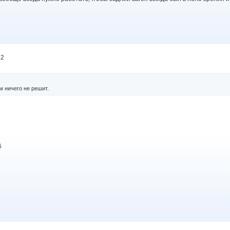
22
м ничего не решит.
6