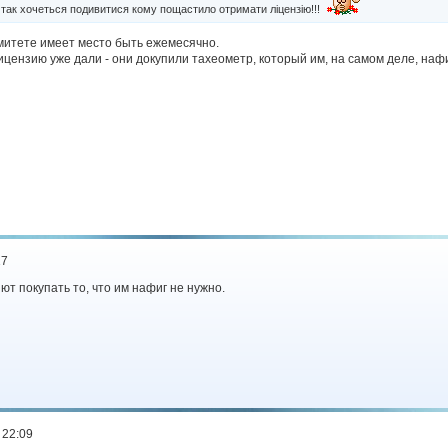
, так хочеться подивитися кому пощастило отримати ліцензію!!!
омитете имеет место быть ежемесячно.
лицензию уже дали - они докупили тахеометр, который им, на самом деле, нафи
17
т покупать то, что им нафиг не нужно.
 22:09