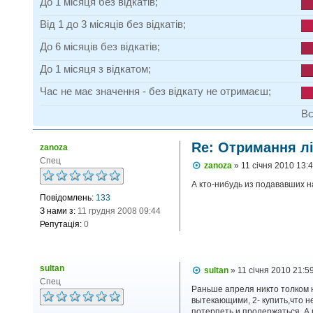
До 1 місяця без відкатів;
Від 1 до 3 місяців без відкатів;
До 6 місяців без відкатів;
До 1 місяця з відкатом;
Час не має значення - без відкату не отримаєш;
Вс
Re: Отримання лі
zanoza
Спец
П
zanoza
»
11 січня 2010 13:
о
в
А кто-нибудь из подававших 
і
Повідомлень:
133
д
З нами з:
11 грудня 2008 09:44
о
м
Репутація:
0
л
е
н
н
sultan
П
sultan
»
11 січня 2010 21:5
я
о
Спец
в
Раньше апреля никто толком н
і
вытекающими, 2- купить,что н
д
потерпеть и продержаться. А 