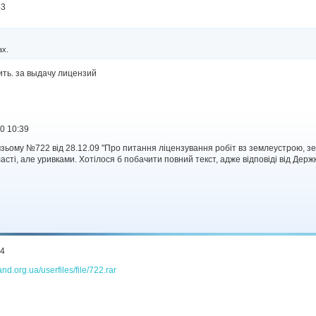
53
ах.
ить. за выдачу лицензий
10 10:39
мзьому №722 від 28.12.09 "Про питання ліцензування робіт вз землеустрою, з
асті, але уривками. Хотілося б побачити повний текст, адже відповіді від Дер
04
and.org.ua/userfiles/file/722.rar