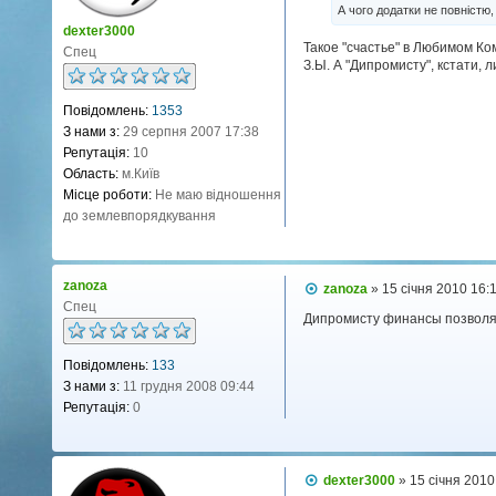
А чого додатки не повністю
м
л
dexter3000
е
Такое "счастье" в Любимом К
Спец
н
З.Ы. А "Дипромисту", кстати, 
н
я
Повідомлень:
1353
З нами з:
29 серпня 2007 17:38
Репутація:
10
Область:
м.Київ
Місце роботи:
Не маю відношення
до землевпорядкування
zanoza
П
zanoza
»
15 січня 2010 16:
о
Спец
в
Дипромисту финансы позволяю
і
д
Повідомлень:
133
о
м
З нами з:
11 грудня 2008 09:44
л
Репутація:
0
е
н
н
я
П
dexter3000
»
15 січня 2010
о