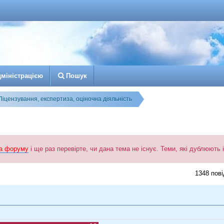
д
м
і
н
і
с
т
р
а
ц
і
є
ю
Пошук
Ліцензування, експертиза, оціночна діяльність
а форуму
і ще раз перевірте, чи дана тема не існує. Теми, які дублюють
ширений пошук
1348 пов