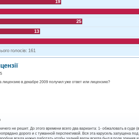
19
25
13
ього голосів:
161
цензії
45
на лицензию в декабре 2009 получил уже ответ или лицензию?
9
ичего не решит. До этого времени всего два варианта: 1- обжаловать в суде (
еопрвдано дорого и с туманной перспективой. Вся эта карусель запущена под
вообще вседа нужно работать,чтобы задний вагон всегда был в поле зрения и 