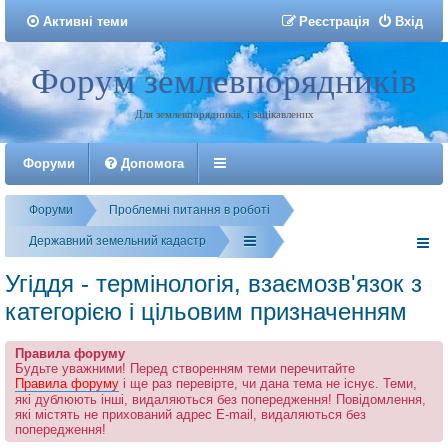
Активні теми
Р
е
є
с
т
р
а
ц
і
я
Вхід
Форум землевпорядників
Реєстрація
Для землевпорядників, і зацікавлених
Форуми
Допомога
Форуми
Проблемні питання в роботі
Державний земельний кадастр
Угіддя - термінологія, взаємозв'язок з
категорією і цільовим призначенням
Правила форуму
Будьте уважними! Перед створенням теми перечитайте
Правила форуму
і ще раз перевірте, чи дана тема не існує. Теми,
які дублюють інші, видаляються без попередження! Повідомлення,
які містять не прихований адрес E-mail, видаляються без
попередження!