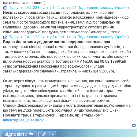
пасовища та перелоги (
Підпункт 14.1.233 пункту 14.1 статті 14 Податкового кодексу України
).
Несільськогосподарські угіддя
- господарські шляхи і прогони,
полезахисні лісові смуги та інші захисні насадження, крім віднесених до
земель лісогосподарського призначення, землі під господарськими
будівлями і дворами, землі під інфраструктурою оптових ринків
сільськогосподарської продукції, землі тимчасової консервації тощо (
Підпункт 14.1.123 пункту 14.1 статті 14 Податкового кодексу України
).
Водно-болотними угіддями загальнодержавного значення
оголошуються цінні природні комплекси боліт, заплавних лук і лісів, а
також водних об'єктів — природних або штучно створених, постійних або
тимчасових, стоячих або проточних, прісних, солонкуватих або солоних,
включаючи морські акваторії (Постанова КМУ №166 від 08.02.1999[/url]
«Про затвердження Положення про водно-болотні угіддя
загальнодержавного значення», втратила чинність ще у 2002р).
Отже, через відсутність юридичного визначення, що саме включає в себе
термін «угіддя», а разом з цим і терміни «склад угідь», «вид угідь», «зміна
угідь», як ці терміни співвідносяться між собою та іншими термінами
(категорія земель, цільове призначення) і т.і. існує певна правова
невизначеність, яка вирішується фактично в ручному режимі.
Спроби Держгеокадастру видавати якість фрагментовані роз'яснення на
цю тему не дуже полегшують розуміння, як цю проблему вирішити.
Починати треба з термінології. Так само, як і з терміном "
інвентаризація земель
")
Відповісти
В
і
д
п
о
в
і
с
т
и