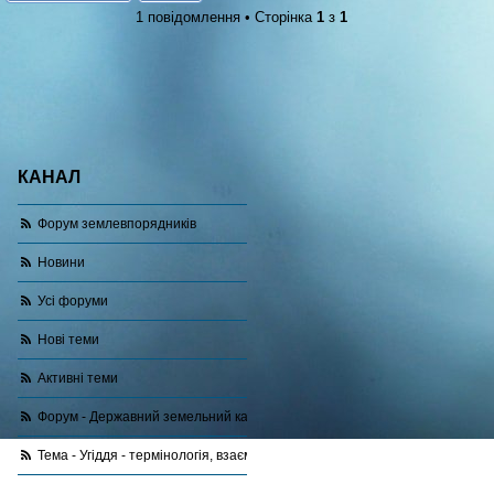
1 повідомлення • Сторінка
1
з
1
КАНАЛ
Форум землевпорядників
Новини
Усі форуми
Нові теми
Активні теми
Форум - Державний земельний кадастр
Тема - Угіддя - термінологія, взаємозв'язок з категорією і цільовим при