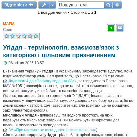
Відповісти
Пошук
Розшир
В
і
д
п
о
в
і
с
т
и
1 повідомлення • Сторінка
1
з
1
MAFIA
1
Спец
Угіддя - термінологія, взаємозв'язок з
категорією і цільовим призначенням
П
06 квітня 2026 13:57
о
в
Визначення терміну «
Угіддя
» в українському законодавстві відсутнє. Хоча
і
існує класифікатор угідь. Сам факт того, що Постановою КМУ (а саме
д
Додатком 4 до «Порядку ведення ДЗК»
, затвердженого Постановою
о
КМУ №1051) класифіковано те, що не має чіткого юридичного визначення,
м
вже, м’яко кажучи, дивний. Але то на совісті законодавця.
л
Ось все, що зміг знайти по термінології "УГІДДЯ" (Численні варіанти
е
визначень у підручниках та/або наукових джерелах не беру до уваги, бо це
н
н
думки окремих авторів, хоч і авторитетних, але все-таки це не юридично
я
закріплена термінологія).
Мисливські угіддя
- ділянки суші та водного простору, на яких
перебувають мисливські тварини і які можуть бути використані для
ведення мисливського господарства (
ЗУ «Про мисливське господарство та полювання»
).
Сільськогосподарські угіддя
- рілля, багаторічні насадження, сіножаті,