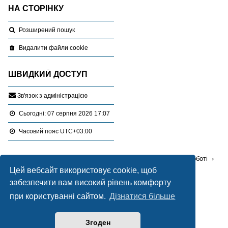
НА СТОРІНКУ
Розширений пошук
Видалити файли cookie
ШВИДКИЙ ДОСТУП
З
в
'
я
з
о
к
з
а
д
м
і
н
і
с
т
р
а
ц
і
є
ю
Сьогодні: 07 серпня 2026 17:07
Часовий пояс
UTC+03:00
Перейти :
Портал
Форуми
Проблемні питання в роботі
Цей вебсайт використовує cookie, щоб
Державний земельний кадастр
забезпечити вам високий рівень комфорту
Працює на
phpBB
® Forum Software © phpBB Limited
при користуванні сайтом.
Дізнатися більше
Український переклад © 2005-2020
Українська підтримка phpBB
Згоден
Style Blue created by
LONER