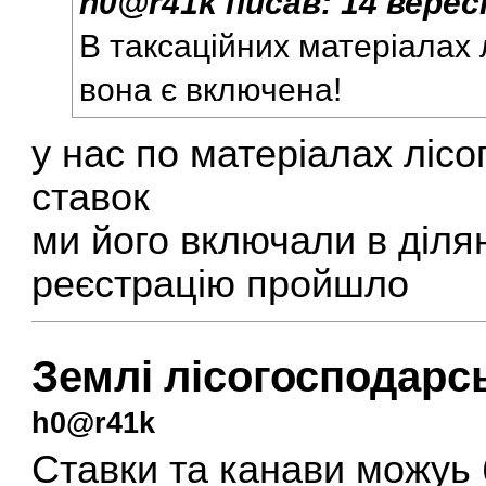
h0@r41k
писав:
14 верес
В таксаційних матеріалах 
вона є включена!
у нас по матеріалах лісо
ставок
ми його включали в ділян
реєстрацію пройшло
Землі лісогосподарс
h0@r41k
Ставки та канави можуь 