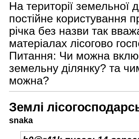
На території земельної 
постійне користування п
річка без назви так вваж
матеріалах лісогово гос
Питання: Чи можна включ
земельну ділянку? та ч
можна?
Землі лісогосподарс
snaka