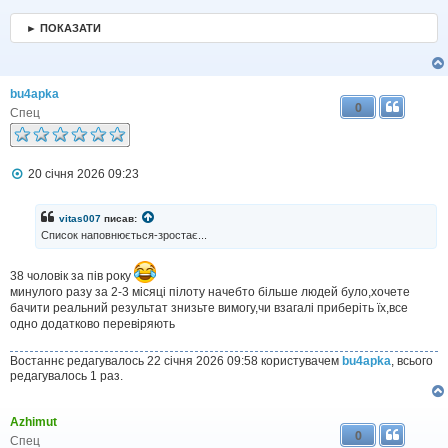
е
н
► ПОКАЗАТИ
н
я
bu4apka
0
Спец
П
20 січня 2026 09:23
о
в
і
vitas007
писав:
д
Список наповнюється-зростає...
о
м
л
38 чоловік за пів року
е
минулого разу за 2-3 місяці пілоту начебто більше людей було,хочете
н
бачити реальний результат знизьте вимогу,чи взагалі приберіть їх,все
н
одно додатково перевіряють
я
Востаннє редагувалось 22 січня 2026 09:58 користувачем
bu4apka
, всього
редагувалось 1 раз.
Azhimut
0
Спец