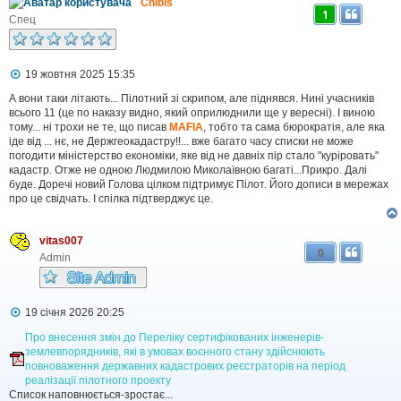
Сhibis
1
Спец
П
19 жовтня 2025 15:35
о
в
А вони таки літають... Пілотний зі скрипом, але піднявся. Нині учасників
і
всього 11 (це по наказу видно, який оприлюднили ще у вересні). І виною
д
тому... ні трохи не те, що писав
MAFIA
, тобто та сама бюрократія, але яка
о
іде від ... нє, не Держгеокадастру!!... вже багато часу списки не може
м
погодити міністерство економіки, яке від не давніх пір стало "куріровать"
л
кадастр. Отже не одною Людмилою Миколаївною багаті...Прикро. Далі
е
буде. Доречі новий Голова цілком підтримує Пілот. Його дописи в мережах
н
н
про це свідчать. І спілка підтверджує це.
я
vitas007
0
Admin
П
19 січня 2026 20:25
о
в
Про внесення змін до Переліку сертифікованих інженерів-
і
землевпорядників, які в умовах воєнного стану здійснюють
д
повноваження державних кадастрових реєстраторів на період
о
реалізації пілотного проекту
м
Список наповнюється-зростає...
л