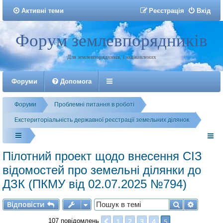
Активні теми
Р
е
є
с
т
р
а
ц
і
я
Вхід
Форум землевпорядників
Реєстрація
Для землевпорядників, і зацікавлених
Форуми
Допомога
Форуми
Проблемні питання в роботі
Екстериторіальність державної реєстрації земельних ділянок
Пілотний проект щодо внесення СІЗ
відомостей про земельні ділянки до
ДЗК (ПКМУ від 02.07.2025 №794)
Відповісти
Пошук
Розшир
В
і
д
п
о
в
і
с
т
и
1
2
3
4
Поперед.
5
107 повідомлень