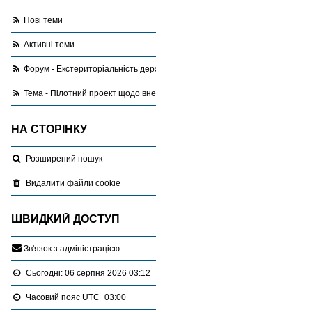
Нові теми
Активні теми
Форум - Екстериторіальність державної реєстрації земельних ділянок
Тема - Пілотний проект щодо внесення СІЗ відомостей про земельні ді
НА СТОРІНКУ
Розширений пошук
Видалити файли cookie
ШВИДКИЙ ДОСТУП
З
в
'
я
з
о
к
з
а
д
м
і
н
і
с
т
р
а
ц
і
є
ю
Сьогодні: 06 серпня 2026 03:12
Часовий пояс
UTC+03:00