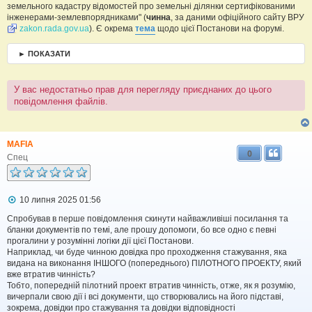
земельного кадастру відомостей про земельні ділянки сертифікованими
інженерами-землевпорядниками" (
чинна
, за даними офіційного сайту ВРУ
zakon.rada.gov.ua
). Є окрема
тема
щодо цієї Постанови на форумі.
► ПОКАЗАТИ
У вас недостатньо прав для перегляду приєднаних до цього
повідомлення файлів.
MAFIA
0
Спец
П
10 липня 2025 01:56
о
в
Спробував в перше повідомлення скинути найважливіші посилання та
і
бланки документів по темі, але прошу допомоги, бо все одно є певні
д
прогалини у розумінні логіки дії цієї Постанови.
о
Наприклад, чи буде чинною довідка про проходження стажування, яка
м
видана на виконання ІНШОГО (попереднього) ПІЛОТНОГО ПРОЕКТУ, який
л
вже втратив чинність?
е
Тобто, попередній пілотний проект втратив чинність, отже, як я розумію,
н
н
вичерпали свою дії і всі документи, що створювались на його підставі,
я
зокрема, довідки про стажування та довідки відповідності