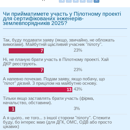
Чи прийматимете участь у Пілотному проекті
для сертифікованих інженерів-
землевпорядників 2025?
Так, буду подавати заяву (якщо, звичайно, не обложать
вимогами). Майбутній щасливий учасник "пілоту".
23%
7
Ні, не планую брати участь в Пілотному проекті. Хай
ДКР реєструють.
23%
7
А напевно почекаю. Подам заяву, якщо побачу, що
"пілот" дієвий. З прицілом на майбутню основу.
43%
13
Тільки якщо заставлять брати участь (фірма,
начальство, обставини).
3%
1
А я цього.. не того... з іншої сторони "пілоту". Стежити
буду, бо інтерес маю (для ДГК, ОМС, ОДВ або просто
цікавих)