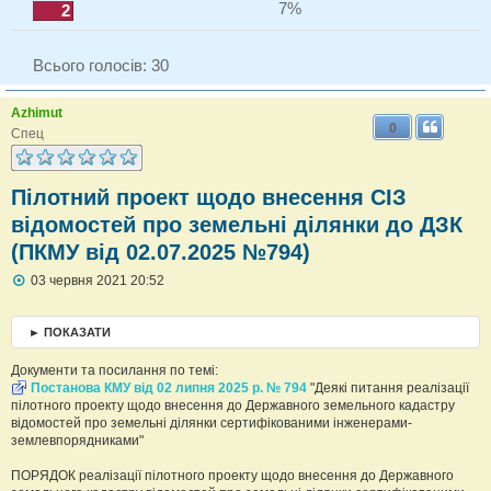
7%
2
Всього голосів:
30
Azhimut
0
Спец
Пілотний проект щодо внесення СІЗ
відомостей про земельні ділянки до ДЗК
(ПКМУ від 02.07.2025 №794)
П
03 червня 2021 20:52
о
в
і
► ПОКАЗАТИ
д
о
Документи та посилання по темі:
м
л
Постанова КМУ від 02 липня 2025 р. № 794
"Деякі питання реалізації
е
пілотного проекту щодо внесення до Державного земельного кадастру
н
відомостей про земельні ділянки сертифікованими інженерами-
н
землевпорядниками"
я
ПОРЯДОК реалізації пілотного проекту щодо внесення до Державного