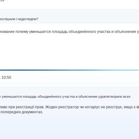
поспішали і недогледіли?
нование почему уменьшится площадь объединённого участка и объяснение 
 10:50
у уменьшится площадь объединённого участка и объяснение удовлетворило всех
ливо при реєстрації прав. Жоден реєстратор чи нотаріус не реєструє, якщо є ві
у попередніх документах.