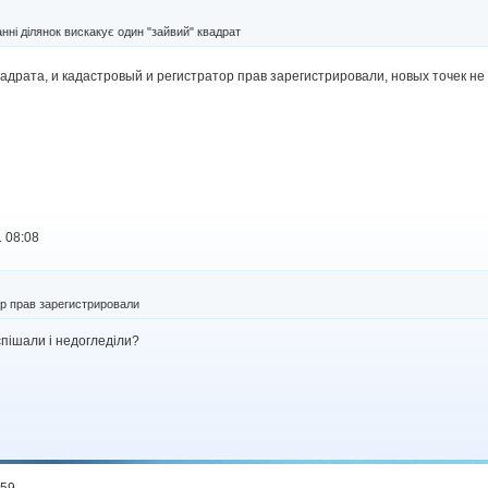
нні ділянок вискакує один "зайвий" квадрат
адрата, и кадастровый и регистратор прав зарегистрировали, новых точек н
 08:08
ор прав зарегистрировали
спішали і недогледіли?
:59