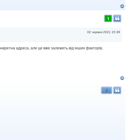
Д
о
г
1
о
р
и
02 червня 2021 15:38
конкретна адреса, але це вже залежить від інших факторів,
Д
о
г
0
о
р
и