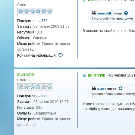
ц
о
Спец
і
в
і
я
murrrchik
писав:
д
Нічого собі. Напевно, дуже 
к
Повідомлень:
376
о
о
м
З нами з:
09 грудня 2009 21:53
л
р
В пояснительной привел обос
Репутація:
161
е
и
н
Область:
Одеська
с
н
Місце роботи:
Приватні проектні
я
т
організації
у
К
Контактна інформація:
в
о
а
н
ч
т
murrrchik
П
murrrchik
»
02 червня 2021
а
а
о
Спец
k
к
в
1
і
т
k1nep
писав:
д
n
привел обоснование почем
н
Повідомлень:
879
о
e
м
а
З нами з:
05 липня 2010 18:07
У нас таке не проходить, особ
л
p
і
Репутація:
230
розмірів ділянки до вказаних 
е
н
н
Область:
Закарпатська
н
ф
Місце роботи:
Приватні проектні
я
о
організації
р
м