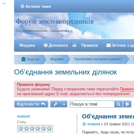
Активні теми
Форум землевпорядників
Реєстрація
Для землевпорядників, і зацікавлених
Форуми
Допомога
Правила
З
в
'
я
з
о
к
з
а
Форуми
Проблемні питання в роботі
Портал
Об'єднання земельних ділянок
Правила форуму
Будьте уважними! Перед створенням теми перечитайте
Правил
не прихований адрес E-mail, видаляються без попередження!
Відповісти
Пошу
Р
В
і
д
п
о
в
і
с
т
и
Об'єднання земе
maland
Спец
П
maland
»
24 травня 2021 1
о
в
Підкажіть , будь ласка, чи по