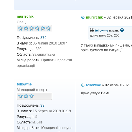
в
о
а
н
ч
т
murrrchik
П
murrrchik
»
02 червня 2021
а
а
о
Спец
f
к
в
o
і
т
followme
писав:
д
l
допустимо 20а, 20б
н
Повідомлень:
879
о
l
м
а
З нами з:
05 липня 2010 18:07
У таких випадках ми пишемо, н
л
o
і
Репутація:
230
орієнтуємося по ситуації.
е
w
н
н
Область:
Закарпатська
m
н
ф
Місце роботи:
Приватні проектні
я
e
о
організації
р
м
а
followme
П
followme
»
02 червня 2021 
ц
о
Молодший спец :)
і
в
Дуже дякую Вам!
і
я
д
к
Повідомлень:
39
о
о
м
З нами з:
15 березня 2019 01:19
л
р
Репутація:
5
е
и
н
Область:
м.Київ
с
н
Місце роботи:
Юридичні послуги
я
т