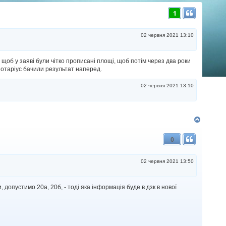
г
1
о
р
и
02 червня 2021 13:10
щоб у заяві були чітко прописані площі, щоб потім через два роки
 нотаріус бачили результат наперед.
02 червня 2021 13:10
Д
о
г
0
о
р
и
02 червня 2021 13:50
, допустимо 20а, 20б, - тоді яка інформація буде в дзк в нової