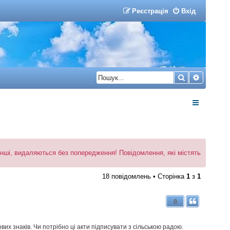
Р
е
є
с
т
р
а
ц
і
я
Вхід
Пошук
Розшир
 інші, видаляються без попередження! Повідомлення, які містять
18 повідомлень • Сторінка
1
з
1
0
вих знаків. Чи потрібно ці акти підписувати з сільською радою.