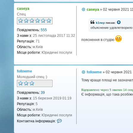
а
caseya
П
caseya
»
02 червня 2021 1
ц
о
Спец
і
в
і
я
k1nep
писав:
д
объяснение удовлетворило
к
Повідомлень:
555
о
о
м
З нами з:
25 листопада 2017 11:32
л
р
пояснення в студію
Репутація:
71
е
и
н
Область:
м.Київ
с
н
Місце роботи:
Юридичні послуги
я
т
у
в
followme
П
followme
»
02 червня 2021 
а
о
Молодший спец :)
ч
в
Тому краще площі не зазначати 
і
а
д
k
Відправлено через 5 хвилин 14 сек
Повідомлень:
39
о
Є інформація, що така розбіжн
1
м
З нами з:
15 березня 2019 01:19
л
n
Репутація:
5
е
e
н
Область:
м.Київ
p
н
Місце роботи:
Юридичні послуги
я
К
Контактна інформація:
о
н