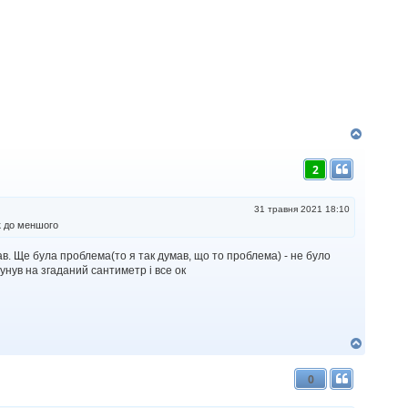
Д
о
г
2
о
р
и
31 травня 2021 18:10
к до меншого
в. Ще була проблема(то я так думав, що то проблема) - не було
сунув на згаданий сантиметр і все ок
Д
о
г
0
о
р
и