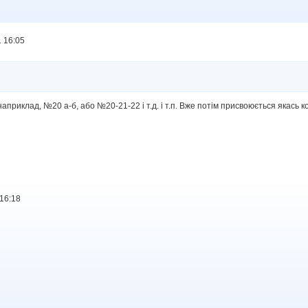
 16:05
априклад, №20 а-б, або №20-21-22 і т.д. і т.п. Вже потім присвоюється якась 
16:18