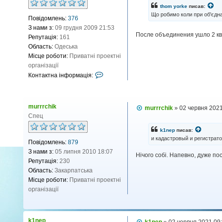
і
thom yorke
писав:
д
Що робимо коли при об'єдна
Повідомлень:
376
о
м
З нами з:
09 грудня 2009 21:53
л
После объединения ушло 2 кв
Репутація:
161
е
н
Область:
Одеська
н
Місце роботи:
Приватні проектні
я
організації
К
Контактна інформація:
о
н
т
murrrchik
П
murrrchik
»
02 червня 2021
а
о
Спец
к
в
і
т
k1nep
писав:
д
и кадастровый и регистрат
н
Повідомлень:
879
о
м
а
З нами з:
05 липня 2010 18:07
Нічого собі. Напевно, дуже по
л
і
Репутація:
230
е
н
н
Область:
Закарпатська
н
ф
Місце роботи:
Приватні проектні
я
о
організації
р
м
а
k1nep
П
k1nep
»
02 червня 2021 09