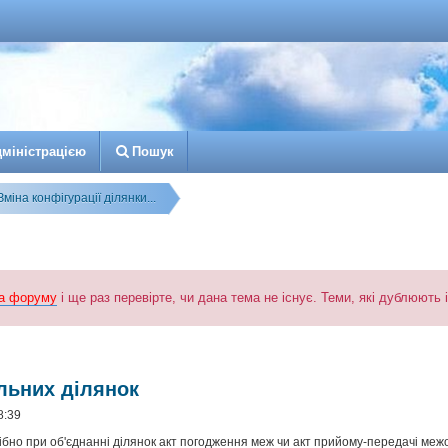
д
м
і
н
і
с
т
р
а
ц
і
є
ю
Пошук
Зміна конфігурації ділянки...
а форуму
і ще раз перевірте, чи дана тема не існує. Теми, які дублюють
к
озширений пошук
льних ділянок
8:39
трібно при об'єднанні ділянок акт погодження меж чи акт прийому-передачі межо