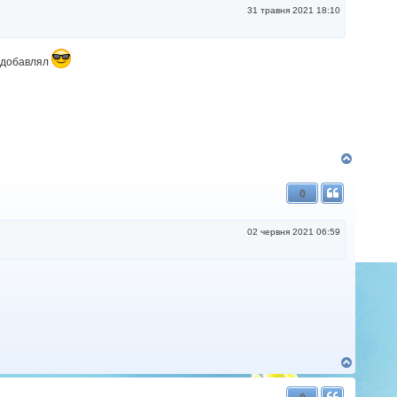
31 травня 2021 18:10
е добавлял
Д
о
г
0
о
р
и
02 червня 2021 06:59
Д
о
г