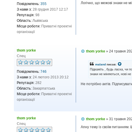
і
Логічно, що межові знаки не м
Повідомлень:
355
д
З нами з:
28 грудня 2017 12:17
о
м
Репутація:
98
л
Область:
Львівська
е
Місце роботи:
Приватні проектні
н
н
організації
я
thom yorke
П
thom yorke
»
24 травня 20
о
Спец
в
і
maland
писав:
д
Підкажіть , будь ласка, чи 
Повідомлень:
746
о
знаки не міняються, нові не
м
З нами з:
24 лютого 2013 20:12
л
Репутація:
282
Не потрібно актів. Підписувати
е
н
Область:
Закарпатська
н
Місце роботи:
Приватні проектні
я
організації
thom yorke
П
thom yorke
»
31 травня 20
о
Спец
в
Апну тему із своїм питанням. 
і