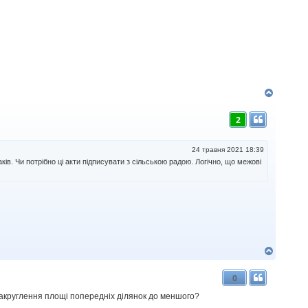
Д
о
г
2
о
р
и
24 травня 2021 18:39
ків. Чи потрібно ці акти підписувати з сільською радою. Логічно, що межові
Д
о
г
0
о
р
 закруглення площі попередніх ділянок до меншого?
и