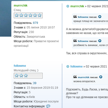
т
murrrchik
П
murrrchik
»
02 червня 2021
а
о
Спец
к
в
і
т
followme
писав:
д
краще площі не зазначати в 
н
Повідомлень:
879
о
м
а
З нами з:
05 липня 2010 18:07
А як можна ділити/об'єднувати
л
і
Репутація:
230
замовник не казав, що хотів н
е
н
н
Область:
Закарпатська
н
ф
Місце роботи:
Приватні проектні
followme
писав:
я
о
розбіжність виникає, коли с
організації
р
Так, вся справа в округленнях
м
а
ц
followme
П
followme
»
02 червня 2021 
і
о
Молодший спец :)
я
в
і
к
murrrchik
писав:
д
о
можна впоратися.
Повідомлень:
39
о
р
м
З нами з:
15 березня 2019 01:19
Підскажіть, Будь Ласка, у випа
л
и
Репутація:
5
ділянки?
е
с
н
Область:
м.Київ
Про те що ділянкам не присво
т
н
Місце роботи:
Юридичні послуги
я
у
К
Контактна інформація: