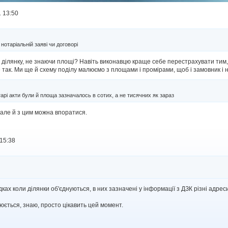
 13:50
нотаріальній заяві чи договорі
 ділянку, не знаючи площі? Навіть виконавцю краще себе перестрахувати тим, 
е так. Ми ще й схему поділу малюємо з площами і промірами, щоб і замовник і
тарі акти були й площа зазначалось в сотих, а не тисячних як зараз
, але й з цим можна впоратися.
15:38
дках коли ділянки об'єднуються, в них зазначені у інформації з ДЗК різні адреси
юється, знаю, просто цікавить цей момент.