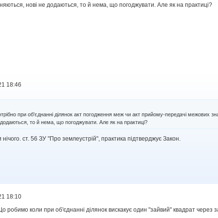
іняються, нові не додаються, то й нема, що погоджувати. Але як на практиці?
21 18:46
потрібно при об'єднанні ділянок акт погодження меж чи акт прийому-передачі межових зна
 додаються, то й нема, що погоджувати. Але як на практиці?
 нічого. ст. 56 ЗУ "Про землеустрій", практика підтверджує Закон.
21 18:10
Що робимо коли при об'єднанні ділянок вискакує один "зайвий" квадрат через