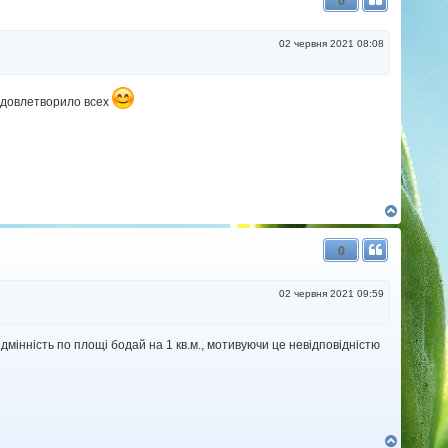
0
о
р
и
02 червня 2021 08:08
удовлетворило всех
Д
о
г
0
о
р
и
02 червня 2021 09:59
дмінність по площі бодай на 1 кв.м., мотивуючи це невідповідністю
Д