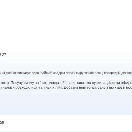
8:27
нні ділянок вискакує один "зайвий" квадрат через закруглення площі попередніх діляно
метр. Посунув межу на 1см, площа зійшлася, система пустила, ділянки обєдна
тиналися розходилися у спільній лінії. Добавив нові точки, одну з яких ше й по
:59