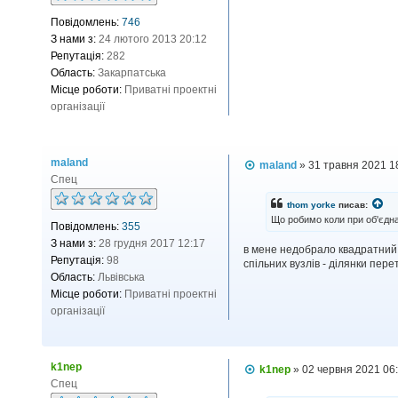
д
Повідомлень:
746
о
м
З нами з:
24 лютого 2013 20:12
л
Репутація:
282
е
н
Область:
Закарпатська
н
Місце роботи:
Приватні проектні
я
організації
maland
П
maland
»
31 травня 2021 1
о
Спец
в
і
thom yorke
писав:
д
Що робимо коли при об'єдна
Повідомлень:
355
о
м
З нами з:
28 грудня 2017 12:17
в мене недобрало квадратний 
л
Репутація:
98
спільних вузлів - ділянки пере
е
н
Область:
Львівська
н
Місце роботи:
Приватні проектні
я
організації
k1nep
П
k1nep
»
02 червня 2021 06
о
Спец
в