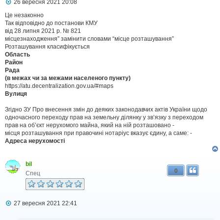
П
26 вересня 2021 20:08
о
в
Це незаконно
і
Так відповідно до постанови КМУ
д
від 28 липня 2021 р. № 821
о
місцезнаходження” замінити словами “місце розташування”
м
Розташування класифікується
л
Область
е
Район
н
н
Рада
я
(в межах чи за межами населеного пункту)
https://atu.decentralization.gov.ua/#maps
Вулиця
Згідно ЗУ Про внесення змін до деяких законодавчих актів України щодо
одночасного переходу прав на земельну ділянку у зв’язку з переходом
прав на об’єкт нерухомого майна, який на ній розташовано -
місця розташування при правочині нотаріус вказує єдину, а саме: -
Адреса нерухомості
bil
0
Спец
П
27 вересня 2021 22:41
о
в