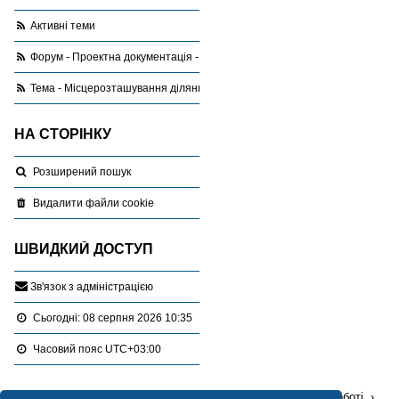
Активні теми
Форум - Проектна документація - запитання,відповіді, поради
Тема - Місцерозташування ділянки після 25 жовтня
НА СТОРІНКУ
Розширений пошук
Видалити файли cookie
ШВИДКИЙ ДОСТУП
З
в
'
я
з
о
к
з
а
д
м
і
н
і
с
т
р
а
ц
і
є
ю
Сьогодні: 08 серпня 2026 10:35
Часовий пояс
UTC+03:00
Перейти :
Портал
Форуми
Проблемні питання в роботі