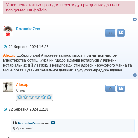
У вас недостатньо прав для перегляду приєднаних до цього
повідомлення файлів.
RozumkaZem
0
П
21 березня 2024 16:36
о
в
Alexxp
, Доброго дня! А можете за можливості поділитись листом
і
Міністерства юстиції України "Щодо відмови нотаріусів у вчиненні
д
нотаріальних дій у зв'язку з невідповідністю адреси нерухомого майна та
о
місце розташування земельної ділянки", буду дуже-предуже вдячна.
м
л
е
Alexxp
н
0
н
Спец
я
П
22 березня 2024 11:18
о
в
і
RozumkaZem
писав:
д
Доброго дня!
о
м