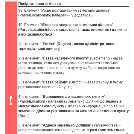
Повідомлення з: Alexxp
39. Елемент “Місце розташування земельної ділянки”
(ParcelLocationInfo) наведений у додатку 15.
40. Елемент “
Місце розташування земельної ділянки”
(ParcelLocationInfo) складається з таких елементів і даних, в
яких зазначаються
:
1) в елементі “
Регіон” (Region) - назва адміністративно-
територіальної одиниці
;
2) в елементі “
Назва населеного пункту
” (Settlement) - назва
міста, селища, села без урахування належності земельної
ділянки до земель населеного пункту чи її розташування за
межами населеного пункту;
3) в елементі “
Назва району
” (District) - назва району, в якому
розташовано населений пункт;
!
4) в елементі “
Відношення до населеного пункту
”
(ParcelLocation) - належність земельної ділянки д
о земель в
межах населеного пункту
(Urban) або інформація про те, що
земельна ділянка розташована за межами населеного пункту
(Rural);
5) в елементі “
Адреса земельної ділянки
” (ParcelAddress) -
місце розташування земельної ділянки.
У разі коли земельна