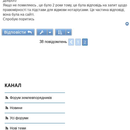
Доброго
л
Якщо не помиляюсь , це було 2 роки тому, це була відповідь на запит щодо
е
н
правомірності та підстави для відмови нотаріусами. Це частина відповіді,
н
вона була на сайті.
я
Спробую поритись
Відповісти
В
і
д
п
о
в
і
с
т
и
1
Поперед.
2
38 повідомлень
КАНАЛ
Форум землевпорядників
Новини
Усі форуми
Нові теми