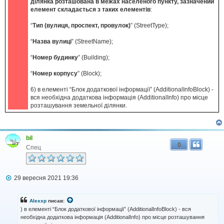
ділянка розташована в межах населеного пункту, зазначений
елемент складається з таких елементів
:
“
Тип (вулиця, проспект, провулок)
” (StreetType);
“
Назва вулиці
” (StreetName);
“
Номер будинку
” (Building);
“
Номер корпусу
” (Block);
6) в елементі “Блок додаткової інформації” (AdditionalInfoBlock) -
вся необхідна додаткова інформація (AdditionalInfo) про місце
розташування земельної ділянки.
bil
0
Спец
П
29 вересня 2021 19:36
о
в
і
Alexxp
писав:
д
) в елементі “Блок додаткової інформації” (AdditionalInfoBlock) - вся
о
необхідна додаткова інформація (AdditionalInfo) про місце розташування
м