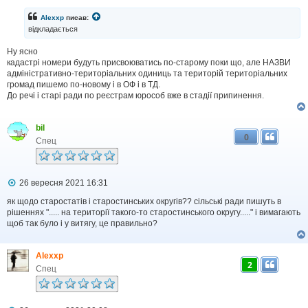
в
і
Alexxp
писав:
д
відкладається
о
м
Ну ясно
л
кадастрі номери будуть присвоюватись по-старому поки що, але НАЗВИ
е
н
адміністративно-територіальних одиниць та територій територіальних
н
громад пишемо по-новому і в ОФ і в ТД.
я
До речі і старі ради по реєстрам юрособ вже в стадії припинення.
bil
0
Спец
П
26 вересня 2021 16:31
о
в
як щодо старостатів і старостинських округів?? сільські ради пишуть в
і
рішеннях "..... на території такого-то старостинського округу....." і вимагають
д
щоб так було і у витягу, це правильно?
о
м
л
Alexxp
е
2
н
Спец
н
я