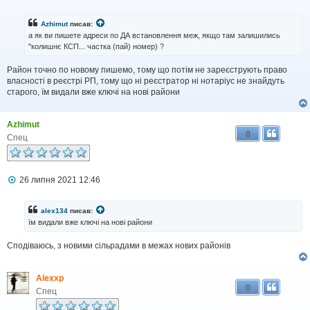
о
в
і
Azhimut
писав:
д
а як ви пишете адреси по ДА встановлення меж, якщо там залишились
о
"колишнє КСП... частка (пай) номер) ?
м
л
Район точно по новому пишемо, тому що потім не зареєструють право
е
н
власності в реєстрі РП, тому що ні реєстратор ні нотаріус не знайдуть
н
старого, їм видали вже ключі на нові райони
я
Azhimut
0
Спец
П
26 липня 2021 12:46
о
в
і
alex134
писав:
д
їм видали вже ключі на нові райони
о
м
Сподіваюсь, з новими сільрадами в межах нових районів
л
е
н
н
Alexxp
я
0
Спец