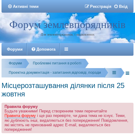
Активні теми
Р
е
є
с
т
р
а
ц
і
я
Вхід
Форум землевпорядників
Реєстрація
Для землевпорядників, і зацікавлених
Форуми
Допомога
Форуми
Проблемні питання в роботі
Проектна документація - запитання,відповіді, поради
Місцерозташування ділянки після 25
жовтня
Правила форуму
Будьте уважними! Перед створенням теми перечитайте
Правила форуму
і ще раз перевірте, чи дана тема не існує. Теми,
які дублюють інші, видаляються без попередження! Повідомлення,
які містять не прихований адрес E-mail, видаляються без
попередження!