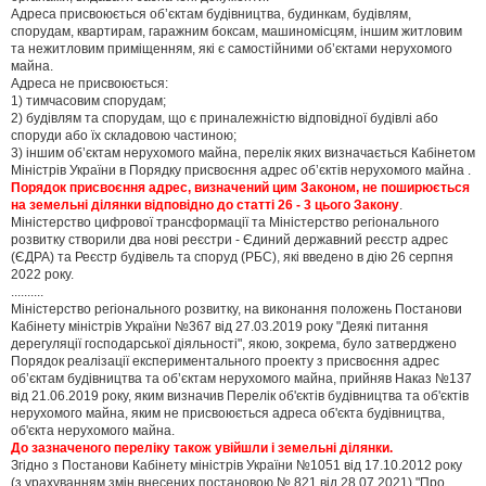
Адреса присвоюється об’єктам будівництва, будинкам, будівлям,
спорудам, квартирам, гаражним боксам, машиномісцям, іншим житловим
та нежитловим приміщенням, які є самостійними об’єктами нерухомого
майна.
Адреса не присвоюється:
1) тимчасовим спорудам;
2) будівлям та спорудам, що є приналежністю відповідної будівлі або
споруди або їх складовою частиною;
3) іншим об’єктам нерухомого майна, перелік яких визначається Кабінетом
Міністрів України в Порядку присвоєння адрес об’єктів нерухомого майна .
Порядок присвоєння адрес, визначений цим Законом, не поширюється
на земельні ділянки відповідно до статті 26 - 3 цього Закону
.
Міністерство цифрової трансформації та Міністерство регіонального
розвитку створили два нові реєстри - Єдиний державний реєстр адрес
(ЄДРА) та Реєстр будівель та споруд (РБС), які введено в дію 26 серпня
2022 року.
..........
Міністерство регіонального розвитку, на виконання положень Постанови
Кабінету міністрів України №367 від 27.03.2019 року "Деякі питання
дерегуляції господарської діяльності", якою, зокрема, було затверджено
Порядок реалізації експериментального проекту з присвоєння адрес
об’єктам будівництва та об’єктам нерухомого майна, прийняв Наказ №137
від 21.06.2019 року, яким визначив Перелік об'єктів будівництва та об'єктів
нерухомого майна, яким не присвоюється адреса об'єкта будівництва,
об'єкта нерухомого майна.
До зазначеного переліку також увійшли і земельні ділянки.
Згідно з Постанови Кабінету міністрів України №1051 від 17.10.2012 року
(з урахуванням змін внесених постановою № 821 від 28.07.2021) "Про