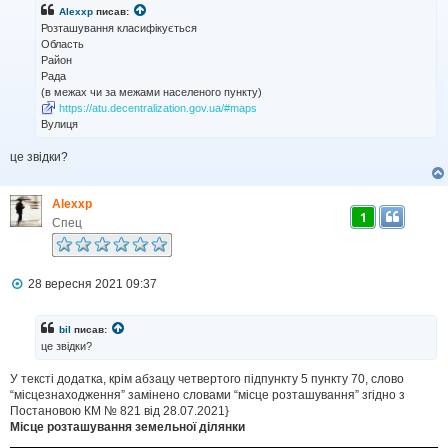
і
Alexxp
писав:
д
Розташування класифікується
о
Область
м
Район
л
Рада
е
н
(в межах чи за межами населеного пункту)
н
https://atu.decentralization.gov.ua/#maps
я
Вулиця
це звідки?
Alexxp
1
Спец
П
28 вересня 2021 09:37
о
в
і
bil
писав:
д
це звідки?
о
м
У тексті додатка, крім абзацу четвертого підпункту 5 пункту 70, слово
л
“місцезнаходження” замінено словами “місце розташування” згідно з
е
н
Постановою КМ № 821 від 28.07.2021}
н
Місце розташування земельної ділянки
я