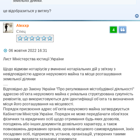
земельної ділянки.
л
е
н
це відобразиться у витягу?
н
я
Alexxp
4
Спец
П
06 жовтня 2022 16:31
о
в
Лист Міністерства юстиції України
і
д
Щодо відмови нотаріусів у вчиненні нотаріальних дій у зв'язку з
о
невідповідністю адреси нерухомого майна та місце розташування
м
земельної ділянки
л
.....
е
Відповідно до Закону України "Про регулювання містобудівної діяльності"
н
н
адресою об’єкта нерухомого майна є унікальна структурована сукупність
я
реквізитів, що використовуються для ідентифікації об’єкта та визначення
місця його розташування на місцевості.
Порядок присвоєння адрес об’єктів нерухомого майна затверджується
Кабінетом Міністрів України. Порядок не може передбачати обов’язок
фізичних та юридичних осіб щодо отримання будь-яких дозволів,
погоджень або інших документів дозвільного характеру, а також
повноважень державних органів, органів місцевого самоврядування, їхніх
посадових осіб, підприємств, установ, організацій, утворених такими
органами, видавати зазначені документи.