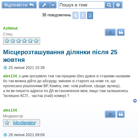
Відповісти
Пошук
Розшир
В
і
д
п
о
в
і
с
т
и
1
Поперед.
2
38 повідомлень
Azhimut
0
Спец
Місцерозташування ділянки після 25
жовтня
П
25 липня 2021 15:39
о
в
alex134
, з цим зрозуміло теж так працюю (без дужок зі старими назвами
і
бо так можна дійти до абсурду, змінюю зі старого на нове те, що
д
прописано рішеннями ВР, Каміну, омс: нові райони, с/ради, вулиці),
о
а як ви пишете адреси по ДА встановлення меж, якщо там залишились
м
"колишнє КСП... частка (пай) номер) ?
л
е
н
alex134
н
0
я
Модератор
П
26 липня 2021 09:09