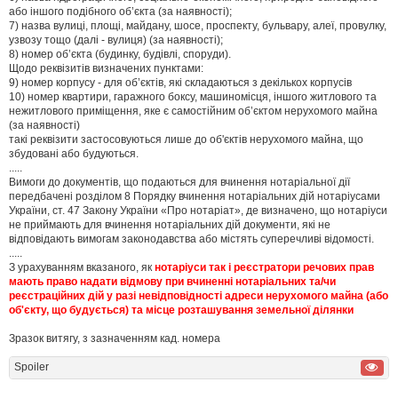
або іншого подібного об’єкта (за наявності);
7) назва вулиці, площі, майдану, шосе, проспекту, бульвару, алеї, провулку,
узвозу тощо (далі - вулиця) (за наявності);
8) номер об’єкта (будинку, будівлі, споруди).
Щодо реквізитів визначених пунктами:
9) номер корпусу - для об’єктів, які складаються з декількох корпусів
10) номер квартири, гаражного боксу, машиномісця, іншого житлового та
нежитлового приміщення, яке є самостійним об’єктом нерухомого майна
(за наявності)
такі реквізити застосовуються лише до об'єктів нерухомого майна, що
збудовані або будуються.
.....
Вимоги до документів, що подаються для вчинення нотаріальної дії
передбачені розділом 8 Порядку вчинення нотаріальних дій нотаріусами
України, ст. 47 Закону України «Про нотаріат», де визначено, що нотаріуси
не приймають для вчинення нотаріальних дій документи, які не
відповідають вимогам законодавства або містять суперечливі відомості.
.....
З урахуванням вказаного, як
нотаріуси так і реєстратори речових прав
мають право надати відмову при вчиненні нотаріальних та/чи
реєстраційних дій у разі невідповідності адреси нерухомого майна (або
об'єкту, що будується) та місце розташування земельної ділянки
Зразок витягу, з зазначенням кад. номера
Spoiler