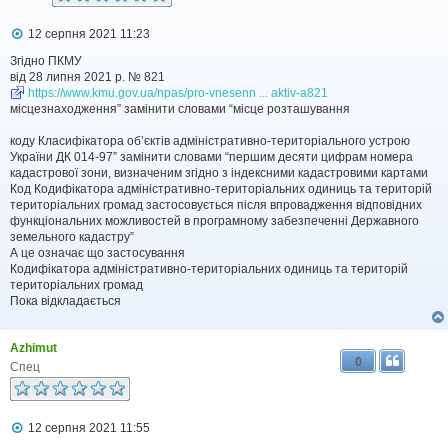
П
12 серпня 2021 11:23
о
в
Згідно ПКМУ
і
від 28 липня 2021 р. № 821
д
https://www.kmu.gov.ua/npas/pro-vnesenn ... aktiv-a821
о
місцезнаходження” замінити словами “місце розташування
м
л
коду Класифікатора об’єктів адміністративно-територіального устрою
е
України ДК 014-97” замінити словами “першим десяти цифрам номера
н
н
кадастрової зони, визначеним згідно з індексними кадастровими картами
я
Код Кодифікатора адміністративно-територіальних одиниць та територій
територіальних громад застосовується після впровадження відповідних
функціональних можливостей в програмному забезпеченні Державного
земельного кадастру”
А це означає що застосування
Кодифікатора адміністративно-територіальних одиниць та територій
територіальних громад
Пока відкладається
Azhimut
0
Спец
П
12 серпня 2021 11:55
о