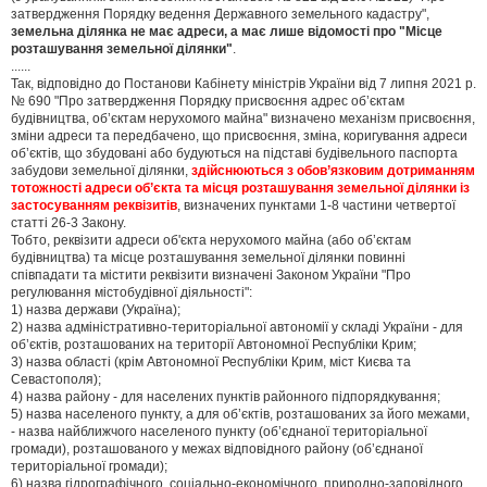
затвердження Порядку ведення Державного земельного кадастру",
земельна ділянка не має адреси, а має лише відомості про "Місце
розташування земельної ділянки"
.
......
Так, відповідно до Постанови Кабінету міністрів України від 7 липня 2021 р.
№ 690 "Про затвердження Порядку присвоєння адрес об’єктам
будівництва, об’єктам нерухомого майна" визначено механізм присвоєння,
зміни адреси та передбачено, що присвоєння, зміна, коригування адреси
об’єктів, що збудовані або будуються на підставі будівельного паспорта
забудови земельної ділянки,
здійснюються з обов’язковим дотриманням
тотожності адреси об’єкта та місця розташування земельної ділянки із
застосуванням реквізитів
, визначених пунктами 1-8 частини четвертої
статті 26-3 Закону.
Тобто, реквізити адреси об'єкта нерухомого майна (або об’єктам
будівництва) та місце розташування земельної ділянки повинні
співпадати та містити реквізити визначені Законом України "Про
регулювання містобудівної діяльності":
1) назва держави (Україна);
2) назва адміністративно-територіальної автономії у складі України - для
об’єктів, розташованих на території Автономної Республіки Крим;
3) назва області (крім Автономної Республіки Крим, міст Києва та
Севастополя);
4) назва району - для населених пунктів районного підпорядкування;
5) назва населеного пункту, а для об’єктів, розташованих за його межами,
- назва найближчого населеного пункту (об’єднаної територіальної
громади), розташованого у межах відповідного району (об’єднаної
територіальної громади);
6) назва гідрографічного, соціально-економічного, природно-заповідного