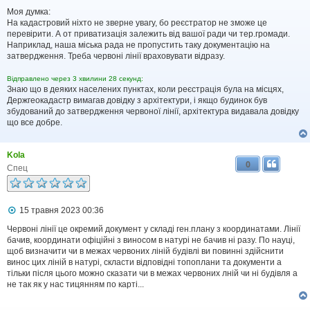
о
в
Моя думка:
і
На кадастровий ніхто не зверне увагу, бо реєстратор не зможе це
д
перевірити. А от приватизація залежить від вашої ради чи тер.громади.
о
Наприклад, наша міська рада не пропустить таку документацію на
м
затвердження. Треба червоні лінії враховувати відразу.
л
е
н
Відправлено через 3 хвилини 28 секунд:
н
Знаю що в деяких населених пунктах, коли реєстрація була на місцях,
я
Держгеокадастр вимагав довідку з архітектури, і якщо будинок був
збудований до затвердження червоної лінії, архітектура видавала довідку
що все добре.
Kola
0
Спец
П
15 травня 2023 00:36
о
в
Червоні лінії це окремий документ у складі ген.плану з координатами. Лінії
і
бачив, координати офіційні з виносом в натурі не бачив ні разу. По науці,
д
щоб визначити чи в межах червоних ліній будівлі ви повинні здійснити
о
винос цих ліній в натурі, скласти відповідні топоплани та документи а
м
тільки після цього можно сказати чи в межах червоних лній чи ні будівля а
л
не так як у нас тицянням по карті...
е
н
н