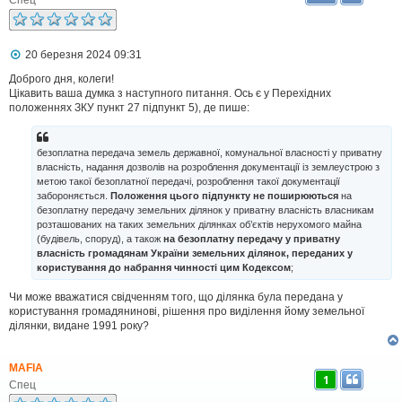
П
20 березня 2024 09:31
о
в
Доброго дня, колеги!
і
Цікавить ваша думка з наступного питання. Ось є у Перехідних
д
положеннях ЗКУ пункт 27 підпункт 5), де пише:
о
м
л
безоплатна передача земель державної, комунальної власності у приватну
е
н
власність, надання дозволів на розроблення документації із землеустрою з
н
метою такої безоплатної передачі, розроблення такої документації
я
забороняється.
Положення цього підпункту не поширюються
на
безоплатну передачу земельних ділянок у приватну власність власникам
розташованих на таких земельних ділянках об’єктів нерухомого майна
(будівель, споруд), а також
на безоплатну передачу у приватну
власність громадянам України земельних ділянок, переданих у
користування до набрання чинності цим Кодексом
;
Чи може вважатися свідченням того, що ділянка була передана у
користування громадянинові, рішення про виділення йому земельної
ділянки, видане 1991 року?
MAFIA
1
Спец