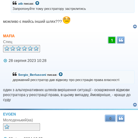
і
atb
писав:
д
Запропонуйте тому реєстратору застрклитись
о
м
л
можливо є якийсь інший шлях???
е
н
н
MAFIA
я
1
Спец
П
28 серпня 2023 10:28
о
в
і
Sergio_Berlusconi
писав:
д
державний реєстратор дав відмову про реєстрацію права власності
о
м
один з альтернативних шляхів вирішення ситуації - оскарження відмови
л
реєстратора у реєстрації права, в цьому випадку, ймовірніше, - краще до
е
н
суду
н
я
EVGEN
0
Молоденький(ка)