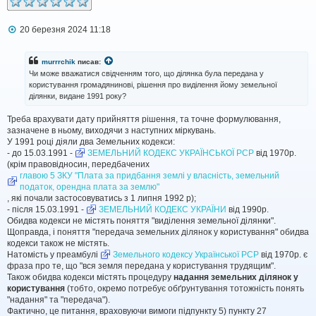
П
20 березня 2024 11:18
о
в
і
murrrchik
писав:
д
Чи може вважатися свідченням того, що ділянка була передана у
о
користування громадянинові, рішення про виділення йому земельної
м
ділянки, видане 1991 року?
л
е
н
Треба врахувати дату прийняття рішення, та точне формулювання,
н
зазначене в ньому, виходячи з наступних міркувань.
я
У 1991 році діяли два Земельних кодекси:
- до 15.03.1991 -
ЗЕМЕЛЬНИЙ КОДЕКС УКРАЇНСЬКОЇ РСР
від 1970р.
(крім правовідносин, передбачених
главою 5 ЗКУ "Плата за придбання землі у власність, земельний
податок, орендна плата за землю"
, які почали застосовуватись з 1 липня 1992 р);
- після 15.03.1991 -
ЗЕМЕЛЬНИЙ КОДЕКС УКРАЇНИ
від 1990р.
Обидва кодекси не містять поняття "виділення земельної ділянки".
Щоправда, і поняття "передача земельних ділянок у користування" обидва
кодекси також не містять.
Натомість у преамбулі
Земельного кодексу Української РСР
від 1970р. є
фраза про те, що "вся земля передана у користування трудящим".
Також обидва кодекси містять процедуру
надання земельних ділянок у
користування
(тобто, окремо потребує обґрунтування тотожність понять
"надання" та "передача").
Фактично, це питання, враховуючи вимоги підпункту 5) пункту 27