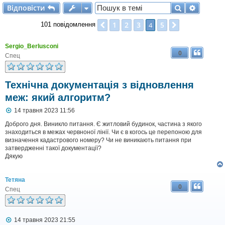
Відповісти
Пошук
Розшир
В
і
д
п
о
в
і
с
т
и
1
2
3
5
Поперед.
4
Далі
101 повідомлення
Sergio_Berlusconi
0
Спец
Технічна документація з відновлення
меж: який алгоритм?
П
14 травня 2023 11:56
о
в
Доброго дня. Виникло питання. Є житловий будинок, частина з якого
і
знаходиться в межах червноної лінії. Чи є в когось це перепоною для
д
визначення кадастрового номеру? Чи не виникають питання при
о
затвердженні такої документації?
м
Дякую
л
е
н
Тетяна
н
0
я
Спец
П
14 травня 2023 21:55