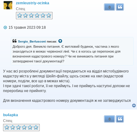
я
zemleustriy-ocinka
0
Спец
П
15 травня 2023 09:18
о
в
і
Sergio_Berlusconi
писав:
д
Доброго дня. Виникло питання. Є житловий будинок, частина з якого
о
знаходиться в межах червноної лінії. Чи є в когось це перепоною для
м
визначення кадастрового номеру? Чи не виникають питання при
л
затвердженні такої документації?
е
н
н
У нас всі розроблені документації передаються на відділ містобудівного
я
кадастру міста у вигляді Шейп-файлу, щось схоже на хмл (кадастрові
номери, поділи, все що в межах міста).
І при здачі такої роботи, її не приймуть. І не приймуть наступні допоки не
переробиш не прийняту.
Для визначення кадастрового номеру документація ж не затверджується
bu4apka
0
Спец