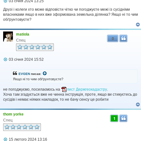
П
03 січня 2024 13:25
о
в
Друзі і колеги хто може відповісти чітко чи погоджуєте межі із сусідніми
і
власниками якщо в них вже зформована земельна ділянка? Якщо ні то чим
д
обґрунтовуєте?
о
м
л
matiola
е
0
н
Спец
н
я
П
03 січня 2024 15:52
о
в
і
EVGEN
писав:
д
Якщо ні то чим обґрунтовуєте?
о
м
не погоджуємо, посилаємось на
лист Держгеокадастру
.
л
Хоча там згадується вже не чинна інструкція, проте, якщо ви стикуєтесь до
е
н
сусідів і немає ніяких накладок, то не бачу сенсу це робити
н
я
thom yorke
1
Спец
П
15 лютого 2024 13:16