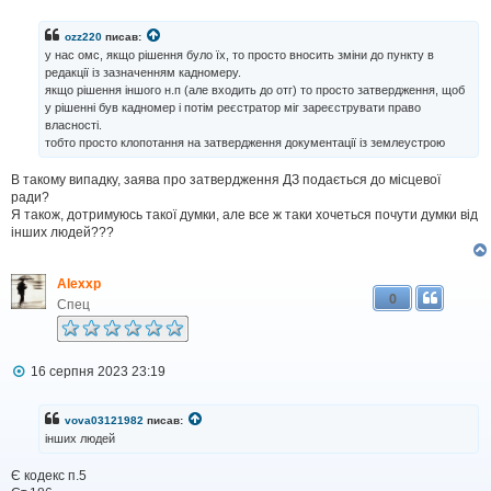
о
в
і
ozz220
писав:
д
у нас омс, якщо рішення було їх, то просто вносить зміни до пункту в
о
редакції із зазначенням кадномеру.
м
якщо рішення іншого н.п (але входить до отг) то просто затвердження, щоб
л
у рішенні був кадномер і потім реєстратор міг зареєструвати право
е
н
власності.
н
тобто просто клопотання на затвердження документації із землеустрою
я
В такому випадку, заява про затвердження ДЗ подається до місцевої
ради?
Я також, дотримуюсь такої думки, але все ж таки хочеться почути думки від
інших людей???
Alexxp
0
Спец
П
16 серпня 2023 23:19
о
в
і
vova03121982
писав:
д
інших людей
о
м
Є кодекс п.5
л