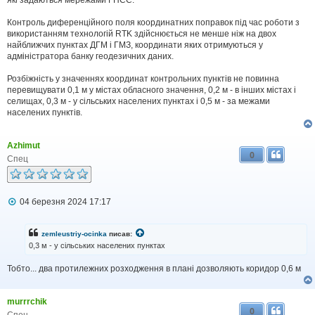
Контроль диференційного поля координатних поправок під час роботи з
використанням технологій RTK здійснюється не менше ніж на двох
найближчих пунктах ДГМ і ГМЗ, координати яких отримуються у
адміністратора банку геодезичних даних.
Розбіжність у значеннях координат контрольних пунктів не повинна
перевищувати 0,1 м у містах обласного значення, 0,2 м - в інших містах і
селищах, 0,3 м - у сільських населених пунктах і 0,5 м - за межами
населених пунктів.
Azhimut
0
Спец
П
04 березня 2024 17:17
о
в
і
zemleustriy-ocinka
писав:
д
0,3 м - у сільських населених пунктах
о
м
Тобто... два протилежних розходження в плані дозволяють коридор 0,6 м
л
е
н
н
murrrchik
я
0
Спец