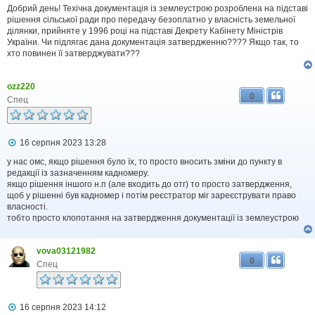
в
Добрий день! Техічна документація із землеустрою розроблена на підставі
і
рішення сільської ради про передачу безоплатно у власність земельної
д
ділянки, прийняте у 1996 році на підставі Декрету Кабінету Міністрів
о
України. Чи підлягає дана документація затвердженню???? Якщо так, то
м
хто повинен її затверджувати???
л
е
н
ozz220
н
0
я
Спец
П
16 серпня 2023 13:28
о
в
у нас омс, якщо рішення було їх, то просто вносить зміни до пункту в
і
редакції із зазначенням кадномеру.
д
якщо рішення іншого н.п (але входить до отг) то просто затвердження,
о
щоб у рішенні був кадномер і потім реєстратор міг зареєструвати право
м
власності.
л
тобто просто клопотання на затвердження документації із землеустрою
е
н
н
я
vova03121982
0
Спец
П
16 серпня 2023 14:12