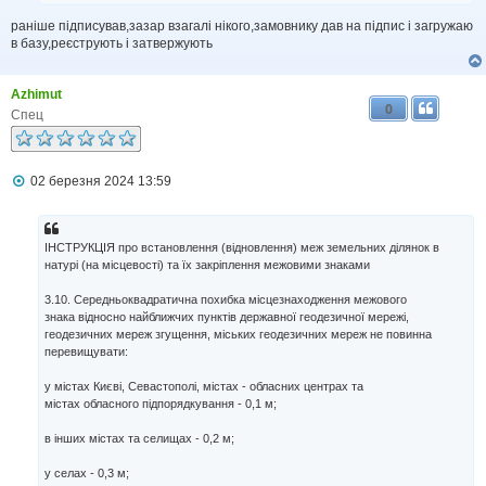
м
раніше підписував,зазар взагалі нікого,замовнику дав на підпис і загружаю
л
в базу,реєструють і затвержують
е
н
н
я
Azhimut
0
Спец
П
02 березня 2024 13:59
о
в
і
д
ІНСТРУКЦІЯ про встановлення (відновлення) меж земельних ділянок в
о
натурі (на місцевості) та їх закріплення межовими знаками
м
л
3.10. Середньоквадратична похибка місцезнаходження межового
е
н
знака відносно найближчих пунктів державної геодезичної мережі,
н
геодезичних мереж згущення, міських геодезичних мереж не повинна
я
перевищувати:
у містах Києві, Севастополі, містах - обласних центрах та
містах обласного підпорядкування - 0,1 м;
в інших містах та селищах - 0,2 м;
у селах - 0,3 м;