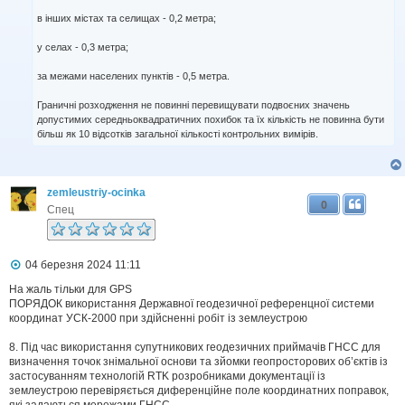
в інших містах та селищах - 0,2 метра;
у селах - 0,3 метра;
за межами населених пунктів - 0,5 метра.
Граничні розходження не повинні перевищувати подвоєних значень
допустимих середньоквадратичних похибок та їх кількість не повинна бути
більш як 10 відсотків загальної кількості контрольних вимірів.
zemleustriy-ocinka
0
Спец
П
04 березня 2024 11:11
о
в
На жаль тільки для GPS
і
ПОРЯДОК використання Державної геодезичної референцної системи
д
координат УСК-2000 при здійсненні робіт із землеустрою
о
м
8. Під час використання супутникових геодезичних приймачів ГНСС для
л
визначення точок знімальної основи та зйомки геопросторових об’єктів із
е
застосуванням технологій RTK розробниками документації із
н
н
землеустрою перевіряється диференційне поле координатних поправок,
я
які задаються мережами ГНСС.