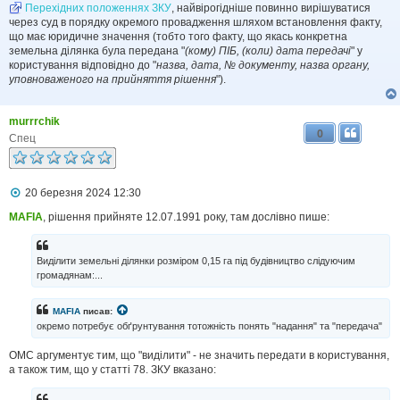
Перехідних положеннях ЗКУ
, найвірогідніше повинно вирішуватися
через суд в порядку окремого провадження шляхом встановлення факту,
що має юридичне значення (тобто того факту, що якась конкретна
земельна ділянка була передана "
(кому) ПІБ, (коли) дата передачі
" у
користування відповідно до "
назва, дата, № документу, назва органу,
уповноваженого на прийняття рішення
").
murrrchik
0
Спец
П
20 березня 2024 12:30
о
в
MAFIA
, рішення прийняте 12.07.1991 року, там дослівно пише:
і
д
о
Виділити земельні ділянки розміром 0,15 га під будівництво слідуючим
м
громадянам:...
л
е
н
MAFIA
писав:
н
окремо потребує обґрунтування тотожність понять "надання" та "передача"
я
ОМС аргументує тим, що "виділити" - не значить передати в користування,
а також тим, що у статті 78. ЗКУ вказано: