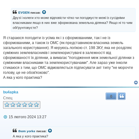
о
в
і
EVGEN
писав:
д
Друзі і колеги хто може відповісти чітко чи погоджуєте межі із сусідніми
о
власниками якщо в них вже зформована земельна ділянка? Якщо ні то чим
м
обґрунтовуєте?
л
е
н
Я стараюся погодити із усіма як і з сформованими, так і не із
н
сформованими, а також із ОМС (як представником власника земель
я
загального користування). Я керуюсь логікою ст. 198 ЗКУ, яка не розділяє
суміжних землевласників і землекористувачі в залежності від
сформованості їх ділянки, а вимагає "погодження меж земельної ділянки з
суміжними власниками та землекористувачами". Але зараз уже інколи
стикаюся з тим, що ОМС відмовляється підписувати акт типу "не морочте
голову, це не обов'язково".
А яка у кого практика?
bu4apka
0
Спец
П
15 лютого 2024 13:27
о
в
і
thom yorke
писав:
д
А яка у кого практика?
о