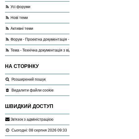
Усі форуми
Нові теми
Активні теми
Форум - Проектна документація - запитання,відповіді, поради
Тема - Технічна документація з відновлення меж: який алгоритм?
НА СТОРІНКУ
Розширений пошук
Видалити файли cookie
ШВИДКИЙ ДОСТУП
З
в
'
я
з
о
к
з
а
д
м
і
н
і
с
т
р
а
ц
і
є
ю
Сьогодні: 08 серпня 2026 09:33