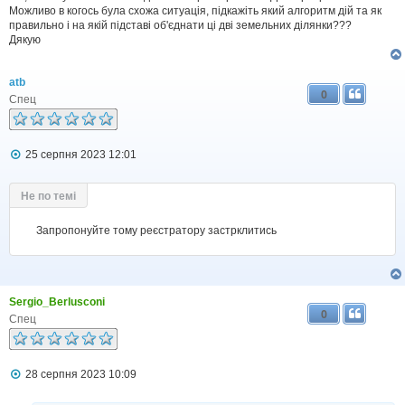
Можливо в когось була схожа ситуація, підкажіть який алгоритм дій та як
правильно і на якій підставі об'єднати ці дві земельних ділянки???
Дякую
atb
0
Спец
П
25 серпня 2023 12:01
о
в
і
Не по темі
д
о
м
Запропонуйте тому реєстратору застрклитись
л
е
н
н
я
Sergio_Berlusconi
0
Спец
П
28 серпня 2023 10:09
о
в