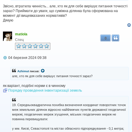
Звісно, втратила чинність... але, хто як для себе вирішує питання точності
зараз? Приймати до уваги, що суміжна ділянка була сформована на
момент дії вищевказаних нормативів?
Дякую
matiola
0
Спец
П
04 березня 2024 09:38
о
в
і
Azhimut
писав:
д
але, хто як для себе вирішує питання точності зараз?
о
м
як варіант, подібні норми є в чинному
л
Порядку проведення інвентаризації земель
е
н
н
я
19. Середньоквадратична похибка визначення координат поворотних точок
меж земельних ділянок відносно найближчих пунктів державної геодезичної
мережі, геодезичних мереж згущення, міських геодезичних мереж не
повинна перевищувати:
у мм. Києві, Севастополі та містах обласного підпорядкування - 0,1 метра;