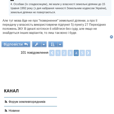
4. Особам (їх спадкоємцям), які мали у власності земельні ділянки до 15
травня 1992 року (з дня набрання чинності Земельним кодексом України),
земельні ділянки не повертаються.
Але тут мова йде не про "повернення" земельної ділянки, а про її
передачу у власність використовуючи підпункт 5) пункту 27 Перехідних
положень ЗКУ. В ідеалі хотілося б обійтися без суду, але якщо не
знайдеться інших варіантів, то лиш так воно і буде.
Відповісти
В
і
д
п
о
в
і
с
т
и
1
2
3
5
Поперед.
4
Далі
101 повідомлення
КАНАЛ
Форум землевпорядників
Новини