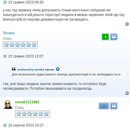
П
15 травня 2023 09:30
о
в
у нас під червону лінію допускають тільки капітальні забудови які
і
знаходяться в ній,решта території людини в межах червоних ліній іде під
д
благоустрій,по іншому документацію не затвердять
о
м
л
Тетяна
е
1
н
Спец
н
я
П
15 травня 2023 13:07
о
в
і
zemleustriy-ocinka
писав:
д
Для визначення кадастрового номеру документація ж не затверджується
о
м
так, але якщо людина захоче приватизувати, то потрібно буде
л
затверджувати. Потрібно враховувати це заздалегідь.
е
н
н
я
vova03121982
0
Спец
П
16 серпня 2023 10:27
о