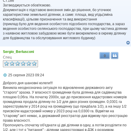
Ст.186
е
н
Затверджується обов'язково.
н
Документація є підставою внесення змін до рішення, бо уточнює
я
характеристики земельної ділянки, а саме: площа, вид угідь(зміна
класифікації), цільове призначення та вид використання
(приклад було для ведення особистого підсобного господарства, а зараз
ведення особистого селянського господарства, при цьому частина ділянки
з наявною житловою забудовою може бути виокремлено в окрему ділянку
для будівництва та обслуговування житлового будинку)
Sergio_Berlusconi
0
Спец
П
25 серпня 2023 09:24
о
в
Доброго дня шановні колеги!!!
і
Виникла неоднозначна ситуація по відновленню державного акту
д
"старого" зразка. У власності громадянки була ділянка для садівництва
о
площею 0,06га. На початку 2000х, ще до присвоєння кадастрових номерів
м
громадянка продала ділянку по 1/2 для двох різних громадян. 0,0301 га
л
зареєстрували у 2014 році на громадянку (що придбала 1/2), а на іншу 1/2
е
присвоїли кадастровий номер у 2023 році на 0,0300 га. Відмітки на
н
н
"старому" акті немає, а державний реєстратор дав відмову про реєстрацію
я
права власності.
Пропонують спочатку об'єднати ці дві ділянки в одну, а потім розділити по
1/2, але і тут є "питання" - ділянки зареєстровані в ДЗК з розривом.