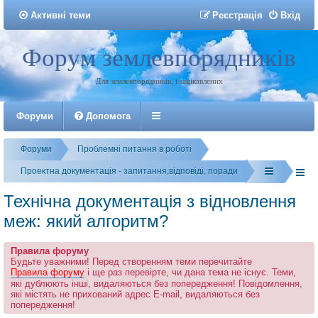
Активні теми
Р
е
є
с
т
р
а
ц
і
я
Вхід
Форум землевпорядників
Реєстрація
Для землевпорядників, і зацікавлених
Форуми
Допомога
Форуми
Проблемні питання в роботі
Проектна документація - запитання,відповіді, поради
Технічна документація з відновлення
меж: який алгоритм?
Правила форуму
Будьте уважними! Перед створенням теми перечитайте
Правила форуму
і ще раз перевірте, чи дана тема не існує. Теми,
які дублюють інші, видаляються без попередження! Повідомлення,
які містять не прихований адрес E-mail, видаляються без
попередження!