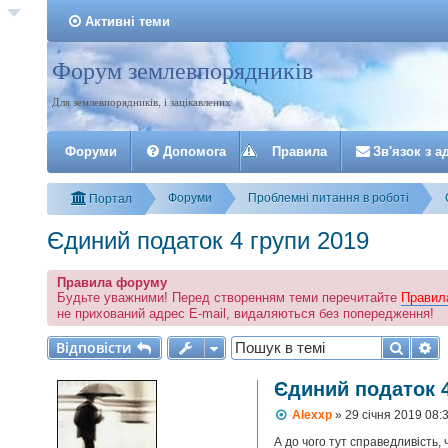
Активні теми
Форум землевпорядників
Реєстрація
Для землевпорядників, і зацікавлених
Форуми
Допомога
Правила
З
в
'
я
з
о
к
з
а
Форуми
Проблемні питання в роботі
Портал
Єдиний податок 4 групи 2019
Правила форуму
Будьте уважними! Перед створенням теми перечитайте
Правил
не прихований адрес E-mail, видаляються без попередження!
Відповісти
Пошу
Р
В
і
д
п
о
в
і
с
т
и
Єдиний податок 4
П
Alexxp
»
29 січня 2019 08:
о
в
А до чого тут справедливість, 