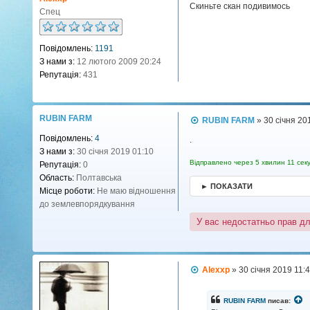
Скиньте скан подивимось
е
Спец
н
н
я
Повідомлень:
1191
З нами з:
12 лютого 2009 20:24
Репутація:
431
RUBIN FARM
П
RUBIN FARM
»
30 січня 20
о
Повідомлень:
4
в
.
і
З нами з:
30 січня 2019 01:10
д
Відправлено через 5 хвилин 11 сек
Репутація:
0
о
Область:
Полтавська
м
► ПОКАЗАТИ
л
Місце роботи:
Не маю відношення
е
до землевпорядкування
н
н
У вас недостатньо прав д
я
П
Alexxp
»
30 січня 2019 11:
о
в
і
RUBIN FARM
писав:
д