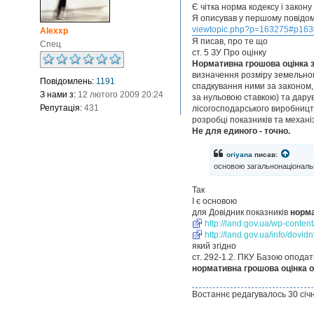
і
Є чітка норма кодексу і закону
д
Я описував у першому повідо
о
viewtopic.php?p=163275#p16
Alexxp
м
Я писав, про те що
Спец
л
ст. 5 ЗУ Про оцінку
е
Нормативна грошова оцінка 
н
н
визначення розміру земельного
Повідомлень:
1191
я
спадкування ними за законом, 
З нами з:
12 лютого 2009 20:24
за нульовою ставкою) та дарув
Репутація:
431
лісогосподарського виробницт
розробці показників та механ
Не для единого - точно.
oriyana
писав:
основою загальнонаціональ
Так
І є основою
для Довідник показників
норма
http://land.gov.ua/wp-content
http://land.gov.ua/info/dovid
який згідно
ст. 292-1.2. ПКУ Базою оподат
нормативна грошова оцінка о
Востаннє редагувалось 30 січ