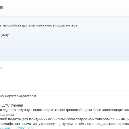
48
ь, чи особиста думга чи логіка якою ви користуєтесь
думку.
33
ану Держгеокадастром
ті ДФС України
єдиного податку є оцінки нормативної грошової оцінки сільськогосподарських 
ї ділянки
иний податок для юридичних осіб - сільськогосподарських товаровиробників (I
рмація про нормативну грошову оцінку земель сільськогосподарського призна
bori/mist ... 72851.html