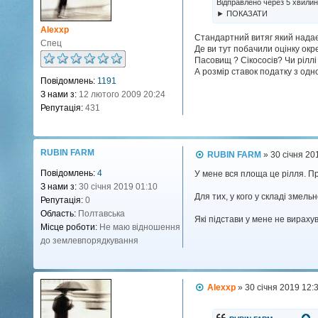
Відправлено через 5 хвилин
о
► ПОКАЗАТИ
м
л
Alexxp
Стандартний витяг який нада
е
Спец
н
Де ви тут побачили оцінку окр
н
Пасовищ ? Сікососів? Чи рілл
я
А розмір ставок податку з одно
Повідомлень:
1191
З нами з:
12 лютого 2009 20:24
Репутація:
431
RUBIN FARM
П
RUBIN FARM
»
30 січня 20
о
Повідомлень:
4
в
У мене вся площа це рілля. Пр
і
З нами з:
30 січня 2019 01:10
д
Для тих, у кого у складі змел
Репутація:
0
о
Область:
Полтавська
м
Які підстави у мене не вирахува
л
Місце роботи:
Не маю відношення
е
до землевпорядкування
н
н
я
П
Alexxp
»
30 січня 2019 12:
о
в
і