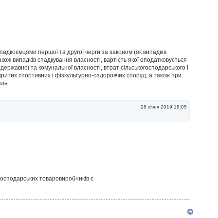
падкоємцями першої та другої черги за законом (як випадків
акож випадків спадкування власності, вартість якої оподатковується
державної та комунальної власності, втрат сільськогосподарського і
ритих спортивних і фізкультурно-оздоровчих споруд, а також при
ль.
28 січня 2019 18:05
огосподарських товаровиробників є
Д