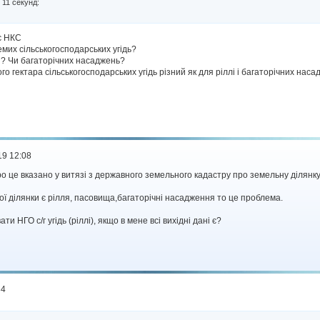
 11 секунд:
є НКС
емих сільськогосподарських угідь?
і ? Чи багаторічних насаджень?
го гектара сільськогосподарських угідь різний як для ріллі і багаторічних нас
19 12:08
о це вказано у витязі з державного земельного кадастру про земельну ділянку
ьної ділянки є рілля, пасовища,багаторічні насадження то це проблема.
ти НГО с/г угідь (ріллі), якщо в мене всі вихідні дані є?
34