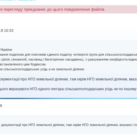
ля перегляду приєднаних до цього повідомлення файлів.
19 10:33
 України
ування податком для платників єдиного податку четвертої групи для сільськогосподарсь
 (ріллі, сіножатей, пасовищ і багаторічних насаджень), з урахуванням коефіцієнта індекс
, встановленого цим Кодексом.
сільськогосподарських угідь а не земельної ділянки
документації про НГО земельної ділянки, там окрім НГО земельної ділянки, вказ
цього вирахувати НГО одного гектара сільськогосподарських угідь чи по іншому
19
ї документації про НГО земельної ділянки, там окрім НГО земельної ділянки, вказано і п