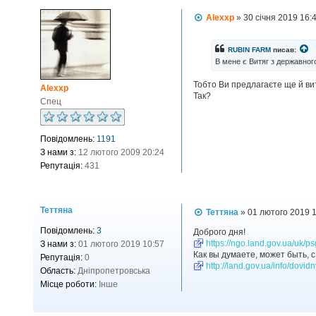
П
Alexxp
»
30 січня 2019 16:
о
в
і
RUBIN FARM
писав:
д
В мене є Витяг з державног
о
м
Тобто Ви предлагаєте ще й ви
л
Alexxp
Так?
е
Спец
н
н
я
Повідомлень:
1191
З нами з:
12 лютого 2009 20:24
Репутація:
431
Теттяна
П
Теттяна
»
01 лютого 2019 
о
Повідомлень:
3
в
Доброго дня!
і
https://ngo.land.gov.ua/uk/ps
З нами з:
01 лютого 2019 10:57
д
Как вы думаете, может быть, с
Репутація:
0
о
http://land.gov.ua/info/dovid
Область:
Дніпропетровська
м
л
Місце роботи:
Інше
е
н
н