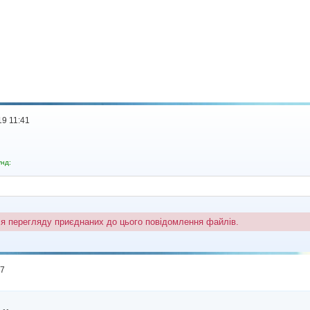
19 11:41
унд:
ля перегляду приєднаних до цього повідомлення файлів.
47