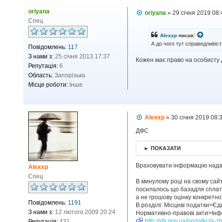
oriyana
П
oriyana
»
29 січня 2019 08:
о
Спец
в
і
Alexxp
писав:
д
А до чого тут справедливіст
Повідомлень:
117
о
м
З нами з:
25 січня 2013 17:37
Кожен має право на особисту 
л
Репутація:
6
е
н
Область:
Запорізька
н
Місце роботи:
Інше
я
П
Alexxp
»
30 січня 2019 08:
о
в
ДФС
і
д
► ПОКАЗАТИ
о
м
л
Враховувати інформацію над
Alexxp
е
Спец
н
В минулому році на свому сай
н
посилалось що базадля сплати 
я
а не грошову оцінку конкретно
Повідомлень:
1191
В розділі: Місцеві податки>Єд
З нами з:
12 лютого 2009 20:24
Нормативно-правові акти>Інфо
http://sfs.gov.ua/podatki-ta-z
Репутація:
431