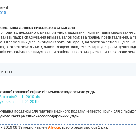
млені
3015
земельних ділянок використовується для
 податку, державного мита при міні, спадкуванні (крім випадків спадкування с
так і випадків спадкування ними за заповітом) і за правом представлення, а т
анні земельних ділянок згідно із законом, орендної плати за земельні ділянки 
ва, вартості земельних ділянок площею понад 50 гектарів для розміщення відк
ізмів економічного стимулювання раціонального використання та охорони земе
ної НГО
тивної грошової оцінки сільськогосподарських угідь
/uploads/2 ... 1_2019.xls
nyk-pokazn ... 1-01-2019/
кування податком для платників єдиного податку четвертої групи для сільськ
дного гектара сільськогосподарських угідь
ня 2019 08:39 користувачем
Alexxp
, всього редагувалось 1 раз.