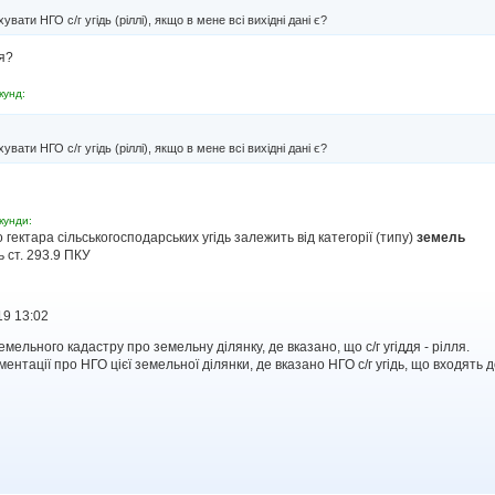
увати НГО с/г угідь (ріллі), якщо в мене всі вихідні дані є?
я?
кунд:
увати НГО с/г угідь (ріллі), якщо в мене всі вихідні дані є?
кунди:
 гектара сільськогосподарських угідь залежить від категорії (типу)
земель
ь ст. 293.9 ПКУ
19 13:02
мельного кадастру про земельну ділянку, де вказано, що с/г угіддя - рілля.
ментації про НГО цієї земельної ділянки, де вказано НГО с/г угідь, що входять д