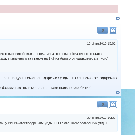
Д
о
г
0
о
р
и
16 січня 2019 15:02
ких товаровиробників є нормативна грошова оцінка одного гектара
ації, визначеного за станом на 1 січня базового податкового (звітного)
ано і площу сільськогосподарських угідь і НГО сільськогосподарських
 сформулюю, які в мене є підстави цього не зробити?
Д
о
г
0
о
р
и
30 січня 2019 10:33
лощу сільськогосподарських угідь і НГО сільськогосподарських угідь і