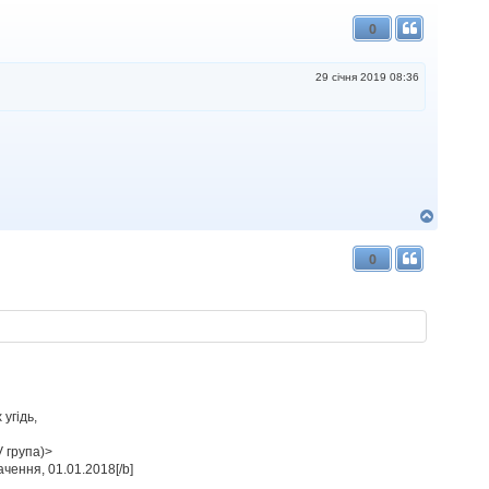
о
г
0
о
р
и
29 січня 2019 08:36
Д
о
г
0
о
р
и
угідь,
V група)>
чення, 01.01.2018[/b]