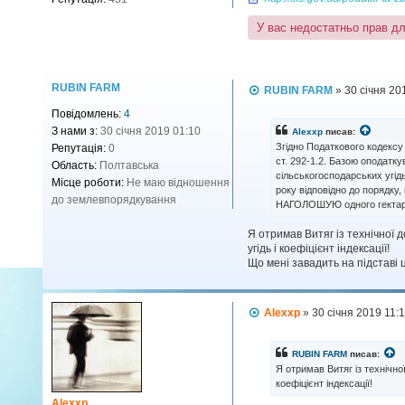
У вас недостатньо прав д
RUBIN FARM
П
RUBIN FARM
»
30 січня 20
о
Повідомлень:
4
в
і
З нами з:
30 січня 2019 01:10
Alexxp
писав:
д
Згідно Податкового кодексу
Репутація:
0
о
ст. 292-1.2. Базою оподатк
Область:
Полтавська
м
сільськогосподарських угідь
л
Місце роботи:
Не маю відношення
року відповідно до порядку
е
до землевпорядкування
н
НАГОЛОШУЮ одного гектара 
н
я
Я отримав Витяг із технічної 
угідь і коефіцієнт індексації!
Що мені завадить на підставі 
П
Alexxp
»
30 січня 2019 11:
о
в
і
RUBIN FARM
писав:
д
Я отримав Витяг із технічно
о
коефіцієнт індексації!
м
л
Alexxp