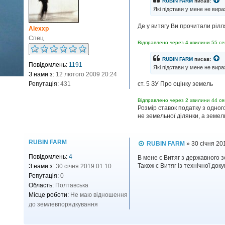
RUBIN FARM
писав:
д
Які підстави у мене не вирах
о
м
Де у витягу Ви прочитали рілл
л
Alexxp
е
Спец
н
Відправлено через 4 хвилини 55 се
н
я
RUBIN FARM
писав:
Повідомлень:
1191
Які підстави у мене не вирах
З нами з:
12 лютого 2009 20:24
Репутація:
431
ст. 5 ЗУ Про оцінку земель
Відправлено через 2 хвилини 44 се
Розмір ставок податку з одного
не земельної ділянки, а земел
RUBIN FARM
П
RUBIN FARM
»
30 січня 20
о
Повідомлень:
4
в
В мене є Витяг з державного зе
і
Також є Витяг із технічної доку
З нами з:
30 січня 2019 01:10
д
Репутація:
0
о
Область:
Полтавська
м
л
Місце роботи:
Не маю відношення
е
до землевпорядкування
н
н
я