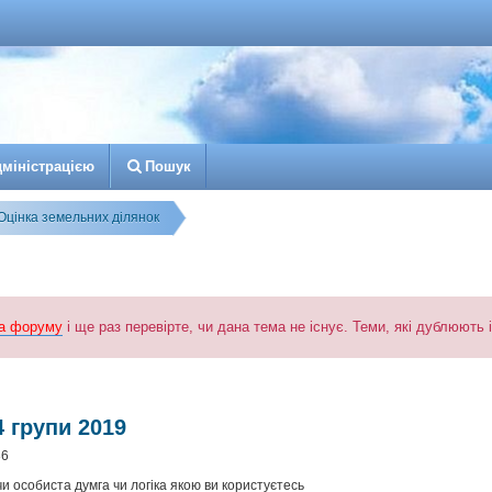
д
м
і
н
і
с
т
р
а
ц
і
є
ю
Пошук
Оцінка земельних ділянок
а форуму
і ще раз перевірте, чи дана тема не існує. Теми, які дублюють
к
озширений пошук
 групи 2019
36
чи особиста думга чи логіка якою ви користуєтесь