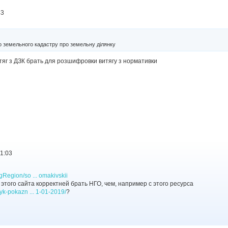
43
о земельного кадастру про земельну ділянку
тяг з ДЗК брать для розшифровки витягу з нормативки
11:03
gRegion/so ... omakivskii
 этого сайта корректней брать НГО, чем, например с этого ресурса
nyk-pokazn ... 1-01-2019/
?