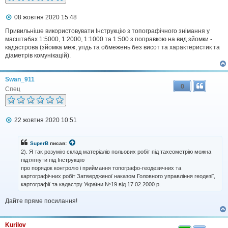
я
П
08 жовтня 2020 15:48
о
в
Привильніше використовувати Інструкцію з топографічного знімання у
і
масштабах 1:5000, 1:2000, 1:1000 та 1:500 з поправкою на вид зйомки -
д
кадастрова (зйомка меж, угідь та обмежень без висот та характеристик та
о
діаметрів комунікацій).
м
л
е
Swan_911
н
0
н
Спец
я
П
22 жовтня 2020 10:51
о
в
і
SuperB
писав:
д
2). Я так розумію склад матеріалів польових робіт під тахеометрію можна
о
підтягнути під Інструкцію
м
про порядок контролю і приймання топографо-геодезичних та
л
картографічних робіт Затвердженої наказом Головного управління геодезії,
е
н
картографії та кадастру України №19 від 17.02.2000 р.
н
я
Дайте пряме посилання!
Kurilov