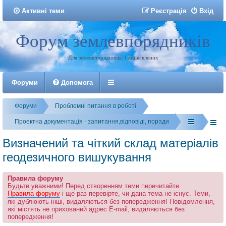
Активні теми
Р
е
є
с
т
р
а
ц
і
я
Вхід
Форум землевпорядників
Реєстрація
Для землевпорядників, і зацікавлених
Форуми
Допомога
Форуми
Проблемні питання в роботі
Проектна документація - запитання,відповіді, поради
Визначений та чіткий склад матеріалів
геодезичного вишукування
Правила форуму
Будьте уважними! Перед створенням теми перечитайте
Правила форуму
і ще раз перевірте, чи дана тема не існує. Теми,
які дублюють інші, видаляються без попередження! Повідомлення,
які містять не прихований адрес E-mail, видаляються без
попередження!