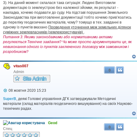
3). На даний момент склалася така ситуація: Людині Виготовили
документацію із землеустрою без належної зйомки, як результат -
накладка, хочемо подавати до суду. На підставі порушення Земельного
Законодавства при виготовленні документації тобто хочемо прив’язатись
до переліку геодезичних матеріалів, чому? томущо в тех. завданні в
одному із пунктів вказано
Проведення уточнення меж земельних ділянок
суміжних землевласників (землекористувачів)
.
Питання 3: Якими законодавчими або нормативними актами
регулюється Технічне завдання? Чи може просто аргументувати це, як
невиконання одного із пунктів заключеного договору між замовником і
розробником?
vitas007
0
Admin
П
08 жовтня 2020 15:23
о
в
SuperB
, деякі Головні управління ДГК затверджували Методичні
і
матеріали (склад матеріалів геодезичного вишукування) на своїх Науково-
д
технічних радах.
о
м
л
Geod
е
0
н
Спец
н