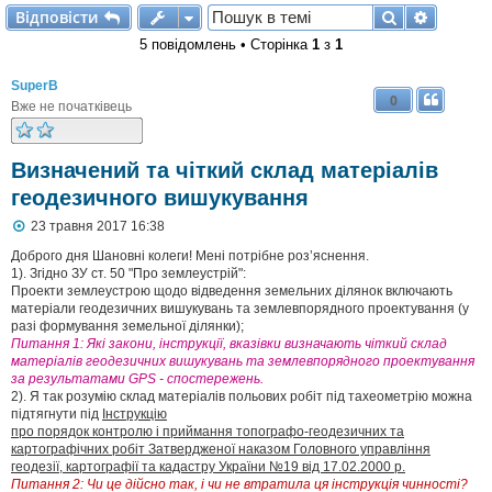
Відповісти
Пошук
Розшир
В
і
д
п
о
в
і
с
т
и
5 повідомлень • Сторінка
1
з
1
SuperB
0
Вже не початківець
Визначений та чіткий склад матеріалів
геодезичного вишукування
П
23 травня 2017 16:38
о
в
Доброго дня Шановні колеги! Мені потрібне роз’яснення.
і
1). Згідно ЗУ ст. 50 "Про землеустрій":
д
Проекти землеустрою щодо відведення земельних ділянок включають
о
матеріали геодезичних вишукувань та землевпорядного проектування (у
м
разі формування земельної ділянки);
л
Питання 1: Які закони, інструкції, вказівки визначають чіткий склад
е
матеріалів геодезичних вишукувань та землевпорядного проектування
н
н
за результатами GPS - спостережень.
я
2). Я так розумію склад матеріалів польових робіт під тахеометрію можна
підтягнути під
Інструкцію
про порядок контролю і приймання топографо-геодезичних та
картографічних робіт Затвердженої наказом Головного управління
геодезії, картографії та кадастру України №19 від 17.02.2000 р.
Питання 2: Чи це дійсно так, і чи не втратила ця інструкція чинності?