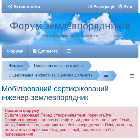
Активні теми
Р
е
є
с
т
р
а
ц
і
я
Вхід
Форум землевпорядників
Реєстрація
Для землевпорядників, і зацікавлених
Форуми
Допомога
Форуми
Проблемні питання в роботі
Ліцензування, експертиза, оціночна діяльність
Мобілізований сертифікований
інженер-землевпорядник
Правила форуму
Будьте уважними! Перед створенням теми перечитайте
Правила форуму
і ще раз перевірте, чи дана тема не існує. Теми,
які дублюють інші, видаляються без попередження! Повідомлення,
які містять не прихований адрес E-mail, видаляються без
попередження!