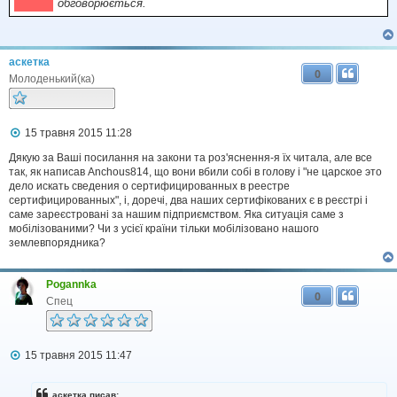
обговорюється.
аскетка
0
Молоденький(ка)
П
15 травня 2015 11:28
о
в
Дякую за Ваші посилання на закони та роз'яснення-я їх читала, але все
і
так, як написав Anchous814, що вони вбили собі в голову і "не царское это
д
дело искать сведения о сертифицированных в реестре
о
сертифицированных", і, доречі, два наших сертифікованих є в реєстрі і
м
саме зареєстровані за нашим підприємством. Яка ситуація саме з
л
мобілізованими? Чи з усієї країни тільки мобілізовано нашого
е
землевпорядника?
н
н
я
Pogannka
0
Спец
П
15 травня 2015 11:47
о
в
і
аскетка писав: