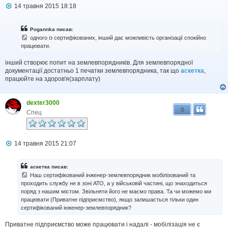
П
14 травня 2015 18:18
о
в
і
Pogannka писав:
д
одного із сертифікованих, інший дає можливість організації спокійно
о
працювати.
м
л
інший створює попит на землевпорядників. Для землевпорядної
е
н
документації достатньо 1 печатки землевпорядника, так що
аскетка
,
н
працюйте на здоров'я(зарплату)
я
dexter3000
0
Спец
П
14 травня 2015 21:07
о
в
і
аскетка писав:
д
Наш сертифікований інженер-землевпорядник мобілізований та
о
проходить службу не в зоні АТО, а у військовій частині, що знаходиться
м
поряд з нашим містом. Звільняти його не маємо права. Та чи можемо ми
л
працювати (Приватне підприємство), якщо залишається тільки один
е
н
сертифікований інженер-землевпорядник?
н
я
Приватне підприємство може працювати і надалі - мобілізація не є