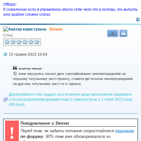
Offtopic:
К сожалению если в управлении вбили себе чего-то в головы, то выбить
это крайне сложно Ushas
Denver
0
Спец
П
15 травня 2015 10:04
о
в
і
аскетка писав:
д
вони змушуюсь писати двох сертифікованих землевпорядників на
о
першому титульному листі проекту, ставити дві печатки землевпорядників
м
на другому титульному листі та їх підписи.
л
е
н
Держземагентство надало роз’яснення щодо визначення правового
н
статусу розробників документації із землеустрою з 1 січня 2015 року.
я
(3й пунк)
Повідомлення з: Denver
!
Перед тим, як задати питання скористайтеся
пошуком
по форуму
. 90% тем вже обговорювалося чи