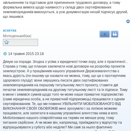
звільненням та підставою для припинення трудового договору, а тому
формальна вимога щодо наявності у складі двох сертифікованих
землевпорядників виконується, а усю документацію нехай підписує другий,
що лишився.
аскетка
0
Молоденький(ка)
П
14 травня 2015 23:18
о
в
Дякую за поради. Згодна з усiма з юридичної точки зору, але з практичної...
і
Справа у тому, що планую заключати нові договори на розробку проектів
д
землеустрою. А у працівників нашого управління Держземагентства є
о
якась дурість (по-іншому це назвати не можна, тому, що це є протиріччям
м
здорового глузду): вони змушуюсь писати двох сертифікованих
л
землевпорядників на першому титульному листі проекту, ставити дві
е
печатки землевпорядників на другому титульному листі та їх підписи. Тому
н
н
в мене і зявився сумнів щодо того чи може наше приватне підприємство
я
(саме юридична особа, а не приватний підприємець) працювати з одним
сертифікованим. Те, що ми повинні УВІЛЬНИТИ МОБІЛІЗОВАНОГО ВІД
ВИКОНАННЯ СВОЇХ ОБОВЯЗКІВ мені зрозуміло і за логікою можемо
працювати, але запитати в нашому управлінні агентства нема в кого.
Мобілізовано нашого співробітника на термін не менше року, тому
питання серйозне. А чи може він, наприклад, приїжджати у відпустку та
відпрацьовувати у суботу або неділю? Ми самі за нього фактично