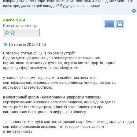
відпрацюємо, але теоретично щоб він міг поставити свій підпис? Може хто
щось придумав на цей випадок? Буду вдячна за поради.
Anchous814
0
Вже не початківець
П
15 травня 2015 01:56
о
в
Согласно статьи 25 ЗУ "Про землеустрій"
і
Відповідність документації із землеустрою положенням
д
нормативно-технічних документів, державних стандартів, норм і
о
правил у сфері землеустрою засвідчується:
м
л
у паперовій формі - підписом та особистою печаткою
е
сертифікованого інженера-землевпорядника, який відповідає за
н
н
якість робіт із землеустрою;
я
в електронній формі - електронним цифровим підписом
сертифікованого інженера-землевпорядника, який відповідає за
якість робіт із землеустрою, згідно із законодавством про
використання електронного цифрового підпису.
т.е. проект (техничку) и соответствующий ему обменник подписывает один
сертифицированный инженер, тот который несёт за него
ответственность.