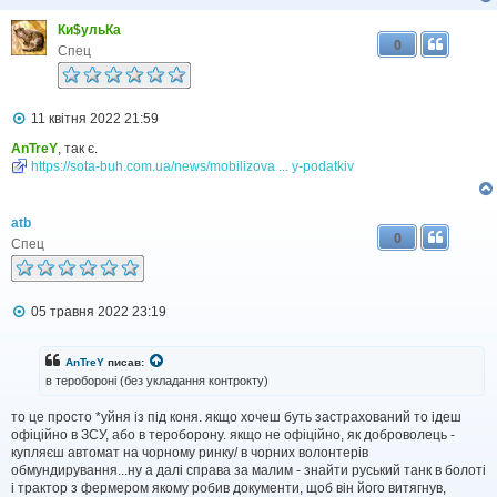
о
м
Ки$ульКа
л
0
е
Спец
н
н
я
П
11 квітня 2022 21:59
о
в
AnTreY
, так є.
і
https://sota-buh.com.ua/news/mobilizova ... y-podatkiv
д
о
м
atb
л
0
е
Спец
н
н
я
П
05 травня 2022 23:19
о
в
і
AnTreY
писав:
д
в теробороні (без укладання контрокту)
о
м
то це просто *уйня із під коня. якщо хочеш буть застрахований то ідеш
л
офіційно в ЗСУ, або в тероборону. якщо не офіційно, як доброволець -
е
н
купляєш автомат на чорному ринку/ в чорних волонтерів
н
обмундирування...ну а далі справа за малим - знайти руський танк в болоті
я
і трактор з фермером якому робив документи, щоб він його витягнув,