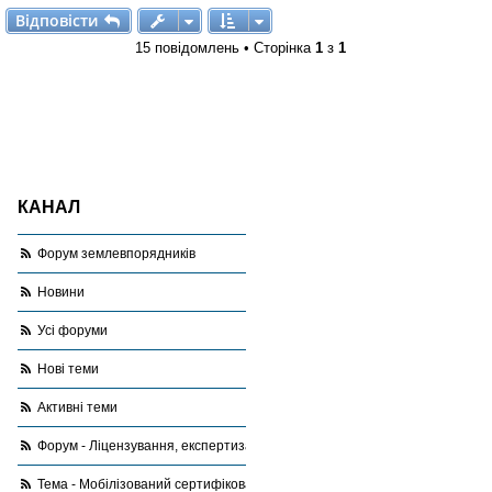
Відповісти
В
і
д
п
о
в
і
с
т
и
15 повідомлень • Сторінка
1
з
1
КАНАЛ
Форум землевпорядників
Новини
Усі форуми
Нові теми
Активні теми
Форум - Ліцензування, експертиза, оціночна діяльність
Тема - Мобілізований сертифікований інженер-землевпорядник