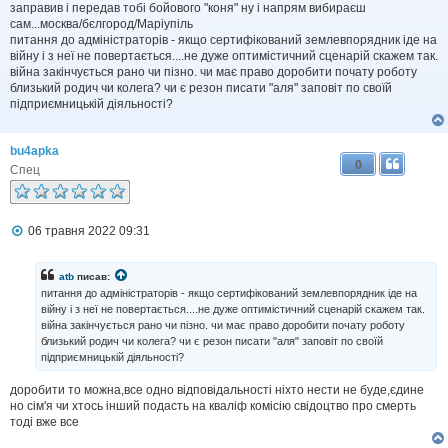
заправив і передав тобі бойового "коня" ну і напрям вибираєш
сам...москва/бєлгород/Маріупіль
питання до адміністраторів - якщо сертифікований землевпорядник іде на
війну і з неї не повертається....не дуже оптимістичний сценарій скажем так.
війна закінчується рано чи пізно. чи має право доробити почату роботу
близький родич чи колега? чи є резон писати "аля" заповіт по своїй
підприємницькій діяльності?
bu4apka
0
Спец
П
06 травня 2022 09:31
о
в
і
atb
писав:
д
питання до адміністраторів - якщо сертифікований землевпорядник іде на
о
війну і з неї не повертається....не дуже оптимістичний сценарій скажем так.
м
війна закінчується рано чи пізно. чи має право доробити почату роботу
л
близький родич чи колега? чи є резон писати "аля" заповіт по своїй
е
н
підприємницькій діяльності?
н
я
доробити то можна,все одно відповідальності ніхто нести не буде,єдине
но сім'я чи хтось інший подасть на кваліф комісію свідоцтво про смерть
тоді вже все