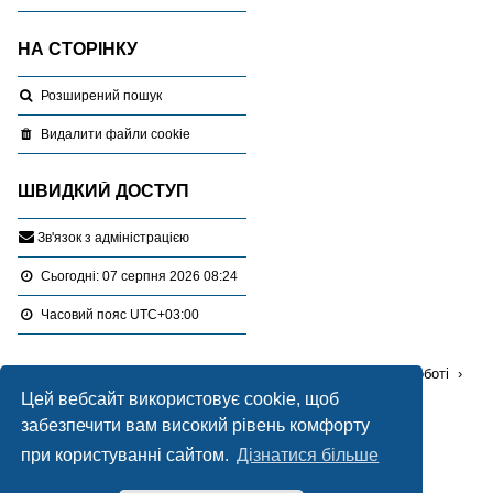
НА СТОРІНКУ
Розширений пошук
Видалити файли cookie
ШВИДКИЙ ДОСТУП
З
в
'
я
з
о
к
з
а
д
м
і
н
і
с
т
р
а
ц
і
є
ю
Сьогодні: 07 серпня 2026 08:24
Часовий пояс
UTC+03:00
Перейти :
Портал
Форуми
Проблемні питання в роботі
Цей вебсайт використовує cookie, щоб
Ліцензування, експертиза, оціночна діяльність
забезпечити вам високий рівень комфорту
Працює на
phpBB
® Forum Software © phpBB Limited
при користуванні сайтом.
Дізнатися більше
Український переклад © 2005-2020
Українська підтримка phpBB