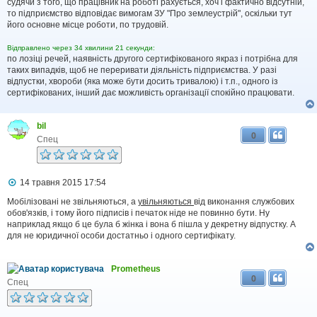
в
судячи з того, що працівник на роботі рахується, хоч і фактично відсутній,
і
то підприємство відповідає вимогам ЗУ "Про землеустрій", оскільки тут
д
його основне місце роботи, по трудовій.
о
м
Відправлено через 34 хвилини 21 секунди:
л
по лозіці речей, наявність другого сертифікованого якраз і потрібна для
е
таких випадків, щоб не переривати діяльність підприємства. У разі
н
н
відпустки, хвороби (яка може бути досить тривалою) і т.п., одного із
я
сертифікованих, інший дає можливість організації спокійно працювати.
bil
0
Спец
П
14 травня 2015 17:54
о
в
Мобілізовані не звільняються, а
увільняються
від виконання службових
і
обов'язків, і тому його підписів і печаток ніде не повинно бути. Ну
д
наприклад якщо б це була б жінка і вона б пішла у декретну відпустку. А
о
для не юридичної особи достатньо і одного сертифікату.
м
л
е
Prometheus
н
0
н
Спец
я