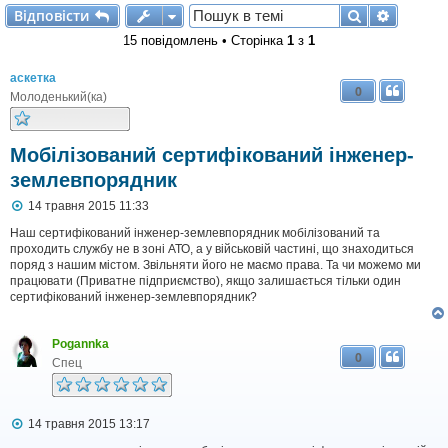
Відповісти
Пошук
Розшир
В
і
д
п
о
в
і
с
т
и
15 повідомлень • Сторінка
1
з
1
аскетка
0
Молоденький(ка)
Мобілізований сертифікований інженер-
землевпорядник
П
14 травня 2015 11:33
о
в
Наш сертифікований інженер-землевпорядник мобілізований та
і
проходить службу не в зоні АТО, а у військовій частині, що знаходиться
д
поряд з нашим містом. Звільняти його не маємо права. Та чи можемо ми
о
працювати (Приватне підприємство), якщо залишається тільки один
м
сертифікований інженер-землевпорядник?
л
е
н
Pogannka
н
0
я
Спец
П
14 травня 2015 13:17
о