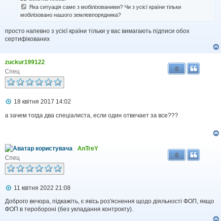
д
Яка ситуація саме з мобілізованими? Чи з усієї країни тільки
о
мобілізовано нашого землевпорядника?
м
л
просто напевно з усієї країни тільки у вас вимагають підписи обох
е
н
сертифікованих
н
я
zuckur199122
0
Спец
П
18 квітня 2017 14:02
о
в
а зачем тогда два спеціалиста, если один отвечает за все???
і
д
о
м
AnTreY
л
0
е
Спец
н
н
я
П
11 квітня 2022 21:08
о
в
Доброго вечора, підкажіть, є якісь роз'яснення щодо діяльності ФОП, якщо
і
ФОП в теробороні (без укладання контрокту).
д