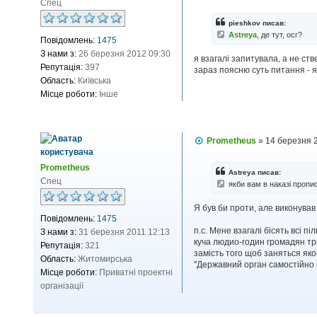
о
Спец
в
і
pieshkov писав:
д
Astreya
, де тут, осг?
Повідомлень:
1475
о
м
З нами з:
26 березня 2012 09:30
я взагалі запитувала, а не ст
л
Репутація:
397
зараз поясню суть питання - я
е
н
Область:
Київська
н
Місце роботи:
Інше
я
П
Prometheus
»
14 березня 
о
в
Prometheus
і
Astreya писав:
д
Спец
якби вам в наказі пропи
о
м
Я був би проти, але виконував
л
Повідомлень:
1475
е
н
п.с. Мене взагалі бісять всі п
З нами з:
31 березня 2011 12:13
н
куча людио-годин громадян три
Репутація:
321
я
замість того щоб заняться як
Область:
Житомирська
"Державний орган самостійно 
Місце роботи:
Приватні проектні
організації