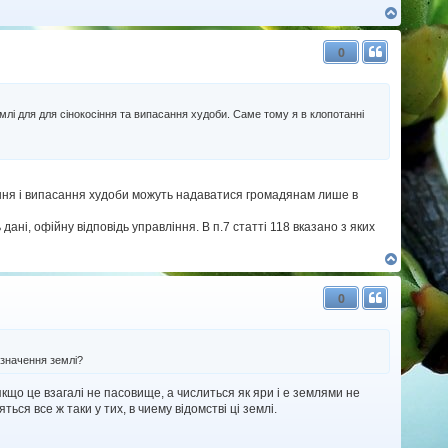
Д
о
г
0
о
р
и
лі для для сінокосіння та випасання худоби. Саме тому я в клопотанні
осiння i випасання худоби можуть надаватися громадянам лише в
данi, офiйну вiдповiдь управлiння. В п.7 статтi 118 вказано з яких
Д
о
г
0
о
р
и
изначення землі?
якщо це взагалi не пасовище, а числиться як яри i е землями не
ся все ж таки у тих, в чиему вiдомствi цi землi.