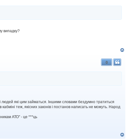
р
и
му випадку?
Д
о
г
0
о
р
и
ислі і людей які цим займаться. Іншими словами бездумно тратиться
кабміні теж, якісних законів і постанов написать не можуть. Народ
икам АТО" - це ***ць
Д
о