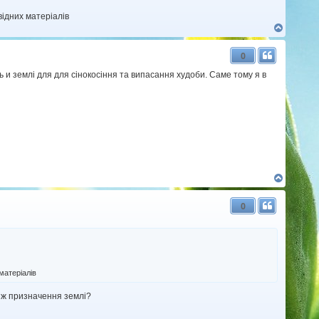
відних матеріалів
Д
о
г
0
о
р
 и землі для для сінокосіння та випасання худоби. Саме тому я в
и
Д
о
г
0
о
р
и
матеріалів
 ж призначення землі?