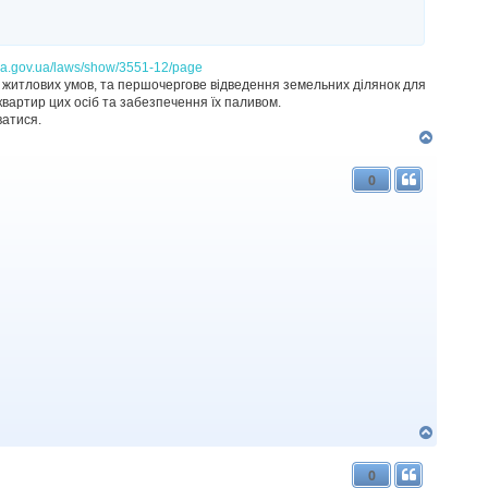
ada.gov.ua/laws/show/3551-12/page
житлових умов, та першочергове відведення земельних ділянок для
квартир цих осіб та забезпечення їх паливом.
ватися.
Д
о
г
0
о
р
и
Д
о
г
0
о