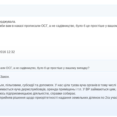
верджувала.
кби вам в наказі прописали ОСГ, а не садівництво, було б це простіше у вашо
2016 12:32
сали ОСГ, а не садівництво, було б це простіше у вашому випадку?
 Закон.
ільги, пільговики, субсидії та допомоги. У нас ціла туєва куча органів в тому ч
мається куча держслужбовців, оренда приміщень і т.п. У ВР займаються цим, в 
оюсь підприємницькою діяльністю, справки собирає.
прийняв рішення щодо приорітетності надання земельних ділянок по 2га учасн