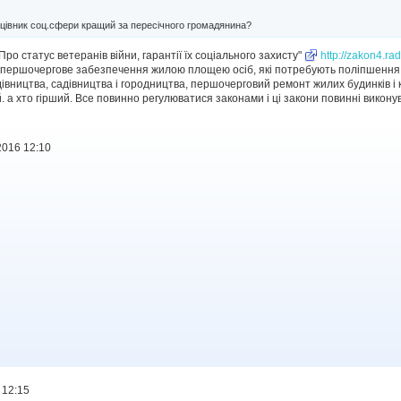
цівник соц.сфери кращий за пересічного громадянина?
Про статус ветеранів війни, гарантії їх соціального захисту"
http://zakon4.r
 першочергове забезпечення жилою площею осіб, які потребують поліпшення 
івництва, садівництва і городництва, першочерговий ремонт жилих будинків і 
. а хто гірший. Все повинно регулюватися законами і ці закони повинні викону
2016 12:10
 12:15