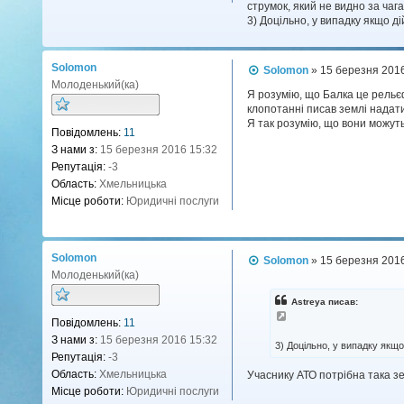
я
струмок, який не видно за чаг
3) Доцільно, у випадку якщо д
Solomon
П
Solomon
»
15 березня 2016
о
Молоденький(ка)
в
Я розумію, що Балка це рельєф
і
клопотанні писав землі надати
д
Я так розумію, що вони можуть
Повідомлень:
11
о
м
З нами з:
15 березня 2016 15:32
л
Репутація:
-3
е
н
Область:
Хмельницька
н
Місце роботи:
Юридичні послуги
я
Solomon
П
Solomon
»
15 березня 201
о
Молоденький(ка)
в
і
Astreya писав:
д
Повідомлень:
11
о
м
З нами з:
15 березня 2016 15:32
3) Доцільно, у випадку якщ
л
Репутація:
-3
е
н
Область:
Хмельницька
Учаснику АТО потрібна така з
н
Місце роботи:
Юридичні послуги
я