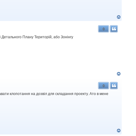
Д
о
г
0
о
р
 Детального Плану Територій, або Зонінгу
и
Д
о
г
0
о
р
давати клопотання на дозвіл для складання проекту. Ато в мене
и
Д
о