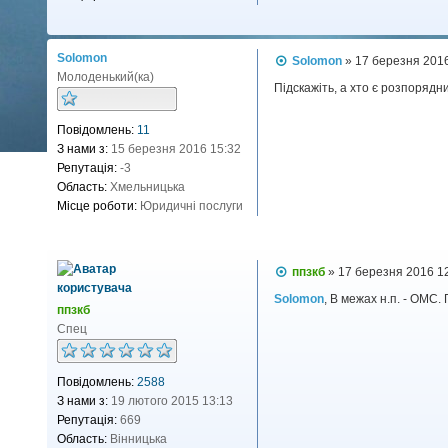
я
Solomon
П
Solomon
»
17 березня 2016
о
Молоденький(ка)
в
Підскажіть, а хто є розпорядн
і
д
Повідомлень:
11
о
м
З нами з:
15 березня 2016 15:32
л
Репутація:
-3
е
н
Область:
Хмельницька
н
Місце роботи:
Юридичні послуги
я
П
ппзкб
»
17 березня 2016 1
о
в
Solomon
, В межах н.п. - ОМС
ппзкб
і
д
Спец
о
м
л
Повідомлень:
2588
е
н
З нами з:
19 лютого 2015 13:13
н
Репутація:
669
я
Область:
Вінницька