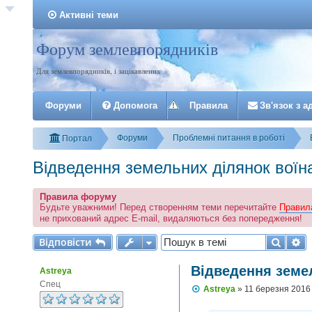
Активні теми
Форум землевпорядників
Реєстрація
Для землевпорядників, і зацікавлених
Форуми
Допомога
Правила
З
в
'
я
з
о
к
з
а
Форуми
Проблемні питання в роботі
Портал
Відведення земельних ділянок вої
Правила форуму
Будьте уважними! Перед створенням теми перечитайте
Правил
не прихований адрес E-mail, видаляються без попередження!
Відповісти
Пошу
Р
В
і
д
п
о
в
і
с
т
и
Відведення земе
Astreya
Спец
П
Astreya
»
11 березня 2016
о
в