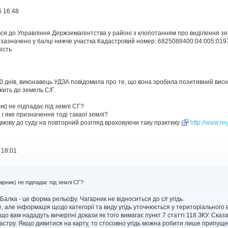
6 16:48
вся до Управління Держземагентства у районі з клопотанням про виділення зе
 зазначено у балці нижче участка Кадастровий номер: 6825088400:04:005:019
ість
0 днів, виконавець УДЗА повідомила про те, що вона зробила позитивний висн
жить до земель С/Г.
ик) не підпадає під землі СГ?
 і яке призначення тоді такаої землі?
ідмову до суду на повторний розгляд враховуючи таку практику
http://www.re
 18:01
арник) не підпадає під землі СГ?
Балка - це форма рельєфу. Чагарник не відноситься до с/г угідь.
 але інформація щодо категорії та виду угідь уточнюється у територіального 
о вам нададуть вичерпні докази як того вимагає пункт 7 статті 118 ЗКУ. Сказат
дастру. Якщо дивитися на карту, то стосовно угідь можна робити лише припуще