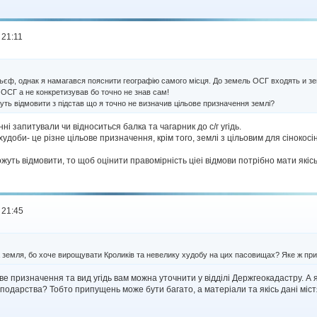
 21:11
ьєф, однак я намагався пояснити географію самого місця. До земель ОСГ входять и зем
 ОСГ а не конкретизував бо точно не знав сам!
уть відмовити з підстав що я точно не визначив цільове призначення землі?
i запитували чи вiдноситься балка та чагарник до с/г угiдь.
 худоби- це рiзне цiльове призначення, крiм того, землi з цiльовим для сiнок
уть вiдмовити, то щоб оцiнити правомiрнiсть цiеi вiдмови потрiбно мати якiсь 
 21:45
 земля, бо хоче вирощувати Кроликів та невелику худобу на цих пасовищах? Яке ж пр
ове призначення та вид угiдь вам можна уточнити у вiддiлi Держгеокадастру. А 
одарства? Тобто припущень може бути багато, а матерiали та якiсь данi мiстять