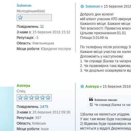
Solomon
П
Solomon
»
15 березня 201
о
Молоденький(ка)
в
Доброго дня колеги!
і
мій клієнт учасник АТО зверну
д
бажаного місця. Бажане місце
Повідомлень:
11
о
Тип власності: Приватна власн
м
З нами з:
15 березня 2016 15:32
Цільове призначення:01.01
л
Репутація:
-3
Площа:3.0149 га
е
н
Область:
Хмельницька
н
По телефону після розгляду 3
Місце роботи:
Юридичні послуги
я
бажане місце участка не нале
Допоможіть у наступному:
1. Чи справді (Балка та чагарн
2. Чи правомірна така відмова,
3. Чи доцільно оскаржувати в
Astreya
П
Astreya
»
15 березня 2016
о
Спец
в
і
Solomon писав:
д
Чи справді (Балка та чаг
Повідомлень:
1475
о
м
З нами з:
26 березня 2012 09:30
1)Балка не являється угіддям. 
л
Репутація:
397
У вас там може буде пасовище,
е
н
Область:
Київська
2) Відмова буде правомірна якщ
н
містяться у відділі Держгеока
Місце роботи:
Інше