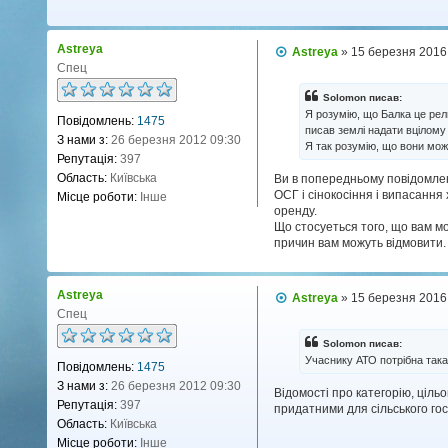
Astreya
П
Astreya
»
15 березня 2016
о
Спец
в
і
Solomon писав:
д
Я розумію, що Балка це рел
Повідомлень:
1475
о
писав землі надати вцілому
м
З нами з:
26 березня 2012 09:30
Я так розумію, що вони мож
л
Репутація:
397
е
н
Область:
Київська
Ви в попередньому повiдомленн
н
ОСГ i сiнокосiння i випасання
Місце роботи:
Інше
я
оренду.
Що стосуеться того, що вам мож
причин вам можуть вiдмовити.
Astreya
П
Astreya
»
15 березня 2016
о
Спец
в
і
Solomon писав:
д
Учаснику АТО потрібна така
Повідомлень:
1475
о
м
З нами з:
26 березня 2012 09:30
Вiдомостi про категорiю, цiль
л
Репутація:
397
придатними для сiльського госп
е
н
Область:
Київська
н
Місце роботи:
Інше