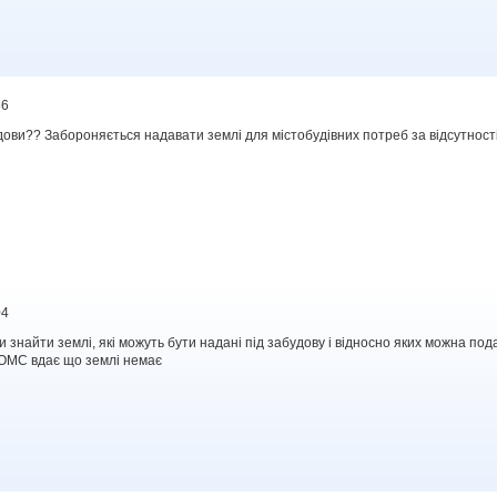
56
ови?? Забороняється надавати землі для містобудівних потреб за відсутності
04
ки знайти землі, які можуть бути надані під забудову і відносно яких можна по
ОМС вдає що землі немає