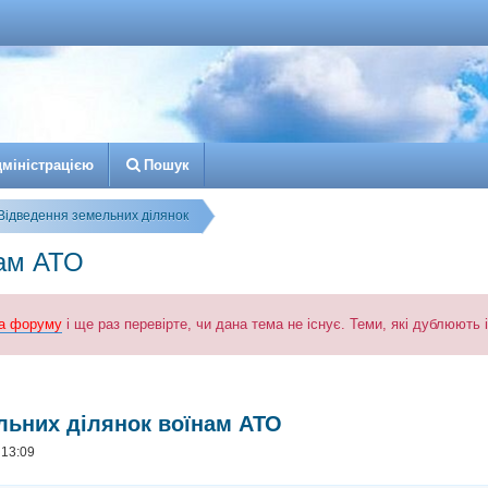
д
м
і
н
і
с
т
р
а
ц
і
є
ю
Пошук
Відведення земельних ділянок
нам АТО
а форуму
і ще раз перевірте, чи дана тема не існує. Теми, які дублюють
к
озширений пошук
льних ділянок воїнам АТО
 13:09