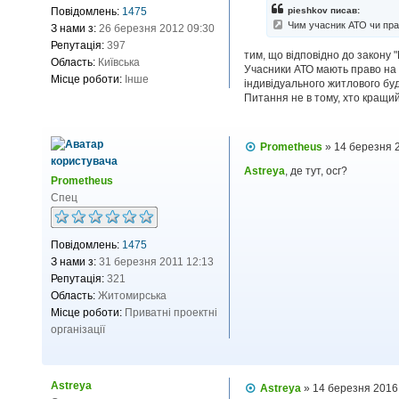
і
Повідомлень:
1475
pieshkov писав:
д
Чим учасник АТО чи пра
З нами з:
26 березня 2012 09:30
о
м
Репутація:
397
тим, що відповідно до закону "
л
Область:
Київська
Учасники АТО мають право на
е
Місце роботи:
Інше
н
індивідуального житлового буд
н
Питання не в тому, хто кращий
я
П
Prometheus
»
14 березня 
о
в
Astreya
, де тут, осг?
Prometheus
і
д
Спец
о
м
л
Повідомлень:
1475
е
н
З нами з:
31 березня 2011 12:13
н
Репутація:
321
я
Область:
Житомирська
Місце роботи:
Приватні проектні
організації
Astreya
П
Astreya
»
14 березня 2016