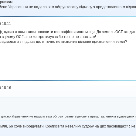
арником.
ійсно Управління не надало вам обгрунтовану відмову з представленням відпо
 18:11
, однак я намагався пояснити географію самого місця. До земель ОСГ входять
 вцілому ОСГ а не конкретизував бо точно не знав сам!
 відмовити з підстав що я точно не визначив цільове призначення землі?
6 18:16
о дійсно Управління не надало вам обгрунтовану відмову з представленням відповідних 
емля, бо хоче вирощувати Кроликів та невелику худобу на цих пасовищах? Яке