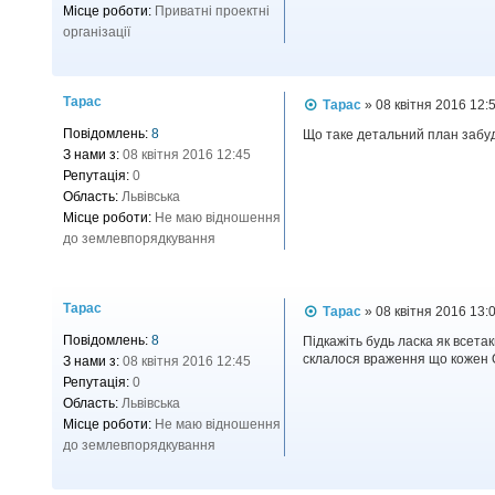
Місце роботи:
Приватні проектні
організації
Тарас
П
Тарас
»
08 квітня 2016 12:
о
Повідомлень:
8
в
Що таке детальний план забуд
і
З нами з:
08 квітня 2016 12:45
д
Репутація:
0
о
Область:
Львівська
м
л
Місце роботи:
Не маю відношення
е
до землевпорядкування
н
н
я
Тарас
П
Тарас
»
08 квітня 2016 13:
о
Повідомлень:
8
в
Підкажіть будь ласка як всета
і
склалося враження що кожен 
З нами з:
08 квітня 2016 12:45
д
Репутація:
0
о
Область:
Львівська
м
л
Місце роботи:
Не маю відношення
е
до землевпорядкування
н
н
я