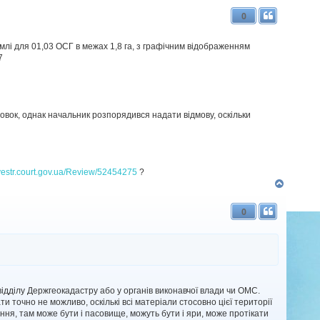
г
0
о
р
и
млі для 01,03 ОСГ в межах 1,8 га, з графічним відображенням
7
овок, однак начальник розпорядився надати відмову, оскільки
yestr.court.gov.ua/Review/52454275
?
Д
о
г
0
о
р
и
відділу Держгеокадастру або у органів виконавчої влади чи ОМС.
и точно не можливо, оскількі всі матеріали стосовно цієї території
ння, там може бути і пасовище, можуть бути і яри, може протікати