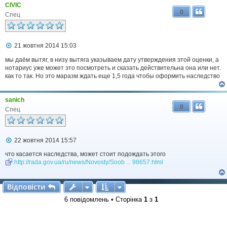
CIVIC
л
0
е
Спец
н
н
я
П
21 жовтня 2014 15:03
о
в
мы даём вытяг, в низу вытяга указываем дату утверждения этой оценки, а
і
нотариус уже может это посмотреть и сказать действительна она или нет.
д
как то так. Но это маразм ждать еще 1,5 года чтобы оформить наследство
о
м
л
sanich
е
0
н
Спец
н
я
П
22 жовтня 2014 15:57
о
в
что касается наследства, может стоит подождать этого
і
http://rada.gov.ua/ru/news/Novosty/Soob ... 98657.html
д
о
м
Відповісти
В
і
д
п
о
в
і
с
т
и
л
е
6 повідомлень • Сторінка
1
з
1
н
н
я