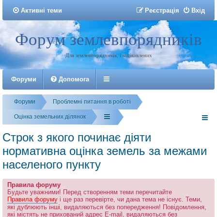
Активні теми
Р
е
є
с
т
р
а
ц
і
я
Вхід
Форум землевпорядників
Реєстрація
Для землевпорядників, і зацікавлених
Форуми
Допомога
Форуми
Проблемні питання в роботі
Оцінка земельних ділянок
Строк з якого починає діяти
нормативна оцінка земель за межами
населеного пункту
Правила форуму
Будьте уважними! Перед створенням теми перечитайте
Правила форуму
і ще раз перевірте, чи дана тема не існує. Теми,
які дублюють інші, видаляються без попередження! Повідомлення,
які містять не прихований адрес E-mail, видаляються без