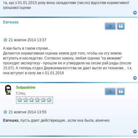
та, що з 01.01.2015 року вона складатиме (число) відсотків нормативної
м
л
грошової оцінки
е
н
н
Евгешка
я
0
П
21 жовтня 2014 13:37
о
в
А как быть в таком случае...
і
Делается нормативная оценка земли для того, чтобы на эту землю
д
вступить в наследство. Согласно закону, любая оценка "за межами"
о
проходит экспертизу - прошли ее и утвердили на сесии рай рады (после
м
15.07). А теперь отдел Держземагентства не дает вытяг из технички... т.к.
л
она вступит в силу аж с 01.01.2016
е
н
н
я
Solpadeine
0
Спец
П
21 жовтня 2014 13:55
о
в
Евгешка
, пусть дают действующую...если она была, конечно
і
д
о
м