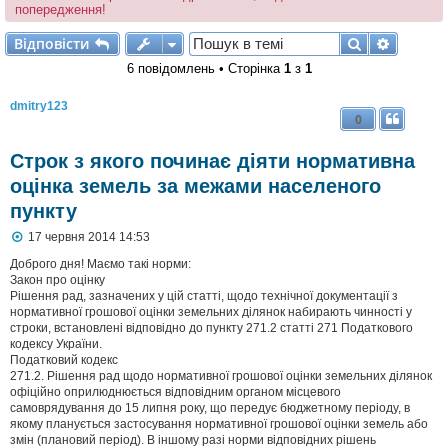
попередження!
Відповісти
Пошук
Розшир
В
і
д
п
о
в
і
с
т
и
6 повідомлень • Сторінка
1
з
1
dmitry123
0
Строк з якого починає діяти нормативна
оцінка земель за межами населеного
пункту
П
17 червня 2014 14:53
о
в
Доброго дня! Маємо такі норми:
і
Закон про оцінку
д
Рішення рад, зазначених у цій статті, щодо технічної документації з
о
нормативної грошової оцінки земельних ділянок набирають чинності у
м
строки, встановлені відповідно до пункту 271.2 статті 271 Податкового
л
кодексу України.
е
Податковий кодекс
н
н
271.2. Рішення рад щодо нормативної грошової оцінки земельних ділянок
я
офіційно оприлюднюється відповідним органом місцевого
самоврядування до 15 липня року, що передує бюджетному періоду, в
якому планується застосування нормативної грошової оцінки земель або
змін (плановий період). В іншому разі норми відповідних рішень