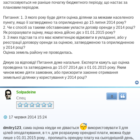
застосовуються не раніше початку бюджетного періоду, що настає за
плановим періодом.
Питання: 1. З якого року буде діяти оцінка ділянки за межами населеного
пункту, якщо її затверджено та оприлюднено до 15 липня 2014 року?
2. Чи є спосіб за такими обставинами укласти договір оренди у 2014 році?
Як розрахувати оцінку, якщо вона дійсно діє з 01.01.2015 року?
3. З яких підстав та хто має компетенцію відмовити в укладанні, або у
реєстрації договору оренди за оцінкою, затвердженою та оприлюдненою
у 2014 році?
Оцінка земель району не проводилась.
Дякую за відповіді! Питання дуже нагальне. Експерти кажуть що оцінка
проведена та затверджена до 15.07.2014 діє з 01.01.2015 року. Яким
чином може діяти замовник, або прискорити законне отримання
земельної ділянки у користування у 2014 році?
Solpadeine
0
Спец
П
17 червня 2014 15:24
о
в
dmitry123
, сама оцінка нікуди не дівається
використовувати її для
і
цілей оподаткування, в т.ч. для розрахунку орендної плати, можна буде
д
лише з 01.01.2015 року... пропишіть орендну плату на сьогоднішній день,
о