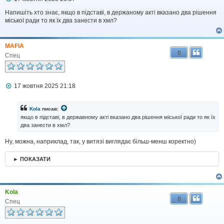
о
в
Напишіть хто знає, якщо в підставі, в держаному акті вказано два рішення
і
міської ради то як їх два занести в хмл?
д
о
м
MAFIA
л
0
е
Спец
н
н
я
П
17 жовтня 2025 21:18
о
в
і
Kola
писав:
д
якщо в підставі, в державному акті вказано два рішення міської ради то як їх
о
два занести в хмл?
м
л
Ну, можна, наприклад, так, у витязі виглядає більш-менш коректно)
е
н
н
► ПОКАЗАТИ
я
Kola
0
Спец