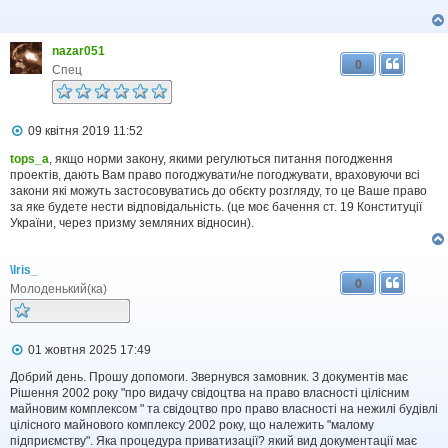
д
о
м
nazar051
л
0
е
Спец
н
н
я
П
09 квітня 2019 11:52
о
в
tops_a
, якщо норми закону, якими регулються питання погодження
і
проектів, дають Вам право погоджувати/не погоджувати, враховуючи всі
д
закони які можуть застосовуватись до обєкту розгляду, то це Ваше право
о
за яке будете нести відповідальність. (це моє бачення ст. 19 Конституції
м
України, через призму земляних відносин).
л
е
н
\Iris_
н
0
я
Молоденький(ка)
П
01 жовтня 2025 17:49
о
в
Добрий день. Прошу допомоги. Звернувся замовник. З документів має
і
Рішення 2002 року "про видачу свідоцтва на право власності цілісним
д
майновим комплексом " та свідоцтво про право власності на нежилі будівлі
о
цілісного майнового комплексу 2002 року, що належить "малому
м
підприємству". Яка процедура приватизації? який вид документації має
л