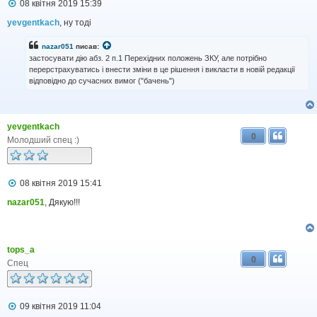
П
08 квітня 2019 15:39
о
в
yevgentkach
, ну тоді
і
д
nazar051
писав:
о
застосувати дію абз. 2 п.1 Перехідних положень ЗКУ, але потрібно
м
перерстрахуватись і внести зміни в це рішення і викласти в новій редакції
л
відповідно до сучасних вимог ("бачень")
е
н
н
я
yevgentkach
0
Молодший спец :)
П
08 квітня 2019 15:41
о
в
nazar051
, Дякую!!!
і
д
о
м
tops_a
л
0
е
Спец
н
н
я
П
09 квітня 2019 11:04
о