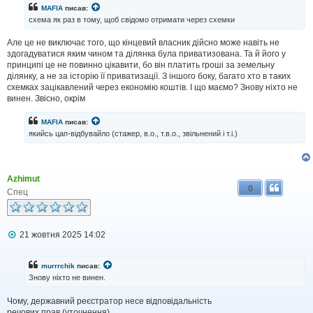
н
MAFIA
писав:
н
схема як раз в тому, щоб свідомо отримати через схемки
я
Але це не виключає того, що кінцевий власник дійсно може навіть не
здогадуватися яким чином та ділянка була приватизована. Та й його у
принципі це не повинно цікавити, бо він платить гроші за земельну
ділянку, а не за історію її приватизації. З іншого боку, багато хто в таких
схемках зацікавлений через економію коштів. І що маємо? Знову ніхто не
винен. Звісно, окрім
MAFIA
писав:
якийсь цап-відбувайло (стажер, в.о., т.в.о., звільнений і т.і.)
Azhimut
0
Спец
П
21 жовтня 2025 14:02
о
в
і
murrrchik
писав:
д
Знову ніхто не винен.
о
м
Чому, державний реєстратор несе відповідальність
л
речових прав (уточнення)
е