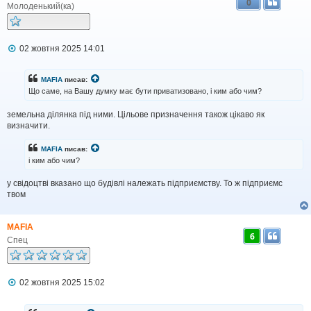
0
Молоденький(ка)
П
02 жовтня 2025 14:01
о
в
і
MAFIA
писав:
д
Що саме, на Вашу думку має бути приватизовано, і ким або чим?
о
м
земельна ділянка під ними. Цільове призначення також цікаво як
л
визначити.
е
н
н
MAFIA
писав:
я
і ким або чим?
у свідоцтві вказано що будівлі належать підприємству. То ж підприємс
твом
MAFIA
6
Спец
П
02 жовтня 2025 15:02
о
в