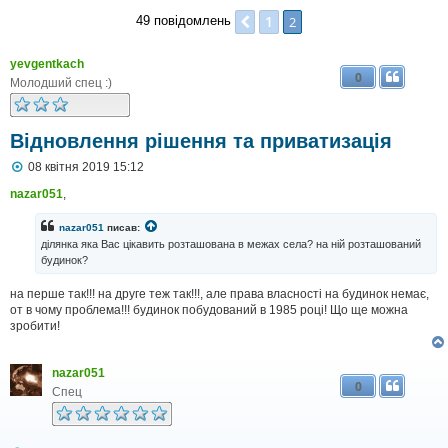
1
Поперед.
2
49 повідомлень
yevgentkach
0
Молодший спец :)
Відновлення рішення та приватизація
П
08 квітня 2019 15:12
о
в
nazar051
,
і
д
nazar051
писав:
о
ділянка яка Вас цікавить розташована в межах села? на ній розташований
м
будинок?
л
е
н
на перше так!!! на друге теж так!!!, але права власності на будинок немає,
н
от в чому проблема!!! будинок побудований в 1985 році! Що ще можна
я
зробити!
nazar051
0
Спец