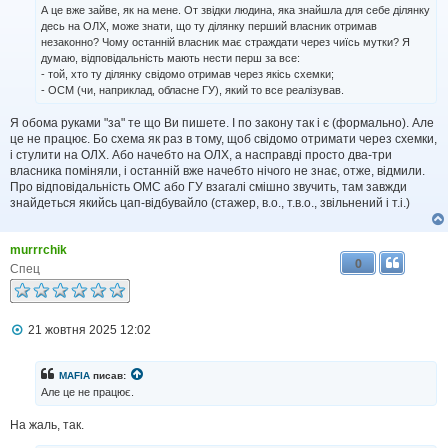
д
А це вже зайве, як на мене. От звідки людина, яка знайшла для себе ділянку
о
десь на ОЛХ, може знати, що ту ділянку перший власник отримав
м
незаконно? Чому останній власник має страждати через чиїсь мутки? Я
л
думаю, відповідальність мають нести перш за все:
е
н
- той, хто ту ділянку свідомо отримав через якісь схемки;
н
- ОСМ (чи, наприклад, обласне ГУ), який то все реалізував.
я
Я обома руками "за" те що Ви пишете. І по закону так і є (формально). Але
це не працює. Бо схема як раз в тому, щоб свідомо отримати через схемки,
і стулити на ОЛХ. Або начебто на ОЛХ, а насправді просто два-три
власника поміняли, і останній вже начебто нічого не знає, отже, відмили.
Про відповідальність ОМС або ГУ взагалі смішно звучить, там завжди
знайдеться якийсь цап-відбувайло (стажер, в.о., т.в.о., звільнений і т.і.)
murrrchik
0
Спец
П
21 жовтня 2025 12:02
о
в
і
MAFIA
писав:
д
Але це не працює.
о
м
На жаль, так.
л
е