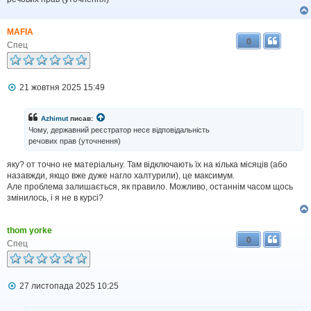
н
н
я
MAFIA
0
Спец
П
21 жовтня 2025 15:49
о
в
і
Azhimut
писав:
д
Чому, державний реєстратор несе відповідальність
о
речових прав (уточнення)
м
л
яку? от точно не матеріальну. Там відключають їх на кілька місяців (або
е
н
назавжди, якщо вже дуже нагло халтурили), це максимум.
н
Але проблема залишається, як правило. Можливо, останнім часом щось
я
змінилось, і я не в курсі?
thom yorke
0
Спец
П
27 листопада 2025 10:25
о
в