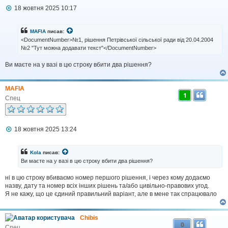
П
18 жовтня 2025 10:17
о
в
і
MAFIA
писав:
д
<DocumentNumber>№1, рішення Петрівської сільської ради від 20.04.2004
о
№2 "Тут можна додавати текст"</DocumentNumber>
м
л
Ви маєте на у вазі в цю строку вбити два рішення?
е
н
н
я
MAFIA
1
Спец
П
18 жовтня 2025 13:24
о
в
і
Kola
писав:
д
Ви маєте на у вазі в цю строку вбити два рішення?
о
м
ні в цю строку вбиваємо номер першого рішення, і через кому додаємо
л
назву, дату та номер всіх інших рішень та/або цивільно-правових угод.
е
н
Я не кажу, що це єдиний правильний варіант, але в мене так спрацювало
н
я
Сhibis
0
Спец