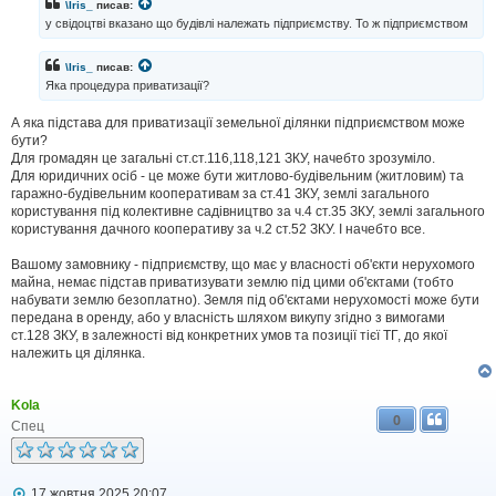
і
\Iris_
писав:
д
у свідоцтві вказано що будівлі належать підприємству. То ж підприємством
о
м
л
\Iris_
писав:
е
Яка процедура приватизації?
н
н
А яка підстава для приватизації земельної ділянки підприємством може
я
бути?
Для громадян це загальні ст.ст.116,118,121 ЗКУ, начебто зрозуміло.
Для юридичних осіб - це може бути житлово-будівельним (житловим) та
гаражно-будівельним кооперативам за ст.41 ЗКУ, землі загального
користування під колективне садівництво за ч.4 ст.35 ЗКУ, землі загального
користування дачного кооперативу за ч.2 ст.52 ЗКУ. І начебто все.
Вашому замовнику - підприємству, що має у власності об'єкти нерухомого
майна, немає підстав приватизувати землю під цими об'єктами (тобто
набувати землю безоплатно). Земля під об'єктами нерухомості може бути
передана в оренду, або у власність шляхом викупу згідно з вимогами
ст.128 ЗКУ, в залежності від конкретних умов та позиції тієї ТГ, до якої
належить ця ділянка.
Kola
0
Спец
П
17 жовтня 2025 20:07