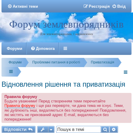
Активні теми
Р
е
є
с
т
р
а
ц
і
я
Вхід
Форум землевпорядників
Реєстрація
Для землевпорядників, і зацікавлених
Форуми
Допомога
Форуми
Проблемні питання в роботі
Приватизація
Відновлення рішення та приватизація
Правила форуму
Будьте уважними! Перед створенням теми перечитайте
Правила форуму
і ще раз перевірте, чи дана тема не існує. Теми,
які дублюють інші, видаляються без попередження! Повідомлення,
які містять не прихований адрес E-mail, видаляються без
попередження!
Відповісти
Пошук
Розшир
В
і
д
п
о
в
і
с
т
и