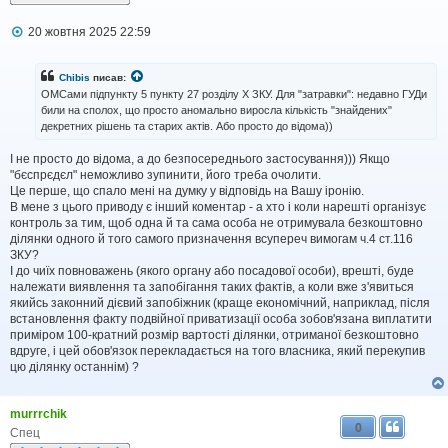
П
20 жовтня 2025 22:59
о
в
і
Сhibis
писав:
д
ОМСами підпункту 5 пункту 27 розділу X ЗКУ. Для "затравки": недавно ГУДи
о
били на сполох, що просто аномально виросла кількість "знайдених"
м
декретних рішень та старих актів. Або просто до відома))
л
е
н
І не просто до відома, а до безпосереднього застосування))) Якщо
н
"бєспрєдєл" неможливо зупинити, його треба очолити.
я
Це перше, що спало мені на думку у відповідь на Вашу іронію.
В мене з цього приводу є інший коментар - а хто і коли нарешті організує
контроль за тим, щоб одна й та сама особа не отримувала безкоштовно
ділянки одного й того самого призначення всупереч вимогам ч.4 ст.116
ЗКУ?
І до чиїх повноважень (якого органу або посадової особи), врешті, буде
належати виявлення та запобігання таких фактів, а коли вже з'явиться
якийсь законний дієвий запобіжник (краще економічний, наприклад, після
встановлення факту подвійної приватизації особа зобов'язана виплатити
приміром 100-кратний розмір вартості ділянки, отриманої безкоштовно
вдруге, і цей обов'язок перекладається на того власника, який перекупив
цю ділянку останнім) ?
murrrchik
0
Спец