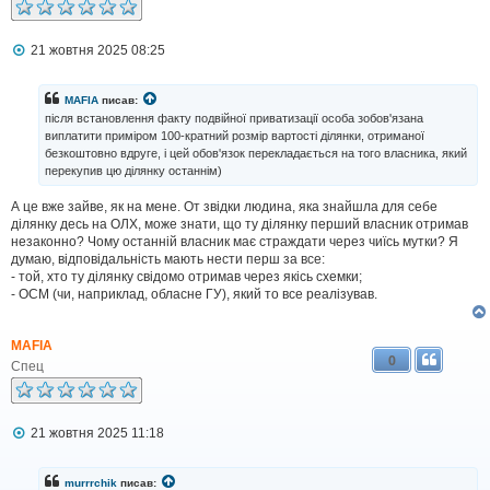
П
21 жовтня 2025 08:25
о
в
і
MAFIA
писав:
д
після встановлення факту подвійної приватизації особа зобов'язана
о
виплатити приміром 100-кратний розмір вартості ділянки, отриманої
м
безкоштовно вдруге, і цей обов'язок перекладається на того власника, який
л
перекупив цю ділянку останнім)
е
н
н
А це вже зайве, як на мене. От звідки людина, яка знайшла для себе
я
ділянку десь на ОЛХ, може знати, що ту ділянку перший власник отримав
незаконно? Чому останній власник має страждати через чиїсь мутки? Я
думаю, відповідальність мають нести перш за все:
- той, хто ту ділянку свідомо отримав через якісь схемки;
- ОСМ (чи, наприклад, обласне ГУ), який то все реалізував.
MAFIA
0
Спец
П
21 жовтня 2025 11:18
о
в
і
murrrchik
писав: