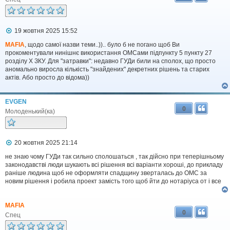
П
19 жовтня 2025 15:52
о
в
MAFIA
, щодо самої назви теми..)).. було б не погано щоб Ви
і
прокоментували нинішнє використання ОМСами підпункту 5 пункту 27
д
розділу X ЗКУ. Для "затравки": недавно ГУДи били на сполох, що просто
о
аномально виросла кількість "знайдених" декретних рішень та старих
м
актів. Або просто до відома))
л
е
н
EVGEN
н
0
я
Молоденький(ка)
П
20 жовтня 2025 21:14
о
в
не знаю чому ГУДи так сильно сполошаться , так дійсно при теперішньому
і
законодавстві люди шукають всі рішення всі варіанти хороші, до прикладу
д
раніше людина щоб не оформляти спадщину зверталась до ОМС за
о
новим рішення і робила проект замість того щоб йти до нотаріуса от і все
м
л
е
MAFIA
н
0
н
Спец
я