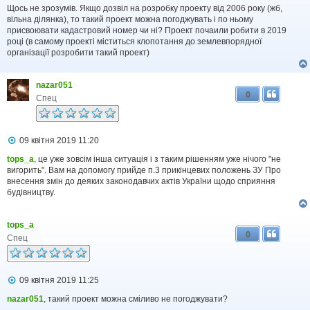
в
Щось не зрозумів. Якщо дозвіл на розробку проекту від 2006 року (жб,
і
вільна ділянка), то такий проект можна погоджувать і по ньому
д
присвоювати кадастровий номер чи ні? Проект почаили робити в 2019
о
році (в самому проекті міститься клопотання до землевпорядної
м
організації розробити такий проект)
л
е
н
nazar051
н
0
я
Спец
П
09 квітня 2019 11:20
о
в
tops_a
, це уже зовсім інша ситуація і з таким рішенням уже нічого "не
і
вигорить". Вам на допомогу прийде п.3 прикінцевих положень ЗУ Про
д
внесення змін до деяких законодавчих актів України щодо сприяння
о
будівництву.
м
л
е
tops_a
н
0
н
Спец
я
П
09 квітня 2019 11:25
о
в
nazar051
, такий проект можна сміливо не погоджувати?
і