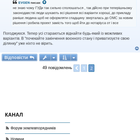
і
EVGEN
писав:
д
не знаю чому ГУДи так сильно сполошаться , так дійсно при теперішньому
о
законодавстві люди шукають всі рішення всі варіанти хороші, до прикладу
м
раніше людина щоб не оформляти спадщину зверталась до ОМС за новим
л
рішення і робила проект замість того щоб йти до нотаріуса от і все
е
н
н
Погоджуюся. Тепер усі стараються віднайти будь-який із можливих
я
варіантів. В "почекайте закінчення воєнного стану і приватизуєте свою
ділянку" уже ніхто не вірить.
Відповісти
В
і
д
п
о
в
і
с
т
и
1
Поперед.
2
49 повідомлень
КАНАЛ
Форум землевпорядників
Новини