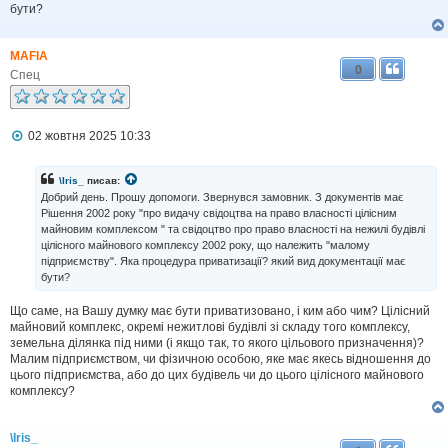
бути?
е
н
н
я
MAFIA
0
Спец
П
02 жовтня 2025 10:33
о
в
і
\Iris_
писав:
д
Добрий день. Прошу допомоги. Звернувся замовник. З документів має
о
Рішення 2002 року "про видачу свідоцтва на право власності цілісним
м
майновим комплексом " та свідоцтво про право власності на нежилі будівлі
л
цілісного майнового комплексу 2002 року, що належить "малому
е
н
підприємству". Яка процедура приватизації? який вид документації має
н
бути?
я
Що саме, на Вашу думку має бути приватизовано, і ким або чим? Цілісний
майновий комплекс, окремі нежитлові будівлі зі складу того комплексу,
земельна ділянка під ними (і якщо так, то якого цільового призначення)?
Малим підприємством, чи фізичною особою, яке має якесь відношення до
цього підприємства, або до цих будівель чи до цього цілісного майнового
комплексу?
\Iris_