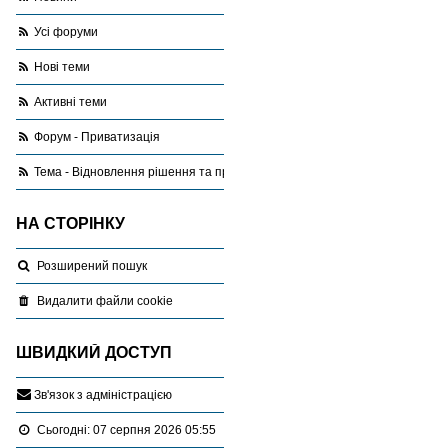
Усі форуми
Нові теми
Активні теми
Форум - Приватизація
Тема - Відновлення рішення та приватизація
НА СТОРІНКУ
Розширений пошук
Видалити файли cookie
ШВИДКИЙ ДОСТУП
З
в
'
я
з
о
к
з
а
д
м
і
н
і
с
т
р
а
ц
і
є
ю
Сьогодні: 07 серпня 2026 05:55