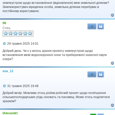
д
землеустрою щодо встановлення (відновлення) меж земельної ділянки?
о
Землекористувач юридична особа, земельна ділянка перебуває в
м
постійному користуванні.
л
е
н
flit
н
0
я
Спец
П
29 травня 2025 14:01
о
в
Добрий день. Чи є у когось зразок проекту землеустрою щодо
і
встановлення межі водоохоронної зони та прибережної захисної смуги
д
озера?
о
м
л
ana_12
е
0
н
н
я
П
31 травня 2025 19:48
о
в
Добрий вечір. Можливо хтось робив робочий проект щодо поліпшення
і
сільськогосподарських угідь сіножать та пасовищ. Може хтось поділитися
д
зразком?
о
м
л
IAlexandrI
е