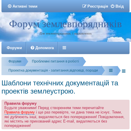
Активні теми
Р
е
є
с
т
р
а
ц
і
я
Вхід
Форум землевпорядників
Реєстрація
Для землевпорядників, і зацікавлених
Форуми
Допомога
Форуми
Проблемні питання в роботі
Проектна документація - запитання,відповіді, поради
Шаблони технічних документацій та
проектів землеустрою.
Правила форуму
Будьте уважними! Перед створенням теми перечитайте
Правила форуму
і ще раз перевірте, чи дана тема не існує. Теми,
які дублюють інші, видаляються без попередження! Повідомлення,
які містять не прихований адрес E-mail, видаляються без
попередження!