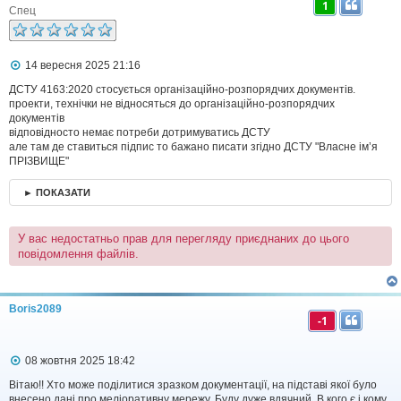
1
н
Спец
н
я
П
14 вересня 2025 21:16
о
в
ДСТУ 4163:2020 стосується організаційно-розпорядчих документів.
і
проекти, технічки не відносяться до організаційно-розпорядчих
д
документів
о
відповідносто немає потреби дотримуватись ДСТУ
м
але там де ставиться підпис то бажано писати згідно ДСТУ "Власне ім’я
л
ПРІЗВИЩЕ"
е
н
н
► ПОКАЗАТИ
я
У вас недостатньо прав для перегляду приєднаних до цього
повідомлення файлів.
Boris2089
-1
П
08 жовтня 2025 18:42
о
в
Вітаю!! Хто може поділитися зразком документації, на підставі якої було
і
внесено дані про меліоративну мережу. Буду дуже вдячний. В кого є і кому