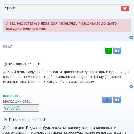
о
м
Spoiler
л
е
н
н
У вас недостатньо прав для перегляду приєднаних до цього
я
повідомлення файлів.
OksZ
1
П
16 січня 2025 12:19
о
в
Добрий день. Буду вперше робити проект землеустрою щодо організації і
і
встановлення меж територій природно-заповідного фонду (заказник
д
місцевого значення), поділитися, будь ласка, зразком.
о
м
л
madsam
е
0
н
Молодший спец :)
н
я
П
11 березня 2025 14:01
о
в
Доброго дня. Підкажіть будь ласка, можливо у когось залишився чи є
і
зразок рішення землекористувача на розробку технічної документації із