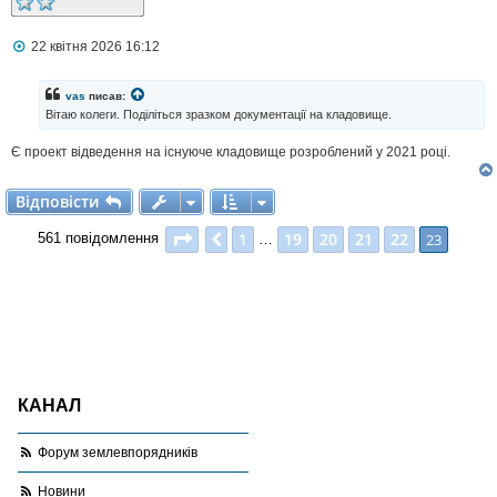
н
я
П
22 квітня 2026 16:12
о
в
і
vas
писав:
д
Вітаю колеги. Поділіться зразком документації на кладовище.
о
м
Є проект відведення на існуюче кладовище розроблений у 2021 році.
л
е
н
Відповісти
В
і
д
п
о
в
і
с
т
и
н
я
Сторінка
23
з
23
1
19
20
21
22
Поперед.
23
561 повідомлення
…
КАНАЛ
Форум землевпорядників
Новини