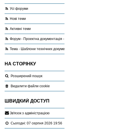
Усі форуми
Нові теми
Активні теми
Форум - Проектна документація - запитання,відповіді, поради
Тема - Шаблони технічних документацій та проектів землеустрою.
НА СТОРІНКУ
Розширений пошук
Видалити файли cookie
ШВИДКИЙ ДОСТУП
З
в
'
я
з
о
к
з
а
д
м
і
н
і
с
т
р
а
ц
і
є
ю
Сьогодні: 07 серпня 2026 19:56