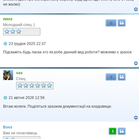
д
не жалко)
о
м
л
waxa
е
0
н
Молодший спец :)
н
я
П
23 грудня 2025 22:37
о
в
Підскажіть будь ласка хто як робе данний вид роботи? можливо є зразок
і
д
о
м
vas
л
0
е
Спец
н
н
я
П
21 квітня 2026 12:56
о
в
Вітаю колеги. Поділіться зразком документації на кладовище.
і
д
о
м
Boss
л
1
е
Вже не початківець
н