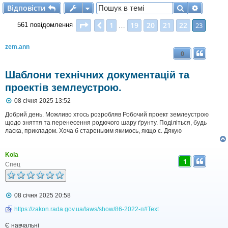
Відповісти
Пошук
Розшир
В
і
д
п
о
в
і
с
т
и
Сторінка
23
з
23
1
19
20
21
22
Поперед.
23
561 повідомлення
…
zem.ann
0
Шаблони технічних документацій та
проектів землеустрою.
П
08 січня 2025 13:52
о
в
Добрий день. Можливо хтось розробляв Робочий проект землеустрою
і
щодо зняття та перенесення родючого шару ґрунту. Поділіться, будь
д
ласка, прикладом. Хоча б стареньким якимось, якщо є. Дякую
о
м
л
Kola
е
1
н
Спец
н
я
П
08 січня 2025 20:58
о
в
https://zakon.rada.gov.ua/laws/show/86-2022-п#Text
і
д
Є навчальні