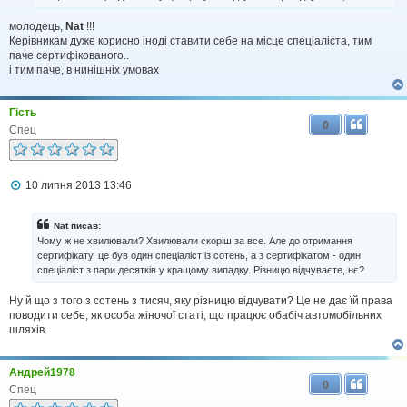
е
н
молодець,
Nat
!!!
н
Керівникам дуже корисно іноді ставити себе на місце спеціаліста, тим
я
паче сертифікованого..
і тим паче, в нинішніх умовах
Гість
0
Спец
П
10 липня 2013 13:46
о
в
і
Nat писав:
д
Чому ж не хвилювали? Хвилювали скоріш за все. Але до отримання
о
сертифікату, це був один спеціаліст із сотень, а з сертифікатом - один
м
спеціаліст з пари десятків у кращому випадку. Різницю відчуваєте, нє?
л
е
н
Ну й що з того з сотень з тисяч, яку різницю відчувати? Це не дає їй права
н
поводити себе, як особа жіночої статі, що працює обабіч автомобільних
я
шляхів.
Андрей1978
0
Спец