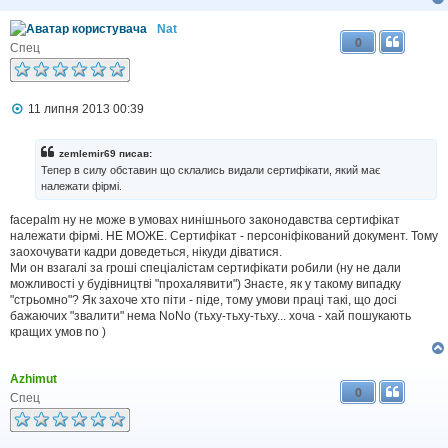
Nat
0
Спец
П
11 липня 2013 00:39
о
в
і
zemlemir69 писав:
д
Тепер в силу обставин що склались видали сертифікати, який має
о
належати фірмі.
м
л
facepalm ну не може в умовах нинішнього законодавства сертифікат
е
н
належати фірмі. НЕ МОЖЕ. Сертифікат - персоніфікований документ. Тому
н
заохочувати кадри доведеться, нікуди діватися.
я
Ми он взагалі за гроші спеціалістам сертифікати робили (ну не дали
можливості у будівництві "прохалявити") Знаєте, як у такому випадку
"стрьомно"? Як захоче хто піти - піде, тому умови праці такі, що досі
бажаючих "звалити" нема NoNo (тьху-тьху-тьху... хоча - хай пошукають
кращих умов no )
Azhimut
0
Спец