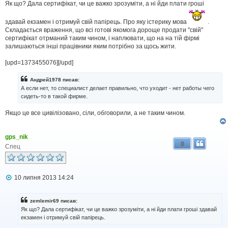
Як що? Дала сертифікат, чи це важко зрозуміти, а ні йди плати гроші
е
н
н
здавай екзамен і отримуй свій папірець. Про яку істерику мова
.
я
Складається враження, що всі готові якомога дороще продати "свій"
сертифікат отрманий таким чином, і наплювати, що на на тій фірмі
залишаються інші працівники яким потрібно за щось жити.
[upd=1373455076][/upd]
Андрей1978 писав:
А если нет, то специалист делает правильно, что уходит - нет работы чего
сидеть-то в такой фирме.
Якщо це все цивілізовано, сіли, обговорили, а не таким чином.
gps_nik
0
Спец
П
10 липня 2013 14:24
о
в
і
zemlemir69 писав:
д
Як що? Дала сертифікат, чи це важко зрозуміти, а ні йди плати гроші здавай
о
екзамен і отримуй свій папірець.
м
л