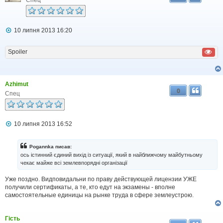
П
10 липня 2013 16:20
о
в
і
Spoiler
д
о
м
л
Azhimut
е
0
н
Спец
н
я
П
10 липня 2013 16:52
о
в
і
Pogannka писав:
д
ось істинний єдиний вихід із ситуації, який в найближчому майбутньому
о
чекає майже всі землевпорядні організації
м
л
Уже поздно. Видповидальни по праву действующей лицензии УЖЕ
е
н
получили сертификаты, а те, кто едут на экзамены - вполне
н
самостоятельные единицы на рынке труда в сфере землеустрою.
я
Гість