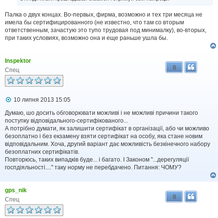
Палка о двух концах. Во-первых, фирма, возможно и тех три месяца не
имела бы сертифицированного (не известно, что там со вторым
ответственным, зачастую это тупо трудовая под минималку), во-вторых,
при таких условиях, возможно она и еще раньше ушла бы.
Inspektor
0
Спец
П
10 липня 2013 15:05
о
в
Думаю, шо досить обговорювати можливі і не можливі причини такого
і
поступку відповідального-сертифікованого...
д
А потрібно думати, як залишити сертифікат в організації, або чи можливо
о
безоплатно і без екзамену взяти сертифікат на особу, яка стане новим
м
відповідальним. Хоча, другий варіант дає можливість безкінечного набору
л
безоплатних сертифікатів.
е
Повторюсь, таких випадків буде... і багато. І Законом "...дерегуляції
н
н
госпдіяльності...." таку норму не перебдачено. Питання: ЧОМУ?
я
gps_nik
0
Спец