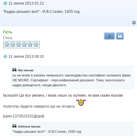
П
11 липня 2013 01:21
о
в
"Кадры решают все!" - И.В.Сталин, 1935 год.
і
д
о
м
Гість
л
0
е
Спец
н
н
я
П
11 липня 2013 09:10
о
в
і
Nat писав:
д
ну не може в умовах нинішнього законодавства сертифікат належати фірмі.
о
НЕ МОЖЕ. Сертифікат - персоніфікований документ. Тому заохочувати
м
кадри доведеться, нікуди діватися.
л
е
н
facepalm Це все умовно, і мова лише за халявні, чи вам скажи корови
н
я
полетіли, будете говорити що не літають
.
[upd=1373523101][/upd]
Azhimut писав:
"Кадры решают все!" - И.В.Сталин, 1935 год.