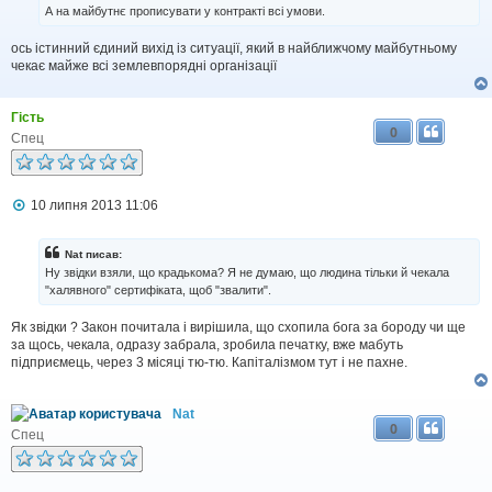
д
А на майбутнє прописувати у контракті всі умови.
о
м
ось істинний єдиний вихід із ситуації, який в найближчому майбутньому
л
чекає майже всі землевпорядні організації
е
н
н
я
Гість
0
Спец
П
10 липня 2013 11:06
о
в
і
Nat писав:
д
Ну звідки взяли, що крадькома? Я не думаю, що людина тільки й чекала
о
"халявного" сертифіката, щоб "звалити".
м
л
Як звідки ? Закон почитала і вирішила, що схопила бога за бороду чи ще
е
н
за щось, чекала, одразу забрала, зробила печатку, вже мабуть
н
підприємець, через 3 місяці тю-тю. Капіталізмом тут і не пахне.
я
Nat
0
Спец