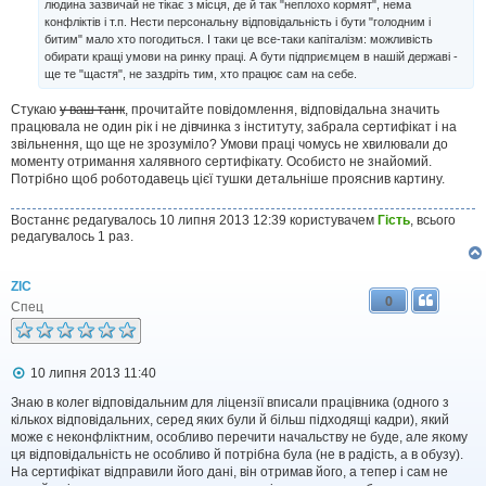
людина зазвичай не тікає з місця, де й так "неплохо кормят", нема
м
конфліктів і т.п. Нести персональну відповідальність і бути "голодним і
л
битим" мало хто погодиться. І таки це все-таки капіталізм: можливість
е
н
обирати кращі умови на ринку праці. А бути підприємцем в нашій державі -
н
ще те "щастя", не заздріть тим, хто працює сам на себе.
я
Стукаю
у ваш танк
, прочитайте повідомлення, відповідальна значить
працювала не один рік і не дівчинка з інституту, забрала сертифікат і на
звільнення, що ще не зрозуміло? Умови праці чомусь не хвилювали до
моменту отримання халявного сертифікату. Особисто не знайомий.
Потрібно щоб роботодавець цієї тушки детальніше прояснив картину.
Востаннє редагувалось 10 липня 2013 12:39 користувачем
Гість
, всього
редагувалось 1 раз.
ZIC
0
Спец
П
10 липня 2013 11:40
о
в
Знаю в колег відповідальним для ліцензії вписали працівника (одного з
і
кількох відповідальних, серед яких були й більш підходящі кадри), який
д
може є неконфліктним, особливо перечити начальству не буде, але якому
о
ця відповідальність не особливо й потрібна була (не в радість, а в обузу).
м
На сертифікат відправили його дані, він отримав його, а тепер і сам не
л