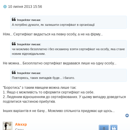
П
10 липня 2013 15:56
о
в
і
Inspektor писав:
д
А потрібно думати, як залишити сертифікат в організації
о
м
Ніяк... Сертифікат видається на певну особу, а не на фірму...
л
е
н
Inspektor писав:
н
чи можливо безоплатно і без екзамену взяти сертифікат на особу, яка стане
я
новим відповідальним.
Не можна... Безоплатно сертифікат видавався лише на одну особу...
Inspektor писав:
Повторюсь, таких випадків буде... і багато.
"Боротись" з таким явищем можна лише так:
1. Якщо є можливість то оформити сертифікат на себе.
2. Людяним відношенням до сертифікованих. У цьому випадку доведеться
поділитися частиною прибутків.
Інших варіантів я не бачу... Можливо спільнота придумає ще щось...
Alexxp
0
Спец