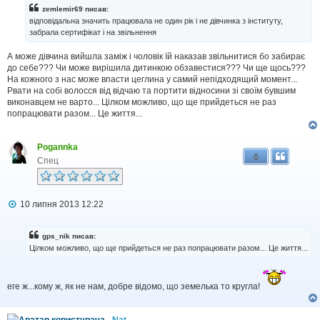
zemlemir69 писав:
відповідальна значить працювала не один рік і не дівчинка з інституту,
забрала сертифікат і на звільнення
А може дівчина вийшла заміж і чоловік їй наказав звільнитися бо забирає
до себе??? Чи може вирішила дитинкою обзавестися??? Чи ще щось???
На кожного з нас може впасти цеглина у самий непідходящий момент...
Рвати на собі волосся від відчаю та портити відносини зі своїм бувшим
виконавцем не варто... Цілком можливо, що ще прийдеться не раз
попрацювати разом... Це життя...
Pogannka
0
Спец
П
10 липня 2013 12:22
о
в
і
gps_nik писав:
д
Цілком можливо, що ще прийдеться не раз попрацювати разом... Це життя...
о
м
л
е
еге ж...кому ж, як не нам, добре відомо, що земелька то кругла!
н
н
я
Nat