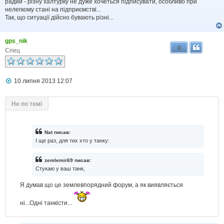
радий - різну халтурку не дуже хочеться підписувати, особливо при
е
нелегкому стані на підприємстві...
н
н
Так, що ситуації дійсно бувають різні...
я
gps_nik
0
Спец
П
10 липня 2013 12:07
о
в
і
Не по темі
д
о
м
л
Nat писав:
е
І ще раз, для тих хто у танку:
н
н
я
zemlemir69 писав:
Стукаю у ваш танк,
Я думав що це землевпорядний форум, а як виявляється
ні...Одні танкісти...