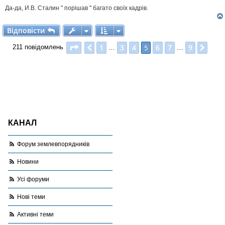
Да-да, И.В. Сталин " порішав " багато своїх кадрів.
Відповісти
В
і
д
п
о
в
і
с
т
и
Сторінка
5
з
9
1
3
4
6
7
9
Поперед.
5
Далі
211 повідомлень
…
…
КАНАЛ
Форум землевпорядників
Новини
Усі форуми
Нові теми
Активні теми