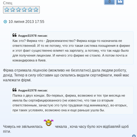
0
Спец
П
10 липня 2013 17:55
о
в
і
Андрей1978 писав:
д
Как это? Фирма что - Держземагенство? Фирма когда-то назначила ее
о
ответственной. И то не потому, что это такая система поощрения в фирме
м
и этот факт существенно влияет на зарплату, а потому, что так надо было
л
для получения лицензии. И ничего это фирме не стоило. А потом почта и
е
н
командировка в Киев.
н
я
Фірма отримала ліцензію (можливо не безплатно) дала людям роботу,
дохід. Тепер в силу обставин що склались видали сертифікати, який має
належати фірмі.
Андрей1978 писав:
Палка о двух концах. Во-первых, фирма, возможно и тех три месяца не
имела бы сертифицированного (не известно, что там со вторым
ответственным, зачастую это тупо трудовая под минималку), во-вторых,
при таких условиях, возможно она и еще раньше ушла бы.
Чомусь не звільнилась
чекала , хоча часу було хоч відбавляй щоб
піти.