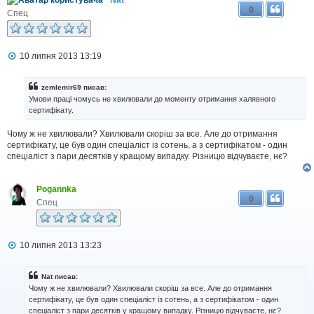
0
Спец
П
10 липня 2013 13:19
о
в
і
zemlemir69 писав:
д
Умови праці чомусь не хвилювали до моменту отримання халявного
о
сертифікату.
м
л
Чому ж не хвилювали? Хвилювали скоріш за все. Але до отримання
е
н
сертифікату, це був один спеціаліст із сотень, а з сертифікатом - один
н
спеціаліст з пари десятків у кращому випадку. Різницю відчуваєте, нє?
я
Pogannka
0
Спец
П
10 липня 2013 13:23
о
в
і
Nat писав:
д
Чому ж не хвилювали? Хвилювали скоріш за все. Але до отримання
о
сертифікату, це був один спеціаліст із сотень, а з сертифікатом - один
м
спеціаліст з пари десятків у кращому випадку. Різницю відчуваєте, нє?
л