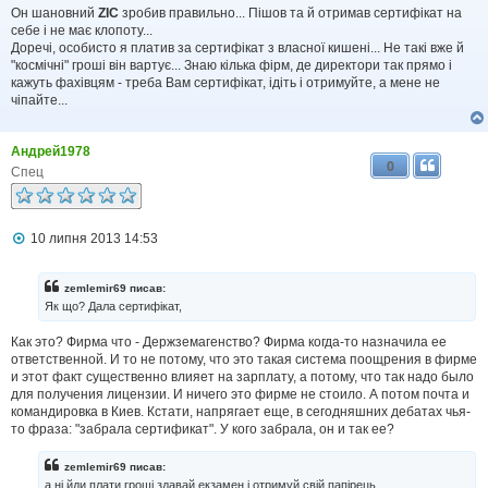
Он шановний
ZIC
зробив правильно... Пішов та й отримав сертифікат на
е
н
себе і не має клопоту...
н
Доречі, особисто я платив за сертифікат з власної кишені... Не такі вже й
я
"космічні" гроші він вартує... Знаю кілька фірм, де директори так прямо і
кажуть фахівцям - треба Вам сертифікат, ідіть і отримуйте, а мене не
чіпайте...
Андрей1978
0
Спец
П
10 липня 2013 14:53
о
в
і
zemlemir69 писав:
д
Як що? Дала сертифікат,
о
м
Как это? Фирма что - Держземагенство? Фирма когда-то назначила ее
л
ответственной. И то не потому, что это такая система поощрения в фирме
е
н
и этот факт существенно влияет на зарплату, а потому, что так надо было
н
для получения лицензии. И ничего это фирме не стоило. А потом почта и
я
командировка в Киев. Кстати, напрягает еще, в сегодняшних дебатах чья-
то фраза: "забрала сертификат". У кого забрала, он и так ее?
zemlemir69 писав:
а ні йди плати гроші здавай екзамен і отримуй свій папірець.