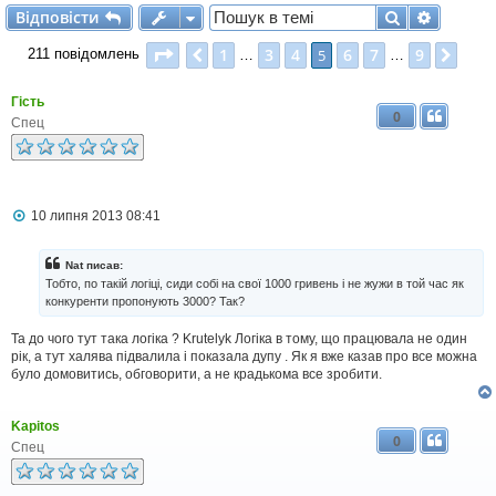
Відповісти
Пошук
Розшир
В
і
д
п
о
в
і
с
т
и
Сторінка
5
з
9
1
3
4
6
7
9
Поперед.
5
Далі
211 повідомлень
…
…
Гість
0
Спец
П
10 липня 2013 08:41
о
в
і
Nat писав:
д
Тобто, по такій логіці, сиди собі на свої 1000 гривень і не жужи в той час як
о
конкуренти пропонують 3000? Так?
м
л
Та до чого тут така логіка ? Krutelyk Логіка в тому, що працювала не один
е
н
рік, а тут халява підвалила і показала дупу . Як я вже казав про все можна
н
було домовитись, обговорити, а не крадькома все зробити.
я
Kapitos
0
Спец