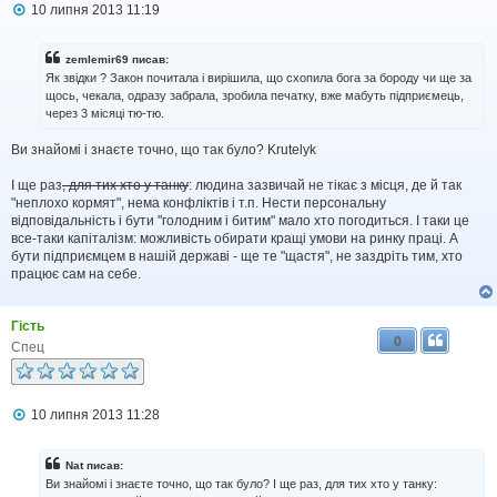
П
10 липня 2013 11:19
о
в
і
zemlemir69 писав:
д
Як звідки ? Закон почитала і вирішила, що схопила бога за бороду чи ще за
о
щось, чекала, одразу забрала, зробила печатку, вже мабуть підприємець,
м
через 3 місяці тю-тю.
л
е
н
Ви знайомі і знаєте точно, що так було? Krutelyk
н
я
І ще раз
, для тих хто у танку
: людина зазвичай не тікає з місця, де й так
"неплохо кормят", нема конфліктів і т.п. Нести персональну
відповідальність і бути "голодним і битим" мало хто погодиться. І таки це
все-таки капіталізм: можливість обирати кращі умови на ринку праці. А
бути підприємцем в нашій державі - ще те "щастя", не заздріть тим, хто
працює сам на себе.
Гість
0
Спец
П
10 липня 2013 11:28
о
в
і
Nat писав:
д
Ви знайомі і знаєте точно, що так було? І ще раз, для тих хто у танку:
о