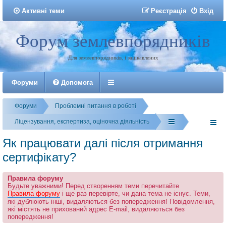
Активні теми
Р
е
є
с
т
р
а
ц
і
я
Вхід
Форум землевпорядників
Реєстрація
Для землевпорядників, і зацікавлених
Форуми
Допомога
Форуми
Проблемні питання в роботі
Ліцензування, експертиза, оціночна діяльність
Як працювати далі після отримання
сертифікату?
Правила форуму
Будьте уважними! Перед створенням теми перечитайте
Правила форуму
і ще раз перевірте, чи дана тема не існує. Теми,
які дублюють інші, видаляються без попередження! Повідомлення,
які містять не прихований адрес E-mail, видаляються без
попередження!