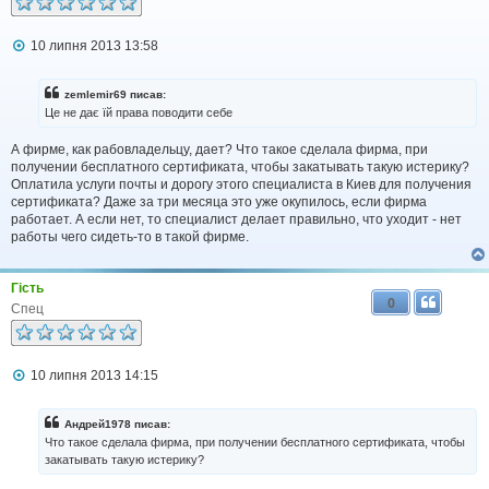
П
10 липня 2013 13:58
о
в
і
zemlemir69 писав:
д
Це не дає їй права поводити себе
о
м
А фирме, как рабовладельцу, дает? Что такое сделала фирма, при
л
получении бесплатного сертификата, чтобы закатывать такую истерику?
е
н
Оплатила услуги почты и дорогу этого специалиста в Киев для получения
н
сертификата? Даже за три месяца это уже окупилось, если фирма
я
работает. А если нет, то специалист делает правильно, что уходит - нет
работы чего сидеть-то в такой фирме.
Гість
0
Спец
П
10 липня 2013 14:15
о
в
і
Андрей1978 писав:
д
Что такое сделала фирма, при получении бесплатного сертификата, чтобы
о
закатывать такую истерику?
м
л