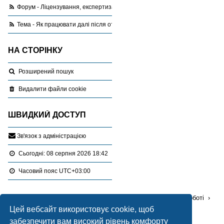
Форум - Ліцензування, експертиза, оціночна діяльність
Тема - Як працювати далі після отримання сертифікату?
НА СТОРІНКУ
Розширений пошук
Видалити файли cookie
ШВИДКИЙ ДОСТУП
З
в
'
я
з
о
к
з
а
д
м
і
н
і
с
т
р
а
ц
і
є
ю
Сьогодні: 08 серпня 2026 18:42
Часовий пояс
UTC+03:00
Перейти :
Портал
Форуми
Проблемні питання в роботі
Цей вебсайт використовує cookie, щоб
Ліцензування, експертиза, оціночна діяльність
забезпечити вам високий рівень комфорту