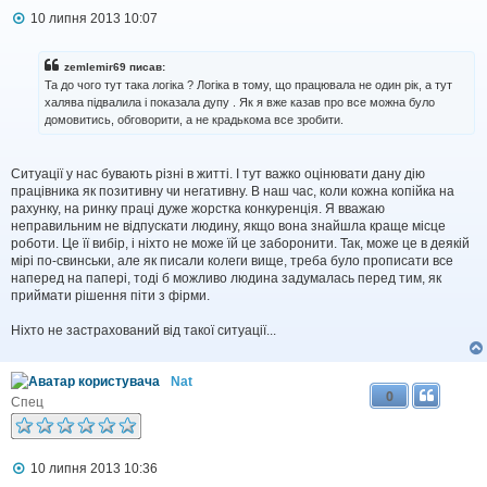
П
10 липня 2013 10:07
о
в
і
zemlemir69 писав:
д
Та до чого тут така логіка ? Логіка в тому, що працювала не один рік, а тут
о
халява підвалила і показала дупу . Як я вже казав про все можна було
м
домовитись, обговорити, а не крадькома все зробити.
л
е
н
н
Ситуації у нас бувають різні в житті. І тут важко оцінювати дану дію
я
працівника як позитивну чи негативну. В наш час, коли кожна копійка на
рахунку, на ринку праці дуже жорстка конкуренція. Я вважаю
неправильним не відпускати людину, якщо вона знайшла краще місце
роботи. Це її вибір, і ніхто не може їй це заборонити. Так, може це в деякій
мірі по-свинськи, але як писали колеги вище, треба було прописати все
наперед на папері, тоді б можливо людина задумалась перед тим, як
приймати рішення піти з фірми.
Ніхто не застрахований від такої ситуації...
Nat
0
Спец
П
10 липня 2013 10:36
о