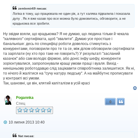
в
і
zemlemir69 писав:
д
Логіка в тому, що працювала не один рік, а тут халява підвалила і показала
о
дупу . Як я вже казав про все можна було домовитись, обговорити, а не
м
крадькома все зробити.
л
е
н
Ну звідки взяли, що крадькома? Я не думаю, що людина тільки й чекала
н
"халявного" сертифіката, щоб "звалити". Думаю усе простіше і
я
банальніше: десь по специфіці роботи довелось стикнутись з
конкурентами, поговорили про те та се, між ділом обговорили сертифікати
та зарплати (ну хто про таке не говорить?) У результаті "засланий
казачок" або сам володіє фірмою, або доніс інфу шефу, конкуренти
зорієнтувалися, запропонували кращі умови праці і вуаля. Вихід -
нинішньому роботодавцю слід зацікавити співробітника залишитися. Як ні,
то нічого й жалітися на "сучу натуру людську". А на майбутнє прописувати
у контракті всі умови.
Так, шановні, це він, клятий капіталізм в усій красі
Pogannka
0
Спец
П
10 липня 2013 10:40
о
в
і
Nat писав: