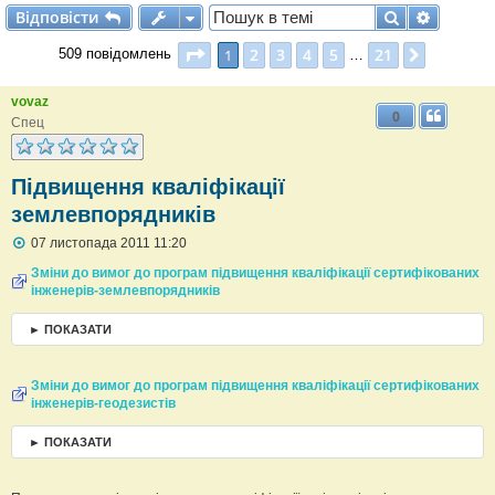
Відповісти
Пошук
Розшир
В
і
д
п
о
в
і
с
т
и
Сторінка
1
з
21
2
3
4
5
21
1
Далі
509 повідомлень
…
vovaz
0
Спец
Підвищення кваліфікації
землевпорядників
П
07 листопада 2011 11:20
о
в
Зміни до вимог до програм підвищення кваліфікації сертифікованих
і
інженерів-землевпорядників
д
о
► ПОКАЗАТИ
м
л
е
н
Зміни до вимог до програм підвищення кваліфікації сертифікованих
н
інженерів-геодезистів
я
► ПОКАЗАТИ