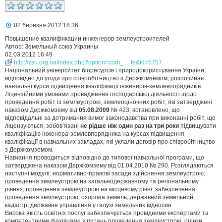
П
02 березня 2012 18:36
о
в
Повышение квалификации инженеров-землеустроителей
і
Автор: Земельный союз Украины
д
02.03.2012 16:49
о
http://zsu.org.ua/index.php?option=com_ ... le&id=5757
м
Національний університет біоресурсів і природокористування України,
л
відповідно до угоди про співробітництво з Держкомземом, розпочинає
е
навчальні курси підвищення кваліфікації інженерів-землевпорядників.
н
н
Ліцензійними умовами провадження господарської діяльності щодо
я
проведення робіт із землеустрою, землеоціночних робіт, які затверджені
наказом Держкомзему від
05.08.2009
№ 423, встановлено, що
відповідальні за дотримання вимог законодавства при виконанні робіт, що
ліцензуються, зобов’язані
не рідше ніж один раз на три роки
підвищувати
кваліфікацію інженера-землевпорядника на курсах підвищення
кваліфікації в навчальних закладах, які уклали договір про співробітництво
з Держкомземом.
Навчання проводиться відповідно до типової навчальної програми, що
затверджена наказом Держкомзему від 01.04.2010 № 290. Розглядаються
наступні модулі: нормативно-правові засади здійснення землеустрою;
проведення землеустрою на загальнодержавному та регіональному
рівнях; проведення землеустрою на місцевому рівні; забезпечення
проведення землеустрою; охорона земель; державний земельний
кадастр; державне управління у галузі земельних відносин.
Висока якість освітніх послуг забезпечується провідними експертами та
компетентними фахівцями з питань проведення землеустрою, оцінки