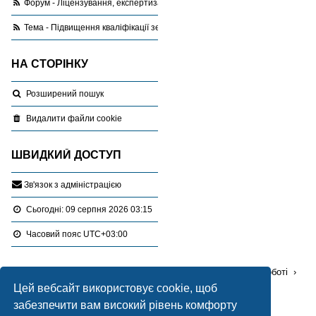
Форум - Ліцензування, експертиза, оціночна діяльність
Тема - Підвищення кваліфікації землевпорядників
НА СТОРІНКУ
Розширений пошук
Видалити файли cookie
ШВИДКИЙ ДОСТУП
З
в
'
я
з
о
к
з
а
д
м
і
н
і
с
т
р
а
ц
і
є
ю
Сьогодні: 09 серпня 2026 03:15
Часовий пояс
UTC+03:00
Перейти :
Портал
Форуми
Проблемні питання в роботі
Цей вебсайт використовує cookie, щоб
Ліцензування, експертиза, оціночна діяльність
забезпечити вам високий рівень комфорту