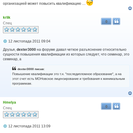
организацией может повысить квалификацию ....
krlik
0
Спец
П
12 листопада 2011 09:04
о
в
Друзья,
dexter3000
на форуме давал четкое разъяснение относительно
і
сущности повышения квалификации из которых следует, что семинар, это
д
семинар, а
о
м
dexter3000 писав:
л
Повышение квалификации это т.н. "последипломное образование", а на
е
н
этот счет есть МОНовское лицензирование и требования к минимальным
н
программам.
я
Hmelya
0
Спец
П
12 листопада 2011 13:09
о