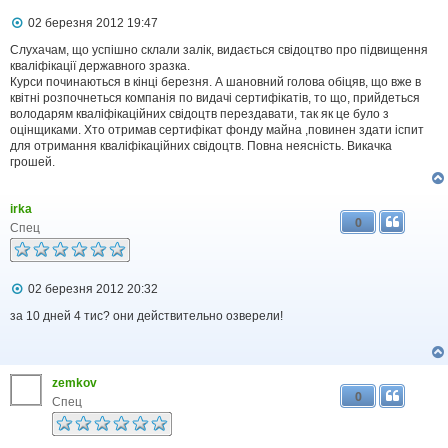
П
02 березня 2012 19:47
о
в
Слухачам, що успішно склали залік, видається свідоцтво про підвищення
і
кваліфікації державного зразка.
д
Курси починаються в кінці березня. А шановний голова обіцяв, що вже в
о
квітні розпочнеться компанія по видачі сертифікатів, то що, прийдеться
м
володарям кваліфікаційних свідоцтв перездавати, так як це було з
л
оцінщиками. Хто отримав сертифікат фонду майна ,повинен здати іспит
е
для отримання кваліфікаційних свідоцтв. Повна неясність. Викачка
н
н
грошей.
я
irka
0
Спец
П
02 березня 2012 20:32
о
в
за 10 дней 4 тис? они действительно озверели!
і
д
о
м
zemkov
л
0
е
Спец
н
н
я