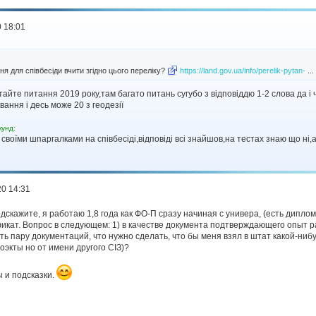
 18:01
ня для співбесіди вчити згідно цього переліку?
https://land.gov.ua/info/perelik-pytan-
...
итайте питання 2019 року,там багато питань сугубо з відповіддю 1-2 слова да і
ання і десь може 20 з геодезії
кунд:
своїми шпаргалками на співбесіді,відповіді всі знайшов,на тестах знаю що ні,
20 14:31
дскажите, я работаю 1,8 года как ФО-П сразу начиная с универа, (есть дипло
кат. Вопрос в следующем: 1) в качестве документа подтверждающего опыт раб
ть пару документаций, что нужно сделать, что бы меня взял в штат какой-ниб
оэкты но от имени другого СІЗ)?
 и подсказки.