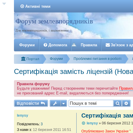
Активні теми
Форум землевпорядників
Реєстрація
Для землевпорядників, і зацікавлених
Форуми
Допомога
Правила
З
в
'
я
з
о
к
з
а
Форуми
Проблемні питання в роботі
Портал
Сертифікація замість ліцензій 
Правила форуму
Будьте уважними! Перед створенням теми перечитайте
Правил
не прихований адрес E-mail, видаляються без попередження!
Відповісти
Пошу
Р
В
і
д
п
о
в
і
с
т
и
Сертифікація за
lenysy
П
lenysy
»
06 березня 2012 
Повідомлень:
3
о
З нами з:
12 березня 2011 16:51
в
Опубліковано Закон України "