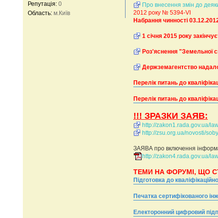
Репутація:
0
і
Про внесення змін до деяки
д
2012 року № 5394-VI
Область:
м.Київ
о
Набрання чинності 03.12.201
м
л
1 січня 2015 року закінчу
е
н
н
Роз'яснення "Земельної с
я
Держземагентство надало 
Перелік питань до кваліфіка
Перелік питань до кваліфіка
!!! ЗРАЗКИ ЗАЯВ:
http://zakon1.rada.gov.ua/l
http://zsu.org.ua/novosti/sob
ЗАЯВА про включення інформа
http://zakon4.rada.gov.ua/law
ТЕМИ НА ФОРУМІ, ЩО С
Підготовка до кваліфікаційн
Печатка сертифікованого ін
Електоронний цифровий під