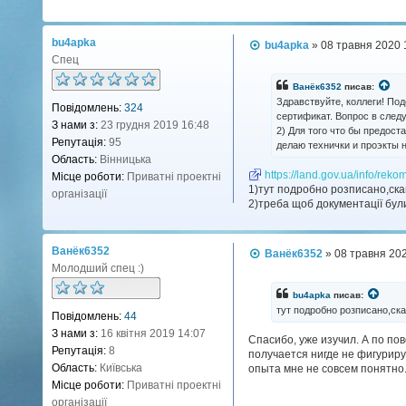
bu4apka
П
bu4apka
»
08 травня 2020 
о
Спец
в
і
Ванёк6352
писав:
д
Здравствуйте, коллеги! Под
Повідомлень:
324
о
сертификат. Вопрос в след
м
З нами з:
23 грудня 2019 16:48
2) Для того что бы предост
л
Репутація:
95
делаю технички и проэкты н
е
н
Область:
Вінницька
н
https://land.gov.ua/info/rekom
Місце роботи:
Приватні проектні
я
1)тут подробно розписано,ска
організації
2)треба щоб документації були 
Ванёк6352
П
Ванёк6352
»
08 травня 20
о
Молодший спец :)
в
і
bu4apka
писав:
д
тут подробно розписано,ска
Повідомлень:
44
о
м
З нами з:
16 квітня 2019 14:07
Cпасибо, уже изучил. А по пов
л
Репутація:
8
получается нигде не фигуриру
е
н
Область:
Київська
опыта мне не совсем понятно.
н
Місце роботи:
Приватні проектні
я
організації