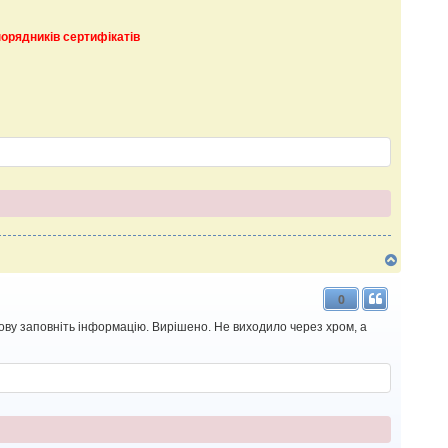
порядників сертифікатів
Д
о
г
0
о
р
нову заповніть інформацію. Вирішено. Не виходило через хром, а
и