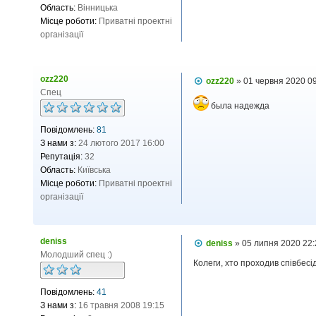
Область:
Вінницька
Місце роботи:
Приватні проектні
організації
ozz220
П
ozz220
»
01 червня 2020 0
о
Спец
в
была надежда
і
д
Повідомлень:
81
о
м
З нами з:
24 лютого 2017 16:00
л
Репутація:
32
е
н
Область:
Київська
н
Місце роботи:
Приватні проектні
я
організації
deniss
П
deniss
»
05 липня 2020 22
о
Молодший спец :)
в
Колеги, хто проходив співбес
і
д
Повідомлень:
41
о
м
З нами з:
16 травня 2008 19:15
л