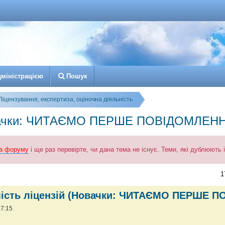
д
м
і
н
і
с
т
р
а
ц
і
є
ю
Пошук
Ліцензування, експертиза, оціночна діяльність
(Новачки: ЧИТАЄМО ПЕРШЕ ПОВІДОМЛЕНН
а форуму
і ще раз перевірте, чи дана тема не існує. Теми, які дублюють
к
озширений пошук
1
мість ліцензій (Новачки: ЧИТАЄМО ПЕРШЕ 
17:15