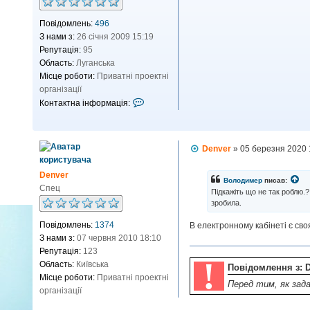
я
Повідомлень:
496
З нами з:
26 січня 2009 15:19
Репутація:
95
Область:
Луганська
Місце роботи:
Приватні проектні
організації
К
Контактна інформація:
о
н
т
П
Denver
»
05 березня 2020 
а
о
к
в
Denver
і
т
Володимер
писав:
д
Спец
Підкажіть що не так роблю.
н
о
зробила.
м
а
л
і
Повідомлень:
1374
В електронному кабінеті є сво
е
н
н
З нами з:
07 червня 2010 18:10
н
ф
Репутація:
123
я
о
!
Область:
Київська
Повідомлення з: 
р
Місце роботи:
Приватні проектні
Перед тим, як за
м
організації
а