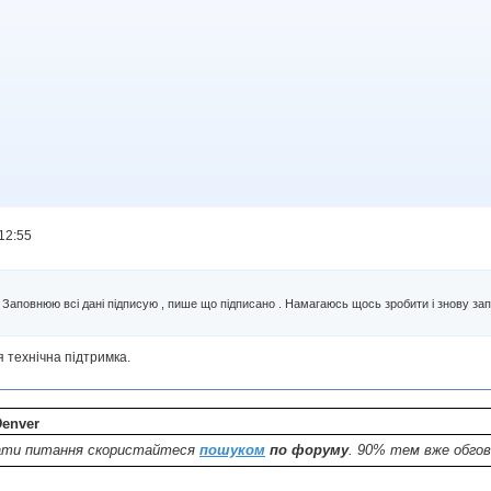
12:55
? Заповнюю всі дані підписую , пише що підписано . Намагаюсь щось зробити і знову за
я технічна підтримка.
Denver
дати питання скористайтеся
пошуком
по форуму
. 90% тем вже обго