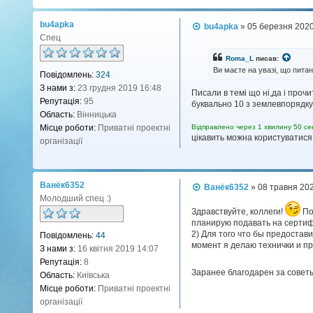
ц
і
bu4apka
П
bu4apka
»
05 березня 2020
я
о
Спец
к
в
о
і
Roma_L
писав:
д
р
Ви маєте на увазі, що питан
Повідомлень:
324
о
и
м
З нами з:
23 грудня 2019 16:48
Писали в темі що ні,да і проч
л
с
Репутація:
95
буквально 10 з землевпорядкув
е
т
н
Область:
Вінницька
у
н
Відправлено через 1 хвилину 50 се
Місце роботи:
Приватні проектні
я
в
цікавить можна користуватися 
організації
а
ч
а
Ванёк6352
П
Ванёк6352
»
08 травня 20
В
о
Молодший спец :)
о
в
Здравствуйте, коллеги!
По
л
і
планирую подавать на сертифи
д
о
2) Для того что бы предостави
Повідомлень:
44
о
д
момент я делаю технички и пр
м
З нами з:
16 квітня 2019 14:07
и
л
Репутація:
8
е
м
Заранее благодарен за советы
н
Область:
Київська
е
н
Місце роботи:
Приватні проектні
р
я
організації