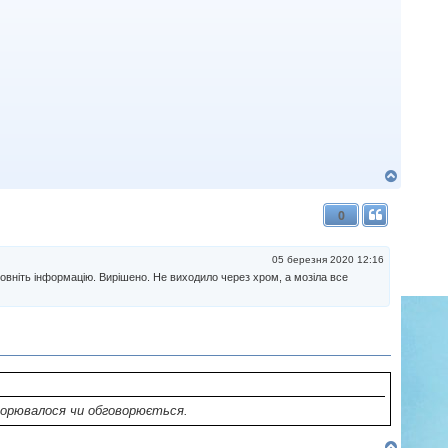
Д
о
г
0
о
р
и
05 березня 2020 12:16
повніть інформацію. Вирішено. Не виходило через хром, а мозіла все
ворювалося чи обговорюється.
Д