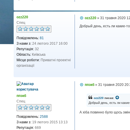
ozz220
П
ozz220
»
31 травня 2020 1
о
Спец
в
Добрый день, есть ли какие-
і
д
Повідомлень:
81
о
м
З нами з:
24 лютого 2017 16:00
л
Репутація:
32
е
н
Область:
Київська
н
Місце роботи:
Приватні проектні
я
організації
П
ппзкб
»
31 травня 2020 20
о
в
ппзкб
і
ozz220
писав:
д
Спец
Добрый день, есть ли каки
о
м
А хіба повинно було щось змін
л
Повідомлень:
2588
е
н
З нами з:
19 лютого 2015 13:13
н
Репутація:
669
я