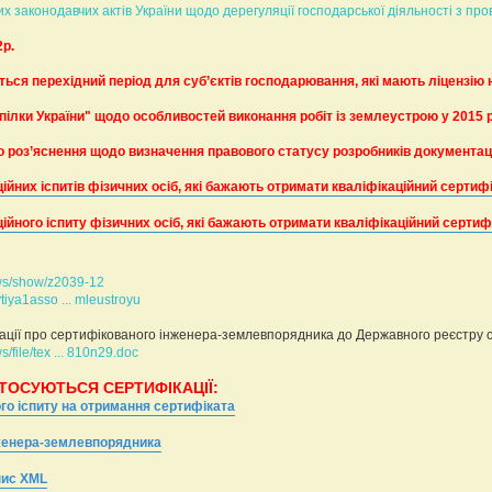
х законодавчих актів України щодо дерегуляції господарської діяльності з пр
2р.
ється перехідний період для суб’єктів господарювання, які мають ліцензію
пілки України" щодо особливостей виконання робіт із землеустрою у 2015 
роз’яснення щодо визначення правового статусу розробників документації 
ційних іспитів фізичних осіб, які бажають отримати кваліфікаційний серти
ційного іспиту фізичних осіб, які бажають отримати кваліфікаційний серти
aws/show/z2039-12
ytiya1asso ... mleustroyu
ції про сертифікованого інженера-землевпорядника до Державного реєстру 
s/file/tex ... 810n29.doc
ТОСУЮТЬСЯ СЕРТИФІКАЦІЇ:
ого іспиту на отримання сертифіката
женера-землевпорядника
пис XML