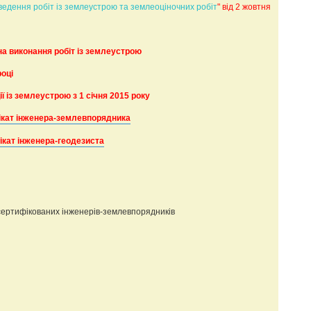
оведення робіт із землеустрою та землеоціночних робіт
" від 2 жовтня
 на виконання робіт із землеустрою
році
із землеустрою з 1 січня 2015 року
фікат інженера-землевпорядника
фікат інженера-геодезиста
сертифікованих інженерів-землевпорядників