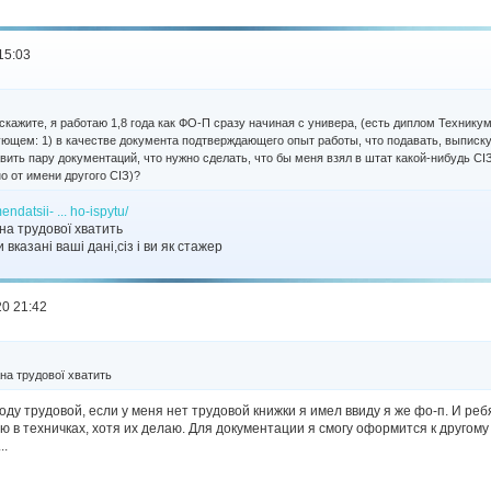
15:03
скажите, я работаю 1,8 года как ФО-П сразу начиная с универа, (есть диплом Технику
ующем: 1) в качестве документа подтверждающего опыт работы, что подавать, выписку
авить пару документаций, что нужно сделать, что бы меня взял в штат какой-нибудь СІ
о от имени другого СІЗ)?
endatsii- ... ho-ispytu/
на трудової хватить
вказані ваші дані,сіз і ви як стажер
20 21:42
на трудової хватить
оду трудовой, если у меня нет трудовой книжки я имел ввиду я же фо-п. И реб
ю в техничках, хотя их делаю. Для документации я смогу оформится к другому
..