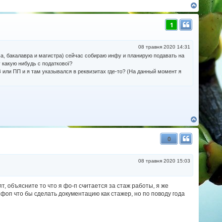
Д
о
г
1
о
р
и
08 травня 2020 14:31
ма, бакалавра и магистра) сейчас собираю инфу и планирую подавать на
 какую нибудь с податкової?
З или ПП и я там указывался в реквизитах где-то? (На данный момент я
Д
о
г
0
о
р
и
08 травня 2020 15:03
ят, объясните то что я фо-п считается за стаж работы, я же
 фоп что бы сделать документацию как стажер, но по поводу года