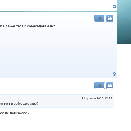
Д
о
г
0
о
р
все также тест и собеседование?
и
Д
о
г
0
о
р
и
31 травня 2020 12:17
же тест и собеседование?
ого не намічалось