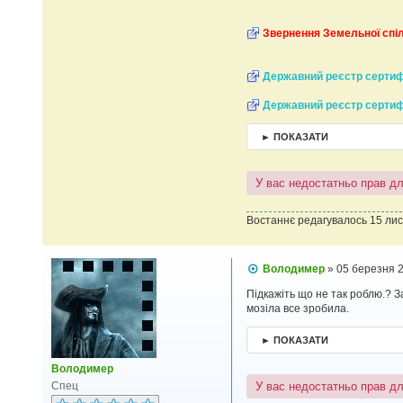
Звернення Земельної спіл
Державний реєстр сертиф
Державний реєстр сертифі
► ПОКАЗАТИ
У вас недостатньо прав д
Востаннє редагувалось 15 ли
П
Володимер
»
05 березня 
о
в
Підкажіть що не так роблю.? З
і
мозіла все зробила.
д
о
► ПОКАЗАТИ
м
л
Володимер
е
н
У вас недостатньо прав д
Спец
н