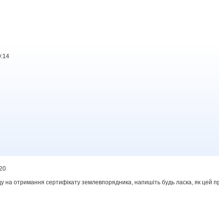
9:14
:20
іду на отримання сертифікату землевпорядника, напишіть будь ласка, як цей 