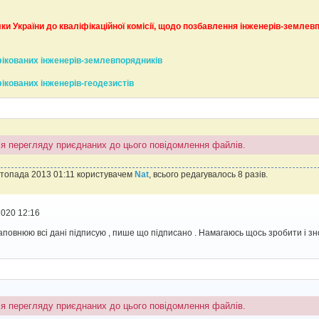
ки України до кваліфікаційної комісії, щодо позбавлення інженерів-землев
ікованих інженерів-землевпорядників
кованих інженерів-геодезистів
ля перегляду приєднаних до цього повідомлення файлів.
стопада 2013 01:11 користувачем
Nat
, всього редагувалось 8 разів.
2020 12:16
аповнюю всі дані підписую , пише що підписано . Намагаюсь щось зробити і з
ля перегляду приєднаних до цього повідомлення файлів.