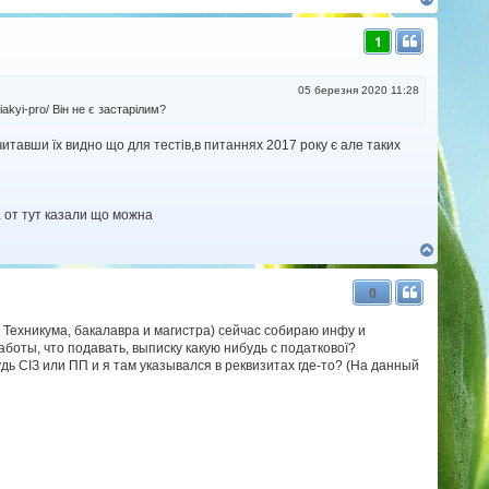
о
г
1
о
р
и
05 березня 2020 11:28
 iakyi-pro/ Він не є застарілим?
 читавши їх видно що для тестів,в питаннях 2017 року є але таких
а от тут казали що можна
Д
о
г
0
о
р
и
м Техникума, бакалавра и магистра) сейчас собираю инфу и
оты, что подавать, выписку какую нибудь с податкової?
удь СІЗ или ПП и я там указывался в реквизитах где-то? (На данный