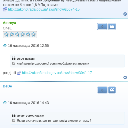
більше 1,2 МПа, а також зрідженим вуглеводневим газом з надлишковим
тиском не більше 1,6 МПа, а саме:
http://zakon0.rada.gov.ua/laws/show/z0674-15
Astreya
0
Спец
П
16 листопада 2016 12:56
о
в
і
DeDe писав:
д
який розмір охоронної зони необхідно встановити
о
м
розділ ІІ
http://zakon3.rada.gov.ua/laws/show/3041-17
л
е
н
н
DeDe
я
0
П
16 листопада 2016 14:43
о
в
і
DYDY VOVA писав:
д
Як ви визначили, що то газопровід високого тиску?
о
м