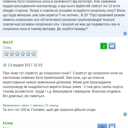
д
повинна бути охоронна зона в залежності від категорії. Але замовник
о
надав проходження газопроводу, а від нього відбитий севітут по 12 м по
м
обидві сторони. Тепер я зовсім не розумію як відбити охоронну зону? Вона
л
що буде меншою ,ніж сам сервітут? не логічно...В ЗУ "Про правовий режим
е
земель охоронних зон об’єктів магістральних трубопроводів" взагалі
н
н
зовсім інші розміри охоронних зон. І взагалі не має де подивитись яка ж
я
охоронна зона в такому випадку. Де знайти правду?
lina14
2
Спец
П
13 грудня 2017 15:33
о
в
При чому тут сервітут до охоронної зони?. Сервітут до охоронної зони не
і
обо'язково повинен бути прив'язаний. Тим паче, що це платне
д
користування чужою земельною ділянкою. Може для прокладання
о
газопроводу їм знадобиться вирити більш землі - її теж десь треба подіти,
м
техніку розмістити, труди і т.д. Вирахували і вирішили. Власник згодився.
л
Всі довольні, всі сміються.
е
н
н
Відправлено через 1 хвилину 13 секунд:
я
Та хоч і по 100 м. Головне, щоб дві тророни дійшли згоди.
k1nep
0