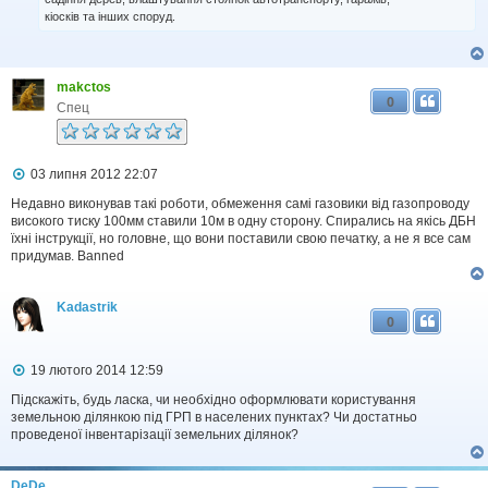
кіосків та інших споруд.
makctos
0
Спец
П
03 липня 2012 22:07
о
в
Недавно виконував такі роботи, обмеження самі газовики від газопроводу
і
високого тиску 100мм ставили 10м в одну сторону. Спирались на якісь ДБН
д
їхні інструкції, но головне, що вони поставили свою печатку, а не я все сам
о
придумав. Banned
м
л
е
Kadastrik
н
0
н
я
П
19 лютого 2014 12:59
о
в
Підскажіть, будь ласка, чи необхідно оформлювати користування
і
земельною ділянкою під ГРП в населених пунктах? Чи достатньо
д
проведеної інвентарізації земельних ділянок?
о
м
л
DeDe