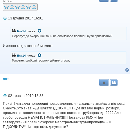
Спец
П
13 грудня 2017 16:01
о
в
і
lina14
писав:
д
Сервітут до охоронної зони не обо'язково повинен бути прив'язаний
о
м
Именно так, ключевой момент
л
е
н
lina14
писав:
н
Головне, щоб дві тророни дійшли згоди.
я
mrs
0
П
02 травня 2019 13:33
о
в
Привіт) читаючи попередні повідомлення, я на жаль не знайшла відповіді.
і
Скажіть, хто знає: «Де шукати (ДОКУМЕНТ), де вказані норми, розміри,
д
правила встановлення охоронних зон навколо трубопроводів???? Але
о
трубопроводів НЕМАГІСТРАЛЬНИХ!!!!! Постанова КМУ «Про
м
затвердження правил охорони магістральних трубопроводів» -НЕ
л
ПІДХОДИТЬ!!! Чи є ще якісь документи?
е