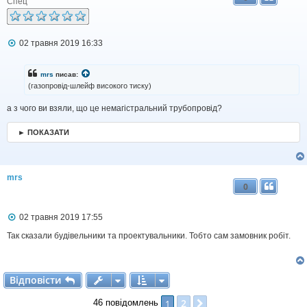
Спец
П
02 травня 2019 16:33
о
в
і
mrs
писав:
д
(газопровід-шлейф високого тиску)
о
м
а з чого ви взяли, що це немагістральний трубопровід?
л
е
н
► ПОКАЗАТИ
н
я
mrs
0
П
02 травня 2019 17:55
о
в
Так сказали будівельники та проектувальники. Тобто сам замовник робіт.
і
д
о
м
Відповісти
В
і
д
п
о
в
і
с
т
и
л
е
2
1
Далі
46 повідомлень
н