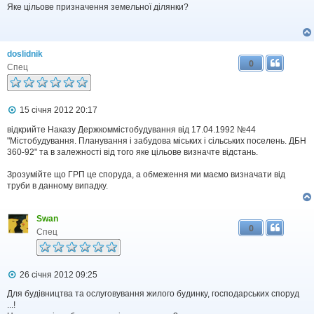
в
Яке цільове призначення земельної ділянки?
і
д
о
м
doslidnik
л
0
е
Спец
н
н
я
П
15 січня 2012 20:17
о
в
відкрийте Наказу Держкоммістобудування від 17.04.1992 №44
і
"Містобудування. Планування і забудова міських і сільських поселень. ДБН
д
360-92" та в залежності від того яке цільове визначте відстань.
о
м
Зрозумійте що ГРП це споруда, а обмеження ми маємо визначати від
л
труби в данному випадку.
е
н
н
я
Swan
0
Спец
П
26 січня 2012 09:25
о
в
Для будівництва та ослуговування жилого будинку, господарських споруд
і
...!
д