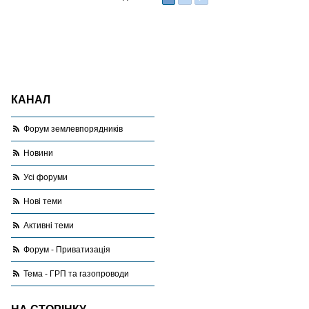
н
я
КАНАЛ
Форум землевпорядників
Новини
Усі форуми
Нові теми
Активні теми
Форум - Приватизація
Тема - ГРП та газопроводи