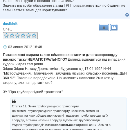
На генплані труби ж повинні позначатись?
о
Значить від труби обмеження є а від ГРП приватизовується по будівлі і не
м
залишається землі для користування?
л
е
н
doslidnik
н
0
я
Спец
П
03 липня 2012 18:48
о
в
Питання якої ширини та яке обмеження ставити для газопроводду
і
високго тиску НЕМАГІСТРАЛЬНОГО?
Ділянка відводиться під випасання
д
худоби. Зараз там рілля.
о
Згідно Згідно Наказу Держкоммістобудування від 17.04.1992 №44
м
"Містобудування. Планування і забудова міських і сільських поселень. ДБН
л
360-92". Такого не передбачено. На колишках написано 2м в кожну
е
сторону, але на підставі чого?
н
н
я
ЗУ "Про трубопровідний транспорт"
Стаття 11. Землі трубопровідного транспорту
До земель трубопровідного транспорту належать земельні
ділянки, на яких збудовано наземні і надземні трубопроводи та їх
споруди, а також наземні споруди підземних трубопроводів.
Уздовж трубопроводів
встановлюються охоронні зони
. Земля в
межах охоронних зон не вилучається, а використовується з