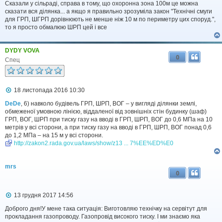
Сказали у сільраді, справа в тому, що охоронна зона 100м це можна
л
сказати вся ділянка... а якщо я правильно зрозуміла закон "Технічні смуги
е
н
для ГРП, ШГРП дорівнюють не менше ніж 10 м по периметру цих споруд.",
н
то я просто обмалюю ШРП цей і все
я
DYDY VOVA
0
Спец
П
18 листопада 2016 10:30
о
в
DeDe
, 6) навколо будівель ГРП, ШРП, ВОГ – у вигляді ділянки землі,
і
обмеженої умовною лінією, віддаленої від зовнішніх стін будинку (шаф)
д
ГРП, ВОГ, ШРП при тиску газу на вводі в ГРП, ШРП, ВОГ до 0,6 МПа на 10
о
метрів у всі сторони, а при тиску газу на вводі в ГРП, ШРП, ВОГ понад 0,6
м
до 1,2 МПа – на 15 м у всі сторони.
л
http://zakon2.rada.gov.ua/laws/show/z13 ... 7%EE%ED%E0
е
н
н
я
mrs
0
П
13 грудня 2017 14:56
о
в
Доброго дня!У мене така ситуація: Виготовляю технічку на сервітут для
і
прокладання газопроводу. Газопровід високого тиску. І ми знаємо яка