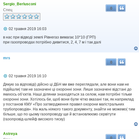
л
Sergio_Berlusconi
е
0
н
Спец
н
я
П
02 травня 2019 16:03
о
в
в нас при відводі землі Рівнегаз вимагає 10*10 (ГРП)
і
при газопроводах потрібно дивитися, 2, 4, 7 м і так далі
д
о
м
mrs
л
0
е
н
н
П
02 травня 2019 16:10
я
о
в
Дякую за відповіді) дійсно ці ДБН ми вже переглядали, але вони нам не
і
підійшли( там не зазначені ці охоронні зони. Лише зазначені відстані до
д
якихось об‘єктів. Наші ділянки знаходяться за селом, нам потрібні тільки
о
охоронні зони. Хотілось би, щоб вони були чітко вказані так, як наприклад
м
у постанові КМУ «Про затвердження правил охорони магістральних
л
трубопроводів». На жаль ніякого такого документу, знайти не можемо( тим
е
більше, що по цьому газопроводу ще й встановлюємо сервітути
н
н
(газопровід-шлейф високого тиску)
я
Astreya
0