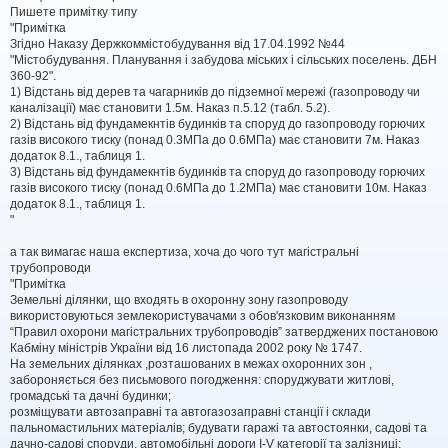
м
Пишете примітку типу
л
"Примітка
е
Згідно Наказу Держкоммістобудування від 17.04.1992 №44
н
н
"Містобудування. Планування і забудова міських і сільських поселень. ДБН
я
360-92".
1) Відстань від дерев та чагарників до підземної мережі (газопроводу чи
каналізації) має становити 1.5м. Наказ п.5.12 (табл. 5.2).
2) Відстань від фундамекнтів будинків та споруд до газопроводу горючих
газів високого тиску (понад 0.3МПа до 0.6МПа) має становити 7м. Наказ
додаток 8.1., таблиця 1.
3) Відстань від фундамекнтів будинків та споруд до газопроводу горючих
газів високого тиску (понад 0.6МПа до 1.2МПа) має становити 10м. Наказ
додаток 8.1., таблиця 1.
"
а так вимагає наша експертиза, хоча до чого тут магістральні
трубопроводи
"Примітка
Земельні ділянки, що входять в охоронну зону газопроводу
використовуються землекористувачами з обов'язковим виконанням
“Правил охорони магістральних трубопроводів” затверджених постановою
Кабміну міністрів України від 16 листопада 2002 року № 1747.
На земельних ділянках ,розташованих в межах охоронних зон ,
забороняється без письмового погодження: споруджувати житлові,
громадські та дачні будинки;
розміщувати автозаправні та автогазозаправні станції і склади
пальномастильних матеріалів; будувати гаражі та автостоянки, садові та
дачно-садові споруди, автомобільні дороги І-V категорії та залізниці;