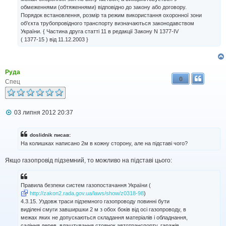
обмеженнями (обтяженнями) відповідно до закону або договору.
Порядок встановлення, розмір та режим використання охоронної зони
об'єкта трубопровідного транспорту визначаються законодавством
України. { Частина друга статті 11 в редакції Закону N 1377-IV
( 1377-15 ) від 11.12.2003 }
Руда
0
Спец
П
03 липня 2012 20:37
о
в
і
doslidnik писав:
д
На колишках написано 2м в кожну сторону, але на підставі чого?
о
м
Якщо газопровід підземний, то можливо на підставі цього:
л
е
н
н
Правила безпеки систем газопостачання України (
я
http://zakon2.rada.gov.ua/laws/show/z0318-98
)
4.3.15. Уздовж траси підземного газопроводу повинні бути
виділені смуги завширшки 2 м з обох боків від осі газопроводу, в
межах яких не допускаються складання матеріалів і обладнання,
садіння дерев, влаштування стоянок автотранспорту, гаражів,