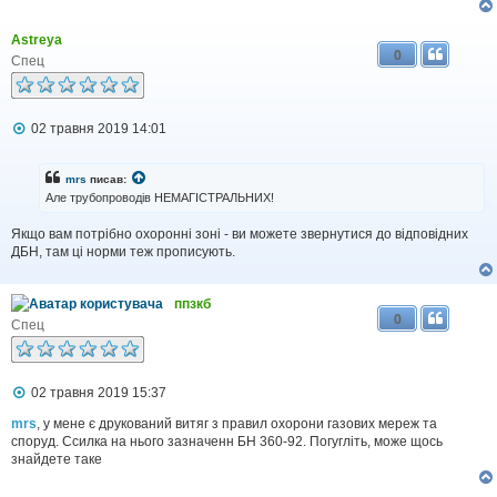
н
н
я
Astreya
0
Спец
П
02 травня 2019 14:01
о
в
і
mrs
писав:
д
Але трубопроводів НЕМАГІСТРАЛЬНИХ!
о
м
Якщо вам потрібно охоронні зоні - ви можете звернутися до відповідних
л
ДБН, там ці норми теж прописують.
е
н
н
я
ппзкб
0
Спец
П
02 травня 2019 15:37
о
в
mrs
, у мене є друкований витяг з правил охорони газових мереж та
і
споруд. Ссилка на нього зазначенн БН 360-92. Погугліть, може щось
д
знайдете таке
о
м