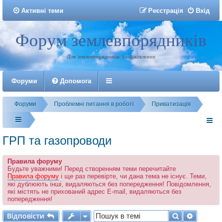
Активні теми
Р
е
є
с
т
р
а
ц
і
я
Вхід
Форум землевпорядників
Реєстрація
Для землевпорядників, і зацікавлених
Форуми
Допомога
Форуми
Проблемні питання в роботі
Приватизація
ГРП та газопроводи
Правила форуму
Будьте уважними! Перед створенням теми перечитайте
Правила форуму
і ще раз перевірте, чи дана тема не існує. Теми,
які дублюють інші, видаляються без попередження! Повідомлення,
які містять не прихований адрес E-mail, видаляються без
попередження!
Відповісти
Пошук
Розшир
В
і
д
п
о
в
і
с
т
и