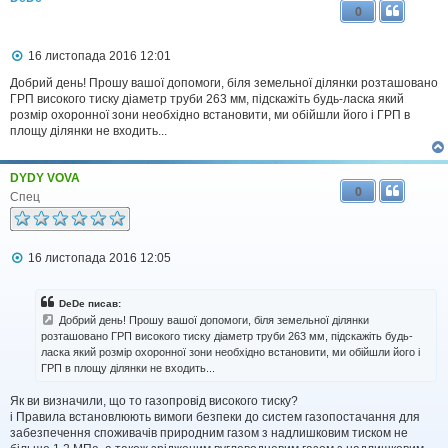
е
0
н
н
я
П
16 листопада 2016 12:01
о
в
Добрий день! Прошу вашої допомоги, біля земельної ділянки розташовано
і
ГРП високого тиску діаметр труби 263 мм, підскажіть будь-ласка який
д
розмір охоронної зони необхідно встановити, ми обійшли його і ГРП в
о
площу ділянки не входить...
м
л
е
DYDY VOVA
н
0
н
Спец
я
П
16 листопада 2016 12:05
о
в
і
DeDe писав:
д
Добрий день! Прошу вашої допомоги, біля земельної ділянки
о
розташовано ГРП високого тиску діаметр труби 263 мм, підскажіть будь-
м
ласка який розмір охоронної зони необхідно встановити, ми обійшли його і
л
ГРП в площу ділянки не входить...
е
н
н
Як ви визначили, що то газопровід високого тиску?
я
і Правила встановлюють вимоги безпеки до систем газопостачання для
забезпечення споживачів природним газом з надлишковим тиском не