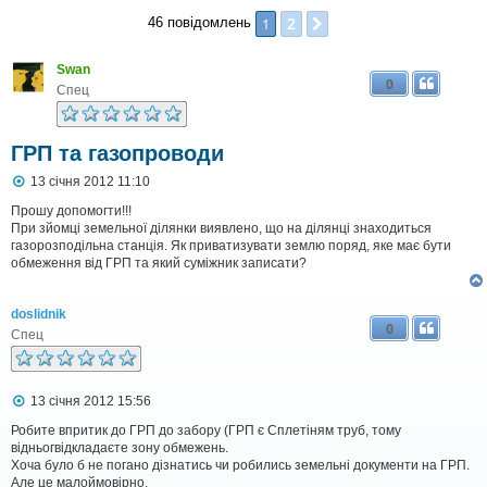
2
1
Далі
46 повідомлень
Swan
0
Спец
ГРП та газопроводи
П
13 січня 2012 11:10
о
в
Прошу допомогти!!!
і
При зйомці земельної ділянки виявлено, що на ділянці знаходиться
д
газорозподільна станція. Як приватизувати землю поряд, яке має бути
о
обмеження від ГРП та який суміжник записати?
м
л
е
doslidnik
н
0
н
Спец
я
П
13 січня 2012 15:56
о
в
Робите впритик до ГРП до забору (ГРП є Сплетіням труб, тому
і
відньогвідкладаєте зону обмежень.
д
Хоча було б не погано дізнатись чи робились земельні документи на ГРП.
о
Але це малоймовірно.