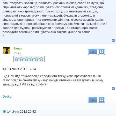
влаштовувати звалища, виливати розчини кислот, солей та лугів, що
спричиняють корозію; розміщувати спортивні майданчики, стадіони,
ринки, зупинки громадського транспорту, організовувати заходи,
пов'язанні з масовим скупченням людей; будувати огорожі для
відокремлення приватних земельних ділянок, лісових масивів, садів,
виноградників тощо; зберігати сіно і солому, розбивати польові стани і
табори для худоби, розміщувати пересувні та стаціонарні пасіки;
розводити вогонь і розміщувати або закриті джерела вогню.
"
Swan
0
Спец
П
13 січня 2012 17:14
о
в
Від ГРП йде трубопровід середнього тиску, хоча пректувався він як
і
газопровід високого тиску - яку зонудії обмеження вказувати в цьому
д
випадку від ГРП та від труби?
о
м
л
Detka
е
0
н
н
я
П
14 січня 2012 20:42
о