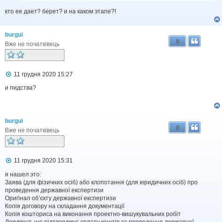
н
н
кто ее дает? берет? и на каком этапе?!
я
burgui
0
Вже не початківець
П
11 грудня 2020 15:27
о
в
и пидства?
і
д
о
м
burgui
л
0
е
Вже не початківець
н
н
я
П
11 грудня 2020 15:31
о
в
я нашел это:
і
Заява (для фізичних осіб) або клопотання (для юридичних осіб) про
д
проведення державної експертизи
о
Оригінал об’єкту державної експертизи
м
Копія договору на складання документації
л
Копія кошториса на виконання проектно-вишукувальних робіт
е
Документ, що підтверджує сплату коштів за проведення державної