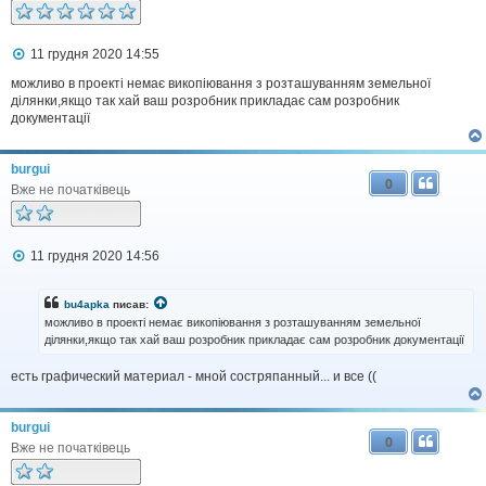
П
11 грудня 2020 14:55
о
в
можливо в проекті немає викопіювання з розташуванням земельної
і
ділянки,якщо так хай ваш розробник прикладає сам розробник
д
документації
о
м
л
burgui
е
0
н
Вже не початківець
н
я
П
11 грудня 2020 14:56
о
в
і
bu4apka
писав:
д
можливо в проекті немає викопіювання з розташуванням земельної
о
ділянки,якщо так хай ваш розробник прикладає сам розробник документації
м
л
есть графический материал - мной состряпанный... и все ((
е
н
н
я
burgui
0
Вже не початківець