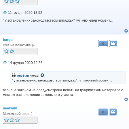
П
11 грудня 2020 18:52
о
в
" у встановлених законодавством випадках" тут ключевой момент...
і
д
о
м
burgui
л
0
е
Вже не початківець
н
н
я
П
14 грудня 2020 12:53
о
в
і
AndSum
писав:
д
" у встановлених законодавством випадках" тут ключевой момент...
о
м
верно, а законом не предусмотрена печать на графическом материале с
л
местом расположения земельного участка.
е
н
н
я
madsam
0
Молодший спец :)