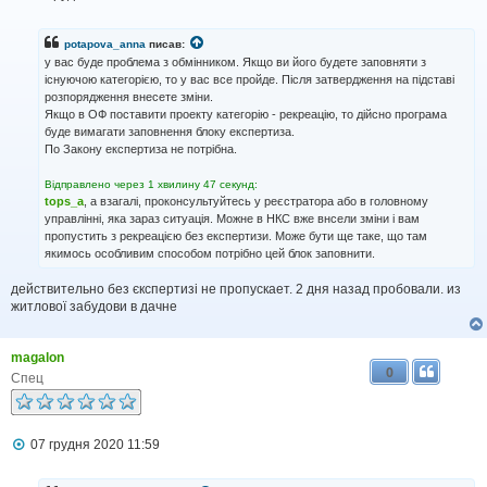
о
в
і
potapova_anna
писав:
д
у вас буде проблема з обмінником. Якщо ви його будете заповняти з
о
існуючою категорією, то у вас все пройде. Після затвердження на підставі
м
розпорядження внесете зміни.
л
Якщо в ОФ поставити проекту категорію - рекреацію, то дійсно програма
е
н
буде вимагати заповнення блоку експертиза.
н
По Закону експертиза не потрібна.
я
Відправлено через 1 хвилину 47 секунд:
tops_a
, а взагалі, проконсультуйтесь у реєстратора або в головному
управлінні, яка зараз ситуація. Можне в НКС вже внсели зміни і вам
пропустить з рекреацією без експертизи. Може бути ще таке, що там
якимось особливим способом потрібно цей блок заповнити.
действительно без єкспертизі не пропускает. 2 дня назад пробовали. из
житлової забудови в дачне
magalon
0
Спец
П
07 грудня 2020 11:59
о
в