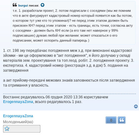
і
burgui
писав:
д
т.е. 1. разработали проект, 2. потом подписали с соседями (мы же помним
о
что в акте фигурирует кадастровый номер который появится как бы потом,
м
о котором тут уже кто то упоминал)? не перед этим этапом должен быть
л
присвоен КН? перед этим этапом - есть границы, есть точки, согласна акту
е
н
с соседями - должен быть КН! если (а его там нет наверное у 99%
н
подписавших) думаю любой при желании: может отказаться о его
я
подписании, может оспорить данный папирець )
1. ст. 198 зку передбачає погодження меж з.д. при виконанні кадастрової
зйомки - ми це оформлюэмо в "акт погодження", я його долучаю у складі
матеріалів зем. проектування та топ.геод. робіт. 2. погодження проекту. 3.
експертиза. 4. кадастровий номер (реєстрація з.д. в дзк) 5. подання на
затвердження
а акт прийому-передачі межових знаків заповнюється після затвердження
та отримання у власність.
Востаннє редагувалось 06 грудня 2020 13:36 користувачем
ErogennayaZona
, всього редагувалось 1 раз.
ErogennayaZona
0
Молоденький(ка)