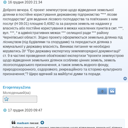
П
16 грудня 2020 21:34
о
в
Доброго вечора. Є проект землеустрою щодо відведення земельної
і
ділянки в постійне користування державному підприємство "*** лісове
д
господарство" для ведення лісового господарства та пов'язаних з ним
о
послуг (Н 09.01) площею 0,4082 га за рахунок земель не наданих у
м
власність або постійне користування в межах населених пунктів в смт. ***,
л
вул. ***, * в адміністративних межах *** селищної ради *** району
е
Чернігівської області. Згідно проекту оформлюється земельна ділянка під
н
н
лісництвом (під будівлями та спорудами) та передається ділянка з
я
комунальної у державну власність. Виникає питання чи необхідно
керуватись ЗУ "Про державну експертизу землевпорядної документації"
ст. 9 в частині проведення обов'язкової експертизи "проекти землеустрою
щодо відведення земельних ділянок особливо цінних земель, земель
лісогосподарського призначення, а також земель водного фонду,
природоохоронного, оздоровчого, рекреаційного та історико-культурного
призначення;"? Щиро вдячний за майбутні думки та поради.
ErogennayaZona
0
Молоденький(ка)
П
17 грудня 2020 09:47
о
в
і
madsam
писав:
д
Доброго вечора. Є проект землеустрою щодо відведення земельної ділянки