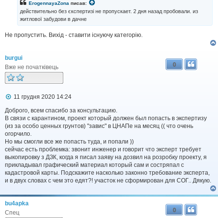
і
ErogennayaZona
писав:
д
действительно без єкспертизі не пропускает. 2 дня назад пробовали. из
о
житлової забудови в дачне
м
л
Не пропустить. Вихід - ставити існуючу категорію.
е
н
н
я
burgui
0
Вже не початківець
П
11 грудня 2020 14:24
о
в
Доброго, всем спасибо за консультацию.
і
В связи с карантином, проект который должен был попасть в экспертизу
д
(из за особо ценных грунтов) "завис" в ЦНАПе на месяц (( что очень
о
огорчило.
м
Но мы смогли все же попасть туда, и попали ))
л
сейчас есть проблемка: звонит инженер и говорит что эксперт требует
е
выкопировку з ДЗК, когда я писал заяву на дозвил на розробку проекту, я
н
н
прикладывал графический материал который сам и состряпал с
я
кадастровой карты. Подскажите насколько законно требование эксперта,
и в двух словах с чем это едят?! участок не сформирован для СОГ.. Дякую.
bu4apka
0
Спец