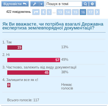
Відповісти
Пошук
Розшир
В
і
д
п
о
в
і
с
т
и
Сторінка
16
з
17
1
13
14
15
17
Поперед.
16
Далі
422 повідомлень
…
Як Ви вважаєте, чи потрібна взагалі Державна
експертиза землевпорядної документації?
1. Так
13%
15
2. Ні
49%
57
3. Частково, залежить від виду документації
38%
45
4. Залишити все як є!
Немає
0
голосів
Всього голосів:
117