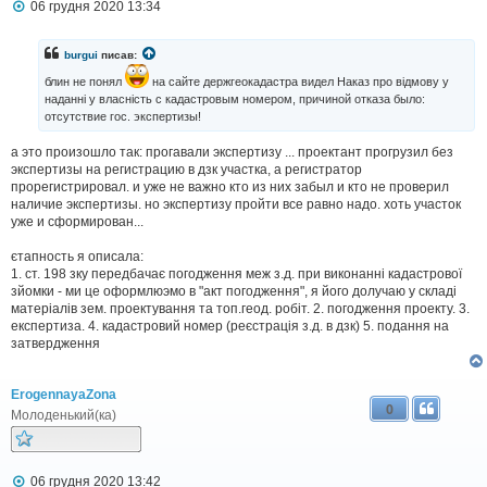
П
06 грудня 2020 13:34
о
в
і
burgui
писав:
д
о
блин не понял
на сайте держгеокадастра видел Наказ про відмову у
м
наданні у власність с кадастровым номером, причиной отказа было:
л
отсутствие гос. экспертизы!
е
н
а это произошло так: прогавали экспертизу ... проектант прогрузил без
н
экспертизы на регистрацию в дзк участка, а регистратор
я
прорегистрировал. и уже не важно кто из них забыл и кто не проверил
наличие экспертизы. но экспертизу пройти все равно надо. хоть участок
уже и сформирован...
єтапность я описала:
1. ст. 198 зку передбачає погодження меж з.д. при виконанні кадастрової
зйомки - ми це оформлюэмо в "акт погодження", я його долучаю у складі
матеріалів зем. проектування та топ.геод. робіт. 2. погодження проекту. 3.
експертиза. 4. кадастровий номер (реєстрація з.д. в дзк) 5. подання на
затвердження
ErogennayaZona
0
Молоденький(ка)
П
06 грудня 2020 13:42