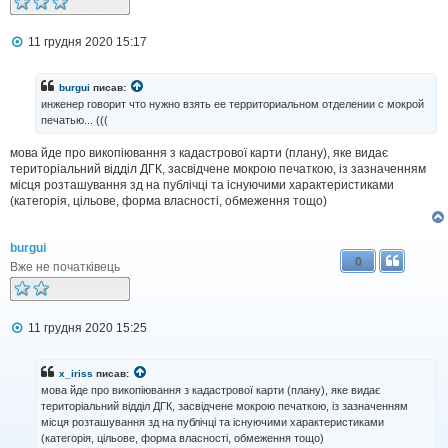
П
11 грудня 2020 15:17
о
в
і
burgui
писав:
д
инженер говорит что нужно взять ее территориальном отделении с мокрой
о
печатью... (((
м
л
мова йде про викопіювання з кадастрової карти (плану), яке видає
е
н
територіальний відділ ДГК, засвідчене мокрою печаткою, із зазначенням
н
місця розташування зд на публічці та існуючими характеристиками
я
(категорія, цільове, форма власності, обмеження тощо)
burgui
0
Вже не початківець
П
11 грудня 2020 15:25
о
в
і
x_iriss
писав:
д
мова йде про викопіювання з кадастрової карти (плану), яке видає
о
територіальний відділ ДГК, засвідчене мокрою печаткою, із зазначенням
м
місця розташування зд на публічці та існуючими характеристиками
л
(категорія, цільове, форма власності, обмеження тощо)
е