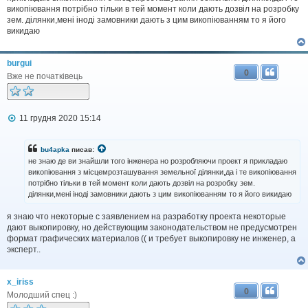
д
викопіювання потрібно тільки в тей момент коли дають дозвіл на розробку
о
зем. ділянки,мені іноді замовники дають з цим викопіюванням то я його
м
викидаю
л
е
н
burgui
н
0
я
Вже не початківець
П
11 грудня 2020 15:14
о
в
і
bu4apka
писав:
д
не знаю де ви знайшли того інженера но розробляючи проект я прикладаю
о
викопіювання з місцемрозташування земельної ділянки,да і те викопіювання
м
потрібно тільки в тей момент коли дають дозвіл на розробку зем.
л
ділянки,мені іноді замовники дають з цим викопіюванням то я його викидаю
е
н
н
я знаю что некоторые с заявлением на разработку проекта некоторые
я
дают выкопировку, но действующим законодательством не предусмотрен
формат графических материалов (( и требует выкопировку не инженер, а
эксперт..
x_iriss
0
Молодший спец :)