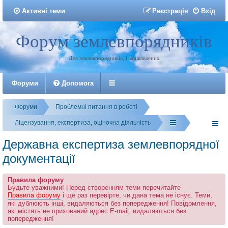
Активні теми
Р
е
є
с
т
р
а
ц
і
я
Вхід
Форум землевпорядників
Реєстрація
Для землевпорядників, і зацікавлених
Форуми
Допомога
Форуми
Проблемні питання в роботі
Ліцензування, експертиза, оціночна діяльність
Державна експертиза землевпорядної
документації
Правила форуму
Будьте уважними! Перед створенням теми перечитайте
Правила форуму
і ще раз перевірте, чи дана тема не існує. Теми,
які дублюють інші, видаляються без попередження! Повідомлення,
які містять не прихований адрес E-mail, видаляються без
попередження!