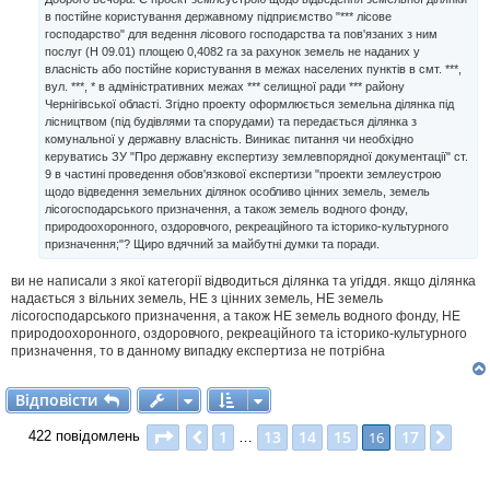
о
в постійне користування державному підприємство "*** лісове
м
господарство" для ведення лісового господарства та пов'язаних з ним
л
послуг (Н 09.01) площею 0,4082 га за рахунок земель не наданих у
е
н
власність або постійне користування в межах населених пунктів в смт. ***,
н
вул. ***, * в адміністративних межах *** селищної ради *** району
я
Чернігівської області. Згідно проекту оформлюється земельна ділянка під
лісництвом (під будівлями та спорудами) та передається ділянка з
комунальної у державну власність. Виникає питання чи необхідно
керуватись ЗУ "Про державну експертизу землевпорядної документації" ст.
9 в частині проведення обов'язкової експертизи "проекти землеустрою
щодо відведення земельних ділянок особливо цінних земель, земель
лісогосподарського призначення, а також земель водного фонду,
природоохоронного, оздоровчого, рекреаційного та історико-культурного
призначення;"? Щиро вдячний за майбутні думки та поради.
ви не написали з якої категорії відводиться ділянка та угіддя. якщо ділянка
надається з вільних земель, НЕ з цінних земель, НЕ земель
лісогосподарського призначення, а також НЕ земель водного фонду, НЕ
природоохоронного, оздоровчого, рекреаційного та історико-культурного
призначення, то в данному випадку експертиза не потрібна
Відповісти
В
і
д
п
о
в
і
с
т
и
Сторінка
16
з
17
1
13
14
15
17
Поперед.
16
Далі
422 повідомлень
…