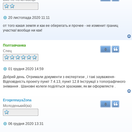
н
н
я
П
20 листопада 2020 11:11
о
в
от того какая земля и как ее оберегать и прочее - не изменит границ
і
участка! вообще ни как!
д
о
м
Полтавчанка
л
0
е
Спец
н
н
я
П
01 грудня 2020 14:59
о
в
Добрий день. Отримали документи з експертизи , і такі зауваженя-
і
Відповідність проекту пункт 7.4.13, пункт 12.8 Інструкції з топографічного
д
знімання . Шановні колеги поділіться зразками, як ви оформляєте .
о
м
л
ErogennayaZona
е
0
н
Молоденький(ка)
н
я
П
06 грудня 2020 13:31
о
в