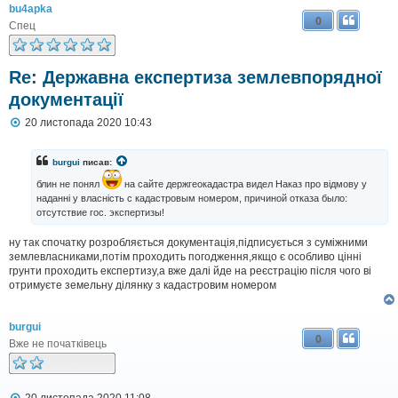
bu4apka
0
Спец
Re: Державна експертиза землевпорядної
документації
П
20 листопада 2020 10:43
о
в
і
burgui
писав:
д
о
блин не понял
на сайте держгеокадастра видел Наказ про відмову у
м
наданні у власність с кадастровым номером, причиной отказа было:
л
отсутствие гос. экспертизы!
е
н
ну так спочатку розробляється документація,підписується з суміжними
н
землевласниками,потім проходить погодження,якщо є особливо цінні
я
грунти проходить експертизу,а вже далі йде на реєстрацію після чого ві
отримуєте земельну ділянку з кадастровим номером
burgui
0
Вже не початківець
П
20 листопада 2020 11:08