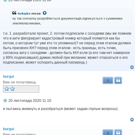
о
в
і
bu4apka
писав:
д
ну так спочатку розробляється документація,підписується з суміжними
о
землевласниками,
м
л
т.е. 1. разработали проект, 2. потом подписали с соседями (мы же помним
е
н
что в акте фигурирует кадастровый номер который появится как бы
н
потом, о котором тут уже кто то упоминал)? не перед этим этапом должен
я
быть присвоен КН? перед этим этапом - есть границы, есть точки,
согласна акту с соседями - должен быть КН! если (а его там нет наверное
у 99% подписавших) думаю любой при желании: может отказаться о его
подписании, может оспорить данный папирець )
burgui
0
Вже не початківець
П
20 листопада 2020 11:10
о
в
я пытаюсь вникнуть и разобраться (может задаю глупые вопросы).
і
д
о
м
burgui
л
0
е
Вже не початківець