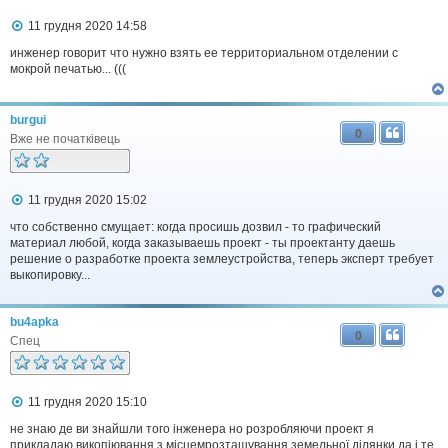
П
11 грудня 2020 14:58
о
в
инженер говорит что нужно взять ее территориальном отделении с
і
мокрой печатью... (((
д
о
м
burgui
л
0
е
Вже не початківець
н
н
я
П
11 грудня 2020 15:02
о
в
что собственно смущает: когда просишь дозвил - то графический
і
материал любой, когда заказываешь проект - ты проектанту даешь
д
решение о разработке проекта землеустройства, теперь эксперт требует
о
выкопировку...
м
л
е
bu4apka
н
0
н
Спец
я
П
11 грудня 2020 15:10
о
в
не знаю де ви знайшли того інженера но розробляючи проект я
і
прикладаю викопіювання з місцемрозташування земельної ділянки,да і те