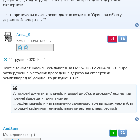
н
н
експертизи
я
т.е. теоретически выкопировка должна входить в "Оригінал об’єкту
державної експертизи"?
Anna_K
-1
Вже не початківець
П
11 грудня 2020 16:51
о
в
Тоже с таким стыкались, ссылаются на НАКАЗ 03.12.2004 № 391 "Про
і
затвердження Методики проведення державної експертизи
д
землевпорядної документації" пункт 3.3.2:
о
м
л
Усі основні документи і матеріали, додані до об'єкта державної експертизи
е
н
повинні відповідати таким вимогам:
н
...графічні матеріали у встановлених законодавством випадках мають бути
я
погоджені керівником територіального органу земельних ресурсів.
AndSum
1
Молодший спец :)