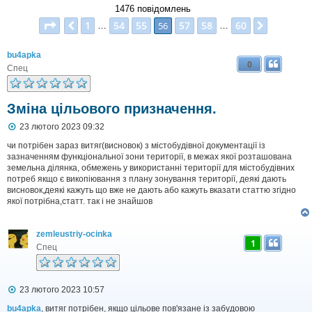
1476 повідомлень
Сторінка
56
з
60
1
54
55
57
58
60
Поперед.
56
Далі
…
…
bu4apka
0
Спец
Зміна цільового призначення.
П
23 лютого 2023 09:32
о
в
чи потрібен зараз витяг(висновок) з містобудівної документації із
і
зазначенням функціональної зони території, в межах якої розташована
д
земельна ділянка, обмежень у використанні території для містобудівних
о
потреб якщо є викопіювання з плану зонування території, деякі дають
м
висновок,деякі кажуть що вже не дають або кажуть вказати статтю згідно
л
якої потрібна,статт. так і не знайшов
е
н
н
я
zemleustriy-ocinka
1
Спец
П
23 лютого 2023 10:57
о
в
bu4apka
, витяг потрібен, якщо цільове пов'язане із забудовою