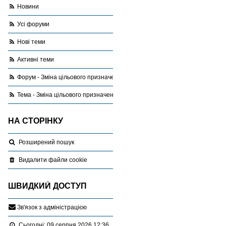
Новини
Усі форуми
Нові теми
Активні теми
Форум - Зміна цільового призначення
Тема - Зміна цільового призначення.
НА СТОРІНКУ
Розширений пошук
Видалити файли cookie
ШВИДКИЙ ДОСТУП
З
в
'
я
з
о
к
з
а
д
м
і
н
і
с
т
р
а
ц
і
є
ю
Сьогодні: 09 серпня 2026 12:36