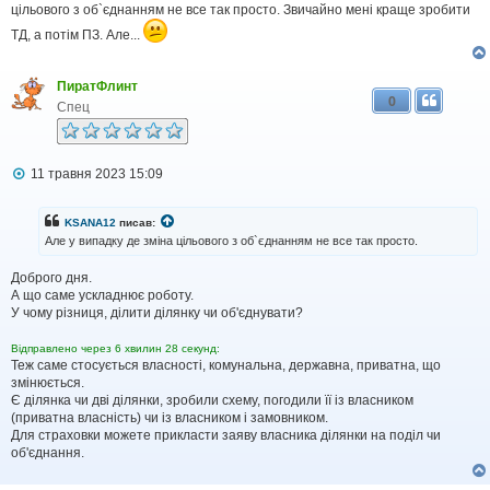
д
цільового з об`єднанням не все так просто. Звичайно мені краще зробити
о
ТД, а потім ПЗ. Але...
м
л
е
н
ПиратФлинт
н
0
Спец
я
П
11 травня 2023 15:09
о
в
і
KSANA12
писав:
д
Але у випадку де зміна цільового з об`єднанням не все так просто.
о
м
Доброго дня.
л
А що саме ускладнює роботу.
е
н
У чому різниця, ділити ділянку чи об'єднувати?
н
я
Відправлено через 6 хвилин 28 секунд:
Теж саме стосується власності, комунальна, державна, приватна, що
змінюється.
Є ділянка чи дві ділянки, зробили схему, погодили її із власником
(приватна власність) чи із власником і замовником.
Для страховки можете прикласти заяву власника ділянки на поділ чи
об'єднання.