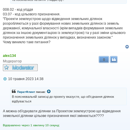
008.02 - код угіддя
03.07 - код цільового призначення.
"Проекти землеустрою щодо відведення земельних ділянок
розробляються у разі формування нових земельних ділянок із земель
державної, комунальної власності (крім випадків формування земельних
ділянок за іншою документацією із землеустрою) та у разі зміни цільового
призначення земельних ділянок у випадках, визначених законом."
Чому виникло таке питання?
alex134
0
Модератор
П
10 травня 2023 14:38
о
в
і
ПиратФлинт
писав:
д
В пояснювальній записці до проекту вказуєте, що об'єднання ділянок
о
відбувається
м
л
А можна об'єднувати ділянки за Проектом землеустрою що відведення
е
н
земельної ділянки цільове призначення якої змінюється????
н
я
Відправлено через 1 хвилину 10 секунд: