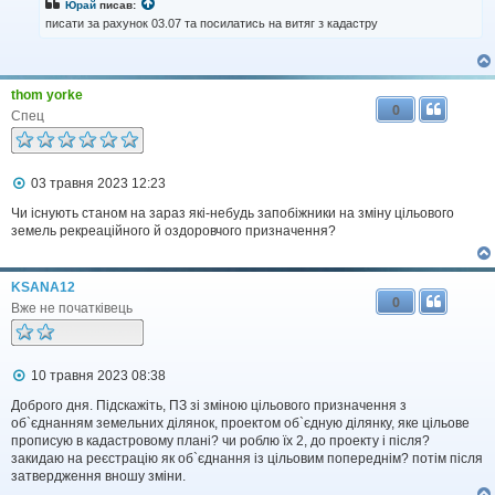
і
Юрай
писав:
д
писати за рахунок 03.07 та посилатись на витяг з кадастру
о
м
л
е
н
thom yorke
0
н
Спец
я
П
03 травня 2023 12:23
о
в
Чи існують станом на зараз які-небудь запобіжники на зміну цільового
і
земель рекреаційного й оздоровчого призначення?
д
о
м
KSANA12
л
0
е
Вже не початківець
н
н
я
П
10 травня 2023 08:38
о
в
Доброго дня. Підскажіть, ПЗ зі зміною цільового призначення з
і
об`єднанням земельних ділянок, проектом об`єдную ділянку, яке цільове
д
прописую в кадастровому плані? чи роблю їх 2, до проекту і після?
о
закидаю на реєстрацію як об`єднання із цільовим попереднім? потім після
м
затвердження вношу зміни.
л