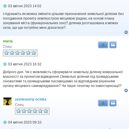
П
03 квітня 2023 14:02
о
в
І підскажіть як можна змінити цільове призначення земельної ділянки без
і
погодження проекту землеустрою місцевою радою, на основі плану
д
зонування міста (функціональних зон)? ділянка розташована в межах
о
села, що ще потрібно мені дізнатися?
м
л
е
staroj
н
0
н
Спец
я
П
03 квітня 2023 16:32
о
в
Доброго дня. Чи є можливість сформувати земельну ділянку комунальної
і
власності за проектом відведення (Земельні ділянки під громадськими
д
сіножатями та громадськими пасовищами) за відповідним рішенням
о
органу місцевого самоврядування? Чи лише технічку по інвентаризації?
м
л
е
zemleustriy-ocinka
н
0
н
Спец
я
П
04 квітня 2023 09:10
о