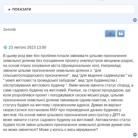
і
д
► ПОКАЗАТИ
о
м
л
е
н
Zemnik
н
0
я
П
23 лютого 2023 13:00
о
в
В цьому році вже без проблем почали змінювати цільове призначення
і
земельної ділянки без погодження проекту землеустрою місцевою радою,
д
на основі плану зонування міста (функціональних зон). Наприклад:
о
змінили цільове призначення земельних ділянок з: "для
м
сільськогосподарського призначення" , вид "для ведення садівництва " на:
л
" землі житлової та громадської забудови", вид "для будівництва і
е
обслуговування житлового будинку ". Яким чином змінити статус споруд, а
н
н
саме садового будинку на житловий. Раніше, за старою процедурою, ще
я
коли розроблявся проект і погоджувався сесією міської ради, цільове
призначення земельної ділянки змінювали одним пакетом, з зміною
статусу будівлі на житлову і присвоєнням адреси. Думаю як варіант
скористатися постановою КМУ про переведення дачних будинків у
житлові. На основі зміни цільового призначення реєстратор у ДРП не
може змінити статус садового будинку на житловий. Автоматично статус
будівлі після зміни цільового призначення земельної ділянки думаю ніяк
не може змінитися? Може у когось є якісь міркування?