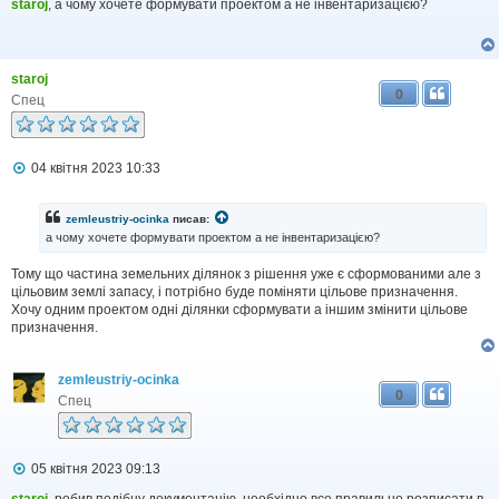
в
staroj
, а чому хочете формувати проектом а не інвентаризацією?
і
д
о
м
staroj
л
0
е
Спец
н
н
я
П
04 квітня 2023 10:33
о
в
і
zemleustriy-ocinka
писав:
д
а чому хочете формувати проектом а не інвентаризацією?
о
м
Тому що частина земельних ділянок з рішення уже є сформованими але з
л
цільовим землі запасу, і потрібно буде поміняти цільове призначення.
е
н
Хочу одним проектом одні ділянки сформувати а іншим змінити цільове
н
призначення.
я
zemleustriy-ocinka
0
Спец
П
05 квітня 2023 09:13
о