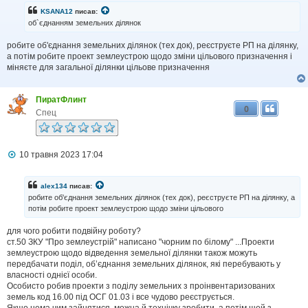
KSANA12
писав:
об`єднанням земельних ділянок
робите об'єднання земельних ділянок (тех док), реєструєте РП на ділянку,
а потім робите проект землеустрою щодо зміни цільового призначення і
міняєте для загальної ділянки цільове призначення
ПиратФлинт
0
Спец
П
10 травня 2023 17:04
о
в
і
alex134
писав:
д
робите об'єднання земельних ділянок (тех док), реєструєте РП на ділянку, а
о
потім робите проект землеустрою щодо зміни цільового
м
л
для чого робити подвійну роботу?
е
н
ст.50 ЗКУ "Про землеустрій" написано "чорним по білому" ...Проекти
н
землеустрою щодо відведення земельної ділянки також можуть
я
передбачати поділ, об’єднання земельних ділянок, які перебувають у
власності однієї особи.
Особисто робив проекти з поділу земельних з проінвентаризованих
земель код 16.00 під ОСГ 01.03 і все чудово реєструється.