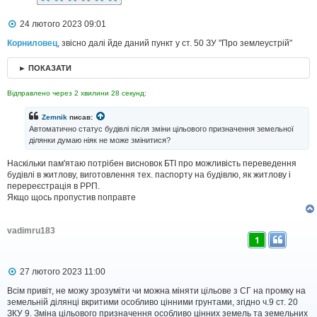
П
24 лютого 2023 09:01
о
в
Корниловец
, звісно далі йде даний пункт у ст. 50 ЗУ "Про землеустрій"
і
д
► ПОКАЗАТИ
о
м
л
Відправлено через 2 хвилини 28 секунд:
е
н
Zemnik
писав:
н
Автоматично статус будівлі після зміни цільового призначення земельної
я
ділянки думаю ніяк не може змінитися?
Наскільки пам'ятаю потрібен висновок БТІ про можливість переведення
будівлі в житлову, виготовлення тех. паспорту на будівлю, як житлову і
перереєстрація в РРП.
Якщо щось пропустив поправте
vadimru183
1
П
27 лютого 2023 11:00
о
в
Всім привіт, не можу зрозуміти чи можна міняти цільове з СГ на промку на
і
земельній ділянці вкритими особливо цінними грунтами, згідно ч.9 ст. 20
д
ЗКУ 9. Зміна цільового призначення особливо цінних земель та земельних