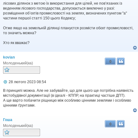
о
лісових ділянок з метою їх використання для цілей, не пов’язаних із
м
веденням лісового господарства, допускається виключно у разі:
л
розміщення об’єктів промисловості на землях, визначених пунктом "а"
е
частини першої статті 150 цього Кодексу;
н
н
я
Отже якщо на земельній ділянці плануєтся розмісти обєкт промисловості,
то значить можна?
Хто як вважає?
kovian
0
Молоденький(ка)
П
28 лютого 2023 08:54
о
в
В принципі можна. Але не забувайте, що для цього ще потрібна наявність
і
містобудівної документації (в ідеалі - КППР, на практиці частіше ДПТ).
д
А ще варто побачити ріщницю між особливо цінними землями і особливо
о
цінними ґрунтами.
м
л
е
Гоша
н
0
н
Молоденький(ка)
я