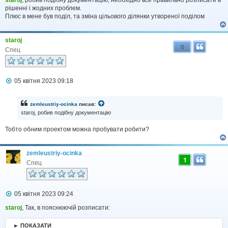
в
staroj
, робив подібну документацію, необхідно все правильно розписати в
і
рішенні і жодних проблем.
д
Плюс в мене був поділ, та зміна цільового ділянки утвореної поділом
о
м
л
staroj
е
0
н
Спец
н
я
П
05 квітня 2023 09:18
о
в
і
zemleustriy-ocinka
писав:
д
staroj, робив подібну документацію
о
м
Тобто обним проектом можна пробувати робити?
л
е
н
н
zemleustriy-ocinka
я
1
Спец
П
05 квітня 2023 09:24
о
в
staroj
, Так, в пояснюючій розписати:
і
д
► ПОКАЗАТИ