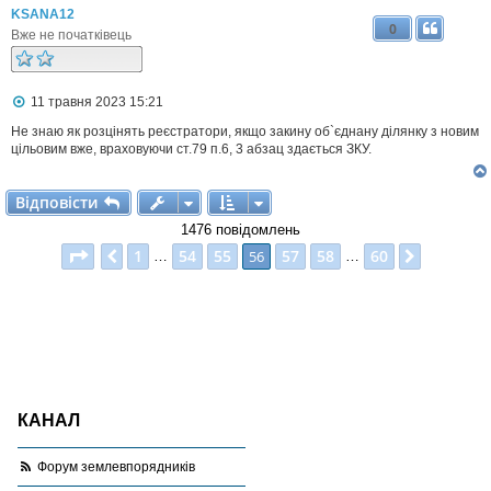
KSANA12
0
Вже не початківець
П
11 травня 2023 15:21
о
в
Не знаю як розцінять реєстратори, якщо закину об`єднану ділянку з новим
і
цільовим вже, враховуючи ст.79 п.6, 3 абзац здається ЗКУ.
д
о
м
Відповісти
В
і
д
п
о
в
і
с
т
и
л
е
1476 повідомлень
н
Сторінка
56
з
60
1
54
55
57
58
60
н
Поперед.
56
Далі
…
…
я
КАНАЛ
Форум землевпорядників