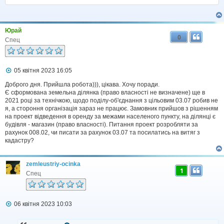
о
м
л
е
н
Юрай
н
0
Спец
я
П
05 квітня 2023 16:05
о
в
Доброго дня. Прийшла робота))), цікава. Хочу поради.
і
Є сформована земельна ділянка (право власності не визначене) ще в
д
2021 році за технічкою, щодо поділу-об'єднання з цільовим 03.07 робив не
о
я, а стороння організація зараз не працює. Замовник прийшов з рішенням
м
на проект відведення в оренду за межами населеного пункту, на ділянці є
л
будівля - магазин (право власності). Питання проект розробляти за
е
рахунок 008.02, чи писати за рахунок 03.07 та посилатись на витяг з
н
н
кадастру?
я
zemleustriy-ocinka
1
Спец
П
06 квітня 2023 10:03
о
в