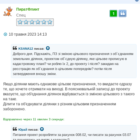
е
н
ПиратФлинт
н
1
я
Спец
П
10 травня 2023 14:13
о
в
і
KSANA12
писав:
д
Доброго дня. Підскажіть, ПЗ зі зміною цільового призначення з об`єднанням
о
земельних ділянок, проектом об`єдную ділянку, яке цільове прописую в
м
кадастровому плані? чи роблю їх 2, до проекту і після? закидаю на
л
реєстрацію як об`єднання із цільовим попереднім? потім після
е
н
затвердження вношу зміни.
н
я
Якщо ділянки мають однакове цільове призначення, то вкидаєте одразу
те, що хочете отримати на виході. В пояснювальній записці до проекту
вказуєте, що об'єднання ділянок відбувається із зміною цільового з такого
на таке.
Ділити та об'єднувати ділянки з різним цільовим призначенням
заборонено.
Відправлено через 11 хвилин 3 секунди:
Юрай
писав:
Питання проект розробляти за рахунок 008.02, чи писати за рахунок 03.07
та посилатись на витяг з кадастру?