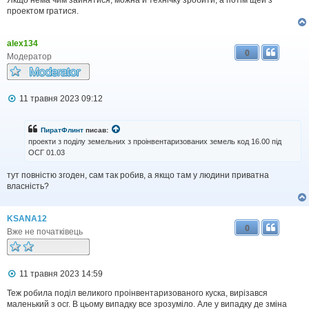
Якщо нема чим зайнятися, можна й технічку зробити, а потім щей з
проектом гратися.
alex134
0
Модератор
П
11 травня 2023 09:12
о
в
і
ПиратФлинт
писав:
д
проекти з поділу земельних з проінвентаризованих земель код 16.00 під
о
ОСГ 01.03
м
л
тут повністю згоден, сам так робив, а якщо там у людини приватна
е
н
власність?
н
я
KSANA12
0
Вже не початківець
П
11 травня 2023 14:59
о
в
Теж робила поділ великого проінвентаризованого куска, вирізався
і
маленький з осг. В цьому випадку все зрозуміло. Але у випадку де зміна