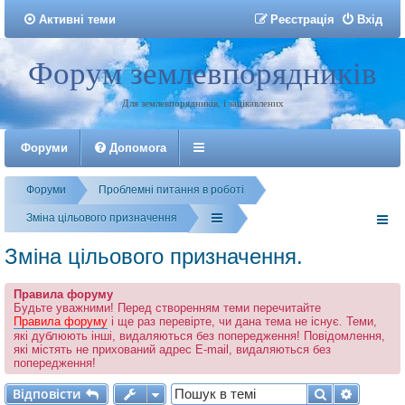
Активні теми
Р
е
є
с
т
р
а
ц
і
я
Вхід
Форум землевпорядників
Реєстрація
Для землевпорядників, і зацікавлених
Форуми
Допомога
Форуми
Проблемні питання в роботі
Зміна цільового призначення
Зміна цільового призначення.
Правила форуму
Будьте уважними! Перед створенням теми перечитайте
Правила форуму
і ще раз перевірте, чи дана тема не існує. Теми,
які дублюють інші, видаляються без попередження! Повідомлення,
які містять не прихований адрес E-mail, видаляються без
попередження!
Відповісти
Пошук
Розшир
В
і
д
п
о
в
і
с
т
и