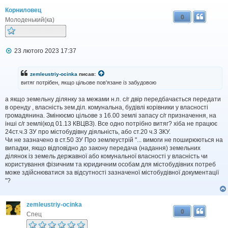
Корниловец
0
Молоденький(ка)
П
23 лютого 2023 17:37
о
в
і
zemleustriy-ocinka
писав:
д
витяг потрібен, якщо цільове пов'язане із забудовою
о
м
а якщо земельну ділянку за межами н.п. с/г двір передбачається передати
л
в оренду , власність зем.діл. комунальна, будівлі корівники у власності
е
н
громадянина. Змінюємо цільове з 16.00 землі запасу с/г призначення, на
н
інші с/г землі(код 01.13 КВЦВЗ). Все одно потрібно витяг? хіба не працює
я
24ст.ч.3 ЗУ про містобудівну діяльність, або ст.20 ч.3 ЗКУ.
Чи не зазначено в ст.50 ЗУ Про землеустрій "... вимоги не поширюються на
випадки, якщо відповідно до закону передача (надання) земельних
ділянок із земель державної або комунальної власності у власність чи
користування фізичним та юридичним особам для містобудівних потреб
може здійснюватися за відсутності зазначеної містобудівної документації
"?
zemleustriy-ocinka
0
Спец