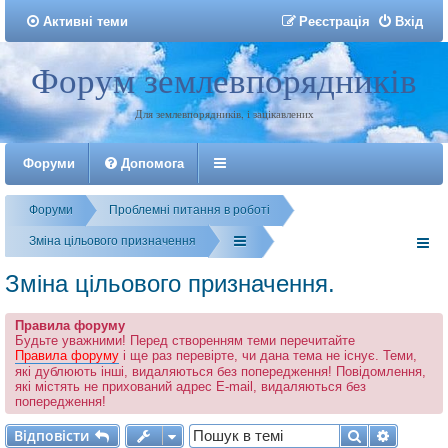
Активні теми
Р
е
є
с
т
р
а
ц
і
я
Вхід
Форум землевпорядників
Реєстрація
Для землевпорядників, і зацікавлених
Форуми
Допомога
Форуми
Проблемні питання в роботі
Зміна цільового призначення
Зміна цільового призначення.
Правила форуму
Будьте уважними! Перед створенням теми перечитайте
Правила форуму
і ще раз перевірте, чи дана тема не існує. Теми,
які дублюють інші, видаляються без попередження! Повідомлення,
які містять не прихований адрес E-mail, видаляються без
попередження!
Відповісти
Пошук
Розшир
В
і
д
п
о
в
і
с
т
и