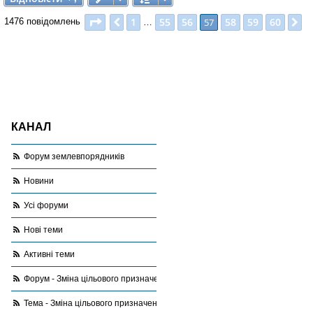
л
е
Сторінка
57
з
60
1
55
56
58
59
60
Поперед.
57
Д
1476 повідомлень
н
…
н
я
КАНАЛ
Форум землевпорядників
Новини
Усі форуми
Нові теми
Активні теми
Форум - Зміна цільового призначення
Тема - Зміна цільового призначення.