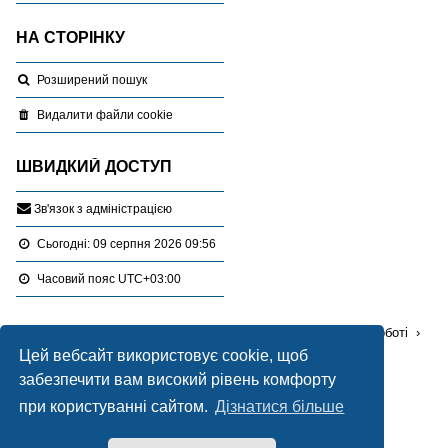
НА СТОРІНКУ
Розширений пошук
Видалити файли cookie
ШВИДКИЙ ДОСТУП
З
в
'
я
з
о
к
з
а
д
м
і
н
і
с
т
р
а
ц
і
є
ю
Сьогодні: 09 серпня 2026 09:56
Часовий пояс
UTC+03:00
Перейти :
Портал
Форуми
Проблемні питання в роботі
Цей вебсайт використовує cookie, щоб
Зміна цільового призначення
забезпечити вам високий рівень комфорту
Працює на
phpBB
® Forum Software © phpBB Limited
при користуванні сайтом.
Дізнатися більше
Український переклад © 2005-2020
Українська підтримка phpBB