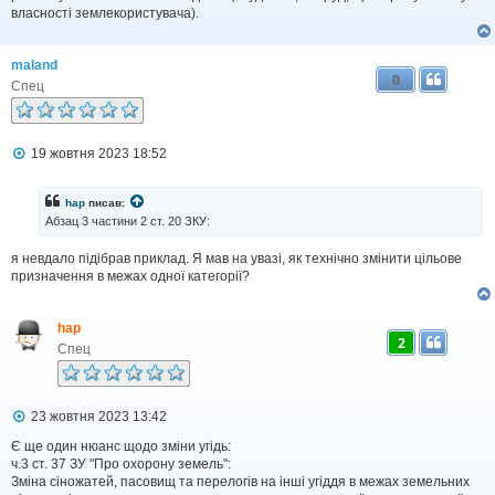
власності землекористувача).
maland
0
Спец
П
19 жовтня 2023 18:52
о
в
і
hap
писав:
д
Абзац 3 частини 2 ст. 20 ЗКУ:
о
м
я невдало підібрав приклад. Я мав на увазі, як технічно змінити цільове
л
призначення в межах одної категорії?
е
н
н
я
hap
2
Спец
П
23 жовтня 2023 13:42
о
в
Є ще один нюанс щодо зміни угідь:
і
ч.3 ст. 37 ЗУ "Про охорону земель":
д
Зміна сіножатей, пасовищ та перелогів на інші угіддя в межах земельних
о