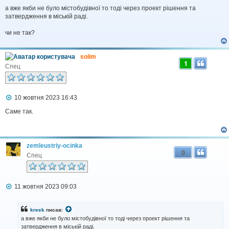
а вже якби не було містобудівної то тоді через проект рішення та
затвердження в міській раді.
чи не так?
solim
1
Спец
П
10 жовтня 2023 16:43
о
в
Саме так.
і
д
о
м
zemleustriy-ocinka
л
0
е
Спец
н
н
я
П
11 жовтня 2023 09:03
о
в
і
kreek
писав:
д
а вже якби не було містобудівної то тоді через проект рішення та
о
затвердження в міській раді.