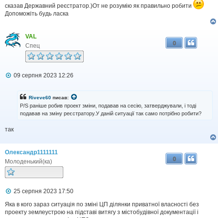
сказав Державний реєстратор.)От не розумію як правильно робити
Допоможіть будь ласка
VAL
0
Спец
П
09 серпня 2023 12:26
о
в
і
Riveve60
писав:
д
P/S раніше робив проект зміни, подавав на сесію, затверджували, і тоді
о
подавав на зміну реєстратору.У даній ситуації так само потрібно робити?
м
л
так
е
н
н
я
Олександр1111111
0
Молоденький(ка)
П
25 серпня 2023 17:50
о
в
Яка в кого зараз ситуація по зміні ЦП ділянки приватної власності без
і
проекту землеустрою на підставі витягу з містобудівної документації і
д