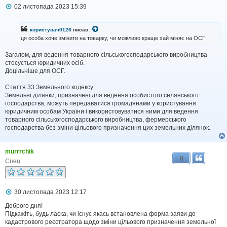
П
02 листопада 2023 15:39
о
в
і
користувач0126
писав:
д
ця особа хоче змінити на товарку, чи можливо краще хай міняє на ОСГ
о
м
Загалом, для ведення товарного сільськогосподарського виробництва
л
стосується юридичних осіб.
е
н
Доцільніше для ОСГ.
н
я
Стаття 33 Земельного кодексу:
Земельні ділянки, призначені для ведення особистого селянського
господарства, можуть передаватися громадянами у користування
юридичним особам України і використовуватися ними для ведення
товарного сільськогосподарського виробництва, фермерського
господарства без зміни цільового призначення цих земельних ділянок.
murrrchik
0
Спец
П
30 листопада 2023 12:17
о
в
Доброго дня!
і
Підкажіть, будь ласка, чи існує якась встановлена форма заяви до
д
кадастрового реєстратора щодо зміни цільового призначення земельної