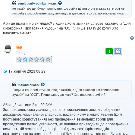
і
zemleustriy-ocinka
писав:
д
не пам'ятаю де, було прописано, що зміна цільового в межах категорії не
о
потребує розроблення документації, а здійснюється за заявою власника
м
л
А як це практично виглядає? Людина хоче змінити цільове, скажімо, з "Для
е
н
сінокосіння і випасання худоби" на "ОСГ". Пише заяву до кого? Хто
н
вносиить зміни?
я
hap
1
Спец
П
17 жовтня 2023 08:29
о
в
і
maland
писав:
д
Людина хоче змінити цільове, скажімо, з "Для сінокосіння і випасання
о
худоби" на "ОСГ". Пише заяву до кого? Хто вносиить зміни?
м
л
Абзац 3 частини 2 ст. 20 ЗКУ:
е
н
Зміна землекористувачем цільового призначення земельної ділянки
н
державної, комунальної власності, наданої йому в користування (крім
я
постійного користування) без проведення земельних торгів для
провадження певної діяльності, не повинна призводити до провадження
ним на такій земельній ділянці іншої діяльності (крім випадків
розташування на земельній ділянці будівель, споруд, що перебувають у