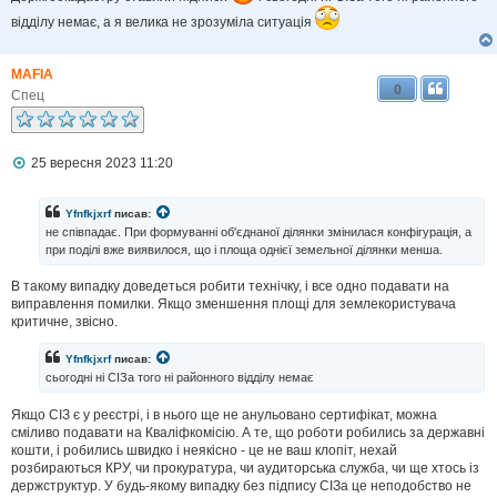
відділу немає, а я велика не зрозуміла ситуація
MAFIA
0
Спец
П
25 вересня 2023 11:20
о
в
і
Yfnfkjxrf
писав:
д
не співпадає. При формуванні об'єднаної ділянки змінилася конфігурація, а
о
при поділі вже виявилося, що і площа однієї земельної ділянки менша.
м
л
В такому випадку доведеться робити технічку, і все одно подавати на
е
н
виправлення помилки. Якщо зменшення площі для землекористувача
н
критичне, звісно.
я
Yfnfkjxrf
писав:
сьогодні ні СІЗа того ні районного відділу немає
Якщо СІЗ є у реєстрі, і в нього ще не анульовано сертифікат, можна
сміливо подавати на Кваліфкомісію. А те, що роботи робились за державні
кошти, і робились швидко і неякісно - це не ваш клопіт, нехай
розбираються КРУ, чи прокуратура, чи аудиторська служба, чи ще хтось із
держструктур. У будь-якому випадку без підпису СІЗа це неподобство не