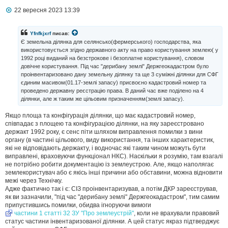
П
22 вересня 2023 13:39
о
в
і
Yfnfkjxrf
писав:
д
Є земельна ділянка для селянсько(фермерського) господарства, яка
о
використовується згідно державного акту на право користування землею( у
м
1992 році виданий на безстрокове і безоплатне користування), словом
л
довічне користування. Під час "дерибану землі" Держгеокадастром було
е
н
проінвентаризовано дану земельну ділянку та ще 3 суміжні ділянки для СФГ
н
єдиним масивом(01.17-землі запасу) присвоєно кадастровий номер та
я
проведено державну реєстрацію права. В даний час вже поділено на 4
ділянки, але ж таким же цільовим призначенням(землі запасу).
Якщо площа та конфігурація ділянки, що має кадастровий номер,
співпадає з площею та конфігурацією ділянки, на яку зареєстровано
держакт 1992 року, є сенс піти шляхом виправлення помилки з вини
органу (в частині цільового, виду використання, та інших характеристик,
які не відповідають держакту, і водночас які таким чином можуть бути
виправлені, враховуючи функціонал НКС). Наскільки я розумію, там взагалі
не потрібно робити документацію із землеустрою. Але, якщо наполягає
землекористувач або є якісь інші причини або обставини, можна відновити
межі через Технічку.
Адже фактично так і є: СІЗ проінвентаризував, а потім ДКР зареєстрував,
як ви зазначили, "під час "дерибану землі" Держгеокадастром", тим самим
припустившись помилки, обидва ігноруючи вимоги
частини 1 статті 32 ЗУ "Про землеустрій"
, коли не врахували правовий
статус частини інвентаризованої ділянки. А цей статус якраз підтверджує