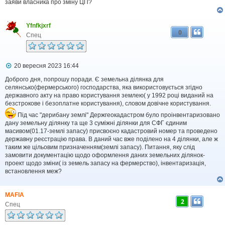
заяви власника про зміну ЦП?
о
м
л
Yfnfkjxrf
е
0
н
Спец
н
я
П
20 вересня 2023 16:44
о
в
Доброго дня, попрошу поради. Є земельна ділянка для
і
селянсько(фермерського) господарства, яка використовується згідно
д
державного акту на право користування землею( у 1992 році виданий на
о
безстрокове і безоплатне користування), словом довічне користування.
м
л
Під час "дерибану землі" Держгеокадастром було проінвентаризовано
е
дану земельну ділянку та ще 3 суміжні ділянки для СФГ єдиним
н
масивом(01.17-землі запасу) присвоєно кадастровий номер та проведено
н
державну реєстрацію права. В даний час вже поділено на 4 ділянки, але ж
я
таким же цільовим призначенням(землі запасу). Питання, яку слід
замовити документацію щодо оформлення даних земельних ділянок-
проект щодо зміни( із земель запасу на фермерство), інвентаризація,
встановлення меж?
MAFIA
2
Спец