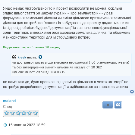
м
л
Якщо немає містобудівної то й проект розробляти не можна, оскільки
е
н
згідно вимог статті 50 Закону України «Про землеустрій» - у разі
н
формування земельної ділянки чи зміни цільового призначення земельної
я
ділянки для потреб, пов’язаних із забудовою, до проекту додається витяг
із відповідної містобудівної документації із зазначенням функціональної
зони території, в межах якої розташована земельна ділянка, та обмежень
у використанні території для містобудівних потреб.
Відправлено через 5 хвилин 28 секунд:
kreek
писав:
чи достатньо просто згоди власника нерухомості (тобто землекористувача)
та без затвердження змінити цільове як і вказує ст. 20 ЗКУ.
цільове міняється з 03,10 на 03,15
не пам'ятаю де, було прописано, що зміна цільового в межах категорії не
потребує розроблення документації, а здійснюється за заявою власника
maland
0
Спец
П
15 жовтня 2023 18:59
о
в