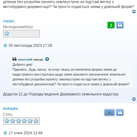
о
ділянки без розробки проекту землеустрою на підставі витягу з
м
містобудівної документації? Чи просто подається заява у довільній формі?
л
е
н
ruslan_
н
2
я
Молоденький(ка)
П
30 листопада 2023 17:28
о
в
і
murrrchik
писав:
д
Доброго дня!
о
Підкажіть, будь ласка, чи існує якась встановлена форма заяви до
м
кадастрового реєстратора щодо зміни цільового призначення земельної
л
ділянки без розробки проекту землеустрою на підставі витягу з
е
н
містобудівної документації? Чи просто подається заява у довільній формі?
н
я
Додаток 12 до Порядку ведення Державного земельного кадастру.
bu4apka
0
Спец
П
17 січня 2024 13:48