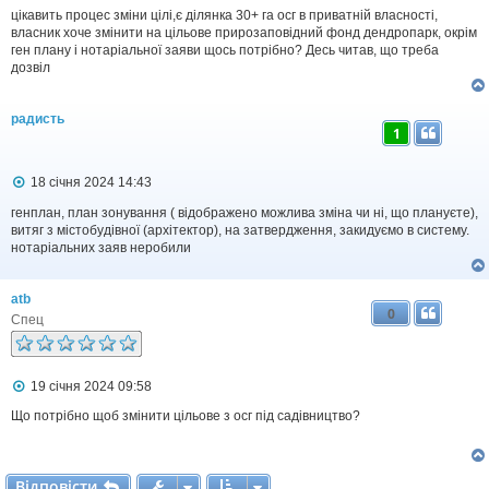
о
в
цікавить процес зміни цілі,є ділянка 30+ га осг в приватній власності,
і
власник хоче змінити на цільове прирозаповідний фонд дендропарк, окрім
д
ген плану і нотаріальної заяви щось потрібно? Десь читав, що треба
о
дозвіл
м
л
е
радисть
н
1
н
я
П
18 січня 2024 14:43
о
в
генплан, план зонування ( відображено можлива зміна чи ні, що плануєте),
і
витяг з містобудівної (архітектор), на затвердження, закидуємо в систему.
д
нотаріальних заяв неробили
о
м
л
atb
е
0
н
Спец
н
я
П
19 січня 2024 09:58
о
в
Що потрібно щоб змінити цільове з осг під садівництво?
і
д
о
м
Відповісти
В
і
д
п
о
в
і
с
т
и