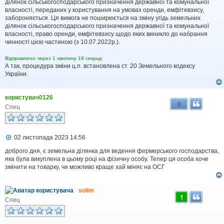
ділянок сільськогосподарського призначення державної та комунальної
м
власності, переданих у користування на умовах оренди, емфітевзису,
л
забороняється. Ця вимога не поширюється на зміну угідь земельних
е
ділянок сільськогосподарського призначення державної та комунальної
н
н
власності, право оренди, емфітевзису щодо яких виникло до набрання
я
чинності цією частиною (з 10.07.2022р.).
Відправлено через 1 хвилину 19 секунд:
А так, процедура зміни ц.п. встановлена ст. 20 Земельного кодексу
України.
користувач0126
0
Спец
П
02 листопада 2023 14:56
о
в
доброго дня, є земельна ділянка для ведення фермерського господарства,
і
яка була викуплена в цьому році на фізичну особу. Тепер ця особа хоче
д
змінити на товарку, чи можливо краще хай міняє на ОСГ
о
м
л
solim
е
1
н
Спец
н
я