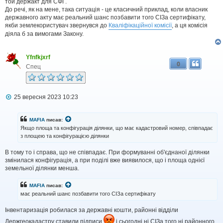
той держакт для СФГ.
До речі, як на мене, така ситуація - це класичний приклад, коли власник
державного акту має реальний шанс позбавити того СІЗа сертифікату,
якби землекористувач звернувся до
Кваліфікаційної комісії
, а ця комісія
діяла б за вимогами Закону.
Yfnfkjxrf
0
Спец
П
25 вересня 2023 10:23
о
в
і
MAFIA
писав:
д
Якщо площа та конфігурація ділянки, що має кадастровий номер, співпадає
о
з площею та конфігурацією ділянки
м
л
В тому то і справа, що не співпадає. При формуванні об'єднаної ділянки
е
н
змінилася конфігурація, а при поділі вже виявилося, що і площа однієї
н
земельної ділянки менша.
я
MAFIA
писав:
має реальний шанс позбавити того СІЗа сертифікату
Інвентаризація робилася за державні кошти, районні відділи
Держгеокадастру ставили підписи
і сьогодні ні СІЗа того ні районного