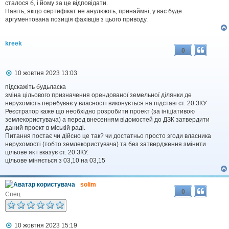
сталося б, і йому за це відповідати.
Навіть, якщо сертифікат не анулюють, принаймні, у вас буде
аргументована позиція фахівців з цього приводу.
kreek
0
П
10 жовтня 2023 13:03
о
в
підскажіть будьласка
і
зміна цільового призначення орендованої земельної ділянки де
д
нерухомість перебуває у власності виконується на підставі ст. 20 ЗКУ
о
Реєстратор каже що необхідно розробити проект (за ініціативою
м
землекористувача) а перед внесенням відомостей до ДЗК затвердити
л
даний проект в міській раді.
е
Питання постає чи дійсно це так? чи достатньо просто згоди власника
н
н
нерухомості (тобто землекористувача) та без затвердження змінити
я
цільове як і вказує ст. 20 ЗКУ.
цільове міняється з 03,10 на 03,15
solim
0
Спец
П
10 жовтня 2023 15:19