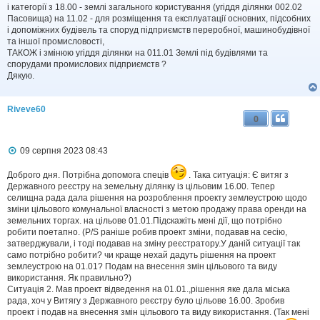
і
і категорії з 18.00 - землі загального користування (угіддя ділянки 002.02
д
Пасовища) на 11.02 - для розміщення та експлуатації основних, підсобних
о
і допоміжних будівель та споруд підприємств переробної, машинобудівної
м
та іншої промисловості,
л
ТАКОЖ і змінюю угіддя ділянки на 011.01 Землі під будівлями та
е
спорудами промислових підприємств ?
н
н
Дякую.
я
Riveve60
0
П
09 серпня 2023 08:43
о
в
Доброго дня. Потрібна допомога спеців
. Така ситуація: Є витяг з
і
Державного реєстру на земельну ділянку із цільовим 16.00. Тепер
д
селищна рада дала рішення на розроблення проекту землеустрою щодо
о
зміни цільового комунальної власності з метою продажу права оренди на
м
л
земельних торгах. на цільове 01.01.Підскажіть мені дії, що потрібно
е
робити поетапно. (P/S раніше робив проект зміни, подавав на сесію,
н
затверджували, і тоді подавав на зміну реєстратору.У даній ситуації так
н
само потрібно робити? чи краще нехай дадуть рішення на проект
я
землеустрою на 01.01? Подам на внесення змін цільового та виду
використання. Як правильно?)
Ситуація 2. Мав проект відведення на 01.01.,рішення яке дала міська
рада, хоч у Витягу з Державного реєстру було цільове 16.00. Зробив
проект і подав на внесення змін цільового та виду використання. (Так мені