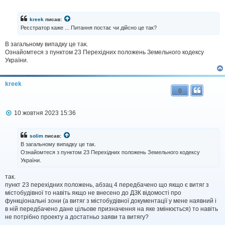
о
в
і
kreek
писав:
д
Реєстратор каже ... Питання постає чи дійсно це так?
о
м
В загальному випадку це так.
л
Ознайомтеся з пунктом 23 Перехідних положень Земельного кодексу
е
н
України.
н
я
kreek
0
П
10 жовтня 2023 15:36
о
в
і
solim
писав:
д
В загальному випадку це так.
о
Ознайомтеся з пунктом 23 Перехідних положень Земельного кодексу
м
України.
л
е
н
так.
н
пункт 23 перехідних положень, абзац 4 передбачено що якщо є витяг з
я
містобудівної то навіть якщо не внесено до ДЗК відомості про
функціональні зони (а витяг з містобудівної документації у мене наявний і
в ній передбачено дане цільове призначення на яке змінюється) то навіть
не потрібно проекту а достатньо заяви та витягу?