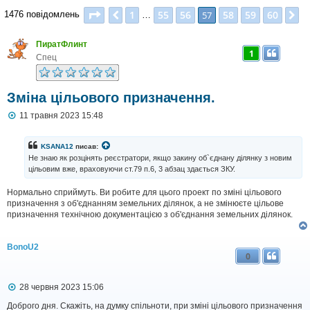
Сторінка
57
з
60
1
55
56
58
59
60
Поперед.
57
Д
1476 повідомлень
…
ПиратФлинт
1
Спец
Зміна цільового призначення.
П
11 травня 2023 15:48
о
в
і
KSANA12
писав:
д
Не знаю як розцінять реєстратори, якщо закину об`єднану ділянку з новим
о
цільовим вже, враховуючи ст.79 п.6, 3 абзац здається ЗКУ.
м
л
Нормально сприймуть. Ви робите для цього проект по зміні цільового
е
н
призначення з об'єднанням земельних ділянок, а не змінюєте цільове
н
призначення технічною документацією з об'єднання земельних ділянок.
я
BonoU2
0
П
28 червня 2023 15:06
о
в
Доброго дня. Скажіть, на думку спільноти, при зміні цільового призначення