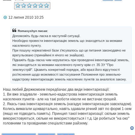
П
12 липня 2010 10:25
о
в
і
Romasyshyn писав:
д
Допоможіть будь-ласка в наступній ситуації.
о
Необхідно провести інвентаризацію земель що знаходяться за межами
м
населеного пункту.
л
При пошуку нормативної бази з'ясувалось що це питання законодавчо не
е
н
врегульовано (принаймні я нічого не знайшов).
н
Підкажіть будь-ласка чим керуватись при проведенні інвентаризації земель,
я
які знаходяться за межами населеного пункту крім ст. 35 ЗУ "Про
землеустрій". Цікавить конкретний порядок, або вразі його відсутності
роз'яснення щодо можливості застосування Положення про земельно-
кадастрову інвентаризацію земель населених пунктів за аналогією закону.
Наш любий Держкомзем передбачає два види інвентаризації:
1. Ви вже згадували - земельно-кадастрова інвентаризація земель
населених пунктів - але на такі роботи ніколи не вистачає грошей.
2. Якась-така інвентаризація земель (нагадує інвентаризацію завскладом).
Колись вимагали щоквартально, навіть здавали річний звіт по формі 1-зем
(якщо не підводить память). Принцип такої інвентаризації: скільки земель
використовуються, скільки не використовується і т.д. Це робиться "на око"
головними та провідними спеціалістами райзему.