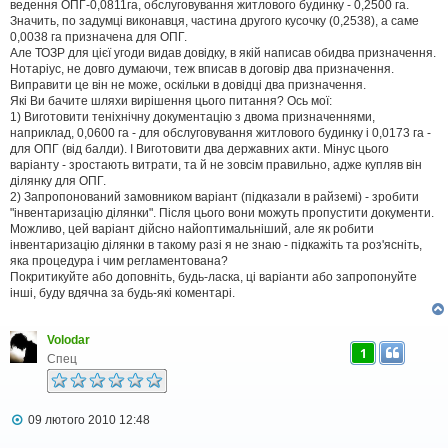
ведення ОПГ-0,0811га, обслуговування житлового будинку - 0,2500 га.
Значить, по задумці виконавця, частина другого кусочку (0,2538), а саме
0,0038 га призначена для ОПГ.
Але ТОЗР для цієї угоди видав довідку, в якій написав обидва призначення.
Нотаріус, не довго думаючи, теж вписав в договір два призначення.
Виправити це він не може, оскільки в довідці два призначення.
Які Ви бачите шляхи вирішення цього питання? Ось мої:
1) Виготовити теніхнічну документацію з двома призначеннями,
наприклад, 0,0600 га - для обслуговування житлового будинку і 0,0173 га -
для ОПГ (від балди). І Виготовити два державних акти. Мінус цього
варіанту - зростають витрати, та й не зовсім правильно, адже купляв він
ділянку для ОПГ.
2) Запропонований замовником варіант (підказали в райземі) - зробити
"інвентаризацію ділянки". Після цього вони можуть пропустити документи.
Можливо, цей варіант дійсно найоптимальніший, але як робити
інвентаризацію ділянки в такому разі я не знаю - підкажіть та роз'ясніть,
яка процедура і чим регламентована?
Покритикуйте або доповніть, будь-ласка, ці варіанти або запропонуйте
інші, буду вдячна за будь-які коментарі.
Volodar
1
Спец
П
09 лютого 2010 12:48
о
в