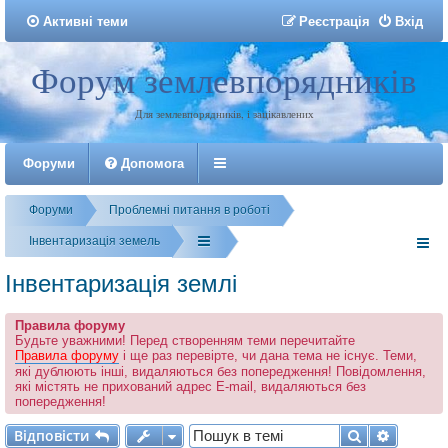
Активні теми
Р
е
є
с
т
р
а
ц
і
я
Вхід
Форум землевпорядників
Реєстрація
Для землевпорядників, і зацікавлених
Форуми
Допомога
Форуми
Проблемні питання в роботі
Інвентаризація земель
Інвентаризація землі
Правила форуму
Будьте уважними! Перед створенням теми перечитайте
Правила форуму
і ще раз перевірте, чи дана тема не існує. Теми,
які дублюють інші, видаляються без попередження! Повідомлення,
які містять не прихований адрес E-mail, видаляються без
попередження!
Відповісти
Пошук
Розшир
В
і
д
п
о
в
і
с
т
и