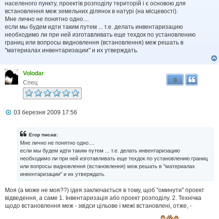
населеного пункту, проектів розподілу територій і є основою для
встановлення меж земельних ділянок в натурі (на місцевості).
Мне лично не понятно одно....
если мы будем идти таким путем ... т.е. делать инвентаризацию
необходимо ли при ней изготавливать еще техдок по установлению
границ или вопросы видновлення (встановлення) меж решать в
"материалах инвентаризации" и их утверждать.
Volodar
0
Спец
П
03 березня 2009 17:56
о
в
і
Егор писав:
д
Мне лично не понятно одно....
о
если мы будем идти таким путем ... т.е. делать инвентаризацию
м
необходимо ли при ней изготавливать еще техдок по установлению границ
л
или вопросы видновлення (встановлення) меж решать в "материалах
е
н
инвентаризации" и их утверждать.
н
я
Моя (а може не моя??) ідея заключається в тому, щоб "оминути" проект
відведення, а саме 1. Інвентаризація або проект розподілу. 2. Технічка
щодо встановлення меж - звідси цільове і межі встановлені, отже, -