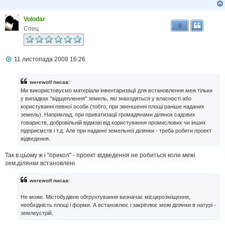
Volodar
0
Спец
П
11 листопада 2008 16:26
о
в
і
werewolf писав:
д
Ми використовуємо матеріали інвентаризації для встановлення меж тільки
о
у випадках "відщеплення" земель, які знаходяться у власності або
м
користуванні певної особи (тобто, при зменшенні площі раніше наданих
л
земель). Наприклад, при приватизації громадянами ділянок садових
е
н
товариств, добровільній відмові від користування промислових чи інших
н
підприємств і т.д. Але при наданні земельної ділянки - треба робити проект
я
відведення.
Так в цьому ж і "прикол" - проект відведення не робиться коли межі
зем.ділянки встановлені
werewolf писав:
Не може. Містобудівне обгрунтування визначає місцерозміщення,
необхідність площі і форми. А встановлює і закріплює межі ділянки в натурі -
землеустрій.