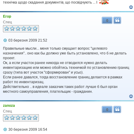
технічка щодо скадання документів, що посвідчують ... І
Егор
0
Спец
П
03 березня 2009 21:52
о
в
Правильные мысли... меня только смущает вопрос "целевого
і
назначения".. оно как бы должно уже быть установлено, что б не делать
д
проект.
о
Ок, а если участок ранее никогда не отводился нужно делать
м
инвентаризацию или можно обойтись техничкой по установлению границ
л
сразу (типа вот участок "сформирован" и усьо).
е
Если ранее давался, тогда восстановление границ делается в рамках
н
н
работ по инвентаризац.
я
Действительно .. в идеале заказчик таких работ лучше б был орган
местного самоуправления, плательщик - гражданин.
zanoza
0
Спец
П
30 березня 2009 16:54
о