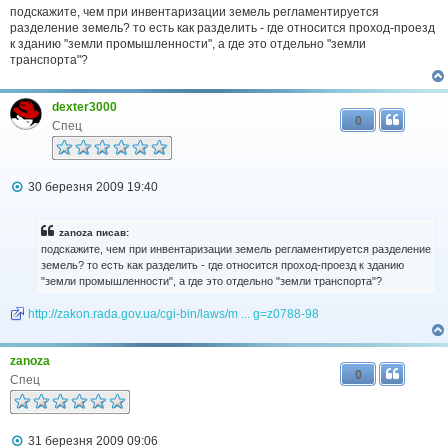
в
подскажите, чем при инвентаризации земель регламентируется
і
разделение земель? то есть как разделить - где относится проход-проезд
д
к зданию "земли промышленности", а где это отдельно "земли
о
транспорта"?
м
л
е
dexter3000
н
0
н
Спец
я
П
30 березня 2009 19:40
о
в
і
zanoza писав:
д
подскажите, чем при инвентаризации земель регламентируется разделение
о
земель? то есть как разделить - где относится проход-проезд к зданию
м
"земли промышленности", а где это отдельно "земли транспорта"?
л
е
н
http://zakon.rada.gov.ua/cgi-bin/laws/m ... g=z0788-98
н
я
zanoza
0
Спец
П
31 березня 2009 09:06