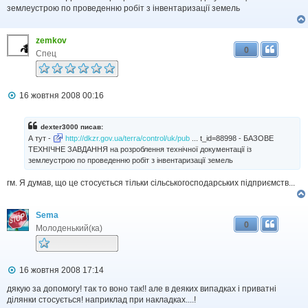
о
землеустрою по проведенню робіт з інвентаризації земель
м
л
е
zemkov
н
0
н
Спец
я
П
16 жовтня 2008 00:16
о
в
і
dexter3000 писав:
д
А тут -
http://dkzr.gov.ua/terra/control/uk/pub
... t_id=88998 - БАЗОВЕ
о
ТЕХНІЧНЕ ЗАВДАННЯ на розроблення технічної документації із
м
землеустрою по проведенню робіт з інвентаризації земель
л
е
н
гм. Я думав, що це стосується тільки сільськогосподарських підприємств...
н
я
Sema
0
Молоденький(ка)
П
16 жовтня 2008 17:14
о
в
дякую за допомогу! так то воно так!! але в деяких випадках і приватні
і
ділянки стосується! наприклад при накладках....!