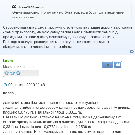
в
і
dexter3000 писав:
д
Очень правильно. Потом легче отбиваться, если будут шить нецелевое
о
использование.
м
л
Стосовно магазину, цехів, зрозуміло, але чому внутрішні дороги та стоянки
е
н
- землі транспорту, на мою думку легше було б залишити землі під
н
проходами та проїздами у основному цільовому - промисловість.
я
Бо якщо захочуть розширятись за рахунок цих земель саме ж
підприємство, то легше і менш проблемно.
Laura
0
Молодший спец :)
П
09 лютого 2010 11:48
о
в
Колеги,
і
д
допоможіть розібратися із такою непростою ситуацією.
о
Людина придбала за договором купівлі-продажу земельну ділянку ділянку
м
площею 0,0773 га з загальної площі 0,3311 га.
л
Назвати цю ділянку частиною не можна, тому що на державному акті
е
старого зразку намальовано дві діляночки,сумарна їх площа складає саме
н
н
0,3311 га, і одна із них - 0,0773 га, а інша - 0,2538 га.
я
Далі найцікавіше. В державному акті написано: землю передано для