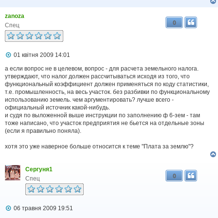
zanoza
0
Спец
П
01 квітня 2009 14:01
о
в
а если вопрос не в целевом, вопрос - для расчета земельного налога.
і
утверждают, что налог должен рассчитываться исходя из того, что
д
функциональный коэффициент должен применяться по коду статистики,
о
т.е. промышленность, на весь участок. без разбивки по функциональному
м
использованию земель. чем аргументировать? лучше всего -
л
официальный источник какой-нибудь.
е
и судя по выложенной выше инструкции по заполнению ф 6-зем - там
н
н
тоже написано, что участок предприятия не бьется на отдельные зоны
я
(если я правильно поняла).
хотя это уже наверное больше относится к теме "Плата за землю"?
Сергуня1
0
Спец
П
06 травня 2009 19:51
о