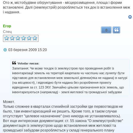
Ото ж, містобудівне обгрунтування - місцерозміщення, площа і форми
встановлені. Далі (землеустрій) розробляється тех.док із встанолення меж
і надання.
Егор
0
Спец
П
03 березня 2009 15:20
о
в
і
Volodar писав:
д
Запитання: Чи може техдок із землеустрою про проведення робіт із
о
інвентаризації земель на території
квартала чи частини нас.пункту
бути
м
підставою для встановлення меж земельної ділянки(яка не надана) в натурі
л
(на місцевості), і відповідно бути надана без розроблення проекту
е
н
відведення за ст. 123 ЗКУ. Звичайно цільове призначення всіх земель, що
н
інвентаризуються (наприклад) - землі житлової та громадської забудови
я
Может.
Только сложнее в кварталах стихийной застройки где первоотводов не
было, там инвентаризацией не решить. Кроме того, в таком случае
отсутствует "целевое назначение" (оно никогда не устанавливалось).
Вот еще интересная документация: ст. 55 закона "О землеустройстве"
документація із землеустрою щодо встановлення меж житлової та
громадської забудови розробляється у складі генерального плану