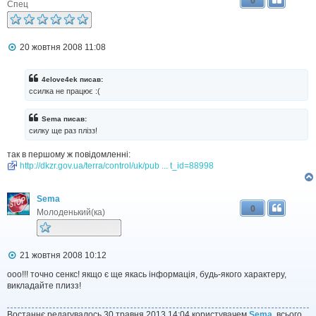
0
е
Спец
н
н
я
П
20 жовтня 2008 11:08
о
в
і
4elove4ek писав:
д
ссилка не працює :(
о
м
л
Sema писав:
е
силку ще раз плізз!
н
н
так в першому ж повідомленні:
я
http://dkzr.gov.ua/terra/control/uk/pub ... t_id=88998
Sema
0
Молоденький(ка)
П
21 жовтня 2008 10:12
о
в
ооо!!! точно сенкс! якщо є ще якась інформація, будь-якого характеру,
і
викладайте плизз!
д
о
м
Востаннє редагувалось 30 травня 2013 14:04 користувачем
Sema
, всього