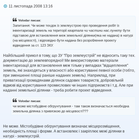
П
11 листопада 2008 13:16
о
в
і
Volodar писав:
д
Запитання: Чи може техдок із землеустрою про проведення робіт із
о
інвентаризації земель на території
квартала чи частини нас.пункту
бути
м
підставою для встановлення меж земельної ділянки(яка не надана) в натурі
л
(на місцевості), і відповідно бути надана без розроблення проекту
е
н
відведення за ст. 123 ЗКУ.
н
я
Найбільший прикол в тому, що ЗУ "Про землеустрій" не відносить таку тех.
документацію до землевпорядної! Ми використовуємо матеріали
інвентаризації для встановлення меж тільки у випадках "відщеплення"
земель, які знаходяться у власності або користуванні певної особи (тобто,
при зменшенні площі раніше наданих земель). Наприклад, при
приватизації громадянами ділянок садових товариств, добровільній
відмові від користування промислових чи інших підприємств і т.д. Але при
наданні земельної ділянки - треба робити проект відведення.
Volodar писав:
чи може містобудівне обгрунтування - там також визначається необхідна
земельна ділянка з привязкою до місцевості???
Не може. Містобудівне обгрунтування визначає місцерозміщення,
необхідність площі і форми. А встановлює і закріплює межі ділянки в
натурі - землеустрій.