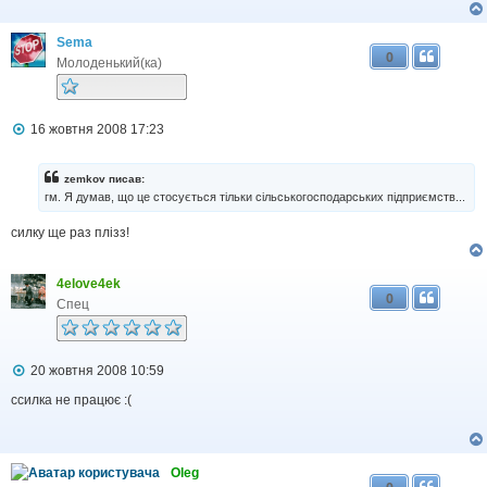
д
о
м
Sema
л
0
е
Молоденький(ка)
н
н
я
П
16 жовтня 2008 17:23
о
в
і
zemkov писав:
д
гм. Я думав, що це стосується тільки сільськогосподарських підприємств...
о
м
силку ще раз плізз!
л
е
н
н
4elove4ek
я
0
Спец
П
20 жовтня 2008 10:59
о
в
ссилка не працює :(
і
д
о
м
Oleg
л