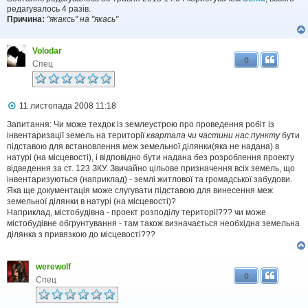
л
редагувалось 4 разів.
е
Причина:
"якаксь" на "якась"
н
н
я
Volodar
0
Спец
П
11 листопада 2008 11:18
о
в
Запитання: Чи може техдок із землеустрою про проведення робіт із
і
інвентаризації земель на території
квартала чи частини нас.пункту
бути
д
підставою для встановлення меж земельної ділянки(яка не надана) в
о
натурі (на місцевості), і відповідно бути надана без розроблення проекту
м
відведення за ст. 123 ЗКУ. Звичайно цільове призначення всіх земель, що
л
інвентаризуються (наприклад) - землі житлової та громадської забудови.
е
Яка ще документація може слугувати підставою для винесення меж
н
н
земельної ділянки в натурі (на місцевості)?
я
Наприклад, містобудівна - проект розподілу території??? чи може
містобудівне обгрунтування - там також визначається необхідна земельна
ділянка з привязкою до місцевості???
werewolf
0
Спец