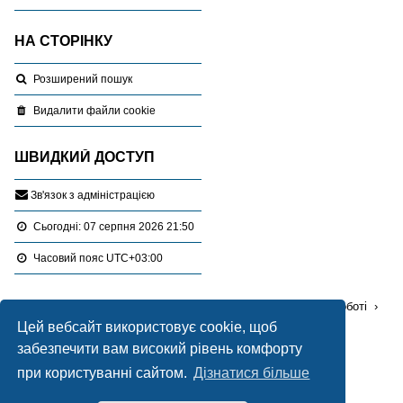
НА СТОРІНКУ
Розширений пошук
Видалити файли cookie
ШВИДКИЙ ДОСТУП
З
в
'
я
з
о
к
з
а
д
м
і
н
і
с
т
р
а
ц
і
є
ю
Сьогодні: 07 серпня 2026 21:50
Часовий пояс
UTC+03:00
Перейти :
Портал
Форуми
Проблемні питання в роботі
Цей вебсайт використовує cookie, щоб
Інвентаризація земель
забезпечити вам високий рівень комфорту
Працює на
phpBB
® Forum Software © phpBB Limited
при користуванні сайтом.
Дізнатися більше
Український переклад © 2005-2020
Українська підтримка phpBB