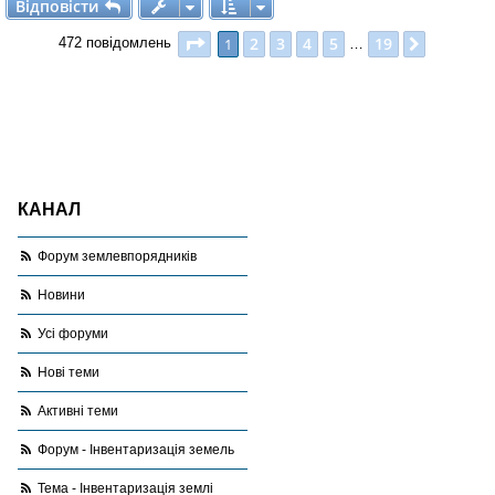
Відповісти
В
і
д
п
о
в
і
с
т
и
Сторінка
1
з
19
2
3
4
5
19
1
Далі
472 повідомлень
…
КАНАЛ
Форум землевпорядників
Новини
Усі форуми
Нові теми
Активні теми
Форум - Інвентаризація земель
Тема - Інвентаризація землі