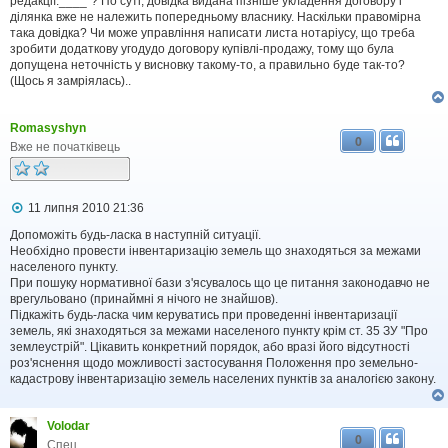
редакції:____"? По суті, довідка видана пізніше укладення договору і
ділянка вже не належить попередньому власнику. Наскільки правомірна
така довідка? Чи може управління написати листа нотаріусу, що треба
зробити додаткову угодудо договору купівлі-продажу, тому що була
допущена неточність у висновку такому-то, а правильно буде так-то?
(Щось я замріялась)..
Romasyshyn
0
Вже не початківець
П
11 липня 2010 21:36
о
в
Допоможіть будь-ласка в наступній ситуації.
і
Необхідно провести інвентаризацію земель що знаходяться за межами
д
населеного пункту.
о
При пошуку нормативної бази з'ясувалось що це питання законодавчо не
м
врегульовано (принаймні я нічого не знайшов).
л
Підкажіть будь-ласка чим керуватись при проведенні інвентаризації
е
земель, які знаходяться за межами населеного пункту крім ст. 35 ЗУ "Про
н
н
землеустрій". Цікавить конкретний порядок, або вразі його відсутності
я
роз'яснення щодо можливості застосування Положення про земельно-
кадастрову інвентаризацію земель населених пунктів за аналогією закону.
Volodar
0
Спец