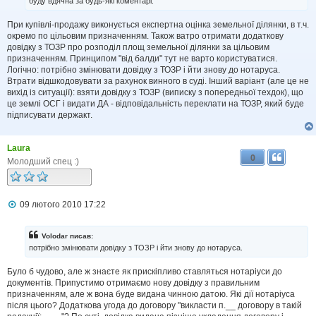
буду вдячна за будь-які коментарі.
При купівлі-продажу виконується експертна оцінка земельної ділянки, в т.ч.
окремо по цільовим призначенням. Також ватро отримати додаткову
довідку з ТОЗР про розподіл площ земельної ділянки за цільовим
призначенням. Принципом "від балди" тут не варто користуватися.
Логічно: потрібно змінювати довідку з ТОЗР і йти знову до нотаруса.
Втрати відшкодовувати за рахунок винного в суді. Інший варіант (але це не
вихід із ситуації): взяти довідку з ТОЗР (виписку з попередньої техдок), що
це землі ОСГ і видати ДА - відповідальність переклати на ТОЗР, який буде
підписувати держакт.
Laura
0
Молодший спец :)
П
09 лютого 2010 17:22
о
в
і
Volodar писав:
д
потрібно змінювати довідку з ТОЗР і йти знову до нотаруса.
о
м
Було б чудово, але ж знаєте як прискіпливо ставляться нотаріуси до
л
документів. Припустимо отримаємо нову довідку з правильним
е
н
призначенням, але ж вона буде видана чинною датою. Які дії нотаріуса
н
після цього? Додаткова угода до договору "викласти п.__ договору в такій
я