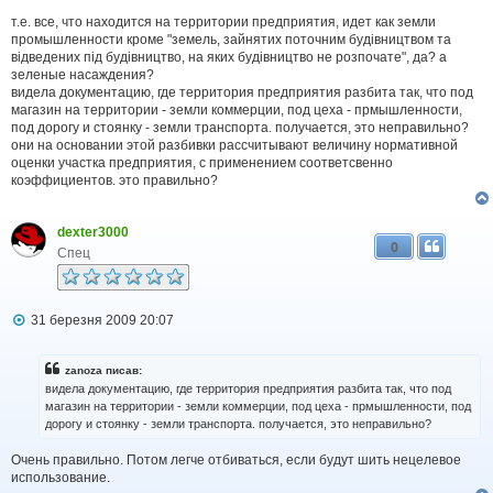
о
в
т.е. все, что находится на территории предприятия, идет как земли
і
промышленности кроме "земель, зайнятих поточним будівництвом та
д
відведених під будівництво, на яких будівництво не розпочате", да? а
о
зеленые насаждения?
м
видела документацию, где территория предприятия разбита так, что под
л
магазин на территории - земли коммерции, под цеха - прмышленности,
е
под дорогу и стоянку - земли транспорта. получается, это неправильно?
н
н
они на основании этой разбивки рассчитывают величину нормативной
я
оценки участка предприятия, с применением соответсвенно
коэффициентов. это правильно?
dexter3000
0
Спец
П
31 березня 2009 20:07
о
в
і
zanoza писав:
д
видела документацию, где территория предприятия разбита так, что под
о
магазин на территории - земли коммерции, под цеха - прмышленности, под
м
дорогу и стоянку - земли транспорта. получается, это неправильно?
л
е
н
Очень правильно. Потом легче отбиваться, если будут шить нецелевое
н
использование.
я