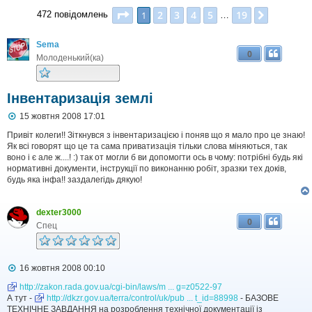
Сторінка
1
з
19
2
3
4
5
19
1
Далі
472 повідомлень
…
Sema
0
Молоденький(ка)
Інвентаризація землі
П
15 жовтня 2008 17:01
о
в
Привіт колеги!! Зіткнувся з інвентаризацією і поняв що я мало про це знаю!
і
Як всі говорят що це та сама приватизація тільки слова міняються, так
д
воно і є але ж....! :) так от могли б ви допомогти ось в чому: потрібні будь які
о
нормативні документи, інструкції по виконанню робіт, зразки тех доків,
м
будь яка інфа!! заздалегідь дякую!
л
е
н
dexter3000
н
0
я
Спец
П
16 жовтня 2008 00:10
о
в
http://zakon.rada.gov.ua/cgi-bin/laws/m ... g=z0522-97
і
А тут -
http://dkzr.gov.ua/terra/control/uk/pub ... t_id=88998
- БАЗОВЕ
д
ТЕХНІЧНЕ ЗАВДАННЯ на розроблення технічної документації із