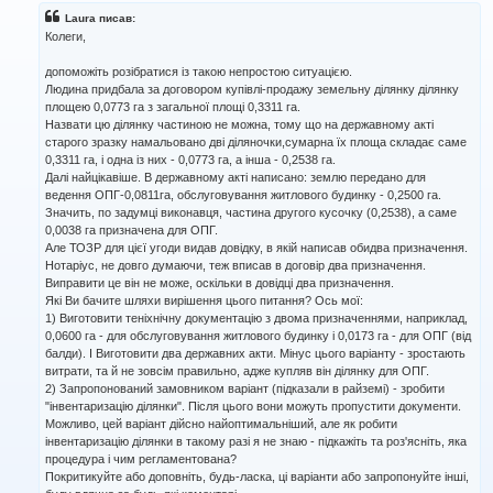
і
Laura писав:
д
Колеги,
о
м
допоможіть розібратися із такою непростою ситуацією.
л
Людина придбала за договором купівлі-продажу земельну ділянку ділянку
е
н
площею 0,0773 га з загальної площі 0,3311 га.
н
Назвати цю ділянку частиною не можна, тому що на державному акті
я
старого зразку намальовано дві діляночки,сумарна їх площа складає саме
0,3311 га, і одна із них - 0,0773 га, а інша - 0,2538 га.
Далі найцікавіше. В державному акті написано: землю передано для
ведення ОПГ-0,0811га, обслуговування житлового будинку - 0,2500 га.
Значить, по задумці виконавця, частина другого кусочку (0,2538), а саме
0,0038 га призначена для ОПГ.
Але ТОЗР для цієї угоди видав довідку, в якій написав обидва призначення.
Нотаріус, не довго думаючи, теж вписав в договір два призначення.
Виправити це він не може, оскільки в довідці два призначення.
Які Ви бачите шляхи вирішення цього питання? Ось мої:
1) Виготовити теніхнічну документацію з двома призначеннями, наприклад,
0,0600 га - для обслуговування житлового будинку і 0,0173 га - для ОПГ (від
балди). І Виготовити два державних акти. Мінус цього варіанту - зростають
витрати, та й не зовсім правильно, адже купляв він ділянку для ОПГ.
2) Запропонований замовником варіант (підказали в райземі) - зробити
"інвентаризацію ділянки". Після цього вони можуть пропустити документи.
Можливо, цей варіант дійсно найоптимальніший, але як робити
інвентаризацію ділянки в такому разі я не знаю - підкажіть та роз'ясніть, яка
процедура і чим регламентована?
Покритикуйте або доповніть, будь-ласка, ці варіанти або запропонуйте інші,