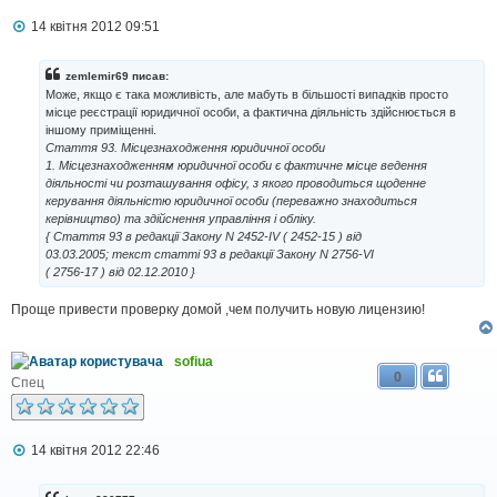
П
14 квітня 2012 09:51
о
в
і
zemlemir69 писав:
д
Може, якщо є така можливість, але мабуть в більшості випадків просто
о
місце реєстрації юридичної особи, а фактична діяльність здійснюється в
м
іншому приміщенні.
л
Стаття 93. Місцезнаходження юридичної особи
е
н
1. Місцезнаходженням юридичної особи є фактичне місце ведення
н
діяльності чи розташування офісу, з якого проводиться щоденне
я
керування діяльністю юридичної особи (переважно знаходиться
керівництво) та здійснення управління і обліку.
{ Стаття 93 в редакції Закону N 2452-IV ( 2452-15 ) від
03.03.2005; текст статті 93 в редакції Закону N 2756-VI
( 2756-17 ) від 02.12.2010 }
Проще привести проверку домой ,чем получить новую лицензию!
sofiua
0
Спец
П
14 квітня 2012 22:46
о
в
і