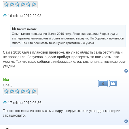
н
я
П
16 квітня 2012 22:08
о
в
і
Korum писав:
д
Опыт такого посылания был в 2010 году. Лицензии лишили. Через суд и
о
экспертно-апелляционный совет лицензию вернули. Но бороться пришлось
м
много. Так что посылать тоже нужно грамотно и с умом.
л
е
н
Сам в 2010 был в плановой проверке, но у нас область сама отступила и
н
не проверяла. Безусловно, если прийдут проверять, то посылать - это
я
жестко. Так что надо собирать информацию, разъяснения. а том поживем-
увидим
irka
0
Спец
П
17 квітня 2012 08:36
о
в
Так это шо мона их посылать, а вдруг подсуетятся и утвердят критерии,
і
страшновато.
д
о
м