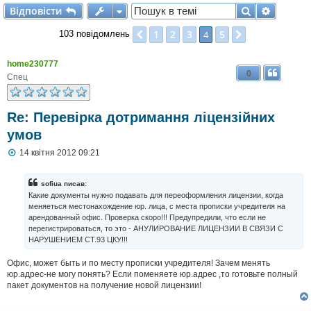
Відповісти
Пошук
Розшир
В
і
д
п
о
в
і
с
т
и
1
2
3
5
Поперед.
4
Далі
103 повідомлень
home230777
0
Спец
Re: Перевiрка дотримання лiцензiйних
умов
П
14 квітня 2012 09:21
о
в
і
sofiua писав:
д
Какие документы нужно подавать для переоформления лицензии, когда
о
меняеться местонахождение юр. лица, с места прописки учредителя на
м
арендованный офис. Проверка скоро!!! Предупредили, что если не
л
перегистрироваться, то это - АНУЛИРОВАНИЕ ЛИЦЕНЗИИ В СВЯЗИ С
е
н
НАРУШЕНИЕМ СТ.93 ЦКУ!!!
н
я
Офис, может быть и по месту прописки учредителя! Зачем менять
юр.адрес-не могу понять? Если поменяете юр.адрес ,то готовьте полный
пакет документов на получение новой лицензии!