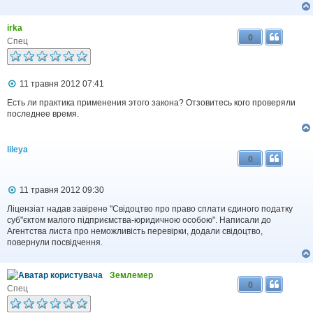
irka
0
Спец
П
11 травня 2012 07:41
о
в
Есть ли практика применения этого закона? Отзовитесь кого проверяли
і
последнее время.
д
о
м
lileya
л
0
е
н
н
П
11 травня 2012 09:30
я
о
в
Ліцензіат надав завірене "Свідоцтво про право сплати єдиного податку
і
суб"єктом малого підприємства-юридичною особою". Написали до
д
Агентства листа про неможливість перевірки, додали свідоцтво,
о
повернули посвідчення.
м
л
е
Землемер
н
0
н
Спец
я