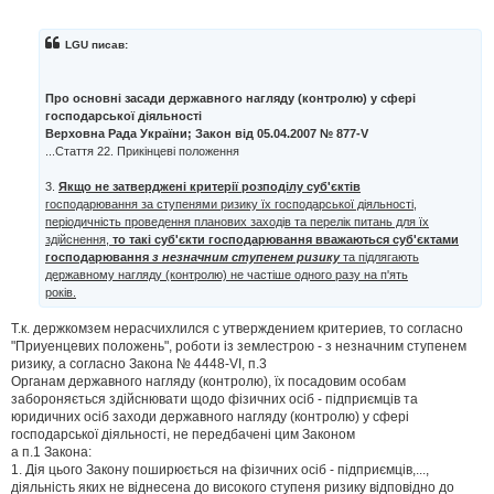
о
в
і
LGU писав:
д
о
м
Про основні засади державного нагляду (контролю) у сфері
л
господарської діяльності
е
н
Верховна Рада України; Закон від 05.04.2007 № 877-V
н
...Стаття 22. Прикінцеві положення
я
3.
Якщо не затверджені критерії розподілу суб'єктів
господарювання за ступенями ризику їх господарської діяльності,
періодичність проведення планових заходів та перелік питань для їх
здійснення,
то такі суб'єкти господарювання вважаються суб'єктами
господарювання
з незначним ступенем ризику
та підлягають
державному нагляду (контролю) не частіше одного разу на п'ять
років.
Т.к. держкомзем нерасчихлился с утверждением критериев, то согласно
"Приуенцевих положень", роботи із землестрою - з незначним ступенем
ризику, а согласно Закона № 4448-VI, п.3
Органам державного нагляду (контролю), їх посадовим особам
забороняється здійснювати щодо фізичних осіб - підприємців та
юридичних осіб заходи державного нагляду (контролю) у сфері
господарської діяльності, не передбачені цим Законом
а п.1 Закона:
1. Дія цього Закону поширюється на фізичних осіб - підприємців,...,
діяльність яких не віднесена до високого ступеня ризику відповідно до