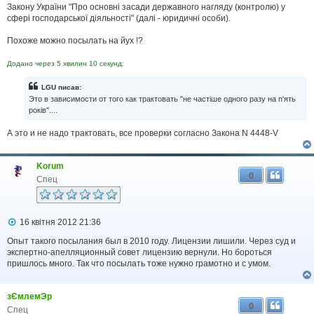
Закону України "Про основні засади державного нагляду (контролю) у
сфері господарської діяльності" (далі - юридичні особи).
Похоже можно посылать на йух !?
Додано через 5 хвилин 10 секунд:
LGU писав:
Это в зависимости от того как трактовать "не частіше одного разу на п'ять
років"....
А это и не надо трактовать, все проверки согласно Закона N 4448-V
Korum
0
Спец
П
16 квітня 2012 21:36
о
в
Опыт такого посылания был в 2010 году. Лицензии лишили. Через суд и
і
экспертно-апелляционный совет лицензию вернули. Но бороться
д
пришлось много. Так что посылать тоже нужно грамотно и с умом.
о
м
л
зЄмлемЭр
е
0
н
Спец