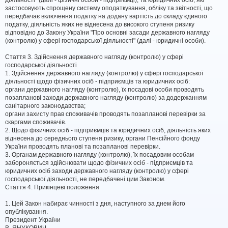
діяльності" (далі - фізичні особи - підприємці), та юридичних осіб, які
застосовують спрощену систему оподаткування, обліку та звітності, що
передбачає включення податку на додану вартість до складу єдиного
податку, діяльність яких не віднесена до високого ступеня ризику
відповідно до Закону України "Про основні засади державного нагляду
(контролю) у сфері господарської діяльності" (далі - юридичні особи).
Стаття 3. Здійснення державного нагляду (контролю) у сфері
господарської діяльності
1. Здійснення державного нагляду (контролю) у сфері господарської
діяльності щодо фізичних осіб - підприємців та юридичних осіб:
органи державного нагляду (контролю), їх посадові особи проводять
позапланові заходи державного нагляду (контролю) за додержанням
санітарного законодавства;
органи захисту прав споживачів проводять позапланові перевірки за
скаргами споживачів.
2. Щодо фізичних осіб - підприємців та юридичних осіб, діяльність яких
віднесена до середнього ступеня ризику, органи Пенсійного фонду
України проводять планові та позапланові перевірки.
3. Органам державного нагляду (контролю), їх посадовим особам
забороняється здійснювати щодо фізичних осіб - підприємців та
юридичних осіб заходи державного нагляду (контролю) у сфері
господарської діяльності, не передбачені цим Законом.
Стаття 4. Прикінцеві положення
1. Цей Закон набирає чинності з дня, наступного за днем його
опублікування.
Президент України