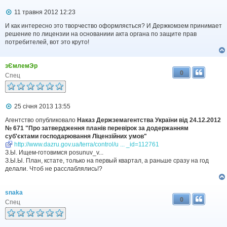
П
11 травня 2012 12:23
о
в
И как интересно это творчество оформляється? И Держкомзем принимает
і
решение по лицензии на основаниии акта органа по защите прав
д
потребителей, вот это круто!
о
м
л
зЄмлемЭр
е
0
н
Спец
н
я
П
25 січня 2013 13:55
о
в
Агентство опубликовало
Наказ Держземагентства України від 24.12.2012
і
№ 671 "Про затвердження планів перевірок за додержанням
д
суб'єктами господарювання Ліцензійних умов"
о
http://www.dazru.gov.ua/terra/control/u ... _id=112761
м
З.Ы. Ищем-готовимся posunuv_v...
л
З.Ы.Ы. План, кстате, только на первый квартал, а раньше сразу на год
е
делали. Чтоб не расслаблялись!?
н
н
я
snaka
0
Спец