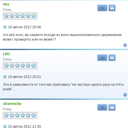
irka
0
Спец
П
16 квітня 2012 20:46
о
в
это всё ясно, вы скажите исходя из всего вышеизложенного держкомзем
і
может проверять или не может?
д
о
м
LGU
л
0
е
Спец
н
н
я
П
16 квітня 2012 20:51
о
в
Это в зависимости от того как трактовать "не частіше одного разу на п'ять
і
років"....
д
о
м
зЄмлемЭр
л
0
е
Спец
н
н
я
П
16 квітня 2012 21:30