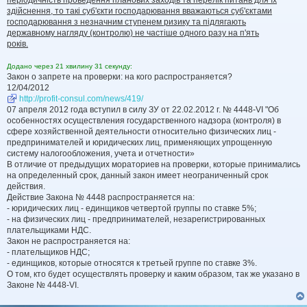
періодичність проведення планових заходів та перелік питань для їх
здійснення, то такі суб'єкти господарювання вважаються суб'єктами
господарювання з незначним ступенем ризику та підлягають
державному нагляду (контролю) не частіше одного разу на п'ять
років.
Додано через 21 хвилину 31 секунду:
Закон о запрете на проверки: на кого распространяется?
12/04/2012
http://profit-consul.com/news/419/
07 апреля 2012 года вступил в силу ЗУ от 22.02.2012 г. № 4448-VI "Об
особенностях осуществления государственного надзора (контроля) в
сфере хозяйственной деятельности относительно физических лиц -
предпринимателей и юридических лиц, применяющих упрощенную
систему налогообложения, учета и отчетности»
В отличие от предыдущих мораториев на проверки, которые принимались
на определенный срок, данный закон имеет неограниченный срок
действия.
Действие Закона № 4448 распространяется на:
- юридических лиц - единщиков четвертой группы по ставке 5%;
- на физических лиц - предпринимателей, незарегистрированных
плательщиками НДС.
Закон не распространяется на:
- плательщиков НДС;
- единщиков, которые относятся к третьей группе по ставке 3%.
О том, кто будет осуществлять проверку и каким образом, так же указано в
Законе № 4448-VI.