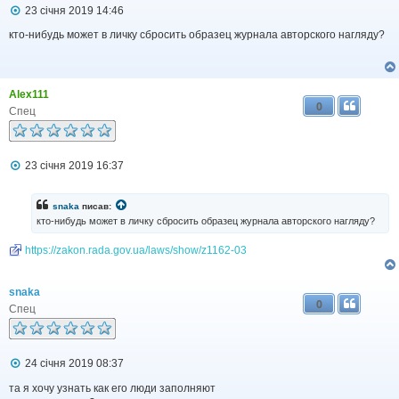
П
23 січня 2019 14:46
о
в
кто-нибудь может в личку сбросить образец журнала авторского нагляду?
і
д
о
м
Alex111
л
0
е
Спец
н
н
я
П
23 січня 2019 16:37
о
в
і
snaka
писав:
д
кто-нибудь может в личку сбросить образец журнала авторского нагляду?
о
м
https://zakon.rada.gov.ua/laws/show/z1162-03
л
е
н
н
snaka
я
0
Спец
П
24 січня 2019 08:37
о
в
та я хочу узнать как его люди заполняют