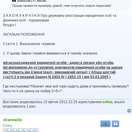
home230777 писав:
д
Проще привести проверку домой ,чем получить новую лицензию!
о
м
З А К О Н У К Р А Ї Н И Про державну реєстрацію юридичних осіб та
л
фізичних осіб - підприємців
е
н
Розділ I
н
я
ЗАГАЛЬНІ ПОЛОЖЕННЯ
Стаття 1. Визначення термінів
1. У цьому Законі терміни вживаються в такому значенні:
місцезнаходження юридичної особи - адреса органу або особи,
які відповідно до установчих документів юридичної особи чи закону
виступають від її імені (далі - виконавчий орган); ( Абзац шостий
статті 1 в редакції Закону N 2452-IV ( 2452-15 ) від 03.03.2005 )
Где нестыковка?!!Значит мне всё таки сидеть дома и принимать проверку?
Чего-то я не хрена не пойму 5+5=?
Востаннє редагувалось 15 квітня 2012 22:25 користувачем
sofiua
, всього
редагувалось 1 раз.
зЄмлемЭр
0
Спец