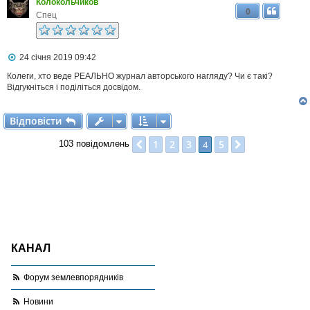
Колокольчиков
л
0
е
Спец
н
н
я
П
24 січня 2019 09:42
о
в
Колеги, хто веде РЕАЛЬНО журнал авторського нагляду? Чи є такі?
і
Відгукніться і поділіться досвідом.
д
о
м
Відповісти
В
і
д
п
о
в
і
с
т
и
л
е
1
2
3
5
Поперед.
4
Далі
103 повідомлень
н
н
я
КАНАЛ
Форум землевпорядників
Новини