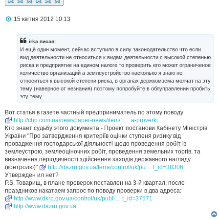
П
15 квітня 2012 10:13
о
в
і
irka писав:
д
И ещё один момент, сейчас вступило в силу законодательство что если
о
вид деятельности не относиться к видам деятельности с высокой степенью
м
риска и предприятие на едином налоге то проверить его может ограниченое
л
количество организаций а землеустройство насколько я знаю не
е
н
относиться к высокой степени риска, в органах держкомзема молчат на эту
н
тему (наверное от незнания) поэтому попробуйте в облуправлении пробить
я
эту тему
Вот статья в газете частный предприниматель по этому поводу
http://chp.com.ua/newspaper-news/item/1 ... a-proverki
Кто знает судьбу этого документа - Проект постанови Кабінету Міністрів
України "Про затвердження критеріїв оцінки ступеня ризику від
провадження господарської діяльності щодо проведення робіт із
землеустрою, землеоціночних робіт, проведення земельних торгів, та
визначення періодичності здійснення заходів державного нагляду
(контролю)"
http://dazru.gov.ua/terra/control/uk/pu ... t_id=38306
Утвержден ил нет?
P.S. Товарищ, в плане проверок поставлен на 3-й квартал, после
праздников накатаем запрос по поводу проверки в два адреса:
http://www.dkrp.gov.ua/control/uk/publi ... t_id=37571
http://www.dazru.gov.ua