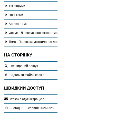
Усі форуми
Нові теми
Активні теми
Форум - Ліцензування, експертиза, оціночна діяльність
Тема - Перевiрка дотримання лiцензiйних умов
НА СТОРІНКУ
Розширений пошук
Видалити файли cookie
ШВИДКИЙ ДОСТУП
З
в
'
я
з
о
к
з
а
д
м
і
н
і
с
т
р
а
ц
і
є
ю
Сьогодні: 10 серпня 2026 05:59