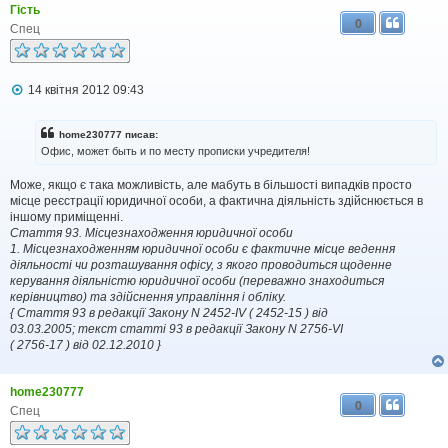
Гість
0
Спец
П
14 квітня 2012 09:43
о
в
і
home230777 писав:
д
Офис, может быть и по месту прописки учредителя!
о
м
Може, якщо є така можливість, але мабуть в більшості випадків просто
л
місце реєстрації юридичної особи, а фактична діяльність здійснюється в
е
н
іншому приміщенні.
н
Стаття 93. Місцезнаходження юридичної особи
я
1. Місцезнаходженням юридичної особи є фактичне місце ведення
діяльності чи розташування офісу, з якого проводиться щоденне
керування діяльністю юридичної особи (переважно знаходиться
керівництво) та здійснення управління і обліку.
{ Стаття 93 в редакції Закону N 2452-IV ( 2452-15 ) від
03.03.2005; текст статті 93 в редакції Закону N 2756-VI
( 2756-17 ) від 02.12.2010 }
home230777
0
Спец