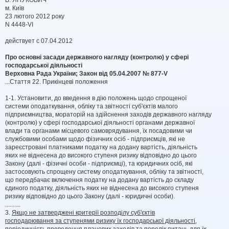
В. ЯНУКОВИЧ
м. Київ
23 лютого 2012 року
N 4448-VI
действует с 07.04.2012
Про основні засади державного нагляду (контролю) у сфері
господарської діяльності
Верховна Рада України; Закон від 05.04.2007 № 877-V
...Стаття 22. Прикінцеві положення
1-1. Установити, до введення в дію положень щодо спрощеної
системи оподаткування, обліку та звітності суб'єктів малого
підприємництва, мораторій на здійснення заходів державного нагляду
(контролю) у сфері господарської діяльності органами державної
влади та органами місцевого самоврядування, їх посадовими чи
службовими особами щодо фізичних осіб - підприємців, які не
зареєстровані платниками податку на додану вартість, діяльність
яких не віднесена до високого ступеня ризику відповідно до цього
Закону (далі - фізичні особи - підприємці), та юридичних осіб, які
застосовують спрощену систему оподаткування, обліку та звітності,
що передбачає включення податку на додану вартість до складу
єдиного податку, діяльність яких не віднесена до високого ступеня
ризику відповідно до цього Закону (далі - юридичні особи).
..........
3.
Якщо не затверджені критерії розподілу суб'єктів
господарювання за ступенями ризику їх господарської діяльності,