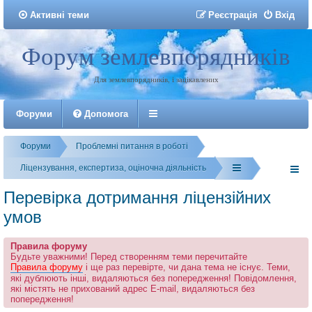
Активні теми
Р
е
є
с
т
р
а
ц
і
я
Вхід
Форум землевпорядників
Реєстрація
Для землевпорядників, і зацікавлених
Форуми
Допомога
Форуми
Проблемні питання в роботі
Ліцензування, експертиза, оціночна діяльність
Перевiрка дотримання лiцензiйних
умов
Правила форуму
Будьте уважними! Перед створенням теми перечитайте
Правила форуму
і ще раз перевірте, чи дана тема не існує. Теми,
які дублюють інші, видаляються без попередження! Повідомлення,
які містять не прихований адрес E-mail, видаляються без
попередження!