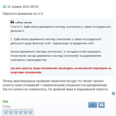
П
11 травня 2012 09:43
о
в
Обратите внимание на ст.3
і
д
sofiua писав:
о
Стаття 3. Здійснення державного нагляду (контролю) у сфері господарської
м
діяльності
л
е
н
1. Здійснення державного нагляду (контролю) у сфері господарської
н
діяльності щодо фізичних осіб - підприємців та юридичних осіб:
я
органи державного нагляду (контролю), їх посадові особи проводять
позапланові заходи державного нагляду (контролю) за додержанням
санітарного законодавства;
органи захисту прав споживачів проводять позапланові перевірки за
скаргами споживачів.
Теперь внеочередные проверки лицензиатов идут по линии "органи
захисту прав споживачів" с привлечением специалистов держкомзема.
Так что ничего не поменялось. По крайней мере в Харьковской области.
irka
0
Спец