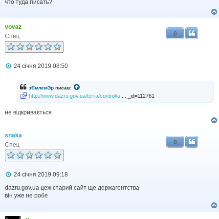
і
что туда писать?
д
о
м
vovaz
л
0
е
Спец
н
н
я
П
24 січня 2019 08:50
о
в
і
зЄмлемЭр
писав:
д
http://www.dazru.gov.ua/terra/control/u
... _id=112761
о
м
не відкривається
л
е
н
н
snaka
я
0
Спец
П
24 січня 2019 09:18
о
в
dazru.gov.ua цеж старий сайт ще держагентства
і
він уже не робе
д
о
м