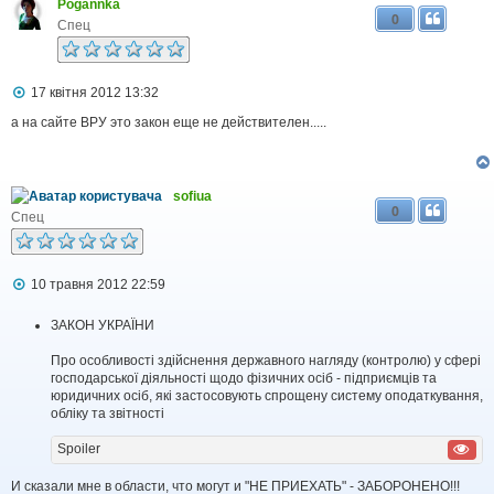
Pogannka
л
0
е
Спец
н
н
я
П
17 квітня 2012 13:32
о
в
а на сайте ВРУ это закон еще не действителен.....
і
д
о
м
sofiua
л
0
е
Спец
н
н
я
П
10 травня 2012 22:59
о
в
ЗАКОН УКРАЇНИ
і
д
Про особливості здійснення державного нагляду (контролю) у сфері
о
м
господарської діяльності щодо фізичних осіб - підприємців та
л
юридичних осіб, які застосовують спрощену систему оподаткування,
е
обліку та звітності
н
н
Spoiler
я
И сказали мне в области, что могут и "НЕ ПРИЕХАТЬ" - ЗАБОРОНЕНО!!!