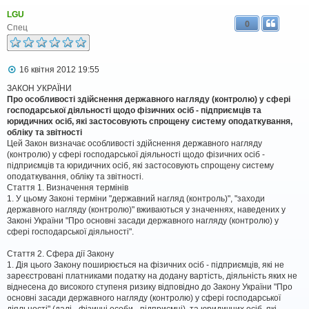
LGU
0
Спец
П
16 квітня 2012 19:55
о
в
ЗАКОН УКРАЇНИ
і
Про особливості здійснення державного нагляду (контролю) у сфері
д
господарської діяльності щодо фізичних осіб - підприємців та
о
юридичних осіб, які застосовують спрощену систему оподаткування,
м
обліку та звітності
л
Цей Закон визначає особливості здійснення державного нагляду
е
(контролю) у сфері господарської діяльності щодо фізичних осіб -
н
н
підприємців та юридичних осіб, які застосовують спрощену систему
я
оподаткування, обліку та звітності.
Стаття 1. Визначення термінів
1. У цьому Законі терміни "державний нагляд (контроль)", "заходи
державного нагляду (контролю)" вживаються у значеннях, наведених у
Законі України "Про основні засади державного нагляду (контролю) у
сфері господарської діяльності".
Стаття 2. Сфера дії Закону
1. Дія цього Закону поширюється на фізичних осіб - підприємців, які не
зареєстровані платниками податку на додану вартість, діяльність яких не
віднесена до високого ступеня ризику відповідно до Закону України "Про
основні засади державного нагляду (контролю) у сфері господарської