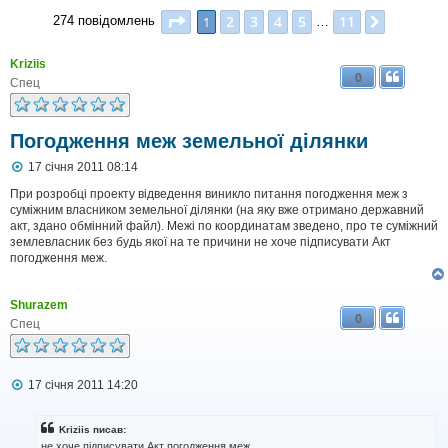
Сторінка
1
з
11
2
3
4
5
11
1
Далі
274 повідомлень
…
Kriziis
0
Спец
Погодження меж земельної ділянки
П
17 січня 2011 08:14
о
в
При розробці проекту відведення виникло питання погодження меж з
і
суміжним власником земельної ділянки (на яку вже отримано державний
д
акт, здано обмінний файл). Межі по координатам зведено, про те суміжний
о
землевласник без будь якої на те причини не хоче підписувати Акт
м
погодження меж.
л
е
н
Shurazem
н
0
я
Спец
П
17 січня 2011 14:20
о
в
і
Kriziis писав:
д
не хоче підписувати Акт погодження меж.