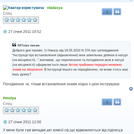
н
я
vladasya
0
Спец
П
27 січня 2011 10:52
о
в
і
007stas писав:
д
Доброго дня панове. Із Наказу від 18.05.2010 N 376 про затвердження
о
"Інструкції про встановлення (відновлення) меж земельних ділянок в натурі
м
(на місцевості)..." випливає, що перенесення та погодження меж в натурі
л
(на місцевості) оформляється лише
Актом прийомки-передачі межових
е
н
знаків на зберігання
. В Інструкції іншого не передбачено, чи може хтось має
н
іншу думку?
я
Погодження -ні, тільки встановлення знаків згідно з цією інструкцією
Hmelya
0
Спец
П
27 січня 2011 12:00
о
в
У мене були такі випадки,акт комісії с/р,що відмовляеться від підпису,в