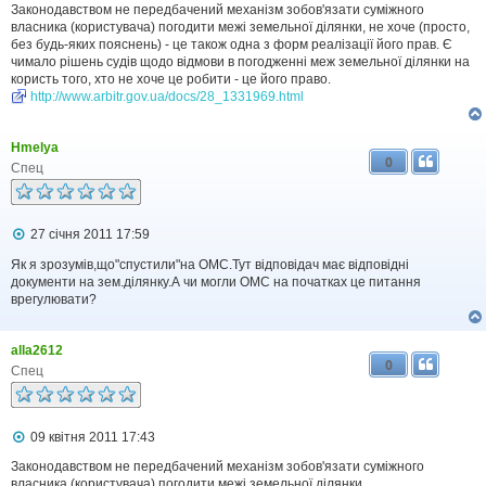
Законодавством не передбачений механізм зобов'язати суміжного
е
н
власника (користувача) погодити межі земельної ділянки, не хоче (просто,
н
без будь-яких пояснень) - це також одна з форм реалізації його прав. Є
я
чимало рішень судів щодо відмови в погодженні меж земельної ділянки на
користь того, хто не хоче це робити - це його право.
http://www.arbitr.gov.ua/docs/28_1331969.html
Hmelya
0
Спец
П
27 січня 2011 17:59
о
в
Як я зрозумів,що"спустили"на ОМС.Тут відповідач має відповідні
і
документи на зем.ділянку.А чи могли ОМС на початках це питання
д
врегулювати?
о
м
л
alla2612
е
0
н
Спец
н
я
П
09 квітня 2011 17:43
о
в
Законодавством не передбачений механізм зобов'язати суміжного
і
власника (користувача) погодити межі земельної ділянки