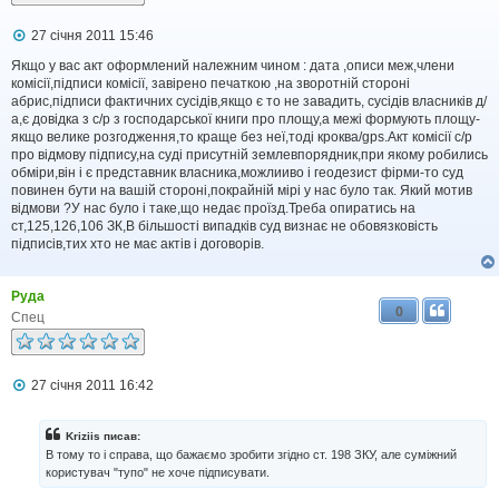
П
27 січня 2011 15:46
о
в
Якщо у вас акт оформлений належним чином : дата ,описи меж,члени
і
комісії,підписи комісії, завірено печаткою ,на зворотній стороні
д
абрис,підписи фактичних сусідів,якщо є то не завадить, сусідів власників д/
о
а,є довідка з с/р з господарської книги про площу,а межі формують площу-
м
якщо велике розгодження,то краще без неї,тоді кроква/gps.Акт комісії с/р
л
про відмову підпису,на суді присутній землевпорядник,при якому робились
е
обміри,він і є представник власника,можлииво і геодезист фірми-то суд
н
н
повинен бути на вашій стороні,покрайній мірі у нас було так. Який мотив
я
відмови ?У нас було і таке,що недає проїзд.Треба опиратись на
ст,125,126,106 ЗК,В більшості випадків суд визнає не обовязковість
підписів,тих хто не має актів і договорів.
Руда
0
Спец
П
27 січня 2011 16:42
о
в
і
Kriziis писав:
д
В тому то і справа, що бажаємо зробити згідно ст. 198 ЗКУ, але суміжний
о
користувач "тупо" не хоче підписувати.
м
л