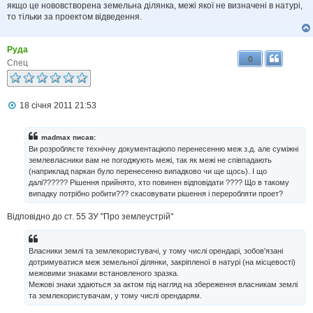
якщо це нововстворена земельна ділянка, межі якої не визначені в натурі,
то тільки за проектом відведення.
Руда
0
Спец
П
18 січня 2011 21:53
о
в
і
madmax писав:
д
Ви розробляєте технічну документаціюпо перенесенню меж з.д. але суміжні
о
землевласники вам не погоджують межі, так як межі не співпадають
м
(наприклад паркан було перенесенно випадково чи ще щось). І що
л
далі?????? Рішення прийнято, хто повинен відповідати ???? Що в такому
е
н
випадку потрібно робити??? скасовувати рішення і переробляти проет?
н
я
Відповідно до ст. 55 ЗУ "Про землеустрій"
Власники землі та землекористувачі, у тому числі орендарі, зобов'язані
дотримуватися меж земельної ділянки, закріпленої в натурі (на місцевості)
межовими знаками встановленого зразка.
Межові знаки здаються за актом під нагляд на збереження власникам землі
та землекористувачам, у тому числі орендарям.