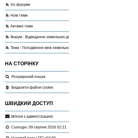
Усі форуми
Нові теми
Активні теми
Форум - Відведення земельних ділянок
Тема - Погодження меж земельної ділянки
НА СТОРІНКУ
Розширений пошук
Видалити файли cookie
ШВИДКИЙ ДОСТУП
З
в
'
я
з
о
к
з
а
д
м
і
н
і
с
т
р
а
ц
і
є
ю
Сьогодні: 09 серпня 2026 02:21
Часовий пояс
UTC+03:00