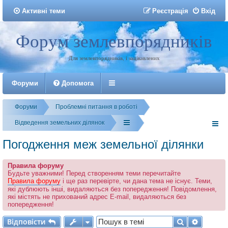
Активні теми
Р
е
є
с
т
р
а
ц
і
я
Вхід
Форум землевпорядників
Реєстрація
Для землевпорядників, і зацікавлених
Форуми
Допомога
Форуми
Проблемні питання в роботі
Відведення земельних ділянок
Погодження меж земельної ділянки
Правила форуму
Будьте уважними! Перед створенням теми перечитайте
Правила форуму
і ще раз перевірте, чи дана тема не існує. Теми,
які дублюють інші, видаляються без попередження! Повідомлення,
які містять не прихований адрес E-mail, видаляються без
попередження!
Відповісти
Пошук
Розшир
В
і
д
п
о
в
і
с
т
и