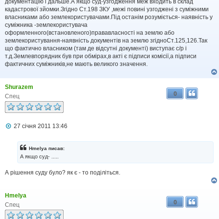
і
документацію і дальше.А якщо суд-узгодження меж входить в склад
д
кадастрової зйомки.Згідно Ст.198 ЗКУ ,межі повині узгоджені з суміжними
о
власниками або землекористувачами.Під останім розуміється- наявність у
м
суміжника -землекористувача
л
оформленного(встановленого)прававласності на землю або
е
землекористування-наявність документів на землю згідноСт.125,126.Так
н
н
що фактично власником (там де відсутні документі) виступає с/р і
я
т.д.Землевпорядник був при обмірах,в акті є підписи комісії,а підписи
фактичних суміжників,не мають великого значення.
Shurazem
0
Спец
П
27 січня 2011 13:46
о
в
і
Hmelya писав:
д
А якщо суд- .....
о
м
А рішення суду було? як є - то поділіться.
л
е
н
н
Hmelya
я
0
Спец