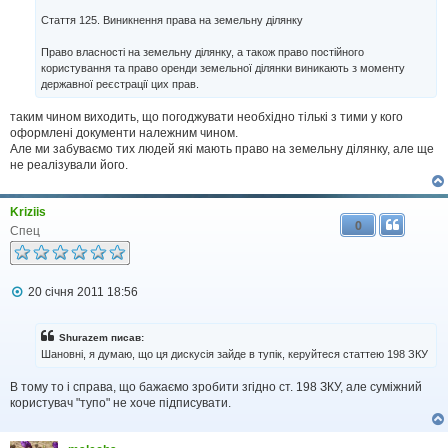
Стаття 125. Виникнення права на земельну ділянку
Право власності на земельну ділянку, а також право постійного
користування та право оренди земельної ділянки виникають з моменту
державної реєстрації цих прав.
таким чином виходить, що погоджувати необхідно тількі з тими у кого
оформлені документи належним чином.
Але ми забуваємо тих людей які мають право на земельну ділянку, але ще
не реалізували його.
Kriziis
0
Спец
П
20 січня 2011 18:56
о
в
і
Shurazem писав:
д
Шановні, я думаю, що ця дискусія зайде в тупік, керуйтеся статтею 198 ЗКУ
о
м
В тому то і справа, що бажаємо зробити згідно ст. 198 ЗКУ, але суміжний
л
користувач "тупо" не хоче підписувати.
е
н
н
я