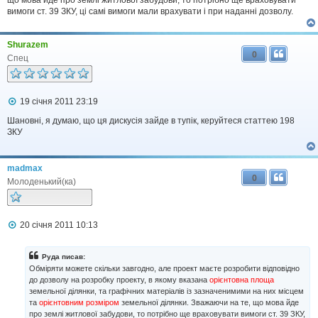
вимоги ст. 39 ЗКУ, ці самі вимоги мали врахувати і при наданні дозволу.
Shurazem
0
Спец
П
19 січня 2011 23:19
о
в
Шановні, я думаю, що ця дискусія зайде в тупік, керуйтеся статтею 198
і
ЗКУ
д
о
м
madmax
л
0
е
Молоденький(ка)
н
н
я
П
20 січня 2011 10:13
о
в
і
Руда писав:
д
Обміряти можете скільки завгодно, але проект маєте розробити відповідно
о
до дозволу на розробку проекту, в якому вказана
орієнтовна площа
м
земельної ділянки, та графічних матеріалів із зазначенимими на них місцем
л
та
орієнтовним розміром
земельної ділянки. Зважаючи на те, що мова йде
е
н
про землі житлової забудови, то потрібно ще враховувати вимоги ст. 39 ЗКУ,