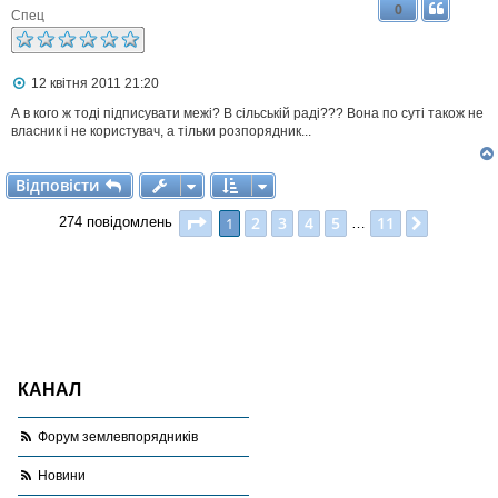
0
Спец
П
12 квітня 2011 21:20
о
в
А в кого ж тоді підписувати межі? В сільській раді??? Вона по суті також не
і
власник і не користувач, а тільки розпорядник...
д
о
м
Відповісти
В
і
д
п
о
в
і
с
т
и
л
е
Сторінка
1
з
11
2
3
4
5
11
1
Далі
274 повідомлень
н
…
н
я
КАНАЛ
Форум землевпорядників
Новини