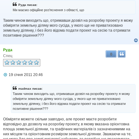
і
Руда писав:
д
Ми маємо офіційне роз'яснення з області, що
о
м
Таким чином виходить що, отримавши дозвіл на розробку проекту я можу
л
обміряти земельну діляку мого сусіда, у якого ще не приватизовано
е
н
земельну ділянку, і без його відома подати проект на сесію та отримати
н
позитивне рішення???
я
Руда
0
Спец
П
19 січня 2011 20:46
о
в
і
madmax писав:
д
Таким чином виходить що, отримавши дозвіл на розробку проекту я можу
о
обміряти земельну діляку мого сусіда, у якого ще не приватизовано
м
земельну ділянку, і без його відома подати проект на сесію та отримати
л
позитивне рішення???
е
н
н
Обміряти можете скільки завгодно, але проект маєте розробити
я
відповідно до дозволу на розробку проекту, в якому вказана орієнтовна
площа земельної ділянки, та графічних матеріалів із зазначенимими на
них місцем та орієнтовним розміром земельної ділянки. Зважаючи на те,
що мова йде про землі житлової забудови, то потрібно ще враховувати