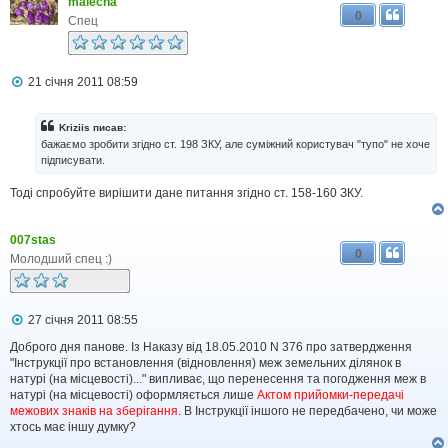
malecha
0
Спец
П
21 січня 2011 08:59
о
в
і
Kriziis писав:
д
бажаємо зробити згідно ст. 198 ЗКУ, але суміжний користувач "тупо" не хоче
о
підписувати.
м
л
Тоді спробуйте вирішити дане питання згідно ст. 158-160 ЗКУ.
е
н
н
я
007stas
0
Молодший спец :)
П
27 січня 2011 08:55
о
в
Доброго дня панове. Із Наказу від 18.05.2010 N 376 про затвердження
і
"Інструкції про встановлення (відновлення) меж земельних ділянок в
д
натурі (на місцевості)..." випливає, що перенесення та погодження меж в
о
натурі (на місцевості) оформляється лише
Актом прийомки-передачі
м
межових знаків на зберігання
. В Інструкції іншого не передбачено, чи може
л
хтось має іншу думку?
е
н