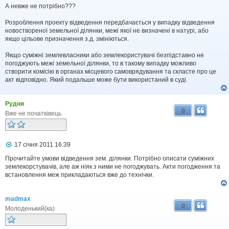
м
А невже не потрібно???
л
е
н
Розроблення проекту відведення передбачається у випадку відведення
н
новоствореної земельної ділянки, межі якої не визначені в натурі, або
я
якщо цільове призначення з.д. змініються.
Якщо суміжні землевласники або землекористувачі безпідставно не
погоджують межі земельної ділянки, то в такому випадку можливо
створити комісію в органах місцевого самоврядування та скласте про це
акт відповідно. Який подальше може бути використаний в суді.
Рудня
0
Вже не початківець
П
17 січня 2011 16:39
о
в
Прочитайте умови відведення зем. ділянки. Потрібно описати суміжних
і
землекорстувачів, але аж ніяк з ними не погоджувать. Акти погодження та
д
встановлення меж прикладаються вже до технічки.
о
м
л
madmax
е
0
н
Молоденький(ка)
н
я