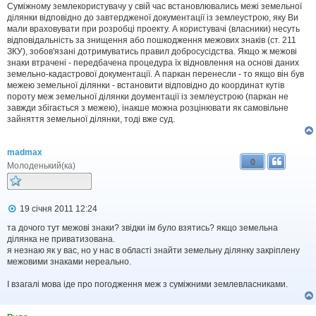
Суміжному землекористувачу у свій час встановлювались межі земельної
ділянки відповідно до завтердженої документації із землеустрою, яку Ви
мали враховувати при розробці проекту. А користувачі (власники) несуть
відповідальність за знищення або пошкодження межових знаків (ст. 211
ЗКУ), зобов'язані дотримуватись правил добросусідства. Якщо ж межові
знаки втрачені - передбачена процедура їх відновлення на основі даних
земельно-кадастрової документації. А паркан перенесли - то якщо він був
межею земельної ділянки - встановити відповідно до координат кутів
пороту меж земельної ділянки доументації із землеустрою (паркан не
завжди збігається з межею), інакше можна розцінювати як самовільне
зайняття земельної ділянки, тоді вже суд.
madmax
0
Молоденький(ка)
П
19 січня 2011 12:24
о
в
та дочого тут межові знаки? звідки ім було взятись? якщо земельна
і
ділянка не приватизована.
д
я незнаю як у вас, но у нас в області знайти земельну ділянку закріплену
о
межовими знаками нереально.
м
л
І взагалі мова іде про погодження меж з суміжними землевласниками.
е
н
н