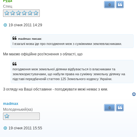
я
Руда
0
Спец
П
19 січня 2011 14:29
о
в
і
madmax писав:
д
І взагалі мова іде про погодження меж з суміжними землевласниками.
о
м
Ми маємо офіційне роз'яснення з області, що
л
е
н
н
погодження меж земельної ділянки відбувається із власниками та
я
землекористувачами, що набули права на суміжну земельну ділянку на
підставі передбаченій статтею 125 Земельного кодексу України.
З огляду на Ваші обставини - погоджувати межі немає з ким.
madmax
0
Молоденький(ка)
П
19 січня 2011 15:55
о
в