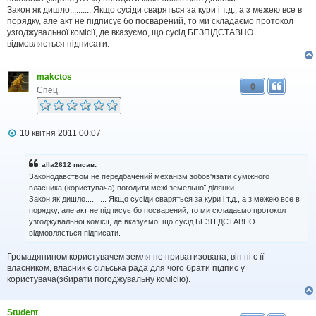
д
Закон як дишло.......... Якщо сусіди сваряться за кури і т.д., а з межею все в
о
порядку, але акт не підписує бо посварений, то ми складаємо протокол
м
узгоджувальної комісії, де вказуємо, що сусід БЕЗПІДСТАВНО
л
відмовляється підписати.
е
н
н
я
makctos
0
Спец
П
10 квітня 2011 00:07
о
в
і
alla2612 писав:
д
Законодавством не передбачений механізм зобов'язати суміжного
о
власника (користувача) погодити межі земельної ділянки
м
Закон як дишло.......... Якщо сусіди сваряться за кури і т.д., а з межею все в
л
порядку, але акт не підписує бо посварений, то ми складаємо протокол
е
н
узгоджувальної комісії, де вказуємо, що сусід БЕЗПІДСТАВНО
н
відмовляється підписати.
я
Громадянином користувачем земля не приватизована, він ні є її
власником, власник є сільська рада для чого брати підпис у
користувача(збирати погоджувальну комісію).
Student