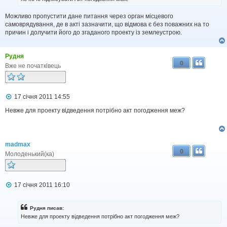
о
м
Можливо пропустити дане питання через орган місцевого
л
самоврядування, де в акті зазначити, що відмова є без поважних на то
е
н
причин і долучити його до згаданого проекту із землеустрою.
н
я
Рудня
0
Вже не початківець
П
17 січня 2011 14:55
о
в
Невже для проекту відведення потрібно акт погодження меж?
і
д
о
м
madmax
л
0
е
Молоденький(ка)
н
н
я
П
17 січня 2011 16:10
о
в
і
Рудня писав:
д
Невже для проекту відведення потрібно акт погодження меж?
о