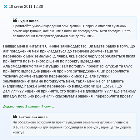
П
18 січня 2011 12:38
о
в
і
Рудня писав:
д
Прочитайте умови відведення зем. ділянки. Потрібно описати суміжних
о
землекорстувачів, але аж ніяк з ними не погоджувать. Акти погодження та
м
встановлення меж прикладаються вже до технічки.
л
е
н
Навіщо мені ії читати?! Є чинне законодавство. Ви маєте рацію в тому, що
н
акт погодження меж прикладається до технічної документації по
я
перенесеню меж земельної ділянки, яка в свою чергу розробляється після
прийняття позитивного рішеня по проекту відведення.
Ала змоделюємо таку ситуацію : вам погодили проект всі служби та було
прийнято відповідне рішення про його затвердження. Ви розробляєте
технічну документаціюпо перенесенню меж з.д. але суміжні
землевласники вам не погоджують межі, так як межі не співпадають
(наприклад паркан було перенесенно випадково чи ще щось). І що
далі?????? Рішення прийнято, хто повинен відповідати ???? Що в такому
випадку потрібно робити??? скасовувати рішення і переробляти проет?
Додано через 2 хвилини 7 секунд:
Анатоліївна писав:
Чи обовязково оформляти прект відіедення земельної ділянки площею в
0.10 га громадянці для ведення городництва в оренду , адже це так дорого
коштує