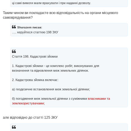
н
ці самі вимоги мали врахувати і при наданні дозволу.
я
Таким чином ви покладаєте всю відповідальність на органи місцевого
самоврядування?
Shurazem писав:
..... керуйтеся статтею 198 ЗКУ
Стаття 198. Кадастрові зйомки
1. Кадастрові зйомки - це комплекс робіт, виконуваних для
визначення та відновлення меж земельних ділянок.
2. Кадастрова зйомка включає:
а) геодезичне встановлення меж земельної ділянки;
б) погодження меж земельної ділянки з суміжними
власниками та
землекористувачами;
але відповідно до статті 125 ЗКУ