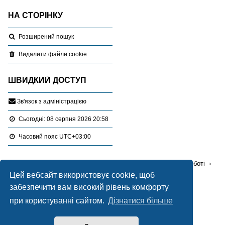
НА СТОРІНКУ
Розширений пошук
Видалити файли cookie
ШВИДКИЙ ДОСТУП
З
в
'
я
з
о
к
з
а
д
м
і
н
і
с
т
р
а
ц
і
є
ю
Сьогодні: 08 серпня 2026 20:58
Часовий пояс
UTC+03:00
Перейти :
Портал
Форуми
Проблемні питання в роботі
Цей вебсайт використовує cookie, щоб
Проектна документація - запитання,відповіді, поради
забезпечити вам високий рівень комфорту
Працює на
phpBB
® Forum Software © phpBB Limited
при користуванні сайтом.
Дізнатися більше
Український переклад © 2005-2020
Українська підтримка phpBB