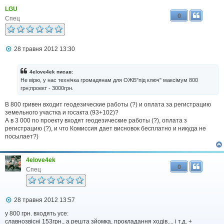
LGU
0
Спец
П
28 травня 2012 13:30
о
в
і
4elove4ek писав:
д
Не вірю, у нас технічка громадянам для ОЖБ"під ключ" максімум 800
о
грн;проект - 3000грн.
м
л
В 800 гривен входит геодезические работы (?) и оплата за регистрацию
е
н
земельного участка и госакта (93+102)?
н
А в 3 000 по проекту входят геодезические работы (?), оплата з
я
регистрацию (?), и что Комиссия дает висновок бесплатно и никуда не
посылает?)
4elove4ek
0
Спец
П
28 травня 2012 13:57
о
в
у 800 грн. входять усе:
і
славнозвісні 153грн., а решта зйомка, прокладання ходів.... і т.д. +