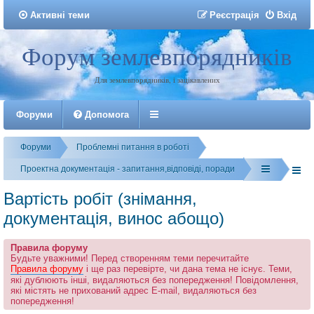
Активні теми
Р
е
є
с
т
р
а
ц
і
я
Вхід
Форум землевпорядників
Реєстрація
Для землевпорядників, і зацікавлених
Форуми
Допомога
Форуми
Проблемні питання в роботі
Проектна документація - запитання,відповіді, поради
Вартість робіт (знімання,
документація, винос абощо)
Правила форуму
Будьте уважними! Перед створенням теми перечитайте
Правила форуму
і ще раз перевірте, чи дана тема не існує. Теми,
які дублюють інші, видаляються без попередження! Повідомлення,
які містять не прихований адрес E-mail, видаляються без
попередження!