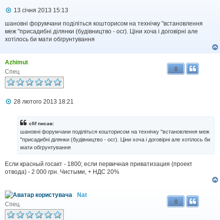
П
13 січня 2013 15:13
о
в
шановні форумчани поділіться кошторисом на технічку "встановлення
і
меж "присадибні ділянки (будівництво - осг). Ціни хоча і договірні але
д
хотілось би мати обгрунтування
о
м
л
Azhimut
е
0
н
Спец
н
я
П
28 лютого 2013 18:21
о
в
і
cfif писав:
д
шановні форумчани поділіться кошторисом на технічку "встановлення меж
о
"присадибні ділянки (будівництво - осг). Ціни хоча і договірні але хотілось би
м
мати обгрунтування
л
е
н
Если красный госакт - 1800; если первичная приватизация (проект
н
отвода) - 2 000 грн. Чистыми, + НДС 20%
я
Nat
0
Спец