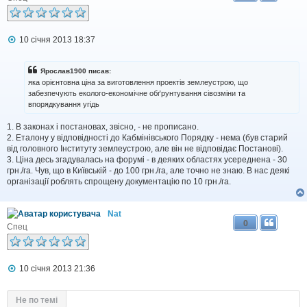
П
10 січня 2013 18:37
о
в
і
Ярослав1900 писав:
д
яка орієнтовна ціна за виготовлення проектів землеустрою, що
о
забезпечують еколого-економічне обґрунтування сівозміни та
м
впорядкування угідь
л
е
н
1. В законах і постановах, звісно, - не прописано.
н
2. Еталону у відповідності до Кабмінівського Порядку - нема (був старий
я
від головного Інституту землеустрою, але він не відповідає Постанові).
3. Ціна десь згадувалась на форумі - в деяких областях усереднена - 30
грн./га. Чув, що в Київській - до 100 грн./га, але точно не знаю. В нас деякі
організації роблять спрощену документацію по 10 грн./га.
Nat
0
Спец
П
10 січня 2013 21:36
о
в
і
Не по темі
д