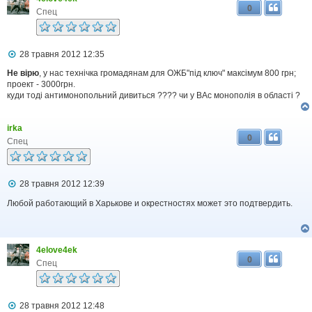
л
0
е
Спец
н
н
я
П
28 травня 2012 12:35
о
в
Не вірю
, у нас технічка громадянам для ОЖБ"під ключ" максімум 800 грн;
і
проект - 3000грн.
д
куди тоді антимонопольний дивиться ???? чи у ВАс монополія в області ?
о
м
л
irka
е
0
н
Спец
н
я
П
28 травня 2012 12:39
о
в
Любой работающий в Харькове и окрестностях может это подтвердить.
і
д
о
м
4elove4ek
л
0
е
Спец
н
н
я
П
28 травня 2012 12:48