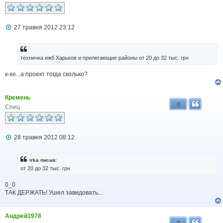
н
н
я
П
27 травня 2012 23:12
о
в
і
д
техничка ижб Хaрьков и прилeгающие районы от 20 до 32 тыс. грн
о
м
к-хе...а проект тогда сколько?
л
е
н
н
Кремень
0
я
Спец
П
28 травня 2012 08:12
о
в
і
irka писав:
д
от 20 до 32 тыс. грн
о
м
0_0
л
ТАК ДЕРЖАТЬ! Ушел завидовать...
е
н
н
я
Андрей1978
0