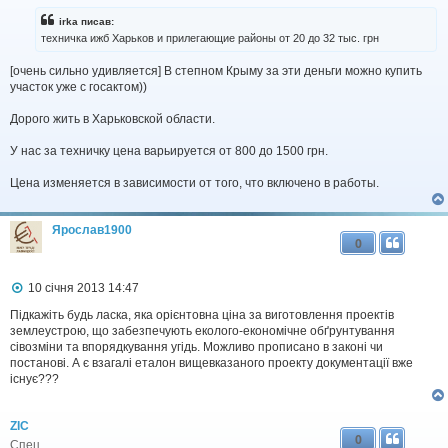
в
і
irka писав:
д
техничка ижб Хaрьков и прилeгающие районы от 20 до 32 тыс. грн
о
м
[очень сильно удивляется] В степном Крыму за эти деньги можно купить
л
участок уже с госактом))
е
н
н
Дорого жить в Харьковской области.
я
У нас за техничку цена варьируется от 800 до 1500 грн.
Цена изменяется в зависимости от того, что включено в работы.
Ярослав1900
0
П
10 січня 2013 14:47
о
в
Підкажіть будь ласка, яка орієнтовна ціна за виготовлення проектів
і
землеустрою, що забезпечують еколого-економічне обґрунтування
д
сівозміни та впорядкування угідь. Можливо прописано в законі чи
о
постанові. А є взагалі еталон вищевказаного проекту документації вже
м
існує???
л
е
н
ZIC
н
0
я
Спец