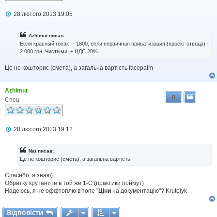
П
28 лютого 2013 19:05
о
в
і
Azhimut писав:
д
Если красный госакт - 1800; если первичная приватизация (проект отвода) -
о
2 000 грн. Чистыми, + НДС 20%
м
л
Це не кошторис (смета), а загальна вартість facepalm
е
н
н
я
Azhimut
0
Спец
П
28 лютого 2013 19:12
о
в
і
Nat писав:
д
Це не кошторис (смета), а загальна вартість
о
м
Спасибо, я знаю)
л
Обратку крутаните в той же 1-С (практики поймут)
е
н
Надеюсь, я не оффтоплю в топе "
Ціни
на документацію"? Krutelyk
н
я
Відповісти
В
і
д
п
о
в
і
с
т
и