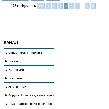
Сторінка
3
з
7
1
2
4
5
7
Поперед.
3
Далі
173 повідомлень
…
КАНАЛ
Форум землевпорядників
Новини
Усі форуми
Нові теми
Активні теми
Форум - Проектна документація - запитання,відповіді, поради
Тема - Вартість робіт (знімання, документація, винос абощо)