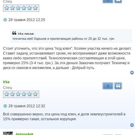
Спец
П
28 травня 2012 12:25
о
в
і
irka писав:
д
техничка ижб Хaрьков и прилeгающие районы от 20 до 32 тыс. грн
о
м
Стоит уточнить, что это цена "под ключ". Хозяин участка ничего не делает.
л
Ставит задачу, устанавливает сроки, не воспринимает даже возможности
е
н
каких-либо препеятствий. Технологическая составляющая в этой цене,
н
примерно 15% (3-4 тыс. грн.). За эти деньги Заказчик получает Техничку и
я
диск со сканом и иксемелем, а дальше - Добрый путь.
irka
0
Спец
П
28 травня 2012 12:32
о
в
Всё совершенно верно, эта цена под ключ, и доля землеустроителей в
і
15% примерно такая, остальное корупция.
д
о
м
4elove4ek