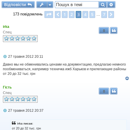
Відповісти
Пошук
Розшир
В
і
д
п
о
в
і
с
т
и
Сторінка
3
з
7
1
2
4
5
7
Поперед.
3
Далі
173 повідомлень
…
irka
0
Спец
П
27 травня 2012 20:11
о
в
Давно мы не обменивались ценами на документацию, предлагаю немного
і
пообмениваться, например техничка ижб Хaрьков и прилeгающие районы
д
от 20 до 32 тыс. грн
о
м
л
Гість
е
0
н
Спец
н
я
П
27 травня 2012 20:37
о
в
і
irka писав:
д
от 20 до 32 тыс. грн