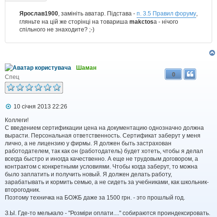
о
м
Ярослав1900
, замініть аватар. Підстава -
п. 3.5 Правил форуму
,
л
гляньте на цій же сторінці на товариша
makctos
а - нічого
е
спільного не знаходите? ;-)
н
н
я
Шаман
0
Спец
П
10 січня 2013 22:26
о
в
Коллеги!
і
С введением сертификации цена на документацию однозначно должна
д
вырасти. Персональная ответственность. Сертификат заберут у меня
о
лично, а не лицензию у фирмы. Я должен быть застрахован
м
работодателем, так как он (работодатель) будет хотеть, чтобы я делал
л
всегда быстро и иногда качественно. А еще не трудовым договором, а
е
контрактом с конкретными условиями. Чтобы когда заберут, то можна
н
н
было заплатить и получить новый. Я должен делать работу,
я
зарабатывать и кормить семью, а не сидеть за учебниками, как школьник-
второгодник.
Поэтому техничка на БОЖБ даже за 1500 грн. - это прошлый год.
З.Ы. Где-то мелькало - "Розміри оплати...." собираются проиндексировать.