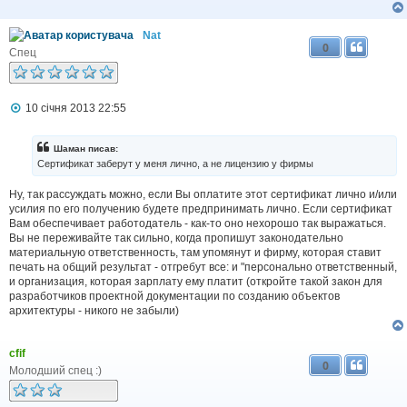
Nat
0
Спец
П
10 січня 2013 22:55
о
в
і
Шаман писав:
д
Сертификат заберут у меня лично, а не лицензию у фирмы
о
м
Ну, так рассуждать можно, если Вы оплатите этот сертификат лично и/или
л
усилия по его получению будете предпринимать лично. Если сертификат
е
н
Вам обеспечивает работодатель - как-то оно нехорошо так выражаться.
н
Вы не переживайте так сильно, когда пропишут законодательно
я
материальную ответственность, там упомянут и фирму, которая ставит
печать на общий результат - отгребут все: и "персонально ответственный,
и организация, которая зарплату ему платит (откройте такой закон для
разработчиков проектной документации по созданию объектов
архитектуры - никого не забыли)
cfif
0
Молодший спец :)