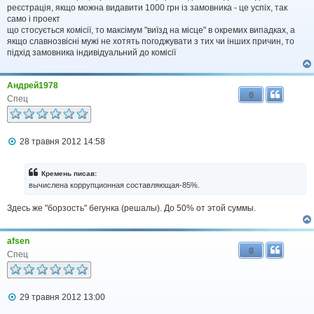
д
реєстрація, якщо можна видавити 1000 грн із замовника - це успіх, так
о
само і проект
м
що стосується комісії, то максімум "виїзд на місце" в окремих випадках, а
л
якщо славнозвісні мужі не хотять погоджувати з тих чи інших причин, то
е
підхід замовника індивідуальний до комісії
н
н
я
Андрей1978
0
Спец
П
28 травня 2012 14:58
о
в
і
Кремень писав:
д
вычислена коррупционная составляющая-85%.
о
м
Здесь же "борзость" бегунка (решалы). До 50% от этой суммы.
л
е
н
н
afsen
я
0
Спец
П
29 травня 2012 13:00
о