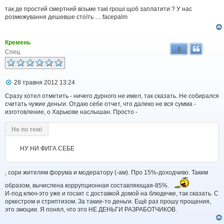
о
в
так де простий смертний візьме такі гроші щоб заплатити ? У нас
і
розмежування дешевше стоїть .... facepalm
д
о
м
Кремень
л
0
е
Спец
н
н
я
П
28 травня 2012 13:24
о
в
Сразу хотел отметить - ничего дурного не имел, так сказать. Не собирался
і
считать чужие деньги. Отдаю себе отчет, что далеко не вся сумма -
д
изготовление, о Харькове наслышан. Просто -
о
м
Не по темі
л
е
н
НУ НИ ФИГА СЕБЕ
н
я
, сори жителям форума и модератору (-ам). Про 15%-доходчиво. Таким
образом, вычислена коррупционная составляющая-85%.
И-под ключ-это уже и госакт с доставкой домой на блюдечке, так сказать. С
оркестром и стриптизом. За такие-то деньги. Ещё раз прошу прощения,
это эмоции. Я понял, что это НЕ ДЕНЬГИ РАЗРАБОТЧИКОВ.