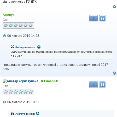
і
відправляють в ГУ ДГК.
д
о
м
Astreya
л
0
е
Спец
н
н
я
П
06 лютого 2019 14:28
о
в
і
Bebegon
писав:
д
ОДА кажуть що не мають права розпоряджатися с/г землями і відправляють
о
в ГУ ДГК.
м
л
і правильно кажуть, термін чинності старих рішень сплив у червні 2017
е
н
року
н
я
Kitsmaniuk
0
Спец
П
06 лютого 2019 18:51
о
в
і
Astreya
писав:
д