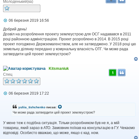
Молоденький(ка)
П
06 березня 2019 16:56
о
в
Добрий день!
і
Дозвіл на розроблення проекту землеустрою для ОСГ надавався в 2011
д
році районною адміністрацією. Проект розроблено в 2014. В 2015 році
о
проект погоджено Держземагенством, але не затверджено. У 2018 році цю
м
земельну ділянку передано у комунальну власність ОТГ. Чи може рада
л
затвердити цей проект землеустрою?
е
н
н
я
Kitsmaniuk
1
Спец
П
06 березня 2019 17:22
о
в
і
yuliia_tishchenko
писав:
д
Чи може рада затвердити цей проект землеустрою?
о
м
У мене теж є подібна ситуація. Тільки розробником був не я, а мій
л
товариш, який зараз в АТО. Замовник поїхав на консультацію в ГУ. Чекаємо
е
н
відповіді. Особисто вважаю, що може, якщо є кад. ном.
н