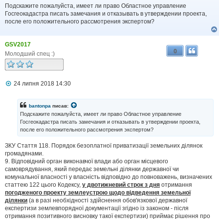
в
Подскажите пожалуйста, имеет ли право Областное управление
і
Госгеокадастра писать замечания и отказывать в утверждении проекта,
д
после его положительного рассмотрения экспертом?
о
м
л
GSV2017
е
0
н
Молодший спец :)
н
я
П
24 липня 2018 14:30
о
в
і
bantonpa
писав:
д
Подскажите пожалуйста, имеет ли право Областное управление
о
Госгеокадастра писать замечания и отказывать в утверждении проекта,
м
после его положительного рассмотрения экспертом?
л
е
н
ЗКУ Стаття 118. Порядок безоплатної приватизації земельних ділянок
н
громадянами.
я
9. Відповідний орган виконавчої влади або орган місцевого
самоврядування, який передає земельні ділянки державної чи
комунальної власності у власність відповідно до повноважень, визначених
статтею 122 цього Кодексу,
у двотижневий строк з дня
отримання
погодженого проекту землеустрою щодо відведення земельної
ділянки
(а в разі необхідності здійснення обов'язкової державної
експертизи землевпорядної документації згідно із законом - після
отримання позитивного висновку такої експертизи) приймає рішення про