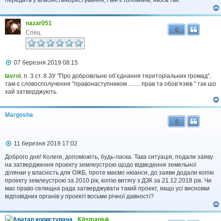
е
н
н
я
nazar051
0
Спец
П
07 березня 2019 08:15
о
в
lavrol
, п. 3 ст. 8 ЗУ "Про добровільне об’єднання територіальних громад",
і
там є словосполучення "правонаступником ........ прав та обов’язків " так шо
д
хай затверджують.
о
м
л
Margosha
е
0
н
н
я
П
11 березня 2019 17:02
о
в
Доброго дня! Колеги, допоможіть, будь-ласка. Така ситуація, подали заяву
і
на затвердження проекту землеустрою щодо відведення земельної
д
ділянки у власність для ОЖБ, проте маємо нюанси, до заяви додали копію
о
проекту землеустрою за 2010 рік, копію витягу з ДЗК за 21.12.2018 рік. Чи
м
має право селищна рада затверджувати такий проект, якщо усі висновки
л
відповідних органів у проекті восьми річної давності?
е
н
н
я
Kitsmaniuk