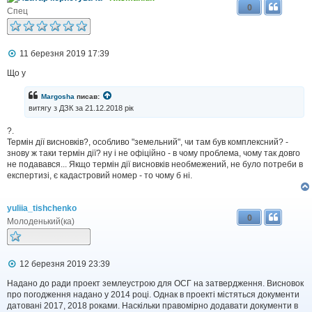
0
Спец
П
11 березня 2019 17:39
о
в
Що у
і
д
Margosha
писав:
о
витягу з ДЗК за 21.12.2018 рік
м
л
?.
е
н
Термін дії висновків?, особливо "земельний", чи там був комплексний? -
н
знову ж таки термін дії? ну і не офіційно - в чому проблема, чому так довго
я
не подавався... Якщо термін дії висновків необмежений, не було потреби в
експертизі, є кадастровий номер - то чому б ні.
yuliia_tishchenko
0
Молоденький(ка)
П
12 березня 2019 23:39
о
в
Надано до ради проект землеустрою для ОСГ на затвердження. Висновок
і
про погодження надано у 2014 році. Однак в проекті містяться документи
д
датовані 2017, 2018 роками. Наскільки правомірно додавати документи в