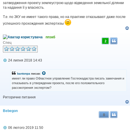
затвердження проекту землеустрою щодо відведення земельної ділянки
та надання її у власність.
Т.е. по ЗКУ не имеет такого права, но на практике отказывают даже после
успешного прохождения экспертизы
ппзкб
2
Спец
П
24 липня 2018 14:43
о
в
і
bantonpa
писав:
д
имеет ли право Областное управление Госгеокадастра писать замечания и
о
отказывать в утверждении проекта, после его положительного
м
рассмотрения экспертом?
л
е
н
Риторичне питання
н
я
Bebegon
0
П
06 лютого 2019 11:50