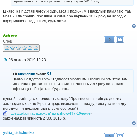
термін чинності старих рішень сплив у червні 2017 року
о
м
Цікаво, на підставі чого? Я здибався з подібним, і наскільки пам'ятаю, там
л
мова йшла трошки про інше, а саме про червень 2017 року не володію
е
н
інформацією. Поділіться, будь лвска.
н
я
Astreya
0
Спец
П
06 лютого 2019 19:23
о
в
і
Kitsmaniuk
писав:
д
Цікаво, на підставі чого? Я здибався з подібним, і наскільки пам'ятаю, там
о
мова йшла трошки про інше, а саме про червень 2017 року не володію
м
інформацією. Поділіться, будь лвска.
л
е
н
пункт 2 прикінцевих положень закону "Про внесення змін до деяких
н
законодавчих актів України щодо визначення складу, змісту та порядку
я
погодження документації із землеустрою" (
https://zakon.rada.gov.ua/laws/show/497-19/page
)
закон набрав чинність 27.06.2015 р.
yuliia_tishchenko
0