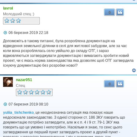
я
lavrol
0
Молодший спец :)
П
06 березня 2019 22:18
о
в
Допоможіть в такому питанні, була розроблена документація на
і
відведення земельної ділянки в селі для житлової забудови, але за час
д
коли вона розроблялась село увійшло до складу ОТГ, і зараз
о
відмовляються затверджувати документацію і вимагають зробити новий
м
проект, чи є якась норма законодавства яка дозволяє щоб ОТГ затвердила
л
існуючу документацію без розробки нової?
е
н
н
я
nazar051
0
Спец
П
07 березня 2019 08:10
о
в
yuliia_tishchenko
, це неоднозначна ситуація яка показує наше
і
недосконале законодавство. З однієї сторони ст. 186 ЗКУ говорить що
д
документацію потрібно затвердити, але ж є п. 4 і 9 ст. 79-1 ЗКУ яка
о
говорить що це умовно і непотрібно. Наскільки я знаю, то сенс цього
м
затвердження це перший пункт затвердить проект а другий пункт -
л
передать у власність/користування, і він є головним, якось так.