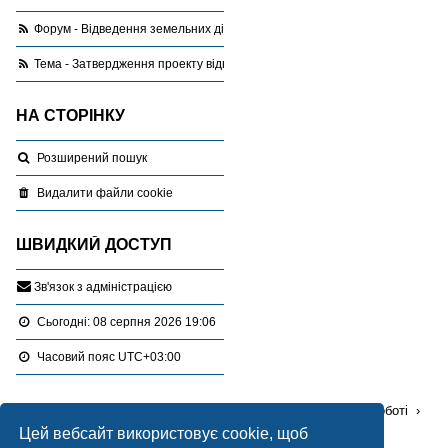
Форум - Відведення земельних ділянок
Тема - Затвердження проекту відведення
НА СТОРІНКУ
Розширений пошук
Видалити файли cookie
ШВИДКИЙ ДОСТУП
З
в
'
я
з
о
к
з
а
д
м
і
н
і
с
т
р
а
ц
і
є
ю
Сьогодні: 08 серпня 2026 19:06
Часовий пояс
UTC+03:00
Перейти :
Портал
Форуми
Проблемні питання в роботі
Цей вебсайт використовує cookie, щоб
Відведення земельних ділянок