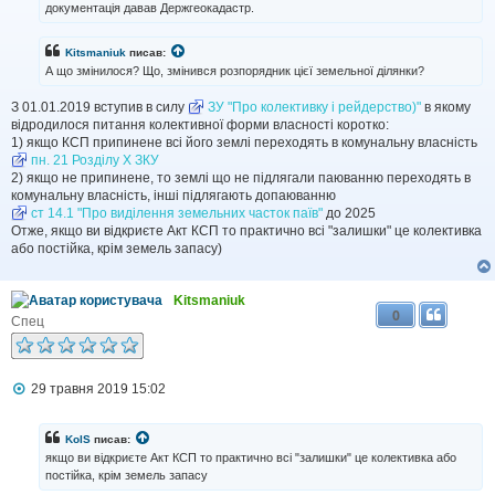
документація давав Держгеокадастр.
е
н
н
Kitsmaniuk
писав:
я
А що змінилося? Що, змінився розпорядник цієї земельної ділянки?
З 01.01.2019 вступив в силу
ЗУ "Про колективку і рейдерство)"
в якому
відродилося питання колективної форми власності коротко:
1) якщо КСП припинене всі його землі переходять в комунальну власність
пн. 21 Розділу Х ЗКУ
2) якщо не припинене, то землі що не підлягали паюванню переходять в
комунальну власність, інші підлягають допаюванню
ст 14.1 "Про виділення земельних часток паїв"
до 2025
Отже, якщо ви відкриєте Акт КСП то практично всі "залишки" це колективка
або постійка, крім земель запасу)
Kitsmaniuk
0
Спец
П
29 травня 2019 15:02
о
в
і
KolS
писав:
д
якщо ви відкриєте Акт КСП то практично всі "залишки" це колективка або
о
постійка, крім земель запасу
м