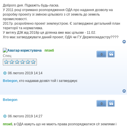
о
в
Доброго дня. Підкажіть будь-ласка.
і
У 2011 році отримано розпорядження ОДА про надання дозволу на
д
розробку проекту зі зміною цільового з с/г земель до земель
о
промисловості.
м
2017р. розроблено проект землеустрою. Є затверджені детальний план
л
території та нормативка.
е
У витягу ДЗК від 2018р ця ділянка вже має цільове - 11.02.
н
н
Хто має затверджувати даний проект, ОДА чи ГУ Держгеокадастру????
я
ппзкб
0
Спец
П
06 лютого 2019 14:14
о
в
Bebegon
, хто надавав дозвіл той і затверджує
і
д
о
м
Bebegon
л
0
е
н
н
П
06 лютого 2019 14:27
я
о
в
ппзкб
, в ОДА кажуть що не мають права розпоряджатися с/г землями і