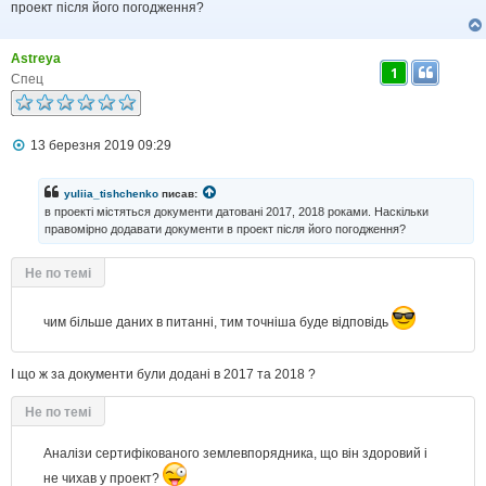
о
проект після його погодження?
м
л
е
Astreya
н
1
н
Спец
я
П
13 березня 2019 09:29
о
в
і
yuliia_tishchenko
писав:
д
в проекті містяться документи датовані 2017, 2018 роками. Наскільки
о
правомірно додавати документи в проект після його погодження?
м
л
е
Не по темі
н
н
я
чим більше даних в питанні, тим точніша буде відповідь
І що ж за документи були додані в 2017 та 2018 ?
Не по темі
Аналізи сертифікованого землевпорядника, що він здоровий і
не чихав у проект?