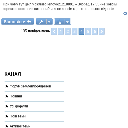
л
При чому тут це? Можливо lenovo21218891 » Вчора{, 17:55} не зовсім
е
н
коректно поставив питання?, а я не зовсім коректн на нього відповів.
н
я
Відповісти
В
і
д
п
о
в
і
с
т
и
1
2
3
5
6
Поперед.
4
Далі
135 повідомлень
КАНАЛ
Форум землевпорядників
Новини
Усі форуми
Нові теми
Активні теми