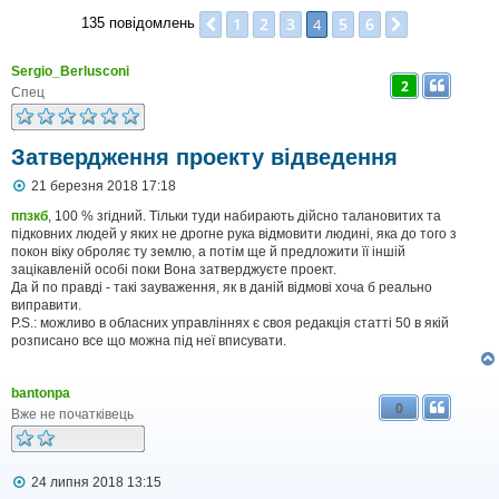
1
2
3
5
6
Поперед.
4
Далі
135 повідомлень
Sergio_Berlusconi
2
Спец
Затвердження проекту відведення
П
21 березня 2018 17:18
о
в
ппзкб
, 100 % згідний. Тільки туди набирають дійсно талановитих та
і
підковних людей у яких не дрогне рука відмовити людині, яка до того з
д
покон віку оброляє ту землю, а потім ще й предложити її іншій
о
зацікавленій особі поки Вона затверджуєте проект.
м
Да й по правді - такі зауваження, як в даній відмові хоча б реально
л
виправити.
е
P.S.: можливо в обласних управліннях є своя редакція статті 50 в якій
н
н
розписано все що можна під неї вписувати.
я
bantonpa
0
Вже не початківець
П
24 липня 2018 13:15
о