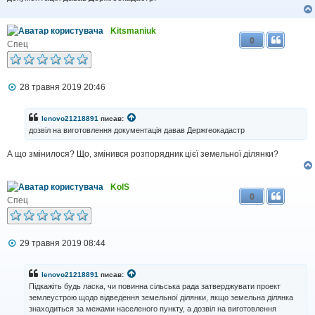
м
л
е
Kitsmaniuk
н
0
н
Спец
я
П
28 травня 2019 20:46
о
в
і
lenovo21218891
писав:
д
дозвіл на виготовлення документація давав Держгеокадастр
о
м
А що змінилося? Що, змінився розпорядник цієї земельної ділянки?
л
е
н
н
KolS
я
0
Спец
П
29 травня 2019 08:44
о
в
і
lenovo21218891
писав:
д
Підкажіть будь ласка, чи повинна сільська рада затверджувати проект
о
землеустрою щодо відведення земельної ділянки, якщо земельна ділянка
м
знаходиться за межами населеного пункту, а дозвіл на виготовлення
л