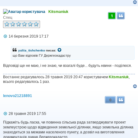
Kitsmaniuk
1
Спец
П
14 березня 2019 17:17
о
в
і
yuliia_tishchenko
писав:
д
що Вам відповів ГУ Держгеокадастру
о
м
Відповіді ще не маю, і не знаю, чи взагалі буде... будуть нвини - поділюся.
л
е
н
Востаннє редагувалось 28 травня 2019 20:47 користувачем
Kitsmaniuk
,
н
всього редагувалось 1 раз.
я
lenovo21218891
0
П
28 травня 2019 17:55
о
в
Підкажіть будь ласка, чи повинна сільська рада затверджувати проект
і
землеустрою щодо відведення земельної ділянки, якщо земельна ділянка
д
знаходиться за межами населеного пункту, а дозвіл на виготовлення
о
документація давав Держгеокадастр.