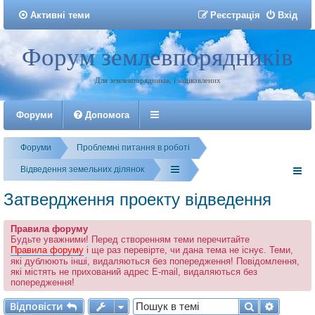
Активні теми
Р
е
є
с
т
р
а
ц
і
я
Вхід
Форум землевпорядників
Реєстрація
Для землевпорядників, і зацікавлених
Форуми
Допомога
Форуми
Проблемні питання в роботі
Відведення земельних ділянок
Затвердження проекту відведення
Правила форуму
Будьте уважними! Перед створенням теми перечитайте
Правила форуму
і ще раз перевірте, чи дана тема не існує. Теми,
які дублюють інші, видаляються без попередження! Повідомлення,
які містять не прихований адрес E-mail, видаляються без
попередження!
Відповісти
Пошук
Розшир
В
і
д
п
о
в
і
с
т
и