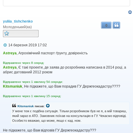
yuliia_tishchenko
0
Молоденький(ка)
П
14 березня 2019 17:02
о
в
Astreya
, Агрохімічний паспорт ґрунту, довіреність
і
д
Відправлено через 8 секунд:
о
Astreya
, Є такі проекти, де заява до розробника написана в 2014 році, а
м
абрис датований 2012 роком
л
е
н
Відправлено через 1 хвилину 54 секунди:
н
Kitsmaniuk
, Не підкажете, що Вам порадив ГУ Держгеокадастру????
я
Відправлено через 1 хвилину 15 секунд:
Kitsmaniuk
писав:
У мене теж є подібна ситуація. Тільки розробником був не я, а мій товариш,
який зараз в АТО. Замовник поїхав на консультацію в ГУ. Чекаємо відповіді.
Особисто вважаю, що може, якщо є кад. ном.
Не підкажете, що Вам відповів ГУ Держгеокадастру???