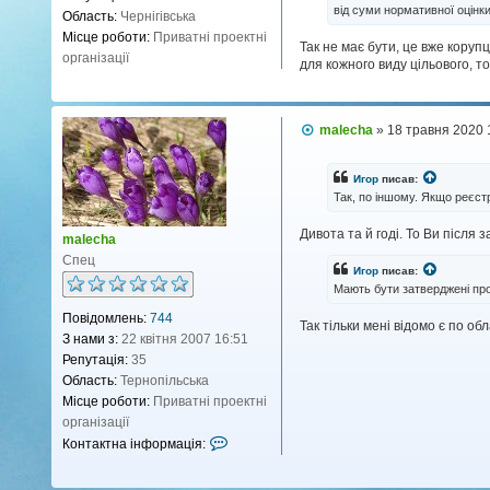
я
о
від суми нормативної оцінк
Область:
Чернігівська
р
Місце роботи:
Приватні проектні
Так не має бути, це вже кору
м
організації
для кожного виду цільового, то
а
ц
і
П
malecha
»
18 травня 2020 
я
о
к
в
о
і
Игор
писав:
д
р
Так, по іншому. Якщо реєст
о
и
м
Дивота та й годі. То Ви після
л
с
malecha
е
т
Спец
н
Игор
писав:
у
н
Мають бути затверджені пр
я
в
Повідомлень:
744
а
Так тільки мені відомо є по об
З нами з:
22 квітня 2007 16:51
ч
Репутація:
35
а
Область:
Тернопільська
m
Місце роботи:
Приватні проектні
a
організації
l
К
Контактна інформація:
e
о
c
н
h