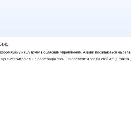
14:41
нформацію у нашу групу з обласним управлінням. А вони посилаються на селе
е, що екстериторіальна реєстрація повинна поставити все на свої місця, тобто , 