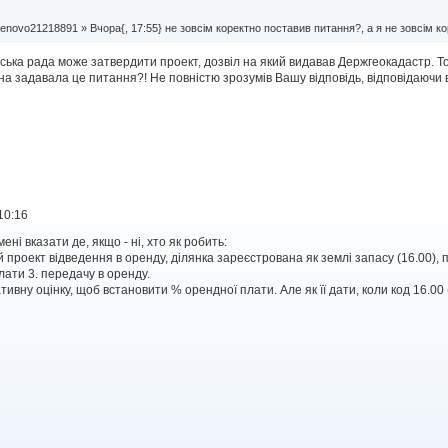
novo21218891 » Вчора{, 17:55} не зовсім коректно поставив питання?, а я не зовсім кор
льська рада може затвердити проект, дозвіл на який видавав Держгеокадастр. 
на задавала це питання?! Не повністю зрозумів Вашу відповідь, відповідаючи
10:16
ні вказати де, якщо - ні, хто як робить:
 проект відведення в оренду, ділянка зареєстрована як землі запасу (16.00), п
ати 3. передачу в оренду.
ивну оцінку, щоб встановити % орендної плати. Але як її дати, коли код 16.00 