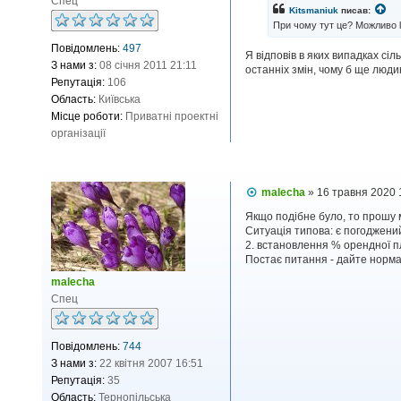
Спец
і
Kitsmaniuk
писав:
д
При чому тут це? Можливо le
о
м
Повідомлень:
497
Я відповів в яких випадках сі
л
З нами з:
08 січня 2011 21:11
останніх змін, чому б ще люди
е
Репутація:
106
н
н
Область:
Київська
я
Місце роботи:
Приватні проектні
організації
П
malecha
»
16 травня 2020 
о
в
Якщо подібне було, то прошу ме
і
Ситуація типова: є погоджений
д
2. встановлення % орендної пл
о
Постає питання - дайте нормат
м
л
malecha
е
Спец
н
н
я
Повідомлень:
744
З нами з:
22 квітня 2007 16:51
Репутація:
35
Область:
Тернопільська