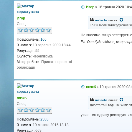
т
a
П
Игор
»
18 травня 2020 10:
а
о
к
в
Игор
і
т
malecha
писав:
д
Спец
То Ви після затвердження з
н
о
м
а
Не вносимо, якщо реєструєтьс
л
і
Повідомлень:
166
е
P.s. Оце буде відмов, якщо в
н
н
З нами з:
10 вересня 2009 18:44
н
ф
Репутація:
55
я
о
Область:
Чернігівська
р
Місце роботи:
Приватні проектні
м
організації
а
ц
і
П
ппзкб
»
19 травня 2020 08
я
о
к
в
ппзкб
о
і
malecha
писав:
д
Спец
р
Дивота та й годі. То Ви піс
о
и
м
у нас теж одразу реєструєтьс
л
с
Повідомлень:
2588
е
т
н
З нами з:
19 лютого 2015 13:13
у
н
Репутація:
669
я