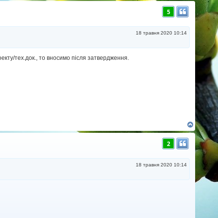
г
5
о
р
и
18 травня 2020 10:14
кту/тех.док., то вносимо після затвердження.
Д
о
г
2
о
р
и
18 травня 2020 10:14