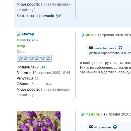
Місце роботи:
Приватні проектні
організації
К
Контактна інформація:
о
н
т
П
Игор
»
17 травня 2020 20:
а
о
к
в
Игор
і
т
malecha
писав:
д
Спец
ділянка зареєстрована як зе
н
о
м
а
а навіщо реєстрували в межах 
л
і
Повідомлень:
166
Ніхто не забороняє сільській 
е
н
н
зазначити її в договорі оренди
З нами з:
10 вересня 2009 18:44
н
ф
Репутація:
55
я
о
Область:
Чернігівська
р
Місце роботи:
Приватні проектні
м
організації
а
ц
і
П
malecha
»
17 травня 2020 
я
о
к
в
о
і
Игор
писав:
д