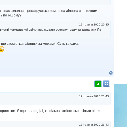
а в нас склалася, реєструється земельна ділянка з поточним
сь по іншому?
17 травня 2020 20:35
вності нормативної оцінки вирахувати орендну плату та зазначити її в
, що стосується ділянки за межами. Суть та сама.
Д
о
г
4
о
р
и
17 травня 2020 23:43
проектом. Якщо при поділі, то цільове змінюється тільки після
17 травня 2020 23:43