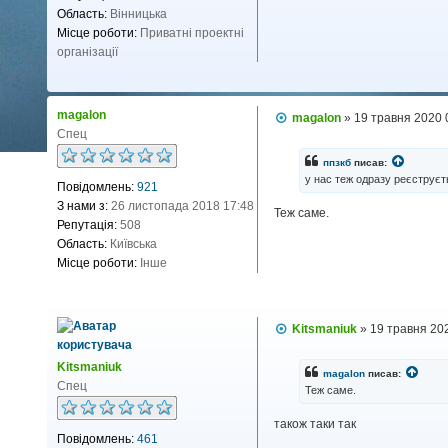
в
Область:
Вінницька
а
Місце роботи:
Приватні проектні
ч
організації
а
m
a
magalon
l
П
magalon
»
19 травня 2020 
о
Спец
e
в
c
і
ппзкб
писав:
h
д
у нас теж одразу реєструєт
Повідомлень:
921
о
a
м
З нами з:
26 листопада 2018 17:48
Теж саме.
л
Репутація:
508
е
н
Область:
Київська
н
Місце роботи:
Інше
я
П
Kitsmaniuk
»
19 травня 20
о
в
Kitsmaniuk
і
magalon
писав:
д
Спец
Теж саме.
о
м
також таки так
л
Повідомлень:
461
е