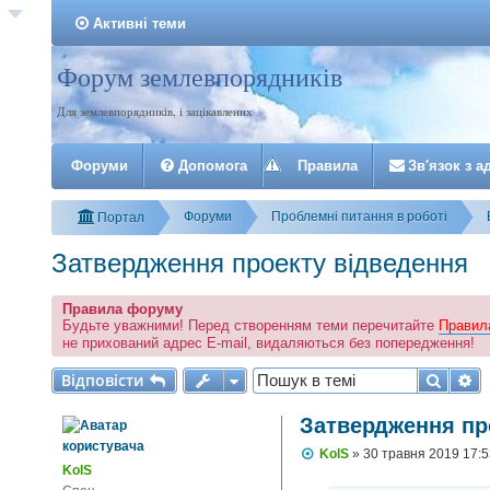
Активні теми
Форум землевпорядників
Реєстрація
Для землевпорядників, і зацікавлених
Форуми
Допомога
Правила
З
в
'
я
з
о
к
з
а
Форуми
Проблемні питання в роботі
Портал
Затвердження проекту відведення
Правила форуму
Будьте уважними! Перед створенням теми перечитайте
Правил
не прихований адрес E-mail, видаляються без попередження!
Відповісти
Пошу
Р
В
і
д
п
о
в
і
с
т
и
Затвердження пр
П
KolS
»
30 травня 2019 17:
о
KolS
в