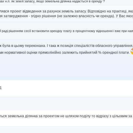
ах н.п. як землі запасу, якщо земельна ділянка надається в оренду ?
вся проект відведення за рахунок земель запасу. Відповідно на практиці, як
я затвердження - згідно рішення (не залежно власність чи оренда). У Вас яко
й раді рішенням сесії встановити орендну плату в процентному відношенні і вже при ная
ж була в цьому переконана. І така ж позиція спеціалістів обласного управління
 суми нормативної оцінки прямолінійно залежить прийнятий % орендної плати.
11
ться земельна ділянка за проектом не шляхом поділу то відразу з цільовим за 