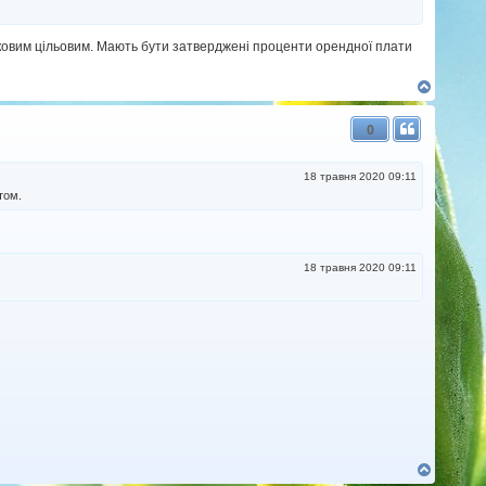
аковим цільовим. Мають бути затверджені проценти орендної плати
Д
о
г
0
о
р
и
18 травня 2020 09:11
том.
18 травня 2020 09:11
Д
о