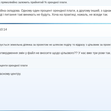
и прямолінійно залежить прийнятий % орендної плати.
пційна складова. Одному один процент орендної плати, а другому інший, з одн
ді і питання такі виникать не будуть. Хоча на практиці, нажаль, не всюди так.
10:14
рується земельна ділянка за проектом не шляхом поділу то відразу з цільовим за проек
 затвердження змін у файл не вносите щодо цільового?? У нас вже три роки так.
оценти орендної плати
ласному центру.