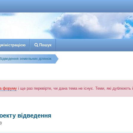
д
м
і
н
і
с
т
р
а
ц
і
є
ю
Пошук
Відведення земельних ділянок
а форуму
і ще раз перевірте, чи дана тема не існує. Теми, які дублюють
к
озширений пошук
оекту відведення
53