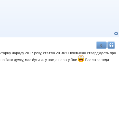
Д
о
г
0
о
р
кторну нараду 2017 року, статтю 20 ЗКУ і впевнено стверджують про
и
на їхню думку, має бути як у нас, а не як у Вас
Все як завжди.