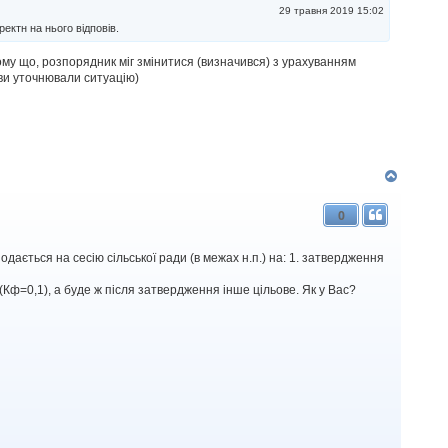
29 травня 2019 15:02
ектн на нього відповів.
Тому що, розпорядник міг змінитися (визначився) з урахуванням
 ви уточнювали ситуацію)
Д
о
г
0
о
р
и
одається на сесію сільської ради (в межах н.п.) на: 1. затвердження
(Кф=0,1), а буде ж після затвердження інше цільове. Як у Вас?