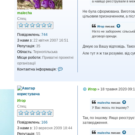
р
а навіщо реєстрували в меж
о
и
м
Не була сформована. Виготовля
л
с
malecha
цільовим призначенням, а післ
е
т
Спец
н
у
н
Игор
писав:
я
в
Ніхто не забороняє сільські
Повідомлень:
744
а
договорі оренди.
З нами з:
22 квітня 2007 16:51
ч
Репутація:
35
Дякую за Вашу відповідь. Тако
а
Область:
Тернопільська
m
Але тут я ж так розумію. від
Місце роботи:
Приватні проектні
a
організації
l
К
Контактна інформація:
e
о
c
н
h
т
a
П
Игор
»
18 травня 2020 09:
а
о
к
в
Игор
і
т
malecha
писав:
д
Спец
У Вас якось по іншому?
н
о
м
а
Так, по іншому. Якщо реєструє
л
і
Повідомлень:
166
затвердження.
е
н
н
З нами з:
10 вересня 2009 18:44
н
ф
malecha
писав:
Репутація:
55