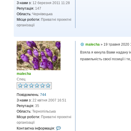
н
З нами з:
12 березня 2011 11:28
н
Репутація:
147
я
Область:
Чернівецька
Місце роботи:
Приватні проектні
організації
П
malecha
»
19 травня 2020 
о
в
Взяла я кинула Вами надану і
і
правильність своєї позиції і т
д
о
м
л
malecha
е
Спец
н
н
я
Повідомлень:
744
З нами з:
22 квітня 2007 16:51
Репутація:
35
Область:
Тернопільська
Місце роботи:
Приватні проектні
організації
К
Контактна інформація: