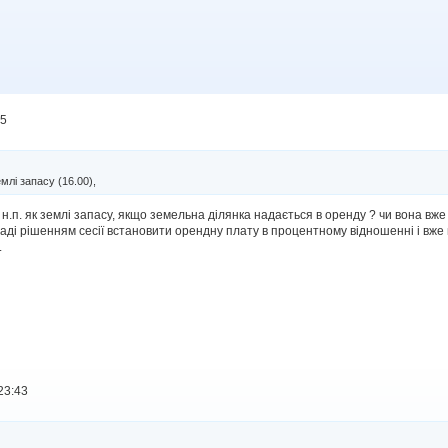
35
млі запасу (16.00),
н.п. як землі запасу, якщо земельна ділянка надається в оренду ? чи вона в
раді рішенням сесії встановити орендну плату в процентному відношенні і вже
.
23:43