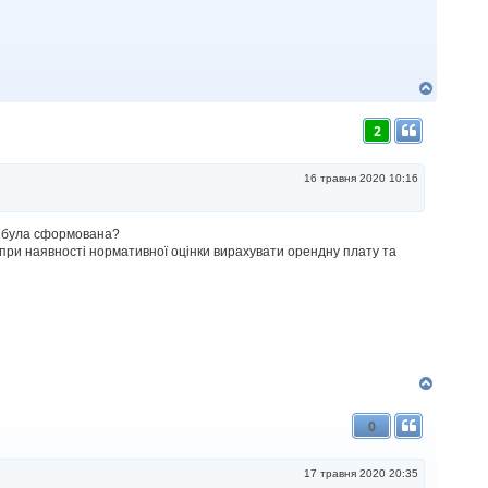
Д
о
г
2
о
р
и
16 травня 2020 10:16
же була сформована?
 при наявності нормативної оцінки вирахувати орендну плату та
Д
о
г
0
о
р
и
17 травня 2020 20:35