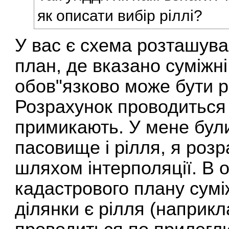
як описати вибір ріллі?
У вас є схема розташува
план, де вказано суміжні
обов"язково може бути р
Розрахунок проводиться 
примикають. У мене бул
пасовище і рілля, я роз
шляхом інтерполяції. В о
кадастрового плану сумі
ділянки є рілля (наприкл