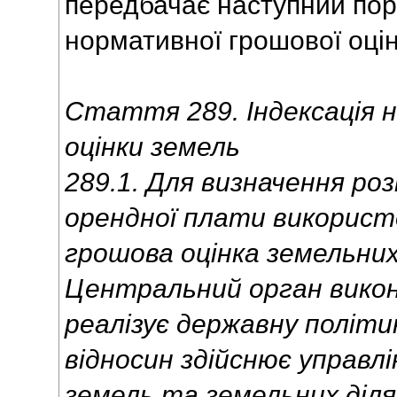
передбачає наступний поря
нормативної грошової оці
Стаття 289. Індексація 
оцінки земель
289.1. Для визначення ро
орендної плати викорис
грошова оцінка земельних
Центральний орган викон
реалізує державну політи
відносин здійснює управлі
земель та земельних діля