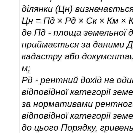
ділянки (Цн) визначаєть
Цн = Пд × Рд × Ск × Км × К
де Пд - площа земельної д
приймається за даними 
кадастру або документаці
м;
Рд - рентний дохід на оди
відповідної категорії зем
за нормативами рентного
відповідної категорії зем
до цього Порядку, гривень 