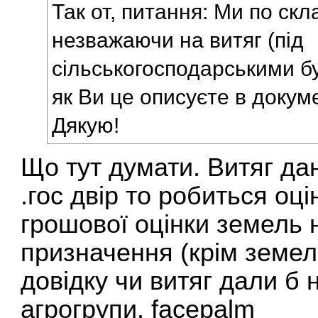
Так от, питання: Ми по скл
незважаючи на витяг (під
сільськогосподарськими бу
як Ви це описуєте в докуме
Дякую!
Що тут думати. Витяг да
.гос двір то робиться оц
грошової оцінки земель 
призначення (крім земел
довідку чи витяг дали б 
агрогрупи. facepalm