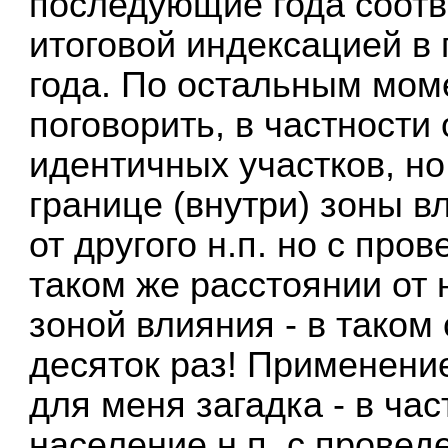
последующие года соотв
итоговой индексацией в
года. По остальным мом
поговорить, в частности
идентичных участков, но
границе (внутри) зоны вл
от другого н.п. но с про
таком же расстоянии от 
зоной влияния - в таком
десяток раз! Применен
для меня загадка - в час
население н.п. с провед