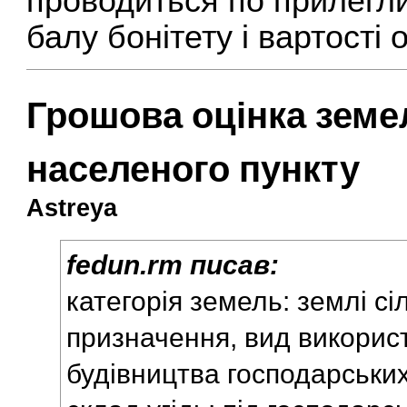
проводиться по прилегл
балу бонітету і вартості
Грошова оцінка земе
населеного пункту
Astreya
fedun.rm писав:
категорія земель: землі с
призначення, вид викорис
будівництва господарських