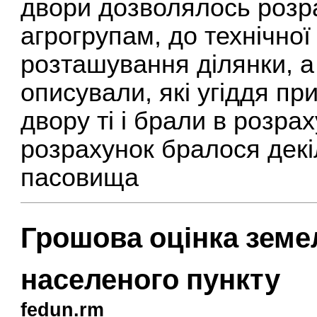
двори дозволялось розр
агрогрупам, до технічно
розташування ділянки, а
описували, які угіддя п
двору ті і брали в розра
розрахунок бралося декіл
пасовища
Грошова оцінка земе
населеного пункту
fedun.rm