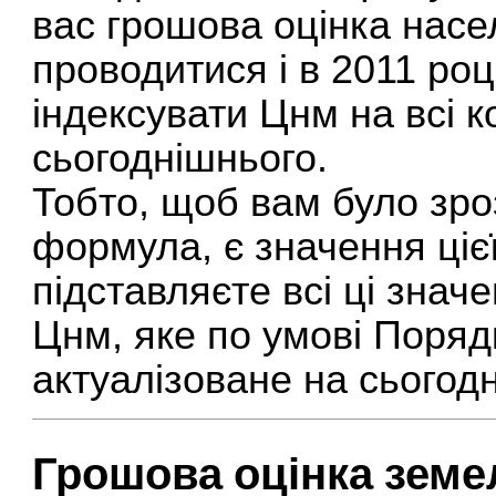
вас грошова оцінка насе
проводитися і в 2011 році
індексувати Цнм на всі к
сьогоднішнього.
Тобто, щоб вам було зроз
формула, є значення ціє
підставляєте всі ці знач
Цнм, яке по умові Поряд
актуалізоване на сьогодн
Грошова оцінка земе