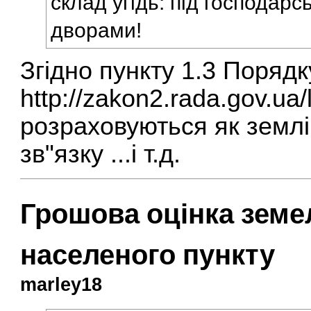
склад угідь: під господарс
дворами!
Згідно пункту 1.3 Порядк
http://zakon2.rada.gov.u
розраховуються як землі
зв"язку ...і т.д.
Грошова оцінка земе
населеного пункту
marley18