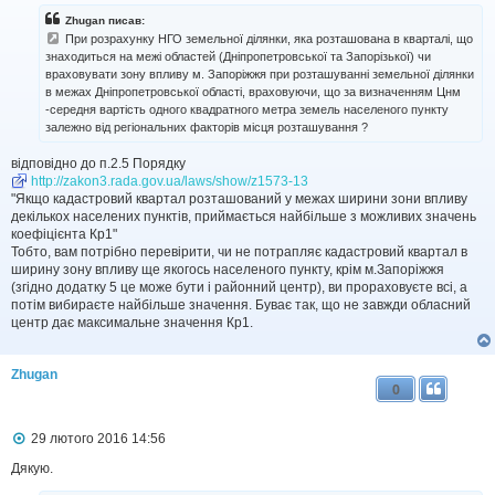
в
і
Zhugan писав:
д
При розрахунку НГО земельної ділянки, яка розташована в кварталі, що
о
знаходиться на межі областей (Дніпропетровської та Запорізької) чи
м
враховувати зону впливу м. Запоріжжя при розташуванні земельної ділянки
л
в межах Дніпропетровської області, враховуючи, що за визначенням Цнм
е
н
-середня вартість одного квадратного метра земель населеного пункту
н
залежно від регіональних факторів місця розташування ?
я
відповідно до п.2.5 Порядку
http://zakon3.rada.gov.ua/laws/show/z1573-13
"Якщо кадастровий квартал розташований у межах ширини зони впливу
декількох населених пунктів, приймається найбільше з можливих значень
коефіцієнта Кр1"
Тобто, вам потрібно перевірити, чи не потрапляє кадастровий квартал в
ширину зону впливу ще якогось населеного пункту, крім м.Запоріжжя
(згідно додатку 5 це може бути і районний центр), ви прораховуєте всі, а
потім вибираєте найбільше значення. Буває так, що не завжди обласний
центр дає максимальне значення Кр1.
Zhugan
0
П
29 лютого 2016 14:56
о
в
Дякую.
і