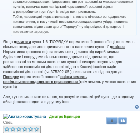
сільськогосподарських підприємств, що розташовані за межами населених
пунктів, визначається на підставі нормативної грошової оцінки
агровиробничих груп ґрунтів, які до них прилягають.
Тобто, на сьогодні, нормативна вартіть земель сільськогосподарського
призначенння, в тому числі і несільськогосподарськимх угіддь, повинна
визначатись згідно саме цього "Порядку" - у відповідності до вартості
прилягаючих агрогруп.
Якщо
дочитати
пункт 1.6 "ПОРЯДКУ нормативної грошової оцінки земель
сільськогосподарського призначення та населених пунктів"
до кінця
-
Нормативна грошова оцінка земельних ділянок під виробничими
будівлями і спорудами сільськогосподарських підприємств, що
розташовані за межами населених пунктів і використовуються для
здійснення економічної діяльності згідно з Класифікацією видів
економічної діяльності ( va375202-05 ), визначається відповідно до
Порядку
нормативної грошової
оцінки земель
несільськогосподарського призначення
(крім земель у межах населених
пунктів).
Але, тут виникає таке питання, як розуміти взагалі цей пункт, де в одному
абзаці сказано одне, а в другому інше.
Дмитро Брянцев
0
Спец