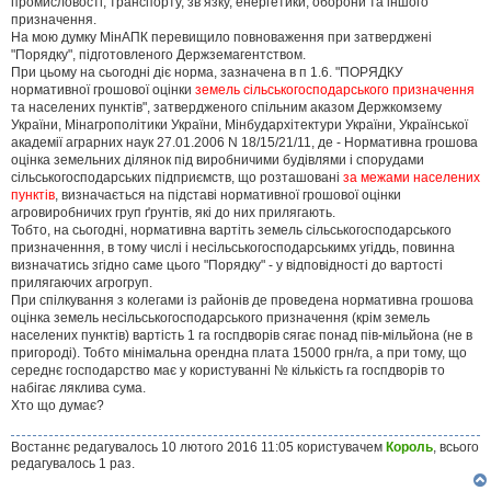
промисловості, транспорту, зв’язку, енергетики, оборони та іншого
призначення.
На мою думку МінАПК перевищило повноваження при затверджені
"Порядку", підготовленого Держземагентством.
При цьому на сьогодні діє норма, зазначена в п 1.6. "ПОРЯДКУ
нормативної грошової оцінки
земель сільськогосподарського призначення
та населених пунктів", затвердженого спільним аказом Держкомзему
України, Мінагрополітики України, Мінбудархітектури України, Української
академії аграрних наук 27.01.2006 N 18/15/21/11, де - Нормативна грошова
оцінка земельних ділянок під виробничими будівлями і спорудами
сільськогосподарських підприємств, що розташовані
за межами населених
пунктів
, визначається на підставі нормативної грошової оцінки
агровиробничих груп ґрунтів, які до них прилягають.
Тобто, на сьогодні, нормативна вартіть земель сільськогосподарського
призначенння, в тому числі і несільськогосподарськимх угіддь, повинна
визначатись згідно саме цього "Порядку" - у відповідності до вартості
прилягаючих агрогруп.
При спілкування з колегами із районів де проведена нормативна грошова
оцінка земель несільськогосподарського призначення (крім земель
населених пунктів) вартість 1 га госпдворів сягає понад пів-мільйона (не в
пригороді). Тобто мінімальна орендна плата 15000 грн/га, а при тому, що
середнє господарство має у користуванні № кількість га госпдворів то
набігає ляклива сума.
Хто що думає?
Востаннє редагувалось 10 лютого 2016 11:05 користувачем
Король
, всього
редагувалось 1 раз.