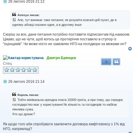
П
26 лютого 2016 21:12
о
в
і
Astreya писав:
д
Але, тут виникає таке питання, як розуміти взагалі цей пункт, де в
о
одному абзаці сказано одне, а в другому інше
м
л
Скоріш за все, дане питання потрібно поставити підписантам під наказом.
е
н
Цікаво, що не чути, щоб когось це протиріччя поставило в ступор із
н
"оцінщиків". Чи може ніхто не замовляє НГО на госпдвори за межами нп?
я
Дмитро Брянцев
0
Спец
П
26 лютого 2016 21:14
о
в
і
Король писав:
д
Тобто мінімальна орендна плата 15000 грн/га, а при тому, що середнє
о
господарство має у користуванні № кількість га госпдворів то набігає
м
ляклива сума.
л
Хто що думає?
е
н
н
Як щодо того аби спробувати заключити договора емфітевзису з 1% від
я
НГО, наприклад?