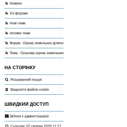
Новини
Усі форуми
Нові теми
Активні теми
Форум - Оцінка земельних ділянок
Тема - Грошова оцінка земельних ділянок за межами населеного пункту
НА СТОРІНКУ
Розширений пошук
Видалити файли cookie
ШВИДКИЙ ДОСТУП
З
в
'
я
з
о
к
з
а
д
м
і
н
і
с
т
р
а
ц
і
є
ю
Сьогодні: 07 серпня 2026 12:17