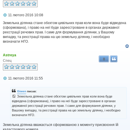
П
11 лютого 2016 10:08
о
в
Земельна ділянка стане обєктом цивільних прав коли вона буде відведена
і
(сформована), і право на неї буде зареєстроване в органах державної
д
реєстрації речових прав. І саме для формування ділянки, у Вашому
о
випадку, та реєстрації права на цю земельну ділянку, і необхідно
м
визначати НГО.
л
е
н
Astreya
н
0
я
Спец
П
11 лютого 2016 11:55
о
в
і
Giwen
писав:
д
Земельна ділянка стане обєктом цивільних прав коли вона буде
о
відведена (сформована), і право на неї буде зареєстроване в органах
м
державної реєстрації речових прав. І саме для формування ділянки, у
л
е
Вашому випадку, та реєстрації права на цю земельну ділянку, і необхідно
н
визначати НГО.
н
я
Земельна ділянка вважається сформованою з моменту присвоєння їй
кадастрового номера.