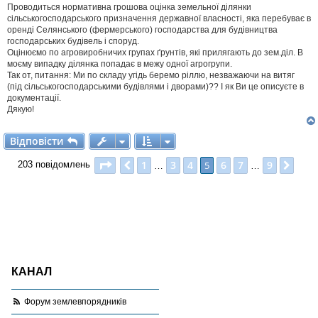
і
Проводиться нормативна грошова оцінка земельної ділянки
д
сільськогосподарського призначення державної власності, яка перебуває в
о
оренді Селянського (фермерського) господарства для будівництва
м
господарських будівель і споруд.
л
Оцінюємо по агровиробничих групах ґрунтів, які прилягають до зем.діл. В
е
моєму випадку ділянка попадає в межу одної агрогрупи.
н
н
Так от, питання: Ми по складу угідь беремо ріллю, незважаючи на витяг
я
(під сільськогосподарськими будівлями і дворами)?? І як Ви це описуєте в
документації.
Дякую!
Відповісти
В
і
д
п
о
в
і
с
т
и
Сторінка
5
з
9
1
3
4
6
7
9
Поперед.
5
Далі
203 повідомлень
…
…
КАНАЛ
Форум землевпорядників