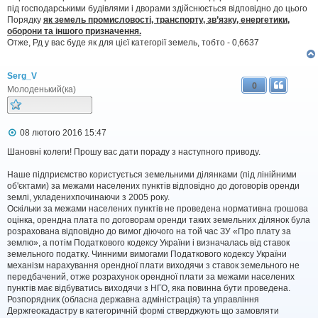
під господарськими будівлями і дворами здійснюється відповідно до цього
Порядку
як земель промисловості, транспорту, зв’язку, енергетики,
оборони та іншого призначення.
Отже, Рд у вас буде як для цієї категорії земель, тобто - 0,6637
Serg_V
0
Молоденький(ка)
П
08 лютого 2016 15:47
о
в
Шановні колеги! Прошу вас дати пораду з наступного приводу.
і
д
Наше підприємство користується земельними ділянками (під лінійними
о
об'єктами) за межами населених пунктів відповідно до договорів оренди
м
землі, укладенихпочинаючи з 2005 року.
л
Оскільки за межами населених пунктів не проведена нормативна грошова
е
оцінка, орендна плата по договорам оренди таких земельних ділянок була
н
н
розрахована відповідно до вимог діючого на той час ЗУ «Про плату за
я
землю», а потім Податкового кодексу України і визначалась від ставок
земельного податку. Чинними вимогами Податкового кодексу України
механізм нарахування орендної плати виходячи з ставок земельного не
передбачений, отже розрахунок орендної плати за межами населених
пунктів має відбуватись виходячи з НГО, яка повинна бути проведена.
Розпорядник (обласна державна адміністрація) та управління
Держгеокадастру в категоричній формі стверджують що замовляти