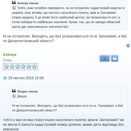
д
Astreya писав:
о
Тобто, вам потрібно перевірити, чи не потрапляє кадастровий квартал в
м
ширину зону впливу ще якогось населеного пункту, крім м.Запоріжжя
л
(згідно додатку 5 це може бути і районний центр), ви прораховуєте всі, а
е
н
потім вибираєте найбільше значення. Буває так, що не завжди обласний
н
центр дає максимальне значення Кр1.
я
Ні не потрапляє. Виходить, що Кр1 розраховується по м. Запоріжжя, а Кв2
по Дніпропетровській області?
Astreya
0
Спец
П
29 лютого 2016 15:06
о
в
і
Zhugan писав:
д
Дякую.
о
м
Ні не потрапляє. Виходить, що Кр1 розраховується по м. Запоріжжя, а Кв2
л
по Дніпропетровській області?
е
н
н
тобто у вас не має поруч інших населених пунктів, крім м. Запоріжжя? ви
я
не могли б скинути кадастровий номер ділянки, важко дати відповідь без
уявлення