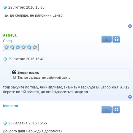
П
29 лютого 2016 15:35
о
в
Так, це селище, не районний центр.
і
д
о
м
Astreya
л
0
е
Спец
н
н
я
П
29 лютого 2016 15:48
о
в
і
Zhugan писав:
д
Так, це селище, не районний центр.
о
м
тоді рахуйте по тому, який впливає, значить у вас буде м. Запоріжжя. А Кв2
л
берете по тій області, до якої відноситься квартал
е
н
н
я
fedun.rm
0
П
23 березня 2016 15:55
о
в
Доброго дня! Необхідна допомога)