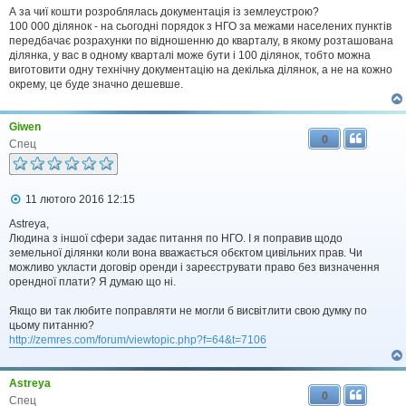
я
А за чиї кошти розроблялась документація із землеустрою?
100 000 ділянок - на сьогодні порядок з НГО за межами населених пунктів
передбачає розрахунки по відношенню до кварталу, в якому розташована
ділянка, у вас в одному кварталі може бути і 100 ділянок, тобто можна
виготовити одну технічну документацію на декілька ділянок, а не на кожно
окрему, це буде значно дешевше.
Giwen
0
Спец
П
11 лютого 2016 12:15
о
в
Astreya,
і
Людина з іншої сфери задає питання по НГО. І я поправив щодо
д
земельної ділянки коли вона вважається обєктом цивільних прав. Чи
о
можливо укласти договір оренди і зареєструвати право без визначення
м
орендної плати? Я думаю що ні.
л
е
Якщо ви так любите поправляти не могли б висвітлити свою думку по
н
н
цьому питанню?
я
http://zemres.com/forum/viewtopic.php?f=64&t=7106
Astreya
0
Спец