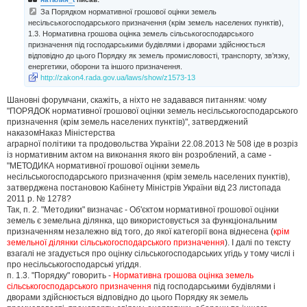
д
За Порядком нормативної грошової оцінки земель
о
несільськогосподарського призначення (крім земель населених пунктів),
м
1.3. Нормативна грошова оцінка земель сільськогосподарського
л
е
призначення під господарськими будівлями і дворами здійснюється
н
відповідно до цього Порядку як земель промисловості, транспорту, зв’язку,
н
енергетики, оборони та іншого призначення.
я
http://zakon4.rada.gov.ua/laws/show/z1573-13
Шановні форумчани, скажіть, а ніхто не задавався питанням: чому
"ПОРЯДОК нормативної грошової оцінки земель несільськогосподарського
призначення (крім земель населених пунктів)", затверджений
наказомНаказ Міністерства
аграрної політики та продовольства України 22.08.2013 № 508 іде в розріз
із нормативним актом на виконання якого він розроблений, а саме -
"МЕТОДИКА нормативної грошової оцінки земель
несільськогосподарського призначення (крім земель населених пунктів),
затверджена постановою Кабінету Міністрів України від 23 листопада
2011 р. № 1278?
Так, п. 2. "Методики" визначає - Об'єктом нормативної грошової оцінки
земель є земельна ділянка, що використовується за функціональним
призначенням незалежно від того, до якої категорії вона віднесена (
крім
земельної ділянки сільськогосподарського призначення
). І далі по тексту
взагалі не згадується про оцінку сільськогосподарських угідь у тому числі і
про несільськогосподарські угіддя.
п. 1.3. "Порядку" говорить -
Нормативна грошова оцінка земель
сільськогосподарського призначення
під господарськими будівлями і
дворами здійснюється відповідно до цього Порядку як земель