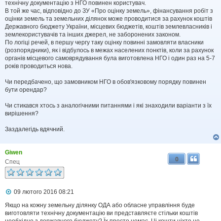
технічну документацію з НГО повинен користувач.
В той же час, відповідно до ЗУ «Про оцінку земель», фінансування робіт з
оцінки земель та земельних ділянок може проводитися за рахунок коштів
Державного бюджету України, місцевих бюджетів, коштів землевласників і
землекористувачів та інших джерел, не заборонених законом.
По логіці речей, в першу чергу таку оцінку повинні замовляти власники
(розпорядники), як і відбулось в межах населених понктів, коли за рахунок
органів місцевого самоврядування була виготовлена НГО і один раз на 5-7
років проводиться нова.
Чи передбачено, що замовником НГО в обов'язковому порядку повинен
бути орендар?
Чи стикався хтось з аналогічними питаннями і які знаходили варіанти з їх
вирішення?
Заздалегідь вдячний.
Giwen
0
Спец
П
09 лютого 2016 08:21
о
в
Якщо на кожну земельну ділянку ОДА або обласне управління буде
і
виготовляти технічну документацію ви представляєте стільки коштів
д