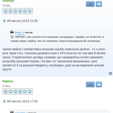
я
Astreya
0
Спец
П
09 лютого 2016 11:59
о
в
і
Serg_V
писав:
д
НКРЕКП, яке своїми постановами затверджує тарифи, не включить в
о
тариф оцінку майна, яке не належить енергопередавальній організації
м
л
е
оцінка майна і нормативна грошова оцінка земельної діляни - то є різні
н
речі. Крім того, технічна документація з НГО коштує не такі вже й великі
н
гроші. З практичного досвіду зауважу, що зацікавлена особа замовляє
я
розробку грошової оцінки, і як вже тут зазначали форумчани, щоб
провести її за рахунок бюджету, необхідно, щоб на це виділили цільові
кошти
Король
0
Спец
П
09 лютого 2016 17:55
о
в
і
наталия_t
писав: