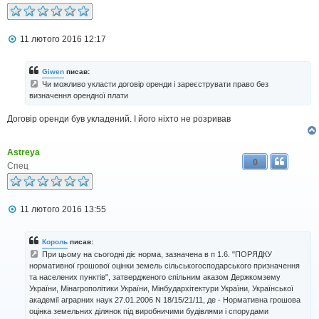
П
11 лютого 2016 12:17
о
в
і
Giwen
писав:
д
Чи можливо укласти договір оренди і зареєструвати право без
о
визначення орендної плати
м
л
е
Договір оренди був укладений. І його ніхто не розривав
н
н
я
Astreya
0
Спец
П
11 лютого 2016 13:55
о
в
і
Король
писав:
д
При цьому на сьогодні діє норма, зазначена в п 1.6. "ПОРЯДКУ
о
нормативної грошової оцінки земель сільськогосподарського призначення
м
та населених пунктів", затвердженого спільним аказом Держкомзему
л
е
України, Мінагрополітики України, Мінбудархітектури України, Української
н
академії аграрних наук 27.01.2006 N 18/15/21/11, де - Нормативна грошова
н
оцінка земельних ділянок під виробничими будівлями і спорудами
я