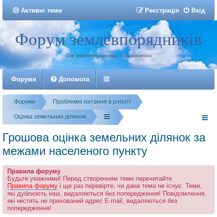
Активні теми
Р
е
є
с
т
р
а
ц
і
я
Вхід
Форум землевпорядників
Реєстрація
Для землевпорядників, і зацікавлених
Форуми
Допомога
Форуми
Проблемні питання в роботі
Оцінка земельних ділянок
Грошова оцінка земельних ділянок за
межами населеного пункту
Правила форуму
Будьте уважними! Перед створенням теми перечитайте
Правила форуму
і ще раз перевірте, чи дана тема не існує. Теми,
які дублюють інші, видаляються без попередження! Повідомлення,
які містять не прихований адрес E-mail, видаляються без
попередження!