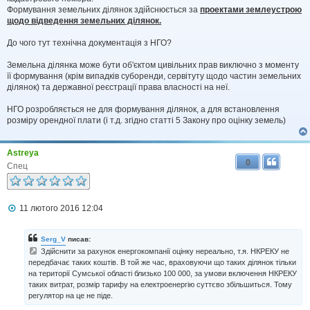
Формування земельних ділянок здійснюється за
проектами землеустрою
щодо відведення земельних ділянок.
До чого тут технічна документація з НГО?
Земельна ділянка може бути об'єктом цивільних прав виключно з моменту
її формування (крім випадків суборенди, сервітуту щодо частин земельних
ділянок) та державної реєстрації права власності на неї.
НГО розробляється не для формування ділянок, а для встановлення
розміру орендної плати (і т.д. згідно статті 5 Закону про оцінку земель)
Astreya
0
Спец
П
11 лютого 2016 12:04
о
в
і
Serg_V
писав:
д
Здійснити за рахунок енергокомпанії оцінку нереально, т.я. НКРЕКУ не
о
передбачає таких коштів. В той же час, враховуючи що таких ділянок тільки
м
на території Сумської області близько 100 000, за умови включення НКРЕКУ
л
е
таких витрат, розмір тарифу на електроенергію суттєво збільшиться. Тому
н
регулятор на це не піде.
н