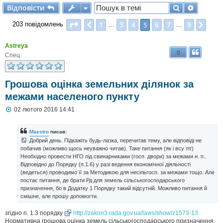
Відповісти
Пошук
Розшир
В
і
д
п
о
в
і
с
т
и
Сторінка
5
з
9
1
3
4
6
7
9
Поперед.
5
Далі
203 повідомлень
…
…
Astreya
0
Спец
Грошова оцінка земельних ділянок за
межами населеного пункту
П
02 лютого 2016 14:41
о
в
і
Maestro
писав:
д
Добрий день. Підкажіть будь-лазка, перечитав тему, але відповіді не
о
побачив (можливо щось неуважно читав). Таке питання (як і всу тіт)
м
Необхідно провести НГО під свинарниками (госп. двори) за межами н. п..
л
е
Відповідно до Порядку (п.1.6) у разі ведення економічної діяльності
н
(ведеться) проводимо її за Методикою для несільгосп. за межами тощо. Але
н
постає питання, де брати Рд для земель сільськогосподарського
я
призначення, бо в Додатку 1 Порядку такий відсутній. Можливо питання й
смішне, але прошу допомогти.
згідно п. 1.3 порядку
http://zakon3.rada.gov.ua/laws/show/z1573-13
Нормативна грошова оцінка земель сільськогосподарського призначення