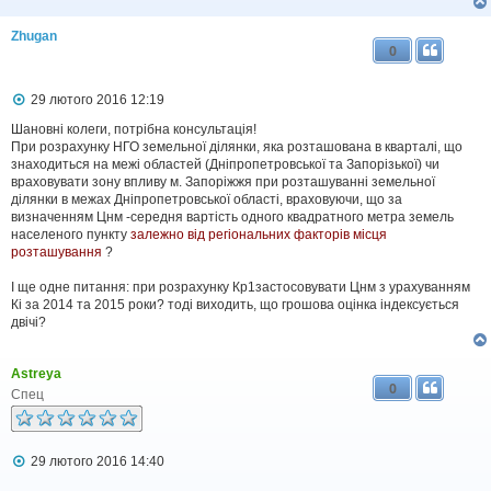
Zhugan
0
П
29 лютого 2016 12:19
о
в
Шановні колеги, потрібна консультація!
і
При розрахунку НГО земельної ділянки, яка розташована в кварталі, що
д
знаходиться на межі областей (Дніпропетровської та Запорізької) чи
о
враховувати зону впливу м. Запоріжжя при розташуванні земельної
м
ділянки в межах Дніпропетровської області, враховуючи, що за
л
визначенням Цнм -середня вартість одного квадратного метра земель
е
населеного пункту
залежно від регіональних факторів місця
н
н
розташування
?
я
І ще одне питання: при розрахунку Кр1застосовувати Цнм з урахуванням
Кі за 2014 та 2015 роки? тоді виходить, що грошова оцінка індексується
двічі?
Astreya
0
Спец
П
29 лютого 2016 14:40
о