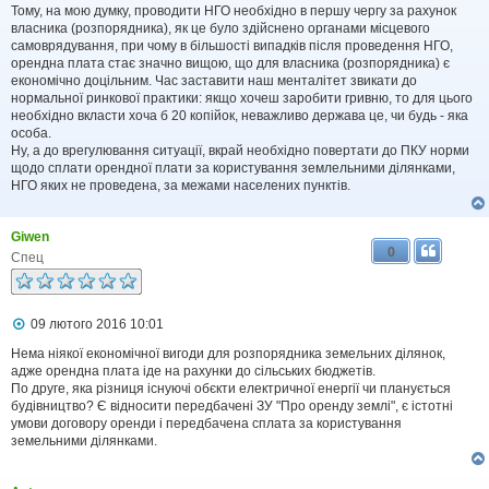
Тому, на мою думку, проводити НГО необхідно в першу чергу за рахунок
власника (розпорядника), як це було здійснено органами місцевого
самоврядування, при чому в більшості випадків після проведення НГО,
орендна плата стає значно вищою, що для власника (розпорядника) є
економічно доцільним. Час заставити наш менталітет звикати до
нормальної ринкової практики: якщо хочеш заробити гривню, то для цього
необхідно вкласти хоча б 20 копійок, неважливо держава це, чи будь - яка
особа.
Ну, а до врегулювання ситуації, вкрай необхідно повертати до ПКУ норми
щодо сплати орендної плати за користування землельними ділянками,
НГО яких не проведена, за межами населених пунктів.
Giwen
0
Спец
П
09 лютого 2016 10:01
о
в
Нема ніякої економічної вигоди для розпорядника земельних ділянок,
і
адже орендна плата іде на рахунки до сільських бюджетів.
д
По друге, яка різниця існуючі обєкти електричної енергії чи планується
о
будівництво? Є відносити передбачені ЗУ "Про оренду землі", є істотні
м
умови договору оренди і передбачена сплата за користування
л
земельними ділянками.
е
н
н