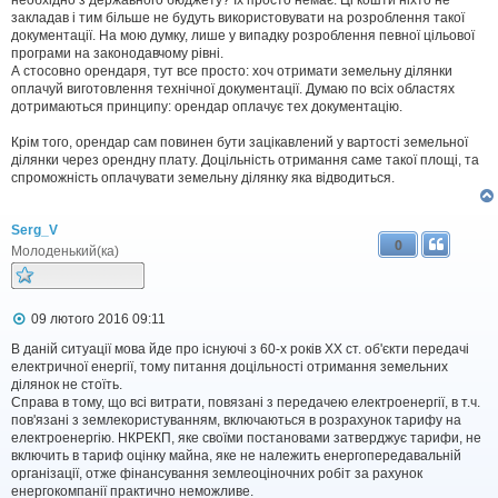
необхідно з державного бюджету? Їх просто немає. Ці кошти ніхто не
о
закладав і тим більше не будуть використовувати на розроблення такої
м
документації. На мою думку, лише у випадку розроблення певної цільової
л
програми на законодавчому рівні.
е
А стосовно орендаря, тут все просто: хоч отримати земельну ділянки
н
н
оплачуй виготовлення технічної документації. Думаю по всіх областях
я
дотримаються принципу: орендар оплачує тех документацію.
Крім того, орендар сам повинен бути зацікавлений у вартості земельної
ділянки через орендну плату. Доцільність отримання саме такої площі, та
спроможність оплачувати земельну ділянку яка відводиться.
Serg_V
0
Молоденький(ка)
П
09 лютого 2016 09:11
о
в
В даній ситуації мова йде про існуючі з 60-х років ХХ ст. об'єкти передачі
і
електричної енергії, тому питання доцільності отримання земельних
д
ділянок не стоїть.
о
Справа в тому, що всі витрати, повязані з передачею електроенергії, в т.ч.
м
пов'язані з землекористуванням, включаються в розрахунок тарифу на
л
електроенергію. НКРЕКП, яке своїми постановами затверджує тарифи, не
е
включить в тариф оцінку майна, яке не належить енергопередавальній
н
н
організації, отже фінансування землеоціночних робіт за рахунок
я
енергокомпанії практично неможливе.