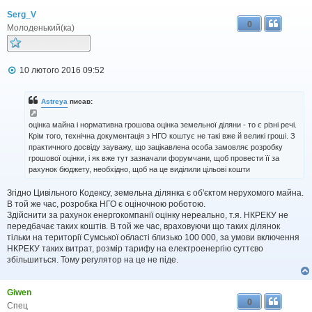
Serg_V
0
Молоденький(ка)
П
10 лютого 2016 09:52
о
в
і
Astreya
писав:
д
о
оцінка майна і нормативна грошова оцінка земельної діляни - то є різні речі.
м
Крім того, технічна документація з НГО коштує не такі вже й великі гроші. З
л
е
практичного досвіду зауважу, що зацікавлена особа замовляє розробку
н
грошової оцінки, і як вже тут зазначали форумчани, щоб провести її за
н
рахунок бюджету, необхідно, щоб на це виділили цільові кошти
я
Згідно Цивільного Кодексу, земельна ділянка є об'єктом нерухомого майна.
В той же час, розробка НГО є оціночною роботою.
Здійснити за рахунок енергокомпанії оцінку нереально, т.я. НКРЕКУ не
передбачає таких коштів. В той же час, враховуючи що таких ділянок
тільки на території Сумської області близько 100 000, за умови включення
НКРЕКУ таких витрат, розмір тарифу на електроенергію суттєво
збільшиться. Тому регулятор на це не піде.
Giwen
0
Спец