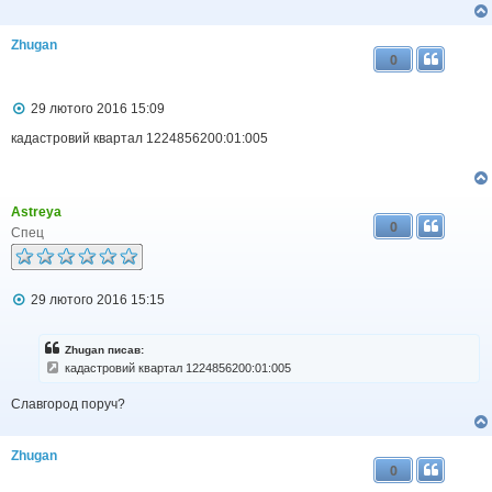
Zhugan
0
П
29 лютого 2016 15:09
о
в
кадастровий квартал 1224856200:01:005
і
д
о
м
Astreya
л
0
е
Спец
н
н
я
П
29 лютого 2016 15:15
о
в
і
Zhugan писав:
д
кадастровий квартал 1224856200:01:005
о
м
Славгород поруч?
л
е
н
н
Zhugan
я
0