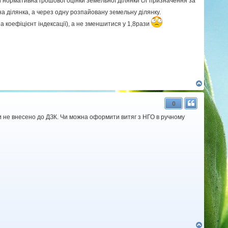
і нормативна грошової оцінки земельної ділянки с/г призначення за
дна ділянка, а через одну розпайовану земельну ділянку.
на коефіцієнт індексації), а не зменшитися у 1,8рази
Д
о
г
0
о
р
и не внесено до ДЗК. Чи можна оформити витяг з НГО в ручному
и
Д