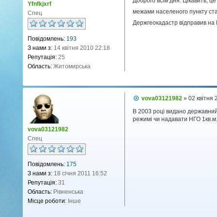
Доброго всім дня. Цікавить, ц
Yfnfkjxrf
і
д
межами населеного пункту стан
Спец
о
Держгеокадастр відправив на Г
м
л
е
Повідомлень:
193
н
З нами з:
14 квітня 2010 22:18
н
Репутація:
25
я
Область:
Житомирська
П
vova03121982
»
02 квітня 
о
в
В 2003 році видано державний
і
режимі чи надавати НГО 1кв.м.
д
vova03121982
о
Спец
м
л
е
н
Повідомлень:
175
н
я
З нами з:
18 січня 2011 16:52
Репутація:
31
Область:
Рівненська
Місце роботи:
Інше