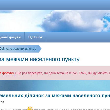
д
м
і
н
і
с
т
р
а
ц
і
є
ю
Пошук
Оцінка земельних ділянок
за межами населеного пункту
а форуму
і ще раз перевірте, чи дана тема не існує. Теми, які дублюють
к
озширений пошук
земельних ділянок за межами населеного пу
:55