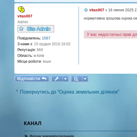
П
vitas007
»
16 липня 2025 2
о
vitas007
в
нормативна грошова оцінка ок
Admin
і
д
о
У вас недостатньо прав д
м
Повідомлень:
1567
л
З нами з:
15 грудня 2010 16:02
е
н
Репутація:
860
н
Область:
м.Київ
я
Місце роботи:
Інше
Відповісти
В
і
д
п
о
в
і
с
т
и
Повернутись до “Оцінка земельних ділянок”
КАНАЛ
Форум землевпорядників