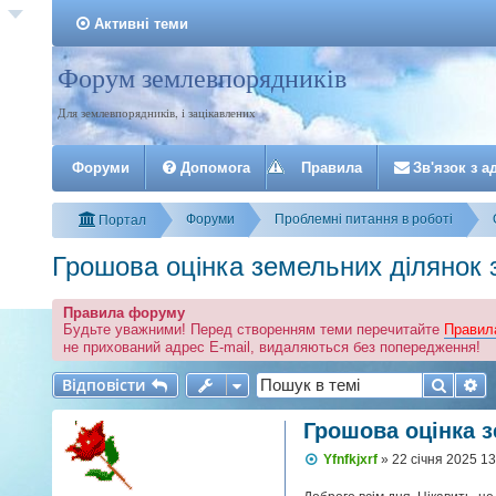
Активні теми
Форум землевпорядників
Реєстрація
Для землевпорядників, і зацікавлених
Форуми
Допомога
Правила
З
в
'
я
з
о
к
з
а
Форуми
Проблемні питання в роботі
Портал
Грошова оцінка земельних ділянок 
Правила форуму
Будьте уважними! Перед створенням теми перечитайте
Правил
не прихований адрес E-mail, видаляються без попередження!
Відповісти
Пошу
Р
В
і
д
п
о
в
і
с
т
и
Грошова оцінка 
П
Yfnfkjxrf
»
22 січня 2025 13
о
в