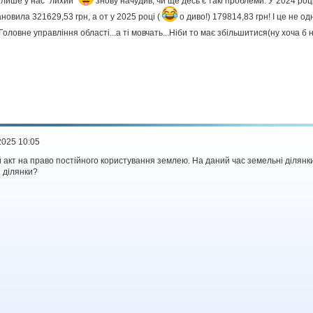
е лише у нас "лихий"
знову начудив, чи ще десь є такі проблеми. У 2024 роц
овила 321629,53 грн, а от у 2025 році (
о диво!) 179814,83 грн! І це не о
оловне управління області...а ті мовчать...Ніби то має збільшитися(ну хоча б 
2025 10:05
 акт на право постійного користування землею. На даний час земельні ділянк
 ділянки?