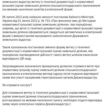
д
земельного кадастру витягу із технічної документації з нормативної
о
грошової оцінки земельних ділянок сільськогосподарського призначення
м
(за межами населених пунктів) в електронній формі.
л
е
06 липня 2022 року набрала чинності постанова Кабінету Міністрів
н
н
України від 01 липня 2022 р. № 753 «Про внесення змін до Методики
я
нормативної грошової оцінки земельних ділянок», яка передбачає,
зокрема, що витяг із технічної документації з нормативної грошової оцінки
земельних ділянок оформляється і видається автоматично в електронній
формі з використанням програмного забезпечення Державного
земельного кадастру.
Також зазначеною постановою змінено форму витягу з технічної
документації з нормативної грошової оцінки земельної ділянки, яка
передбачає підтвердження дійсності такого витягу шляхом нанесення
відповідного QR-коду.
Запровадження зазначеного функціоналу дозволяє отримати витяг про
нормативну грошову оцінку земельної ділянки сільськогосподарського
призначення в електронному вигляді одразу після подання відповідної
заяви без участі працівників територіальних органів Держгеокадастру.
Як отримати послугу?
Для отримання витягу із технічної документації з нормативної грошової
оцінки земельної ділянки сільськогосподарського призначення,
розташованої за межами населеного пункту, необхідно подати відповідну
заяву через електронні сервіси Держгеокадастру (