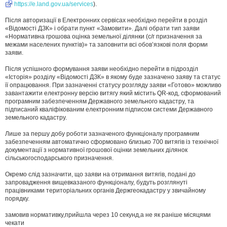
https://e.land.gov.ua/services
).
Після авторизації в Електронних сервісах необхідно перейти в розділ
«Відомості ДЗК» і обрати пункт «Замовити». Далі обрати тип заяви
«Нормативна грошова оцінка земельної ділянки (с/г призначення за
межами населених пунктів)» та заповнити всі обов’язкові поля форми
заяви.
Після успішного формування заяви необхідно перейти в підрозділ
«Історія» розділу «Відомості ДЗК» в якому буде зазначено заяву та статус
її опрацювання. При зазначенні статусу розгляду заяви «Готово» можливо
завантажити електронну версію витягу який містить QR-код, сформований
програмним забезпеченням Державного земельного кадастру, та
підписаний кваліфікованим електронним підписом системи Державного
земельного кадастру.
Лише за першу добу роботи зазначеного функціоналу програмним
забезпеченням автоматично сформовано близько 700 витягів із технічної
документації з нормативної грошової оцінки земельних ділянок
сільськогосподарського призначення.
Окремо слід зазначити, що заяви на отримання витягів, подані до
запровадження вищевказаного функціоналу, будуть розглянуті
працівниками територіальних органів Держгеокадастру у звичайному
порядку.
замовив нормативку,прийшла через 10 секунд,а не як раніше місяцями
чекати