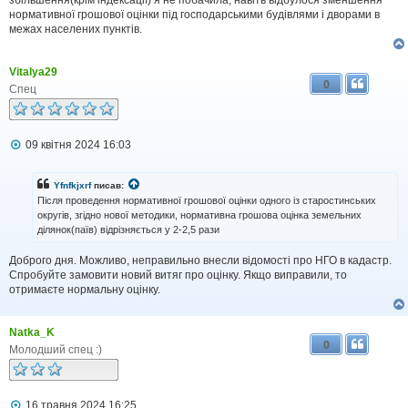
нормативної грошової оцінки під господарськими будівлями і дворами в
межах населених пунктів.
Vitalya29
0
Спец
П
09 квітня 2024 16:03
о
в
і
Yfnfkjxrf
писав:
д
Після проведення нормативної грошової оцінки одного із старостинських
о
округів, згідно нової методики, нормативна грошова оцінка земельних
м
ділянок(паїв) відрізняється у 2-2,5 рази
л
е
н
Доброго дня. Можливо, неправильно внесли відомості про НГО в кадастр.
н
Спробуйте замовити новий витяг про оцінку. Якщо виправили, то
я
отримаєте нормальну оцінку.
Natka_K
0
Молодший спец :)
П
16 травня 2024 16:25