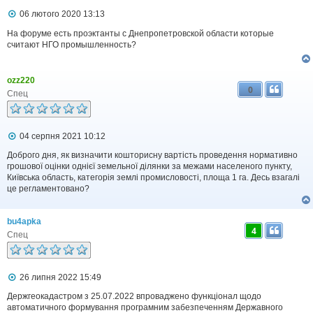
П
06 лютого 2020 13:13
о
в
На форуме есть проэктанты с Днепропетровской области которые
і
считают НГО промышленность?
д
о
м
ozz220
л
0
е
Спец
н
н
я
П
04 серпня 2021 10:12
о
в
Доброго дня, як визначити кошторисну вартість проведення нормативно
і
грошової оцінки однієї земельної ділянки за межами населеного пункту,
д
Київська область, категорія землі промисловості, площа 1 га. Десь взагалі
о
це регламентовано?
м
л
е
bu4apka
н
4
н
Спец
я
П
26 липня 2022 15:49
о
в
Держгеокадастром з 25.07.2022 впроваджено функціонал щодо
і
автоматичного формування програмним забезпеченням Державного