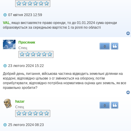
П
07 квітня 2023 12:59
о
в
VAL
, якщо виставляєте право оренди, то до 01.01.2024 сума оренди
і
обраховується за середньою вартістю 1 га ріллі по області
д
о
м
Просяник
л
0
е
Спец
н
н
я
П
23 лютого 2024 15:22
о
в
Добрий день, питання, військова частина відводить земельні ділянки на
і
кордоні, відповідно цільове з сг змінюється на оборону, потім
д
оприбуткувати, відповідно потрібна нормативна оцінка цих земель, як все
о
правильно зробити?
м
л
е
hazar
н
0
н
Спец
я
П
25 лютого 2024 08:23
о