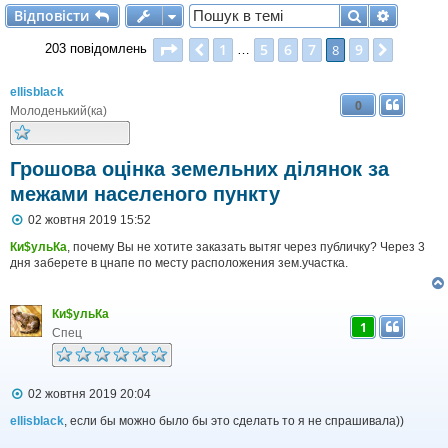
Відповісти
Пошук
Розшир
В
і
д
п
о
в
і
с
т
и
Сторінка
8
з
9
1
5
6
7
9
Поперед.
8
Далі
203 повідомлень
…
ellisblack
0
Молоденький(ка)
Грошова оцінка земельних ділянок за
межами населеного пункту
П
02 жовтня 2019 15:52
о
в
Ки$ульКа
, почему Вы не хотите заказать вытяг через публичку? Через 3
і
дня заберете в цнапе по месту расположения зем.участка.
д
о
м
Ки$ульКа
л
1
е
Спец
н
н
я
П
02 жовтня 2019 20:04
о
в
ellisblack
, если бы можно было бы это сделать то я не спрашивала))
і