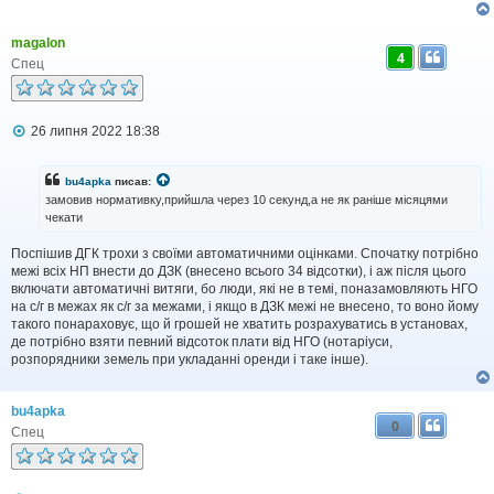
magalon
4
Спец
П
26 липня 2022 18:38
о
в
і
bu4apka
писав:
д
замовив нормативку,прийшла через 10 секунд,а не як раніше місяцями
о
чекати
м
л
Поспішив ДГК трохи з своїми автоматичними оцінками. Спочатку потрібно
е
н
межі всіх НП внести до ДЗК (внесено всього 34 відсотки), і аж після цього
н
включати автоматичні витяги, бо люди, які не в темі, поназамовляють НГО
я
на с/г в межах як с/г за межами, і якщо в ДЗК межі не внесено, то воно йому
такого понараховує, що й грошей не хватить розрахуватись в установах,
де потрібно взяти певний відсоток плати від НГО (нотаріуси,
розпорядники земель при укладанні оренди і таке інше).
bu4apka
0
Спец