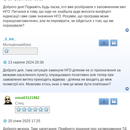
о
в
Доброго дня! Підкажіть будь ласка, хто вже розібравля з заповненням хмл
і
НГО. Питання в тому, що ніде не знайшла куди вносити коефіцінт
д
індексації і вже саме значення НГО. Розумію, що програма може
о
порахуєавтоматично, але як перевірити, чи зійдеться з тою, що ми
м
порахували?
л
е
н
_0_lek_
н
0
я
Молоденький(ка)
П
13 серпня 2024 20:30
о
в
Доброго дня, така ситуація закинули НГО ділянки не сг призначення за
і
межами населеного пункту, опрацьовано позитивно але тепер при
д
замовленні витягу приходить відмова - ділянка не входить до меж
о
геометрії нго. Можливо хтось знає з чим це може бути пов'язано?
м
л
е
vova03121982
н
0
н
Спец
я
П
20 січня 2025 17:25
о
в
Доброго вечора. Таке запитання: Прийнято рішення про затвердження ТД