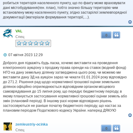
робиться територія населенного пункту, що по факту може враховувати
дані містобудування(ген. план), тобто значно більшу територію чим
встановлену межу населенного пункту, згідно застарілої землевпорядної
документації (матеріали формування території,....).
VAL
0
Спец
П
07 квітня 2023 12:29
о
в
Доброго дня підкажіть будь ласка, хочемо виставити на проведення
і
електронного аукціону з продажу права оренди на ставок (водний фонд)
д
НГО на дану земельну ділянку затверджена цього року, чи можемо ми
о
виставити дану ЗД на аукціон зараз чи чекати 01.01.2024 року відповідно
м
до 271.2. Рішення рад щодо нормативної грошової оцінки земельних
л
ділянок офіційно оприлюднюється відповідним органом місцевого
е
самоврядування до 15 липня року, що передує бюджетному періоду, в
н
н
якому планується застосування нормативної грошової оцінки земель або
я
змін (плановий період). В іншому разі норми відповідних рішень
застосовуються не раніше початку бюджетного періоду, що настає за
плановим періодом Податкового кодексу України. наперед ДЯКУЮ
zemleustriy-ocinka
0
Спец