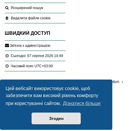
Розширений пошук
Видалити файли cookie
ШВИДКИЙ ДОСТУП
З
в
'
я
з
о
к
з
а
д
м
і
н
і
с
т
р
а
ц
і
є
ю
Сьогодні: 07 серпня 2026 10:49
Часовий пояс
UTC+03:00
Перейти :
Портал
Форуми
Проблемні питання в роботі
Цей вебсайт використовує cookie, щоб
Оцінка земельних ділянок
забезпечити вам високий рівень комфорту
при користуванні сайтом.
Дізнатися більше
Працює на
phpBB
® Forum Software © phpBB Limited
Український переклад © 2005-2020
Українська підтримка phpBB
Згоден
Style Blue created by
LONER
Конфіденційність
|
Умови