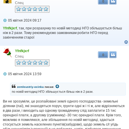
0
Спец
П
05 квітня 2024 09:17
о
в
Yfnfkjxrf
, так, при розрахунку по новій методиці НГО збільшується більш
і
ніж в 2 рази. Тому рекомендуємо замовникам робити НГО перед
д
закінченням старої
о
м
л
Yfnfkjxrf
е
0
н
Спец
н
я
П
05 квітня 2024 13:59
о
в
і
zemleustriy-ocinka
писав:
д
по новій методиці НГО збільшується більш ніж в 2 рази.
о
м
Ви не зрозуміли, це розпайовані землі одного господарства -земельні
л
ділянки (паї), які знаходяться поруч, грунти одні ж і ті ж, але відрізняються
е
н
в два рази, і виходить що одному громадянину слід заплатити 15 тис
н
орендної плати, а другому (суміжнику) -30 тис орендної плати. Крім того,
я
можливо я помиляюся, але збільшення по новій методиці, здається
стосується земель населених пунктів(забудови), щодо земель с/г угідь
збільшення(крім індексації) я не побачила, навіть відбулося зменшення