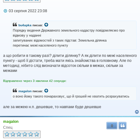
П
03 серпня 2022 23:08
о
в
і
bu4apka
писав:
д
Порядку ведення Державного земельного кадастру повідомляємо про
о
відмову у наданні
м
запитуваних відомостей з таких підстав: Земельна ділянка
л
перетинає межі населеного пункту
е
н
н
а що робити в такому разі? ділити ділянку? А як ділити по межі населеного
я
пункту - щоб її дістати, треба мати якісь знайомства в головному. Але по
методиці, нібито слід визначати відсоток скільки в межах, скільки за
межами
Відправлено через 3 хвилини 42 секунди:
magalon
писав:
о воно йому такого понараховує, що й грошей не хватить розрахуватись
але за межею н.п. дешевше, то навпаки буде дешевше
magalon
0
Спец