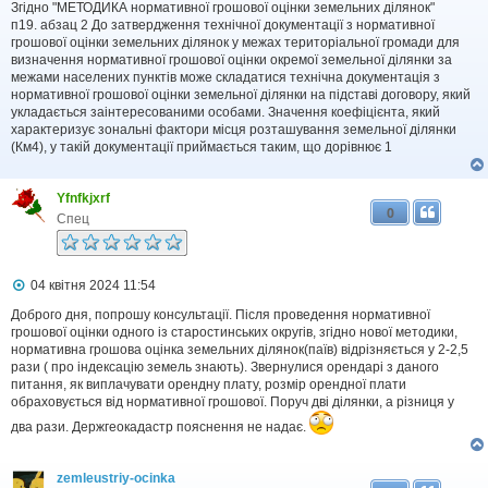
в
Згідно "МЕТОДИКА нормативної грошової оцінки земельних ділянок"
і
п19. абзац 2 До затвердження технічної документації з нормативної
д
грошової оцінки земельних ділянок у межах територіальної громади для
о
визначення нормативної грошової оцінки окремої земельної ділянки за
м
межами населених пунктів може складатися технічна документація з
л
нормативної грошової оцінки земельної ділянки на підставі договору, який
е
укладається заінтересованими особами. Значення коефіцієнта, який
н
н
характеризує зональні фактори місця розташування земельної ділянки
я
(Км4), у такій документації приймається таким, що дорівнює 1
Yfnfkjxrf
0
Спец
П
04 квітня 2024 11:54
о
в
Доброго дня, попрошу консультації. Після проведення нормативної
і
грошової оцінки одного із старостинських округів, згідно нової методики,
д
нормативна грошова оцінка земельних ділянок(паїв) відрізняється у 2-2,5
о
рази ( про індексацію земель знають). Звернулися орендарі з даного
м
питання, як виплачувати орендну плату, розмір орендної плати
л
обраховується від нормативної грошової. Поруч дві ділянки, а різниця у
е
н
два рази. Держгеокадастр пояснення не надає.
н
я
zemleustriy-ocinka