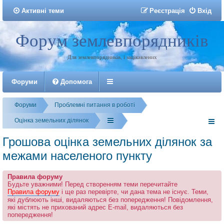
Активні теми
Р
е
є
с
т
р
а
ц
і
я
Вхід
Форум землевпорядників
Реєстрація
Для землевпорядників, і зацікавлених
Форуми
Допомога
Форуми
Проблемні питання в роботі
Оцінка земельних ділянок
Грошова оцінка земельних ділянок за
межами населеного пункту
Правила форуму
Будьте уважними! Перед створенням теми перечитайте
Правила форуму
і ще раз перевірте, чи дана тема не існує. Теми,
які дублюють інші, видаляються без попередження! Повідомлення,
які містять не прихований адрес E-mail, видаляються без
попередження!