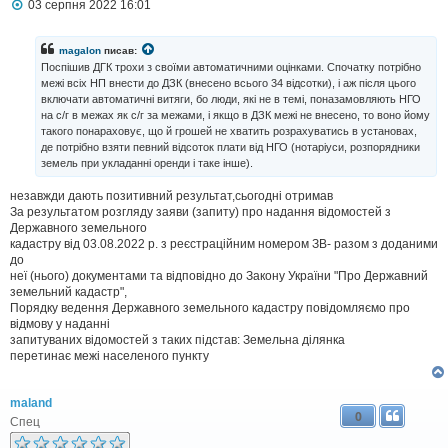
П
03 серпня 2022 16:01
о
в
і
magalon
писав:
д
Поспішив ДГК трохи з своїми автоматичними оцінками. Спочатку потрібно
о
межі всіх НП внести до ДЗК (внесено всього 34 відсотки), і аж після цього
м
включати автоматичні витяги, бо люди, які не в темі, поназамовляють НГО
л
на с/г в межах як с/г за межами, і якщо в ДЗК межі не внесено, то воно йому
е
н
такого понараховує, що й грошей не хватить розрахуватись в установах,
н
де потрібно взяти певний відсоток плати від НГО (нотаріуси, розпорядники
я
земель при укладанні оренди і таке інше).
незавжди дають позитивний результат,сьогодні отримав
За результатом розгляду заяви (запиту) про надання відомостей з
Державного земельного
кадастру від 03.08.2022 р. з реєстраційним номером ЗВ- разом з доданими
до
неї (нього) документами та відповідно до Закону України "Про Державний
земельний кадастр",
Порядку ведення Державного земельного кадастру повідомляємо про
відмову у наданні
запитуваних відомостей з таких підстав: Земельна ділянка
перетинає межі населеного пункту
maland
0
Спец