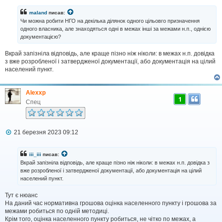
в
і
maland
писав:
д
Чи можна робити НГО на декілька ділянок одного цільовго призначення
о
одного власника, але знаходяться одні в межах інші за межами н.п., однією
м
документацією?
л
е
н
Вкрай запізніла відповідь, але краще пізно ніж ніколи: в межах н.п. довідка
н
з вже розробленої і затвердженої документації, або документація на цілий
я
населений пункт.
Alexxp
1
Спец
П
21 березня 2023 09:12
о
в
і
iii_iii
писав:
д
Вкрай запізніла відповідь, але краще пізно ніж ніколи: в межах н.п. довідка з
о
вже розробленої і затвердженої документації, або документація на цілий
м
населений пункт.
л
е
н
Тут є нюанс
н
На даний час нормативна грошова оцінка населенного пункту і грошова за
я
межами робиться по одній методиці.
Крім того, оцінка населенного пункту робиться, не чітко по межах, а