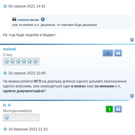
П
04 серпня 2022 14:42
о
в
і
maland
писав:
д
але за межею н.п. дешевше, то навпаки буде дешевше
о
м
Ну тоді буде недобір в бюджет.
л
е
н
н
maland
я
0
Спец
П
25 серпня 2022 10:49
о
в
Чи можна робити
НГО
на декілька ділянок одного цільовго призначення
і
одного власника, але знаходяться одні
в межах
інші
за межами
н.п.,
д
однією документацією
?
о
м
л
iii_iii
е
1
н
Молоденький(ка)
н
я
П
20 березня 2023 21:33
о