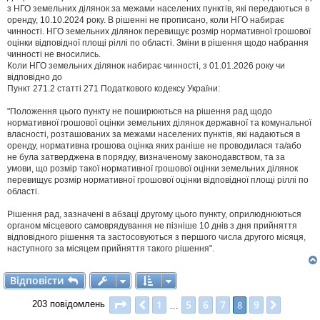
і
з НГО земельних ділянок за межами населених пунктів, які передаються в
д
оренду, 10.10.2024 року. В рішенні не прописано, коли НГО набирає
о
чинності. НГО земельних ділянок перевищує розмір нормативної грошової
м
оцінки відповідної площі ріллі по області. Зміни в рішення щодо набрання
л
чинності не вносились.
е
Коли НГО земельних ділянок набирає чинності, з 01.01.2026 року чи
н
н
відповідно до
я
Пункт 271.2 статті 271 Податкового кодексу України:
"Положення цього пункту не поширюються на рішення рад щодо
нормативної грошової оцінки земельних ділянок державної та комунальної
власності, розташованих за межами населених пунктів, які надаються в
оренду, нормативна грошова оцінка яких раніше не проводилася та/або
не була затверджена в порядку, визначеному законодавством, та за
умови, що розмір такої нормативної грошової оцінки земельних ділянок
перевищує розмір нормативної грошової оцінки відповідної площі ріллі по
області.
Рішення рад, зазначені в абзаці другому цього пункту, оприлюднюються
органом місцевого самоврядування не пізніше 10 днів з дня прийняття
відповідного рішення та застосовуються з першого числа другого місяця,
наступного за місяцем прийняття такого рішення".
Відповісти
В
і
д
п
о
в
і
с
т
и
Сторінка
8
з
9
1
5
6
7
9
Поперед.
8
Далі
203 повідомлень
…