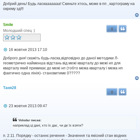
в
Добрий день! Будь ласкааааааа! Скиньте хтось, може в пп , картограму на
і
окрему зд!!!
д
о
м
Smile
л
0
е
Молодший спец :)
н
н
я
П
16 жовтня 2013 17:10
о
в
Доброго дня! скажіть будь-ласка,відповідно до даної методики Л-
і
геометрично найменша відстань від межі кварталу до межі нп для
д
кварталу який примикає до межі нп (тобто межа кварталу і межа нп
о
фактично одна лінія)- становитиме 0?????
м
л
е
Таня28
н
0
н
я
П
23 жовтня 2013 09:47
о
в
і
Volodar писав:
д
наприклад ці дані, хто їх дає, чи де їх взяти?
о
м
п. 2.11. Порядку - останнє речення - Значення та якісний стан водних
л