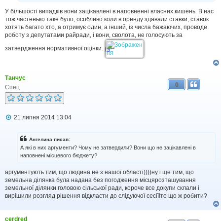
м
У більшості випадків вони зацікавлені в наповненні власних кишень. В нас
л
тож частенько таке було, особливо коли в оренду здавали ставки, ставок
е
н
хотять багато хто, а отримує один, а інший, із числа бажаючих, проводе
н
роботу з депутатами райради, і вони, сволота, не голосують за
я
затвердження нормативної оцінки.
Танчус
0
Спец
П
21 липня 2014 13:04
о
в
і
Ангелина писав:
д
А які в них аргументи? Чому не затвердили? Вони що не зацікавлені в
о
наповнені місцевого бюджету?
м
л
аргументують тим, що людина не з нашої області))))ну і ще тим, що
е
н
земельна ділянка була надана без погодження місцярозташування
н
земельної ділянки головою сільської ради, короче все докупи склали і
я
вирішили розгляд рішення відкласти до слідуючої сесії!то що ж робити?
cerdred