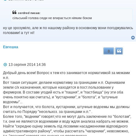
о
в
і
cerdred писав:
д
сільський голова сюди не впирається ніяким боком
о
м
ну це зрозуміло, але ж по нашому району в основному вони погоджувались
л
головами! а тут ні!
е
н
н
я
Евгешка
0
П
13 серпня 2014 14:36
о
в
Добрый день всем! Вопрос к тем кто занимается нормативкой за межами
і
н.п.
д
Вот такая ситуация: делаем нормативку за границами н.п. Оцениваем
о
земли с/х назначения, которые находятся в пост.пользовании у
м
фермеров. В составе угодий есть и "пашня", и "пастбища" (ну эти оба
л
очень понятно как считать), и "кустарники", и "болота", и "штучные
е
водоемы"...
н
н
Вот и получается, что болота, кустарники, штучные водоемы мы должны
я
считать по Порядку "несельхоз. за границами н.п." .
Более того, "водники" говорят,что не могут дать заключение по "болотам",
т.к. они не являются водоемами и воду ждля анализа набрать не можем.
Найти "середню оцінку земель під лісовими насадженнями відповідного
адміністративнорго району", чтобы рассчитать "чагарники", невозможно,