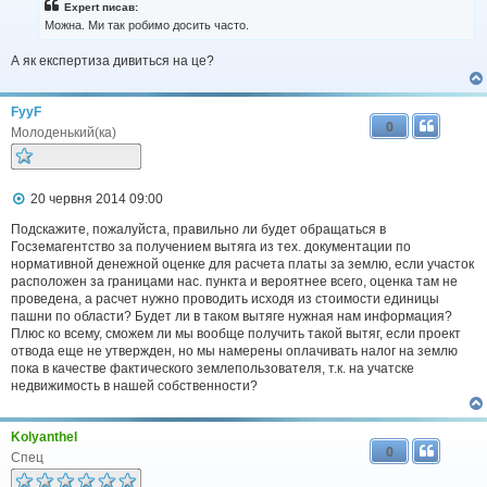
і
Expert писав:
д
Можна. Ми так робимо досить часто.
о
м
А як експертиза дивиться на це?
л
е
н
н
FyyF
я
0
Молоденький(ка)
П
20 червня 2014 09:00
о
в
Подскажите, пожалуйста, правильно ли будет обращаться в
і
Госземагентство за получением вытяга из тех. документации по
д
нормативной денежной оценке для расчета платы за землю, если участок
о
расположен за границами нас. пункта и вероятнее всего, оценка там не
м
проведена, а расчет нужно проводить исходя из стоимости единицы
л
пашни по области? Будет ли в таком вытяге нужная нам информация?
е
Плюс ко всему, сможем ли мы вообще получить такой вытяг, если проект
н
н
отвода еще не утвержден, но мы намерены оплачивать налог на землю
я
пока в качестве фактического землепользователя, т.к. на учатске
недвижимость в нашей собственности?
Kolyanthel
0
Спец