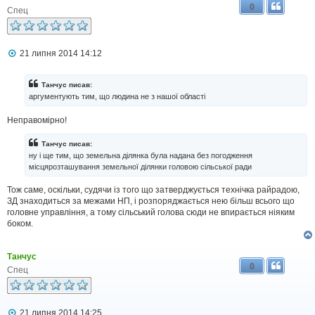
0
Спец
П
21 липня 2014 14:12
о
в
і
Танчус писав:
д
аргументують тим, що людина не з нашої області
о
м
Неправомірно!
л
е
н
Танчус писав:
н
ну і ще тим, що земельна ділянка була надана без погодження
я
місцярозташування земельної ділянки головою сільської ради
Тож саме, оскільки, судячи із того що затверджується технічка райрадою,
ЗД знаходиться за межами НП, і розпоряджається нею більш всього що
головне управління, а тому сільський голова сюди не впирається ніяким
боком.
Танчус
0
Спец
П
21 липня 2014 14:25