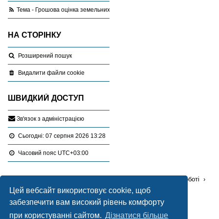
Тема - Грошова оцінка земельних ділянок за межами населеного пункту
НА СТОРІНКУ
Розширений пошук
Видалити файли cookie
ШВИДКИЙ ДОСТУП
З
в
'
я
з
о
к
з
а
д
м
і
н
і
с
т
р
а
ц
і
є
ю
Сьогодні: 07 серпня 2026 13:28
Часовий пояс
UTC+03:00
Перейти :
Портал
Форуми
Проблемні питання в роботі
Цей вебсайт використовує cookie, щоб
Оцінка земельних ділянок
забезпечити вам високий рівень комфорту
Працює на
phpBB
® Forum Software © phpBB Limited
при користуванні сайтом.
Дізнатися більше