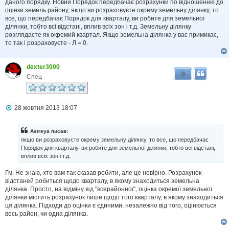
даного порядку. Новий Порядок передбачає розрахунки по відношенню до
оцінки земель району, якщо ви розраховуєте окрему земельну ділянку, то
все, що передбачає Порядок для кварталу, ви робите для земельної
ділянки, тобто всі відстані, вплив всіх зон і т.д. Земельну ділянку
розглядаєте як окремий квартал. Якщо земельна ділянка у вас примикає,
то так і розраховуєте - Л = 0.
dexter3000
0
Спец
П
28 жовтня 2013 18:07
о
в
і
Astreya писав:
д
якщо ви розраховуєте окрему земельну ділянку, то все, що передбачає
о
Порядок для кварталу, ви робите для земельної ділянки, тобто всі відстані,
м
вплив всіх зон і т.д.
л
е
н
Гм. Не знаю, хто вам так сказав робити, але це невірно. Розрахунок
н
відстаней робиться щодо кварталу, в якому знаходиться земельна
я
ділянка. Просто, на відміну від "всерайонної", оцінка окремої земельної
ділянки містить розрахунок лише щодо того кварталу, в якому знаходиться
ця ділянка. Підходи до оцінки є єдиними, незалежно від того, оцінюється
весь район, чи одна ділянка.