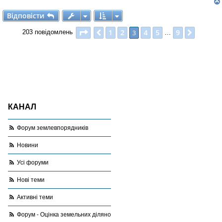
я
Відповісти
В
і
д
п
о
в
і
с
т
и
Сторінка
3
з
9
1
2
4
5
9
Поперед.
3
Далі
203 повідомлень
…
КАНАЛ
Форум землевпорядників
Новини
Усі форуми
Нові теми
Активні теми
Форум - Оцінка земельних ділянок