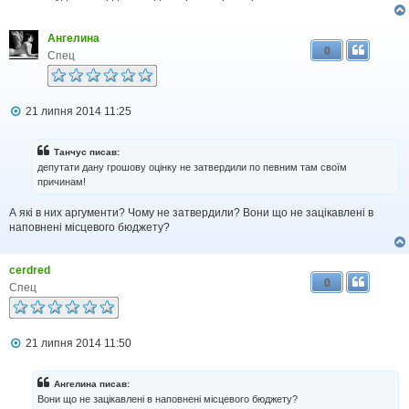
я
Ангелина
0
Спец
П
21 липня 2014 11:25
о
в
і
Танчус писав:
д
депутати дану грошову оцінку не затвердили по певним там своїм
о
причинам!
м
л
А які в них аргументи? Чому не затвердили? Вони що не зацікавлені в
е
н
наповнені місцевого бюджету?
н
я
cerdred
0
Спец
П
21 липня 2014 11:50
о
в
і
Ангелина писав:
д
Вони що не зацікавлені в наповнені місцевого бюджету?
о