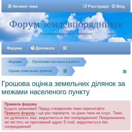
Активні теми
Р
е
є
с
т
р
а
ц
і
я
Вхід
Форум землевпорядників
Реєстрація
Для землевпорядників, і зацікавлених
Форуми
Допомога
Форуми
Проблемні питання в роботі
Оцінка земельних ділянок
Грошова оцінка земельних ділянок за
межами населеного пункту
Правила форуму
Будьте уважними! Перед створенням теми перечитайте
Правила форуму
і ще раз перевірте, чи дана тема не існує. Теми,
які дублюють інші, видаляються без попередження! Повідомлення,
які містять не прихований адрес E-mail, видаляються без
попередження!