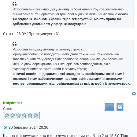
я
Розробниками технічної документації з бонітування ґрунтів, економічної
оцінки земель та нормативної грошової оцінки земельних ділянок є
особи,
які згідно із Законом України "Про землеустрій" мають право на
здійснення діяльності у сфері землеустрою
.
Стаття 26 ЗУ "Про землеустрій":
Розробниками документації із землеустрою є:
юридичні особи, що володіють необхідним технічним і технологічним
забезпеченням та у складі яких працює за основним місцем роботи не
менше двох сертифікованих інженерів-землевпорядників, які є
відповідальними за якість робіт із землеустрою;
фізичні особи - підприємці, які володіють необхідним технічним і
технологічним забезпеченням та є сертифікованими інженерами-
землевпорядниками, відповідальними за якість робіт із землеустрою
.
Kolyanthel
0
Спец
П
30 березня 2014 20:36
о
в
Шановні форумчани, яка в кого думка, як розуміти абзац 2 ст.15 ЗУ "Про