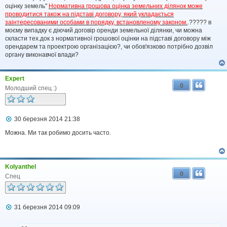
і
оцінку земель"
Нормативна грошова оцінка земельних ділянок може
д
проводитися також на підставі договору, який укладається
о
заінтересованими особами в порядку, встановленому законом.
.????? в
м
моєму випадку є діючий договір оренди земельної ділянки, чи можна
л
скласти тех.док з нормативної грошової оцінки на підставі договору між
е
орендарем та проектрою організацією?, чи обов'язково потрібно дозвіл
н
н
органу виконавчої влади?
я
Expert
0
Молодший спец :)
П
30 березня 2014 21:38
о
в
Можна. Ми так робимо досить часто.
і
д
о
м
Kolyanthel
л
0
е
Спец
н
н
я
П
31 березня 2014 09:09
о
в