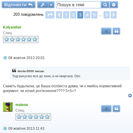
Відповісти
Пошук
Розшир
В
і
д
п
о
в
і
с
т
и
Сторінка
3
з
9
1
2
4
5
9
Поперед.
3
Далі
203 повідомлень
…
Kolyanthel
0
Спец
П
08 жовтня 2013 20:01
о
в
і
dexter3000 писав:
д
Тоді рахуємо все до зони, а не кварталу. Dixi.
о
м
Скажіть будьласка, це Ваша особиста думка, чи є якийсь нормативний
л
документ, чи хочаб роз'яснення???? 5+5=?
е
н
н
я
malena
0
Спец
П
09 жовтня 2013 11:43
о