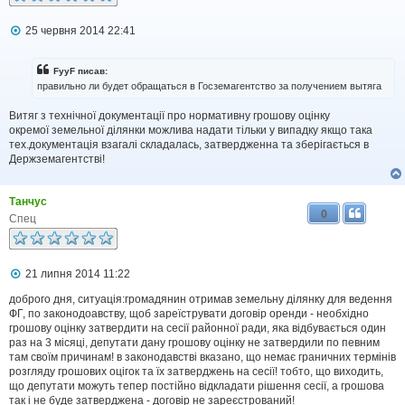
П
25 червня 2014 22:41
о
в
і
FyyF писав:
д
правильно ли будет обращаться в Госземагентство за получением вытяга
о
м
Витяг з технічної документації про нормативну грошову оцінку
л
окремої земельної ділянки можлива надати тільки у випадку якщо така
е
н
тех.документація взагалі складалась, затвердженна та зберігається в
н
Держземагентстві!
я
Танчус
0
Спец
П
21 липня 2014 11:22
о
в
доброго дня, ситуація:громадянин отримав земельну ділянку для ведення
і
ФГ, по законодоавству, щоб зареїструвати договір оренди - необхідно
д
грошову оцінку затвердити на сесії районної ради, яка відбувається один
о
раз на 3 місяці, депутати дану грошову оцінку не затвердили по певним
м
там своїм причинам! в законодавстві вказано, що немає граничних термінів
л
розгляду грошових оцігок та їх затверджень на сесії! тобто, що виходить,
е
що депутати можуть тепер постійно відкладати рішення сесії, а грошова
н
н
так і не буде затверджена - договір не зареєстрований!