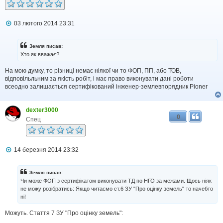
П
03 лютого 2014 23:31
о
в
і
Земля писав:
д
Хто як вважає?
о
м
На мою думку, то різниці немає ніякої чи то ФОП, ПП, або ТОВ,
л
відповільльним за якість робіт, і має право виконувати дані роботи
е
н
всеодно залишається сертифікований інженер-землевпорядник Pioner
н
я
dexter3000
0
Спец
П
14 березня 2014 23:32
о
в
і
Земля писав:
д
Чи може ФОП з сертифікатом виконувати ТД по НГО за межами. Щось ніяк
о
не можу розібратись: Якщо читаємо ст.6 ЗУ "Про оцінку земель" то начебто
м
ні!
л
е
н
Можуть. Стаття 7 ЗУ "Про оцінку земель":
н