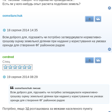
т.к. "лесники" говорят что оценка не проводилась...
Есть ли у кого-нибудь опыт расчета подобних земель?
oomelianchuk
0
П
18 серпня 2014 14:35
о
в
Всім доброго для, підскажіть чи потрібно затверджувати нормативно-
і
грошову оцінку земельної ділянки при наданні у користування на умовах
д
оренди для створення ФГ районною радою
о
м
л
cerdred
е
0
н
Спец
н
я
П
19 серпня 2014 08:29
о
в
і
oomelianchuk писав:
д
Всім доброго для, підскажіть чи потрібно затверджувати нормативно-
о
грошову оцінку земельної ділянки при наданні у користування на умовах
м
оренди для створення ФГ районною радою
л
е
н
Потрібно, якщо ЗД розташована за межами населеного пункту.
н