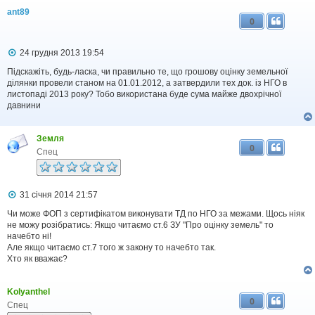
ant89
0
П
24 грудня 2013 19:54
о
в
Підскажіть, будь-ласка, чи правильно те, що грошову оцінку земельної
і
ділянки провели станом на 01.01.2012, а затвердили тех док. із НГО в
д
листопаді 2013 року? Тобо використана буде сума майже двохрічної
о
давнини
м
л
е
Земля
н
0
н
Спец
я
П
31 січня 2014 21:57
о
в
Чи може ФОП з сертифікатом виконувати ТД по НГО за межами. Щось ніяк
і
не можу розібратись: Якщо читаємо ст.6 ЗУ "Про оцінку земель" то
д
начебто ні!
о
Але якщо читаємо ст.7 того ж закону то начебто так.
м
Хто як вважає?
л
е
н
Kolyanthel
н
0
я
Спец