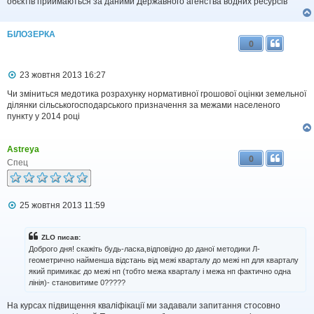
обєктів приймаються за даними Державного агенства водних ресурсів
е
н
н
я
БІЛОЗЕРКА
0
П
23 жовтня 2013 16:27
о
в
Чи зміниться медотика розрахунку нормативної грошової оцінки земельної
і
ділянки сільськогосподарського призначення за межами населеного
д
пункту у 2014 році
о
м
л
Astreya
е
0
н
Спец
н
я
П
25 жовтня 2013 11:59
о
в
і
ZLO писав:
д
Доброго дня! скажіть будь-ласка,відповідно до даної методики Л-
о
геометрично найменша відстань від межі кварталу до межі нп для кварталу
м
який примикає до межі нп (тобто межа кварталу і межа нп фактично одна
л
лінія)- становитиме 0?????
е
н
н
На курсах підвищення кваліфікації ми задавали запитання стосовно
я