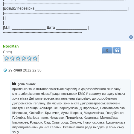
|----------------------------------------------------------------|
|Довідку перевірив ____________________________________________ |
|----------------------------------------------------------------|
| |
|----------------------------------------------------------------|
|М.П. ________________ Дата _______________ |
------------------------------------------------------------------
NordMan
0
Спец
П
29 січня 2012 22:36
о
в
і
gena писав:
д
приміська зона встановлююється відповідно до розробленого генплану
о
міста або рішення міської ради, постанови КМУ. У вашому випадку міська
м
зона міста Дніпропетровськ встановлена відповідно до розробленого
л
Дніпромістом геплану. До міської зони міста Дніпропетровськ включені
е
н
наступні селища: Авіаторське, Карнаухівка, Дніпровське, Новомиколаївка,
н
Кіровське, Ювілейне, Кринички, Аули, Щорськ, Магдалинівка, Гвардійське,
я
Губиніха, Меліоративне, Чекаське, Петриківка, Курилівка, Миколаївка,
Іларіонове, Роздори, Сад, Славгород, Солоне, Новопокровка, Царичанка з
підпоядкованими до них селами. Вказана вами рада входить у приміську
зону.