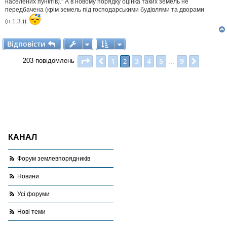
населених пунктів)." А в новому порядку оцінка таких земель не
передбачена (крім земель під господарськими будівлями та дворами
(п.1.3.)).
Відповісти
В
і
д
п
о
в
і
с
т
и
Сторінка
2
з
9
1
3
4
5
9
Поперед.
2
Далі
203 повідомлень
…
КАНАЛ
Форум землевпорядників
Новини
Усі форуми
Нові теми