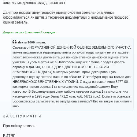
земельних ділянок складається звіт.
Дані про нормативну грошову оцінку окремої земельної ділянки
оформляються як витяг з технічної документації з нормативної грошової
оцінки земель.
Додано через 4 хвилини 3 секунди:
dexter3000 писав:
Справка о НОРМАТИВНОЙ ДЕНЕЖНОЙ ОЦЕНКЕ ЗЕМЕЛЬНОГО УЧАСТКА
может выдаваться территориальным органом тогда, когда у него в архиве
лежит техническая документация по нормативной денежной оценке этого
участка. В упомянутом же в Налоговом кодексе случае следует давать
справку о ДАНИХ, НЕОБХІДНИХ ДЛЯ ВИЗНАЧЕННЯ СТАВКИ
ЗЕМЕЛЬНОГО ПОДАТКУ, в которых указать проиндексированную
денежную оценку гектара пашни по области. И это будет оценка только для
НЕСЕЛЬСКОХОЗЯЙСТВЕННЫХ УГОДИЙ. Откуда взялась число 3477-00
как нормативная оценка 1 га многолетних насаждений одному Богу
известно. В Верхнеднепровском районе средняя оценка 1 га многолетних
насаждений в 1995 году была 471,2 млн. крб. (4712 грн.). Если это оценка в
Боровковском сельсовете, то откуда она взялась? Кто её такую высчитал и
как?
З А К О Н У К Р А Ї Н И
Про оцінку земель
ВИТЯГ