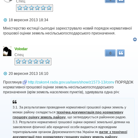
е
Спец
н
н
я
П
18 вересня 2013 18:34
о
в
Міністерство юстиції сьогодні зареєструвало новий порядок нормативної
і
грошової оцінки земель несільськогосподарського призначення.
д
о
м
Volodar
л
0
е
Спец
н
н
я
П
20 вересня 2013 16:10
о
в
Проглянув
http://zakon4.rada.gov.ua/laws/show/z1573-13/conv
ПОРЯДОК
і
нормативної грошової оцінки земель несільськогосподарського
д
призначення (крім земель населених пунктів), здивувала одна річ:
о
м
л
3.1. За результатами проведення нормативної грошової оцінки земель у
е
н
межах району складається
технічна документація про нормативну
н
грошову оцінку земель району
, що затверджується районною радою.
я
3.3. Результати нормативної грошової оцінки окремої земельної ділянки на
замовлення фізичної або юридичної особи видаються відповідним
територіальним органом Держземагентства України як
витяг з технічної
документації про нормативну грошову оцінку земель району
.