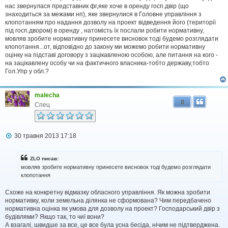
і
нас звернулася представник фг,яке хоче в оренду госп.двір (що
д
знаходиться за межами нп), яке звернулися в Головне управління з
о
клопотанням про надання дозволу на проект відведення його (території
м
під госп.двором) в оренду , натомість їх послали робити нормативну,
л
мовляв зробите нормативну принесете висновок тоді будемо розглядати
е
клопотання...от, відповідно до закону ми можемо робити нормативну
н
н
оцінку на підставі договору з зацікавленою особою, але питання на кого -
я
на зацікавлену особу чи на фактичного власника-тобто державу,тобто
Гол.Упр у обл.?
malecha
0
Спец
П
30 травня 2013 17:18
о
в
і
ZLO писав:
д
мовляв зробите нормативну принесете висновок тоді будемо розглядати
о
клопотання
м
л
Схоже на конкретну відмазку обласного управління. Як можна зробити
е
н
нормативку, коли земельна ділянка не сформована? Чим передбачено
н
нормативна оцінка як умова для дозволу на проект? Господарський двір з
я
будівлями? Якщо так, то чиї вони?
А взагалі, швидше за все, це все була усна бесіда, нічим не підтверджена.