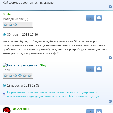
Хай фермер зверненться письмово.
Smile
0
Молодший спец :)
П
30 травня 2013 17:36
о
в
так власне і було, от будівлі придбані у власність ФГ, власне торги
і
оголошуватись з огляду на це не повинні,але з документами у них якісь
д
проблеми...в тому випадку колибуде дозвіл на розробку, склавши договір
о
виконувати тд з нормативної оц на фг?
м
л
е
Oleg
н
0
н
Спец
я
П
18 вересня 2013 13:33
о
в
Нормативна грошова оцінка земель несільськогосподарського
і
призначення: підходи до реалізації нового Методичного підходу
д
о
м
dexter3000
л
0