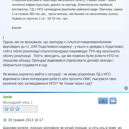
стороною вписана в територію населеного пункту, з інших боків - землі
технічної інфраструктури, дороги та проїзди. Благополучно пройшли
експертизу, ТД з НГО затвердили рішенням районної ради. Причому, оцінка
1 га склала 360 тис.грн., трохи менше, ніж базова по населеному пункту.
Оцінка по грунтах 1 га - 18-19 тис. грн.
[/quote
]
Однак, ми не врахували, що орендар є сільгосптоваровиробником
відповідно до ст. 209 Податкового кодексу - у нього є довідка з податкової,
тобто обсяг реалізації сільгосппродукції перевищує 75% від загального
обсягу реалізації . Тобто, виходить, що ми повинні були робити НГО по
першому абзацу. Орендар відмовився підписувати договір оренди і
збирається подавати в суд.
Як можна коректно вийти з ситуації - чи може розробник ТД з НГО
відкликати свою попередню роботу або просити ОМС скасувати своє
рішення про затвердження НГО? Чи тільки через суд?
Smile
0
Молодший спец :)
П
30 травня 2013 16:17
о
в
Шановні колеги, порошу допомоги чи хочаб поради, а суть ось в чому: до