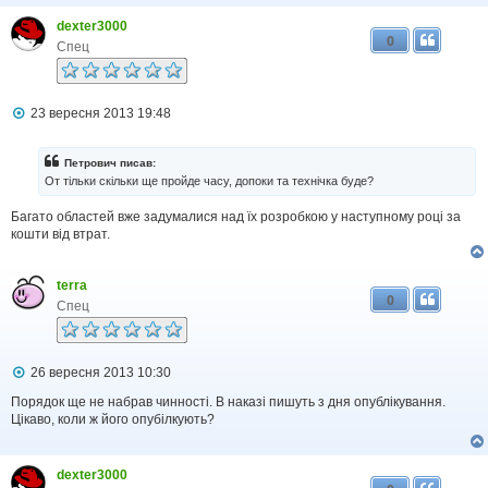
н
я
dexter3000
0
Спец
П
23 вересня 2013 19:48
о
в
і
Петрович писав:
д
От тільки скільки ще пройде часу, допоки та технічка буде?
о
м
Багато областей вже задумалися над їх розробкою у наступному році за
л
кошти від втрат.
е
н
н
я
terra
0
Спец
П
26 вересня 2013 10:30
о
в
Порядок ще не набрав чинності. В наказі пишуть з дня опублікування.
і
Цікаво, коли ж його опубілкують?
д
о
м
dexter3000
л