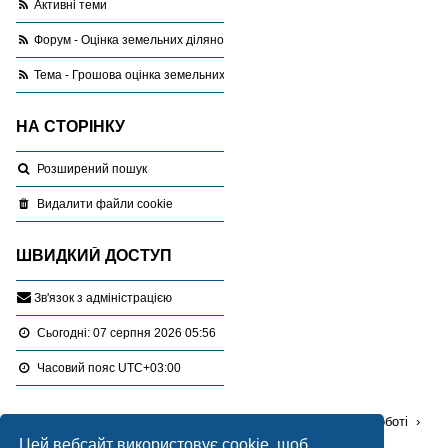
Активні теми
Форум - Оцінка земельних ділянок
Тема - Грошова оцінка земельних ділянок за межами населеного пункту
НА СТОРІНКУ
Розширений пошук
Видалити файли cookie
ШВИДКИЙ ДОСТУП
З
в
'
я
з
о
к
з
а
д
м
і
н
і
с
т
р
а
ц
і
є
ю
Сьогодні: 07 серпня 2026 05:56
Часовий пояс
UTC+03:00
Перейти :
Портал
Форуми
Проблемні питання в роботі
Цей вебсайт використовує cookie, щоб