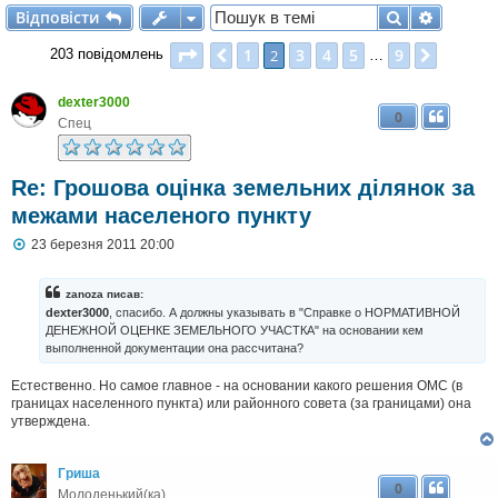
Відповісти
Пошук
Розшир
В
і
д
п
о
в
і
с
т
и
Сторінка
2
з
9
1
3
4
5
9
Поперед.
2
Далі
203 повідомлень
…
dexter3000
0
Спец
Re: Грошова оцінка земельних ділянок за
межами населеного пункту
П
23 березня 2011 20:00
о
в
і
zanoza писав:
д
dexter3000
, спасибо. А должны указывать в "Справке о НОРМАТИВНОЙ
о
ДЕНЕЖНОЙ ОЦЕНКЕ ЗЕМЕЛЬНОГО УЧАСТКА" на основании кем
м
выполненной документации она рассчитана?
л
е
н
Естественно. Но самое главное - на основании какого решения ОМС (в
н
границах населенного пункта) или районного совета (за границами) она
я
утверждена.
Гриша
0
Молоденький(ка)