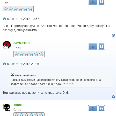
0
Спец
П
07 жовтня 2013 10:57
о
в
Все з Порядку зрозуміло. Але хто має право розробляти дану оцінку? На
і
окрему ділянку скажімо.
д
о
м
dexter3000
л
0
е
Спец
н
н
я
П
07 жовтня 2013 21:26
о
в
і
Kolyanthel писав:
д
А якщо за межами населеного пункту кадастрові зони не поділені на
о
квартали? ХХХХХХХХХХ:ХХ:000:ХХХХ ????????
м
л
Тоді рахуємо все до зони, а не кварталу. Dixi.
е
н
н
я
ksana
0
Спец