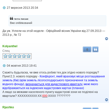
я
П
27 вересня 2013 20:34
о
в
і
terra писав:
д
Вже опіблікований
о
м
Да уж. Успели на этой неделе - Офіційний вісник України від 27.09.2013 —
л
2013 р., № 72
е
н
н
я
Kolyanthel
0
Спец
П
04 жовтня 2013 19:41
о
в
Скажіть будьласка, чи вже хтось робив тех.док згідно нового порядку?
і
Пункт2.3. нового порядку -
Коефіцієнт, який враховує місце розташування
д
земель (Км) (крім земель лісогосподарського призначення та земель
о
водного фонду),
визначається для кадастрового кварталу
, межі якого
м
відображаються на індексних кадастрових картах (планах)
л
А якщо за межами населеного пункту кадастрові зони не поділені на
е
квартали? ХХХХХХХХХХ:ХХ:
000
:ХХХХ ????????
н
н
я
Rjashko