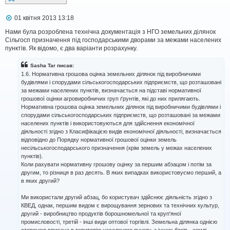
я
П
01 квітня 2013 13:18
о
в
Нами була розроблена технічна документація з НГО земельних ділянок
і
Сільгосп призначення під господарськими дворами за межами населених
д
пунктів. Як відомо, є два варіанти розрахунку.
о
м
Sasha Tar писав:
л
1.6. Нормативна грошова оцінка земельних ділянок під виробничими
е
н
будівлями і спорудами сільськогосподарських підприємств, що розташовані
н
за межами населених пунктів, визначається на підставі нормативної
я
грошової оцінки агровиробничих груп ґрунтів, які до них прилягають.
Нормативна грошова оцінка земельних ділянок під виробничими будівлями і
спорудами сільськогосподарських підприємств, що розташовані за межами
населених пунктів і використовуються для здійснення економічної
діяльності згідно з Класифікацією видів економічної діяльності, визначається
відповідно до Порядку нормативної грошової оцінки земель
несільськогосподарського призначення (крім земель у межах населених
пунктів).
Коли рахувати нормативну грошову оцінку за першим абзацом і потім за
другим, то різниця в раз десять. В яких випадках використовуємо перший, а
в яких другий?
Ми використали другий абзац, бо користувач здійснює діяльність згідно з
КВЕД, однак, першим видом є вирощування зернових та технічних культур,
другий - виробництво продуктів борошномельної та круп'яної
промисловості, третій - інші види оптової торгівлі. Земельна ділянка однією