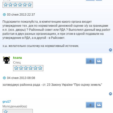
П
03 січня 2013 22:37
о
в
Подскажите пожалуйста, в компетенцию какого органа входит
і
утверждение тех. док по нормативной денежной оценке з/у за границами
д
н.п. (хоз. дворы) ? Районный совет или РДА ? Выполнял данный вид работ
о
работая в двух разных организациях, и при этом в одной подавали на
м
утверждение в РДА, а в другой - в Райсовет.
л
е
з.ы. желательно ссылочку на нормативный источник.
н
н
я
ksana
0
Спец
П
04 січня 2013 08:08
о
в
затверджує районна рада - ст. 23 Закону України "Про оцінку земель"
і
д
о
м
gru17
л
0
е
Молоденький(ка)
н
н