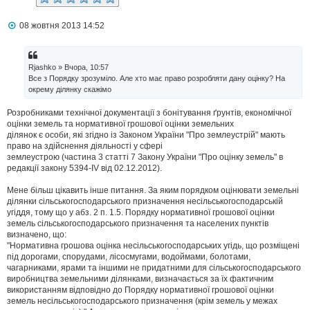
П
08 жовтня 2013 14:52
о
в
і
д
Rjashko » Вчора, 10:57
о
Все з Порядку зрозуміло. Але хто має право розробляти дану оцінку? На
м
окрему ділянку скажімо
л
е
н
Розробниками технічної документації з бонітування ґрунтів, економічної
н
оцінки земель та нормативної грошової оцінки земельних
я
ділянок є особи, які згідно із Законом України "Про землеустрій" мають
право на здійснення діяльності у сфері
землеустрою (частина 3 статті 7 Закону України "Про оцінку земель" в
редакції закону 5394-IV від 02.12.2012).
Мене більш цікавить інше питання. За яким порядком оцінювати земельні
ділянки сільськогосподарського призначення несільськогосподарській
угіддя, тому що у абз. 2 п. 1.5. Порядку нормативної грошової оцінки
земель сільськогосподарського призначення та населених пунктів
визначено, що:
"Нормативна грошова оцінка несільськогосподарських угідь, що розміщені
під дорогами, спорудами, лісосмугами, водоймами, болотами,
чагарниками, ярами та іншими не придатними для сільськогосподарського
виробництва земельними ділянками, визначається за їх фактичним
використанням відповідно до Порядку нормативної грошової оцінки
земель несільськогосподарського призначення (крім земель у межах