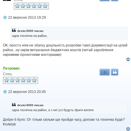
П
22 вересня 2013 19:29
о
в
і
dexter3000 писав:
д
одна технічна на район,
о
м
ОК, просто ніяк не збагну доцільність розробки такої документації на цілий
л
район...ну окрім витрачання бюджетних коштів (читай заробляння
е
н
окремими проектними конторками)
н
я
Петрович
0
Спец
П
22 вересня 2013 20:45
о
в
і
dexter3000 писав:
д
одна технічна на район, а з неї усі будуть брати витяги
о
м
Добре б було. От тільки скільки ще пройде часу, допоки та технічка буде?
л
Krutelyk
е
н