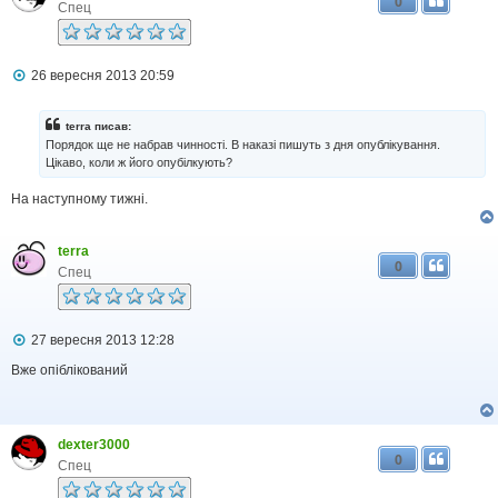
0
е
Спец
н
н
я
П
26 вересня 2013 20:59
о
в
і
terra писав:
д
Порядок ще не набрав чинності. В наказі пишуть з дня опублікування.
о
Цікаво, коли ж його опубілкують?
м
л
На наступному тижні.
е
н
н
я
terra
0
Спец
П
27 вересня 2013 12:28
о
в
Вже опіблікований
і
д
о
м
dexter3000
л
0
е
Спец
н
н