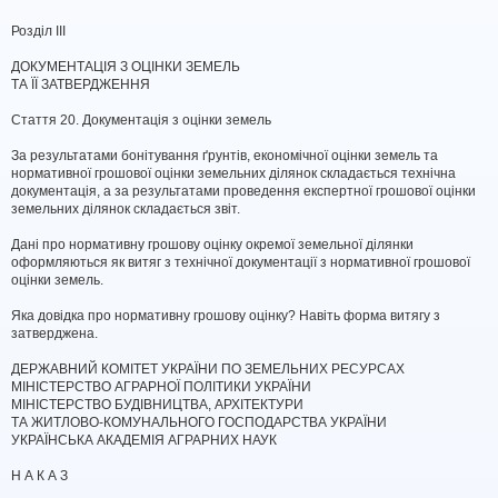
Розділ III
ДОКУМЕНТАЦІЯ З ОЦІНКИ ЗЕМЕЛЬ
ТА ЇЇ ЗАТВЕРДЖЕННЯ
Стаття 20. Документація з оцінки земель
За результатами бонітування ґрунтів, економічної оцінки земель та
нормативної грошової оцінки земельних ділянок складається технічна
документація, а за результатами проведення експертної грошової оцінки
земельних ділянок складається звіт.
Дані про нормативну грошову оцінку окремої земельної ділянки
оформляються як витяг з технічної документації з нормативної грошової
оцінки земель.
Яка довідка про нормативну грошову оцінку? Навіть форма витягу з
затверджена.
ДЕРЖАВНИЙ КОМІТЕТ УКРАЇНИ ПО ЗЕМЕЛЬНИХ РЕСУРСАХ
МІНІСТЕРСТВО АГРАРНОЇ ПОЛІТИКИ УКРАЇНИ
МІНІСТЕРСТВО БУДІВНИЦТВА, АРХІТЕКТУРИ
ТА ЖИТЛОВО-КОМУНАЛЬНОГО ГОСПОДАРСТВА УКРАЇНИ
УКРАЇНСЬКА АКАДЕМІЯ АГРАРНИХ НАУК
Н А К А З