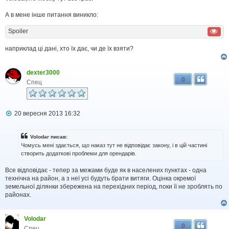
я
А в мене інше питання виникло:
Spoiler
наприклад ці дані, хто їх дає, чи де їх взяти?
dexter3000
0
Спец
П
20 вересня 2013 16:32
о
в
і
Volodar писав:
д
Чомусь мені здається, що наказ тут не відповідає закону, і в цій частині
о
створить додаткові проблеми для орендарів.
м
л
Все відповідає - тепер за межами буде як в населених пунктах - одна
е
н
технічна на район, а з неї усі будуть брати витяги. Оцінка окремої
н
земельної ділянки збережена на перехідних період, поки її не зроблять по
я
районах.
Volodar
0
Спец