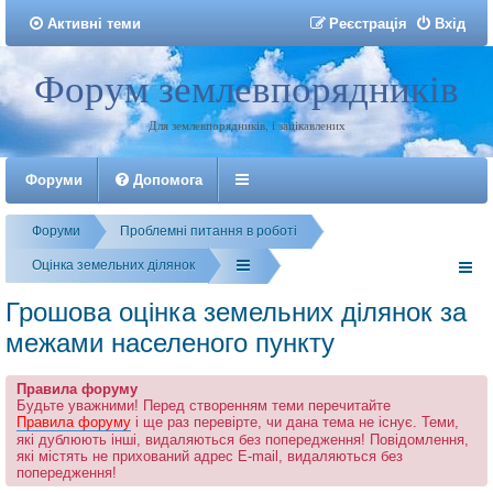
Активні теми
Р
е
є
с
т
р
а
ц
і
я
Вхід
Форум землевпорядників
Реєстрація
Для землевпорядників, і зацікавлених
Форуми
Допомога
Форуми
Проблемні питання в роботі
Оцінка земельних ділянок
Грошова оцінка земельних ділянок за
межами населеного пункту
Правила форуму
Будьте уважними! Перед створенням теми перечитайте
Правила форуму
і ще раз перевірте, чи дана тема не існує. Теми,
які дублюють інші, видаляються без попередження! Повідомлення,
які містять не прихований адрес E-mail, видаляються без
попередження!