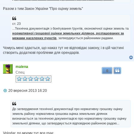
Разом з тим Закон України "Про оцінку земель"
ст. 23
...Технічна документація з бонітування ґрунтів, економічної оцінки земель та
нормативної грошової оцінки земельних ділянок, розташованих за
межами населених пунктів
, затверджується районними радами.
Чомусь мені здається, що наказ тут не відповідає закону, і в цій частині
створить додаткові проблеми для орендарів.
malena
0
Спец
П
20 вересня 2013 16:20
о
в
і
д
До затвердження технічної документації про нормативну грошову оцінку
о
земель району нормативна грошова оцінка земельних ділянок
м
визначається за технічною документацією про нормативну грошову оцінку
л
земельної ділянки, що затверджується відповідною районною радою...
е
н
н
Volodar, по моєму тут все грає.