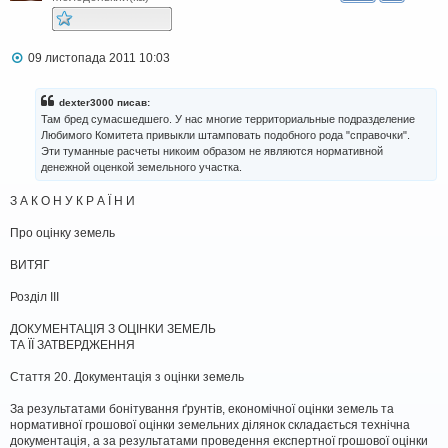
П
09 листопада 2011 10:03
о
в
і
dexter3000 писав:
д
Там бред сумасшедшего. У нас многие территориальные подразделение
о
Любимого Комитета привыкли штамповать подобного рода "справочки".
м
Эти туманные расчеты никоим образом не являются нормативной
л
денежной оценкой земельного участка.
е
н
н
З А К О Н У К Р А Ї Н И
я
Про оцінку земель
ВИТЯГ
Розділ III
ДОКУМЕНТАЦІЯ З ОЦІНКИ ЗЕМЕЛЬ
ТА ЇЇ ЗАТВЕРДЖЕННЯ
Стаття 20. Документація з оцінки земель
За результатами бонітування ґрунтів, економічної оцінки земель та
нормативної грошової оцінки земельних ділянок складається технічна
документація, а за результатами проведення експертної грошової оцінки