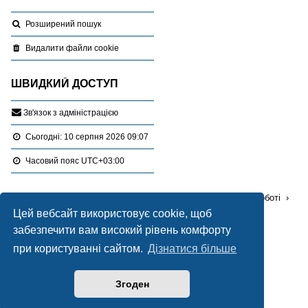
Розширений пошук
Видалити файли cookie
ШВИДКИЙ ДОСТУП
З
в
'
я
з
о
к
з
а
д
м
і
н
і
с
т
р
а
ц
і
є
ю
Сьогодні: 10 серпня 2026 09:07
Часовий пояс
UTC+03:00
Перейти :
Портал
Форуми
Проблемні питання в роботі
Цей вебсайт використовує cookie, щоб
Оцінка земельних ділянок
забезпечити вам високий рівень комфорту
при користуванні сайтом.
Дізнатися більше
Працює на
phpBB
® Forum Software © phpBB Limited
Український переклад © 2005-2020
Українська підтримка phpBB
Згоден
Style Blue created by
LONER
Конфіденційність
|
Умови