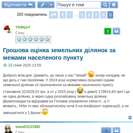
Відповісти
Пошук
Розшир
В
і
д
п
о
в
і
с
т
и
Сторінка
9
з
9
1
5
6
7
8
Поперед.
9
203 повідомлень
…
Yfnfkjxrf
1
Спец
Грошова оцінка земельних ділянок за
межами населеного пункту
П
22 січня 2025 13:55
о
в
Доброго всім дня. Цікавить, це лише у нас "лихий"
знову начудив, чи
і
ще десь є такі проблеми. У 2024 році нормативна грошової оцінки
д
земельної ділянки с/г призначення за межами населеного пункту
о
м
становила 321629,53 грн, а от у 2025 році (
о диво!) 179814,83 грн! І це
л
не одна ділянка, а через одну розпайовану земельну ділянку.
е
Держгеокадастр відправив на Головне управління області...а ті
н
мовчать...Ніби то має збільшитися(ну хоча б на коефіцієнт індексації), а не
н
я
зменшитися у 1,8рази
vova03121982
0
Спец