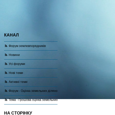
КАНАЛ
Форум землевпорядників
Новини
Усі форуми
Нові теми
Активні теми
Форум - Оцінка земельних ділянок
Тема - Грошова оцінка земельних ділянок за межами населеного пункту
НА СТОРІНКУ