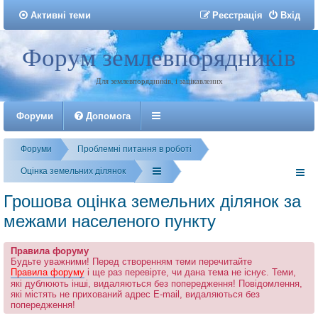
Активні теми
Р
е
є
с
т
р
а
ц
і
я
Вхід
Форум землевпорядників
Реєстрація
Для землевпорядників, і зацікавлених
Форуми
Допомога
Форуми
Проблемні питання в роботі
Оцінка земельних ділянок
Грошова оцінка земельних ділянок за
межами населеного пункту
Правила форуму
Будьте уважними! Перед створенням теми перечитайте
Правила форуму
і ще раз перевірте, чи дана тема не існує. Теми,
які дублюють інші, видаляються без попередження! Повідомлення,
які містять не прихований адрес E-mail, видаляються без
попередження!