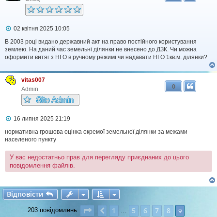
П
02 квітня 2025 10:05
о
в
В 2003 році видано державний акт на право постійного користування
і
землею. На даний час земельні ділянки не внесено до ДЗК. Чи можна
д
оформити витяг з НГО в ручному режимі чи надавати НГО 1кв.м. ділянки?
о
м
л
vitas007
е
0
н
Admin
н
я
П
16 липня 2025 21:19
о
в
нормативна грошова оцінка окремої земельної ділянки за межами
і
населеного пункту
д
о
У вас недостатньо прав для перегляду приєднаних до цього
м
повідомлення файлів.
л
е
н
н
Відповісти
я
В
і
д
п
о
в
і
с
т
и
Сторінка
9
з
9
1
5
6
7
8
Поперед.
9
203 повідомлень
…