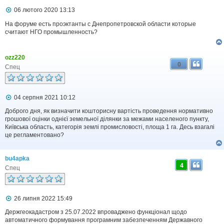
П
06 лютого 2020 13:13
о
в
На форуме есть проэктанты с Днепропетровской области которые
і
считают НГО промышленность?
д
о
м
ozz220
л
0
е
Спец
н
н
я
П
04 серпня 2021 10:12
о
в
Доброго дня, як визначити кошторисну вартість проведення нормативно
і
грошової оцінки однієї земельної ділянки за межами населеного пункту,
д
Київська область, категорія землі промисловості, площа 1 га. Десь взагалі
о
це регламентовано?
м
л
е
bu4apka
н
4
н
Спец
я
П
26 липня 2022 15:49
о
в
Держгеокадастром з 25.07.2022 впроваджено функціонал щодо
і
автоматичного формування програмним забезпеченням Державного