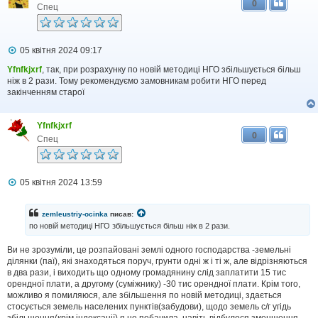
0
Спец
П
05 квітня 2024 09:17
о
в
Yfnfkjxrf
, так, при розрахунку по новій методиці НГО збільшується більш
і
ніж в 2 рази. Тому рекомендуємо замовникам робити НГО перед
д
закінченням старої
о
м
л
Yfnfkjxrf
е
0
н
Спец
н
я
П
05 квітня 2024 13:59
о
в
і
zemleustriy-ocinka
писав:
д
по новій методиці НГО збільшується більш ніж в 2 рази.
о
м
Ви не зрозуміли, це розпайовані землі одного господарства -земельні
л
ділянки (паї), які знаходяться поруч, грунти одні ж і ті ж, але відрізняються
е
н
в два рази, і виходить що одному громадянину слід заплатити 15 тис
н
орендної плати, а другому (суміжнику) -30 тис орендної плати. Крім того,
я
можливо я помиляюся, але збільшення по новій методиці, здається
стосується земель населених пунктів(забудови), щодо земель с/г угідь
збільшення(крім індексації) я не побачила, навіть відбулося зменшення