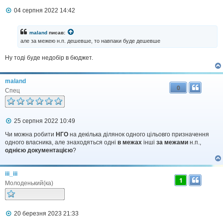
П
04 серпня 2022 14:42
о
в
і
maland
писав:
д
але за межею н.п. дешевше, то навпаки буде дешевше
о
м
Ну тоді буде недобір в бюджет.
л
е
н
н
maland
я
0
Спец
П
25 серпня 2022 10:49
о
в
Чи можна робити
НГО
на декілька ділянок одного цільовго призначення
і
одного власника, але знаходяться одні
в межах
інші
за межами
н.п.,
д
однією документацією
?
о
м
л
iii_iii
е
1
н
Молоденький(ка)
н
я
П
20 березня 2023 21:33
о