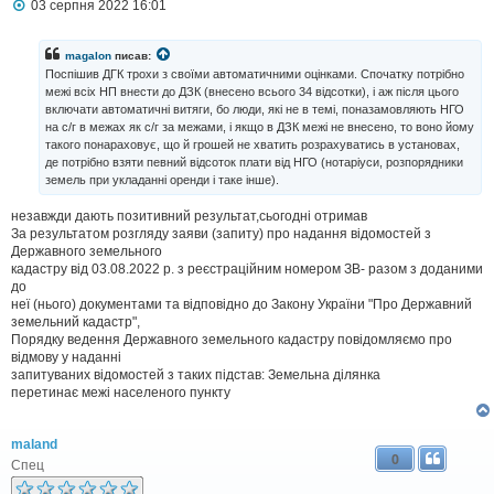
П
03 серпня 2022 16:01
о
в
і
magalon
писав:
д
Поспішив ДГК трохи з своїми автоматичними оцінками. Спочатку потрібно
о
межі всіх НП внести до ДЗК (внесено всього 34 відсотки), і аж після цього
м
включати автоматичні витяги, бо люди, які не в темі, поназамовляють НГО
л
на с/г в межах як с/г за межами, і якщо в ДЗК межі не внесено, то воно йому
е
н
такого понараховує, що й грошей не хватить розрахуватись в установах,
н
де потрібно взяти певний відсоток плати від НГО (нотаріуси, розпорядники
я
земель при укладанні оренди і таке інше).
незавжди дають позитивний результат,сьогодні отримав
За результатом розгляду заяви (запиту) про надання відомостей з
Державного земельного
кадастру від 03.08.2022 р. з реєстраційним номером ЗВ- разом з доданими
до
неї (нього) документами та відповідно до Закону України "Про Державний
земельний кадастр",
Порядку ведення Державного земельного кадастру повідомляємо про
відмову у наданні
запитуваних відомостей з таких підстав: Земельна ділянка
перетинає межі населеного пункту
maland
0
Спец