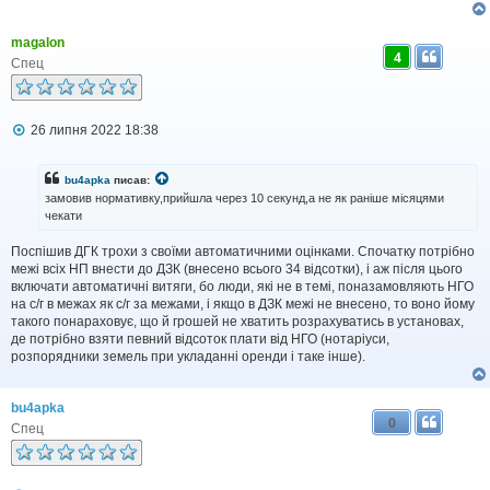
magalon
4
Спец
П
26 липня 2022 18:38
о
в
і
bu4apka
писав:
д
замовив нормативку,прийшла через 10 секунд,а не як раніше місяцями
о
чекати
м
л
Поспішив ДГК трохи з своїми автоматичними оцінками. Спочатку потрібно
е
н
межі всіх НП внести до ДЗК (внесено всього 34 відсотки), і аж після цього
н
включати автоматичні витяги, бо люди, які не в темі, поназамовляють НГО
я
на с/г в межах як с/г за межами, і якщо в ДЗК межі не внесено, то воно йому
такого понараховує, що й грошей не хватить розрахуватись в установах,
де потрібно взяти певний відсоток плати від НГО (нотаріуси,
розпорядники земель при укладанні оренди і таке інше).
bu4apka
0
Спец