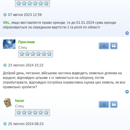
П
07 квітня 2023 12:59
о
в
VAL
, якщо виставляєте право оренди, то до 01.01.2024 сума оренди
і
обраховується за середньою вартістю 1 га ріллі по області
д
о
м
Просяник
л
0
е
Спец
н
н
я
П
23 лютого 2024 15:22
о
в
Добрий день, питання, військова частина відводить земельні ділянки на
і
кордоні, відповідно цільове з сг змінюється на оборону, потім
д
оприбуткувати, відповідно потрібна нормативна оцінка цих земель, як все
о
правильно зробити?
м
л
е
hazar
н
0
н
Спец
я
П
25 лютого 2024 08:23
о