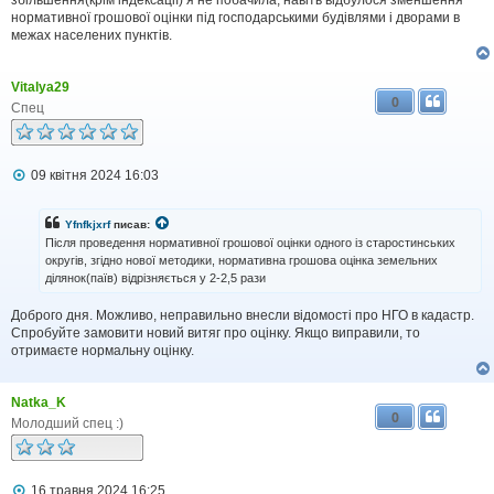
нормативної грошової оцінки під господарськими будівлями і дворами в
межах населених пунктів.
Vitalya29
0
Спец
П
09 квітня 2024 16:03
о
в
і
Yfnfkjxrf
писав:
д
Після проведення нормативної грошової оцінки одного із старостинських
о
округів, згідно нової методики, нормативна грошова оцінка земельних
м
ділянок(паїв) відрізняється у 2-2,5 рази
л
е
н
Доброго дня. Можливо, неправильно внесли відомості про НГО в кадастр.
н
Спробуйте замовити новий витяг про оцінку. Якщо виправили, то
я
отримаєте нормальну оцінку.
Natka_K
0
Молодший спец :)
П
16 травня 2024 16:25