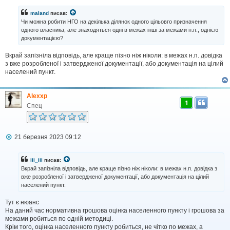
в
і
maland
писав:
д
Чи можна робити НГО на декілька ділянок одного цільовго призначення
о
одного власника, але знаходяться одні в межах інші за межами н.п., однією
м
документацією?
л
е
н
Вкрай запізніла відповідь, але краще пізно ніж ніколи: в межах н.п. довідка
н
з вже розробленої і затвердженої документації, або документація на цілий
я
населений пункт.
Alexxp
1
Спец
П
21 березня 2023 09:12
о
в
і
iii_iii
писав:
д
Вкрай запізніла відповідь, але краще пізно ніж ніколи: в межах н.п. довідка з
о
вже розробленої і затвердженої документації, або документація на цілий
м
населений пункт.
л
е
н
Тут є нюанс
н
На даний час нормативна грошова оцінка населенного пункту і грошова за
я
межами робиться по одній методиці.
Крім того, оцінка населенного пункту робиться, не чітко по межах, а