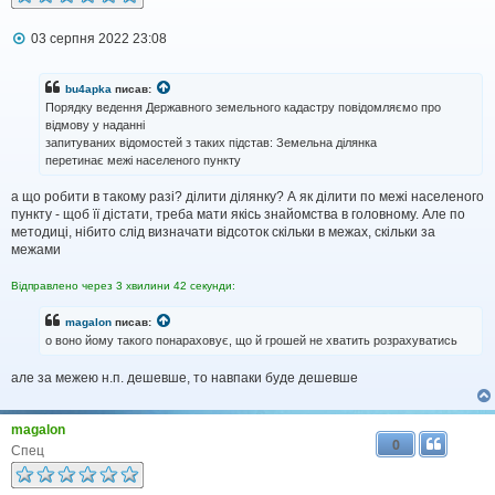
П
03 серпня 2022 23:08
о
в
і
bu4apka
писав:
д
Порядку ведення Державного земельного кадастру повідомляємо про
о
відмову у наданні
м
запитуваних відомостей з таких підстав: Земельна ділянка
л
перетинає межі населеного пункту
е
н
н
а що робити в такому разі? ділити ділянку? А як ділити по межі населеного
я
пункту - щоб її дістати, треба мати якісь знайомства в головному. Але по
методиці, нібито слід визначати відсоток скільки в межах, скільки за
межами
Відправлено через 3 хвилини 42 секунди:
magalon
писав:
о воно йому такого понараховує, що й грошей не хватить розрахуватись
але за межею н.п. дешевше, то навпаки буде дешевше
magalon
0
Спец