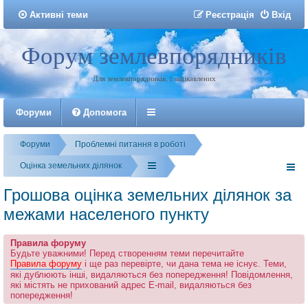
Активні теми
Р
е
є
с
т
р
а
ц
і
я
Вхід
Форум землевпорядників
Реєстрація
Для землевпорядників, і зацікавлених
Форуми
Допомога
Форуми
Проблемні питання в роботі
Оцінка земельних ділянок
Грошова оцінка земельних ділянок за
межами населеного пункту
Правила форуму
Будьте уважними! Перед створенням теми перечитайте
Правила форуму
і ще раз перевірте, чи дана тема не існує. Теми,
які дублюють інші, видаляються без попередження! Повідомлення,
які містять не прихований адрес E-mail, видаляються без
попередження!