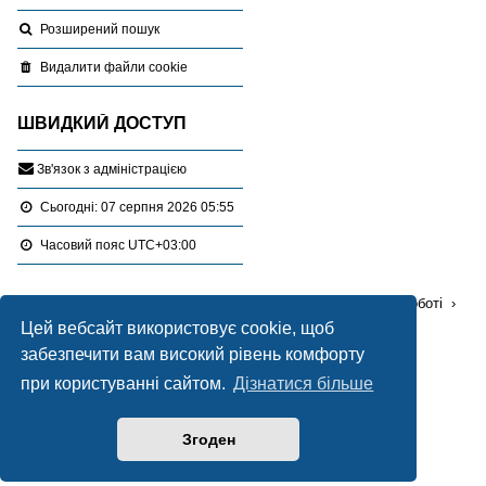
Розширений пошук
Видалити файли cookie
ШВИДКИЙ ДОСТУП
З
в
'
я
з
о
к
з
а
д
м
і
н
і
с
т
р
а
ц
і
є
ю
Сьогодні: 07 серпня 2026 05:55
Часовий пояс
UTC+03:00
Перейти :
Портал
Форуми
Проблемні питання в роботі
Цей вебсайт використовує cookie, щоб
Оцінка земельних ділянок
забезпечити вам високий рівень комфорту
при користуванні сайтом.
Дізнатися більше
Працює на
phpBB
® Forum Software © phpBB Limited
Український переклад © 2005-2020
Українська підтримка phpBB
Згоден
Style Blue created by
LONER
Конфіденційність
|
Умови