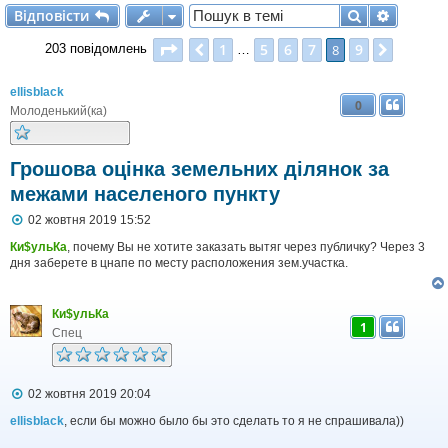
Відповісти
Пошук
Розшир
В
і
д
п
о
в
і
с
т
и
Сторінка
8
з
9
1
5
6
7
9
Поперед.
8
Далі
203 повідомлень
…
ellisblack
0
Молоденький(ка)
Грошова оцінка земельних ділянок за
межами населеного пункту
П
02 жовтня 2019 15:52
о
в
Ки$ульКа
, почему Вы не хотите заказать вытяг через публичку? Через 3
і
дня заберете в цнапе по месту расположения зем.участка.
д
о
м
Ки$ульКа
л
1
е
Спец
н
н
я
П
02 жовтня 2019 20:04
о
в
ellisblack
, если бы можно было бы это сделать то я не спрашивала))
і