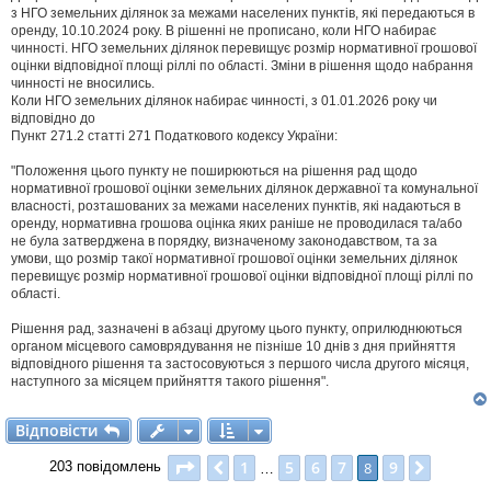
і
з НГО земельних ділянок за межами населених пунктів, які передаються в
д
оренду, 10.10.2024 року. В рішенні не прописано, коли НГО набирає
о
чинності. НГО земельних ділянок перевищує розмір нормативної грошової
м
оцінки відповідної площі ріллі по області. Зміни в рішення щодо набрання
л
чинності не вносились.
е
Коли НГО земельних ділянок набирає чинності, з 01.01.2026 року чи
н
н
відповідно до
я
Пункт 271.2 статті 271 Податкового кодексу України:
"Положення цього пункту не поширюються на рішення рад щодо
нормативної грошової оцінки земельних ділянок державної та комунальної
власності, розташованих за межами населених пунктів, які надаються в
оренду, нормативна грошова оцінка яких раніше не проводилася та/або
не була затверджена в порядку, визначеному законодавством, та за
умови, що розмір такої нормативної грошової оцінки земельних ділянок
перевищує розмір нормативної грошової оцінки відповідної площі ріллі по
області.
Рішення рад, зазначені в абзаці другому цього пункту, оприлюднюються
органом місцевого самоврядування не пізніше 10 днів з дня прийняття
відповідного рішення та застосовуються з першого числа другого місяця,
наступного за місяцем прийняття такого рішення".
Відповісти
В
і
д
п
о
в
і
с
т
и
Сторінка
8
з
9
1
5
6
7
9
Поперед.
8
Далі
203 повідомлень
…