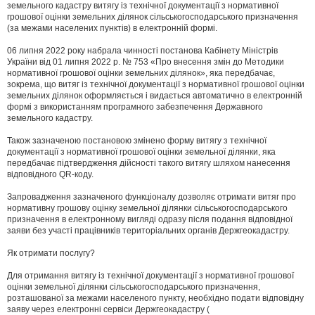
д
земельного кадастру витягу із технічної документації з нормативної
о
грошової оцінки земельних ділянок сільськогосподарського призначення
м
(за межами населених пунктів) в електронній формі.
л
е
06 липня 2022 року набрала чинності постанова Кабінету Міністрів
н
н
України від 01 липня 2022 р. № 753 «Про внесення змін до Методики
я
нормативної грошової оцінки земельних ділянок», яка передбачає,
зокрема, що витяг із технічної документації з нормативної грошової оцінки
земельних ділянок оформляється і видається автоматично в електронній
формі з використанням програмного забезпечення Державного
земельного кадастру.
Також зазначеною постановою змінено форму витягу з технічної
документації з нормативної грошової оцінки земельної ділянки, яка
передбачає підтвердження дійсності такого витягу шляхом нанесення
відповідного QR-коду.
Запровадження зазначеного функціоналу дозволяє отримати витяг про
нормативну грошову оцінку земельної ділянки сільськогосподарського
призначення в електронному вигляді одразу після подання відповідної
заяви без участі працівників територіальних органів Держгеокадастру.
Як отримати послугу?
Для отримання витягу із технічної документації з нормативної грошової
оцінки земельної ділянки сільськогосподарського призначення,
розташованої за межами населеного пункту, необхідно подати відповідну
заяву через електронні сервіси Держгеокадастру (