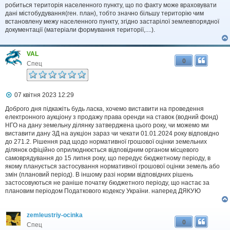
робиться територія населенного пункту, що по факту може враховувати
дані містобудування(ген. план), тобто значно більшу територію чим
встановлену межу населенного пункту, згідно застарілої землевпорядної
документації (матеріали формування території,....).
VAL
0
Спец
П
07 квітня 2023 12:29
о
в
Доброго дня підкажіть будь ласка, хочемо виставити на проведення
і
електронного аукціону з продажу права оренди на ставок (водний фонд)
д
НГО на дану земельну ділянку затверджена цього року, чи можемо ми
о
виставити дану ЗД на аукціон зараз чи чекати 01.01.2024 року відповідно
м
до 271.2. Рішення рад щодо нормативної грошової оцінки земельних
л
ділянок офіційно оприлюднюється відповідним органом місцевого
е
самоврядування до 15 липня року, що передує бюджетному періоду, в
н
н
якому планується застосування нормативної грошової оцінки земель або
я
змін (плановий період). В іншому разі норми відповідних рішень
застосовуються не раніше початку бюджетного періоду, що настає за
плановим періодом Податкового кодексу України. наперед ДЯКУЮ
zemleustriy-ocinka
0
Спец