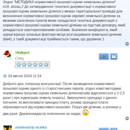
в
Згідно "МЕТОДИКА нормативної грошової оцінки земельних ділянок"
і
п19. абзац 2 До затвердження технічної документації з нормативної
д
грошової оцінки земельних ділянок у межах територіальної громади для
о
визначення нормативної грошової оцінки окремої земельної ділянки за
м
межами населених пунктів може складатися технічна документація з
л
нормативної грошової оцінки земельної ділянки на підставі договору, який
е
укладається заінтересованими особами. Значення коефіцієнта, який
н
н
характеризує зональні фактори місця розташування земельної ділянки
я
(Км4), у такій документації приймається таким, що дорівнює 1
Yfnfkjxrf
0
Спец
П
04 квітня 2024 11:54
о
в
Доброго дня, попрошу консультації. Після проведення нормативної
і
грошової оцінки одного із старостинських округів, згідно нової методики,
д
нормативна грошова оцінка земельних ділянок(паїв) відрізняється у 2-2,5
о
рази ( про індексацію земель знають). Звернулися орендарі з даного
м
питання, як виплачувати орендну плату, розмір орендної плати
л
обраховується від нормативної грошової. Поруч дві ділянки, а різниця у
е
н
два рази. Держгеокадастр пояснення не надає.
н
я
zemleustriy-ocinka