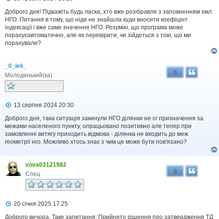
о
в
Доброго дня! Підкажіть будь ласка, хто вже розібравля з заповненням хмл
і
НГО. Питання в тому, що ніде не знайшла куди вносити коефіцінт
д
індексації і вже саме значення НГО. Розумію, що програма може
о
порахуєавтоматично, але як перевірити, чи зійдеться з тою, що ми
м
порахували?
л
е
н
_0_lek_
н
0
я
Молоденький(ка)
П
13 серпня 2024 20:30
о
в
Доброго дня, така ситуація закинули НГО ділянки не сг призначення за
і
межами населеного пункту, опрацьовано позитивно але тепер при
д
замовленні витягу приходить відмова - ділянка не входить до меж
о
геометрії нго. Можливо хтось знає з чим це може бути пов'язано?
м
л
е
vova03121982
н
0
н
Спец
я
П
20 січня 2025 17:25
о
в
Доброго вечора. Таке запитання: Прийнято рішення про затвердження ТД