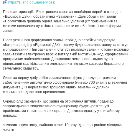
https://e.land.gov.ua/services
).
Після авторизації в Електронних сервісах необхідно перейти в розділ
«Відомості ДЗК» і обрати пункт «Замовити». Далі обрати тип заяви
«Нормативна грошова оцінка земельної ділянки (с/г призначення за
межами населених пунктів)» та заповнити всі обов’язкові поля форми
заяви.
Після успішного формування заяви необхідно перейти в підрозділ
«Історія» розділу «Відомості ДЗК» в якому буде зазначено заяву та статус
її опрацювання. При зазначенні статусу розгляду заяви «Готово» можливо
завантажити електронну версію витягу який містить QR-код, сформований
програмним забезпеченням Державного земельного кадастру, та
підписаний кваліфікованим електронним підписом системи Державного
земельного кадастру.
Лише за першу добу роботи зазначеного функціоналу програмним
забезпеченням автоматично сформовано близько 700 витягів із технічної
документації з нормативної грошової оцінки земельних ділянок
сільськогосподарського призначення.
Окремо слід зазначити, що заяви на отримання витягів, подані до
запровадження вищевказаного функціоналу, будуть розглянуті
працівниками територіальних органів Держгеокадастру у звичайному
порядку.
замовив нормативку,прийшла через 10 секунд,а не як раніше місяцями
чекати