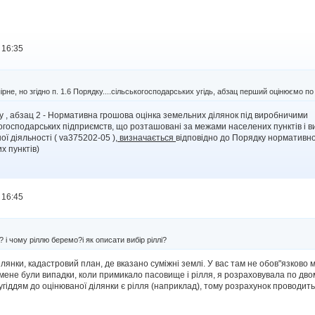
 16:35
рне, но згідно п. 1.6 Порядку....сільськогосподарських угідь, абзац перший оцінюємо п
ку , абзац 2 - Нормативна грошова оцінка земельних ділянок під виробничими
огосподарських підприємств, що розташовані за межами населених пунктів і ви
ї діяльності ( va375202-05 ),
визначається
відповідно до Порядку нормативно
х пунктів)
 16:45
? і чому ріллю беремо?і як описати вибір ріллі?
лянки, кадастровий план, де вказано суміжні землі. У вас там не обов"язково
 мене були випадки, коли примикало пасовище і рілля, я розраховувала по двом
гіддям до оцінюваної ділянки є рілля (наприклад), тому розрахунок проводить