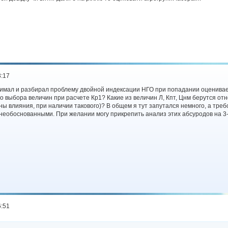
3:17
нимал и разбирал проблему двойной индексации НГО при попадании оцениваем
о выбора величин при расчете Кр1? Какие из величин Л, Кпт, Цнм берутся отн
зоны влияния, при наличии такового)? В общем я тут запутался немного, а тре
необоснованными. При желании могу прикрепить анализ этих абсуродов на 3
6:51