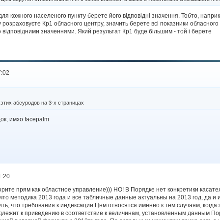
для кожного населеного пункту берете його відповідні значення. Тобто, напри
у розраховуєте Кр1 обласного центру, значить берете всі показники обласного ц
 відповідними значеннями. Який результат Кр1 буде більшим - той і берете
7:02
этих абсуродов на 3-х страницах
ок, имхо facepalm
1:20
орите прям как областное управление))) НО! В Порядке нет конкретики касат
 что методика 2013 года и все табличные данные актуальны на 2013 год, да и
ить, что требования к индексации Цнм относятся именно к тем случаям, когда 
одлежит к приведению в соответствие к величинам, установленным данным По