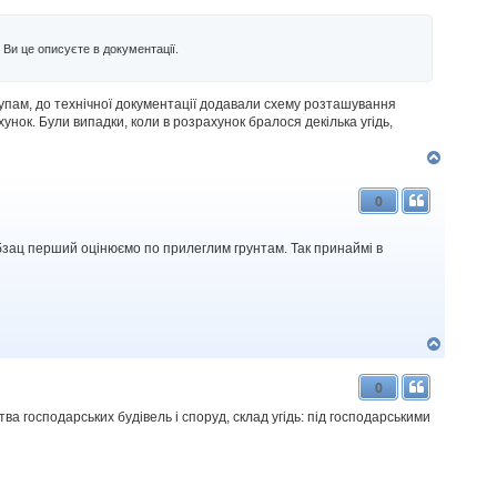
 Ви це описуєте в документації.
рупам, до технічної документації додавали схему розташування
хунок. Були випадки, коли в розрахунок бралося декілька угідь,
Д
о
г
0
о
р
и
, абзац перший оцінюємо по прилеглим грунтам. Так принаймі в
Д
о
г
0
о
р
ва господарських будівель і споруд, склад угідь: під господарськими
и