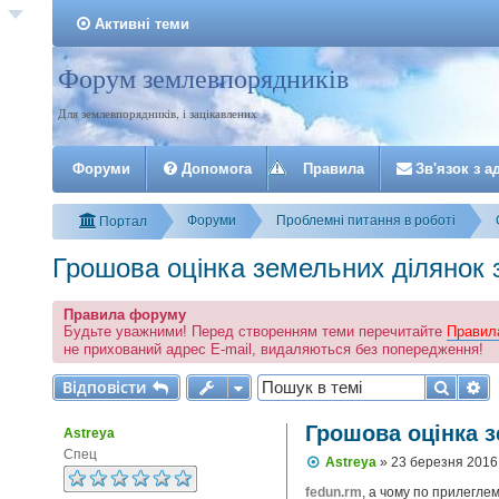
Активні теми
Форум землевпорядників
Реєстрація
Для землевпорядників, і зацікавлених
Форуми
Допомога
Правила
З
в
'
я
з
о
к
з
а
Форуми
Проблемні питання в роботі
Портал
Грошова оцінка земельних ділянок 
Правила форуму
Будьте уважними! Перед створенням теми перечитайте
Правил
не прихований адрес E-mail, видаляються без попередження!
Відповісти
Пошу
Р
В
і
д
п
о
в
і
с
т
и
Грошова оцінка 
Astreya
Спец
П
Astreya
»
23 березня 2016
о
в
fedun.rm
, а чому по прилегле