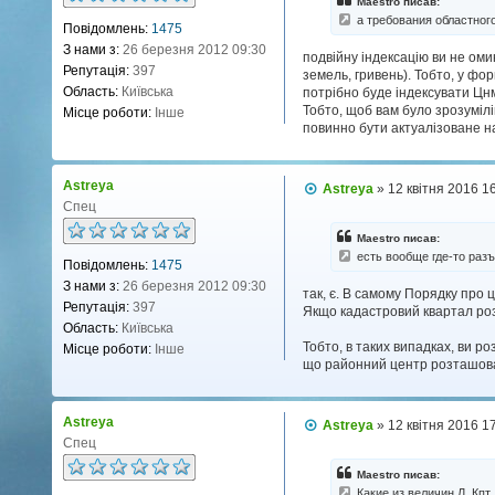
Maestro писав:
д
а требования областног
Повідомлень:
1475
о
м
З нами з:
26 березня 2012 09:30
подвійну індексацію ви не оми
л
Репутація:
397
земель, гривень). Тобто, у фор
е
н
Область:
Київська
потрібно буде індексувати Цнм
н
Тобто, щоб вам було зрозумілі
Місце роботи:
Інше
я
повинно бути актуалізоване на
Astreya
П
Astreya
»
12 квітня 2016 1
о
Спец
в
і
Maestro писав:
д
есть вообще где-то раз
Повідомлень:
1475
о
м
З нами з:
26 березня 2012 09:30
так, є. В самому Порядку про ц
л
Репутація:
397
Якщо кадастровий квартал роз
е
н
Область:
Київська
н
Тобто, в таких випадках, ви ро
Місце роботи:
Інше
я
що районний центр розташован
Astreya
П
Astreya
»
12 квітня 2016 1
о
Спец
в
і
Maestro писав:
д
Какие из величин Л, Кпт