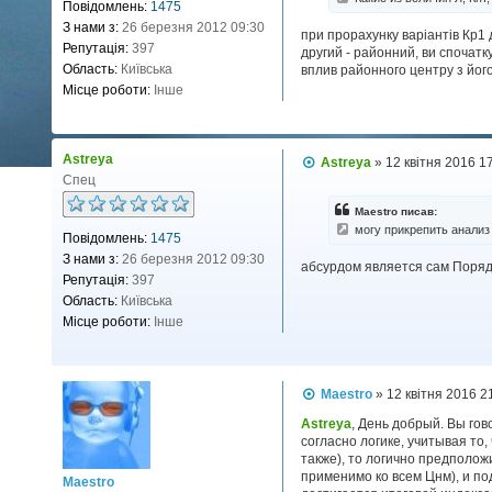
Повідомлень:
1475
о
м
З нами з:
26 березня 2012 09:30
при прорахунку варіантів Кр1 
л
Репутація:
397
другий - районний, ви спочатк
е
н
Область:
Київська
вплив районного центру з його
н
Місце роботи:
Інше
я
Astreya
П
Astreya
»
12 квітня 2016 1
о
Спец
в
і
Maestro писав:
д
могу прикрепить анализ 
Повідомлень:
1475
о
м
З нами з:
26 березня 2012 09:30
абсурдом является сам Поряд
л
Репутація:
397
е
н
Область:
Київська
н
Місце роботи:
Інше
я
П
Maestro
»
12 квітня 2016 2
о
в
Astreya
, День добрый. Вы гов
і
согласно логике, учитывая то,
д
также), то логично предполож
о
применимо ко всем Цнм), и п
Maestro
м