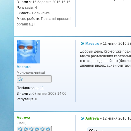
З нами з:
15 березня 2016 15:15
Репутація:
4
Область:
Волинська
Місце роботи:
Приватні проектні
організації
П
Maestro
»
11 квітня 2016 2
о
в
Добрый день. Кто-то уже под
і
где-то разъяснения касательн
д
н.п. с проведенной нго (без 
о
двойной индексацией считаю 
Maestro
м
л
Молоденький(ка)
е
н
н
Повідомлень:
11
я
З нами з:
07 квітня 2008 14:06
Репутація:
0
Astreya
П
Astreya
»
12 квітня 2016 1
о
Спец
в
і