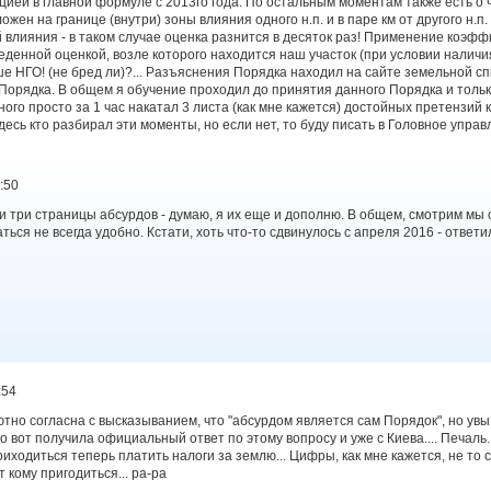
цией в главной формуле с 2013го года. По остальным моментам также есть о 
ложен на границе (внутри) зоны влияния одного н.п. и в паре км от другого н.п.
 влияния - в таком случае оценка разнится в десяток раз! Применение коэффи
еденной оценкой, возле которого находится наш участок (при условии налич
е НГО! (не бред ли)?... Разъяснения Порядка находил на сайте земельной сп
ст Порядка. В общем я обучение проходил до принятия данного Порядка и толь
ого просто за 1 час накатал 3 листа (как мне кажется) достойных претензий к 
десь кто разбирал эти моменты, но если нет, то буду писать в Головное упра
:50
и три страницы абсурдов - думаю, я их еще и дополню. В общем, смотрим мы с
ься не всегда удобно. Кстати, хоть что-то сдвинулось с апреля 2016 - ответ
:54
ютно согласна с высказыванием, что "абсурдом является сам Порядок", но увы
 вот получила официальный ответ по этому вопросу и уже с Киева.... Печаль..
ходиться теперь платить налоги за землю... Цифры, как мне кажется, не то с
 кому пригодиться... pa-pa