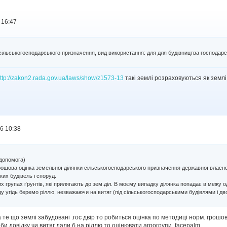
 16:47
сільськогосподарського призначення, вид використання: для для будівництва господарськ
ttp://zakon2.rada.gov.ua/laws/show/z1573-13
такі землі розраховуються як землі п
6 10:38
 допомога)
шова оцінка земельної ділянки сільськогосподарського призначення державної власно
их будівель і споруд.
 групах ґрунтів, які прилягають до зем.діл. В моєму випадку ділянка попадає в межу о
ду угідь беремо ріллю, незважаючи на витяг (під сільськогосподарськими будівлями і дв
 те що землі забудовані .гос двір то робиться оцінка по методиці норм. грошо
 би довідку чи витяг дали б на ріллю то оцінювати агрогрупи. facepalm