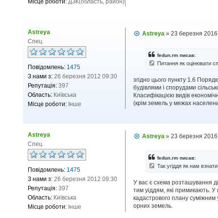
Місце роботи:
ДЗК(область, район)
е
н
н
я
Astreya
П
Astreya
»
23 березня 2016
о
Спец
в
і
fedun.rm писав:
д
Питання як оцінювати спі
Повідомлень:
1475
о
м
З нами з:
26 березня 2012 09:30
згідно цього пункту 1.6 Поряд
л
Репутація:
397
будівлями і спорудами сільськ
е
н
Область:
Київська
Класифікацією видів економічно
н
(крім земель у межах населени
Місце роботи:
Інше
я
Astreya
П
Astreya
»
23 березня 2016
о
Спец
в
і
fedun.rm писав:
д
Так угіддя як нам взнати
Повідомлень:
1475
о
м
З нами з:
26 березня 2012 09:30
У вас є схема розташування ді
л
Репутація:
397
тим уіддям, які примикають. У
е
н
Область:
Київська
кадастрового плану суміжним у
н
орних земель.
Місце роботи:
Інше
я