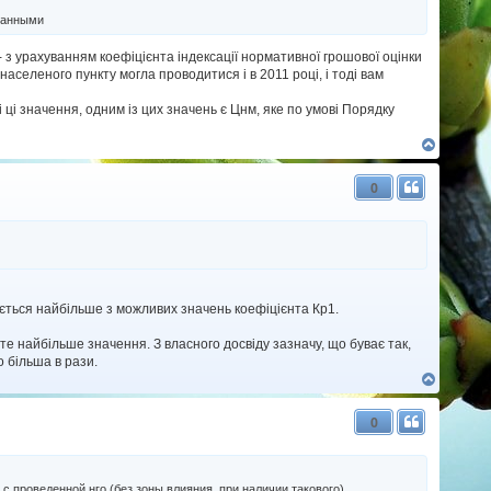
ованными
 - з урахуванням коефіцієнта індексації нормативної грошової оцінки
населеного пункту могла проводитися і в 2011 році, і тоді вам
 ці значення, одним із цих значень є Цнм, яке по умові Порядку
Д
о
г
0
о
р
и
ється найбільше з можливих значень коефіцієнта Кр1.
ете найбільше значення. З власного досвіду зазначу, що буває так,
 більша в рази.
Д
о
г
0
о
р
и
 с проведенной нго (без зоны влияния, при наличии такового)