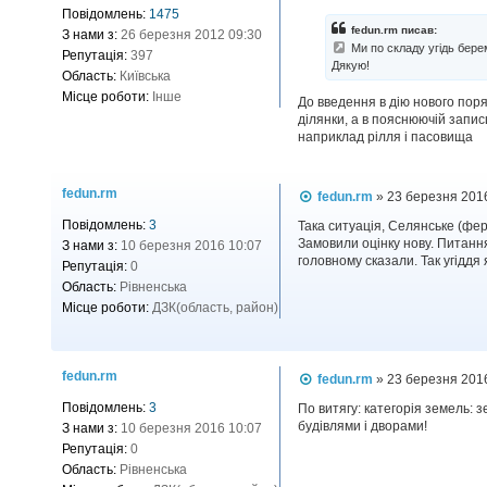
і
Повідомлень:
1475
д
fedun.rm писав:
З нами з:
26 березня 2012 09:30
о
Ми по складу угідь берем
м
Репутація:
397
Дякую!
л
Область:
Київська
е
Місце роботи:
Інше
н
До введення в дію нового пор
н
ділянки, а в пояснюючій записц
я
наприклад рілля і пасовища
fedun.rm
П
fedun.rm
»
23 березня 201
о
Повідомлень:
3
в
Така ситуація, Селянське (фер
і
Замовили оцінку нову. Питання
З нами з:
10 березня 2016 10:07
д
головному сказали. Так угіддя 
Репутація:
0
о
Область:
Рівненська
м
л
Місце роботи:
ДЗК(область, район)
е
н
н
я
fedun.rm
П
fedun.rm
»
23 березня 201
о
Повідомлень:
3
в
По витягу: категорія земель: 
і
будівлями і дворами!
З нами з:
10 березня 2016 10:07
д
Репутація:
0
о
Область:
Рівненська
м
л