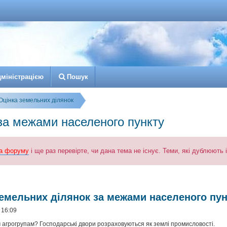
д
м
і
н
і
с
т
р
а
ц
і
є
ю
Пошук
Оцінка земельних ділянок
за межами населеного пункту
а форуму
і ще раз перевірте, чи дана тема не існує. Теми, які дублюють
к
озширений пошук
земельних ділянок за межами населеного пу
 16:09
м агрогрупам? Господарські двори розраховуються як землі промисловості.