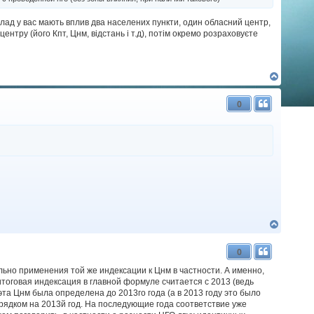
клад у вас мають вплив два населених пункти, один обласний центр,
ентру (його Кпт, Цнм, відстань і т.д), потім окремо розраховуєте
Д
о
г
0
о
р
и
Д
о
г
0
о
р
ельно применения той же индексации к Цнм в частности. А именно,
и
 итоговая индексация в главной формуле считается с 2013 (ведь
эта Цнм была определена до 2013го года (а в 2013 году это было
рядком на 2013й год. На последующие года соответствие уже