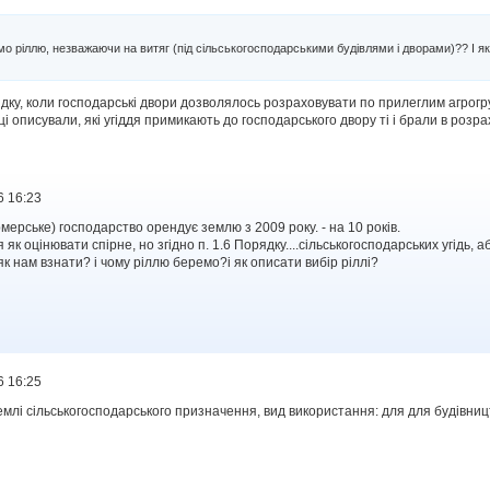
о ріллю, незважаючи на витяг (під сільськогосподарськими будівлями і дворами)?? І як
ядку, коли господарські двори дозволялось розраховувати по прилеглим агрог
і описували, які угіддя примикають до господарського двору ті і брали в розра
6 16:23
мерське) господарство орендує землю з 2009 року. - на 10 років.
 як оцінювати спірне, но згідно п. 1.6 Порядку....сільськогосподарських угідь
як нам взнати? і чому ріллю беремо?і як описати вибір ріллі?
6 16:25
землі сільськогосподарського призначення, вид використання: для для будівницт