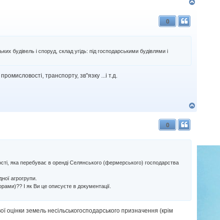
Д
о
г
0
о
р
и
их будівель і споруд, склад угідь: під господарськими будівлями і
ромисловості, транспорту, зв"язку ...і т.д.
Д
о
г
0
о
р
и
сті, яка перебуває в оренді Селянського (фермерського) господарства
дної агрогрупи.
орами)?? І як Ви це описуєте в документації.
вої оцінки земель несільськогосподарського призначення (крім