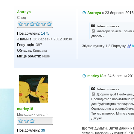
Astreya
П
Astreya
»
23 березня 2016
о
Спец
в
і
fedun.rm писав:
д
категорія земель: землі 
Повідомлень:
1475
о
дворами!
м
З нами з:
26 березня 2012 09:30
л
Репутація:
397
Згідно пункту 1.3 Порядку
h
е
н
Область:
Київська
н
Місце роботи:
Інше
я
П
marley18
»
24 березня 201
о
в
і
fedun.rm писав:
д
Доброго дня! Необхідна
о
Проводиться нормативна гро
м
для будівництва господарськ
л
marley18
Оцінюємо по агровиробничих
е
н
Так от, питання: Ми по скла
Молодший спец :)
н
Дякую!
я
Що тут думати. Витяг даний на
Повідомлень:
39
земель населених пунктів). Як