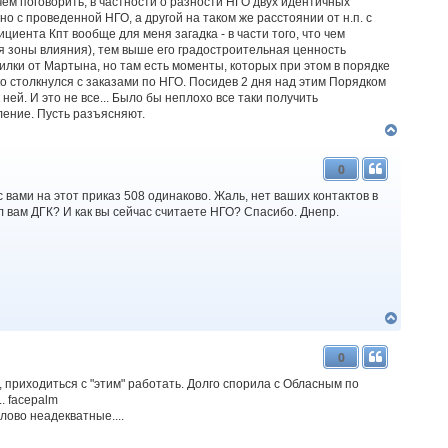
чем поговорить, в частности о разности НГО двух идентичных
 но с проведенной НГО, а другой на таком же расстоянии от н.п. с
циента Кпт вообще для меня загадка - в части того, что чем
ия зоны влияния), тем выше его градостроительная ценность
илки от Мартына, но там есть моменты, которых при этом в порядке
ко столкнулся с заказами по НГО. Посидев 2 дня над этим Порядком
ней. И это не все... Было бы неплохо все таки получить
вление. Пусть разъясняют.
Д
о
г
0
о
р
 вами на этот приказ 508 одинаково. Жаль, нет ваших контактов в
и
ил вам ДГК? И как вы сейчас считаете НГО? Спасибо. Днепр.
Д
о
г
0
о
р
, приходиться с "этим" работать. Долго спорила с Обласным по
и
. facepalm
лово неадекватные....