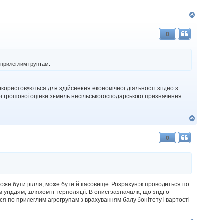
Д
о
г
0
о
р
и
о прилеглим грунтам.
користовуються для здійснення економічної діяльності згідно з
ї грошової оцінки
земель несільськогосподарського призначення
Д
о
г
0
о
р
и
 може бути рілля, може бути й пасовище. Розрахунок проводиться по
 угіддям, шляхом інтерполяції. В описі зазначала, що згідно
ся по прилеглим агрогрупам з врахуванням балу бонітету і вартості