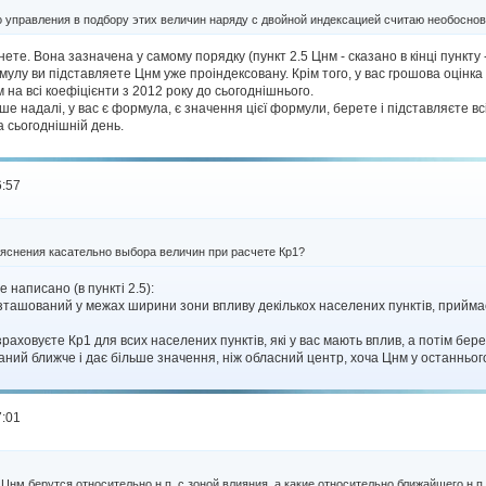
о управления в подбору этих величин наряду с двойной индексацией считаю необосн
нете. Вона зазначена у самому порядку (пункт 2.5 Цнм - сказано в кінці пункту
мулу ви підставляете Цнм уже проіндексовану. Крім того, у вас грошова оцінка 
 на всі коефіцієнти з 2012 року до сьогоднішнього.
ше надалі, у вас є формула, є значення цієї формули, берете і підставляєте всі
 сьогоднішній день.
6:57
ъяснения касательно выбора величин при расчете Кр1?
е написано (в пункті 2.5):
ташований у межах ширини зони впливу декількох населених пунктів, прийма
зраховуєте Кр1 для всих населених пунктів, які у вас мають вплив, а потім бер
ий ближче і дає більше значення, ніж обласний центр, хоча Цнм у останнього
7:01
, Цнм берутся относительно н.п. с зоной влияния, а какие относительно ближайшего н.п.