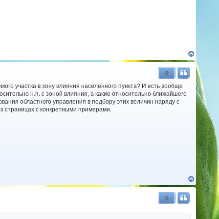
Д
о
г
0
о
р
ого участка в зону влияния населенного пункта? И есть вообще
и
осительно н.п. с зоной влияния, а какие относительно ближайшего
бования областного управления в подбору этих величин наряду с
-х страницах с конкретными примерами.
Д
о
г
0
о
р
и