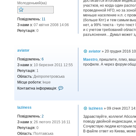
достигается итоговой индекса
л
Молоденький(ка)
участков, но когда один распо
е
проведенной НГО, но за зоной
н
н
меньше население н.п. с пров
Повідомлень:
11
я
(больше Кпт) и тем самым выш
З нами з:
07 квітня 2008 14:06
нет, а 99% текста - тупо тек
и с учетом требований областн
Репутація:
0
разъяснения... Думал может з
aviator
П
aviator
»
20 грудня 2016 10
о
Повідомлень:
6
в
Maestro
, пришлите, плиз, ваш
і
профиле. А через форум общат
З нами з:
10 березня 2011 12:55
д
Репутація:
1
о
Область:
Дніпропетровська
м
л
Місце роботи:
Інше
е
К
Контактна інформація:
н
о
н
я
н
т
laziness
П
laziness
»
09 січня 2017 14
а
о
Повідомлень:
2
к
в
Здравствуйте, коллеги! Абсол
і
поводу двойной индексации, но
З нами з:
26 лютого 2015 16:11
т
д
Сочувствую людям которым при
Репутація:
0
н
о
В файле ответ из Киева, может
Область:
Полтавська
м
а