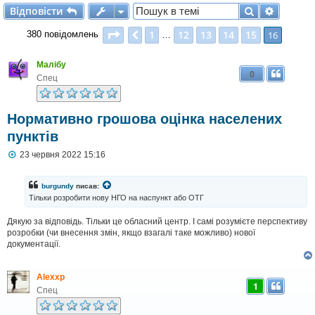
Відповісти
Пошук
Розшир
В
і
д
п
о
в
і
с
т
и
Сторінка
16
з
16
1
12
13
14
15
Поперед.
16
380 повідомлень
…
Малібу
0
Спец
Нормативно грошова оцінка населених
пунктів
П
23 червня 2022 15:16
о
в
і
burgundy
писав:
д
Тільки розробити нову НГО на наспункт або ОТГ
о
м
Дякую за відповідь. Тільки це обласний центр. І самі розумієте перспективу
л
розробки (чи внесення змін, якщо взагалі таке можливо) нової
е
н
документації.
н
я
Alexxp
1
Спец