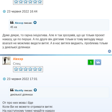
П
23 червня 2022 16:44
о
в
і
Alexxp
писав:
д
45 хв
о
м
Дуже дякую, то гарна ініціатива. Але я так зрозумів, що це тільки проект
л
наказу, це по перше. А по друге він діятиме тільки в тому випадку якщо
е
н
взагалі не можливо видати витяг. А в нас витяги видають. проблема тільки
н
у декілької ділянках
я
Alexxp
1
Спец
П
23 червня 2022 17:01
о
в
і
Малібу
писав:
д
декілької ділянках
о
м
От про них мова і йде
л
Коли Ви не можете отримати витяг.
е
н
На наступному тижні чекайте наказу