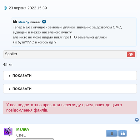
П
23 червня 2022 15:39
о
в
і
Малібу
писав:
д
Тепер маю ситуацію - земельні ділянки, звичайно за дозволом ОМС,
о
відведені в межах населеного пункту,
м
але ніхто не може видати витяг про НГО земельної ділянки.
л
Як бути??? Є в когось ідеї?
е
н
н
Spoiler
я
45 хв
► ПОКАЗАТИ
► ПОКАЗАТИ
У вас недостатньо прав для перегляду приєднаних до цього
повідомлення файлів.
Малібу
0
Спец