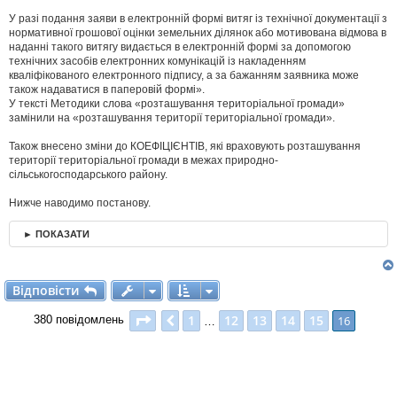
У разі подання заяви в електронній формі витяг із технічної документації з
нормативної грошової оцінки земельних ділянок або мотивована відмова в
наданні такого витягу видається в електронній формі за допомогою
технічних засобів електронних комунікацій із накладенням
кваліфікованого електронного підпису, а за бажанням заявника може
також надаватися в паперовій формі».
У тексті Методики слова «розташування територіальної громади»
замінили на «розташування території територіальної громади».
Також внесено зміни до КОЕФІЦІЄНТІВ, які враховують розташування
території територіальної громади в межах природно-
сільськогосподарського району.
Нижче наводимо постанову.
► ПОКАЗАТИ
Відповісти
В
і
д
п
о
в
і
с
т
и
Сторінка
16
з
16
1
12
13
14
15
Поперед.
16
380 повідомлень
…