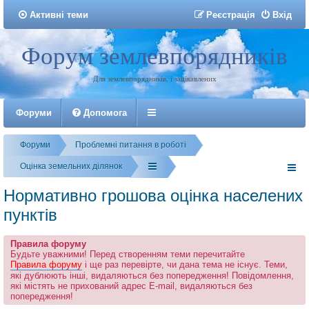
Активні теми
Р
е
є
с
т
р
а
ц
і
я
Вхід
Форум землевпорядників
Реєстрація
Для землевпорядників, і зацікавлених
Форуми
Допомога
Форуми
Проблемні питання в роботі
Оцінка земельних ділянок
Нормативно грошова оцінка населених
пунктів
Правила форуму
Будьте уважними! Перед створенням теми перечитайте
Правила форуму
і ще раз перевірте, чи дана тема не існує. Теми,
які дублюють інші, видаляються без попередження! Повідомлення,
які містять не прихований адрес E-mail, видаляються без
попередження!