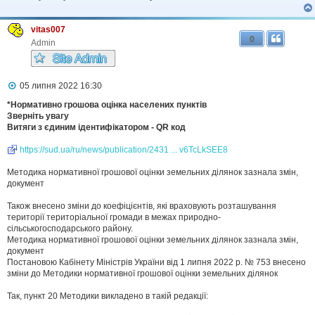
н
я
vitas007
0
Admin
П
05 липня 2022 16:30
о
в
*Нормативно грошова оцінка населених пунктів
і
Зверніть увагу
д
Витяги з єдиним ідентифікатором - QR код
о
м
https://sud.ua/ru/news/publication/2431 ... v6TcLkSEE8
л
е
Методика нормативної грошової оцінки земельних ділянок зазнала змін,
н
н
документ
я
Також внесено зміни до коефіцієнтів, які враховують розташування
території територіальної громади в межах природно-
сільськогосподарського району.
Методика нормативної грошової оцінки земельних ділянок зазнала змін,
документ
Постановою Кабінету Міністрів України від 1 липня 2022 р. № 753 внесено
зміни до Методики нормативної грошової оцінки земельних ділянок
Так, пункт 20 Методики викладено в такій редакції: