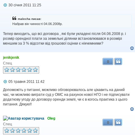
П
30 січня 2011 11:25
о
в
і
malecha писав:
д
Набрав він чинності 04.06.2008р.
о
м
Тепер виходить, що всі договора , які були укладені після 04.06.2008 р. і
л
розмір орендної плати за земельні ділянки встановлювався в розмірі
е
н
меншим за 3 % відсотки від грошової оцінки є нікчемними?
н
я
jenikjenik
0
Спец
П
05 травня 2011 11:42
о
в
Допоможіть у питанні, можливо обговорювалось але цікавить на даний
і
час, чи можливо виграти суд у ОМС на рахунок нової НГО і не підписувати
д
додаткову угоду до договору оренди землі, чи є в когось практика з цього
о
питання. Дякую!!
м
л
е
Oleg
н
0
н
Спец
я