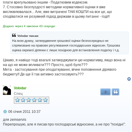
плати врегульовано іншим - Податковим кодексом.
7. Стосовно безглуздості методики нормативної оцінки я вже
вислювлювалася... Але, вже витрачені ТАКІ КОШТИ на все це, що
сподіватися не розумний підхід держави в цьому питанні - годі!!
Додано через 4 хвилини 43 секунди:
Volodar писав:
На мою думку, затвердження грошової оцінки безпосередньо не
спрямоване на правове регулювання господарських відносин. Грошова
оцінка окремої ділянки є лише похідною для встановлення податку і т.д.
Цікаво, я навіщо тоді взагалі затверджувати цю нормативку, якщо вона ні
на що не може впливати??? Просто, щоб було???
Мета - застосування при оподаткуванні, вічне поповнення дірявого
бюджету!! Де ще її так активно застосовують???
Volodar
0
Спец
П
06 січня 2011 10:37
о
в
для zemservis
і
Перепрошую, але я писав про господарські відносини, а не про "похідні":
д
о