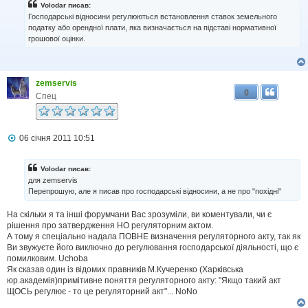
Volodar писав:
м
Господарські відносини регулюються встановлення ставок земельного
л
податку або орендної плати, яка визначається на підставі нормативної
е
н
грошової оцінки.
н
я
zemservis
0
Спец
П
06 січня 2011 10:51
о
в
і
Volodar писав:
д
для zemservis
о
Перепрошую, але я писав про господарські відносини, а не про "похідні"
м
л
На скільки я та інші форумчани Вас зрозуміли, ви коментували, чи є
е
н
рішення про затвердження НО регуляторним актом.
н
А тому я спеціально надала ПОВНЕ визначення регуляторного акту, так як
я
Ви звужуєте його виключно до регулювання господарської діяльності, що є
помилковим. Uchoba
Як сказав один із відомих правників М.Кучеренко (Харківська
юр.академія)примітивне поняття регуляторного акту: "Якщо такий акт
ЩОСЬ регулює - то це регуляторний акт"... NoNo