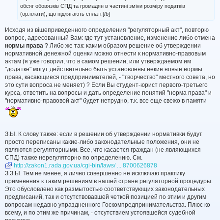
обсяг обовязків СПД та громадян в частині зміни розміру податків
(ор.плати), що підлягають сплаті.[/b]
Исходя из вішеприведенного определения "регуляторный акт", повторю
вопрос, адресованный Вам: где тут установление, изменение либо отмена
нормы права
? Либо же так: каким образом решение об утверждении
нормативной денежной оценки можно отнести к нормативно-правовым
актам (я уже говорил, что в самом решении, или утверждаемом им
"додатке" могут действительно быть установлены некие новые нормы
права, касающиеся предпринимателей, - "творчество" местного совета, но
это сути вопроса не меняет) ? Если Вы студент-юрист первого-третьего
курса, ответить на вопросы и дать определение понятий "норма права" и
"нормативно-правовой акт" будет нетрудно, т.к. все еще свежо в памяти
З.Ы. К слову также: если в решении об утверждении нормативки будут
просто переписаны какие-либо законодательные положения, они не
являются регуляторными. Все, что касается граждан (не являющихся
СПД) также нерегуляторно по определению. См.
http://zakon1.rada.gov.ua/cgi-bin/laws/ ... 8700626878
З.З.Ы. Тем не менее, я лично совершенно не исключаю практику
применения к таким решениям в нашей стране регуляторной процедуры.
Это обусловлено как размытостью соответствующих законодательных
предписаний, так и отсутствовавшей четкой позицией по этим и другим
вопросам недавно упраздненного Госкомпредпринимательства. Плюс ко
всему, и по этим же причинам, - отсутствием устоявшейся судебной