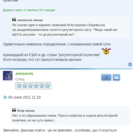
практики.
Додано через 1 хвилину 53 секунди:
zemservis писав:
Як сказав один із відомих правників М.Кучеренко (Харківська
юр.академія)примітивне поняття регуляторного акту: "Якщо такий акт
ЩОСЬ регулює - то це регуляторний акт"...
Удивительно неверное определение, с искажением самой сути
пришедшей из США и др. стран "регуляторной политики"
Хотя полагаю, что тут присутствовала ирония.
zemservis
0
Спец
П
06 січня 2011 11:19
о
в
і
Егор писав:
д
Нет, я по образованию химик. Просто работал в отделе регуляторной
о
политики, но не суть важно...
м
л
Звичайно, фахова освіта - це не важливо.. особливо, що стосується
е