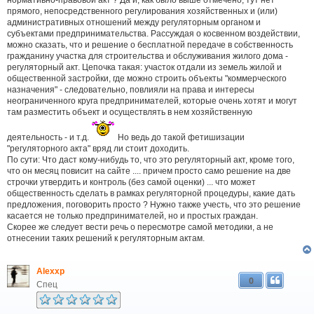
я
прямого, непосредственного регулирования хозяйственных и (или)
административных отношений между регуляторным органом и
субъектами предпринимательства. Рассуждая о косвенном воздействии,
можно сказать, что и решение о бесплатной передаче в собственность
гражданину участка для строительства и обслуживания жилого дома -
регуляторный акт. Цепочка такая: участок отдали из земель жилой и
общественной застройки, где можно строить объекты "коммерческого
назначения" - следовательно, повлияли на права и интересы
неограниченного круга предпринимателей, которые очень хотят и могут
там разместить объект и осуществлять в нем хозяйственную
деятельность - и т.д.
Но ведь до такой фетишизации
"регуляторного акта" вряд ли стоит доходить.
По сути: Что даст кому-нибудь то, что это регуляторный акт, кроме того,
что он месяц повисит на сайте .... причем просто само решение на две
строчки утвердить и контроль (без самой оценки) ... что может
общественность сделать в рамках регуляторной процедуры, какие дать
предложения, поговорить просто ? Нужно также учесть, что это решение
касается не только предпринимателей, но и простых граждан.
Скорее же следует вести речь о пересмотре самой методики, а не
отнесении таких решений к регуляторным актам.
Alexxp
0
Спец