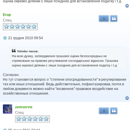
оцінка окремої ділянки є лише похідною для встановлення податку і т.д.
о
м
л
Егор
е
0
н
Спец
н
я
П
21 грудня 2010 09:54
о
в
і
Volodar писав:
д
На мою думку, затвердження грошової оцінки безпосередньо не
о
спрямоване на правове регулювання господарських відносин. Грошова
м
оцінка окремої ділянки є лише похідною для встановлення податку і т.д.
л
е
н
Согласен.
н
Но тут становится вопрос о "степени опосредованности" в регулировании
я
тех или иных отношений. Ведь действительно, пофантазировав, почти в
любом документе можно найти "косвенное" правовое воздействие на
хозяйственные отношения.
zemservis
0
Спец
П