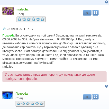
л
е
malecha
н
0
н
Спец
я
П
28 січня 2011 15:17
о
в
Поковба
Ви ссилку дали на той самий Закон, що написали і текстом від
і
03.06.2008 № 309. Набрав він чинності 04.06.2008р. А Вас, мабуть,
д
цікавить набрання чинності якигось змін до Закону. Так вставляю картинку,
о
де показано стрілочкою, що у верхньому меню є слово "Публікації" на
м
ньому тикаєте і Вам показує дати коли і що відбувалося з документом, в
л
тому числі і дата набрання чинності і де, коли опобліковано та інше. Така
е
менюшка є на кожному документі, тому тикайте на тих змінах. які Вас
н
н
цікавлять в документі і на "публікації".
я
rada.jpg
У вас недостатньо прав для перегляду приєднаних до цього
повідомлення файлів.
Поковба
0
Спец