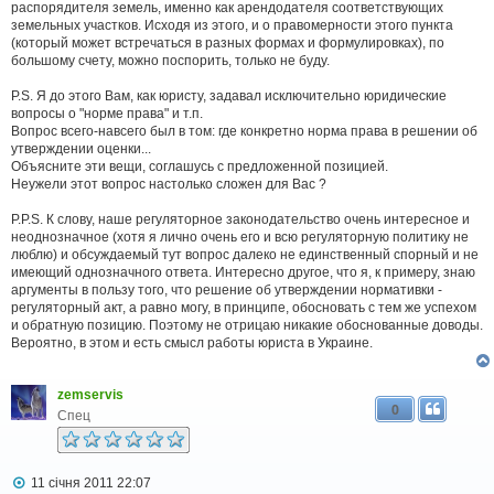
распорядителя земель, именно как арендодателя соответствующих
земельных участков. Исходя из этого, и о правомерности этого пункта
(который может встречаться в разных формах и формулировках), по
большому счету, можно поспорить, только не буду.
P.S. Я до этого Вам, как юристу, задавал исключительно юридические
вопросы о "норме права" и т.п.
Вопрос всего-навсего был в том: где конкретно норма права в решении об
утверждении оценки...
Объясните эти вещи, соглашусь с предложенной позицией.
Неужели этот вопрос настолько сложен для Вас ?
P.P.S. К слову, наше регуляторное законодательство очень интересное и
неоднозначное (хотя я лично очень его и всю регуляторную политику не
люблю) и обсуждаемый тут вопрос далеко не единственный спорный и не
имеющий однозначного ответа. Интересно другое, что я, к примеру, знаю
аргументы в пользу того, что решение об утверждении нормативки -
регуляторный акт, а равно могу, в принципе, обосновать с тем же успехом
и обратную позицию. Поэтому не отрицаю никакие обоснованные доводы.
Вероятно, в этом и есть смысл работы юриста в Украине.
zemservis
0
Спец
П
11 січня 2011 22:07