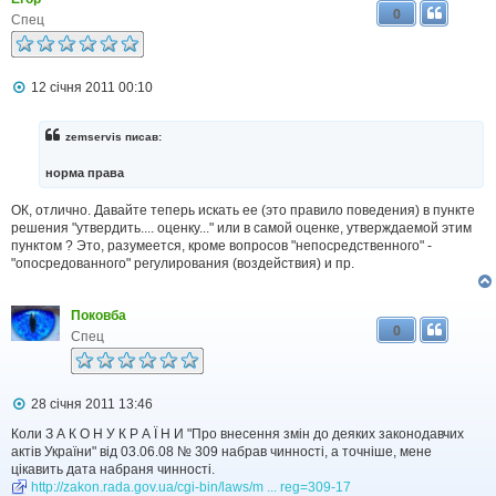
0
Спец
П
12 січня 2011 00:10
о
в
і
zemservis писав:
д
о
норма права
м
л
ОК, отлично. Давайте теперь искать ее (это правило поведения) в пункте
е
н
решения "утвердить.... оценку..." или в самой оценке, утверждаемой этим
н
пунктом ? Это, разумеется, кроме вопросов "непосредственного" -
я
"опосредованного" регулирования (воздействия) и пр.
Поковба
0
Спец
П
28 січня 2011 13:46
о
в
Коли З А К О Н У К Р А Ї Н И "Про внесення змін до деяких законодавчих
і
актів України" від 03.06.08 № 309 набрав чинності, а точніше, мене
д
цікавить дата набраня чинності.
о
http://zakon.rada.gov.ua/cgi-bin/laws/m ... reg=309-17
м