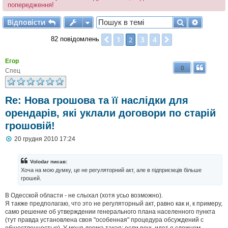
попередження!
Відповісти
Пошук
Розшир
В
і
д
п
о
в
і
с
т
и
1
3
4
Поперед.
2
Далі
82 повідомлень
Егор
0
Спец
Re: Нова грошова та її наслідки для
орендарів, які уклали договори по старій
грошовій!
П
20 грудня 2010 17:24
о
в
і
Volodar писав:
д
Хоча на мою думку, це не регуляторний акт, але в підприємців більше
о
грошей.
м
л
В Одесской области - не слыхал (хотя усьо возможно).
е
н
Я также предполагаю, что это не регуляторный акт, равно как и, к примеру,
н
само решение об утверждении генерального плана населенного пункта
я
(тут правда установлена своя "особенная" процедура обсуждений с
общественностью). У меня логика такая: если речь идет о сложном