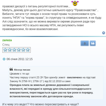
н
н
правової дискусії з питань регуляторної політики...
я
Мабуть, декому для цього достатньо шкільного курсу "Правознавства"...
Вибачте, читати тут лекцію з основ теорії права та розяснювати суть
понять "НПА" та "норма права", їх структуру та співвідношення, я не буду.
Алі слід зазначити, що не можна виривати окреме рішення ради про
затвердження НО із всього масиву НПА, які регулюють певні
правовідносини, бо вони взаємоповязані.
zanoza
0
Спец
П
06 січня 2011 12:15
о
в
і
Alexxp писав:
д
Цікавим є те що
о
Частину першу статті 23
ЗУ Про оренду землі
-
виключено
на підставі
м
Закону N 2756-VI ( 2756-17 ) від 02.12.2010 а саме
л
Орендна плата за земельні ділянки державної і комунальної
е
н
власності, які передані в оренду для сільськогосподарського
н
використання, переглядається один раз на три роки в порядку,
я
встановленому законом або договором оренди.
И к чему это ведет? Что можно пересматривать и чаще?