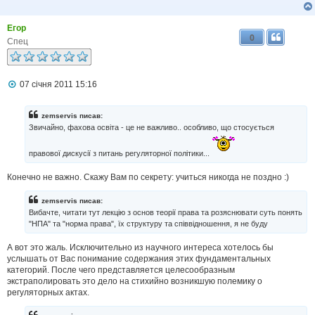
Егор
0
Спец
П
07 січня 2011 15:16
о
в
і
zemservis писав:
д
Звичайно, фахова освіта - це не важливо.. особливо, що стосується
о
м
л
правової дискусії з питань регуляторної політики...
е
н
Конечно не важно. Скажу Вам по секрету: учиться никогда не поздно :)
н
я
zemservis писав:
Вибачте, читати тут лекцію з основ теорії права та розяснювати суть понять
"НПА" та "норма права", їх структуру та співвідношення, я не буду
А вот это жаль. Исключительно из научного интереса хотелось бы
услышать от Вас понимание содержания этих фундаментальных
категорий. После чего представляется целесообразным
экстраполировать это дело на стихийно возникшую полемику о
регуляторных актах.