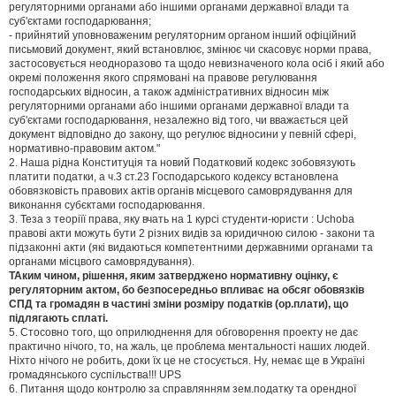
я
регуляторними органами або іншими органами державної влади та
суб'єктами господарювання;
- прийнятий уповноваженим регуляторним органом інший офіційний
письмовий документ, який встановлює, змінює чи скасовує норми права,
застосовується неодноразово та щодо невизначеного кола осіб і який або
окремі положення якого спрямовані на правове регулювання
господарських відносин, а також адміністративних відносин між
регуляторними органами або іншими органами державної влади та
суб'єктами господарювання, незалежно від того, чи вважається цей
документ відповідно до закону, що регулює відносини у певній сфері,
нормативно-правовим актом."
2. Наша рідна Конституція та новий Податковий кодекс зобовязують
платити податки, а ч.3 ст.23 Господарського кодексу встановлена
обовязковість правових актів органів місцевого самоврядування для
виконання субєктами господарювання.
3. Теза з теоріїї права, яку вчать на 1 курсі студенти-юристи : Uchoba
правові акти можуть бути 2 різних видів за юридичною силою - закони та
підзаконні акти (які видаються компетентними державними органами та
органами місцвого самоврядування).
ТАким чином, рішення, яким затверджено нормативну оцінку, є
регуляторним актом, бо безпосередньо впливає на обсяг обовязків
СПД та громадян в частині зміни розміру податків (ор.плати), що
підлягають сплаті.
5. Стосовно того, що оприлюднення для обговорення проекту не дає
практично нічого, то, на жаль, це проблема ментальності наших людей.
Ніхто нічого не робить, доки їх це не стосується. Ну, немає ще в Україні
громадянського суспільства!!! UPS
6. Питання щодо контролю за справлянням зем.податку та орендної