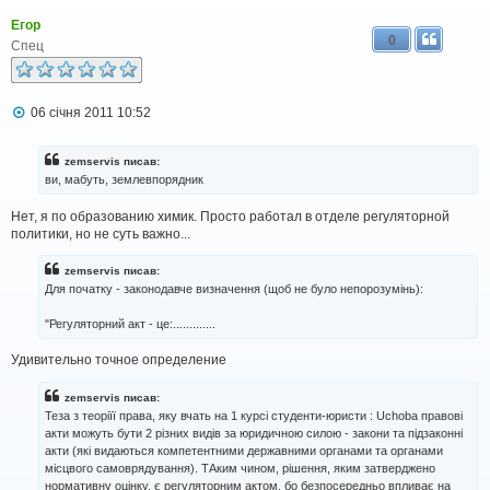
Егор
0
Спец
П
06 січня 2011 10:52
о
в
і
zemservis писав:
д
ви, мабуть, землевпорядник
о
м
Нет, я по образованию химик. Просто работал в отделе регуляторной
л
политики, но не суть важно...
е
н
н
zemservis писав:
я
Для початку - законодавче визначення (щоб не було непорозумінь):
"Регуляторний акт - це:.............
Удивительно точное определение
zemservis писав:
Теза з теоріїї права, яку вчать на 1 курсі студенти-юристи : Uchoba правові
акти можуть бути 2 різних видів за юридичною силою - закони та підзаконні
акти (які видаються компетентними державними органами та органами
місцвого самоврядування). ТАким чином, рішення, яким затверджено
нормативну оцінку, є регуляторним актом, бо безпосередньо впливає на