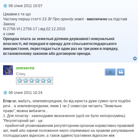
П
06 січня 2011 10:07
о
в
Цікавим є те що
і
Частину першу статті 23
ЗУ Про оренду землі
-
виключено
на підставі
д
Закону
о
N 2756-VI ( 2756-17 ) від 02.12.2010
м
а саме
л
Орендна плата за земельні ділянки державної і комунальної
е
власності, які передані в оренду для сільськогосподарського
н
н
використання, переглядається один раз на три роки в порядку,
я
встановленому законом або договором оренди.
zemservis
0
Спец
П
06 січня 2011 10:24
о
в
Егор
ви, мабуть, землевпорядник, бо від юриста дуже сумно чути подібні
і
речі... а землевпорядники, яким 1 чи 2 семестри читають "Земельне
д
право", можна вибачити...
о
1. Для початку - законодавче визначення (щоб не було непорозумінь):
м
"Регуляторний акт - це:
л
- прийнятий уповноваженим регуляторним органом нормативно-правовий
е
акт, який або окремі положення якого спрямовані на правове регулювання
н
н
господарських відносин, а також адміністративних відносин між