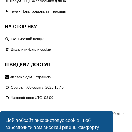
Форум - Оцінка земельних ділянок
Тема - Нова грошова та її наслідки для орендарів, які уклали договори по
НА СТОРІНКУ
Розширений пошук
Видалити файли cookie
ШВИДКИЙ ДОСТУП
З
в
'
я
з
о
к
з
а
д
м
і
н
і
с
т
р
а
ц
і
є
ю
Сьогодні: 09 серпня 2026 16:49
Часовий пояс
UTC+03:00
Перейти :
Портал
Форуми
Проблемні питання в роботі
Цей вебсайт використовує cookie, щоб
Оцінка земельних ділянок
забезпечити вам високий рівень комфорту