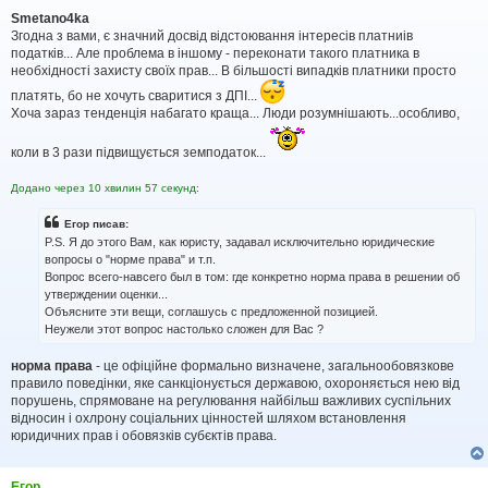
о
в
Smetano4ka
і
Згодна з вами, є значний досвід відстоювання інтересів платниів
д
податків... Але проблема в іншому - переконати такого платника в
о
необхідності захисту своїх прав... В більшості випадків платники просто
м
л
платять, бо не хочуть сваритися з ДПІ...
е
Хоча зараз тенденція набагато краща... Люди розумнішають...особливо,
н
н
коли в 3 рази підвищується земподаток...
я
Додано через 10 хвилин 57 секунд:
Егор писав:
P.S. Я до этого Вам, как юристу, задавал исключительно юридические
вопросы о "норме права" и т.п.
Вопрос всего-навсего был в том: где конкретно норма права в решении об
утверждении оценки...
Объясните эти вещи, соглашусь с предложенной позицией.
Неужели этот вопрос настолько сложен для Вас ?
норма права
- це офіційне формально визначене, загальнообовязкове
правило поведінки, яке санкціонується державою, охороняється нею від
порушень, спрямоване на регулювання найбільш важливих суспільних
відносин і охлрону соціальних цінностей шляхом встановлення
юридичних прав і обовязків субєктів права.
Егор