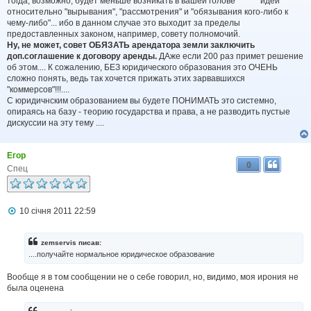
тогда, возможно, будет меньше возникать в вашей голове ****** идей
н
относительно "вырывания", "рассмотрения" и "обязывания кого-либо к
я
чему-либо"... ибо в данном случае это выходит за пределы
предоставленных законом, например, совету полномочий.
Ну, не может, совет ОБЯЗАТЬ арендатора земли заключить
доп.соглашение к договору аренды.
ДАже если 200 раз примет решение
об этом.... К сожалению, БЕЗ юридического образования это ОЧЕНЬ
сложно понять, ведь так хочется прижать этих зарвавшихся
"коммерсов"!!!....
С юридичнским образованием вы будете ПОНИМАТЬ это системно,
опираясь на базу - теорию государства и права, а не разводить пустые
дискуссии на эту тему ....
Егор
0
Спец
П
10 січня 2011 22:59
о
в
і
zemservis писав:
д
....получайте нормальное юридическое образование
о
м
Вообще я в том сообщении не о себе говорил, но, видимо, моя ирония не
л
была оценена
е
н
н