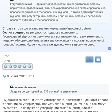
е
Регуляторний акт — прийнятий уповноваженим регуляторним органом
н
нормативно-правовий акт, який або окремі положення якого спрямовані на
н
правове регулювання господарських відносин, а також адміністративних
я
відносин між регуляторними органами або іншими органами державної
влади та суб'єктами господарювання;
Справа в тому що встановлення нормативної грошової оцінки
безпосередньо
не регулює господарські відносини...
Господарські відносини регулюються встановлення ставок земельного
податку або орендної плати, яка визначається на підставі нормативної
грошової оцінки. Ну, це я чомусь так думаю, хоча в цьому не спец.
Егор
0
Спец
П
06 січня 2011 09:14
о
в
і
zemservis писав:
д
Як це не регуляторний акт??? почитайте визначення!
о
м
Ну, скажем, читали... и что там интересного, расскажите. Где нормы права
л
в решении об утверждении нормативной оценки (конечно они там могут
е
н
быть тоже, но не пункт об утверждении самой оценки), или это
н
нормативно-правовой акт ? Да и, как было выше отмечено, тут нет