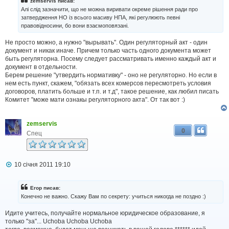
zemservis писав:
Алі слід зазначити, що не можна виривати окреме рішення ради про
затвердження НО із всього масиву НПА, які регулюють певні
правовідносини, бо вони взаємоповязані.
Не просто можно, а нужно "вырывать". Один регуляторный акт - один
документ и никак иначе. Причем только часть одного документа может
быть регуляторна. Посему следует рассматривать именно каждый акт и
документ в отдельности.
Берем решение "утвердить нормативку" - оно не регуляторно. Но если в
нем есть пункт, скажем, "обязать всех комерсов пересмотреть условия
договоров, платить больше и т.п. и т.д", такое решение, как любил писать
Комитет "може мати ознакы регуляторного акта". От так вот :)
zemservis
0
Спец
П
10 січня 2011 19:10
о
в
і
Егор писав:
д
Конечно не важно. Скажу Вам по секрету: учиться никогда не поздно :)
о
м
Идите учитесь, получайте нормальное юридическое образование, я
л
только "за"... Uchoba Uchoba Uchoba
е
н