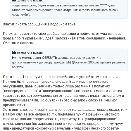
zemservis писав:
я
тогда, возможно, будет меньше возникать в вашей голове ****** идей
относительно "вырывания", "рассмотрения" и "обязывания кого-либо к
чему-либо"...
Хватит писать сообщения в подобном тоне.
По сути: посмотрите свое сообщение выше и поймете, откуда взялась
фраза про "вырывание". Идея, заложенная в том сообщении, - неверная.
Об этом и написал.
zemservis писав:
Ну, не может, совет ОБЯЗАТЬ арендатора земли заключить
доп.соглашение к договору аренды. [/b] ДАже если 200 раз примет решение
об этом....
Я это знаю. На форуме, если не ошибаюсь, я уже об этом также писал.
Пример был приведен специально для Вас и именно для этого
обсуждения, дабы объяснить только лишь различия в попытках
"непосредственного" и "опосредованного" (которое так многим хочется
усмотреть везде) регулирования отношений между властным органом и
предпринимателями. Но объяснить это оказалось сложнее, чем мог
предположить.
Хотя опять же, если вернуться к вопросу
установления нормы права
, то и
в таком случае все непросто, т.к. подобный пункт в решении местного
совета можно интерпретировать, к примеру, как "унифицированное"
волеизъявление (но адресованное в итоге все же определенному кругу
лиц - арендаторов конкретных земельных участков) местного совета-