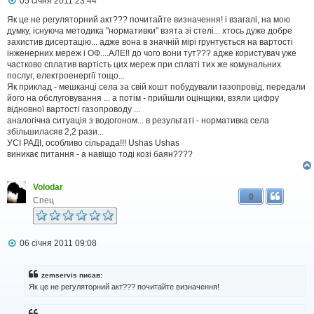
05 січня 2011 23:44
о
в
Як це не регуляторний акт??? почитайте визначення! і взагалі, на мою
і
думку, існуюча методика "нормативки" взята зі стелі... хтось дуже добре
д
захистив дисертацію... адже вона в значній мірі грунтується на вартості
о
інженерних мереж і ОФ....АЛЕ!! до чого вони тут??? адже користувач уже
м
частково сплатив вартість цих мереж при сплаті тих же комунальних
л
послуг, електроенергії тощо...
е
Як приклад - мешканці села за свій кошт побудували газопровід, передали
н
н
його на обслуговування ... а потім - прийшли оцінщики, взяли цифру
я
відновної вартості газопроводу ...
аналогічна ситуація з водогоном... в результаті - нормативка села
збільшиласяв 2,2 рази...
УСІ РАДІ, особливо сільрада!!! Ushas Ushas
виникає питання - а навіщо тоді козі баян????
Volodar
0
Спец
П
06 січня 2011 09:08
о
в
і
zemservis писав:
д
Як це не регуляторний акт??? почитайте визначення!
о
м
л