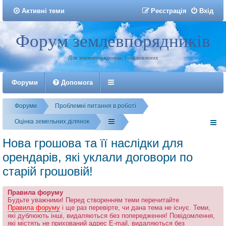
Активні теми
Р
е
є
с
т
р
а
ц
і
я
Вхід
Форум землевпорядників
Реєстрація
Для землевпорядників, і зацікавлених
Форуми
Допомога
Форуми
Проблемні питання в роботі
Оцінка земельних ділянок
Нова грошова та її наслідки для
орендарів, які уклали договори по
старій грошовій!
Правила форуму
Будьте уважними! Перед створенням теми перечитайте
Правила форуму
і ще раз перевірте, чи дана тема не існує. Теми,
які дублюють інші, видаляються без попередження! Повідомлення,
які містять не прихований адрес E-mail, видаляються без