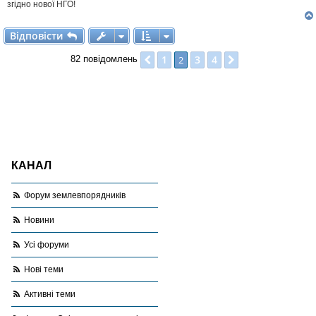
я
згідно нової НГО!
Відповісти
В
і
д
п
о
в
і
с
т
и
1
3
4
Поперед.
2
Далі
82 повідомлень
КАНАЛ
Форум землевпорядників
Новини
Усі форуми
Нові теми
Активні теми