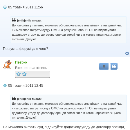
П
05 травня 2011 11:56
о
в
і
jenikjenik писав:
д
Допоможіть у питанні, можливо обговорювалось але цікавить на даний час,
о
чи можливо виграти суд у ОМС на рахунок нової НГО і не підписувати
м
додаткову угоду до договору оренди землі, чи є в когось практика з цього
л
питання. Дякую!!
е
н
н
Пошук на форумі для чого?
я
Петрик
0
Вже не початківець
П
05 травня 2011 12:45
о
в
і
jenikjenik писав:
д
Допоможіть у питанні, можливо обговорювалось але цікавить на даний час,
о
чи можливо виграти суд у ОМС на рахунок нової НГО і не підписувати
м
додаткову угоду до договору оренди землі, чи є в когось практика з цього
л
питання. Дякую!!
е
н
н
Не можливо виграти суд, підписуйте додаткову угоду до договору оренди,