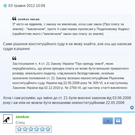
П
03 травня 2012 10:09
о
в
і
zemkov писав:
д
3* ніхто не відміняв, з закону не виключав, хоча сам закон (Про плату за
о
землю) - "виключили", проте ті самі норми прописані у Податковому Кодексі
м
(прийняттям якого і "виключили" закон про плату за землю)
л
е
н
Саме рішення конституційного суду я не можу знайти, але ось що написав
н
суддя в рішенні
я
Застосування ч. 4 ст. 21 Закону України "Про оренду землі", якою
передбачалось, що річна орендна плата не може бути меншою трикратного
розміру земельного податку, слід визнати безпідставним, оскільки
зазначене положення ст. 21 Закону визнано неконституційним Рішенням
конституційного суду України від 22.05.2008 року № 309-VI, а в наступному
Законом України від 02.12.2010 р. № 2756-VI, цю частину статті виключено
Хоча і сам розумію, що зміни до ст. 21 були внесені законом від 03.06.2008
року і аж ніяк не можли бути визнаними неконституційними 22.05.2008
zemkov
0
Спец