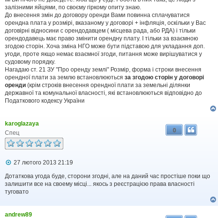
л
залізними яйцями, по своєму гіркому опиту знаю.
е
н
До внесення змін до договору оренди Вами повинна сплачуватися
н
орендна плата у розмірі, вказаному у договорі + інфляція, оскільки у Вас
я
договірні відносини с орендодавцем ( місцева рада, або РДА) і тільки
орендодавець має право змінити орендну плату. І тільки за взаємною
згодою сторін. Хоча зміна НГО може бути підставою для укладання доп.
угоди, проте якщо немає взаємної згоди, питання може вирішуватися у
судовому порядку.
Нагадаю ст. 21 ЗУ "Про оренду землі" Розмір, форма і строки внесення
орендної плати за землю встановлюються
за згодою сторін у договорі
оренди
(крім строків внесення орендної плати за земельні ділянки
державної та комунальної власності, які встановлюються відповідно до
Податкового кодексу України
karoglazaya
0
Спец
П
27 лютого 2013 21:19
о
в
Дотаткова угода буде, сторони згодні, але на даний час простіше поки що
і
залишити все на своему місці... якось з реєстрацією права власності
д
туговато
о
м
л
andrew89
е