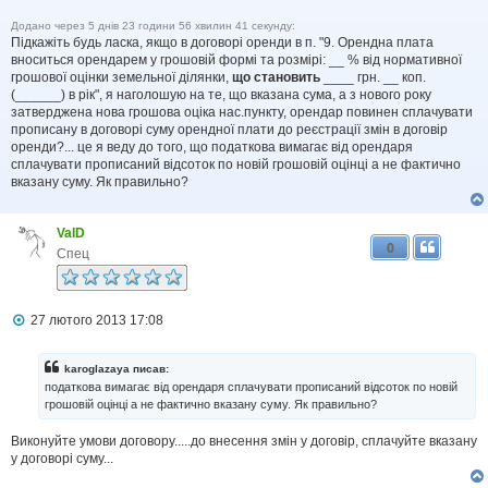
Додано через 5 днів 23 години 56 хвилин 41 секунду:
Підкажіть будь ласка, якщо в договорі оренди в п. "9. Орендна плата
вноситься орендарем у грошовій формі та розмірі: __ % від нормативної
грошової оцінки земельної ділянки,
що становить
____ грн. __ коп.
(______) в рік", я наголошую на те, що вказана сума, а з нового року
затверджена нова грошова оціка нас.пункту, орендар повинен сплачувати
прописану в договорі суму орендної плати до реєстрації змін в договір
оренди?... це я веду до того, що податкова вимагає від орендаря
сплачувати прописаний відсоток по новій грошовій оцінці а не фактично
вказану суму. Як правильно?
ValD
0
Спец
П
27 лютого 2013 17:08
о
в
і
karoglazaya писав:
д
податкова вимагає від орендаря сплачувати прописаний відсоток по новій
о
грошовій оцінці а не фактично вказану суму. Як правильно?
м
л
Виконуйте умови договору.....до внесення змін у договір, сплачуйте вказану
е
н
у договорі суму...
н
я