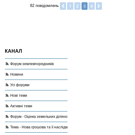
1
2
4
Поперед.
3
Далі
82 повідомлень
КАНАЛ
Форум землевпорядників
Новини
Усі форуми
Нові теми
Активні теми
Форум - Оцінка земельних ділянок
Тема - Нова грошова та її наслідки для орендарів, які уклали договори по