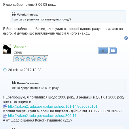
л
Якщо добре помню 3.06.08 року.
е
н
н
Volodar писав:
я
І що це за рішення Коснтитуційног суду?
Я його особисто не бачив, але суддя в рішенні одного разу послалася на
нього. Я думаю, що найближчим часом я його знайду.
Volodar
0
Спец
П
26 квітня 2012 13:28
о
в
і
Поковба писав:
д
Якщо добре помню 3.06.08 року.
о
м
ПЕрепрошую, я помилився щодо 2006 року. В редакції від 01.01.2008 року
л
вже така норма є
е
н
http://zakon2.rada.gov.ua/laws/show/161-14/ed20080101
н
А зміни мабуть були внесені на підставі - дійсно від 03.06.2008 № 309-VI
я
http://zakon2.rada.gov.ua/laws/show/309-17
А от щодо рішення Конституційного суду?