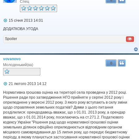
н
Спец
н
я
П
15 січня 2013 14:01
о
в
ДОДАТКОВА УГОДА
і
д
Spoiler
о
м
л
е
vovanovo
н
0
н
Молоденький(ка)
я
П
21 лютого 2013 14:12
о
в
Нормативна грошова оцінка на території села проведена у 2012 році.
і
Рішення ради про затвердження НГО прийняте у серпні 2012 року і
д
оприлюднене у вересні 2012 року. З якого року вступають в силу зміни
о
щодо справляння земельних податків? Думки з цього питання
м
розділилися: орендодавець вважає, що з 01.01. 2013 року, а орендар
л
вважає, що з 01.01.2014 року, посилаючись на ст.271.2. Податкового
е
кодексу України "Рішення рад щодо нормативної грошової оцінки
н
н
земельних ділянок офіційно оприлюднюється відповідним органом
я
місцевого самоврядування до 15 липня року, що передує бюджетному
періоду, в якому планується застосування нормативної грошової оцінки