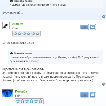
Поковба писав:
Я думаю, що найближчим часом я його знайду.
Буду вдячний...
zemkov
0
Спец
П
26 квітня 2012 22:23
о
в
і
Поковба писав:
д
Нововедення було визнано неконституційними, а в кінці 2010 року взагалі
о
були виключені з закону.
м
л
Здається ви тут щось попутали.
е
н
3* ніхто не відміняв, з закону не виключав, хоча сам закон (Про плату за
н
землю) - "виключили", проте ті самі норми прописані у Податковому
я
Кодексі (прийняттям якого і "виключили" закон про плату за землю)
Поковба
0
Спец