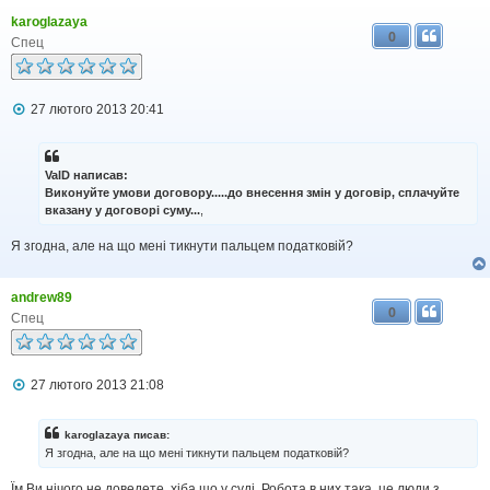
karoglazaya
0
Спец
П
27 лютого 2013 20:41
о
в
і
д
ValD написав:
о
Виконуйте умови договору.....до внесення змін у договір, сплачуйте
м
вказану у договорі суму...
,
л
е
н
Я згодна, але на що мені тикнути пальцем податковій?
н
я
andrew89
0
Спец
П
27 лютого 2013 21:08
о
в
і
karoglazaya писав:
д
Я згодна, але на що мені тикнути пальцем податковій?
о
м
Їм Ви нічого не доведете. хіба що у суді. Робота в них така, це люди з