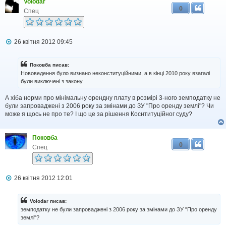
Volodar
0
Спец
П
26 квітня 2012 09:45
о
в
і
Поковба писав:
д
Нововедення було визнано неконституційними, а в кінці 2010 року взагалі
о
були виключені з закону.
м
л
А хіба норми про мінімальну орендну плату в розмірі 3-ного земподатку не
е
н
були запроваджені з 2006 року за змінами до ЗУ "Про оренду землі"? Чи
н
може я щось не про те? І що це за рішення Коснтитуційног суду?
я
Поковба
0
Спец
П
26 квітня 2012 12:01
о
в
і
Volodar писав:
д
земподатку не були запроваджені з 2006 року за змінами до ЗУ "Про оренду
о
землі"?
м