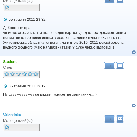
Молоденький(ка)
П
05 травня 2011 23:32
о
в
Доброго вечора!
і
чи може хтось сказати яка середня вартість(згідно тех. документацій з
д
нормативно-грошової оцінки в межах населених пунктів (Київська та
о
Житомирська області), яка вступила в дію в 2010 -2011 роках) земель
м
водного фодного (маю на увазі - ставки)? дуже чекаю відповіді!!!
л
е
н
Student
н
0
я
Спец
П
06 травня 2011 19:12
о
в
Ну дуууууууууууууже цікаве і конкретне запитання... :)
і
д
о
м
Valentinka
л
0
е
Молоденький(ка)
н
н
я