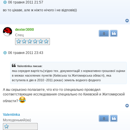
П
06 травня 2011 21:57
о
в
во то цікаве, але ж ніжто нічого і не відповів))
і
д
о
м
dexter3000
л
0
е
Спец
н
н
я
П
06 травня 2011 23:43
о
в
і
Valentinka писав:
д
яка середня вартість(згідно тех. документацій з нормативно-грошової оцінки
о
в межах населених пунктів (Київська та Житомирська області), яка
м
вступила в дію в 2010 -2011 роках) земель водного фодного
л
е
н
А вы серьезно полагаете, что кто-то специально проводил
н
соответствующие исследования специально по Киевской и Житомирской
я
области?
Valentinka
0
Молоденький(ка)