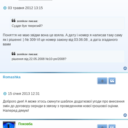
П
03 травня 2012 13:15
о
в
і
zemkov писав:
д
Суддя був тверезий?
о
м
Поняття не маю звідки вона це взяла. А дату і номер я написав таку саму
л
як і рішенні :) № 309-VI це номер закону від 03.06.08 , а дата згаданого
е
н
вами
н
я
zemkov писав:
рішення від 22.05.2008 №10-рп/2008?
Romashka
0
П
15 січня 2013 12:31
о
в
Доброго дня! А може хтось скинути шаблон додаткової угоди про внесення
і
змін до договору оернди в звязку з проведенням нової грошової оцінки.
д
Наперед дякую!
о
м
л
Поковба
е
0