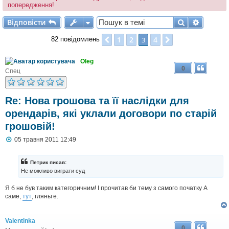
попередження!
Відповісти
Пошук
Розшир
В
і
д
п
о
в
і
с
т
и
1
2
4
Поперед.
3
Далі
82 повідомлень
Oleg
0
Спец
Re: Нова грошова та її наслідки для
орендарів, які уклали договори по старій
грошовій!
П
05 травня 2011 12:49
о
в
і
Петрик писав:
д
Не можливо виграти суд
о
м
Я б не був таким категоричним! І прочитав би тему з самого початку А
л
саме,
тут
, гляньте.
е
н
н
я
Valentinka
0