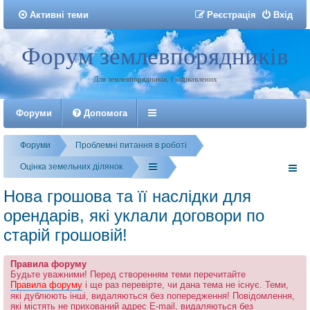
Активні теми
Р
е
є
с
т
р
а
ц
і
я
Вхід
Форум землевпорядників
Реєстрація
Для землевпорядників, і зацікавлених
Форуми
Допомога
Форуми
Проблемні питання в роботі
Оцінка земельних ділянок
Нова грошова та її наслідки для
орендарів, які уклали договори по
старій грошовій!
Правила форуму
Будьте уважними! Перед створенням теми перечитайте
Правила форуму
і ще раз перевірте, чи дана тема не існує. Теми,
які дублюють інші, видаляються без попередження! Повідомлення,
які містять не прихований адрес E-mail, видаляються без