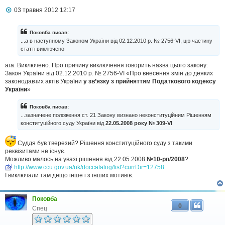
П
03 травня 2012 12:17
о
в
і
Поковба писав:
д
...а в наступному Законом України від 02.12.2010 р. № 2756-VI, цю частину
о
статті виключено
м
л
ага. Виключено. Про причину виключення говорить назва цього закону:
е
н
Закон України від 02.12.2010 р. № 2756-VI «Про внесення змін до деяких
н
законодавчих актів України
у зв’язку з прийняттям Податкового кодексу
я
України
»
Поковба писав:
...зазначене положення ст. 21 Закону визнано неконституційним Рішенням
конституційного суду України від
22.05.2008 року № 309-VI
Суддя був тверезий? Рішення конституційного суду з такими
реквізитами не існує.
Можливо малось на увазі рішення від 22.05.2008
№10-рп/2008
?
http://www.ccu.gov.ua/uk/doccatalog/list?currDir=12758
І виключали там дещо інше і з інших мотивів.
Поковба
0
Спец