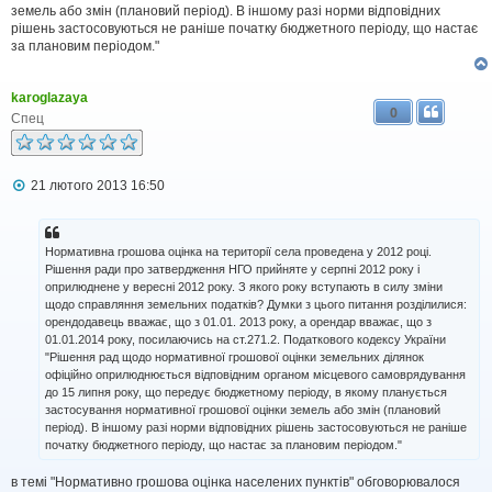
земель або змін (плановий період). В іншому разі норми відповідних
рішень застосовуються не раніше початку бюджетного періоду, що настає
за плановим періодом."
karoglazaya
0
Спец
П
21 лютого 2013 16:50
о
в
і
д
Нормативна грошова оцінка на території села проведена у 2012 році.
о
Рішення ради про затвердження НГО прийняте у серпні 2012 року і
м
оприлюднене у вересні 2012 року. З якого року вступають в силу зміни
л
щодо справляння земельних податків? Думки з цього питання розділилися:
е
н
орендодавець вважає, що з 01.01. 2013 року, а орендар вважає, що з
н
01.01.2014 року, посилаючись на ст.271.2. Податкового кодексу України
я
"Рішення рад щодо нормативної грошової оцінки земельних ділянок
офіційно оприлюднюється відповідним органом місцевого самоврядування
до 15 липня року, що передує бюджетному періоду, в якому планується
застосування нормативної грошової оцінки земель або змін (плановий
період). В іншому разі норми відповідних рішень застосовуються не раніше
початку бюджетного періоду, що настає за плановим періодом."
в темі "Нормативно грошова оцінка населених пунктів" обговорювалося