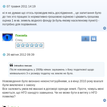
П
07 травня 2011 14:19
о
в
ні я не думаю що хтось проводив якісь дослідження.., це запитання було
і
до тих хто працює із нормативно-грошовою оцінкою і цікавить грошова
д
оцінка 1 м кв. земель водного фонду (в буль-якому населеному пункті) -
о
потрібно для порівняння.
м
л
е
Поковба
н
0
н
Спец
я
П
26 квітня 2012 09:39
о
в
і
intradco писав:
д
Після нововведень у 2008р ніяких зауважень з боку податкової щодо
о
мінімального 3-х розміру податку на землю не було.
м
л
Нововедення було визнано неконституційними, а в кінці 2010 року взагалі
е
н
були виключені з закону.
н
Все залежить умов які вказані в договорі оренди землі. Проте, чомусь мені
я
кажеться, що НГО занадто завишена. Чи не може бути в витягу з НГО
помилка?