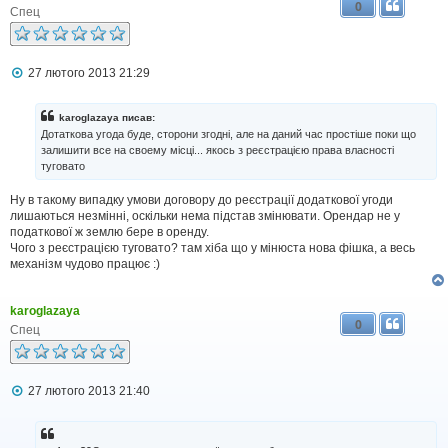
0
н
Спец
н
я
П
27 лютого 2013 21:29
о
в
і
karoglazaya писав:
д
Дотаткова угода буде, сторони згодні, але на даний час простіше поки що
о
залишити все на своему місці... якось з реєстрацією права власності
м
туговато
л
е
н
Ну в такому випадку умови договору до реєстрації додаткової угоди
н
лишаються незмінні, оскільки нема підстав змінювати. Орендар не у
я
податкової ж землю бере в оренду.
Чого з реєстрацією туговато? там хіба що у мінюста нова фішка, а весь
механізм чудово працює :)
karoglazaya
0
Спец
П
27 лютого 2013 21:40
о
в
і
д