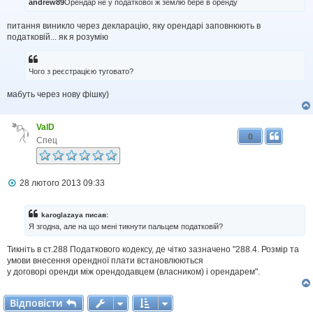
andrew89
Орендар не у податкової ж землю бере в оренду
о
м
питання виникло через декларацію, яку орендарі заповнюють в
л
податковій... як я розумію
е
н
н
я
Чого з реєстрацією туговато?
мабуть через нову фішку)
ValD
0
Спец
П
28 лютого 2013 09:33
о
в
і
karoglazaya писав:
д
Я згодна, але на що мені тикнути пальцем податковій?
о
м
Тикніть в ст.288 Податкового кодексу, де чітко зазначено "288.4. Розмір та
л
умови внесення орендної плати встановлюються
е
н
у договорі оренди між орендодавцем (власником) і орендарем".
н
я
Відповісти
В
і
д
п
о
в
і
с
т
и