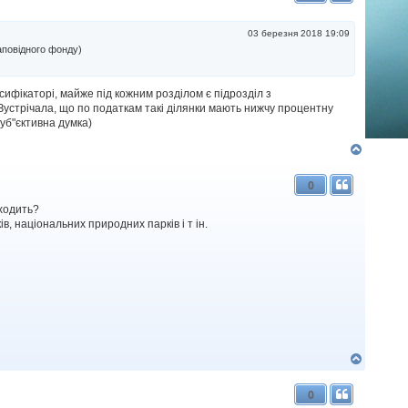
р
и
03 березня 2018 19:09
аповідного фонду)
сифікаторі, майже під кожним розділом є підрозділ з
устрічала, що по податкам такі ділянки мають нижчу процентну
суб"єктивна думка)
Д
о
г
0
о
р
иходить?
и
в, національних природних парків і т ін.
Д
о
г
0
о