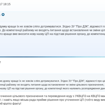
17 18:15
:
 думку краще їх не зовсім сліпо дотримуватися. Згідно ЗУ "Про ДЗК", відомості
 До компетенції райзему не входять питання щодо встановлення чи зміни ціл
 то краще вже вносити нову назву ЦП на підставі рішення органу, до компете
7
мою думку краще їх не зовсім сліпо дотримуватися. Згідно ЗУ "Про ДЗК", відомості про
енції райзему не входять питання щодо встановлення чи зміни цільового призначення, 
назву ЦП на підставі рішення органу, до компетенції якого належить розпорядження д
 уточнення цільового призначення та переведення коду з УКВЦПЗ на КВЦПЗ має
сті. і навіть якщо міська рада прийме рішення про уточнення ЦП (тобто виду в
ий кругпо факту!