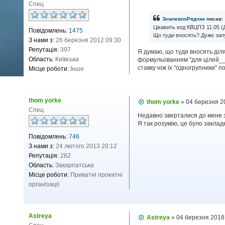
о
Спец
в
і
ЗемлевпоРядчик
писав:
д
Цікавить код КВЦПЗ 11.05 (
Повідомлень:
1475
о
Що туди вносять? Дуже запу
м
З нами з:
26 березня 2012 09:30
л
Репутація:
397
Я думаю, що туди вносять діля
е
н
Область:
Київська
формульованням "для цілей___
н
ставку ніж їх "одногрупники" п
Місце роботи:
Інше
я
thom yorke
П
thom yorke
»
04 березня 2
о
Спец
в
Недавно зверталися до мене з
і
Я так розумію, це було заклад
д
Повідомлень:
746
о
м
З нами з:
24 лютого 2013 20:12
л
Репутація:
282
е
н
Область:
Закарпатська
н
Місце роботи:
Приватні проектні
я
організації
Astreya
П
Astreya
»
04 березня 2018
о