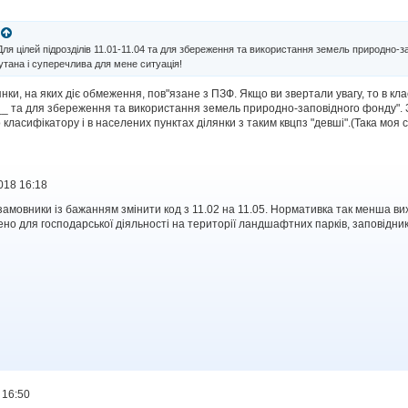
Для цілей підрозділів 11.01-11.04 та для збереження та використання земель природно-з
тана і суперечлива для мене ситуація!
нки, на яких діє обмеження, пов"язане з ПЗФ. Якщо ви звертали увагу, то в кла
 та для збереження та використання земель природно-заповідного фонду". З
о класифікатору і в населених пунктах ділянки з таким квцпз "девші".(Така моя 
018 16:18
амовники із бажанням змінити код з 11.02 на 11.05. Нормативка так менша в
ено для господарської діяльності на території ландшафтних парків, заповідникі
 16:50