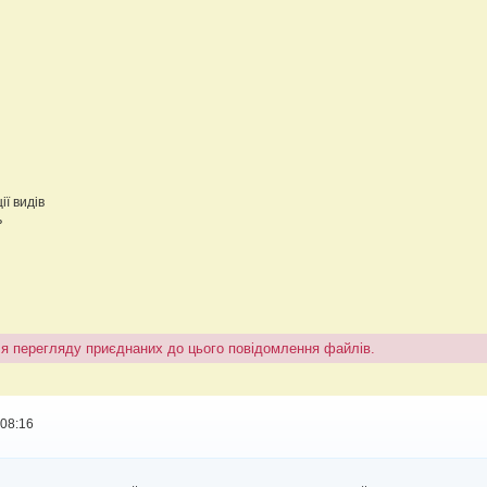
ї видів
ь
ля перегляду приєднаних до цього повідомлення файлів.
 08:16