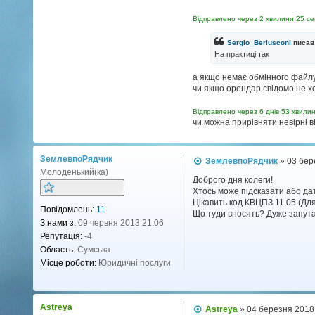
Відправлено через 2 хвилини 25 се
Sergio_Berlusconi
писав
На практиці так
а якщо немає обмінного файлу 
чи якщо орендар свідомо не хо
Відправлено через 6 днів 53 хвилин
чи можна прирівняти невірні в
ЗемлевпоРядчик
П
ЗемлевпоРядчик
»
03 бер
о
Молоденький(ка)
в
Доброго дня колеги!
і
Хтось може підсказати або д
д
Цікавить код КВЦПЗ 11.05 (Дл
Повідомлень:
11
о
Що туди вносять? Дуже запута
м
З нами з:
09 червня 2013 21:06
л
Репутація:
-4
е
н
Область:
Сумська
н
Місце роботи:
Юридичні послуги
я
Astreya
П
Astreya
»
04 березня 2018