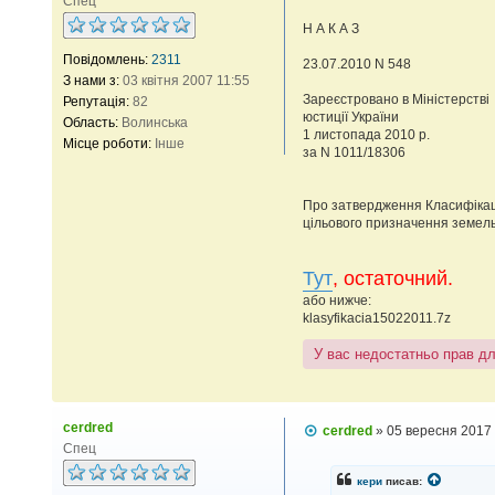
Спец
і
д
Н А К А З
о
м
Повідомлень:
2311
23.07.2010 N 548
л
З нами з:
03 квітня 2007 11:55
е
Зареєстровано в Міністерстві
Репутація:
82
н
н
юстиції України
Область:
Волинська
я
1 листопада 2010 р.
Місце роботи:
Інше
за N 1011/18306
Про затвердження Класифікаці
цільового призначення земел
Тут
, остаточний.
або нижче:
klasyfikacia15022011.7z
У вас недостатньо прав д
cerdred
П
cerdred
»
05 вересня 2017
о
Спец
в
і
кери
писав:
д