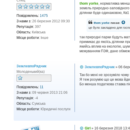
Спец
в
thom yorke
, нормативка менша
і
земель природно-заповідного ф
д
ділянки буде одинаковою, Кв1 
Повідомлень:
1475
о
м
З нами з:
26 березня 2012 09:30
thom yorke
писав:
л
Репутація:
397
це було закладено для госпо
е
н
Область:
Київська
н
так природні парки будуть мат
Місце роботи:
Інше
я
примикає до якоїсь ділянки пр
якийсь вплив на екологію, шум,
межуванням ПЗФ, дане обмежен
ЗемлевпоРядчик
П
ЗемлевпоРядчик
»
06 бер
о
Молоденький(ка)
в
Так бо мені не зрозуміло чому
і
Я теж розумію що це мова йде 
д
Бо менша податкова ставка піс
Повідомлень:
11
о
м
З нами з:
09 червня 2013 21:06
л
Репутація:
-4
е
н
Область:
Сумська
н
Місце роботи:
Юридичні послуги
я
П
Girl
»
16 березня 2018 13: