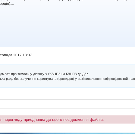
рція)....
стопада 2017 18:07
ідомості про земельну ділянку з УКВЦПЗ на КВЦПЗ до ДЗК.
ька рада без залучення користувача (орендаря) у разі виявлення невідповідностей. напр
ля перегляду приєднаних до цього повідомлення файлів.