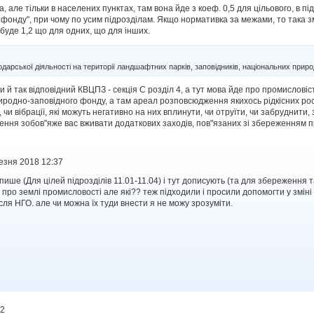
, але тільки в населених пунктах, там вона йде з коеф. 0,5 для цільового, в 
онду", при чому по усим підрозділам. Якщо нормативка за межами, то така змі
буде 1,2 що для одних, що для інших.
дарської діяльності на території ландшафтних парків, заповідників, національних природн
и й так відповідний КВЦПЗ - секція С розділ 4, а тут мова йде про промислові
иродно-заповідного фонду, а там ареал розповсюдження якихось рідкісних росл
 чи вібрації, які можуть негативно на них вплинути, чи отруїти, чи забруднити,
ня зобов"яже вас вживати додаткових заходів, пов"язаних зі збереженням п
езня 2018 12:37
 пише (Для цілей підрозділів 11.01-11.04) і тут дописують (та для збереженн
про землі промисловості але які?? теж підходили і просили допомогти у зміні к
ля НГО. але чи можна їх туди внести я не можу зрозуміти.
42