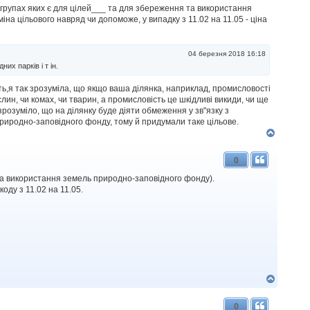
р
підгрупах яких є для цілей___ та для збереження та використання
и
на цільового навряд чи допоможе, у випадку з 11.02 на 11.05 - ціна
04 березня 2018 16:18
их парків і т ін.
сть,я так зрозуміла, що якщо ваша ділянка, наприклад, промисловості
ин, чи комах, чи тварин, а промисловість це шкідливі викиди, чи ще
 зрозуміло, що на ділянку буде діяти обмеження у зв"язку з
риродно-заповідного фонду, тому й придумали таке цільове.
Д
о
г
0
о
р
я та використання земель природно-заповідного фонду).
и
оду з 11.02 на 11.05.
Д
о
г
0
о