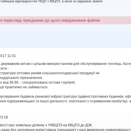
 таблицею відповідностей УКЦП з КВЦПЗ. в мене не відкриває файли
ля перегляду приєднаних до цього повідомлення файлів.
2017 11:01
им державним актом з цільови використанням для обслуговування теплиць. Катег
сити -
труктури оптових ринків сільськогосподарської продукції чи
сподарського призначення.
 код 46.90. - спеціалізована оптова торгівля.
ції практично не займається.
луговування будівель ринкової інфраструктури (адміністративних будинків, офі
ня підприємницької та іншої діяльності, пов’язаної з отриманням прибутку). 
23:18
омості про земельну ділянку з УКВЦПЗ на КВЦПЗ до ДЗК.
 рада без залучення користувача (орендаря) у разі виявлення невідповідностей