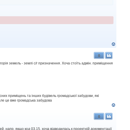
Д
о
г
0
о
р
орія земель - землі с/г призначення. Хоча стоїть адмін. приміщення
и
сних приміщень та інших будівель громадської забудови, які
але це вже громадська забудова
Д
о
г
0
о
р
и
. напр, якщо код 03.15, хоча відводилась к проектній документації