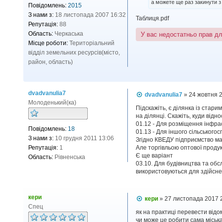
а можете ще раз закинути з
Повідомлень:
2015
о
м
З нами з:
18 листопада 2007 16:32
Таблиця.pdf
л
Репутація:
88
е
н
Область:
Черкаська
У вас недостатньо прав д
н
Місце роботи:
Територіальний
я
відділ земельних ресурсів(місто,
район, область)
dvadvanulia7
П
dvadvanulia7
»
24 жовтня 
о
Молоденький(ка)
в
Підскажіть, є ділянка із стар
і
на ділянці. Скажіть, куди відно
д
01.12 - Для розміщення інфрас
Повідомлень:
18
о
01.13 - Для іншого сільського
м
З нами з:
10 грудня 2011 13:06
Згідно КВЕДУ підприємство має
л
Репутація:
1
Але торгівльою оптової продук
е
Є ще варіант
н
Область:
Рівненська
н
03.10. Для будівництва та обс
я
використовуються для здійснен
кери
П
кери
»
27 листопада 2017 
о
Спец
в
як на практиці перевести від
і
чи може це робити сама міська