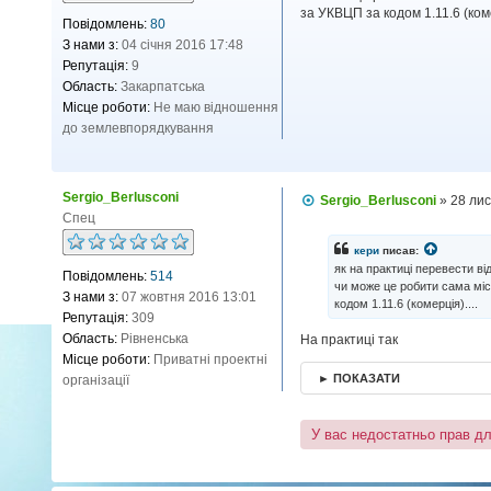
д
за УКВЦП за кодом 1.11.6 (коме
Повідомлень:
80
о
м
З нами з:
04 січня 2016 17:48
л
Репутація:
9
е
н
Область:
Закарпатська
н
Місце роботи:
Не маю відношення
я
до землевпорядкування
Sergio_Berlusconi
П
Sergio_Berlusconi
»
28 ли
о
Спец
в
і
кери
писав:
д
як на практиці перевести в
Повідомлень:
514
о
чи може це робити сама міс
м
З нами з:
07 жовтня 2016 13:01
кодом 1.11.6 (комерція)....
л
Репутація:
309
е
н
Область:
Рівненська
На практиці так
н
Місце роботи:
Приватні проектні
я
► ПОКАЗАТИ
організації
У вас недостатньо прав д