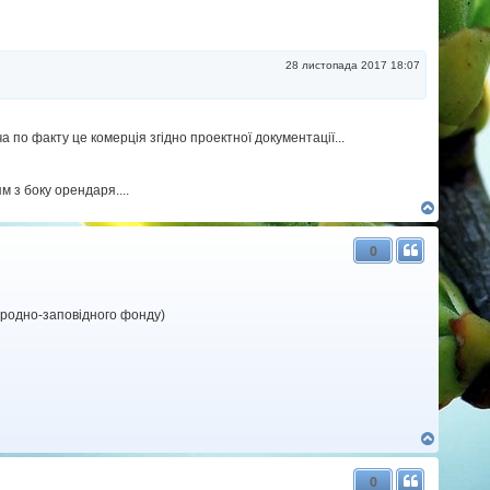
28 листопада 2017 18:07
 по факту це комерція згідно проектної документації...
м з боку орендаря....
Д
о
г
0
о
р
и
риродно-заповідного фонду)
Д
о
г
0
о