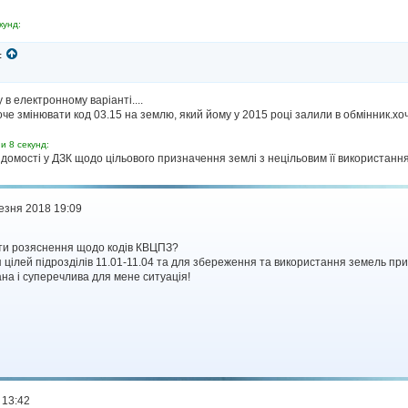
кунд:
:
в електронному варіанті....
че змінювати код 03.15 на землю, який йому у 2015 році залили в обмінник.хоча
и 8 секунд:
ідомості у ДЗК щодо цільового призначення землі з нецільовим її використання
езня 2018 19:09
ати розяснення щодо кодів КВЦПЗ?
я цілей підрозділів 11.01-11.04 та для збереження та використання земель п
на і суперечлива для мене ситуація!
 13:42