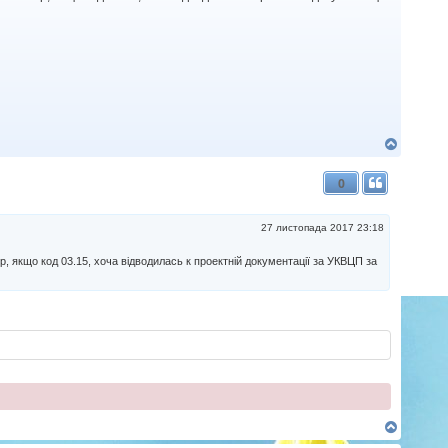
Д
о
г
0
о
р
и
27 листопада 2017 23:18
, якщо код 03.15, хоча відводилась к проектній документації за УКВЦП за
Д
о