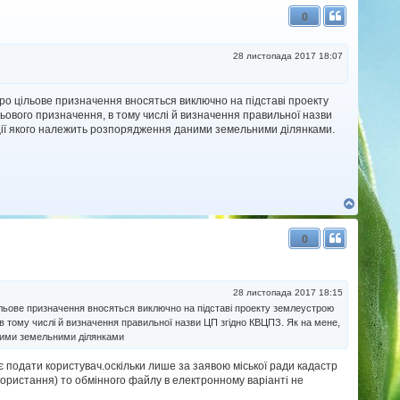
г
0
о
р
и
28 листопада 2017 18:07
 про цільове призначення вносяться виключно на підставі проекту
ьового призначення, в тому числі й визначення правильної назви
нції якого належить розпорядження даними земельними ділянками.
Д
о
г
0
о
р
и
28 листопада 2017 18:15
 цільове призначення вносяться виключно на підставі проекту землеустрою
в тому числі й визначення правильної назви ЦП згідно КВЦПЗ. Як на мене,
аними земельними ділянками
 подати користувач.оскільки лише за заявою міської ради кадастр
икористання) то обмінного файлу в електронному варіанті не