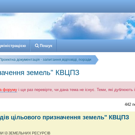
д
м
і
н
і
с
т
р
а
ц
і
є
ю
Пошук
Проектна документація - запитання,відповіді, поради
значення земель" КВЦПЗ
а форуму
і ще раз перевірте, чи дана тема не існує. Теми, які дублюють
к
озширений пошук
442 
идів цільового призначення земель" КВЦПЗ
НИ ІЗ ЗЕМЕЛЬНИХ РЕСУРСІВ