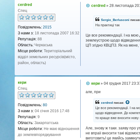
cerdred
П
cerdred
»
28 листопада 20
о
Спец
в
і
Sergio_Berlusconi
писав
д
На практиці так
Повідомлень:
2015
о
м
З нами з:
18 листопада 2007 16:32
Це все рекомендації. І на мою
л
Репутація:
88
землеустрою щодо відведення.
е
н
Область:
Черкаська
ЦП згідно КВЦПЗ. Як на мене,
н
Місце роботи:
Територіальний
я
відділ земельних ресурсів(місто,
район, область)
кери
П
кери
»
04 грудня 2017 23:3
о
Спец
в
але, при
і
д
cerdred
писав:
Повідомлень:
80
о
Це все рекомендації. І на 
м
З нами з:
04 січня 2016 17:48
щодо відведення. До компет
л
Репутація:
9
то краще вже вносити нову 
е
н
Область:
Закарпатська
н
Але, знову ж таки. заяву про
Місце роботи:
Не маю відношення
я
не впраіі вносити такі відомо
до землевпорядкування
виготовить! це якийсь замкнут