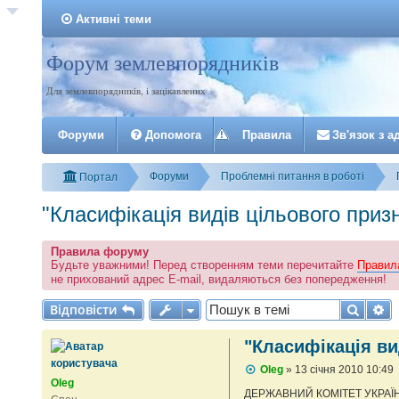
Активні теми
Форум землевпорядників
Реєстрація
Для землевпорядників, і зацікавлених
Форуми
Допомога
Правила
З
в
'
я
з
о
к
з
а
Форуми
Проблемні питання в роботі
Портал
"Класифікація видів цільового при
Правила форуму
Будьте уважними! Перед створенням теми перечитайте
Правил
не прихований адрес E-mail, видаляються без попередження!
Відповісти
Пошу
Р
В
і
д
п
о
в
і
с
т
и
"Класифікація в
П
Oleg
»
13 січня 2010 10:49
о
Oleg
в
ДЕРЖАВНИЙ КОМІТЕТ УКРАЇ