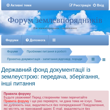
Активні теми
Р
е
є
с
т
р
а
ц
і
я
Вхід
Форум землевпорядників
Реєстрація
Для землевпорядників, і зацікавлених
Форуми
Допомога
Форуми
Проблемні питання в роботі
Проектна документація - запитання,відповіді, поради
Державний фонд документації із
землеустрою: передача, зберігання,
інші питання
Правила форуму
Будьте уважними! Перед створенням теми перечитайте
Правила форуму
і ще раз перевірте, чи дана тема не існує. Теми,
які дублюють інші, видаляються без попередження! Повідомлення,
які містять не прихований адрес E-mail, видаляються без