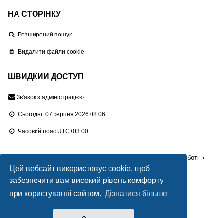
НА СТОРІНКУ
Розширений пошук
Видалити файли cookie
ШВИДКИЙ ДОСТУП
З
в
'
я
з
о
к
з
а
д
м
і
н
і
с
т
р
а
ц
і
є
ю
Сьогодні: 07 серпня 2026 08:06
Часовий пояс
UTC+03:00
Перейти :
Портал
Форуми
Проблемні питання в роботі
Цей вебсайт використовує cookie, щоб
Проектна документація - запитання,відповіді, поради
забезпечити вам високий рівень комфорту
Працює на
phpBB
® Forum Software © phpBB Limited
при користуванні сайтом.
Дізнатися більше
Український переклад © 2005-2020
Українська підтримка phpBB