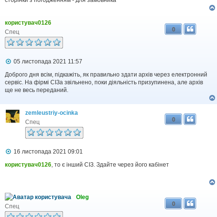
користувач0126
0
Спец
П
05 листопада 2021 11:57
о
в
Доброго дня всім, підкажіть, як правильно здати архів через електронний
і
сервіс. На фірмі СІЗа звільнено, поки діяльність призупинена, але архів
д
ще не весь переданий.
о
м
л
zemleustriy-ocinka
е
0
н
Спец
н
я
П
16 листопада 2021 09:01
о
в
користувач0126
, то є інший СІЗ. Здайте через його кабінет
і
д
о
м
Oleg
л
0
е
Спец
н