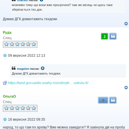
ОльгаО
писав:
д
можливо тому що вони вже просрочені? там же місяць чи щось таке
о
зберігається тех.док.
м
л
Думаю ДГК довантажить техдоки.
е
н
н
я
Руда
2
Спец
П
09 вересня 2022 12:13
о
в
і
magalon
писав:
д
Думаю ДГК довантажить техдоки.
о
м
https://land.gov.ua/do-uvahy-rozrobnyki ... ustroiu-6/
л
е
н
н
ОльгаО
я
0
Спец
П
16 вересня 2022 09:35
о
в
народ, то що там по архіву? Вже можна закидати? Я закінула дві на пробу