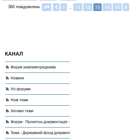
я
Сторінка
13
з
15
1
11
12
14
15
Поперед.
13
Далі
360 повідомлень
…
КАНАЛ
Форум землевпорядників
Новини
Усі форуми
Нові теми
Активні теми
Форум - Проектна документація - запитання,відповіді, поради
Тема - Державний фонд документації із землеустрою: передача, зберіга