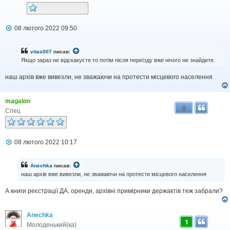
П
08 лютого 2022 09:50
о
в
і
vitas007
писав:
д
Якщо зараз не відскакуєте то потім після переїзду вже нічого не знайдете.
о
м
наш архів вже вивезли, не зважаючи на протести місцевого населення
л
е
н
н
magalon
я
0
Спец
П
08 лютого 2022 10:17
о
в
і
Anechka
писав:
д
наш архів вже вивезли, не зважаючи на протести місцевого населення
о
м
А книги реєстрації ДА, оренди, архівні примірники держактів теж забрали?
л
е
н
н
Anechka
я
1
Молоденький(ка)