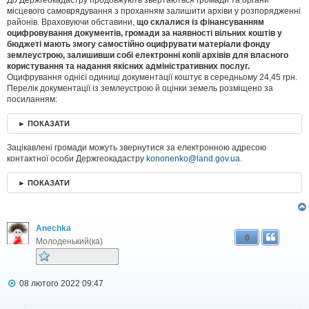
До Держгеокадастру продовжують звертаються громади та органи
місцевого самоврядування з проханням залишити архіви у розпорядженні
районів. Враховуючи обставини,
що склалися із фінансуванням
оцифровування документів, громади за наявності вільних коштів у
бюджеті мають змогу самостійно оцифрувати матеріали фонду
землеустрою, залишивши собі електронні копії архівів для власного
користування та надання якісних адміністративних послуг.
Оцифрування однієї одиниці документації коштує в середньому 24,45 грн.
Перелік документації із землеустрою й оцінки земель розміщено за
посиланням:
► ПОКАЗАТИ
Зацікавлені громади можуть звернутися за електронною адресою
контактної особи Держгеокадастру
kononenko@land.gov.ua
.
► ПОКАЗАТИ
Anechka
0
Молоденький(ка)
П
08 лютого 2022 09:47
о
в