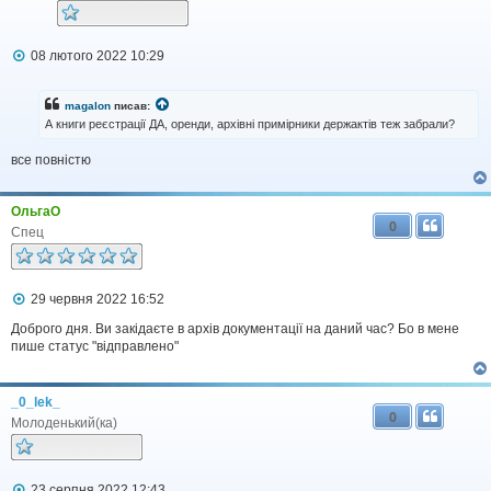
П
08 лютого 2022 10:29
о
в
і
magalon
писав:
д
А книги реєстрації ДА, оренди, архівні примірники держактів теж забрали?
о
м
все повністю
л
е
н
н
ОльгаО
я
0
Спец
П
29 червня 2022 16:52
о
в
Доброго дня. Ви закідаєте в архів документації на даний час? Бо в мене
і
пише статус "відправлено"
д
о
м
_0_lek_
л
0
е
Молоденький(ка)
н
н
я
П
23 серпня 2022 12:43