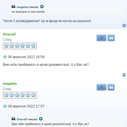
в
і
magalon
писав:
д
не вказано в постанові.
о
м
"після її затвердження" це ж вроді як натяк на рішення
л
е
н
н
ОльгаО
я
0
Спец
П
06 вересня 2022 16:59
о
в
Вже ніби приймають в архів документації. А у Вас як?
і
д
о
м
magalon
л
0
е
Спец
н
н
я
П
06 вересня 2022 17:57
о
в
і
ОльгаО
писав:
д
Вже ніби приймають в архів документації. А у Вас як?
о