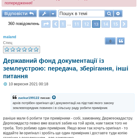
попередження!
Відповісти
Пошук
Розшир
В
і
д
п
о
в
і
с
т
и
Сторінка
13
з
15
1
11
12
14
15
Поперед.
13
Далі
360 повідомлень
…
maland
0
Спец
Державний фонд документації із
землеустрою: передача, зберігання, інші
питання
П
10 вересня 2021 00:18
о
в
і
zuckur199122
писав:
д
архів потрібен оригінал цієї документації.на підставі якого закону
о
землевпорядник повинен і в сільську раду робити примірник
м
л
раніше мали б робити три примірники - собі, замовнику, Держгеокадастру.
е
н
Дергеоккдастр певно вже взагалі забив на той архів, нам також того не
н
треба. Того робимо один примірник. Якщо вони так хочуть оригінал - то
я
віддайте їм оригінал і зробіть ще один примірник і доставте туди копію
сторінки з погодженням - для замовника