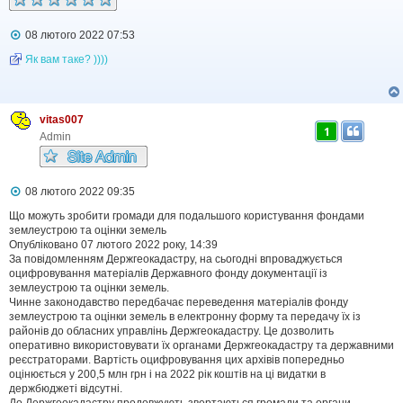
н
я
П
08 лютого 2022 07:53
о
в
Як вам таке? ))))
і
д
о
м
vitas007
л
1
е
Admin
н
н
я
П
08 лютого 2022 09:35
о
в
Що можуть зробити громади для подальшого користування фондами
і
землеустрою та оцінки земель
д
Опубліковано 07 лютого 2022 року, 14:39
о
За повідомленням Держгеокадастру, на сьогодні впроваджується
м
оцифровування матеріалів Державного фонду документації із
л
землеустрою та оцінки земель.
е
Чинне законодавство передбачає переведення матеріалів фонду
н
н
землеустрою та оцінки земель в електронну форму та передачу їх із
я
районів до обласних управлінь Держгеокадастру. Це дозволить
оперативно використовувати їх органами Держгеокадастру та державними
реєстраторами. Вартість оцифровування цих архівів попередньо
оцінюється у 200,5 млн грн і на 2022 рік коштів на ці видатки в
держбюджеті відсутні.