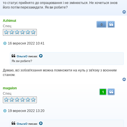
і
то статус прийнято до опрацювання і не змінюється. Не хочеться знов
д
його потім перезакидати. Як ви робите?
о
м
л
Azhimut
е
0
н
Спец
н
я
П
16 вересня 2022 10:41
о
в
і
ОльгаО
писав:
д
Як ви робите?
о
м
Думаю, всі зобов'язання можна помножити на нуль у зв'язку з воєнним
л
станом.
е
н
н
я
magalon
1
Спец
П
19 вересня 2022 13:20
о
в
і
ОльгаО
писав:
д