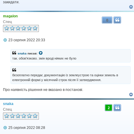
д
закидати.
о
м
л
magalon
е
0
н
Спец
н
я
П
23 серпня 2022 20:33
о
в
і
snaka
писав:
д
так. обов'язково. змін вроді ніяких не було
о
м
л
е
безоплатно передає документацію із землеустрою та оцінки земель в
н
електронній формі у місячний строк після її затвердження.
н
я
Про наявність рішення не вказано в постанові.
snaka
2
Спец
П
25 серпня 2022 08:28
о