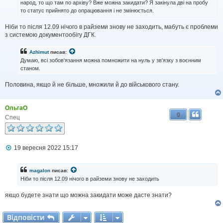
народ, то що там по архіву? Вже можна закидати? Я закінула дві на пробу
о
то статус прийнято до опрацювання і не змінюється.
м
л
Ніби то після 12.09 нічого в райземи знову не заходить, мабуть є проблеми
е
н
з системою документообігу ДГК.
н
я
Azhimut
писав:
Думаю, всі зобов'язання можна помножити на нуль у зв'язку з воєнним
станом.
Половина, якщо й не більше, множили й до військового стану.
ОльгаО
0
Спец
П
19 вересня 2022 15:17
о
в
і
magalon
писав:
д
Ніби то після 12.09 нічого в райземи знову не заходить
о
м
якщо будете знати що можна закидати може дасте знати?
л
е
н
Відповісти
В
і
д
п
о
в
і
с
т
и
н