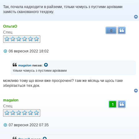
м
Так, почала надходити в райземи, тільки чомусь з пустими архівами
л
замість сканованого техдоку.
е
н
н
я
ОльгаО
0
Спец
П
06 вересня 2022 18:02
о
в
і
magalon
писав:
д
тільки чомусь з пустими архівами
о
м
можливо тому що вони вже просрочені? там же місяць чи щось таке
л
зберігається тех.док.
е
н
н
я
magalon
1
Спец
П
07 вересня 2022 07:35
о
в
і