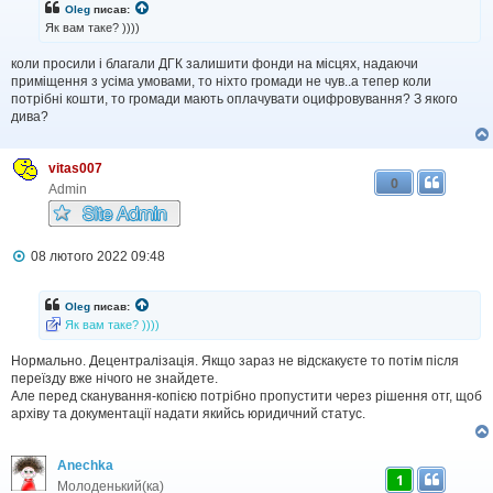
і
Oleg
писав:
д
Як вам таке? ))))
о
м
коли просили і благали ДГК залишити фонди на місцях, надаючи
л
приміщення з усіма умовами, то ніхто громади не чув..а тепер коли
е
н
потрібні кошти, то громади мають оплачувати оцифровування? З якого
н
дива?
я
vitas007
0
Admin
П
08 лютого 2022 09:48
о
в
і
Oleg
писав:
д
Як вам таке? ))))
о
м
Нормально. Децентралізація. Якщо зараз не відскакуєте то потім після
л
переїзду вже нічого не знайдете.
е
н
Але перед сканування-копією потрібно пропустити через рішення отг, щоб
н
архіву та документації надати якийсь юридичний статус.
я
Anechka
1
Молоденький(ка)