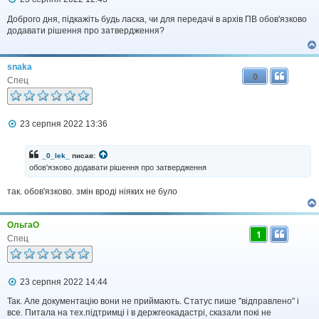
о
в
Доброго дня, підкажіть будь ласка, чи для передачі в архів ПВ обов'язково
і
додавати рішення про затвердження?
д
о
м
snaka
л
0
е
Спец
н
н
я
П
23 серпня 2022 13:36
о
в
і
_0_lek_
писав:
д
обов'язково додавати рішення про затвердження
о
м
так. обов'язково. змін вроді ніяких не було
л
е
н
н
ОльгаО
я
1
Спец
П
23 серпня 2022 14:44
о
в
Так. Але документацію вони не приймають. Статус пише "відправлено" і
і
все. Питала на тех.підтримці і в держгеокадастрі, сказали покі не