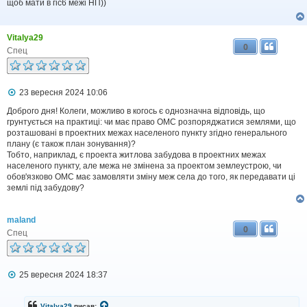
і
щоб мати в гіс6 межі НП))
д
о
м
Vitalya29
л
0
е
Спец
н
н
я
П
23 вересня 2024 10:06
о
в
Доброго дня! Колеги, можливо в когось є однозначна відповідь, що
і
грунтується на практиці: чи має право ОМС розпоряджатися землями, що
д
розташовані в проектних межах населеного пункту згідно генерального
о
плану (є також план зонування)?
м
Тобто, наприклад, є проекта житлова забудова в проектних межах
л
населеного пункту, але межа не змінена за проектом землеустрою, чи
е
обов'язково ОМС має замовляти зміну меж села до того, як передавати ці
н
н
землі під забудову?
я
maland
0
Спец
П
25 вересня 2024 18:37
о
в
і
Vitalya29
писав: