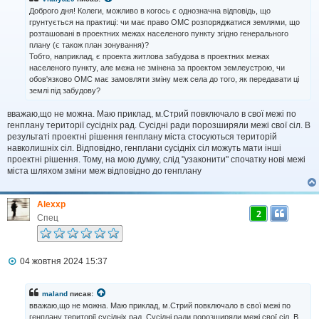
д
Доброго дня! Колеги, можливо в когось є однозначна відповідь, що
о
грунтується на практиці: чи має право ОМС розпоряджатися землями, що
м
розташовані в проектних межах населеного пункту згідно генерального
л
плану (є також план зонування)?
е
н
Тобто, наприклад, є проекта житлова забудова в проектних межах
н
населеного пункту, але межа не змінена за проектом землеустрою, чи
я
обов'язково ОМС має замовляти зміну меж села до того, як передавати ці
землі під забудову?
вважаю,що не можна. Маю приклад, м.Стрий повключало в свої межі по
генплану території сусідніх рад. Сусідні ради порозширяли межі свої сіл. В
результаті проектні рішення генплану міста стосуються територій
навколишніх сіл. Відповідно, генплани сусідніх сіл можуть мати інші
проектні рішення. Тому, на мою думку, слід "узаконити" спочатку нові межі
міста шляхом зміни меж відповідно до генплану
Alexxp
2
Спец
П
04 жовтня 2024 15:37
о
в
і
maland
писав:
д
вважаю,що не можна. Маю приклад, м.Стрий повключало в свої межі по
о
генплану території сусідніх рад. Сусідні ради порозширяли межі свої сіл. В