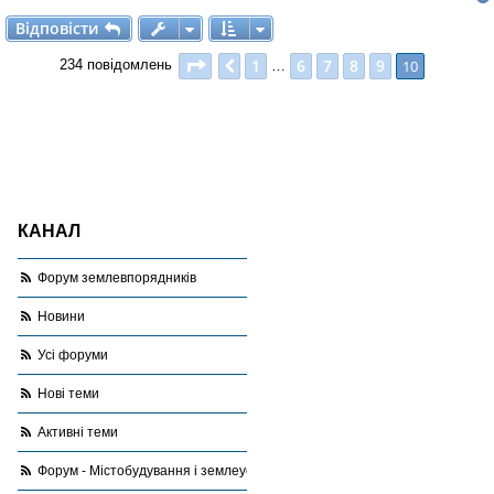
Відповісти
В
і
д
п
о
в
і
с
т
и
Сторінка
10
з
10
1
6
7
8
9
Поперед.
10
234 повідомлень
…
КАНАЛ
Форум землевпорядників
Новини
Усі форуми
Нові теми
Активні теми
Форум - Містобудування і землеустрій