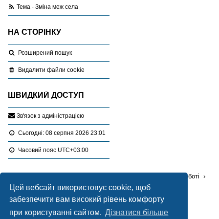
Тема - Зміна меж села
НА СТОРІНКУ
Розширений пошук
Видалити файли cookie
ШВИДКИЙ ДОСТУП
З
в
'
я
з
о
к
з
а
д
м
і
н
і
с
т
р
а
ц
і
є
ю
Сьогодні: 08 серпня 2026 23:01
Часовий пояс
UTC+03:00
Перейти :
Портал
Форуми
Проблемні питання в роботі
Цей вебсайт використовує cookie, щоб
Містобудування і землеустрій
забезпечити вам високий рівень комфорту
Працює на
phpBB
® Forum Software © phpBB Limited
при користуванні сайтом.
Дізнатися більше