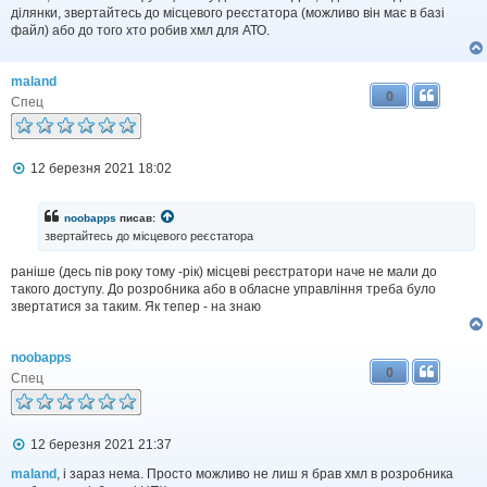
і
ділянки, звертайтесь до місцевого реєстатора (можливо він має в базі
д
файл) або до того хто робив хмл для АТО.
о
м
л
maland
е
0
н
Спец
н
я
П
12 березня 2021 18:02
о
в
і
noobapps
писав:
д
звертайтесь до місцевого реєстатора
о
м
раніше (десь пів року тому -рік) місцеві реєстратори наче не мали до
л
такого доступу. До розробника або в обласне управління треба було
е
н
звертатися за таким. Як тепер - на знаю
н
я
noobapps
0
Спец
П
12 березня 2021 21:37
о
в
maland
, і зараз нема. Просто можливо не лиш я брав хмл в розробника