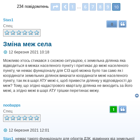
Сторінка
10
з
10
1
6
7
8
9
Поперед.
10
234 повідомлень
…
Stas1
0
Спец
Зміна меж села
П
12 березня 2021 10:18
о
в
Можливо хтось стикався з схожою ситуацією, є земельна ділянка яка
і
відводиться в межах населеного пункту і притикає до межі населеного
д
пункту, чи немає функціоналу для СІЗ щоб можна було так само як і
о
координати земельних ділянок викачати координати межі населеного
м
пункту, так як в шарі АТУ межі є, щоб привести ділянку у відповідності до
л
меж? Тому, що згідно кадастрового кварталу ділянка не виходить за його
е
межі, а згідно межі в шарі АТУ трішки перетинає межу.
н
н
я
noobapps
1
Спец
П
12 березня 2021 12:01
о
в
Stas1
, немає такого функціоналу для обєктів ДЗК, відмінних від земельної