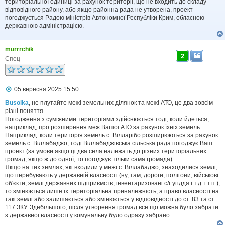
територіальної одиниці за рахунок території, що не входить до складу
відповідного району, або якщо районна рада не утворена, проект
погоджується Радою міністрів Автономної Республіки Крим, обласною
державною адміністрацією.
murrrchik
2
Спец
П
05 вересня 2025 15:50
о
в
Busolka
, не плутайте межі земельних ділянок та межі АТО, це два зовсім
і
різні поняття.
д
Погодження з суміжними територіями здійснюється тоді, коли йдеться,
о
наприклад, про розширення меж Вашої АТО за рахунок їхніх земель.
м
Наприклад: коли територія земель с. Вілларібо розширюються за рахунок
л
земель с. Віллабаджо, тоді Віллабаджівська сільська рада погоджує Ваш
е
проект (за умови якщо ці два села належать до різних територіальних
н
н
громад, якщо ж до одної, то погоджує тільки сама громада).
я
Якщо на тих землях, які входили у межі с. Віллабаджо, знаходилися землі,
що перебувають у державній власності (ну, там, дороги, полігони, військові
об'єкти, землі державних підприємств, інвентаризовані с/г угіддя і т.д. і т.п.),
то змінюється лише їх територіальна приналежність, а право власності на
такі землі або залишається або змінюється у відповідності до ст. 83 та ст.
117 ЗКУ. Здебільшого, після утворення громад все що можна було забрати
з державної власності у комунальну було одразу забрано.