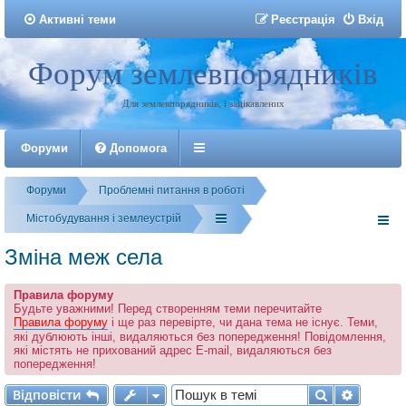
Активні теми
Р
е
є
с
т
р
а
ц
і
я
Вхід
Форум землевпорядників
Реєстрація
Для землевпорядників, і зацікавлених
Форуми
Допомога
Форуми
Проблемні питання в роботі
Містобудування і землеустрій
Зміна меж села
Правила форуму
Будьте уважними! Перед створенням теми перечитайте
Правила форуму
і ще раз перевірте, чи дана тема не існує. Теми,
які дублюють інші, видаляються без попередження! Повідомлення,
які містять не прихований адрес E-mail, видаляються без
попередження!
Відповісти
Пошук
Розшир
В
і
д
п
о
в
і
с
т
и