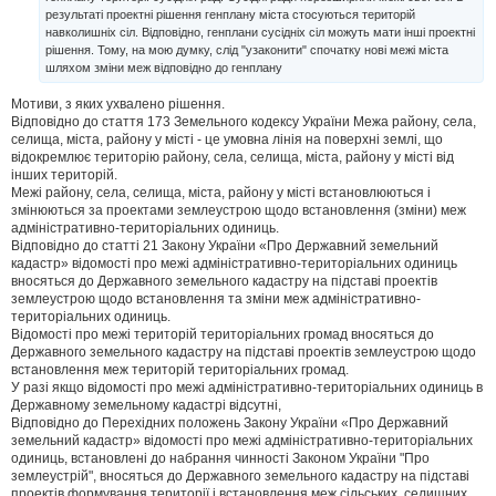
м
результаті проектні рішення генплану міста стосуються територій
л
навколишніх сіл. Відповідно, генплани сусідніх сіл можуть мати інші проектні
е
н
рішення. Тому, на мою думку, слід "узаконити" спочатку нові межі міста
н
шляхом зміни меж відповідно до генплану
я
Мотиви, з яких ухвалено рішення.
Відповідно до стаття 173 Земельного кодексу України Межа району, села,
селища, міста, району у місті - це умовна лінія на поверхні землі, що
відокремлює територію району, села, селища, міста, району у місті від
інших територій.
Межі району, села, селища, міста, району у місті встановлюються і
змінюються за проектами землеустрою щодо встановлення (зміни) меж
адміністративно-територіальних одиниць.
Відповідно до статті 21 Закону України «Про Державний земельний
кадастр» відомості про межі адміністративно-територіальних одиниць
вносяться до Державного земельного кадастру на підставі проектів
землеустрою щодо встановлення та зміни меж адміністративно-
територіальних одиниць.
Відомості про межі територій територіальних громад вносяться до
Державного земельного кадастру на підставі проектів землеустрою щодо
встановлення меж територій територіальних громад.
У разі якщо відомості про межі адміністративно-територіальних одиниць в
Державному земельному кадастрі відсутні,
Відповідно до Перехідних положень Закону України «Про Державний
земельний кадастр» відомості про межі адміністративно-територіальних
одиниць, встановлені до набрання чинності Законом України "Про
землеустрій", вносяться до Державного земельного кадастру на підставі
проектів формування території і встановлення меж сільських, селищних