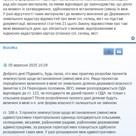
рад або інших матеріалів, за якими відповідно до законодавства, що діяло
на момент їх затвердження, здійснювалося встановлення (зміна) їх меж.
У разі відсутності таких матеріалів і до моменту внесення до Державного
земельного кадастру відомостей про межі сіл, селищ, міст на підставі
документації, визначеної статтею 21 цього Закону, відомостями про такі
межі вважаються дані, що збігаються з межами, відображеними в
індексних кадастрових картах (планах) сіл, селищ, міст.
Busolka
0
П
05 вересня 2025 10:29
о
в
Доброго дня! Підкажіть, будь ласка, хто має практику розробки проектів
і
землеустрою щодо встановлення (зміни) меж ато. Якщо проектом
д
передбачено включення в межі нп земельних ділянок державної власності
о
(винятки п.24 Перехідних положень ЗКУ), якими розпоряджається ОДА
м
відповідно до ст. 122, чи погоджуєте ви даний проект з ОДА. чи тільки з
л
сільською радою? Після розроблення проекту дані ділянки будуть
е
включені в межі н.п. але форма власності залишиться не змінною.
н
н
я
ст. 186 п. 3 проекти землеустрою щодо встановлення (зміни) меж
адміністративно-територіальних одиниць погоджуються сільськими,
селищними, міськими, районними радами, районними державними
адміністраціями, за рахунок території яких планується здійснити
розширення таких меж. У разі розширення меж адміністративно-