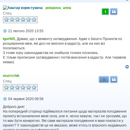
я
potapova_anna
1
Спец
П
21 лютого 2020 13:55
о
в
IgorNIS
, Думаю, що з моменту затвердження. Адже є багато Проектів по
і
розширенню меж, які досі не внесені в кадастр, але на них всі
д
посилаються.
о
З точки зору законодавства не знайшла точних посилань.
м
Є тільки прописане затвердженні і потім внесення в кадастр. Але термінів
л
немає(
е
н
н
я
murrrchik
0
Спец
П
04 червня 2020 09:58
о
в
Доброго дня!
і
На попередній сторінці підіймалося питання щодо матеріалів погодження
д
проекту встановлення межі села, але я, чесно кажучи, так і не зрозумів, що
о
то має бути конкретно. Які саме матеріали погодження я маю покласти у
м
проект? У законодавстві це не вказано, може хтось із власного недавнього
л