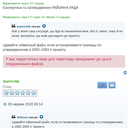
д
Відправлено через 27 секунд:
о
Єкспертиза та затвердження РАЙОННА РАДА
м
л
Відправлено через 5 годин 14 хвилин 4 секунди:
е
н
н
murrrchik
писав:
я
Але у мене така ситуація, що йде встановлення меж, без їх зміни, тому й не
можу зрозуміти, що маю докладати до проекту.
сдавайте обменный файл, если устанавливаете границы по
утвержденному в 1992-1993 гг проекту
У вас недостатньо прав для перегляду приєднаних до цього
повідомлення файлів.
murrrchik
0
Спец
П
05 червня 2020 09:14
о
в
і
Volkova
писав:
д
сдавайте обменный файл, если устанавливаете границы по утвержденному
о
в 1992-1993 гг проекту