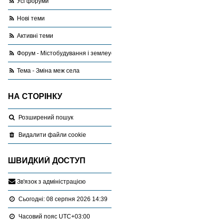
Усі форуми
Нові теми
Активні теми
Форум - Містобудування і землеустрій
Тема - Зміна меж села
НА СТОРІНКУ
Розширений пошук
Видалити файли cookie
ШВИДКИЙ ДОСТУП
З
в
'
я
з
о
к
з
а
д
м
і
н
і
с
т
р
а
ц
і
є
ю
Сьогодні: 08 серпня 2026 14:39
Часовий пояс
UTC+03:00