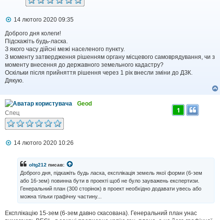
П
14 лютого 2020 09:35
о
в
Доброго дня колеги!
і
Підскажіть будь-ласка.
д
З якого часу дійсні межі населеного пункту.
о
З моменту затвердження рішенням органу місцевого самоврядування, чи з
м
моменту внесення до державного земельного кадастру?
л
Оскільки після прийняття рішення через 1 рік внесли зміни до ДЗК.
е
Дякую.
н
н
я
Geod
1
Спец
П
14 лютого 2020 10:26
о
в
і
oltg212
писав:
д
Доброго дня, підкажіть будь ласка, експлікація земель якої форми (6-зем
о
або 16-зем) повинна бути в проекті щоб не було зауважень експертизи.
м
Генеральний план (300 сторінок) в проект необхідно додавати увесь або
л
можна тільки графічну частину...
е
н
н
Експлікацію 15-зем (6-зем давно скасована). Генеральний план унас
я