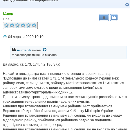
досвіду поділиться інформацією?
е
н
н
я
k1nep
0
Спец
П
04 червня 2020 10:10
о
в
і
murrrchik
писав:
д
У законодавстві це не вказано,
о
м
Да ладно, ст. 173, 174, п.2 186 ЗКУ.
л
е
н
На сайте геокадастра висят новости о стоянии внесения границ:
н
"Відповідно до вимог статей 173, 174 Земельного кодексу України межі
я
району, села, селища, міста, району у місті встановлюються і змінюються
за проектами землеустрою щодо встановлення (зміни) меж
адміністративно-територіальних одиниць.
Проекти землеустрою щодо зміни меж населених пунктів розробляються з
урахуванням генеральних планів населених пунктів.
Рішення про встановлення і зміну меж районів і міст приймається
Верховною Радою України за поданням Кабінету Міністрів України.
Рішення про встановлення і зміну меж сіл, селищ, які входять до складу
відповідного району, приймаються районною радою за поданням
відповідних сільських, селищних рад.
Рішення про встановлення і зміну меж сіл, селищ, які не входять до складу