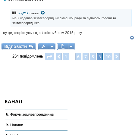
о
в
і
oltg212
писав:
д
мені надавав землевпорядник сільської ради за підписом голови та
о
землевпорядника
м
л
ну це, скоріш усього, звітність 6-зем 2015 року
е
н
н
Відповісти
В
і
д
п
о
в
і
с
т
и
я
Сторінка
9
з
10
1
6
7
8
10
Поперед.
9
Далі
234 повідомлень
…
КАНАЛ
Форум землевпорядників
Новини