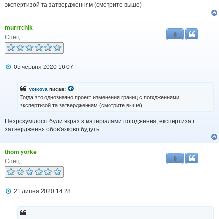
экспертизой та затвердженням (смотрите выше)
murrrchik
0
Спец
П
05 червня 2020 16:07
о
в
і
Volkova
писав:
д
Тогда это однозначно проект изменения границ с погодженнями,
о
экспертизой та затвердженням (смотрите выше)
м
л
Незрозумілості були якраз з матеріалами погодження, експертиза і
е
н
затвердження обов'язково будуть.
н
я
thom yorke
0
Спец
П
21 липня 2020 14:28
о
в
і
д