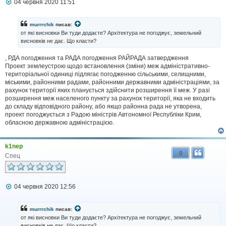
П
04 червня 2020 11:51
о
в
і
murrrchik
писав:
д
от які висновки Ви туди додаєте? Архітектура не погоджує, земельний
о
висновків не дає. Що класти?
м
л
, РДА погодження та РАДА погодження РАЙРАДА затвердження
е
н
Проект землеустрою щодо встановлення (зміни) меж адміністративно-
н
територіальної одиниці підлягає погодженню сільськими, селищними,
я
міськими, районними радами, районними державними адміністраціями, за
рахунок території яких планується здійснити розширення її меж. У разі
розширення меж населеного пункту за рахунок території, яка не входить
до складу відповідного району, або якщо районна рада не утворена,
проект погоджується з Радою міністрів Автономної Республіки Крим,
обласною державною адміністрацією.
k1nep
0
Спец
П
04 червня 2020 12:56
о
в
і
murrrchik
писав:
д
от які висновки Ви туди додаєте? Архітектура не погоджує, земельний
о
висновків не дає. Що класти?