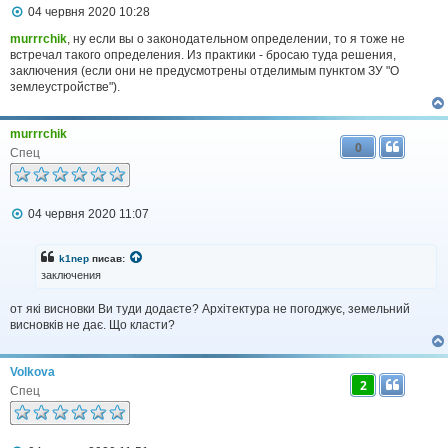
П
04 червня 2020 10:28
о
в
murrrchik
, ну если вы о законодательном определении, то я тоже не
і
встречал такого определения. Из практики - бросаю туда решения,
д
заключения (если они не предусмотрены отделимым пунктом ЗУ "О
о
землеустройстве").
м
л
е
murrrchik
н
0
н
Спец
я
П
04 червня 2020 11:07
о
в
і
k1nep
писав:
д
заключения
о
м
от які висновки Ви туди додаєте? Архітектура не погоджує, земельний
л
висновків не дає. Що класти?
е
н
н
я
Volkova
2
Спец