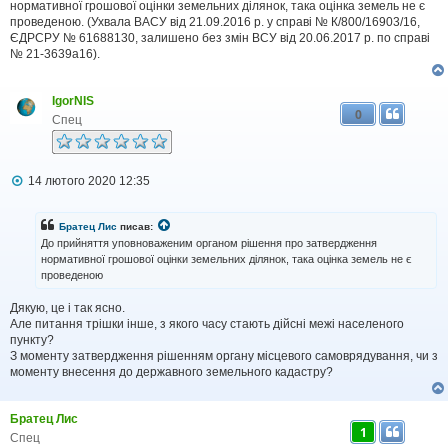
і
нормативної грошової оцінки земельних ділянок, така оцінка земель не є
д
проведеною. (Ухвала ВАСУ від 21.09.2016 р. у справі № К/800/16903/16,
о
ЄДРСРУ № 61688130, залишено без змін ВСУ від 20.06.2017 р. по справі
м
№ 21-3639а16).
л
е
н
IgorNIS
н
0
я
Спец
П
14 лютого 2020 12:35
о
в
і
Братец Лис
писав:
д
До прийняття уповноваженим органом рішення про затвердження
о
нормативної грошової оцінки земельних ділянок, така оцінка земель не є
м
проведеною
л
е
н
Дякую, це і так ясно.
н
Але питання трішки інше, з якого часу стають дійсні межі населеного
я
пункту?
З моменту затвердження рішенням органу місцевого самоврядування, чи з
моменту внесення до державного земельного кадастру?
Братец Лис
1
Спец