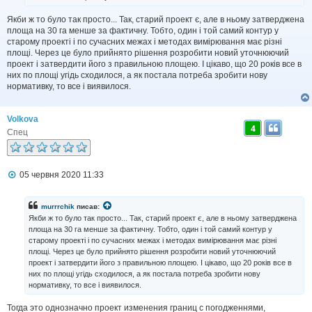
м
л
Якби ж то було так просто... Так, старий проект є, але в ньому затверджена
е
н
площа на 30 га менше за фактичну. Тобто, один і той самий контур у
н
старому проекті і по сучасних межах і методах вимірювання має різні
я
площі. Через це було прийнято рішення розробити новий уточнюючий
проект і затвердити його з правильною площею. І цікаво, що 20 років все в
них по площі угідь сходилося, а як постала потреба зробити нову
нормативку, то все і виявилося.
Volkova
4
Спец
П
05 червня 2020 11:33
о
в
і
murrrchik
писав:
д
Якби ж то було так просто... Так, старий проект є, але в ньому затверджена
о
площа на 30 га менше за фактичну. Тобто, один і той самий контур у
м
старому проекті і по сучасних межах і методах вимірювання має різні
л
площі. Через це було прийнято рішення розробити новий уточнюючий
е
н
проект і затвердити його з правильною площею. І цікаво, що 20 років все в
н
них по площі угідь сходилося, а як постала потреба зробити нову
я
нормативку, то все і виявилося.
Тогда это однозначно проект изменения границ с погодженнями,