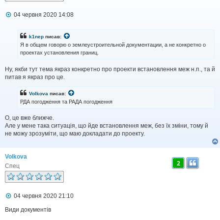
П
04 червня 2020 14:08
о
в
і
k1nep
писав:
д
Я в общем говорю о землеустроительной документации, а не конкретно о
о
проектах установления границ.
м
л
Ну, якби тут тема якраз конкретно про проекти встановлення меж н.п., та й
е
н
питав я якраз про це.
н
я
Volkova
писав:
РДА погодження та РАДА погодження
О, це вже ближче.
Але у мене така ситуація, що йде встановлення меж, без їх зміни, тому й
не можу зрозуміти, що маю докладати до проекту.
Volkova
2
Спец
П
04 червня 2020 21:10
о
в
Види документів
і