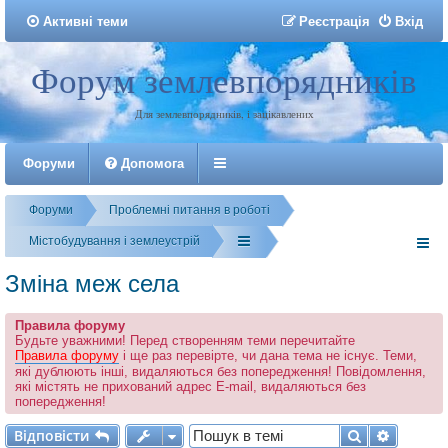
Активні теми
Р
е
є
с
т
р
а
ц
і
я
Вхід
Форум землевпорядників
Реєстрація
Для землевпорядників, і зацікавлених
Форуми
Допомога
Форуми
Проблемні питання в роботі
Містобудування і землеустрій
Зміна меж села
Правила форуму
Будьте уважними! Перед створенням теми перечитайте
Правила форуму
і ще раз перевірте, чи дана тема не існує. Теми,
які дублюють інші, видаляються без попередження! Повідомлення,
які містять не прихований адрес E-mail, видаляються без
попередження!
Відповісти
Пошук
Розшир
В
і
д
п
о
в
і
с
т
и