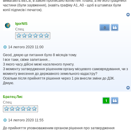
вимагають ВЕСЬ, в законі прописано копію ген. плана, а не його графічної
частини (були заувження), (навіть графіку А1, А0 - щоб в штампах були
копії підписів і печаток).
IgorNIS
0
Спец
П
14 лютого 2020 11:00
о
в
Geod, дякую це питання було 8 місяців тому.
і
І все таки, свіже запитання...
д
З якого часу дійсні межі населеного пункту.
о
З моменту затвердження рішенням органу місцевого самоврядування, чи з
м
моменту внесення до державного земельного кадастру?
л
Оскільки після прийняття рішення через 1 рік внесли зміни до ДЗК.
е
Дякую.
н
н
я
Братец Лис
1
Спец
П
14 лютого 2020 11:55
о
в
До прийняття уповноваженим органом рішення про затвердження