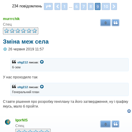
Сторінка
9
з
10
1
6
7
8
10
Поперед.
9
Далі
234 повідомлень
…
murrrchik
0
Спец
Зміна меж села
П
26 червня 2019 11:57
о
в
і
oltg212
писав:
д
6-зем
о
м
У нас проходило так
л
е
н
oltg212
писав:
н
Генеральний план
я
Ставте рішення про розробку генплану та його затвердження, ну і графіку
якусь, мало б пройти.
IgorNIS
0
Спец