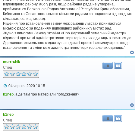
відповідного району, або у разі, якщо районна рада не утворена,
приймаються Верховною Радою Автономної Республіки Крим, обласними,
Київською та Севастопольською міськими радами за поданням відповідних
сільських, селищних рад.
Рішення про встановлення і зміну меж районів у містах приймається
міською радою за поданням відповідних районних у містах рад.
Згідно з вимогами Закону України «Про Державний земельний кадастр»
відомості про межі адміністративно-територіальних одиниць вносяться до
Державного земельного кадастру на підставі проектів землеустрою щодо
встановлення та зміни меж адміністративно-територіальних одиниць."
murrrchik
0
Спец
П
04 червня 2020 10:15
о
в
k1nep
, а де там про матеріали погодження?
і
д
о
м
k1nep
л
0
е
Спец
н
н
я