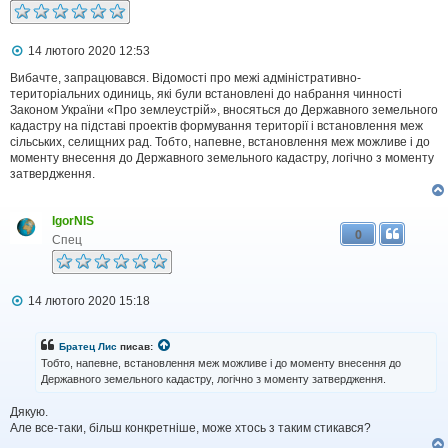
П
14 лютого 2020 12:53
о
в
Вибачте, запрацювався. Відомості про межі адміністративно-
і
територіальних одиниць, які були встановлені до набрання чинності
д
Законом України «Про землеустрій», вносяться до Державного земельного
о
кадастру на підставі проектів формування території і встановлення меж
м
сільських, селищних рад. Тобто, напевне, встановлення меж можливе і до
л
моменту внесення до Державного земельного кадастру, логічно з моменту
е
затвердження.
н
н
я
IgorNIS
0
Спец
П
14 лютого 2020 15:18
о
в
і
Братец Лис
писав:
д
Тобто, напевне, встановлення меж можливе і до моменту внесення до
о
Державного земельного кадастру, логічно з моменту затвердження.
м
л
Дякую.
е
н
Але все-таки, більш конкретніше, може хтось з таким стикався?
н