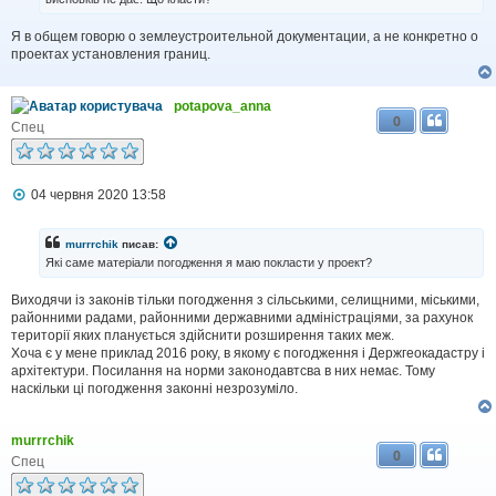
м
л
Я в общем говорю о землеустроительной документации, а не конкретно о
е
н
проектах установления границ.
н
я
potapova_anna
0
Спец
П
04 червня 2020 13:58
о
в
і
murrrchik
писав:
д
Які саме матеріали погодження я маю покласти у проект?
о
м
Виходячи із законів тільки погодження з сільськими, селищними, міськими,
л
районними радами, районними державними адміністраціями, за рахунок
е
н
території яких планується здійснити розширення таких меж.
н
Хоча є у мене приклад 2016 року, в якому є погодження і Держгеокадастру і
я
архітектури. Посилання на норми законодавтсва в них немає. Тому
наскільки ці погодження законні незрозуміло.
murrrchik
0
Спец