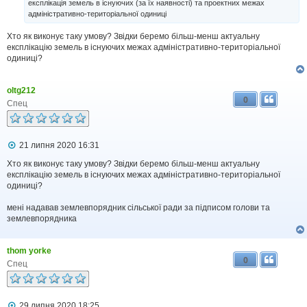
експлікація земель в існуючих (за їх наявності) та проектних межах
о
адміністративно-територіальної одиниці
м
л
Хто як виконує таку умову? Звідки беремо більш-менш актуальну
е
н
експлікацію земель в існуючих межах адміністративно-територіальної
н
одиниці?
я
oltg212
0
Спец
П
21 липня 2020 16:31
о
в
Хто як виконує таку умову? Звідки беремо більш-менш актуальну
і
експлікацію земель в існуючих межах адміністративно-територіальної
д
одиниці?
о
м
мені надавав землевпорядник сільської ради за підписом голови та
л
землевпорядника
е
н
н
я
thom yorke
0
Спец
П
29 липня 2020 18:25