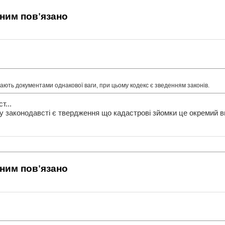
 ним пов'язано
жають документами однакової ваги, при цьому кодекс є зведенням законів.
т...
у законодавсті є твердження що кадастрові зйомки це окремий вид
 ним пов'язано