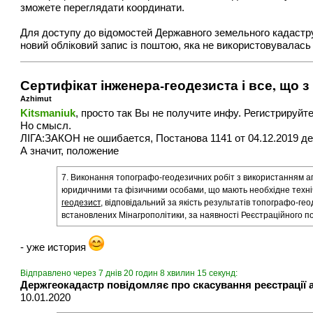
зможете переглядати координати.
Для доступу до відомостей Державного земельного кадастру в
новий обліковий запис із поштою, яка не використовувалась 
Сертифікат інженера-геодезиста і все, що з
Azhimut
Kitsmaniuk
, просто так Вы не получите инфу. Регистрируйт
Но смысл.
ЛІГА:ЗАКОН не ошибается, Постанова 1141 от 04.12.2019 дейс
А значит, положение
7. Виконання топографо-геодезичних робіт з використанням 
юридичними та фізичними особами, що мають необхідне технічн
геодезист
, відповідальний за якість результатів топографо-ге
встановлених Мінагрополітики, за наявності Реєстраційного по
- уже история
Відправлено через 7 днів 20 годин 8 хвилин 15 секунд:
Держгеокадастр повідомляє про скасування реєстрації 
10.01.2020