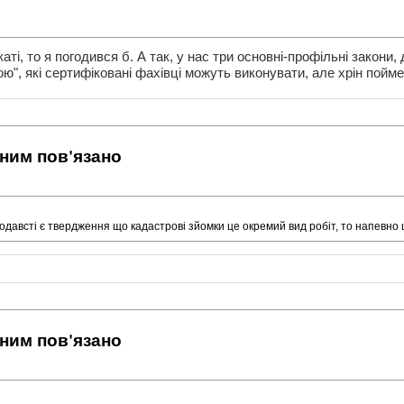
ті, то я погодився б. А так, у нас три основні-профільні закони,
ю", які сертифіковані фахівці можуть виконувати, але хрін пойме
 ним пов'язано
нодавсті є твердження що кадастрові зйомки це окремий вид робіт, то напевно 
 ним пов'язано