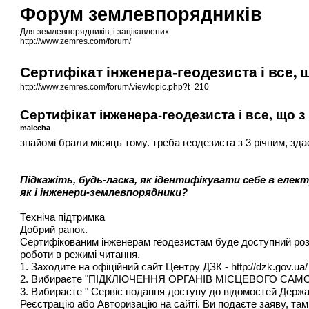
Форум землевпорядників
Для землевпорядників, і зацікавлених
http://www.zemres.com/forum/
Сертифікат інженера-геодезиста і все, 
http://www.zemres.com/forum/viewtopic.php?t=210
Сертифікат інженера-геодезиста і все, що з
malecha
знайомі брали місяць тому. треба геодезиста з 3 річним, зд
Підкажіть, будь-ласка, як ідентифікувати себе в еле
як і інженери-землевпорядники?
Техніча підтримка
Добрий ранок.
Сертифікованим інженерам геодезистам буде доступний розш
роботи в режимі читання.
1. Заходите на офіційний сайт Центру ДЗК -
http://dzk.gov.ua/
2. Вибираєте "ПІДКЛЮЧЕННЯ ОРГАНІВ МІСЦЕВОГО СА
3. Вибираєте " Сервіс подання доступу до відомостей Держ
Реєстрацію або Авторизацію на сайті. Ви подаєте заяву, та