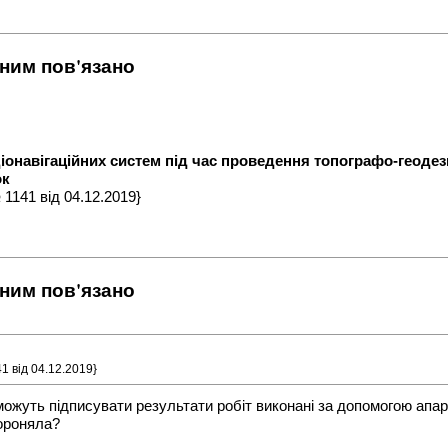
 ним пов'язано
онавігаційних систем під час проведення топографо-геодез
ок
1141 від 04.12.2019}
 ним пов'язано
1 від 04.12.2019}
ожуть підписувати результати робіт виконані за допомогою апар
бороняла?