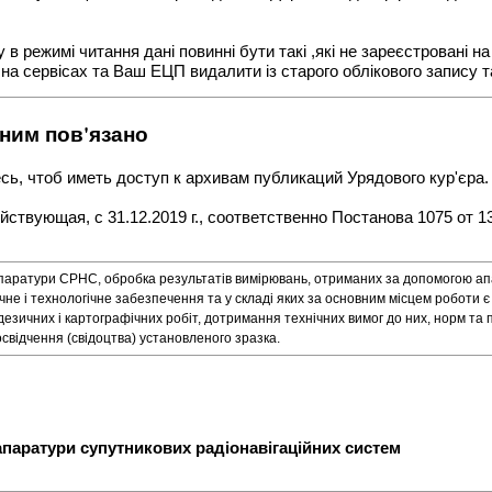
 режимі читання дані повинні бути такі ,які не зареєстровані н
на сервісах та Ваш ЕЦП видалити із старого облікового запису та
 ним пов'язано
есь, чтоб иметь доступ к архивам публикаций Урядового кур'єра.
твующая, с 31.12.2019 г., соответственно Постанова 1075 от 13.
апаратури СРНС, обробка результатів вимірювань, отриманих за допомогою а
е і технологічне забезпечення та у складі яких за основним місцем роботи 
одезичних і картографічних робіт, дотримання технічних вимог до них, норм та 
свідчення (свідоцтва) установленого зразка.
апаратури супутникових радіонавігаційних систем