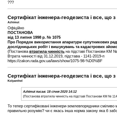
???
Сертифікат інженера-геодезиста і все, що з
Azhimut
Офіційно
ПОСТАНОВА
від 13 липня 1998 р. № 1075
Про Порядок використання апаратури супутникових раді
дослідницьких робіт і вишукувань та кадастрових зйом
{Постанова
втратила чинність
на підставі Постанови КМ № 
Втрата чинності від 31.12.2019, підстава - 1141-2019-п
https://zakon.rada.gov.ua/laws/show/1075-98-%D0%BF
Сертифікат інженера-геодезиста і все, що з
Kolyanthel
Azhimut
писав:
18 січня 2020 14:12
{Постанова втратила чинність на підставі Постанови КМ № 114
То тепер сертифіковані інженери-землевпорядники сміливо м
правильно розумію? чи є якась інша норма закону яка б за