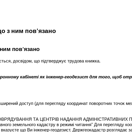
що з ним пов'язано
 ним пов'язано
ається, досвідом, що підтверджує трудова книжка.
ктронному кабінеті як інженер-геодезист для того, щоб от
ирений доступ (для перегляду координат поворотних точок меж 
МОВРЯДУВАННЯ ТА ЦЕНТРІВ НАДАННЯ АДМІНІСТРАТИВНИХ 
авного земельного кадастру в режимі читання" Для перегляду ко
м вказуєте що Ви інженер-геодезист. Держгеокадастр розглядає 