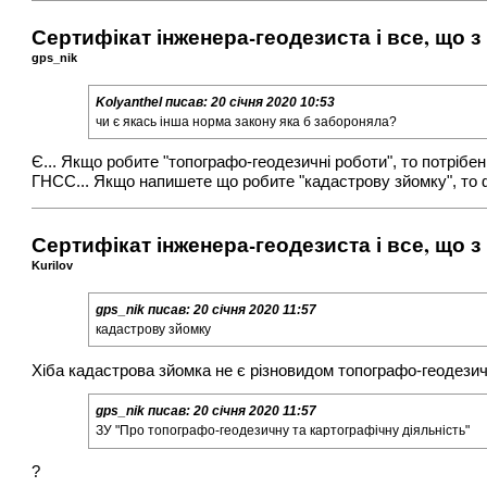
Сертифікат інженера-геодезиста і все, що з
gps_nik
Kolyanthel
писав:
20 січня 2020 10:53
чи є якась інша норма закону яка б забороняла?
Є... Якщо робите "топографо-геодезичні роботи", то потрібен
ГНСС... Якщо напишете що робите "кадастрову зйомку", то 
Сертифікат інженера-геодезиста і все, що з
Kurilov
gps_nik
писав:
20 січня 2020 11:57
кадастрову зйомку
Хіба кадастрова зйомка не є різновидом топографо-геодезичн
gps_nik
писав:
20 січня 2020 11:57
ЗУ "Про топографо-геодезичну та картографічну діяльність"
?