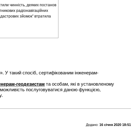
атили чинність, деяких постанов
тникових радіонавігаційних
адастрових зйомок” втратила
ї». У такий спосіб, сертифікованим інженерам-
енерам-геодезистам
та особам, які в установленому
и можливість послуговуватися даною функцією,
у.
Додано:
16 січня 2020 18:51