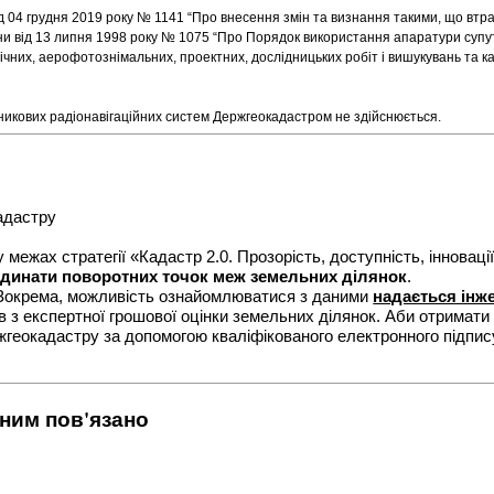
від 04 грудня 2019 року № 1141 “Про внесення змін та визнання такими, що втр
аїни від 13 липня 1998 року № 1075 “Про Порядок використання апаратури супу
чних, аерофотознімальних, проектних, дослідницьких робіт і вишукувань та к
никових радіонавігаційних систем Держгеокадастром не здійснюється.
кадастру
межах стратегії «Кадастр 2.0. Прозорість, доступність, інноваці
рдинати поворотних точок меж земельних ділянок
.
. Зокрема, можливість ознайомлюватися з даними
надається інж
в з експертної грошової оцінки земельних ділянок. Аби отримат
жгеокадастру за допомогою кваліфікованого електронного підпис
 ним пов'язано