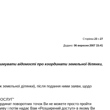
Сторінка
23
з
27
Додано:
06 вересня 2007 15:41
римувати відомості про координати земельної ділянки,
земельної ділянки), після подання ними заяви, щодо
ПОСЛУГ"
ординат поворотних точок Ви не можете просто пройти
заяву і потім надає Вам «Розширений доступ» в якому Ви