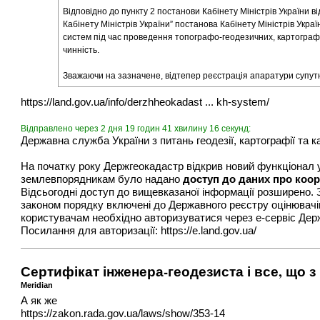
Відповідно до пункту 2 постанови Кабінету Міністрів України 
Кабінету Міністрів України” постанова Кабінету Міністрів Укр
систем під час проведення топографо-геодезичних, картографі
чинність.
Зважаючи на зазначене, відтепер реєстрація апаратури супут
https://land.gov.ua/info/derzhheokadast ... kh-system/
Відправлено через 2 дня 19 годин 41 хвилину 16 секунд:
Державна служба України з питань геодезії, картографії та 
На початку року Держгеокадастр відкрив новий функціонал у 
землевпорядникам було надано
доступ до даних про коо
Відсьогодні доступ до вищевказаної інформації розширено
законом порядку включені до Державного реєстру оцінювачі
користувачам необхідно авторизуватися через е-сервіс Дер
Посилання для авторизації:
https://e.land.gov.ua/
Сертифікат інженера-геодезиста і все, що з
Meridian
А як же
https://zakon.rada.gov.ua/laws/show/353-14