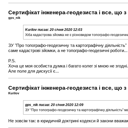
Сертифікат інженера-геодезиста і все, що з
gps_nik
Kurilov
писав:
20 січня 2020 12:03
Хіба кадастрова зйомка не є різновидом топографо-геодезичних
ЗУ "Про топографо-геодезичну та картографічну діяльність"
саме кадастрові зйомки, а не топографо-геодезичні роботи...
P.S.
Хоча це моя особиста думка і багато колег зі мною не згодні.
Але поле для дискусії є...
Сертифікат інженера-геодезиста і все, що з
Kurilov
gps_nik
писав:
20 січня 2020 12:09
ЗУ "Про топографо-геодезичну та картографічну діяльність" м
Не зовсім так: в юридичній доктрині кодекси й закони вважа