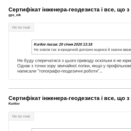
Сертифікат інженера-геодезиста і все, що з
gps_nik
Не по темі
Kurilov
писав:
20 січня 2020 13:18
Не зовсім так: в юридичній доктрині кодекси й закони вва
Не буду сперечатися з цього приводу оскільки я не юрис
Однак з точки зору звичайної логіки, якщо у профільном
написали "топографо-геодезичні роботи"...
Сертифікат інженера-геодезиста і все, що з
Kurilov
Не по темі