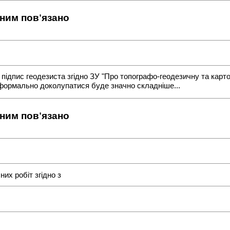
 ним пов'язано
 підпис геодезиста згідно ЗУ "Про топографо-геодезичну та картог
формально доколупатися буде значно складніше...
 ним пов'язано
их робіт згідно з