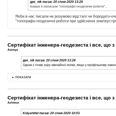
gps_nik
писав:
20 січня 2020 13:28
Інакше б написали "топографо-геодезичні роботи"...
Якби в нас писали не розумово відсталі чи бородато-очка
"топографо-геодезичні роботи при здійсненні землеустро
Сертифікат інженера-геодезиста і все, що з
Astreya
gps_nik
писав:
20 січня 2020 13:28
Однак з точки зору звичайної логіки, якщо у профільному зако
► ПОКАЗАТИ
Сертифікат інженера-геодезиста і все, що з
Azhimut
Kolyanthel
писав:
20 січня 2020 10:53