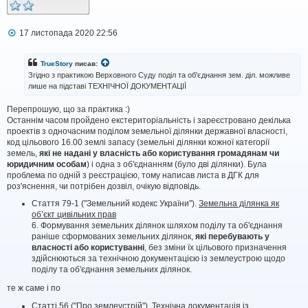
П
17 листопада 2020 22:56
о
в
і
TrueStory
писав:
д
Згідно з практикою Верховного Суду поділ та об'єднання зем. діл. можливе
о
лише на підставі ТЕХНІЧНОЇ ДОКУМЕНТАЦІЇ
м
л
Перепрошую, що за практика :)
е
н
Останнiм часом пройдено екстериторiальнiсть i зареєстровано декiлька
н
проектiв з одночасним подiлом земельної дiлянки державної власностi,
я
код цiльового 16.00 землі запасу (земельні ділянки кожної категорії
земель,
які не надані у власність або користування громадянам чи
юридичним особам
) i одна з об'єднанням (було двi дiлянки). Була
проблема по однiй з реєстрацiєю, тому написав листа в ДГК для
роз'яснення, чи потрiбен дозвiл, очiкую вiдповiдь.
Стаття 79-1 ("Земельний кодекс України").
Земельна ділянка як
об’єкт цивільних прав
6. Формування земельних ділянок шляхом поділу та об'єднання
раніше сформованих земельних ділянок,
які перебувають у
власності або користуванні
, без зміни їх цільового призначення
здійснюються за технічною документацією із землеустрою щодо
поділу та об'єднання земельних ділянок.
те ж саме i по
Статтi 56 ("Про землеустрій").
Технічна документація із