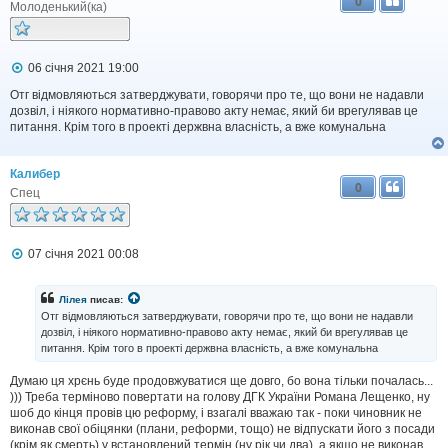
0
Молоденький(ка)
П
06 січня 2021 19:00
о
в
Отг відмовляються затверджувати, говорячи про те, що вони не надавли
і
дозвіл, і ніякого нормативно-правово акту немає, який би врегулявав це
д
питання. Крім того в проекті держвна власність, а вже комунальна
о
м
л
Калибер
е
0
н
Спец
н
я
П
07 січня 2021 00:08
о
в
і
Лілея
писав:
д
Отг відмовляються затверджувати, говорячи про те, що вони не надавли
о
дозвіл, і ніякого нормативно-правово акту немає, який би врегулявав це
м
питання. Крім того в проекті держвна власність, а вже комунальна
л
е
н
Думаю ця хрєнь буде продовжуватися ще довго, бо вона тільки почалась...
н
))) Треба терміново повертати на голову ДГК України Романа Лещенко, ну
я
шоб до кінця провів цю реформу, і взагалі вважаю так - поки чиновник не
виконав свої обіцянки (плани, реформи, тощо) не відпускати його з посади
(крім як смерть) у встановлений термін (ну рік чи два), а якщо не виконав