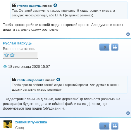
в
і
Руслан Пархуць
писав:
д
Так. Останній закинув по такому принципу: 9 кадастрових + схема, а
о
закидаю через розподіл, або ЦНАП (в деяких районах).
м
л
Треба просто робити кожній людині окремий проект. Але думаю в кожен
е
н
додати загальну схему розподілу
н
я
Руслан Пархуць
0
Вже не початківець
П
18 листопада 2020 15:07
о
в
і
zemleustriy-ocinka
писав:
д
Треба просто робити кожній людині окремий проект. Але думаю в кожен
о
додати загальну схему розподілу
м
л
+ кадастрові плани на ділянки, але державної ф.власності (оскiльки на
е
н
реєстрацiю будете подавати обмiннi файли на всi дiлянки, що
н
формуються при подiлi (об'єднаннi)).
я
zemleustriy-ocinka
0
Спец