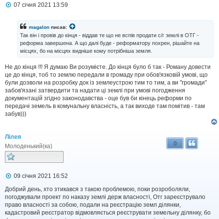
П
07 січня 2021 13:59
о
в
і
magalon
писав:
д
Так він і провів до кінця - віддав те що не вспів продати с/г землі в ОТГ -
о
реформа завершена. А що далі буде - реформатору похрен, рішайте на
м
місцях, бо на місцях видніше кому потрібніша земля.
л
е
н
Не до кінця !!! Я думаю Ви розумієте. До кінця було б так - Роману довести
н
це до кінця, тоб то землю передали в громаду при обов'язковій умові, що
я
були дозволи на розробку док із землеустрою тим то тим, а ви "громади"
забов'язані затвердити та надати ці землі при умові погодження
документацій згідно законодавства - оце був би кінець реформи по
передачі земель в комунальну власність, а так виходе там помітив - там
забув)))
Лілея
0
Молоденький(ка)
П
09 січня 2021 16:52
о
в
Добрий день, хто зтикався з такою проблемою, поки розроболяли,
і
погоджували проект по наказу землі держ власності, Отг зареєструвало
д
право власності за собою, подали на реєстрацію земл ділянки,
о
кадастровий реєстратор відмовляється реєструвати земельну ділянку, бо
м