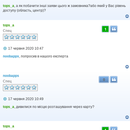
о
в
tops_a
, а як побачити інші заяви цього ж замовника?або який у Вас рівень
і
доступу (область, центр)?
д
о
м
tops_a
л
1
е
Спец
н
н
я
П
17 червня 2020 10:47
о
в
noobapps
, попросив в нашого експерта
і
д
о
м
noobapps
л
0
е
Спец
н
н
я
П
17 червня 2020 10:49
о
в
tops_a
, дивилися по місцю розташування через карту?
і
д
о
м
tops_a
л