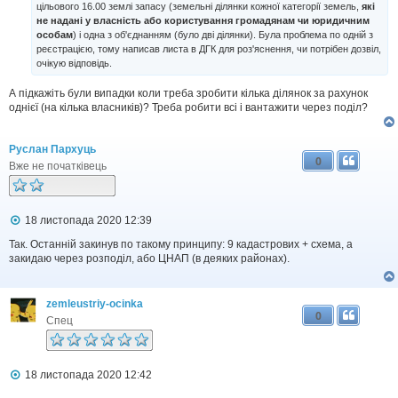
цiльового 16.00 землі запасу (земельні ділянки кожної категорії земель,
які
е
н
не надані у власність або користування громадянам чи юридичним
н
особам
) i одна з об'єднанням (було двi дiлянки). Була проблема по однiй з
я
реєстрацiєю, тому написав листа в ДГК для роз'яснення, чи потрiбен дозвiл,
очiкую вiдповiдь.
А підкажіть були випадки коли треба зробити кілька ділянок за рахунок
однієї (на кілька власників)? Треба робити всі і вантажити через поділ?
Руслан Пархуць
0
Вже не початківець
П
18 листопада 2020 12:39
о
в
Так. Останній закинув по такому принципу: 9 кадастрових + схема, а
і
закидаю через розподіл, або ЦНАП (в деяких районах).
д
о
м
zemleustriy-ocinka
л
0
е
Спец
н
н
я
П
18 листопада 2020 12:42
о