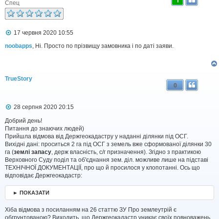
1
е
Спец
н
н
я
П
17 червня 2020 10:55
о
в
noobapps
, Ні. Просто по прізвищу замовника і по даті заяви.
і
д
о
м
TrueStory
л
0
е
н
н
П
28 серпня 2020 20:15
я
о
в
Добрий день!
і
Питання до знаючих людей)
д
Прийшла відмова від Держгеокадастру у наданні ділянки під ОСГ.
о
Вихідні дані: проситься 2 га під ОСГ з земель вже сформованої ділянки 30
м
га (
землі запасу
, держ власність, с/г призначення). Згідно з практикою
л
Верховного Суду поділ та об'єднання зем. діл. можливе лише на підставі
е
ТЕХНІЧНОЇ ДОКУМЕНТАЦІЇ, про що й просилося у клопотанні. Ось що
н
н
відповідає Держгеокадастр:
я
► ПОКАЗАТИ
Хіба відмова з посиланням на 26 статтю ЗУ Про землеутрій є
обгрунтованою? Виходить, що Держгеокадастр уникає своїх повноважень,