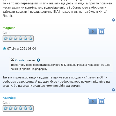
то не то шо переводити чи призначати ще десь чи куди, а просто повинен
нести адмін чи кримінальну відповідальність і обов'язково забороняти
займати державні посади довічно !!! А і накше ні як, ну так було в Китаї,
Японії...
magalon
0
Спец
П
07 січня 2021 08:04
о
в
і
Калибер
писав:
д
Треба терміново повертати на голову ДГК України Романа Лещенко, ну шоб
о
до кінця провів цю реформу
м
л
Так він і провів до кінця - віддав те що не вспів продати с/г землі в ОТГ -
е
н
реформа завершена. А що далі буде - реформатору похрен, рішайте на
н
місцях, бо на місцях видніше кому потрібніша земля.
я
Калибер
0
Спец