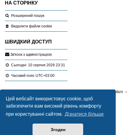
НА СТОРІНКУ
Розширений пошук
Видалити файли cookie
ШВИДКИЙ ДОСТУП
З
в
'
я
з
о
к
з
а
д
м
і
н
і
с
т
р
а
ц
і
є
ю
Сьогодні: 10 серпня 2026 23:31
Часовий пояс
UTC+03:00
Перейти :
Портал
Форуми
Проблемні питання в роботі
Цей вебсайт використовує cookie, щоб
Відведення земельних ділянок
забезпечити вам високий рівень комфорту
Працює на
phpBB
® Forum Software © phpBB Limited
при користуванні сайтом.
Дізнатися більше
Український переклад © 2005-2020
Українська підтримка phpBB
Згоден
Style Blue created by
LONER