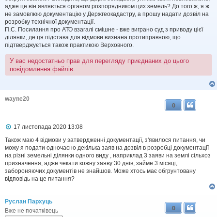
адже це він являється органом розпорядником цих земель? До того ж, я ж
не замовлюю документацію у Держгеокадастру, а прошу надати дозвіл на
розробку технічної документації.
П.С. Посилання про АТО взагалі смішне - вже виграно суд з приводу цієї
ділянки, де ця підстава для відмови визнана протиправною, що
підтверджується також практикою Верховного.
У вас недостатньо прав для перегляду приєднаних до цього
повідомлення файлів.
wayne20
0
П
17 листопада 2020 13:08
о
в
Також маю 4 відмови у затвердженні документації, з'явилося питання, чи
і
можу я подати одночасно декілька заяв на дозвіл в розробці документації
д
на різні земельні ділянки одного виду , наприклад 3 заяви на землі сільхоз
о
призначення, адже чекати кожну заяву 30 днів, займе 3 місяці,
м
забороняючих документів не знайшов. Може хтось має обгрунтовану
л
відповідь на це питання?
е
н
н
я
Руслан Пархуць
0
Вже не початківець