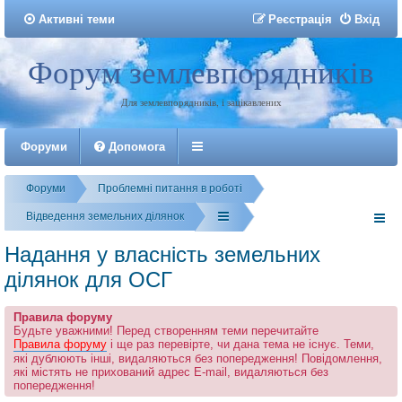
Активні теми
Р
е
є
с
т
р
а
ц
і
я
Вхід
Форум землевпорядників
Реєстрація
Для землевпорядників, і зацікавлених
Форуми
Допомога
Форуми
Проблемні питання в роботі
Відведення земельних ділянок
Надання у власність земельних
ділянок для ОСГ
Правила форуму
Будьте уважними! Перед створенням теми перечитайте
Правила форуму
і ще раз перевірте, чи дана тема не існує. Теми,
які дублюють інші, видаляються без попередження! Повідомлення,
які містять не прихований адрес E-mail, видаляються без
попередження!