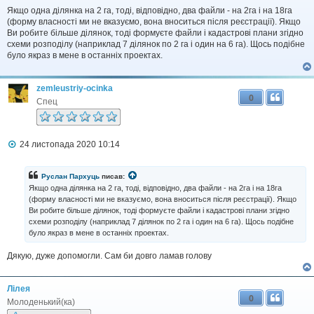
н
Якщо одна дiлянка на 2 га, тодi, вiдповiдно, два файли - на 2га i на 18га
н
(форму власностi ми не вказуємо, вона вноситься пiсля реєстрацiї). Якщо
я
Ви робите бiльше дiлянок, тодi формуєте файли i кадастровi плани згiдно
схеми розподiлу (наприклад 7 дiлянок по 2 га i один на 6 га). Щось подiбне
було якраз в мене в останнiх проектах.
zemleustriy-ocinka
0
Спец
П
24 листопада 2020 10:14
о
в
і
Руслан Пархуць
писав:
д
Якщо одна дiлянка на 2 га, тодi, вiдповiдно, два файли - на 2га i на 18га
о
(форму власностi ми не вказуємо, вона вноситься пiсля реєстрацiї). Якщо
м
Ви робите бiльше дiлянок, тодi формуєте файли i кадастровi плани згiдно
л
схеми розподiлу (наприклад 7 дiлянок по 2 га i один на 6 га). Щось подiбне
е
н
було якраз в мене в останнiх проектах.
н
я
Дякую, дуже допомогли. Сам би довго ламав голову
Лілея
0
Молоденький(ка)