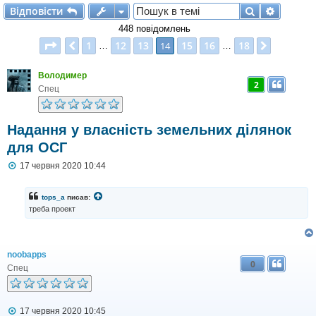
Відповісти
Пошук
Розшир
В
і
д
п
о
в
і
с
т
и
448 повідомлень
Сторінка
14
з
18
1
12
13
15
16
18
Поперед.
14
Далі
…
…
Володимер
2
Спец
Надання у власність земельних ділянок
для ОСГ
П
17 червня 2020 10:44
о
в
і
tops_a
писав:
д
треба проект
о
м
л
е
н
noobapps
0
н
Спец
я
П
17 червня 2020 10:45