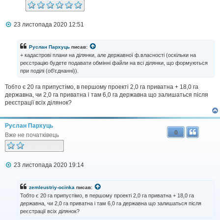
П
23 листопада 2020 12:51
о
в
і
Руслан Пархуць
писав:
д
+ кадастрові плани на ділянки, але державної ф.власності (оскiльки на
о
реєстрацiю будете подавати обмiннi файли на всi дiлянки, що формуються
м
при подiлi (об'єднаннi)).
л
е
н
Тобто є 20 га припустімо, в першому проекті 2,0 га приватна + 18,0 га
н
державна, чи 2,0 га приватна і там 6,0 га державна що залишаться після
я
реєстрації всіх ділянок?
Руслан Пархуць
0
Вже не початківець
П
23 листопада 2020 19:14
о
в
і
zemleustriy-ocinka
писав:
д
Тобто є 20 га припустімо, в першому проекті 2,0 га приватна + 18,0 га
о
державна, чи 2,0 га приватна і там 6,0 га державна що залишаться після
м
реєстрації всіх ділянок?
л
е