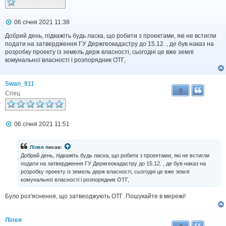
П
06 січня 2021 11:38
о
в
Добрий день, підкажіть будь ласка, що робити з проектами, які не встигли
і
подати на затвердження ГУ Держгеокадастру до 15.12. , де був наказ на
д
розробку проекту із земель держ власності, сьогодні це вже землі
о
комунальної власності і розпорядник ОТГ,
м
л
е
Swan_911
н
0
н
Спец
я
П
06 січня 2021 11:51
о
в
і
Лілея
писав:
д
Добрий день, підкажіть будь ласка, що робити з проектами, які не встигли
о
подати на затвердження ГУ Держгеокадастру до 15.12. , де був наказ на
м
розробку проекту із земель держ власності, сьогодні це вже землі
л
комунальної власності і розпорядник ОТГ,
е
н
н
Було роз'яснення, що затвеоджують ОТГ. Пошукайте в мережі!
я
Лілея