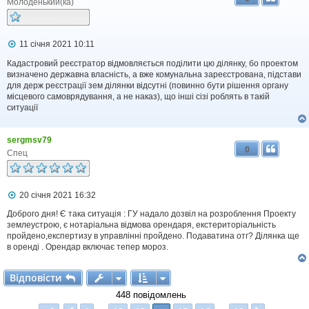
Молоденький(ка)
П
11 січня 2021 10:11
о
в
Кадастровий реєстратор відмовляється поділити цю ділянку, бо проектом
і
визначено державна власність, а вже комунальна зареєстрована, підстави
д
для держ реєстрації зем ділянки відсутні (повинно бути рішення органу
о
місцевого самоврядування, а не наказ), що інші сізі роблять в такій
м
ситуації
л
е
н
sergmsv79
н
0
я
Спец
П
20 січня 2021 16:32
о
в
Доброго дня! Є така ситуація : ГУ надало дозвіл на розроблення Проекту
і
землеустрою, є нотаріальна відмова орендаря, екстериторіальність
д
пройдено,експертизу в управлінні пройдено. Подаватина отг? Ділянка ще
о
в оренді . Орендар включає тепер мороз.
м
л
е
Відповісти
В
і
д
п
о
в
і
с
т
и
н
н
448 повідомлень
я