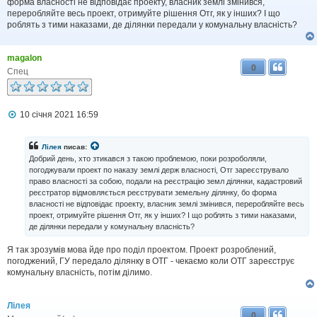
форма власності не відповідає проекту, власник землі змінився,
л
переробляйте весь проект, отримуйте рішення Отг, як у інших? І що
е
роблять з тими наказами, де ділянки передали у комунальну власність?
н
н
я
magalon
0
Спец
П
10 січня 2021 16:59
о
в
і
Лілея
писав:
д
Добрий день, хто зтикався з такою проблемою, поки розроболяли,
о
погоджували проект по наказу землі держ власності, Отг зареєструвало
м
право власності за собою, подали на реєстрацію земл ділянки, кадастровий
л
реєстратор відмовляється реєструвати земельну ділянку, бо форма
е
н
власності не відповідає проекту, власник землі змінився, переробляйте весь
н
проект, отримуйте рішення Отг, як у інших? І що роблять з тими наказами,
я
де ділянки передали у комунальну власність?
Я так зрозумів мова йде про поділ проектом. Проект розроблений,
погоджений, ГУ передало ділянку в ОТГ - чекаємо коли ОТГ зареєструє
комунальну власність, потім ділимо.
Лілея
0