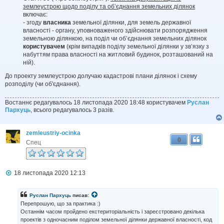
землеустрою щодо поділу та об’єднання земельних ділянок
включає:
- згоду
власника
земельної ділянки, для земель державної
власності - органу, уповноваженого здійснювати розпорядження
земельною ділянкою, на поділ чи об’єднання земельних ділянок
користувачем
(крім випадків поділу земельної ділянки у зв’язку з
набуттям права власності на житловий будинок, розташований на
ній).
До проекту землеустрою долучаю кадастровi плани дiлянок i схему
розподiлу (чи об'єднання).
Востаннє редагувалось 18 листопада 2020 18:48 користувачем
Руслан
Пархуць
, всього редагувалось 3 разів.
zemleustriy-ocinka
0
Спец
П
18 листопада 2020 12:13
о
в
і
Руслан Пархуць
писав:
д
Перепрошую, що за практика :)
о
Останнiм часом пройдено екстериторiальнiсть i зареєстровано декiлька
м
проектiв з одночасним подiлом земельної дiлянки державної власностi, код
л