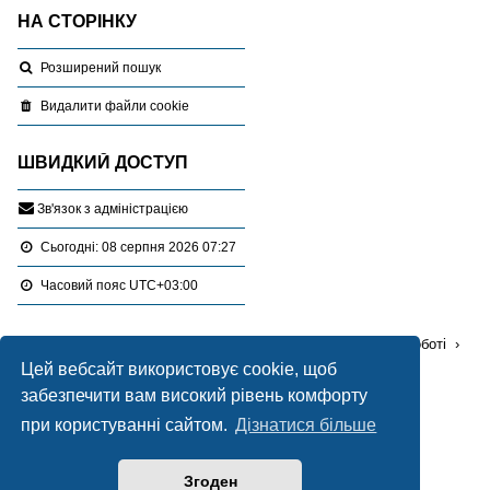
НА СТОРІНКУ
Розширений пошук
Видалити файли cookie
ШВИДКИЙ ДОСТУП
З
в
'
я
з
о
к
з
а
д
м
і
н
і
с
т
р
а
ц
і
є
ю
Сьогодні: 08 серпня 2026 07:27
Часовий пояс
UTC+03:00
Перейти :
Портал
Форуми
Проблемні питання в роботі
Цей вебсайт використовує cookie, щоб
Відведення земельних ділянок
забезпечити вам високий рівень комфорту
при користуванні сайтом.
Дізнатися більше
Працює на
phpBB
® Forum Software © phpBB Limited
Український переклад © 2005-2020
Українська підтримка phpBB
Згоден
Style Blue created by
LONER