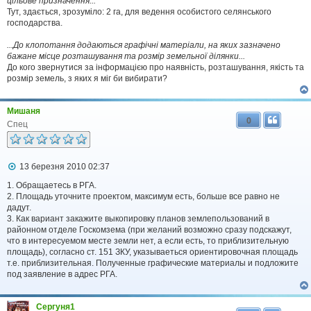
цільове призначення...
Тут, здається, зрозуміло: 2 га, для ведення особистого селянського
господарства.
...До клопотання додаються графічні матеріали, на яких зазначено
бажане місце розташування та розмір земельної ділянки...
До кого звернутися за інформацією про наявність, розташування, якість та
розмір земель, з яких я міг би вибирати?
Мишаня
0
Спец
П
13 березня 2010 02:37
о
в
1. Обращаетесь в РГА.
і
2. Площадь уточните проектом, максимум есть, больше все равно не
д
дадут.
о
3. Как вариант закажите выкопировку планов землепользований в
м
районном отделе Госкомзема (при желаний возможно сразу подскажут,
л
что в интересуемом месте земли нет, а если есть, то приблизительную
е
площадь), согласно ст. 151 ЗКУ, указываеться ориентировочная площадь
н
н
т.е. приблизительная. Полученные графические материалы и подложите
я
под заявление в адрес РГА.
Сергуня1