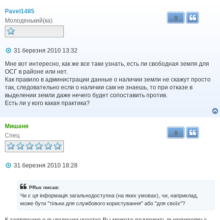
Pavel1485
0
Молоденький(ка)
П
31 березня 2010 13:32
о
в
Мне вот интересно, как же все таки узнать, есть ли свободная земля для
і
ОСГ в районе или нет.
д
Как правило в администрации данные о наличии земли не скажут просто
о
так, следовательно если о наличии сам не знаешь, то при отказе в
м
выделении земли даже нечего будет сопоставить против.
л
Есть ли у кого какая практика?
е
н
н
я
Мишаня
0
Спец
П
31 березня 2010 18:28
о
в
і
PRus писав:
д
Чи є ця інформація загальнодоступна (на яких умовах), чи, наприклад,
о
може бути "тільки для службового користування" або "для своїх"?
м
л
К заявлению о выделении участка Вы можете подложить выкопировку с
е