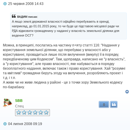
П
25 червня 2008 14:43
о
в
і
ВАДИМ писав:
д
А якщо землі державної власності офіційно перебувають в оренді,
о
наприклад, до 01.01.2015 року, то чи буде це підставою місцевої ради чи
м
РДА відмовити громадянину у наданні у власність земельної ділянки для
л
ведення ОСГ?
е
н
н
Можна, в принципі, послатись на частину п+яту статті 116: "Надання у
я
користування земельної ділянки, що перебуває у власності або у
користуванні, провадиться лише після вилучення (викупу) її в порядку,
передбаченому цим Кодексом". Там, щоправда, написано не "у власність",
а "у користування", але право власності, яке набувається в порядку
безоплатного надання, включає також і право користування. Хай "розумні
та кмітливі" громадяни беруть згоду на вилучення, розробляють проект і
т.д. і т.п.
А живе чи не живе людина у районі - це з точки зору Земельного кодексу
по-барабану.
SBB
0
Спец
П
04 липня 2008 09:19
о