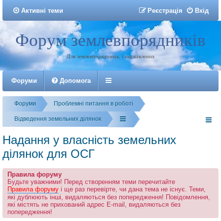
Активні теми
Р
е
є
с
т
р
а
ц
і
я
Вхід
Форум землевпорядників
Реєстрація
Для землевпорядників, і зацікавлених
Форуми
Допомога
Форуми
Проблемні питання в роботі
Відведення земельних ділянок
Надання у власність земельних
ділянок для ОСГ
Правила форуму
Будьте уважними! Перед створенням теми перечитайте
Правила форуму
і ще раз перевірте, чи дана тема не існує. Теми,
які дублюють інші, видаляються без попередження! Повідомлення,
які містять не прихований адрес E-mail, видаляються без
попередження!