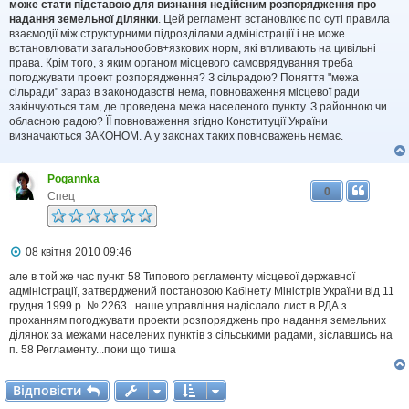
може стати підставою для визнання недійсним розпорядження про
надання земельної ділянки
. Цей регламент встановлює по суті правила
взаємодії між структурними підрозділами адміністрації і не може
встановлювати загальнообов+язкових норм, які впливають на цивільні
права. Крім того, з яким органом місцевого самоврядування треба
погоджувати проект розпорядження? З сільрадою? Поняття "межа
сільради" зараз в законодавстві нема, повноваження місцевої ради
закінчуються там, де проведена межа населеного пункту. З районною чи
обласною радою? ЇЇ повноваження згідно Конституції України
визначаються ЗАКОНОМ. А у законах таких повноважень немає.
Pogannka
0
Спец
П
08 квітня 2010 09:46
о
в
але в той же час пункт 58 Типового регламенту місцевої державної
і
адміністрації, затверджений постановою Кабінету Міністрів України від 11
д
грудня 1999 р. № 2263...наше управління надіслало лист в РДА з
о
проханням погоджувати проекти розпоряджень про надання земельних
м
ділянок за межами населених пунктів з сільськими радами, зіславшись на
л
п. 58 Регламенту...поки що тиша
е
н
н
Відповісти
В
і
д
п
о
в
і
с
т
и
я