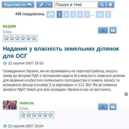
Відповісти
Пошук
Розшир
В
і
д
п
о
в
і
с
т
и
Сторінка
1
з
18
2
3
4
5
18
1
Далі
448 повідомлень
…
ВАДИМ
0
Спец
Надання у власність земельних ділянок
для ОСГ
П
22 серпня 2007 16:50
о
в
Громадянини України, які не проживають на території району, пишуть
і
заяву до місцевої РДА з проханням надати їм у власність земельні ділянки
д
для ведення особистого селянського господарства із земель запасу та
о
резервного фонду в розмірі 2 га відповідно ст.121 ЗКУ. Які дії повинна
м
зробити РДА? Землі для всіх громадян України в нас не вистачить.
л
е
н
malecha
н
0
я
Спец
П
22 серпня 2007 23:04