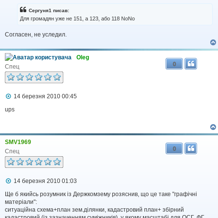
в
і
Сергуня1 писав:
д
Для громадян уже не 151, а 123, або 118 NoNo
о
м
Согласен, не уследил.
л
е
н
н
Oleg
я
0
Спец
П
14 березня 2010 00:45
о
в
ups
і
д
о
м
SMV1969
л
0
е
Спец
н
н
я
П
14 березня 2010 01:03
о
в
Ще б якийсь розумник із Держкомзему розяснив, що це таке "графічні
і
матеріали":
д
ситуаційна схема+план зем.ділянки, кадастровий план+ збірний
о
кадастровий (із зазначенням суміжників), у якому масштабі для ОСГ, ФГ,