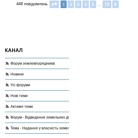
Сторінка
1
з
18
2
3
4
5
18
1
Далі
448 повідомлень
…
КАНАЛ
Форум землевпорядників
Новини
Усі форуми
Нові теми
Активні теми
Форум - Відведення земельних ділянок
Тема - Надання у власність земельних ділянок для ОСГ