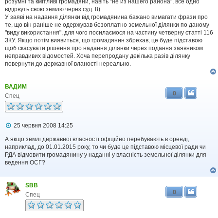
розумні та кмітливі громадяни, навіть "не из нашего района", все одно
відірвуть свою землю через суд. 8)
У заяві на надання ділянки від громадянина бажано вимагати фрази про
те, що він раніше не одержував безоплатно земельної ділянки по даному
"виду використання", для чого посилаємося на частину четверну статті 116
ЗКУ. Якщо потім виявиться, що громадянин збрехав, це буде підставою
щоб скасувати рішення про надання ділянки через подання заявником
неправдивих відомостей. Хоча перепродану декілька разів ділянку
повернути до державної вланості нереально.
ВАДИМ
0
Спец
П
25 червня 2008 14:25
о
в
А якщо землі державної власності офіційно перебувають в оренді,
і
наприклад, до 01.01.2015 року, то чи буде це підставою місцевої ради чи
д
РДА відмовити громадянину у наданні у власність земельної ділянки для
о
ведення ОСГ?
м
л
е
SBB
н
0
н
Спец
я