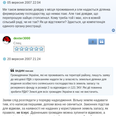
П
05 вересня 2007 22:04
о
в
Ми також вимагаємо довідку з місця проживання,к оли надається ділянка
і
фермерському господарству, що немає паю. Але такі довідки, що
д
перепрошую зайцю стопсигнал. Кому треба той і має, хоч в кожній
о
сільській раді, чи не так? Як це відстежити? Здається, це компетенція
м
єдиного органу реєстрації.
л
е
н
dexter3000
н
0
я
Спец
П
20 вересня 2007 21:24
о
в
і
ВАДИМ писав:
д
Громадянини України, які не проживають на території району, пишуть заяву
о
до місцевої РДА з проханням надати їм у власність земельні ділянки для
м
ведення особистого селянського господарства із земель запасу та
л
резервного фонду в розмірі 2 га відповідно ст.121 ЗКУ. Які дії повинна
е
н
зробити РДА? Землі для всіх громадян України в нас не вистачить.
н
я
Заяви слід розглядати у порядку надходження. Вільну землю надавати
тим, хто написав першими, допоки вона не скінчиться. Законних підстав
для відмови, за наявності не наданих у користування земель запасу, як
правило,
не існує
. Дурненьких громадян можна зупинити відмовою, а