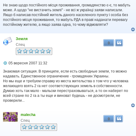
о
в
Не знаю щодо постійного місця проживання, громадянство є-є, то мабуть
і
може. А щодо "не вистачить землі" - не всі ж українці заяви написали.
д
Якщо б написав постійний житель даного населеного пункту і особа без
о
постійного місця проживання, то мабуть РДА в праві наданати перевагу
м
постійному жителю, а якщо заява одна, то чому відмовляти?
л
е
н
Земля
н
0
я
Спец
П
05 вересня 2007 11:32
о
в
Знакомая ситуация. В принципе, если есть свободные земли, то можно
і
надавать. Единственное ограничение - громадянин Украины.
д
Но мы еще и требуем справку из места жительства о том что у человека
о
желающего взять 2 га нет соответствующих земель в собственности.
м
Думаю хоть так мало - мальски перестраховываться, а то он наберет по
л
всей стране по 2 га а ты еще и виноват будешь - не досмотрели, не
е
проверили...
н
н
я
malecha
0
Спец