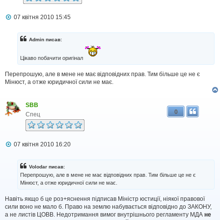
П
07 квітня 2010 15:45
о
в
і
Admin писав:
д
о
м
Цікаво побачити оригінал
л
е
Перепрошую, але в мене не має відповідних прав. Тим більше це не є
н
Мінюст, а отже юридичної сили не має.
н
я
SBB
0
Спец
П
07 квітня 2010 16:20
о
в
і
Volodar писав:
д
Перепрошую, але в мене не має відповідних прав. Тим більше це не є
о
Мінюст, а отже юридичної сили не має.
м
л
Навіть якщо б це роз+яснення підписав Міністр юстиції, ніякої правової
е
н
сили воно не мало б. Право на землю набувається відповідно до ЗАКОНУ,
н
а не листів ЦОВВ. Недотримання вимог внутрішнього регламенту МДА
не
я