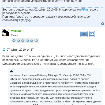
Шановні спеціалісти, допоможіть "розрулити" дане питання.
Востаннє редагувалось 01 квітня 2010 09:34 користувачем
PRus
, всього
редагувалось 5 разів.
Причина:
"спец" це не визнання заслуг у землевпорядкуванні, це
класифікація форуму
Volodar
0
Спец
П
07 квітня 2010 14:37
о
в
Знайшов цікаве розяснення одного з ЦОВВ про необхідність погодження
і
розпоряджень голови РДА з органами місцевого самоврядування
д
(Держкомзем ствержує зворотнє) з питань розпорядження землями:
о
м
л
Частиною 2 постанови Кабінету Міністрів України від 23.05.09 № 531
е
н
«Питання посилення взаємодії органів виконавчої влади та органів
н
місцевого самоврядування з підготовки та прийняття нормативно-правових
я
актів» передбачено погодження місцевими органами виконавчої влади з
органами місцевого самоврядування проектів нормативно-правових актів з
питань, що стосуються функціонування місцевого самоврядування чи
інтересів територіальних громад. Для конкретизації механізму такого
погодження зазначеною постановою Кабінету Міністрів України затверджено