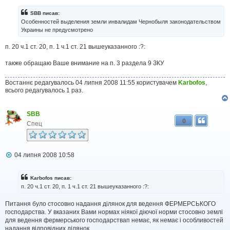
SBB писав:
Особенностей выделения земли инвалидам Чернобыля законодательством
Украины не предусмотрено
п. 20 ч.1 ст. 20, п. 1 ч.1 ст. 21 вышеуказанного :?:
также обращаю Ваше внимание на п. 3 раздела 9 ЗКУ
Востаннє редагувалось 04 липня 2008 11:55 користувачем
Karbofos
,
всього редагувалось 1 раз.
SBB
0
Спец
П
04 липня 2008 10:58
о
в
і
Karbofos писав:
д
п. 20 ч.1 ст. 20, п. 1 ч.1 ст. 21 вышеуказанного :?:
о
м
Питання було стосовно надання ділянок для ведення ФЕРМЕРСЬКОГО
л
господарства. У вказаних Вами нормах ніякої діючої норми стосовно землі
е
н
для ведення фермерського господарствап немає, як немає і особливостей
н
надання відповідних ділянок.