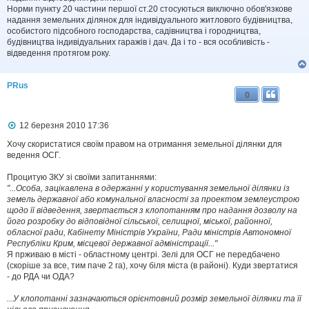
я
Норми пункту 20 частини першої ст.20 стосуються виключно обов'язкове
надання земельних ділянок для індивідуального житлового будівництва,
особистого підсобного господарства, садівництва і городництва,
будівництва індивідуальних гаражів і дач. Да і то - вся особливість -
відведення протягом року.
PRus
0
П
12 березня 2010 17:36
о
в
Хочу скористатися своїм правом на отримання земельної ділянки для
і
ведення ОСГ.
д
о
Процитую ЗКУ зі своїми запитаннями:
м
"...Особа, зацікавлена в одержанні у користування земельної ділянки із
л
земель державної або комунальної власності за проектом землеустрою
е
щодо її відведення, звертається з клопотанням про надання дозволу на
н
н
його розробку до відповідної сільської, селищної, міської, районної,
я
обласної ради, Кабінету Міністрів України, Ради міністрів Автономної
Республіки Крим, місцевої державної адміністрації..."
Я прживаю в місті - областному центрі. Зелі для ОСГ не передбачено
(скоріше за все, тим паче 2 га), хочу біля міста (в районі). Куди звертатися
- до РДА чи ОДА?
...У клопотанні зазначаються орієнтовний розмір земельної ділянки та її