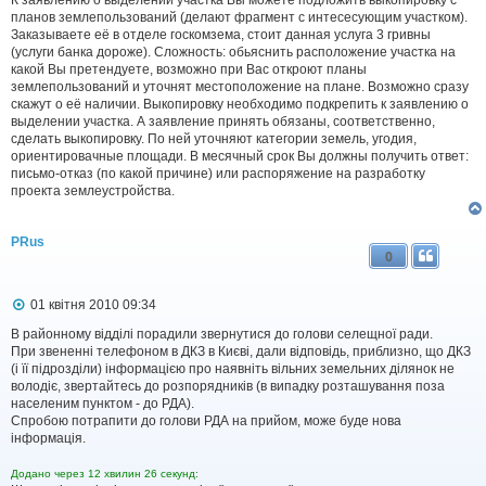
н
планов землепользований (делают фрагмент с интесесующим участком).
н
Заказываете её в отделе госкомзема, стоит данная услуга 3 гривны
я
(услуги банка дороже). Сложность: обьяснить расположение участка на
какой Вы претендуете, возможно при Вас откроют планы
землепользований и уточнят местоположение на плане. Возможно сразу
скажут о её наличии. Выкопировку необходимо подкрепить к заявлению о
выделении участка. А заявление принять обязаны, соответственно,
сделать выкопировку. По ней уточняют категории земель, угодия,
ориентировачные площади. В месячный срок Вы должны получить ответ:
письмо-отказ (по какой причине) или распоряжение на разработку
проекта землеустройства.
PRus
0
П
01 квітня 2010 09:34
о
в
В районному відділі порадили звернутися до голови селещної ради.
і
При звененні телефоном в ДКЗ в Києві, дали відповідь, приблизно, що ДКЗ
д
(і її підрозділи) інформацією про наявніть вільних земельних ділянок не
о
володіє, звертайтесь до розпорядників (в випадку розташування поза
м
населеним пунктом - до РДА).
л
Спробою потрапити до голови РДА на прийом, може буде нова
е
інформація.
н
н
я
Додано через 12 хвилин 26 секунд: