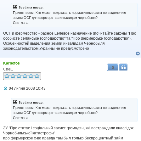
в
і
Svetlana писав:
д
Привет всем. Кто может подсказать нормативные акты по выделению
о
земли ОСГ для фермерства инвалидам чернобыля?
м
Светлана
л
е
н
ОСГ и фермерство - разное целевое назначение (почитайте законы "Про
н
особисте селянське господарство" та "Про фермерське господарство").
я
Особенностей выделения земли инвалидам Чернобыля
законодательством Украины не предусмотрено
Karbofos
0
Спец
П
04 липня 2008 10:43
о
в
і
Svetlana писав:
д
Привет всем. Кто может подсказать нормативные акты по выделению
о
земли ОСГ для фермерства инвалидам чернобыля?
м
Светлана
л
е
н
ЗУ "Про статус і соціальний захист громадян, які постраждали внаслідок
н
Чорнобильської катастрофи"
я
про фермерское х-во правда там был только беспроцентный займ