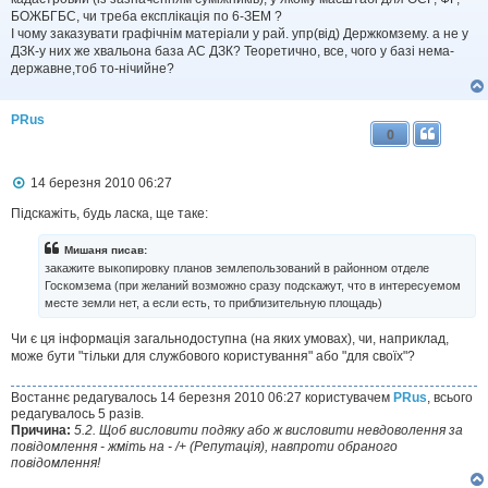
м
БОЖБГБС, чи треба експлікація по 6-ЗЕМ ?
л
І чому заказувати графічнім матеріали у рай. упр(від) Держкомзему. а не у
е
ДЗК-у них же хвальона база АС ДЗК? Теоретично, все, чого у базі нема-
н
н
державне,тоб то-нічийне?
я
PRus
0
П
14 березня 2010 06:27
о
в
Підскажіть, будь ласка, ще таке:
і
д
Мишаня писав:
о
закажите выкопировку планов землепользований в районном отделе
м
Госкомзема (при желаний возможно сразу подскажут, что в интересуемом
л
месте земли нет, а если есть, то приблизительную площадь)
е
н
н
Чи є ця інформація загальнодоступна (на яких умовах), чи, наприклад,
я
може бути "тільки для службового користування" або "для своїх"?
Востаннє редагувалось 14 березня 2010 06:27 користувачем
PRus
, всього
редагувалось 5 разів.
Причина:
5.2. Щоб висловити подяку або ж висловити невдоволення за
повідомлення - жміть на - /+ (Репутація), навпроти обраного
повідомлення!