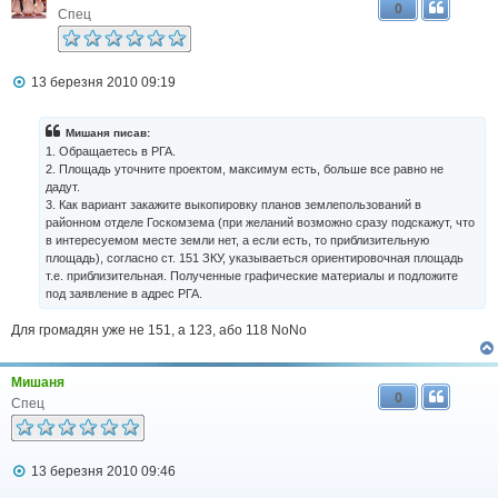
0
Спец
П
13 березня 2010 09:19
о
в
і
Мишаня писав:
д
1. Обращаетесь в РГА.
о
2. Площадь уточните проектом, максимум есть, больше все равно не
м
дадут.
л
3. Как вариант закажите выкопировку планов землепользований в
е
н
районном отделе Госкомзема (при желаний возможно сразу подскажут, что
н
в интересуемом месте земли нет, а если есть, то приблизительную
я
площадь), согласно ст. 151 ЗКУ, указываеться ориентировочная площадь
т.е. приблизительная. Полученные графические материалы и подложите
под заявление в адрес РГА.
Для громадян уже не 151, а 123, або 118 NoNo
Мишаня
0
Спец
П
13 березня 2010 09:46
о