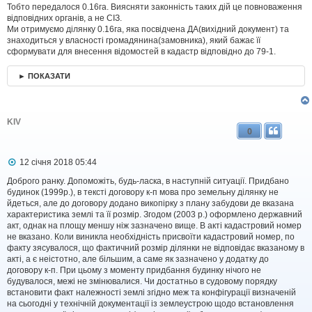
Тобто передалося 0.16га. Виясняти законність таких дій це повноваження
відповідних органів, а не СІЗ.
Ми отримуємо ділянку 0.16га, яка посвідчена ДА(вихідний документ) та
знаходиться у власності громадянина(замовника), який бажає її
сформувати для внесення відомостей в кадастр відповідно до 79-1.
► ПОКАЗАТИ
KIV
0
П
12 січня 2018 05:44
о
в
Доброго ранку. Допоможіть, будь-ласка, в наступній ситуації. Придбано
і
будинок (1999р.), в тексті договору к-п мова про земельну ділянку не
д
йдеться, але до договору додано викопірку з плану забудови де вказана
о
характеристика землі та її розмір. Згодом (2003 р.) оформлено державний
м
акт, однак на площу меншу ніж зазначено вище. В акті кадастровий номер
л
не вказано. Коли виникла необхідність присвоїти кадастровий номер, по
е
факту зясувалося, що фактичний розмір ділянки не відповідає вказаному в
н
н
акті, а є неістотно, але більшим, а саме як зазначено у додатку до
я
договору к-п. При цьому з моменту придбання будинку нічого не
будувалося, межі не змінювалися. Чи достатньо в судовому порядку
встановити факт належності землі згідно меж та конфігурації визначеній
на сьогодні у технічній документації із землеустрою щодо встановлення