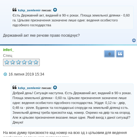
о
в
і
kzkp_zemlemir
писав:
д
Єсть Державний акт, виданий в 90-х роках. Площа земельної ділянки - 0,60
о
га. Цільове призначення зазначене лише одне: ведення особистого
м
підсобного господарства
л
е
н
Державний акт яке речове право посвідчує?
н
я
inferi_
0
Спец
П
16 липня 2019 15:34
о
в
і
kzkp_zemlemir
писав:
д
Добрий день! Ситуація наступна. Єсть Державний акт, виданий в 90-х роках.
о
Площа земельної ділянки - 0,60 га. Цільове призначення зазначене лише
м
одне: ведення особистого підсобного господарства. Угіддя: 0,12 га - двір,
л
0,48 га - рілля. Будинок та господарські споруди на земельній ділянці єсть.
е
н
Земельній ділянці треба присвоїти кад. номер. Окремо на двір та на огород.
н
Але ж цільове призначення вказане лише одне. Який вихід з даної ситуації?
я
Дякую!
На мою думку присвоюєте кад номер на всю зд з цільовим для ведення