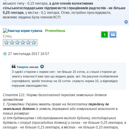
м
міського типу - 0,15 гектара,
а для членів колективних
л
сільськогосподарських підприємств і працівників радгоспів - не більше
е
0,25 гектара
, у містах - 0,1 гектара. Отже, потрібно прослідкувати,
н
н
можливо людина була членом КСП.
я
Prometheus
1
Спец
П
27 листопада 2017 16:57
о
в
і
Свиріпа
писав:
д
З однієї сторони є норми смт.- не більше 15 соток, а з іншої сторони ця
о
землі у власності вже про що видано держ. акт. На рахунок позбавлення
м
сертифіката: зроби технічку на 16 соток- скажуть норма 15, а відповідно
л
порушив законодавство.
е
н
н
Стаття 121. Норми безоплатної передачі земельних ділянок
я
громадянам
1. Громадяни України мають право на безоплатну
передачу їм
земельних ділянок
із земель державної або комунальної власності в
таких розмірах:
г) для будівництва і обслуговування жилого будинку, господарських
будівель і споруд (присадибна ділянка) у селах - не більше 0,25 гектара, в
селищах - не більше 0,15 гектара, в містах - не більше 0,10 гектара;