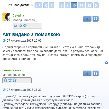
Сторінка
10
з
12
1
8
9
11
12
Поперед.
10
Далі
299 повідомлень
…
Свиріпа
0
Молодший спец :)
Акт видано з помилкою
П
27 листопада 2017 16:09
о
в
З однієї сторони є норми смт.- не більше 15 соток, а з іншої сторони ця
і
землі у власності вже про що видано держ. акт. На рахунок позбавлення
д
сертифіката: зроби технічку на 16 соток- скажуть норма 15, а відповідно
о
порушив законодавство.
м
л
е
pozemresurs
н
0
н
Молодший спец :)
я
П
27 листопада 2017 16:39
о
в
Норма 0,15 га, але у відповідності до статті 67 ЗКУ (старого) розмір
і
ділянок для будівництва та обслуговування жилого
д
будинку, господарських будівель і споруд (присадибна ділянка) повинен
о
бути не більше: у сільських населених пунктах - 0,25 гектара, селищах