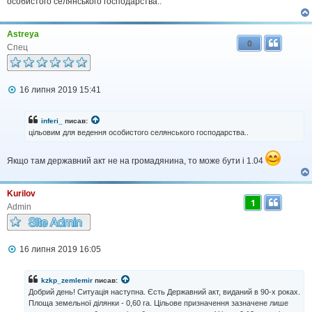
особистого селянського господарства..
Astreya
0
Спец
П
16 липня 2019 15:41
о
в
і
inferi_
писав:
д
цільовим для ведення особистого селянського господарства..
о
м
л
Якщо там державний акт не на громадянина, то може бути і 1.04
е
н
н
Kurilov
я
1
Admin
П
16 липня 2019 16:05
о
в
і
kzkp_zemlemir
писав:
д
Добрий день! Ситуація наступна. Єсть Державний акт, виданий в 90-х роках.
о
Площа земельної ділянки - 0,60 га. Цільове призначення зазначене лише
м