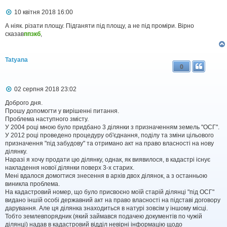
я
П
10 квітня 2018 16:00
о
в
А ніяк. різати площу. Підганяти під площу, а не під проміри. Вірно
і
сказав
ппзкб
,
д
о
м
Tatyana
л
0
е
н
н
П
02 серпня 2018 23:02
я
о
в
Доброго дня.
і
Прошу допомогти у вирішенні питання.
д
Проблема наступного змісту.
о
У 2004 році мною було придбано 3 ділянки з призначенням земель "ОСГ".
м
У 2012 році проведено процедуру об'єднання, поділу та зміни цільового
л
призначення "під забудову" та отримано акт на право власності на нову
е
ділянку.
н
н
Наразі я хочу продати цю ділянку, однак, як виявилося, в кадастрі існує
я
накладення нової ділянки поверх 3-х старих.
Мені вдалося домогтися знесення в архів двох ділянок, а з останньою
виникла проблема.
На кадастровий номер, що було присвоєно моїй старій ділянці "під ОСГ"
видано іншій особі державний акт на право власності на підставі договору
дарування. Але ця ділянка знаходиться в натурі зовсім у іншому місці.
Тобто землевпорядник (який займався подачею документів по чужій
ділянці) надав в кадастровий відділ невірні інформацію щодо