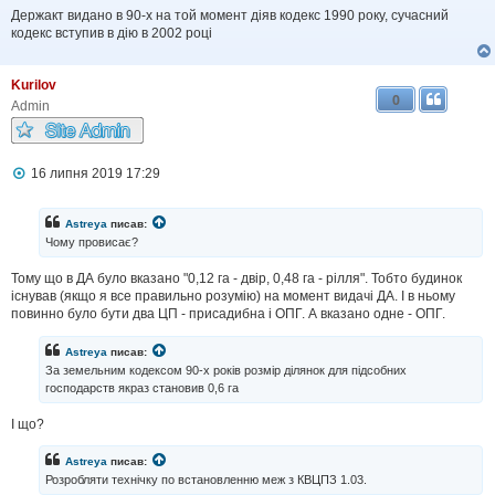
Держакт видано в 90-х на той момент діяв кодекс 1990 року, сучасний
кодекс вступив в дію в 2002 році
Kurilov
0
Admin
П
16 липня 2019 17:29
о
в
і
Astreya
писав:
д
Чому провисає?
о
м
Тому що в ДА було вказано "0,12 га - двір, 0,48 га - рілля". Тобто будинок
л
існував (якщо я все правильно розумію) на момент видачі ДА. І в ньому
е
н
повинно було бути два ЦП - присадибна і ОПГ. А вказано одне - ОПГ.
н
я
Astreya
писав:
За земельним кодексом 90-х років розмір ділянок для підсобних
господарств якраз становив 0,6 га
І що?
Astreya
писав:
Розробляти технічку по встановленню меж з КВЦПЗ 1.03.