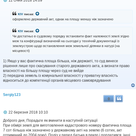
П
12 січня 2018 14:09
о
в
і
KIV
писав:
д
оформлено державний акт, однак на площу меншу ніж зазначено
о
м
л
KIV
писав:
е
Чи достатньо в судовому порядку встановити факт належності землі згідно
н
меж та конфігурації визначеній на сьогодні у технічній документації із
н
землеустрою щодо встановлення меж земельної ділянки в натурі (на
я
місцевості)
1) Якщо у вас фактична площа більша, ніж держакті, то суд винесе
рішення лише про скасування старого державного акта, а визнати право
власності на більшу площу через суд не вийде
2) передача земель із комунальної власності у приватну власність
відноситься до компетенції органів місцевого самоврядування
Sergiy123
0
П
22 березня 2018 10:10
о
в
Доброго дня, Порадьте як вчинити в наступній ситуації
і
При обмірі землі для виготовлення кадастрового номеру фактична площа
д
7 сот більша ніж зазначено у державному акті на землю (6 сотих, акт
о
отриманий до 2004 року). Поліз у перед батька в пекло і поплатився, інші