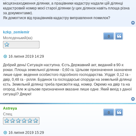
місцязнаходження ділянки, а працівники кадастру надали цій ділянці
кадастровий номер моєї старої ділянки (у цих ділянок навіть площа різна
за документами).
Як домогтися від працівників кадастру виправлення помилок?
kzkp_zemlemir
0
Молоденький(ка)
П
16 липня 2019 14:29
о
в
Добрий день! Ситуація наступна. Єсть Державний акт, виданий в 90-х
і
роках. Площа земельної ділянки - 0,60 га. Цільове призначення зазначене
д
лише одне: ведення особистого підсобного господарства. Угіддя: 0,12 га -
о
двір, 0,48 га - рілля. Будинок та господарські споруди на земельній ділянці
м
єсть. Земельній ділянці треба присвоїти кад. номер. Окремо на двір та на
л
огород. Але ж цільове призначення вказане лише одне. Який вихід з даної
е
ситуації? Дякую!
н
н
я
Astreya
0
Спец
П
16 липня 2019 15:29