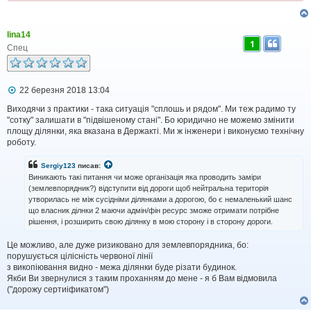
lina14
1
Спец
П
22 березня 2018 13:04
о
в
Виходячи з практики - така ситуація "сплошь и рядом". Ми теж радимо ту
і
"сотку" залишати в "підвішеному стані". Бо юридично не можемо змінити
д
площу ділянки, яка вказана в Держакті. Ми ж інженери і виконуємо технічну
о
роботу.
м
л
Sergiy123
писав:
е
н
Виникають такі питання чи може організація яка проводить заміри
н
(землевпорядник?) відступити від дороги щоб нейтральна територія
я
утворилась не між сусідніми ділянками а дорогою, бо є немаленький шанс
що власник ділнки 2 маючи адмін/фін ресурс зможе отримати потрібне
рішення, і розширить свою ділянку в мою сторону і в сторону дороги.
Це можливо, але дуже ризиковано для землевпорядника, бо:
порушується цілісність червоної лінії
з викопіювання видно - межа ділянки буде різати будинок.
Якби Ви звернулися з таким проханням до мене - я б Вам відмовила
("дорожу сертиіфикатом")