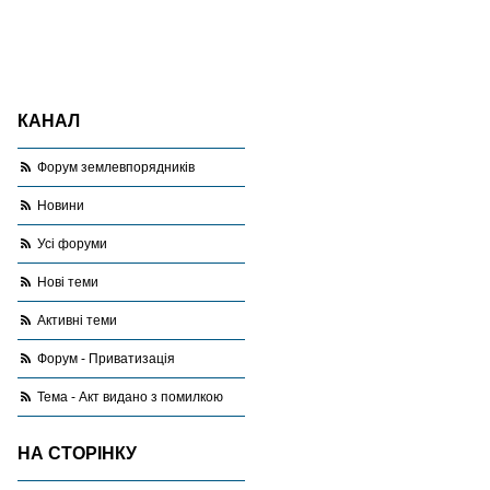
КАНАЛ
Форум землевпорядників
Новини
Усі форуми
Нові теми
Активні теми
Форум - Приватизація
Тема - Акт видано з помилкою
НА СТОРІНКУ