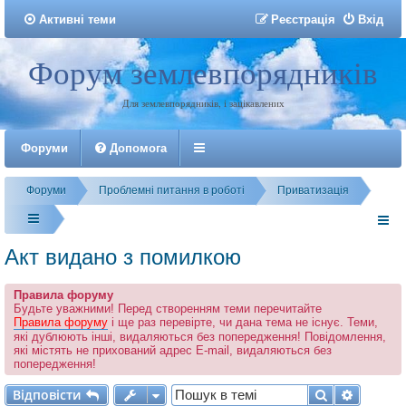
Активні теми
Р
е
є
с
т
р
а
ц
і
я
Вхід
Форум землевпорядників
Реєстрація
Для землевпорядників, і зацікавлених
Форуми
Допомога
Форуми
Проблемні питання в роботі
Приватизація
Акт видано з помилкою
Правила форуму
Будьте уважними! Перед створенням теми перечитайте
Правила форуму
і ще раз перевірте, чи дана тема не існує. Теми,
які дублюють інші, видаляються без попередження! Повідомлення,
які містять не прихований адрес E-mail, видаляються без
попередження!
Відповісти
Пошук
Розшир
В
і
д
п
о
в
і
с
т
и