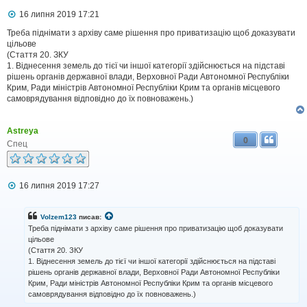
П
16 липня 2019 17:21
о
в
Треба піднімати з архіву саме рішення про приватизацію щоб доказувати
і
цільове
д
(Стаття 20. ЗКУ
о
1. Віднесення земель до тієї чи іншої категорії здійснюється на підставі
м
рішень органів державної влади, Верховної Ради Автономної Республіки
л
Крим, Ради міністрів Автономної Республіки Крим та органів місцевого
е
самоврядування відповідно до їх повноважень.)
н
н
я
Astreya
0
Спец
П
16 липня 2019 17:27
о
в
і
Volzem123
писав:
д
Треба піднімати з архіву саме рішення про приватизацію щоб доказувати
о
цільове
м
(Стаття 20. ЗКУ
л
1. Віднесення земель до тієї чи іншої категорії здійснюється на підставі
е
н
рішень органів державної влади, Верховної Ради Автономної Республіки
н
Крим, Ради міністрів Автономної Республіки Крим та органів місцевого
я
самоврядування відповідно до їх повноважень.)