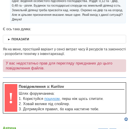
одне: ведення особистого підсобного господарства. Угіддя: 0,12 га - двір,
л
0,48 га - рілля. Будинок та господарські споруди на земельній ділянці єсть.
е
н
Земельній ділянці треба присвоїти кад. номер. Окремо на двір та на огород.
н
Але ж цільове призначення вказане лише одне. Який вихід з даної ситуації?
я
Дякую!
Є ось така думка:
► ПОКАЗАТИ
Як на мене, простіший варіант у сенсі витрат часу й ресурсів та законності
- розробити технічку з інвентаризації.
У вас недостатньо прав для перегляду приєднаних до цього
повідомлення файлів.
Повідомлення з: Kurilov
!
Шлях форумчанина:
1. Користуйся
пошуком
, перш ніж щось спитати.
2. Ховай велике під спойлер.
3. Дотримуйся правил, бо кара настигне тебе.
Astreya