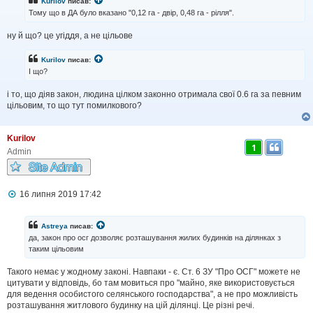
Kurilov
писав:
я
Тому що в ДА було вказано "0,12 га - двір, 0,48 га - рілля".
ну й що? це угіддя, а не цільове
Kurilov
писав:
І що?
і то, що діяв закон, людина цілком законно отримала свої 0.6 га за певним
цільовим, то що тут помилкового?
Kurilov
1
Admin
П
16 липня 2019 17:42
о
в
і
Astreya
писав:
д
да, закон про осг дозволяє розташування жилих будинків на ділянках з
о
таким цільовим
м
л
Такого немає у жодному законі. Навпаки - є. Ст. 6 ЗУ "Про ОСГ" можете не
е
н
цитувати у відповідь, бо там мовиться про "майно, яке використовується
н
для ведення особистого селянського господарства", а не про можливість
я
розташування житлового будинку на цій ділянці. Це різні речі.