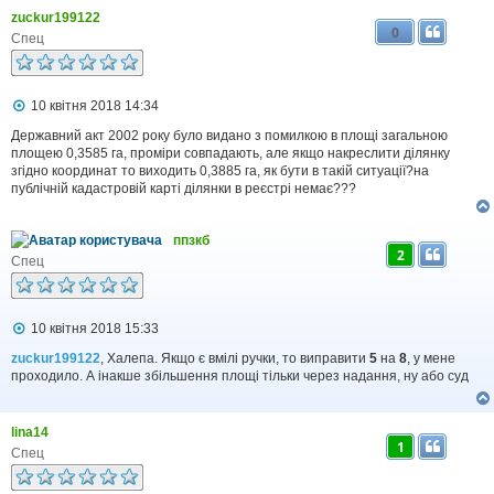
zuckur199122
0
Спец
П
10 квітня 2018 14:34
о
в
Державний акт 2002 року було видано з помилкою в площі загальною
і
площею 0,3585 га, проміри совпадають, але якщо накреслити ділянку
д
згідно координат то виходить 0,3885 га, як бути в такій ситуації?на
о
публічній кадастровій карті ділянки в реєстрі немає???
м
л
е
ппзкб
н
2
н
Спец
я
П
10 квітня 2018 15:33
о
в
zuckur199122
, Халепа. Якщо є вмілі ручки, то виправити
5
на
8
, у мене
і
проходило. А інакше збільшення площі тільки через надання, ну або суд
д
о
м
lina14
л
1
е
Спец
н
н