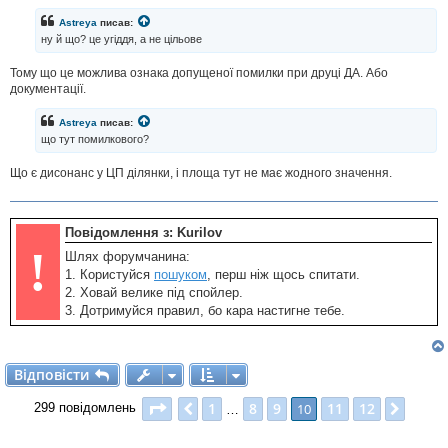
Astreya
писав:
ну й що? це угіддя, а не цільове
Тому що це можлива ознака допущеної помилки при друці ДА. Або
документації.
Astreya
писав:
що тут помилкового?
Що є дисонанс у ЦП ділянки, і площа тут не має жодного значення.
Повідомлення з: Kurilov
!
Шлях форумчанина:
1. Користуйся
пошуком
, перш ніж щось спитати.
2. Ховай велике під спойлер.
3. Дотримуйся правил, бо кара настигне тебе.
Відповісти
В
і
д
п
о
в
і
с
т
и
Сторінка
10
з
12
1
8
9
11
12
Поперед.
10
Далі
299 повідомлень
…