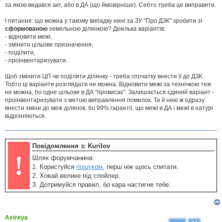
я
за якою видався акт, або в ДА (що ймовірніше). Себто треба це виправити.
І питання: що можна у такому випадку нині за ЗУ "Про ДЗК" зробити зі
сформованою
земельною ділянкою? Декілька варіантів:
- відновити межі,
- змінити цільове призначення,
- поділити,
- проінвентаризувати.
Щоб змінити ЦП чи поділити ділянку - треба спочатку внести її до ДЗК.
Тобто ці варіанти розглядати не можна. Відновити межі за технічкою теж
не можна, бо одне цільове в ДА "провисає". Залишається єдиний варіант -
проінвентаризувати з метою виправлення помилок. Та й нею ж одразу
внести зміни до меж ділянок, бо 99% гарантії, що межі в ДА і межі в натурі
відрізняються.
Повідомлення з: Kurilov
!
Шлях форумчанина:
1. Користуйся
пошуком
, перш ніж щось спитати.
2. Ховай велике під спойлер.
3. Дотримуйся правил, бо кара настигне тебе.
Astreya