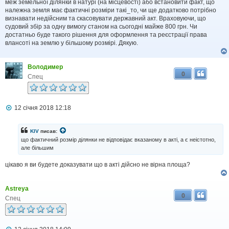
меж земельної ділянки в натурі (на місцевості) або встановити факт, що
належна земля має фактичні розміри такі_то, чи ще додатково потрібно
визнавати недійсним та скасовувати державний акт. Враховуючи, що
судовий збір за одну вимогу станом на сьогодні майже 800 грн. Чи
достатньо буде такого рішення для оформлення та реєстрації права
влансоті на землю у більшому розмірі. Дякую.
Володимер
0
Спец
П
12 січня 2018 12:18
о
в
і
KIV
писав:
д
що фактичний розмір ділянки не відповідає вказаному в акті, а є неістотно,
о
але більшим
м
л
цікаво я ви будете доказувати що в акті дійсно не вірна площа?
е
н
н
я
Astreya
0
Спец