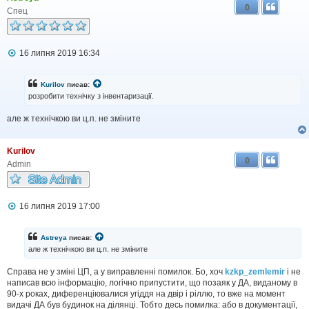
0
Спец
П
16 липня 2019 16:34
о
в
і
Kurilov
писав:
д
розробити технічку з інвентаризації.
о
м
але ж технічкою ви ц.п. не зміните
л
е
н
н
Kurilov
я
0
Admin
П
16 липня 2019 17:00
о
в
і
Astreya
писав:
д
але ж технічкою ви ц.п. не зміните
о
м
Справа не у зміні ЦП, а у виправленні помилок. Бо, хоч
kzkp_zemlemir
і не
л
написав всю інформацію, логічно припустити, що позаяк у ДА, виданому в
е
н
90-х роках, диференціювалися угіддя на двір і ріллю, то вже на момент
н
видачі ДА був будинок на ділянці. Тобто десь помилка: або в документації,