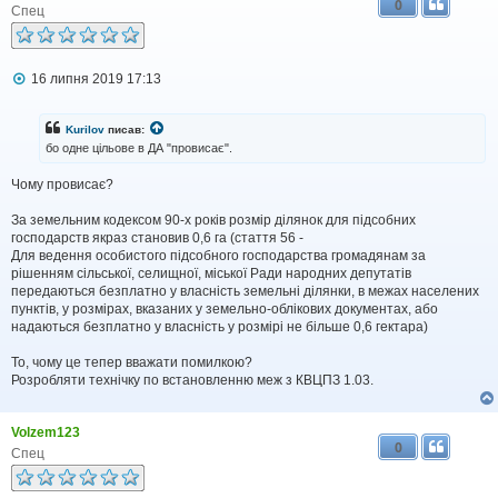
0
Спец
П
16 липня 2019 17:13
о
в
і
Kurilov
писав:
д
бо одне цільове в ДА "провисає".
о
м
Чому провисає?
л
е
н
За земельним кодексом 90-х років розмір ділянок для підсобних
н
господарств якраз становив 0,6 га (стаття 56 -
я
Для ведення особистого підсобного господарства громадянам за
рішенням сільської, селищної, міської Ради народних депутатів
передаються безплатно у власність земельні ділянки, в межах населених
пунктів, у розмірах, вказаних у земельно-облікових документах, або
надаються безплатно у власність у розмірі не більше 0,6 гектара)
То, чому це тепер вважати помилкою?
Розробляти технічку по встановленню меж з КВЦПЗ 1.03.
Volzem123
0
Спец