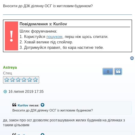
Вносити до ДЗК ділянку ОСГ із житловим будинком?
Повідомлення з: Kurilov
!
Шлях форумчанина:
1. Користуйся
пошуком
, перш ніж щось спитати.
2. Ховай велике під спойлер.
3. Дотримуйся правил, бо кара настигне тебе.
Astreya
0
Спец
П
16 липня 2019 17:35
о
в
і
Kurilov
писав:
д
Вносити до ДЗК ділянку ОСГ із житловим будинком?
о
м
да, закон про осг дозволяє розташування жилих будинків на ділянках з
л
таким цільовим
е
н
н