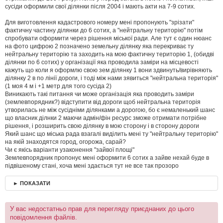
м
сусіди оформили свої ділянки після 2004 і мають акти на 7-9 сотих.
л
е
Для виготовлення кадастрового номеру мені пропонують "зрізати"
н
н
фактичну частину ділянки до 6 сотих, а "нейтральну територію" потім
я
спробувати оформити через рішення міської ради. Але тут є один нюанс
на фото цифрою 2 позначено земельну ділянку яка перекриває ту
нейтральну територію та заходить на мою фактичну територію 1, (обидві
ділянки по 6 сотих) у організації яка проводила заміри на місцевості
кажуть що коли я оформлю свою зем ділянку 1 вони здвинуть/вирівняють
ділянку 2 в по лінії дороги, і тоді між нами зявиться "нейтральна територія"
(1 моя 4 м і +1 метр для того сусіда 2)
Виникають такі питання чи може організація яка проводить заміри
(землевпорядник?) відступити від дороги щоб нейтральна територія
утворилась не між сусідніми ділянками а дорогою, бо є немаленький шанс
що власник ділнки 2 маючи адмін/фін ресурс зможе отримати потрібне
рішення, і розширить свою ділянку в мою сторону і в сторону дороги
Який шанс що міська рада взагалі виділить мені ту "нейтральну територію"
на якій знаходятся город, огорожа, сарай?
Чи є якісь варіанти узаконення "зайвої площі"
Землевпорядник пропонує мені оформити 6 сотих а зайве нехай буде в
підвішеному стані, хоча мені здається тут не все так прозоро
► ПОКАЗАТИ
У вас недостатньо прав для перегляду приєднаних до цього
повідомлення файлів.